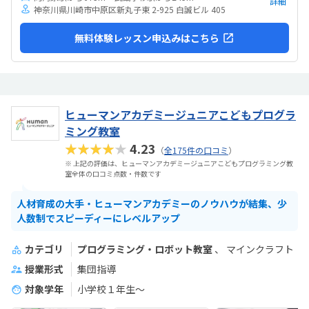
詳細
神奈川県川崎市中原区新丸子東 2-925 白誠ビル 405
無料体験レッスン申込みはこちら
ヒューマンアカデミージュニアこどもプログラ
ミング教室
★★★★★
4.23
（
全175件の口コミ
）
※ 上記の評価は、ヒューマンアカデミージュニアこどもプログラミング教
室全体の口コミ点数・件数です
人材育成の大手・ヒューマンアカデミーのノウハウが結集、少
人数制でスピーディーにレベルアップ
カテゴリ
プログラミング・ロボット教室
マインクラフト
授業形式
集団指導
対象学年
小学校１年生〜