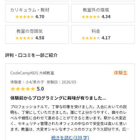
カリキュラム・教材
教室外の環境
4.70
4.34
★★★★★
★★★★★
教室の雰囲気
料金
4.58
4.17
★★★★★
★★★★★
評判・口コミを一部ご紹介
体験生
CodeCampKIDS 大崎教室
体験者：小4/男の子
体験日：2026/05
★★★★★
5.0
体験前からプログラミングに興味が有りました...
プロフェッショナルで、丁寧な印象を受けました。入会においての説
明も、丁寧にしていただきました。誰にでよ分かりやすく、個々のレ
ベルや個性に合わせて進めることができると思います。駅から大変近
く、セキュリティ管理されたオフィスの中なので安全性は高いと思い
ます。教室は、大変オシャレなオフィスのカフェテラス部分です。広々
していて、清潔感があります。料金は他の習い事に比べたらやや高いで
続きを読む(339 字)