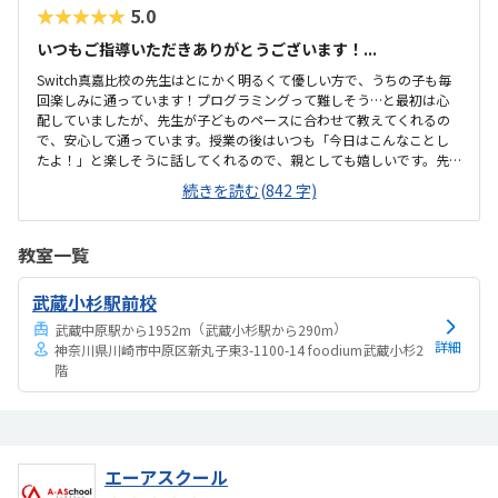
きるのでこのくらいの値段はするのかなと思います。安い...
★★★★★
5.0
いつもご指導いただきありがとうございます！...
Switch真嘉比校の先生はとにかく明るくて優しい方で、うちの子も毎
回楽しみに通っています！プログラミングって難しそう…と最初は心
配していましたが、先生が子どものペースに合わせて教えてくれるの
で、安心して通っています。授業の後はいつも「今日はこんなことし
たよ！」と楽しそうに話してくれるので、親としても嬉しいです。先
生がしっかり子どもの個性を見てくれているのが伝わってきて、とて
続きを読む(842 字)
もありがたいです。いつもありがとうございます。ただ教えるだけでな
く、考える力や発想力も育ててくれる内容で、学びながら自然と集中
力もついてきたように感じます。難しいところも先生が丁寧にフォロ
教室一覧
ーしてくれるので、つまずいても「もう一回やってみよう！」という
気持ちで前向きに取り組めているのがすごいです。プログラミング初
武蔵小杉駅前校
心者の子でも安心して始められる授業内容だと思います。おもろまち
駅からも近く、無料駐車場もあるので送り迎え...
（
）
武蔵中原駅から1952m
武蔵小杉駅から290m
詳細
神奈川県川崎市中原区新丸子東3-1100-14 foodium武蔵小杉2
階
エーアスクール