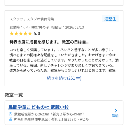
すが、1回90分なので適正価格だと思います。振替なども可能なので、
無駄になることも無さそうです。個々のレベルや個性に合わせて進む
ことができること、みんな黙々と作業していましたが、フレンドリー
や雰囲気もあり、好印象でした。子どもは、体験の中でもスクラッチ
通塾生
スクラッチスタジオ仙台青葉
で、簡単なゲームを作れたことが楽しかったようです。
受講時：小4~現在/男の子
投稿日：2026/02/13
★★★★★
5.0
発表の度に成長を感じます。 教室の日は自...
いつも楽しく受講しています。いろいろと苦手なことが多い息子に、
慣れるまでの間様々な配慮をしていただきました。おかげさまで今は
教室の日を楽しみに過ごしています。やりたかったことが分かって、満
足している。毎回、新しいチャレンジがあり楽しく学習できている。
遠方から通っているため、教室がもう少し近ければと感じます。教室
のビルの無料駐車券があったら嬉しいです。教室は問題ないが、子供
続きを読む(251 字)
が使用するトイレがもう少し使いやすくなったらと思う。ひと月の受
講日数が安定して欲しい。そして、もう少しお安ければありがたいで
す。
教室一覧
民間学童こどもの杜 武蔵小杉
（
）
武蔵新城駅から2623m
新丸子駅から494m
詳細
神奈川県川崎市中原区小杉町2丁目297 D・Aビル