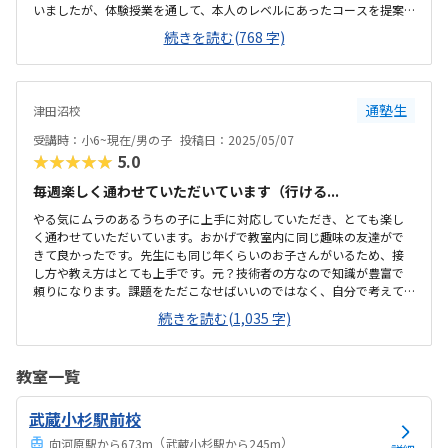
いましたが、体験授業を通して、本人のレベルにあったコースを提案
して頂けたのが良かったです。自宅から教室まで片道約20㎞と遠いの
続きを読む(768 字)
で、我が家の場合は車での送迎が必須となりますが、教室前に駐車ス
ペースがあるので、車送迎もしやすく助かります。教室自体は駅から
も近く、利便性の良い場所にあると思います。コンパクトなスペース
ですが、受講人数などを考慮すると、丁度良い広さの教室かと思いま
通塾生
津田沼校
す。教室の雰囲気も落ち着いていて良かったです。決して安い料金とは
いえませんが、教材や設備、その他諸々考慮すると、妥当な料金設定
受講時：小6~現在/男の子
投稿日：2025/05/07
だと思います。体験教室の時間設定が、通常の授業...
★★★★★
5.0
毎週楽しく通わせていただいています（行ける...
やる気にムラのあるうちの子に上手に対応していただき、とても楽し
く通わせていただいています。おかげで教室内に同じ趣味の友達がで
きて良かったです。先生にも同じ年くらいのお子さんがいるため、接
し方や教え方はとても上手です。元？技術者の方なので知識が豊富で
頼りになります。課題をただこなせばいいのではなく、自分で考えて
ちゃんと理解できるようになるように指導して下さり、本当に将来に
続きを読む(1,035 字)
つながるように考えてくれていてとてもありがたいです。プログラミ
ングコンテストや検定試験のことを一緒に調べてくれたり、情報をく
れたりと私も助かりました。解説動画を見ながら進めていくので、個
教室一覧
人のレベルに合わせて授業が進んでいきます。ただ動画を見るだけで
はなくちゃんと理解してるかの確認テストのようなものもあります。
武蔵小杉駅前校
どこまで進んでいるのか？確認テストは出来ているのか？が保護者の
メールに送られてくるので、教室でちゃんと勉強してい...
（
）
向河原駅から673m
武蔵小杉駅から245m