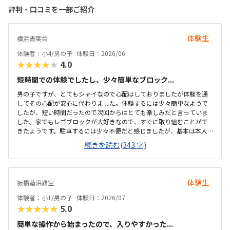
評判・口コミを一部ご紹介
体験生
横浜青葉台
体験者：小4/男の子
体験日：2026/06
★★★★★
4.0
短時間での体験でしたし、少々簡単なブロック...
男の子ですが、とてもシャイなので心配はしておりましたが体験を通
してその心配が安心に代わりました。体験するには少々簡単なようで
したが、短い時間だったので次回からはとても楽しみだと言っていま
した。家でもレゴブロックが大好きなので、すぐに取り組むことがで
きたようです。駐車するには少々不便だと感じましたが、基本は本人
の送迎だけになるので問題ないと感じましたし、駅ちかでなくても車
続きを読む(343 字)
なので問題ないです落ち着いた雰囲気でしたが、作業スペースが子供
の人数には狭いのではないかと思いました。せめて1か月3回 もしく
は90分ではなく120分だといいかなと、プログラミング教室は週1回の
月4回でしたので、少し高いと感じました。まだ短時間での体験でした
体験生
板橋蓮沼教室
ので、これから良い点が増えてくるのではないかと思います。
体験者：小1/男の子
体験日：2026/07
★★★★★
5.0
簡単な操作から始まったので、入りやすかった...