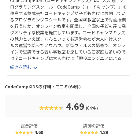
CodeCampKIDS（コードキャンプキッズ）は、大人向けプ
ログラミングスクール「CodeCamp（コードキャンプ）」を
運営する株式会社コードキャンプが子ども向けに展開してい
るプログラミングスクールです。全国40教室以上で対面授業
を行うほか、オンライン教室も開講し、全国の子ども達に高
クオリティな授業を提供しています。コードキャンプキッズ
の魅力といえば、なんといっても運営会社が大人向けスクー
ルの運営で培ったノウハウ。新型ウィルスの影響で、オンラ
インで受講できる習い事教室を探しているご家庭も多いので
は？コードキャンプは大人向けに「現役エンジニアによるプ
ログラミング家庭教師」スタイルで運営してきた実績がしっ
続きを読む
かりあるので、「講師の手際が悪く、貴重な授業時間が無駄
になってしまった」などのリスクが比較的小さいスクールと
言えるでしょう。最近では小学校でのプログラミング授業を
CodeCampKIDSの評判・口コミ(64件)
サポートしたり、各種メディアに取り上げられるなど注目度
がますますアップしているコードキャンプキッズ。NTTドコ
モとの共同ワークショップ「embot × CodeCampKIDS特別
4.69
★★★★★
(64件)
イベント」の様子は、コエテコでもくわしくお伝えしていま
すのでそちらもぜひご覧ください。
総合評価
講師の評価
4.69
4.89
★★★★★
★★★★★