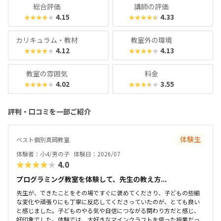
総合評価
講師の評価
4.15
4.33
★★★★★
★★★★★
カリキュラム・教材
教室外の環境
4.12
4.13
★★★★★
★★★★★
教室の雰囲気
料金
4.02
3.55
★★★★★
★★★★★
評判・口コミを一部ご紹介
体験生
ベスト個別真岡教室
体験者：小4/男の子
体験日：2026/07
★★★★★
4.0
プログラミング教室を体験して、先生の教え方...
先生が、できたことをその場ですぐに褒めてくださり、子どもの些細
な変化や頑張りにも丁寧に反応してくださっていたのが、とても良い
と感じました。子どものやる気や自信につながる関わり方だと感じ、
好印象でした。体験では、大好きなマインクラフトを使った授業だっ