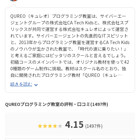
QUREO（キュレオ）プログラミング教室は、サイバーエー
ジェントグループの株式会社CA Tech Kidsと、株式会社スプ
リックスが共同で運営する株式会社キュレオによって運営さ
れています。サイバーエージェントの先進的なITスピリット
と、2013年からプログラミング教室を運営するCA Tech Kids
のノウハウが生かされた教室で、「時代の波に乗りたい！」
と考えるご家庭にはピッタリのスクールと言えるでしょう。
初級コースのメインパートでは、オリジナル教材を使って42
0種類のゲーム制作に挑戦。教材はスクール名のとおり、独
自に開発されたプログラミング教材「QUREO（キュレ
オ）」です。スマホゲームのような感覚でサクサク進められ
続きを読む
るのに、本格的な内容が学べるのが魅力。子どもにとっても
「やらされている感」がないので、楽しくゲームをクリアし
ていくようなペースでどんどん学習を進めていけます。教材
QUREOプログラミング教室の評判・口コミ(1497件)
のデザイン性も高く、実際にスマホゲーム開発で使用されて
いたキャラクター素材などを多数収録。リッチなグラフィッ
クに慣れている今の子どもでも、「安っぽい」「子どもっぽ
4.15
★★★★★
(1497件)
い」と思わず勉強に取り組めるでしょう。学習結果は通信簿
のような形で確認できるので、保護者も安心ですね。