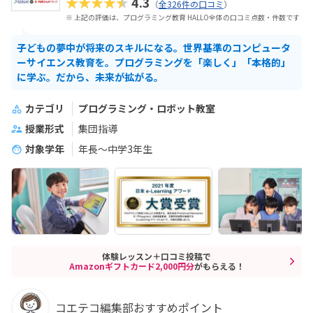
★★★★★
4.3
（
全326件の口コミ
）
※ 上記の評価は、プログラミング教育 HALLO全体の口コミ点数・件数です
子どもの夢中が将来のスキルになる。世界基準のコンピュータ
ーサイエンス教育を。プログラミングを「楽しく」「本格的」
に学ぶ。だから、未来が拡がる。
カテゴリ
プログラミング・ロボット教室
授業形式
集団指導
対象学年
年長～中学3年生
体験レッスン＋口コミ投稿で
Amazonギフトカード2,000円分
がもらえる！
コエテコ編集部おすすめポイント