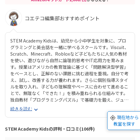
コエテコ編集部おすすめポイント
STEM Academy Kidsは、幼児から小中学生を対象に、プロ
グラミングと英会話を一緒に学べるスクールです。Viscuit、
Scratch、Minecraft、Robloxなど子どもたちに人気の教材
を使い、遊びながら自然に論理的思考やIT応用力を育みま
す。授業はアメリカの教育理論に基づく「問題解決型学習」
をベースとし、正解のない課題に挑む過程を重視。自分で考
え、試し、改善する力が養われます。さらに個別指導スタイ
ルを取り入れ、子どもの理解度やペースに合わせて進めるこ
とで、無理なく「できた！」を積み重ねられる仕組みです。
独自教材「プログラミングパズル」で基礎力を鍛え、ジュニ
ア・プログラミング検定の取得もサポート。校舎は東京・神
続きを読む
奈川・埼玉・千葉に展開し、オンライン授業にも対応してい
現在地から
ます。柔軟なコース選択や振替制度も整っており、継続しや
教室を探す
すい環境で将来につながる次世代スキルを学べます。
STEM Academy Kidsの評判・口コミ(106件)