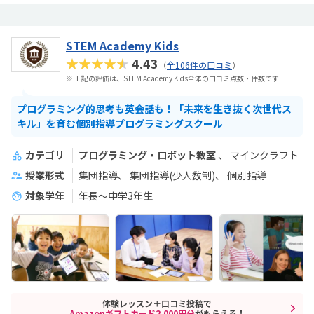
STEM Academy Kids
★★★★★
4.43
（
全106件の口コミ
）
※ 上記の評価は、STEM Academy Kids全体の口コミ点数・件数です
プログラミング的思考も英会話も！「未来を生き抜く次世代ス
キル」を育む個別指導プログラミングスクール
カテゴリ
プログラミング・ロボット教室
マインクラフト
授業形式
集団指導
集団指導(少人数制)
個別指導
対象学年
年長～中学3年生
体験レッスン＋口コミ投稿で
Amazonギフトカード2,000円分
がもらえる！