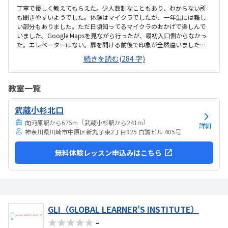
丁寧で優しく教えてもらえた。少人数制なこともあり、わからない所
も聞きやすいようでした。体験はマイクラでしたが、一年生には難し
い部分もありました。ただ日頃知ってるマイクラのおかげで楽しんで
いました。Google Mapsを見ながら行ったが、最初入口側からなかっ
た。エレベーターはない。扉を開ける前後で印象が全然違いました。
とても綺麗で、広々としていました。教室内は土足でしたが、全体的
続きを読む(284 字)
に綺麗でした。プログラミングあるあるですが、やっぱり月2回にして
は高い。他の習い事もしているので悩みどころです。マイクラで遊ん
でいるという印象が少なかった。ちゃんと学びがたくさんあった。
教室一覧
武蔵小杉北口
（
）
向河原駅から675m
武蔵小杉駅から241m
詳細
神奈川県川崎市中原区新丸子東2丁目925 白誠ビル 405号
無料体験レッスン申込みはこちら
GLI（GLOBAL LEARNER'S INSTITUTE）
★★★★★
-