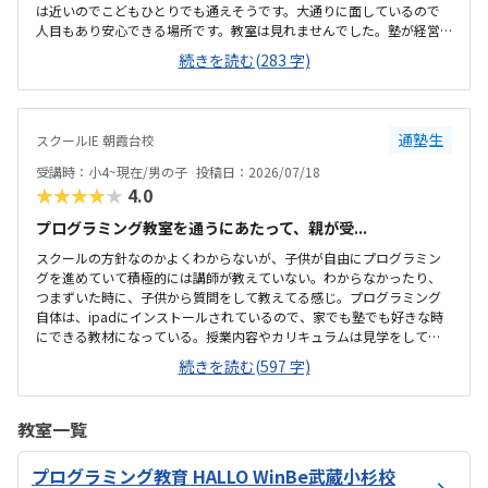
は近いのでこどもひとりでも通えそうです。大通りに面しているので
人目もあり安心できる場所です。教室は見れませんでした。塾が経営
しているとのことで塾の方の教室は少し覗けました。建物自体が古い
続きを読む(283 字)
感じでした。週1で15,000円は高いように思いました。もう少し回数を
増やしてもらうか、下げてもらえると助かります。説明してくれた方
はとても説明がわかりやすく、こどもに寄り添ってくださいました。
通塾生
スクールIE 朝霞台校
受講時：小4~現在/男の子
投稿日：2026/07/18
★★★★★
4.0
プログラミング教室を通うにあたって、親が受...
スクールの方針なのかよくわからないが、子供が自由にプログラミン
グを進めていて積極的には講師が教えていない。わからなかったり、
つまずいた時に、子供から質問をして教えてる感じ。プログラミング
自体は、ipadにインストールされているので、家でも塾でも好きな時
にできる教材になっている。授業内容やカリキュラムは見学をしてい
ないので子供の話だが、積極的に講師が教えていないみたい。月1回は
続きを読む(597 字)
プログラミングで作ったものを発表すると聞いていたが、実施してな
いみたい。駅からは徒歩ですぐ来れる距離で、一本道だから迷うこと
なく来れるので立地は良いと思います。駐車場はないので、車の送迎
教室一覧
は路上駐車になります。駐輪スペースはあるので子供一人でも近い人
なら行けると思います。奥の方まで覗いたことはないので詳しくはわ
プログラミング教育 HALLO WinBe武蔵小杉校
からないが、入り口や教室の内装は奇麗だと思います。気軽に入りや