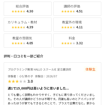
くの教室に足を運んでみてくださいね。
総合評価
講師の評価
4.30
4.51
★★★★★
★★★★★
カリキュラム・教材
教室外の環境
4.39
4.11
★★★★★
★★★★★
教室の雰囲気
料金
4.05
3.32
★★★★★
★★★★★
評判・口コミを一部ご紹介
体験生
プログラミング教育 HALLO スクールIE 足立鹿浜校
体験者：小5/男の子
体験日：2026/07
★★★★★
3.0
週1で15,000円は高いように思いました...
とても優しく説明もわかりやすく、子どもに寄り添ってくださいまし
た。その人が講師かどうかは不明です。月謝も高いのとアイパッドが
あったほうが家でもできるとのことで、プラスで出費だなと。家から