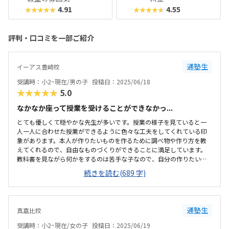
4.91
4.55
★★★★★
★★★★★
評判・口コミを一部ご紹介
通塾生
イーアス豊崎校
受講時：小2~現在/男の子
投稿日：2025/06/18
★★★★★
5.0
なかなか座って授業を受けることができなかっ...
とても優しくて穏やかな先生が多いです。授業の様子を見ていると一
人一人に合わせた授業ができるように色々な工夫をしてくれている印
象があります。本人が作りたいものを作るために調べ物や作り方を教
えてくれるので、自由なものづくりができることに満足しています。
教科書を見ながら何かをするのは苦手な子なので、自分の作りたいも
のを作れるようにサポートしていただく体制がとても良いと思いま
続きを読む(689 字)
す。商業施設の中なので、駐車場等も心配ありません。毎回の送り迎
えは大変ですが、ついでに買い物ができるのでいいかなと思います。
一番は子供一人で通える環境があるといいですね。教室はとても広く
て綺麗です。教室の隣に保護者スペースと小さな遊び場があるので、
通塾生
真嘉比校
妹を遊ばせたりしています。ノートパソコンもたくさんあるので、学
ぶ環境として不足はないのかなと思います。パソコンを使うことがで
受講時：小2~現在/女の子
投稿日：2025/06/19