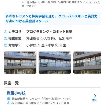
※ 上記の評価は、GLI（GLOBAL LEARNER'S INSTITUTE）全体の口コミ点
数・件数です
多彩なレッスンと探究学習を通じ、グローバルスキルと英語力
を身につける英会話スクール
カテゴリ
プログラミング・ロボット教室
授業形式
集団指導(少人数制)
個別指導
対象学年
小学校1年生～小学校6年生
教室一覧
武蔵小杉校
（
）
武蔵新城駅から2602m
武蔵小杉駅から444m
詳細
神奈川県川崎市中原区小杉町2-226-4 211号室