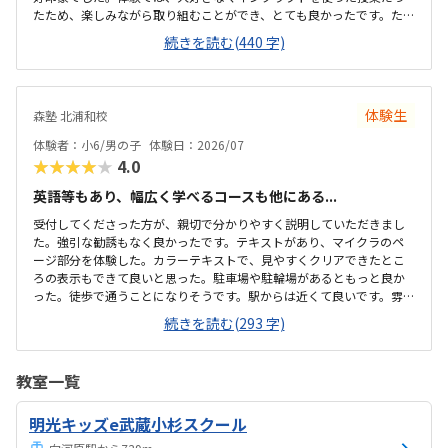
たため、楽しみながら取り組むことができ、とても良かったです。た
だ、今後もずっとマインクラフトを使った内容ではないと伺ったの
続きを読む(440 字)
で、その後も興味を持って取り組めるかどうかは少し気になる点でし
た。教室は自宅から15分ほどの距離にあり、通いやすいと感じまし
た。また、駐車場もあるため、送り迎えもしやすく、安心して通わせ
られる環境だと思いました。教室は一人ひとりの席が完全に仕切られ
体験生
森塾 北浦和校
ているわけではありませんが、壁などで視線が分散しにくい工夫がさ
れており、集中しやすい雰囲気だと感じました。月4回（1回50分）で
体験者：小6/男の子
体験日：2026/07
約12,000円という料金は、我が家にとってはや...
★★★★★
4.0
英語等もあり、幅広く学べるコースも他にある...
受付してくださった方が、親切で分かりやすく説明していただきまし
た。強引な勧誘もなく良かったです。テキストがあり、マイクラのペ
ージ部分を体験した。カラーテキストで、見やすくクリアできたとこ
ろの表示もできて良いと思った。駐車場や駐輪場があるともっと良か
った。徒歩で通うことになりそうです。駅からは近くて良いです。雰囲
気も良く、清潔感もあった。部屋が区切られていて、個人スペースも
続きを読む(293 字)
確保されていて良かった。基本料金以外に、追加料金があまり無さそ
うで良かった。できれば、毎月1万以内で通いたいです。子供に熱心に
話しかけてくださったり、褒めてくださって、子供が頑張ろうという
教室一覧
気持ちになれて良かった。
明光キッズe武蔵小杉スクール