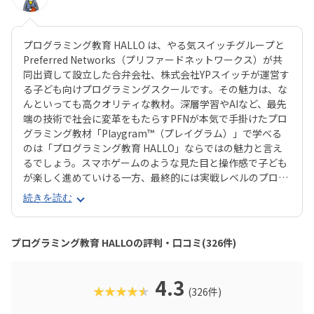
プログラミング教育 HALLO は、やる気スイッチグループと
Preferred Networks（プリファードネットワークス）が共
同出資して設立した合弁会社、株式会社YPスイッチが運営す
る子ども向けプログラミングスクールです。その魅力は、な
んといっても高クオリティな教材。深層学習やAIなど、最先
端の技術で社会に変革をもたらすPFNが本気で手掛けたプロ
グラミング教材「Playgram™（プレイグラム）」で学べる
のは「プログラミング教育 HALLO」ならではの魅力と言え
るでしょう。スマホゲームのような見た目と操作感で子ども
が楽しく進めていける一方、最終的には実戦レベルのプログ
ラミングスキルが身につく「Playgram」には、まるでマイ
続きを読む
ンクラフト（マイクラ）のように3D空間をデザインできるモ
ードも。子どもの創造性と技術力、そのどちらも高めていけ
るスクールをお探しのご家庭にぴったりのスクールです。ま
プログラミング教育 HALLOの評判・口コミ(326件)
た、運営元のやる気スイッチグループといえば、子どもの性
格や学習タイプを見極める「個性診断テスト（ETS）」も有
名。学習計画や講師とのマッチングに使われるそうで、「教
4.3
★★★★★
(326件)
材はいいけど、先生との相性が……」なんてトラブルも極力
防ぎます。入り口は楽しく、奥行きはどこまでも！ぜひお近