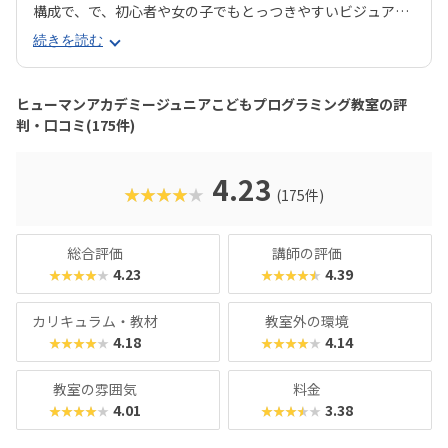
構成で、で、初心者や女の子でもとっつきやすいビジュアル
プログラミングツール「Scratch（スクラッチ）」から初め
続きを読む
て、エンジニアが実際に使用するプログラミング言語「Java
Script」までステップアップすることができます。ベーシッ
クコースではマウス操作など、パソコンの操作自体から学べ
ヒューマンアカデミージュニアこどもプログラミング教室の評
るので、自宅でまったくパソコンをさわったことのないお子
判・口コミ(175件)
さんでも戸惑うことなく授業に入っていけるでしょう。大学
入試やオフィスワークなど、「将来のことを考えて習わせて
おきたい」方におすすめのスクールといえます。また、いず
4.23
★★★★★
(175件)
れもヒューマンオリジナルの教材で学べるので、高クオリテ
ィな指導を求める保護者におすすめできます。
総合評価
講師の評価
4.23
4.39
★★★★★
★★★★★
カリキュラム・教材
教室外の環境
4.18
4.14
★★★★★
★★★★★
教室の雰囲気
料金
4.01
3.38
★★★★★
★★★★★