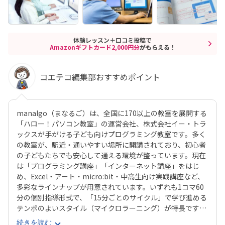
体験レッスン＋口コミ投稿で
Amazonギフトカード2,000円分
がもらえる！
コエテコ編集部おすすめポイント
manalgo（まなるご）は、全国に170以上の教室を展開する
「ハロー！パソコン教室」の運営会社、株式会社イー・トラ
ックスが手がける子ども向けプログラミング教室です。多く
の教室が、駅近・通いやすい場所に開講されており、初心者
の子どもたちでも安心して通える環境が整っています。現在
は「プログラミング講座」「インターネット講座」をはじ
め、Excel・アート・micro:bit・中高生向け実践講座など、
多彩なラインナップが用意されています。いずれも1コマ60
分の個別指導形式で、「15分ごとのサイクル」で学び進める
テンポのよいスタイル（マイクロラーニング）が特長です。
中でも「ジュニア・プログラミング検定」に準拠したプログ
続きを読む