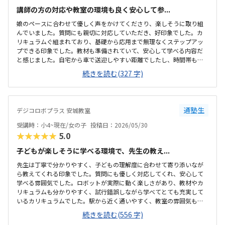
講師の方の対応や教室の環境も良く安心して参...
娘のペースに合わせて優しく声をかけてくださり、楽しそうに取り組
んでいました。質問にも親切に対応していただき、好印象でした。カ
リキュラムぐ組まれており、基礎から応用まで無理なくステップアッ
プできる印象でした。教材も準備されていて、安心して学べる内容だ
と感じました。自宅から車で送迎しやすい距離でしたし、時間帯も無
理なく通える範囲で、安心して続けられそうです。教材がきちんと整
続きを読む(327 字)
備されており学習に集中できる環境だと感じました。教室全体の雰囲
気も明るく初めてでも入りやすかったです。ロボット教材や指導の質
を踏まえると料金は適切だと思います。。内容に見合った価格だと感
じています。雰囲気がよく、子供が自然と興味を持って取り組める空
通塾生
デジコロボプラス 安城教室
気づくりがされていると感じました。
受講時：小4~現在/女の子
投稿日：2026/05/30
★★★★★
5.0
子どもが楽しそうに学べる環境で、先生の教え...
先生は丁寧で分かりやすく、子どもの理解度に合わせて寄り添いなが
ら教えてくれる印象でした。質問にも優しく対応してくれ、安心して
学べる雰囲気でした。ロボットが実際に動く楽しさがあり、教材やカ
リキュラムも分かりやすく、試行錯誤しながら学べてとても充実して
いるカリキュラムでした。駅から近く通いやすく、教室の雰囲気も明
るく安心して通えました。教室は明るく学びやすい雰囲気でしたが、
続きを読む(556 字)
共同のトイレが和式のみしかなく、娘が和式トイレを使えないため設