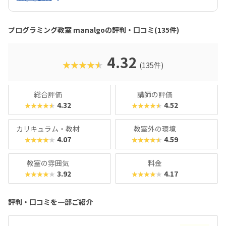
ラミング講座では、実際にほぼ満点で合格したお子さんもお
り、保護者からの信頼も厚い内容となっています。楽しく学
ぶだけでなく、“かたちに残る成果”が得られるのも魅力のひ
プログラミング教室 manalgoの評判・口コミ(135件)
とつです。
4.32
★★★★★
(135件)
総合評価
講師の評価
4.32
4.52
★★★★★
★★★★★
カリキュラム・教材
教室外の環境
4.07
4.59
★★★★★
★★★★★
教室の雰囲気
料金
3.92
4.17
★★★★★
★★★★★
評判・口コミを一部ご紹介