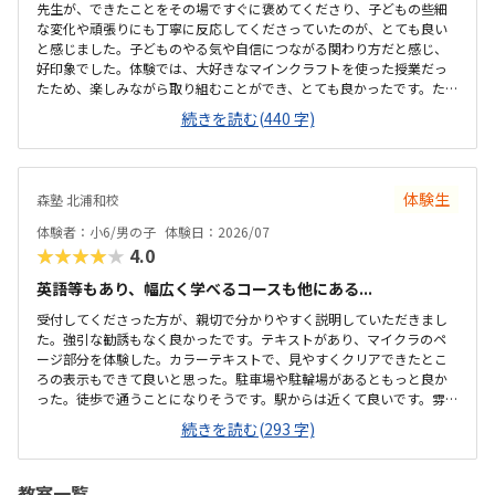
先生が、できたことをその場ですぐに褒めてくださり、子どもの些細
な変化や頑張りにも丁寧に反応してくださっていたのが、とても良い
と感じました。子どものやる気や自信につながる関わり方だと感じ、
好印象でした。体験では、大好きなマインクラフトを使った授業だっ
たため、楽しみながら取り組むことができ、とても良かったです。た
だ、今後もずっとマインクラフトを使った内容ではないと伺ったの
続きを読む(440 字)
で、その後も興味を持って取り組めるかどうかは少し気になる点でし
た。教室は自宅から15分ほどの距離にあり、通いやすいと感じまし
た。また、駐車場もあるため、送り迎えもしやすく、安心して通わせ
られる環境だと思いました。教室は一人ひとりの席が完全に仕切られ
体験生
森塾 北浦和校
ているわけではありませんが、壁などで視線が分散しにくい工夫がさ
れており、集中しやすい雰囲気だと感じました。月4回（1回50分）で
体験者：小6/男の子
体験日：2026/07
約12,000円という料金は、我が家にとってはや...
★★★★★
4.0
英語等もあり、幅広く学べるコースも他にある...
受付してくださった方が、親切で分かりやすく説明していただきまし
た。強引な勧誘もなく良かったです。テキストがあり、マイクラのペ
ージ部分を体験した。カラーテキストで、見やすくクリアできたとこ
ろの表示もできて良いと思った。駐車場や駐輪場があるともっと良か
った。徒歩で通うことになりそうです。駅からは近くて良いです。雰囲
気も良く、清潔感もあった。部屋が区切られていて、個人スペースも
続きを読む(293 字)
確保されていて良かった。基本料金以外に、追加料金があまり無さそ
うで良かった。できれば、毎月1万以内で通いたいです。子供に熱心に
話しかけてくださったり、褒めてくださって、子供が頑張ろうという
教室一覧