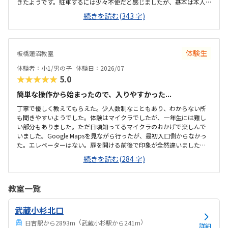
きたようです。駐車するには少々不便だと感じましたが、基本は本人
の送迎だけになるので問題ないと感じましたし、駅ちかでなくても車
続きを読む(343 字)
なので問題ないです落ち着いた雰囲気でしたが、作業スペースが子供
の人数には狭いのではないかと思いました。せめて1か月3回 もしく
は90分ではなく120分だといいかなと、プログラミング教室は週1回の
月4回でしたので、少し高いと感じました。まだ短時間での体験でした
体験生
板橋蓮沼教室
ので、これから良い点が増えてくるのではないかと思います。
体験者：小1/男の子
体験日：2026/07
★★★★★
5.0
簡単な操作から始まったので、入りやすかった...
丁寧で優しく教えてもらえた。少人数制なこともあり、わからない所
も聞きやすいようでした。体験はマイクラでしたが、一年生には難し
い部分もありました。ただ日頃知ってるマイクラのおかげで楽しんで
いました。Google Mapsを見ながら行ったが、最初入口側からなかっ
た。エレベーターはない。扉を開ける前後で印象が全然違いました。
とても綺麗で、広々としていました。教室内は土足でしたが、全体的
続きを読む(284 字)
に綺麗でした。プログラミングあるあるですが、やっぱり月2回にして
は高い。他の習い事もしているので悩みどころです。マイクラで遊ん
でいるという印象が少なかった。ちゃんと学びがたくさんあった。
教室一覧
武蔵小杉北口
（
）
日吉駅から2893m
武蔵小杉駅から241m
詳細