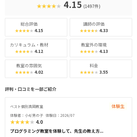
クに慣れている今の子どもでも、「安っぽい」「子どもっぽ
4.15
★★★★★
(1497件)
い」と思わず勉強に取り組めるでしょう。学習結果は通信簿
のような形で確認できるので、保護者も安心ですね。
総合評価
講師の評価
4.15
4.33
★★★★★
★★★★★
カリキュラム・教材
教室外の環境
4.12
4.13
★★★★★
★★★★★
教室の雰囲気
料金
4.02
3.55
★★★★★
★★★★★
評判・口コミを一部ご紹介
体験生
ベスト個別真岡教室
体験者：小4/男の子
体験日：2026/07
★★★★★
4.0
プログラミング教室を体験して、先生の教え方...