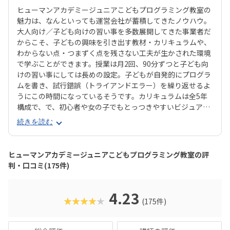
ヒューマンアカデミージュニアこどもプログラミング教室の
魅力は、なんといっても運営会社が蓄積してきたノウハウ。
大人向け／子ども向けの習い事を多数展開してきた事業者だ
からこそ、子どもの興味を引き出す教材・カリキュラムや、
わからない点・つまずく点を残さない工夫が生かされた環境
で学ぶことができます。授業は月2回、90分ずつと子ども向
けの習い事にしては長めの設定。子どもが自発的にプログラ
ムを書き、試行錯誤（トライアンドエラー）を繰り返せるよ
うにこの時間になっているそうです。カリキュラムは全5年
構成で、で、初心者や女の子でもとっつきやすいビジュアル
プログラミングツール「Scratch（スクラッチ）」から初め
続きを読む
て、エンジニアが実際に使用するプログラミング言語「Java
Script」までステップアップすることができます。ベーシッ
クコースではマウス操作など、パソコンの操作自体から学べ
ヒューマンアカデミージュニアこどもプログラミング教室の評
るので、自宅でまったくパソコンをさわったことのないお子
判・口コミ(175件)
さんでも戸惑うことなく授業に入っていけるでしょう。大学
入試やオフィスワークなど、「将来のことを考えて習わせて
おきたい」方におすすめのスクールといえます。また、いず
4.23
★★★★★
(175件)
れもヒューマンオリジナルの教材で学べるので、高クオリテ
ィな指導を求める保護者におすすめできます。