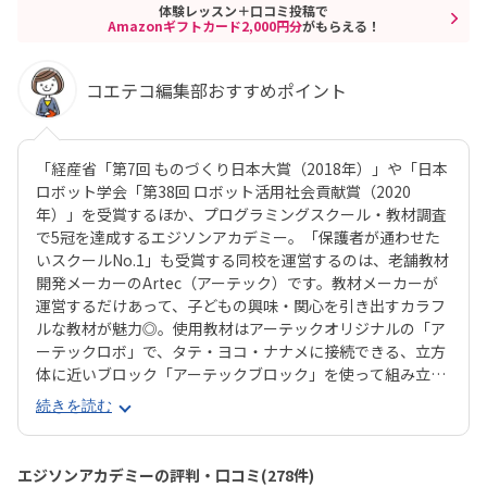
体験レッスン＋口コミ投稿で
Amazonギフトカード2,000円分
がもらえる！
コエテコ編集部おすすめポイント
「経産省「第7回 ものづくり日本大賞（2018年）」や「日本
ロボット学会「第38回 ロボット活用社会貢献賞（2020
年）」を受賞するほか、プログラミングスクール・教材調査
で5冠を達成するエジソンアカデミー。「保護者が通わせた
いスクールNo.1」も受賞する同校を運営するのは、老舗教材
開発メーカーのArtec（アーテック）です。教材メーカーが
運営するだけあって、子どもの興味・関心を引き出すカラフ
ルな教材が魅力◎。使用教材はアーテックオリジナルの「ア
ーテックロボ」で、タテ・ヨコ・ナナメに接続できる、立方
体に近いブロック「アーテックブロック」を使って組み立て
ます。一般的なブロック教材に比べて自由度が高いので、立
続きを読む
体が苦手なお子さんでも思うとおりのロボットが組み立てら
れるでしょう。レゴ®︎ブロックよりも色合いがやさしめなの
で、女の子もとっつきやすいはずです。エジソンアカデミー
エジソンアカデミーの評判・口コミ(278件)