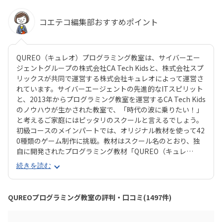
コエテコ編集部おすすめポイント
QUREO（キュレオ）プログラミング教室は、サイバーエー
ジェントグループの株式会社CA Tech Kidsと、株式会社スプ
リックスが共同で運営する株式会社キュレオによって運営さ
れています。サイバーエージェントの先進的なITスピリット
と、2013年からプログラミング教室を運営するCA Tech Kids
のノウハウが生かされた教室で、「時代の波に乗りたい！」
と考えるご家庭にはピッタリのスクールと言えるでしょう。
初級コースのメインパートでは、オリジナル教材を使って42
0種類のゲーム制作に挑戦。教材はスクール名のとおり、独
自に開発されたプログラミング教材「QUREO（キュレ
オ）」です。スマホゲームのような感覚でサクサク進められ
続きを読む
るのに、本格的な内容が学べるのが魅力。子どもにとっても
「やらされている感」がないので、楽しくゲームをクリアし
ていくようなペースでどんどん学習を進めていけます。教材
QUREOプログラミング教室の評判・口コミ(1497件)
のデザイン性も高く、実際にスマホゲーム開発で使用されて
いたキャラクター素材などを多数収録。リッチなグラフィッ