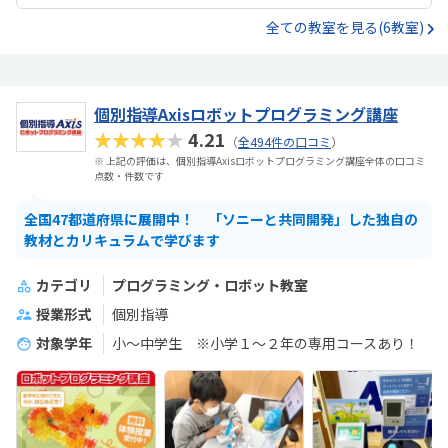
全ての教室を見る(6教室)
個別指導Axisロボットプログラミング講座
★★★★★
4.21
（
全494件の口コミ
）
※ 上記の評価は、個別指導Axisロボットプログラミング講座全体の口コミ
点数・件数です
全国47都道府県に展開中！ 「ソニーと共同開発」した独自の
教材とカリキュラムで学びます
カテゴリ
プログラミング・ロボット教室
授業形式
個別指導
対象学年
小～中学生 ※小学１～２年の専用コースあり！