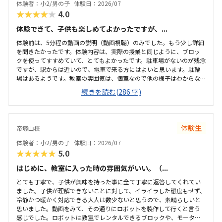
体験者：小2/男の子
体験日：2026/07
★★★★★
4.0
体験できて、子供も楽しめてよかったですが、...
体験前は、5分程の動画の説明（動画視聴）のみでした。もう少し詳細
を聞きたかったです。体験内容は、実際の授業と同じように、ブロッ
クを使ってすすめていて、とてもよかったです。駐車場がないのが残念
ですが、駅からは近いので、電車で来る方にはよいと思います。駐輪
場はあるようです。教室の雰囲気は、個室なので他の様子はわからな
いです。いくつか部屋があるようでしたが、特に説明を受けていない
続きを読む(286 字)
です。料金の説明はなく、資料を見たのですが、個別指導なので高く
ても仕方ないのかなと思いました。個別指導なので、子供に合わせて
対応してもらえます。80分は長いかと思いましたが、ちょうどよかっ
たです。
体験生
帝塚山校
体験者：小2/男の子
体験日：2026/07
★★★★★
5.0
はじめに、教室に入った時の雰囲気がいい。（...
とても丁寧で、子供が興味を持った事に全て丁寧に返答してくれてい
ました。子供が理解できないことに対して、イライラした態度もせず、
冷静かつ暖かく対応できる大人は数少ないと思うので、素晴らしいと
思いました。動画をみて、その通りにロボットを製作して行くと言う
感じでした。ロボットは教室でレンタルできるブロックや、モーター