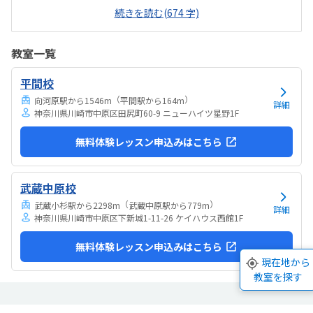
などです。タブレットの操作も子供自身ができるので、機械に強くな
続きを読む(674 字)
るなという印象でした。家から自転車ですぐのところにあります。駐
輪スペースもあり、場所も道路面に接しているので、すぐに見つけら
れ、わかりやすいです。シンプルで無駄のない部屋でした。白を基調
教室一覧
としているので、気が散らず、集中しやすいと思います。個人授業なの
で、割高かなと思いました。生徒2.3人でも大丈夫な感じはします。あ
平間校
と、動画を見ながら制作するので、簡単なうちは家でもできる内容か
なと思います。あまり得意な事がなく、自分に...
（
）
向河原駅から1546m
平間駅から164m
詳細
神奈川県川崎市中原区田尻町60-9 ニューハイツ星野1F
無料体験レッスン申込みはこちら
武蔵中原校
（
）
武蔵小杉駅から2298m
武蔵中原駅から779m
詳細
神奈川県川崎市中原区下新城1-11-26 ケイハウス西館1F
無料体験レッスン申込みはこちら
現在地から
教室を探す