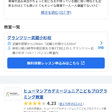
車場の混み具合がちょっと気になるが待っている間に買い物なども出
来るのはとても良いとてもキレイな環境で一人一人個室でないけどパ
ーテーションがあるのも安心だしヘッドホンなども衛生的であった他
続きを読む(317 字)
のプログラミングと比べて同じくらいのねだんであったが子どもなの
で急な病気などがキャンセルになってしまうのはなかなか辛いところ
がある子どもは体験終わった後にめっちゃ楽しかった！とニコニコし
教室一覧
ていました！学校でも学校のクラブでもスクラッチやっているので抵
抗もなかった！
グランツリー武蔵小杉校
（
）
武蔵中原駅から1966m
武蔵小杉駅から630m
詳細
神奈川県川崎市中原区新丸子東3丁目1135-1 グランツリー武
蔵小杉3F ハロー！パソコン教室内
無料体験レッスン申込みはこちら
ヒューマンアカデミージュニアこどもプログラ
ミング教室
★★★★★
4.23
（
全175件の口コミ
）
※ 上記の評価は、ヒューマンアカデミージュニアこどもプログラミング教