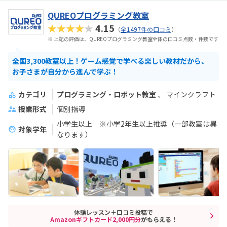
QUREOプログラミング教室
★★★★★
4.15
（
全1497件の口コミ
）
※ 上記の評価は、QUREOプログラミング教室全体の口コミ点数・件数です
全国3,300教室以上！ゲーム感覚で学べる楽しい教材だから、
お子さまが自分から進んで学ぶ！
カテゴリ
プログラミング・ロボット教室
マインクラフト
授業形式
個別指導
小学生以上 ※小学2年生以上推奨（一部教室は異
対象学年
なります）
体験レッスン＋口コミ投稿で
Amazonギフトカード2,000円分
がもらえる！