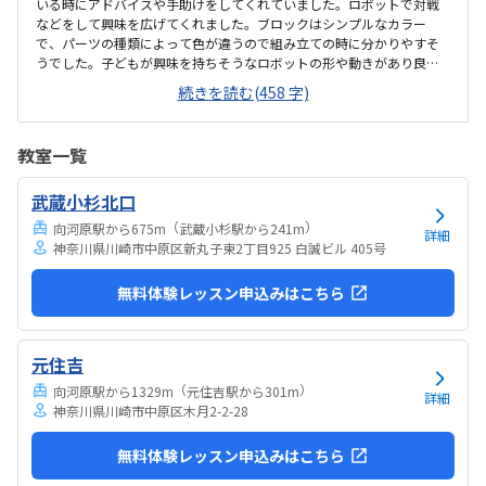
いる時にアドバイスや手助けをしてくれていました。ロボットで対戦
などをして興味を広げてくれました。ブロックはシンプルなカラー
で、パーツの種類によって色が違うので組み立ての時に分かりやすそ
うでした。子どもが興味を持ちそうなロボットの形や動きがあり良か
ったです。駐車場は停めやすく、分かりやすい場所にあるので助かり
続きを読む(458 字)
ます。近くに別の施設もあるので、習ってない兄弟が過ごしやすいと
思いました。教室はシンプルで余計なものが置いてないので集中でき
そうです。清潔な空間でした。授業を1日に2コマとれたり、翌月に回
教室一覧
したりできるのは助かります。料金は今の物価で考えれば高いとは思
いませんが、子どもの成長具合で判断すると思います。子どもが自発
武蔵小杉北口
的にどんどん作り進めていったのには正直驚きました。最初からたく
さんあれこれ説明されずブロックを触らせてもらったの...
（
）
向河原駅から675m
武蔵小杉駅から241m
詳細
神奈川県川崎市中原区新丸子東2丁目925 白誠ビル 405号
無料体験レッスン申込みはこちら
元住吉
（
）
向河原駅から1329m
元住吉駅から301m
詳細
神奈川県川崎市中原区木月2-2-28
無料体験レッスン申込みはこちら