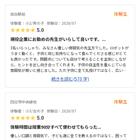
体験生
目白駅前
体験者：小2/男の子
体験日：2026/07
★★★★★
5.0
現役企業にお勤めの先生がいらして良いです。...
3名いらっしゃり、みなさん優しい雰囲気の先生方でした。ロボットが
うまく動くと、子供と同じ気持ちになって喜んでくださる感じがとて
も良かったです。問題点についても自分で考えることを主体にしなが
ら、ヒントを出し向き合ってくれます。子供の自主性を重んじている
雰囲気が良いと感じました。ただ子供に全て丸投げではなく、広い机
の上に「教科書とキットをどこに置いたらやりやすいかな？」と声を
続きを読む(570 字)
かけてくださり、そこから自分で考えていました。ロボット作りもヒ
ントをいただきながら、自分で教科書を読んで作り上げていました。
駅近くですが、静かな環境です。急な坂道があるので、暑い夏など、重
いキットを背負っていく小さな子供には少し大変かも。清潔で、安心
体験生
四日市中央緑地
できました。入室したら必ず手を洗うルールも良いです。教室にある
教科書などもきちんと整理整頓されています。キット代が兄弟割引で
体験者：小3/女の子
体験日：2026/07
半額になりました。入会金も無料に。欲を言えば、...
★★★★★
5.0
体験時間は授業90分すべて使わせてもらった...
優しい口調と雰囲気で、子ども達に全てを教えるのではなく、困って