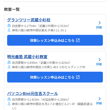
備面がもう少し配慮されていると安心して通えると感じました。料金
設定は内容に対して妥当で、負担も特に感じませんでした。カリキュ
教室一覧
ラムやサポート面を考えると納得できる価格で、安心して続けられる
と感じました。教室は明るく安心でき、子どもが楽しそうに取り組む
グランツリー武蔵小杉校
姿が親として嬉しかったです。特にロボットが動いた瞬間の笑顔が印
象的で、意欲的に学べる環境だと感じました。教室自体...
（
）
日吉駅から2794m
武蔵小杉駅から352m
詳細
神奈川県川崎市中原区新丸子東3-11-35-1
体験レッスン申込みはこちら
明光義塾 武蔵小杉教室
（
）
向河原駅から896m
武蔵小杉駅から425m
詳細
神奈川県川崎市中原区小杉町1-403 小杉ビルディング9F
体験レッスン申込みはこちら
パソコンBini元住吉スクール
（
）
向河原駅から1418m
元住吉駅から288m
詳細
神奈川県川崎市中原区木月2-7-8 健庄ビル2～3F（綱島街道沿
い）