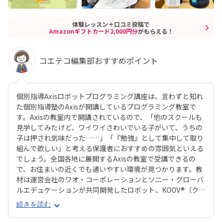
体験レッスン＋口コミ投稿で
Amazonギフトカード2,000円分
がもらえる！
コエテコ編集部おすすめポイント
個別指導Axisロボットプログラミング講座は、言わずと知れ
た個別指導塾のAxisが開講しているプログラミング教室で
す。Axisの教室内で開講されているので、「他のスクールも
見学してみたけど、ワイワイさわいでいる子がいて、うちの
子は押され気味だった……」「『勉強』として集中して取り
組んで欲しい」と考える保護者におすすめの雰囲気といえる
でしょう。全国各地に展開するAxisの教室で受講できるの
で、お住まいの近くでも通いやすい環境が見つかります。教
材は運営会社のワオ・コーポレーションとソニー・グローバ
ルエデュケーションが共同開発したロボット、KOOV®︎（クー
ブ）。半透明のカラフルなブロックを組み合わせながらロボ
続きを読む
ットを組み立てていくので、女の子にも人気が高いのがポイ
ント。ロボットが好きな子はもちろん、色彩感覚に優れる子