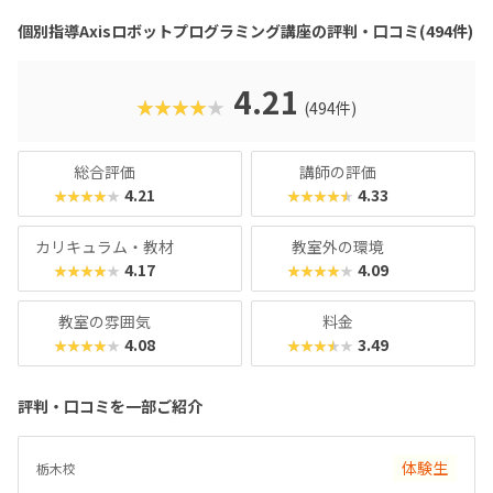
からも評判の教材です。さらに、高学年からはエンジニアも
個別指導Axisロボットプログラミング講座の評判・口コミ(494件)
使う本格的なプログラミング言語「Python（パイソン）」
を学べるマスターコースも用意されています。これまでどお
りのとっつきやすい見た目から入って、実践レベルの内容が
4.21
★★★★★
(494件)
学べると好評です。授業料が比較的お手頃価格なのもポイン
トで、ファーストコースは6,930円＋教材費2,640円（80分×
月2回）、レギュラーコースは8,800円＋教材費2,640円＋テ
総合評価
講師の評価
キスト費2,860円（80分×月2回）、マスターコースは11,00
4.21
4.33
★★★★★
★★★★★
0円＋教材費2,640円＋テキスト費2,860円（80分×月2
回）。年に1度のテキスト費以外、追加料金もかかりませ
カリキュラム・教材
教室外の環境
ん。明確な料金体系と通いやすさ、ある程度「勉強」の雰囲
4.17
4.09
★★★★★
★★★★★
気を重視する方におすすめのスクールです。
教室の雰囲気
料金
4.08
3.49
★★★★★
★★★★★
評判・口コミを一部ご紹介
体験生
栃木校