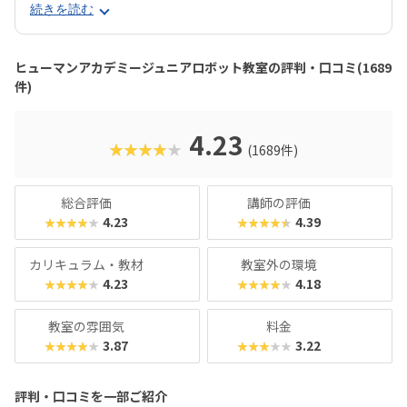
で、飽きずに続けやすい点も特徴です。 月2回の90分授業で
続きを読む
は、ロボットを完成させる「基本製作」と、オリジナル改造
に挑戦する「応用実践」を繰り返す設計。子どもたちは毎
回、新しい達成感と成長を実感できる仕組みになっていま
ヒューマンアカデミージュニアロボット教室の評判・口コミ(1689
す。 自ら考え、試行錯誤しながらロボットを動かす経験は、
件)
創造力や論理的思考力を育むだけでなく、学ぶ楽しさそのも
のを教えてくれるはずです。
4.23
★★★★★
(1689件)
総合評価
講師の評価
4.23
4.39
★★★★★
★★★★★
カリキュラム・教材
教室外の環境
4.23
4.18
★★★★★
★★★★★
教室の雰囲気
料金
3.87
3.22
★★★★★
★★★★★
評判・口コミを一部ご紹介