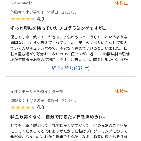
体験生
あべのand校
体験者：小6/男の子
体験日：2025/08
★★★★★
4.0
ずっと興味を持っていたプログラミングですが...
優しく丁寧に教えてくださり、子供がもっとこうしたいというような
質問などにもすぐ答えてくれてました。子供のレベルに合わせて進ん
でいくカリキュラムなので、不安なく進めていけると思いました。自
転車置き場が併設されてないのは不便ですが、近くに2時間無料の駐輪
場が何箇所かあるので利用しやすいと思います。商業ビルの中にあり
明るく綺麗で、一人でコツコツプログラミングを進めて行ける環境か
続きを読む(239 字)
とおもいました。他のプログラミング教室に比べると、格段に安くて
通いやすい価格設定になっていると思います。
体験生
イオンモール各務原インター校
体験者：小4/男の子
体験日：2026/02
★★★★★
4.0
料金も高くなく、自分で行きたい日を決められ...
とても丁寧に説明してくれてわかりやすかったし他の兄妹のことも気
にしてくださってとてもありがたかった私はプログラミングについて
全然分からないがこれから授業でも必須になるし将来に役立ちそう駐