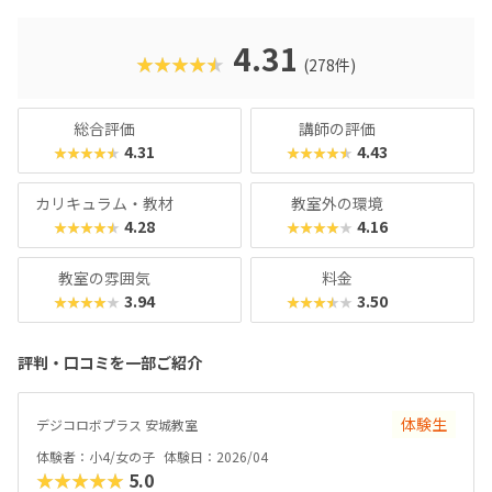
のカリキュラムの目玉は、毎月新しいロボットが作れるこ
と。信号機やライントレースから始め、2足歩行ロボットな
ど高度なものにもチャレンジできます。基礎カリキュラムは
4.31
★★★★★
(278件)
2年分ですが、3年目以降の生徒に向けた「エキスパート編」
もあるので、まだまだスキルを高めたい！なんてお子さんも
安心です。最近では「Universal Robotics Challenge（UR
総合評価
講師の評価
C）」という大会を立ち上げるなど、ますます子どものやる
4.31
4.43
★★★★★
★★★★★
気を引き出すスクールになっています。
カリキュラム・教材
教室外の環境
4.28
4.16
★★★★★
★★★★★
教室の雰囲気
料金
3.94
3.50
★★★★★
★★★★★
評判・口コミを一部ご紹介
体験生
デジコロボプラス 安城教室
体験者：小4/女の子
体験日：2026/04
★★★★★
5.0