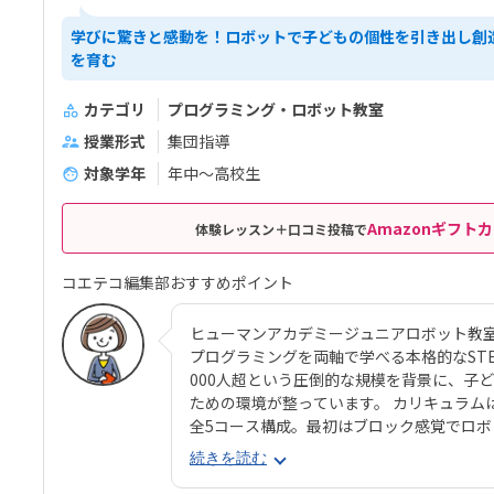
学びに驚きと感動を！ロボットで子どもの個性を引き出し創
を育む
カテゴリ
プログラミング・ロボット教室
授業形式
集団指導
対象学年
年中～高校生
Amazonギフトカ
体験レッスン＋口コミ投稿で
コエテコ編集部おすすめポイント
ヒューマンアカデミージュニアロボット教
プログラミングを両軸で学べる本格的なSTEAM
000人超という圧倒的な規模を背景に、子
ための環境が整っています。 カリキュラム
全5コース構成。最初はブロック感覚でロ
ング要素も加わっていきます。 使用する教
続きを読む
生と共同開発されたオリジナルキットです。