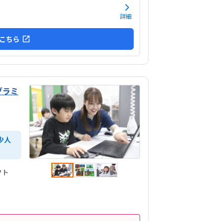
ので集中できそうです。清潔な空間でした。授業
日に2コマとれたり、翌月に回したりできるのは助
詳細
ます。料金は今の物価で考えれば高いとは思いま
が、子どもの成長具合で判断すると思います。子
こちら
が自発的にどんどん作り進めていったのには正直
ました。最初からたくさんあれこれ説明されずブ
クを触らせてもらったの...
グラミ
少人
フト