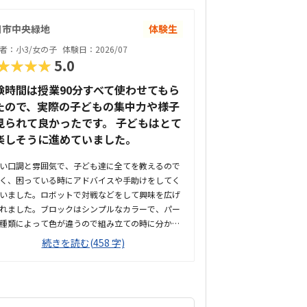
日市中央緑地
体験生
者：小3/女の子
体験日：2026/07
★★★★
5.0
験時間は授業90分すべて使わせてもら
たので、実際の子どもの集中力や様子
見られて良かったです。 子どもはとて
楽しそうに進めていました。
い口調と雰囲気で、子ども達に全てを教えるので
く、困っている時にアドバイスや手助けをしてく
いました。ロボットで対戦などをして興味を広げ
れました。ブロックはシンプルなカラーで、パー
種類によって色が違うので組み立ての時に分かり
そうでした。子どもが興味を持ちそうなロボット
続きを読む(458 字)
や動きがあり良かったです。駐車場は停めやす
分かりやすい場所にあるので助かります。近くに
施設もあるので、習ってない兄弟が過ごしやすい
いました。教室はシンプルで余計なものが置いて