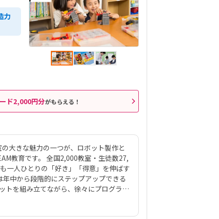
造力
ード2,000円分
がもらえる！
室の大きな魅力の一つが、ロボット製作と
教育です。 全国2,000教室・生徒数27,
ども一人ひとりの「好き」「得意」を伸ばす
は年中から段階的にステップアップできる
ボットを組み立てながら、徐々にプログラミ
材は、ロボットクリエイター・高橋智隆先
70種類以上のロボットが作れるパーツ構