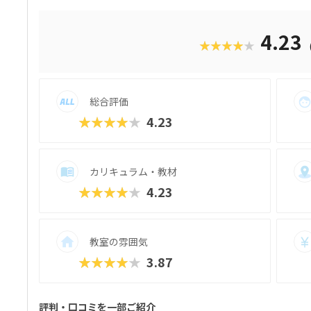
成で、飽きずに続けやすい点も特徴です。 
る「基本製作」と、オリジナル改造に挑戦
たちは毎回、新しい達成感と成長を実感でき
4.23
★★★★★
行錯誤しながらロボットを動かす経験は、
学ぶ楽しさそのものを教えてくれるはずで
総合評価
★★★★★
4.23
カリキュラム・教材
★★★★★
4.23
教室の雰囲気
★★★★★
3.87
評判・口コミを一部ご紹介