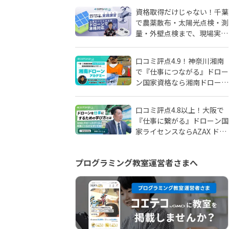
由
資格取得だけじゃない！千葉
で農薬散布・太陽光点検・測
量・外壁点検まで、現場実務
に強いドローンスクールはD
SCドローンスクール千葉
口コミ評点4.9！神奈川湘南
で『仕事につながる』ドロー
ン国家資格なら湘南ドローン
アカデミーがおすすめ！地域
密着人材会社が母体！
口コミ評点4.8以上！大阪で
『仕事に繋がる』ドローン国
家ライセンスならAZAX ドロ
ーンスクール。卒業生が語る
アフターフォローの真実
プログラミング教室運営者さまへ