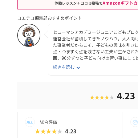
Amazonギフトカ
体験レッスン＋口コミ投稿で
コエテコ編集部おすすめポイント
ヒューマンアカデミージュニアこどもプロ
運営会社が蓄積してきたノウハウ。大人向
た事業者だからこそ、子どもの興味を引き
点・つまずく点を残さない工夫が生かされ
回、90分ずつと子ども向けの習い事にして
ムを書き、試行錯誤（トライアンドエラー
続きを読む
るそうです。カリキュラムは全5年構成で、
ジュアルプログラミングツール「Scratc
実際に使用するプログラミング言語「JavaS
きます。ベーシックコースではマウス操作
4.23
★★★★★
自宅でまったくパソコンをさわったことの
っていけるでしょう。大学入試やオフィス
ておきたい」方におすすめのスクールとい
ナルの教材で学べるので、高クオリティな
総合評価
★★★★★
4.23