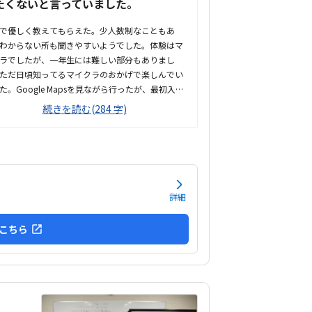
たくないと言っていました。
で優しく教えてもらえた。少人数制なこともあ
わからない所も聞きやすいようでした。体験はマ
ラでしたが、一年生には難しい部分もありまし
ただ日頃知ってるマイクラのおかげで楽しんでい
た。Google Mapsを見ながら行ったが、最初入口
らなかった。エレベーターはない。扉を開ける前
続きを読む(284 字)
印象が全然違いました。とても綺麗で、広々とし
ました。教室内は土足でしたが、全体的に綺麗で
。プログラミングあるあるですが、やっぱり月2
しては高い。他の習い事もしているので悩みどこ
す。マイクラで遊んでいるという印象が少なかっ
ちゃんと学びがたくさんあった。
詳細
こちら