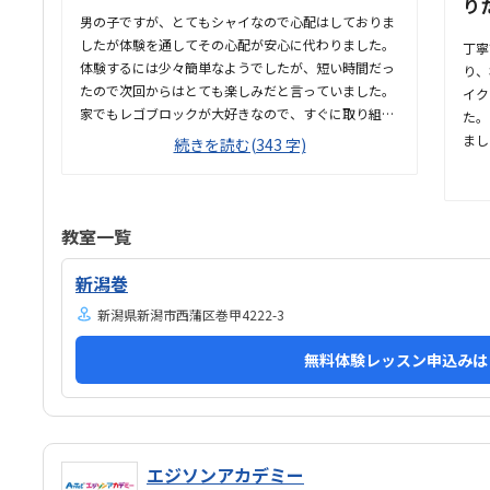
り
男の子ですが、とてもシャイなので心配はしておりま
したが体験を通してその心配が安心に代わりました。
丁寧
体験するには少々簡単なようでしたが、短い時間だっ
り、
たので次回からはとても楽しみだと言っていました。
イク
家でもレゴブロックが大好きなので、すぐに取り組む
た。
ことができたようです。駐車するには少々不便だと感
まし
続きを読む(343 字)
じましたが、基本は本人の送迎だけになるので問題な
側か
いと感じましたし、駅ちかでなくても車なので問題な
後で
いです落ち着いた雰囲気でしたが、作業スペースが子
てい
供の人数には狭いのではないかと思いました。せめて
した
教室一覧
1か月3回 もしくは90分ではなく120分だといいかな
回に
と、プログラミング教室は週1回の月4回でしたので、
ろで
新潟巻
少し高いと感じました。まだ短時間での体験でしたの
た。
新潟県新潟市西蒲区巻甲4222-3
で、これから良い点が増えてくるのではないかと思い
ます。
無料体験レッスン申込みは
エジソンアカデミー