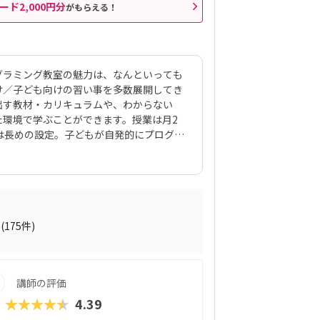
ード2,000円分
がもらえる！
グラミング教室の魅力は、なんといっても
け／子ども向けの習い事を多数展開してき
出す教材・カリキュラムや、わからない
た環境で学ぶことができます。授業は月2
は長めの設定。子どもが自発的にプログラ
）を繰り返せるようにこの時間になってい
で、初心者や女の子でもとっつきやすいビ
h（スクラッチ）」から初めて、エンジニアが
cript」までステップアップすることがで
など、パソコンの操作自体から学べるので、
ないお子さんでも戸惑うことなく授業に入
(175件)
ワークなど、「将来のことを考えて習わせ
えます。また、いずれもヒューマンオリジ
指導を求める保護者におすすめできます。
講師の評価
★★★★★
4.39