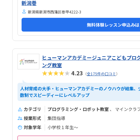
急な坂道があるので、暑い夏など、重いキットを背負
ない
新潟巻
っていく小さな子供には少し大変かも。清潔で、安心
を1
新潟県新潟市西蒲区巻甲4222-3
できました。入室したら必ず手を洗うルールも良いで
かり
す。教室にある教科書などもきちんと整理整頓されて
せん
無料体験レッスン申込みは
います。キット代が兄弟割引で半額になりました。入
ども
会金も無料に。欲を言えば、...
驚き
ロッ
ヒューマンアカデミージュニアこどもプロ
ング教室
★★★★★
4.23
（
全175件の口コミ
）
人材育成の大手・ヒューマンアカデミーのノウハウが結集、
数制でスピーディーにレベルアップ
カテゴリ
プログラミング・ロボット教室
マインクラ
授業形式
集団指導
対象学年
小学校１年生〜