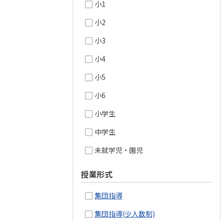
小1
小2
小3
小4
小5
小6
小学生
中学生
未就学児・園児
授業形式
集団指導
集団指導(少人数制)