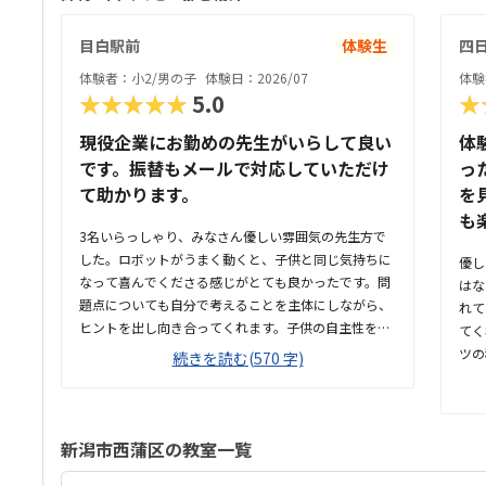
目白駅前
体験生
四
体験者：小2/男の子
体験日：2026/07
体験
★★★★★
5.0
★
現役企業にお勤めの先生がいらして良い
体
です。振替もメールで対応していただけ
っ
て助かります。
を
も
3名いらっしゃり、みなさん優しい雰囲気の先生方で
した。ロボットがうまく動くと、子供と同じ気持ちに
優し
なって喜んでくださる感じがとても良かったです。問
はな
題点についても自分で考えることを主体にしながら、
れて
ヒントを出し向き合ってくれます。子供の自主性を重
てく
んじている雰囲気が良いと感じました。ただ子供に全
ツの
続きを読む(570 字)
て丸投げではなく、広い机の上に「教科書とキットを
やす
どこに置いたらやりやすいかな？」と声をかけてくだ
の形
さり、そこから自分で考えていました。ロボット作り
く、
もヒントをいただきながら、自分で教科書を読んで作
別の
新潟市西蒲区の教室一覧
り上げていました。駅近くですが、静かな環境です。
と思