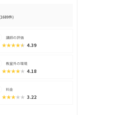
月2回の90分授業では、ロボットを完成させ
する「応用実践」を繰り返す設計。子ども
る仕組みになっています。 自ら考え、試
創造力や論理的思考力を育むだけでなく、
(1689件)
す。
講師の評価
★★★★★
4.39
教室外の環境
★★★★★
4.18
料金
★★★★★
3.22