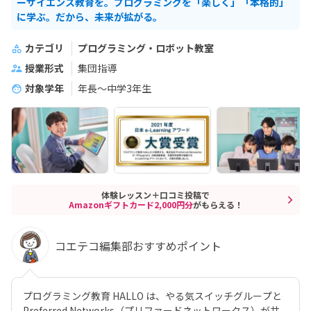
ーサイエンス教育を。プログラミングを「楽しく」「本格的」
に学ぶ。だから、未来が拡がる。
カテゴリ
プログラミング・ロボット教室
授業形式
集団指導
対象学年
年長～中学3年生
体験レッスン＋口コミ投稿で
Amazonギフトカード2,000円分
がもらえる！
コエテコ編集部おすすめポイント
プログラミング教育 HALLO は、やる気スイッチグループと
Preferred Networks（プリファードネットワークス）が共