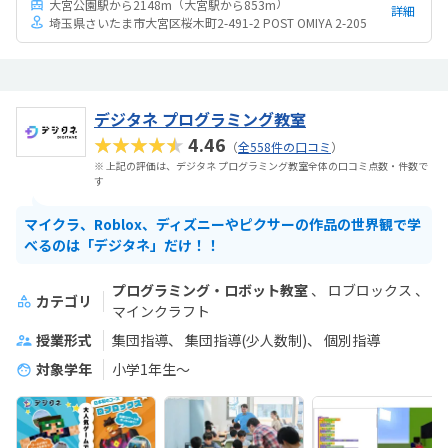
（
）
大宮公園駅から2148m
大宮駅から853m
詳細
埼玉県さいたま市大宮区桜木町2-491-2 POST OMIYA 2-205
デジタネ プログラミング教室
★★★★★
4.46
（
全558件の口コミ
）
※ 上記の評価は、デジタネ プログラミング教室全体の口コミ点数・件数で
す
マイクラ、Roblox、ディズニーやピクサーの作品の世界観で学
べるのは「デジタネ」だけ！！
プログラミング・ロボット教室
ロブロックス
カテゴリ
マインクラフト
授業形式
集団指導
集団指導(少人数制)
個別指導
対象学年
小学1年生～