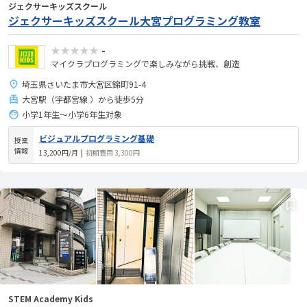
ジェクサーキッズスクール
ジェクサーキッズスクール大宮プログラミング教室
★★★★★
-
マイクラプログラミングで楽しみながら挑戦、創造
埼玉県さいたま市大宮区錦町91-4
大宮駅（宇都宮線 ）から徒歩5分
小学1年生～小学6年生対象
ビジュアルプログラミング基礎
授業
情報
13,200円/月
|
初期費用 3,300円
STEM Academy Kids