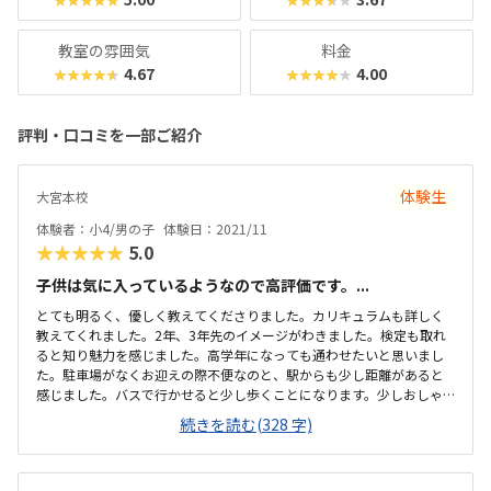
教室の雰囲気
料金
4.67
4.00
★★★★★
★★★★★
評判・口コミを一部ご紹介
体験生
大宮本校
体験者：小4/男の子
体験日：2021/11
★★★★★
5.0
子供は気に入っているようなので高評価です。...
とても明るく、優しく教えてくださりました。カリキュラムも詳しく
教えてくれました。2年、3年先のイメージがわきました。検定も取れ
ると知り魅力を感じました。高学年になっても通わせたいと思いまし
た。駐車場がなくお迎えの際不便なのと、駅からも少し距離があると
感じました。バスで行かせると少し歩くことになります。少しおしゃ
べりな子がいると、狭い空間なので少し気になります。教室は明るく
続きを読む(328 字)
好きなキャラクターの音楽がかかっていたので初めてでも緊張せず教
室に入れました。回数券をどの金額購入するかですが、プログラミン
グ教室としては妥当な金額だと思います。教室は楽しそうな雰囲気で