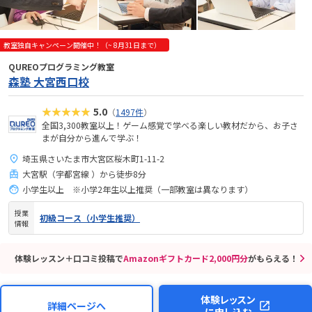
教室独自キャンペーン開催中！（~ 8月31日まで）
QUREOプログラミング教室
森塾 大宮西口校
★★★★★
5.0
（
1497件
）
全国3,300教室以上！ゲーム感覚で学べる楽しい教材だから、お子さ
まが自分から進んで学ぶ！
埼玉県さいたま市大宮区桜木町1-11-2
大宮駅（宇都宮線 ）から徒歩8分
小学生以上 ※小学2年生以上推奨（一部教室は異なります）
授業
初級コース（小学生推奨）
情報
体験レッスン＋口コミ投稿で
Amazonギフトカード2,000円分
がもらえる！
体験レッスン
詳細ページへ