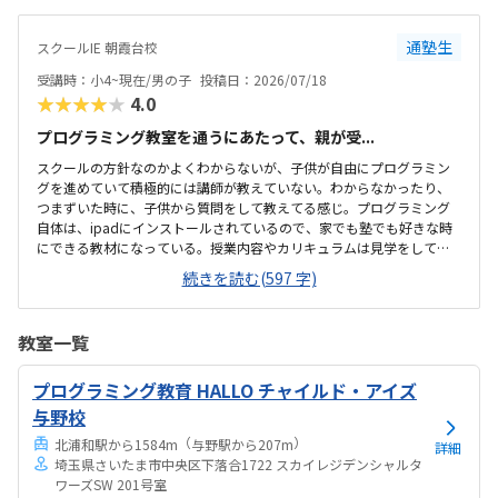
はとても説明がわかりやすく、こどもに寄り添ってくださいました。
通塾生
スクールIE 朝霞台校
受講時：小4~現在/男の子
投稿日：2026/07/18
★★★★★
4.0
プログラミング教室を通うにあたって、親が受...
スクールの方針なのかよくわからないが、子供が自由にプログラミン
グを進めていて積極的には講師が教えていない。わからなかったり、
つまずいた時に、子供から質問をして教えてる感じ。プログラミング
自体は、ipadにインストールされているので、家でも塾でも好きな時
にできる教材になっている。授業内容やカリキュラムは見学をしてい
ないので子供の話だが、積極的に講師が教えていないみたい。月1回は
続きを読む(597 字)
プログラミングで作ったものを発表すると聞いていたが、実施してな
いみたい。駅からは徒歩ですぐ来れる距離で、一本道だから迷うこと
なく来れるので立地は良いと思います。駐車場はないので、車の送迎
教室一覧
は路上駐車になります。駐輪スペースはあるので子供一人でも近い人
なら行けると思います。奥の方まで覗いたことはないので詳しくはわ
プログラミング教育 HALLO チャイルド・アイズ
からないが、入り口や教室の内装は奇麗だと思います。気軽に入りや
すい感じがします。ひとそれぞれになってしまい...
与野校
（
）
北浦和駅から1584m
与野駅から207m
詳細
埼玉県さいたま市中央区下落合1722 スカイレジデンシャルタ
ワーズSW 201号室