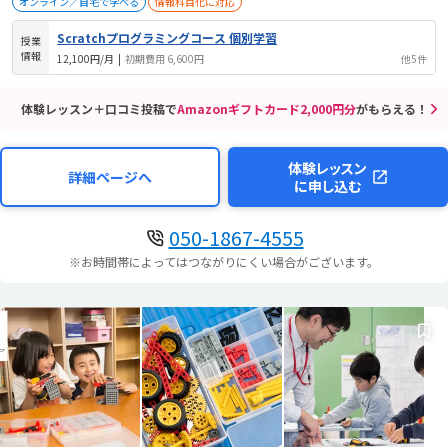
オンライン／自宅で学べる
情報科目化に対応
Scratchプログラミングコース 個別学習
授業
情報
12,100円/月
|
初期費用 6,600円
他5件
体験レッスン＋口コミ投稿で
Amazonギフトカード2,000円分
がもらえる！
体験レッスン
詳細ページへ
に申し込む
050-1867-4555
※お時間帯によってはつながりにくい場合がございます。