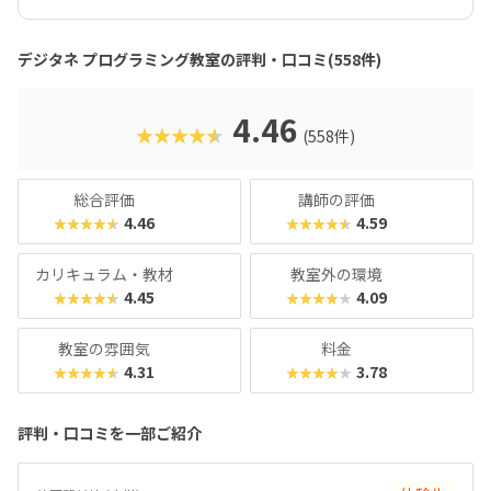
ラミング教室なんです。デジタネには、子どもたちが夢中に
なって取り組める工夫がたくさんあります。特にお子様たち
に大人気のマインクラフトやロブロックスなどを活用するこ
デジタネ プログラミング教室の評判・口コミ(558件)
とで、ゲーム感覚で楽しみながら、自然とプログラミング的
思考が身につくカリキュラムになっているんです。実践的な
学びを通して、子どもたちは未来を生き抜くための土台をし
4.46
★★★★★
(558件)
っかりと築くことができます。ここでは、デジタネプログラ
ミング教室の魅力や、どんなコースで学べるのかを、分かり
やすくご紹介していきますね。
総合評価
講師の評価
4.46
4.59
★★★★★
★★★★★
カリキュラム・教材
教室外の環境
4.45
4.09
★★★★★
★★★★★
教室の雰囲気
料金
4.31
3.78
★★★★★
★★★★★
評判・口コミを一部ご紹介