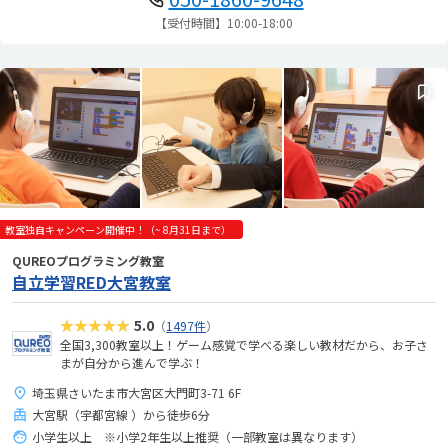
【受付時間】10:00-18:00
教室独自キャンペーン開催中！（~ 8月31日まで）
QUREOプログラミング教室
自立学習RED大宮教室
★★★★★
5.0
（
1497件
）
全国3,300教室以上！ゲーム感覚で学べる楽しい教材だから、お子さ
まが自分から進んで学ぶ！
埼玉県さいたま市大宮区大門町3-71 6F
大宮駅（宇都宮線 ）から徒歩6分
小学生以上 ※小学2年生以上推奨（一部教室は異なります）