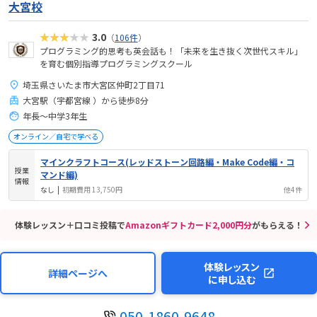
大宮校
★★★★★
3.0
（
106件
）
プログラミング的思考も英会話も！「未来を生き抜く次世代スキル」
を育む個別指導プログラミングスクール
埼玉県さいたま市大宮区仲町2丁目71
大宮駅（宇都宮線 ）から徒歩8分
年長～中学3年生
オンライン／自宅で学べる
マインクラフトコース(レッドストーン回路編・Make Code編・コ
授業
マンド編)
情報
なし
|
初期費用 13,750円
他4件
体験レッスン＋口コミ投稿で
Amazonギフトカード2,000円分
がもらえる！
体験レッスン
詳細ページへ
に申し込む
050-1860-9648