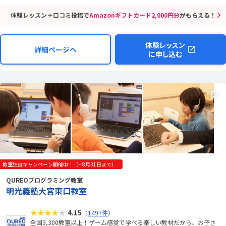
体験レッスン＋口コミ投稿で
Amazonギフトカード2,000円分
がもらえる！
体験レッスン
詳細ページへ
に申し込む
教室独自キャンペーン開催中！（~ 8月31日まで）
QUREOプログラミング教室
明光義塾大宮東口教室
★★★★★
4.15
（
1497件
）
全国3,300教室以上！ゲーム感覚で学べる楽しい教材だから、お子さ