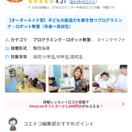
★★★★★
4.27
（
全62件の口コミ
）
※ 上記の評価は、LITALICOワンダー全体の口コミ点数・件数です
【オーダーメイド型】子どもの創造力を解き放つプログラミン
グ・ロボット教室（年長～高校生）
カテゴリ
プログラミング・ロボット教室
マインクラフト
授業形式
集団指導
対象学年
幼児/小学生/中学生/高校生
体験レッスン＋口コミ投稿で
Amazonギフトカード2,000円分
がもらえる！
コエテコ編集部おすすめポイント