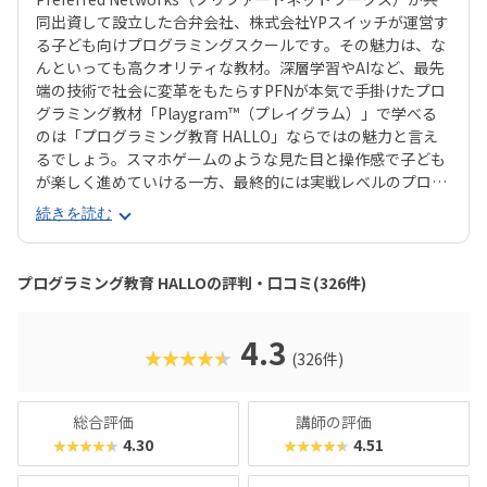
同出資して設立した合弁会社、株式会社YPスイッチが運営す
る子ども向けプログラミングスクールです。その魅力は、な
んといっても高クオリティな教材。深層学習やAIなど、最先
端の技術で社会に変革をもたらすPFNが本気で手掛けたプロ
グラミング教材「Playgram™（プレイグラム）」で学べる
のは「プログラミング教育 HALLO」ならではの魅力と言え
るでしょう。スマホゲームのような見た目と操作感で子ども
が楽しく進めていける一方、最終的には実戦レベルのプログ
ラミングスキルが身につく「Playgram」には、まるでマイ
続きを読む
ンクラフト（マイクラ）のように3D空間をデザインできるモ
ードも。子どもの創造性と技術力、そのどちらも高めていけ
るスクールをお探しのご家庭にぴったりのスクールです。ま
プログラミング教育 HALLOの評判・口コミ(326件)
た、運営元のやる気スイッチグループといえば、子どもの性
格や学習タイプを見極める「個性診断テスト（ETS）」も有
名。学習計画や講師とのマッチングに使われるそうで、「教
4.3
★★★★★
(326件)
材はいいけど、先生との相性が……」なんてトラブルも極力
防ぎます。入り口は楽しく、奥行きはどこまでも！ぜひお近
くの教室に足を運んでみてくださいね。
総合評価
講師の評価
4.30
4.51
★★★★★
★★★★★