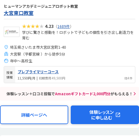
ヒューマンアカデミージュニアロボット教室
大宮東口教室
★★★★★
4.23
（
1689件
）
学びに驚きと感動を！ロボットで子どもの個性を引き出し創造力を
育む
埼玉県さいたま市大宮区宮町1-40
大宮駅（宇都宮線 ）から徒歩5分
年中～高校生
プレプライマリーコース
授業
情報
11,550円/月
|
初期費用 49,500円
他4件
体験レッスン＋口コミ投稿で
Amazonギフトカード2,000円分
がもらえる！
体験レッスン
詳細ページへ
に申し込む