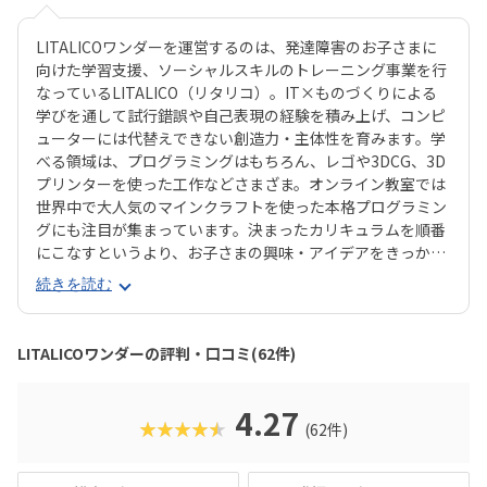
LITALICOワンダーを運営するのは、発達障害のお子さまに
向けた学習支援、ソーシャルスキルのトレーニング事業を行
なっているLITALICO（リタリコ）。IT×ものづくりによる
学びを通して試行錯誤や自己表現の経験を積み上げ、コンピ
ューターには代替えできない創造力・主体性を育みます。学
べる領域は、プログラミングはもちろん、レゴや3DCG、3D
プリンターを使った工作などさまざま。オンライン教室では
世界中で大人気のマインクラフトを使った本格プログラミン
グにも注目が集まっています。決まったカリキュラムを順番
にこなすというより、お子さまの興味・アイデアをきっかけ
に活動を選択できるオーダーメイド型の授業が特長です。サ
続きを読む
マースクールやワークショップなどのイベントも豊富で、ワ
ンダーメイクフェス（作品発表会）では子ども達が自ら作品
のプレゼンを行います。過去には小学生チームがWRO（世界
LITALICOワンダーの評判・口コミ(62件)
的なロボット制作の大会）で世界8位に入賞した実績もあ
り、自由度が高いだけでなく、きちんと実力も伴ったスクー
ルと言えます。子どもの「憧れ」や「好き」の気持ちをとこ
4.27
★★★★★
(62件)
とん伸ばしてくれるスクールを探したいご家庭におすすめで
す。