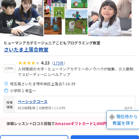
ヒューマンアカデミージュニアこどもプログラミング教室
さいたま上落合教室
★★★★★
4.23
（
175件
）
人材育成の大手・ヒューマンアカデミーのノウハウが結集、少人数制
でスピーディーにレベルアップ
埼玉県さいたま市中央区上落合7-10-39
小学校１年生〜
ベーシックコース
授業
情報
10,560円/月
|
初期費用 13,420円
他4件
現在地から
教室を探す
体験レッスン＋口コミ投稿で
Amazonギフトカード2,000円分
がもらえる！