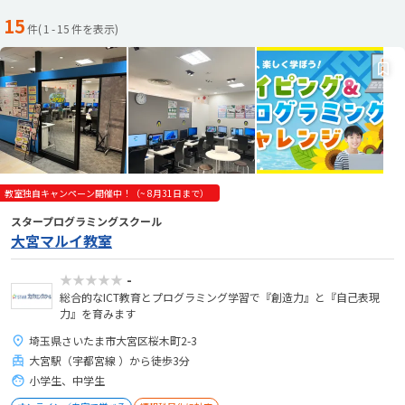
15
件(
1
-
15
件を表示)
教室独自キャンペーン開催中！（~ 8月31日まで）
スタープログラミングスクール
大宮マルイ教室
★★★★★
-
総合的なICT教育とプログラミング学習で『創造力』と『自己表現
力』を育みます
埼玉県さいたま市大宮区桜木町2-3
大宮駅（宇都宮線 ）から徒歩3分
小学生、中学生