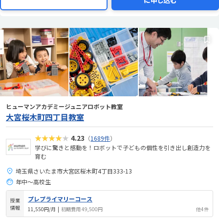
に申し込む
ヒューマンアカデミージュニアロボット教室
大宮桜木町四丁目教室
★★★★★
4.23
（
1689件
）
学びに驚きと感動を！ロボットで子どもの個性を引き出し創造力を
育む
埼玉県さいたま市大宮区桜木町4丁目333-13
年中～高校生
プレプライマリーコース
授業
情報
11,550円/月
|
初期費用 49,500円
他4件