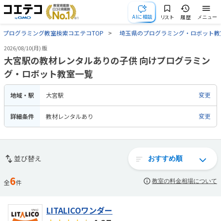
AIに相談
リスト
履歴
メニュー
プログラミング教室検索コエテコTOP
埼玉県のプログラミング・ロボット教
2026/08/10(月) 版
大宮駅の教材レンタルありの子供 向けプログラミン
グ・ロボット教室一覧
地域・駅
大宮駅
変更
詳細条件
教材レンタルあり
変更
並び替え
6
教室の料金相場について
全
件
LITALICOワンダー