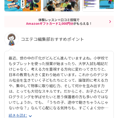
体験レッスン＋口コミ投稿で
Amazonギフトカード2,000円分
がもらえる！
コエテコ編集部おすすめポイント
最近、世の中のIT化がどんどん進んでいますよね。小学校で
もタブレットを使った授業が始まったり、大学入試も暗記だ
けじゃなく、考える力を重視する方向に変わってきたりと、
日本の教育も大きく変わり始めています。これからのデジタ
ル社会を生きていく子どもたちにとって、論理的に考える力
や、集中して物事に取り組む力、そして何かを生み出す力
は、とっても大切なスキルです。だからこそ、お子さんにプ
ログラミングを学ばせたいと思う保護者の方も多いのではな
いでしょうか。でも、「うちの子、途中で飽きちゃうんじゃ
ないかな？」なんて心配になる気持ちも、すごくよく分かり
ます。そんな方にぜひおすすめしたいのが、デジタネプログ
続きを読む