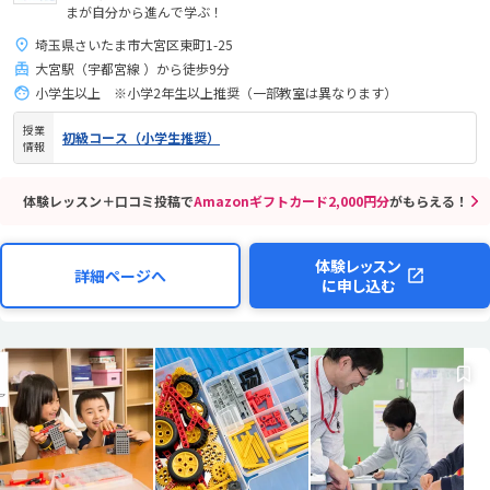
まが自分から進んで学ぶ！
埼玉県さいたま市大宮区東町1-25
大宮駅（宇都宮線 ）から徒歩9分
小学生以上 ※小学2年生以上推奨（一部教室は異なります）
授業
初級コース（小学生推奨）
情報
体験レッスン＋口コミ投稿で
Amazonギフトカード2,000円分
がもらえる！
体験レッスン
詳細ページへ
に申し込む