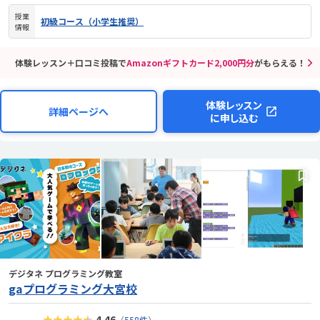
授業
初級コース（小学生推奨）
情報
体験レッスン＋口コミ投稿で
Amazonギフトカード2,000円分
がもらえる！
体験レッスン
詳細ページへ
に申し込む
デジタネ プログラミング教室
gaプログラミング大宮校
★★★★★
4.46
（
558件
）