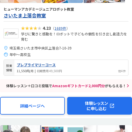
ヒューマンアカデミージュニアロボット教室
さいたま上落合教室
★★★★★
4.23
（
1689件
）
学びに驚きと感動を！ロボットで子どもの個性を引き出し創造力を
育む
埼玉県さいたま市中央区上落合7-10-39
年中～高校生
プレプライマリーコース
授業
情報
11,550円/月
|
初期費用 49,500円
他4件
体験レッスン＋口コミ投稿で
Amazonギフトカード2,000円分
がもらえる！
体験レッスン
詳細ページへ
に申し込む