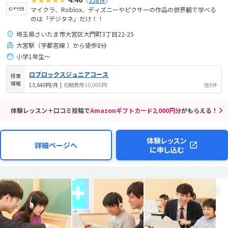
マイクラ、Roblox、ディズニーやピクサーの作品の世界観で学べる
のは「デジタネ」だけ！！
埼玉県さいたま市大宮区大門町3丁目22-25
大宮駅（宇都宮線 ）から徒歩8分
小学1年生～
ロブロックスジュニアコース
授業
情報
13,640円/月
|
初期費用 10,000円
他6件
体験レッスン＋口コミ投稿で
Amazonギフトカード2,000円分
がもらえる！
体験レッスン
詳細ページへ
に申し込む