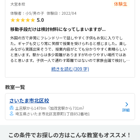
子供が気に入りました。好きなディズニーの曲が流れていて、始めて
体験生
大宮本校
教室入っても緊張はしませんでした。
体験者：小5/男の子
体験日：2022/04
★★★★★
5.0
移動手段だけは検討材料になってしまいますが...
外国の方で非常にフレンドリーで話しやすく子供もお気に入りでし
た。ギャグも交じり常に笑顔で授業を受けられると感じました。楽し
みながら実践出来そうで、授業内容がとても分かりやすく素晴らしい
と思います。駅からは多少距離がありますがわかりやすい場所ではあ
ると思います。子供一人で通わす距離ではないので家族会議で検討し
ます。感染対策もなされており非常に清潔でした。外からは気づきま
続きを読む(309 字)
せんでしたが中は思いのほか広くビックリしました。これから内容を
確認するところですが、リモートでも出来るとの事ですので価格的に
は決して高いとは思っておりません。先ずは先生の雰囲気が馴染みや
教室一覧
すく良かったです。体験とはいえ子供もすぐ馴染めて助かりました。
さいたま市北区校
（
）
土呂駅から1470m
加茂宮駅から731m
詳細
埼玉県さいたま市北区宮原町1丁目852番地1
この条件でお探しの方はこんな教室もオススメ！