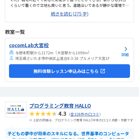
くらいで着くので立地も良いと思う。道路沿いであるが静かな環境で
子どもも落ち着いて集中して授業を受けることができた。プログラミ
続きを読む(275 字)
ングは高いイメージですが、月2回ということもあり、お手頃に通いや
すい金額であると思った。子どもが発言したことを肯定する姿勢で関
わってくれたこと。先生が優しくて穏やかであった。
教室一覧
cocomLab大宮校
（
）
与野本町駅から2172m
大宮駅から1090m
詳細
埼玉県さいたま市中央区上落合8-3-26 プルメリア大宮1F
無料体験レッスン申込みはこちら
プログラミング教育 HALLO
★★★★★
4.3
（
全326件の口コミ
）
※ 上記の評価は、プログラミング教育 HALLO全体の口コミ点数・件数です
子どもの夢中が将来のスキルになる。世界基準のコンピュータ