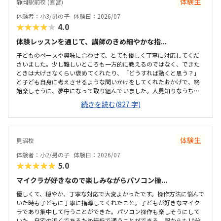
体験生
静岡駅前校 (直営)
体験者：小3/男の子
体験日：2026/07
★★★★★
4.0
体験レッスンを通じて、講師のきめ細やかな指...
子どものペースや興味に合わせて、とても優しく丁寧に対応してくだ
さいました。少し難しいところも一方的に教えるのではなく、できた
ときは大げさなくらい褒めてくれたり、「どうすれば動くと思う？」
と子ども自身に考えさせるような問いかけをしてくれたおかげで、終
始楽しそうに、夢中になって取り組んでいました。人見知りなうちの
子もすぐに緊張がほぐれ、安心して楽しく学べたと感じています。子
続きを読む(827 字)
どもが大好きなロブロックスの世界を舞台にしているため、最初から
最後まで高いモチベーションで取り組めていました。ただ遊ぶだけで
なく、ゲームを作るというプロセスを通じて、自然とプログラミング
の基礎や論理的思考力が学べるカリキュラムになっていて素晴らしい
体験生
見沼校
と感じました。自分の思い描いた動きが画面上にすぐに反映される仕
組みも、子どもの「もっと作りたい」という意欲をを引き出すのにぴ
体験者：小2/男の子
体験日：2026/07
ったりだと思いました。最寄り駅から近く、大通りを通...
★★★★★
5.0
マイクラが好きなので楽しみながらパソコン操...
優しくて、穏やか、丁寧な対応で大変よかったです。操作方法に悩んで
いた時も子どもに丁寧に指導してくれたこと。子どもが好きなマイク
ラであり集中して行うことができた。パソコン操作も楽しそうにして
いた。自宅の近くであるため徒歩で通うことができる。駅からも10分