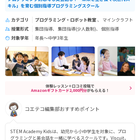
キル」を育む個別指導プログラミングスクール
カテゴリ
プログラミング・ロボット教室
マインクラフト
授業形式
集団指導
集団指導(少人数制)
個別指導
対象学年
年長～中学3年生
体験レッスン＋口コミ投稿で
Amazonギフトカード2,000円分
がもらえる！
コエテコ編集部おすすめポイント
STEM Academy Kidsは、幼児から小中学生を対象に、プロ
グラミングと英会話を一緒に学べるスクールです。Viscuit、