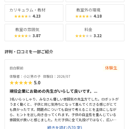
カリキュラム・教材
教室外の環境
4.23
4.18
★★★★★
★★★★★
教室の雰囲気
料金
3.87
3.22
★★★★★
★★★★★
評判・口コミを一部ご紹介
体験生
目白駅前
体験者：小2/男の子
体験日：2026/07
★★★★★
5.0
現役企業にお勤めの先生がいらして良いです。...
3名いらっしゃり、みなさん優しい雰囲気の先生方でした。ロボットが
うまく動くと、子供と同じ気持ちになって喜んでくださる感じがとて
も良かったです。問題点についても自分で考えることを主体にしなが
ら、ヒントを出し向き合ってくれます。子供の自主性を重んじている
雰囲気が良いと感じました。ただ子供に全て丸投げではなく、広い机
の上に「教科書とキットをどこに置いたらやりやすいかな？」と声を
続きを読む(570 字)