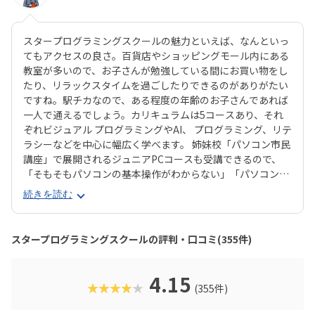
スタープログラミングスクールの魅力といえば、なんといっ
てもアクセスの良さ。百貨店やショッピングモール内にある
教室が多いので、お子さんが勉強している間にお買い物をし
たり、リラックスタイムを過ごしたりできるのがありがたい
ですね。駅チカなので、ある程度の年齢のお子さんであれば
一人で通えるでしょう。カリキュラムは5コースあり、それ
ぞれビジュアル プログラミングやAI、 プログラミング、リテ
ラシーなどを中心に幅広く学べます。 姉妹校「パソコン市民
講座」で展開されるジュニアPCコースも受講できるので、
「そもそもパソコンの基本操作がわからない」「パソコンで
何ができるかを学びたい」といったお子さんにもピッタリで
続きを読む
す。それぞれのお子さんの興味に合ったコースが見つかりや
すいのは安心ですね。スタープログラミングスクールは、過
去に総務省「若年層に対するプログラミング教育の普及推
スタープログラミングスクールの評判・口コミ(355件)
進」事業に採択され、新潟市の小中学校で授業を実施した実
績があります。教室はまじめに取り組む雰囲気で、子ども達
の顔は真剣そのもの。やる気があればどんどん高度なものが
4.15
★★★★★
(355件)
作れるので、のめり込むタイプのお子さんにおすすめの教室
です。在学生向けのイベント「SPSアワード」も有名で、東