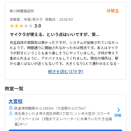
た。
体験生
新川崎鹿島田校
体験者：年長/男の子
体験日：2026/03
★★★★★
3.0
マイクラが使える、という点はいいですが、受...
先生自体の雰囲気は良かったですが、システムが反映されていなかっ
たようで、時間通りに開始されなかったのは残念です。本人はマイク
ラが好きということもあり楽しそうにやっていました。子供が考えて
進められるように、アドバイスもしてくれました。現在の場所は、駅
から遠くはないが近くもないです。大きくなり1人で通わせるとなる
と、薄暗い感じの道は少し不安です。新しい場所の方が近く人通りも
続きを読む(379 字)
あるかと思います。レンタルスペースということもあり、長いテーブ
ルと簡易的な椅子のみです。体験を受けているとき、同じスペースで、
既に受けている子達が何人かいましたが、各々やっているといった雰
教室一覧
囲気で、オンラインでもいいのでは、といったような感じでした。一
般的な習い事の中では高いと思うが、プログラミングは高いのでしょ
大宮校
うがないかと思う。あとは、マイクラを使うこともあって、高めなのか
とも思う。
（
）
鉄道博物館駅から1965m
大宮駅から575m
埼玉県さいたま市大宮区仲町2丁目71 ソシオ大宮3F コワーキ
詳細
ングスペース24 （3階までエレベーターにお乗りいただき会議
室24へ）