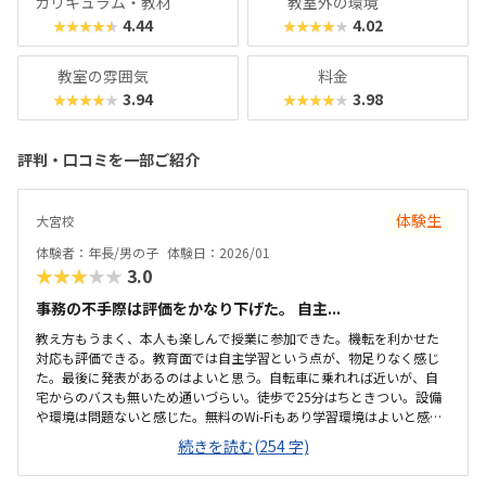
カリキュラム・教材
教室外の環境
4.44
4.02
★★★★★
★★★★★
教室の雰囲気
料金
3.94
3.98
★★★★★
★★★★★
評判・口コミを一部ご紹介
体験生
大宮校
体験者：年長/男の子
体験日：2026/01
★★★★★
3.0
事務の不手際は評価をかなり下げた。 自主...
教え方もうまく、本人も楽しんで授業に参加できた。機転を利かせた
対応も評価できる。教育面では自主学習という点が、物足りなく感じ
た。最後に発表があるのはよいと思う。自転車に乗れれば近いが、自
宅からのバスも無いため通いづらい。徒歩で25分はちときつい。設備
や環境は問題ないと感じた。無料のWi-Fiもあり学習環境はよいと感じ
る。静かな環境であった料金は他と比較しても高くなく、教室を変え
続きを読む(254 字)
れたり、ウェブで学習できたりと便利であると思う子どもたちがやっ
ている環境はみれたので楽しそうだった。発表も実際に見れてよかっ