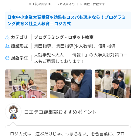
※ 上記の評価は、ロジカ式全体の口コミ点数・件数です
日本中小企業大賞受賞✨効果もコスパも選ぶなら！プログラミ
ング教育×社会人教育＝ロジカ式
カテゴリ
プログラミング・ロボット教室
授業形式
集団指導
集団指導(少人数制)
個別指導
未就学児～大人 「情報Ⅰ」の大学入試対策コー
対象学年
スもご用意しております！
コエテコ編集部おすすめポイント
ロジカ式は「遊ぶだけじゃ、つまらない」を合言葉に、プロ