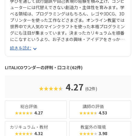
学びを通して試行錯誤や自己表現の経験を積み上げ、コンピ
ューターには代替えできない創造力・主体性を育みます。学
べる領域は、プログラミングはもちろん、レゴや3DCG、3D
プリンターを使った工作などさまざま。オンライン教室では
世界中で大人気のマインクラフトを使った本格プログラミン
グにも注目が集まっています。決まったカリキュラムを順番
にこなすというより、お子さまの興味・アイデアをきっかけ
に活動を選択できるオーダーメイド型の授業が特長です。サ
続きを読む
マースクールやワークショップなどのイベントも豊富で、ワ
ンダーメイクフェス（作品発表会）では子ども達が自ら作品
のプレゼンを行います。過去には小学生チームがWRO（世界
LITALICOワンダーの評判・口コミ(62件)
的なロボット制作の大会）で世界8位に入賞した実績もあ
り、自由度が高いだけでなく、きちんと実力も伴ったスクー
ルと言えます。子どもの「憧れ」や「好き」の気持ちをとこ
4.27
★★★★★
(62件)
とん伸ばしてくれるスクールを探したいご家庭におすすめで
す。
総合評価
講師の評価
4.27
4.53
★★★★★
★★★★★
カリキュラム・教材
教室外の環境
4.32
3.98
★★★★★
★★★★★