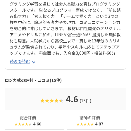
グラミング学習を通じて社会人基礎力を育むプログラミング
スクールです。 単なるプログラマー育成ではなく、「前に踏
み出す力」「考え抜く力」「チームで働く力」という3つの
柱を中心に、論理的思考力や表現力、コミュニケーション力
を総合的に伸ばしていきます。 教材は自社開発のオリジナル
アニメやドリルに加え、LINEや富士通FMVと提携した無料教
材も用意。未就学児から高校生まで一貫した13年分のカリキ
ュラムが整備されており、学年やスキルに応じてステップア
ップできます。 料金面でも、入会金3,000円・授業料60分あ
たり1,800円とリーズナブル。年間で比較しても他スクール
続きを読む
より大幅に低コストで学べるのが大きな魅力です。 さらに
「全国選抜小学生プログラミング大会」や独自の認定制度な
ど、チャレンジの場も多数。 プログラミングだけでなく、人
ロジカ式の評判・口コミ(15件)
前での発表や課題解決に取り組む経験が、将来の進学や社会
で役立つ力につながります。
4.6
★★★★★
(15件)
総合評価
講師の評価
4.60
4.87
★★★★★
★★★★★