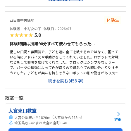
かけてくださり、そこから自分で考えていました。ロボット作りもヒ
ントをいただきながら、自分で教科書を読んで作り上げていました。
駅近くですが、静かな環境です。急な坂道があるので、暑い夏など、重
いキットを背負っていく小さな子供には少し大変かも。清潔で、安心
体験生
四日市中央緑地
できました。入室したら必ず手を洗うルールも良いです。教室にある
教科書などもきちんと整理整頓されています。キット代が兄弟割引で
体験者：小3/女の子
体験日：2026/07
半額になりました。入会金も無料に。欲を言えば、...
★★★★★
5.0
体験時間は授業90分すべて使わせてもらった...
優しい口調と雰囲気で、子ども達に全てを教えるのではなく、困って
いる時にアドバイスや手助けをしてくれていました。ロボットで対戦
などをして興味を広げてくれました。ブロックはシンプルなカラー
で、パーツの種類によって色が違うので組み立ての時に分かりやすそ
うでした。子どもが興味を持ちそうなロボットの形や動きがあり良か
ったです。駐車場は停めやすく、分かりやすい場所にあるので助かり
続きを読む(458 字)
ます。近くに別の施設もあるので、習ってない兄弟が過ごしやすいと
思いました。教室はシンプルで余計なものが置いてないので集中でき
そうです。清潔な空間でした。授業を1日に2コマとれたり、翌月に回
教室一覧
したりできるのは助かります。料金は今の物価で考えれば高いとは思
いませんが、子どもの成長具合で判断すると思います。子どもが自発
大宮東口教室
的にどんどん作り進めていったのには正直驚きました。最初からたく
さんあれこれ説明されずブロックを触らせてもらったの...
（
）
大宮公園駅から1820m
大宮駅から293m
詳細
埼玉県さいたま市大宮区宮町1-40