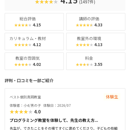
4.15
★★★★★
(1497件)
い」と思わず勉強に取り組めるでしょう。学習結果は通信簿
のような形で確認できるので、保護者も安心ですね。
総合評価
講師の評価
4.15
4.33
★★★★★
★★★★★
カリキュラム・教材
教室外の環境
4.12
4.13
★★★★★
★★★★★
教室の雰囲気
料金
4.02
3.55
★★★★★
★★★★★
評判・口コミを一部ご紹介
体験生
ベスト個別真岡教室
体験者：小4/男の子
体験日：2026/07
★★★★★
4.0
プログラミング教室を体験して、先生の教え方...
先生が、できたことをその場ですぐに褒めてくださり、子どもの些細