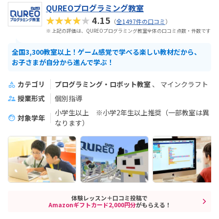
QUREOプログラミング教室
★★★★★
4.15
（
全1497件の口コミ
）
※ 上記の評価は、QUREOプログラミング教室全体の口コミ点数・件数です
全国3,300教室以上！ゲーム感覚で学べる楽しい教材だから、
お子さまが自分から進んで学ぶ！
カテゴリ
プログラミング・ロボット教室
マインクラフト
授業形式
個別指導
小学生以上 ※小学2年生以上推奨（一部教室は異
対象学年
なります）
体験レッスン＋口コミ投稿で
Amazonギフトカード2,000円分
がもらえる！