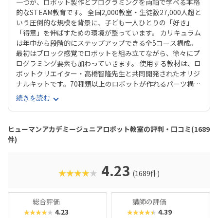
一つが、ロボット製作とプログラミングを両軸で学べる本格
的なSTEAM教育です。 全国2,000教室・生徒数27,000人超と
いう圧倒的な規模を背景に、子ども一人ひとりの「好き」
「得意」を伸ばすための環境が整っています。 カリキュラム
は年中から段階的にステップアップできる全5コース構成。
最初はブロック感覚でロボットを組み立てながら、徐々にプ
ログラミング要素も加わっていきます。 使用する教材は、ロ
ボットクリエイター・高橋智隆先生と共同開発されたオリジ
ナルキットです。70種類以上のロボットが作れるパーツ構成
で、飽きずに続けやすい点も特徴です。 月2回の90分授業で
続きを読む
は、ロボットを完成させる「基本製作」と、オリジナル改造
に挑戦する「応用実践」を繰り返す設計。子どもたちは毎
回、新しい達成感と成長を実感できる仕組みになっていま
ヒューマンアカデミージュニアロボット教室の評判・口コミ(1689
す。 自ら考え、試行錯誤しながらロボットを動かす経験は、
件)
創造力や論理的思考力を育むだけでなく、学ぶ楽しさそのも
のを教えてくれるはずです。
4.23
★★★★★
(1689件)
総合評価
講師の評価
4.23
4.39
★★★★★
★★★★★