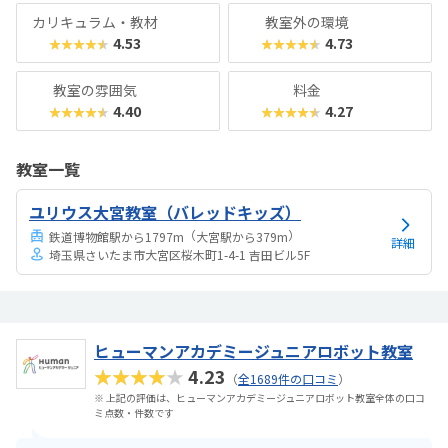
カリキュラム・教材
教室外の環境
4.53
4.73
★★★★★
★★★★★
教室の雰囲気
料金
4.40
4.27
★★★★★
★★★★★
教室一覧
ユリウス大宮教室（バレッドキッズ）
（
）
鉄道博物館駅から1797m
大宮駅から379m
詳細
埼玉県さいたま市大宮区桜木町1-4-1 吉田ビル5F
ヒューマンアカデミージュニアロボット教室
★★★★★
4.23
（
全1689件の口コミ
）
※ 上記の評価は、ヒューマンアカデミージュニアロボット教室全体の口コ
ミ点数・件数です