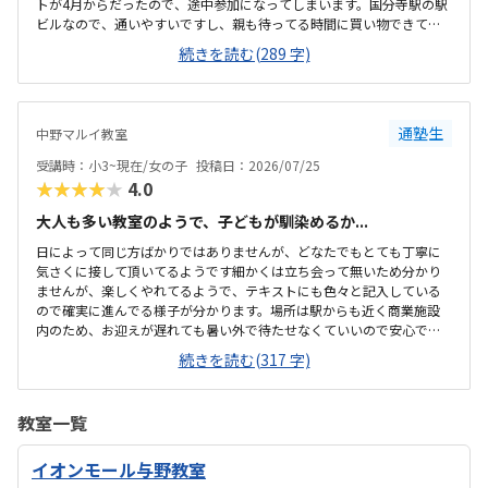
トが4月からだったので、途中参加になってしまいます。国分寺駅の駅
ビルなので、通いやすいですし、親も待ってる時間に買い物できて良
さそうです。少し狭いですが、清潔感があって綺麗な教室でした。み
続きを読む(289 字)
なさん集中してもくもくと学んでいました。他のプログラミング教室
も体験に行きましたが、他よりもお安かったので通いやすそうです。
先生が優しそうで、安心して子供を預けられそうでした。少人数なの
も良いと思いました。
通塾生
中野マルイ教室
受講時：小3~現在/女の子
投稿日：2026/07/25
★★★★★
4.0
大人も多い教室のようで、子どもが馴染めるか...
日によって同じ方ばかりではありませんが、どなたでもとても丁寧に
気さくに接して頂いてるようです細かくは立ち会って無いため分かり
ませんが、楽しくやれてるようで、テキストにも色々と記入している
ので確実に進んでる様子が分かります。場所は駅からも近く商業施設
内のため、お迎えが遅れても暑い外で待たせなくていいので安心で
す。大人の方も多く通われてる教室ですが、教室内は清潔感があり、
続きを読む(317 字)
雰囲気もよい教室で安心して通わされます。他の教室の金額をあまり
把握してませんが、個人的には小学生の習い事として通わせるのには
ちょうどいい金額だと思います初めは不安がってましたが、すぐに慣
教室一覧
れたよです。親切に接して下さっているのが伝わります特にありませ
ん特にありません
イオンモール与野教室