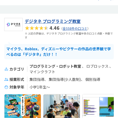
デジタネ プログラミング教室
★★★★★
4.46
（
全558件の口コミ
）
※ 上記の評価は、デジタネ プログラミング教室全体の口コミ点数・件数で
す
マイクラ、Roblox、ディズニーやピクサーの作品の世界観で学
べるのは「デジタネ」だけ！！
プログラミング・ロボット教室
ロブロックス
カテゴリ
マインクラフト
授業形式
集団指導
集団指導(少人数制)
個別指導
対象学年
小学1年生～