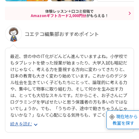
体験レッスン＋口コミ投稿で
Amazonギフトカード2,000円分
がもらえる！
コエテコ編集部おすすめポイント
最近、世の中のIT化がどんどん進んでいますよね。小学校で
もタブレットを使った授業が始まったり、大学入試も暗記だ
けじゃなく、考える力を重視する方向に変わってきたりと、
日本の教育も大きく変わり始めています。これからのデジタ
ル社会を生きていく子どもたちにとって、論理的に考える力
や、集中して物事に取り組む力、そして何かを生み出す力
は、とっても大切なスキルです。だからこそ、お子さんにプ
ログラミングを学ばせたいと思う保護者の方も多いのではな
いでしょうか。でも、「うちの子、途中で飽きちゃうんじゃ
ないかな？」なんて心配になる気持ちも、すごくよく分かり
現在地から
ます。そんな方にぜひおすすめしたいのが、デジタネプログ
教室を探す
続きを読む
ラミング教室なんです。デジタネには、子どもたちが夢中に
なって取り組める工夫がたくさんあります。特にお子様たち