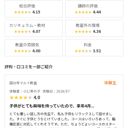
京大学の伊藤謝恩ホールで行われるというから驚き。プログ
総合評価
講師の評価
ラミングスキルはもちろん、企画書を書いたり、プレゼンを
4.15
4.44
★★★★★
★★★★★
したりといったスキルもつけることができます。母体は大人
向けのパソコンスクールなので、「ついでに自分もスキルア
カリキュラム・教材
教室外の環境
ップしてみようかな？」なんてこともできちゃいますよ！
4.07
4.36
★★★★★
★★★★★
教室の雰囲気
料金
4.00
3.52
★★★★★
★★★★★
評判・口コミを一部ご紹介
体験生
国分寺マルイ教室
体験者：小1/男の子
体験日：2026/07
★★★★★
4.0
子供がとても興味を持っていたので、来年4月...
とても優しい話し方の先生で、私も子供もリラックスして話せまし
た。すぐに子供とうちとけていました。コースはいろいろあって、臨
機応変に対応してくれそうです。ただ、ちょうどよいコースのスター