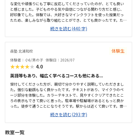
な変化や頑張りにも丁寧に反応してくださっていたのが、とても良い
と感じました。子どものやる気や自信につながる関わり方だと感じ、
好印象でした。体験では、大好きなマインクラフトを使った授業だっ
たため、楽しみながら取り組むことができ、とても良かったです。た
だ、今後もずっとマインクラフトを使った内容ではないと伺ったの
続きを読む(440 字)
で、その後も興味を持って取り組めるかどうかは少し気になる点でし
た。教室は自宅から15分ほどの距離にあり、通いやすいと感じまし
た。また、駐車場もあるため、送り迎えもしやすく、安心して通わせ
られる環境だと思いました。教室は一人ひとりの席が完全に仕切られ
体験生
森塾 北浦和校
ているわけではありませんが、壁などで視線が分散しにくい工夫がさ
れており、集中しやすい雰囲気だと感じました。月4回（1回50分）で
体験者：小6/男の子
体験日：2026/07
約12,000円という料金は、我が家にとってはや...
★★★★★
4.0
英語等もあり、幅広く学べるコースも他にある...
受付してくださった方が、親切で分かりやすく説明していただきまし
た。強引な勧誘もなく良かったです。テキストがあり、マイクラのペ
ージ部分を体験した。カラーテキストで、見やすくクリアできたとこ
ろの表示もできて良いと思った。駐車場や駐輪場があるともっと良か
った。徒歩で通うことになりそうです。駅からは近くて良いです。雰囲
気も良く、清潔感もあった。部屋が区切られていて、個人スペースも
続きを読む(293 字)
確保されていて良かった。基本料金以外に、追加料金があまり無さそ
うで良かった。できれば、毎月1万以内で通いたいです。子供に熱心に
話しかけてくださったり、褒めてくださって、子供が頑張ろうという
教室一覧
気持ちになれて良かった。