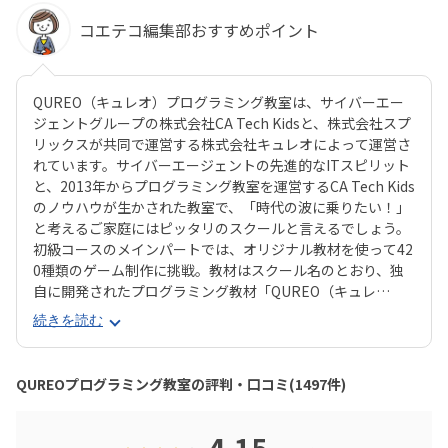
コエテコ編集部おすすめポイント
QUREO（キュレオ）プログラミング教室は、サイバーエー
ジェントグループの株式会社CA Tech Kidsと、株式会社スプ
リックスが共同で運営する株式会社キュレオによって運営さ
れています。サイバーエージェントの先進的なITスピリット
と、2013年からプログラミング教室を運営するCA Tech Kids
のノウハウが生かされた教室で、「時代の波に乗りたい！」
と考えるご家庭にはピッタリのスクールと言えるでしょう。
初級コースのメインパートでは、オリジナル教材を使って42
0種類のゲーム制作に挑戦。教材はスクール名のとおり、独
自に開発されたプログラミング教材「QUREO（キュレ
オ）」です。スマホゲームのような感覚でサクサク進められ
続きを読む
るのに、本格的な内容が学べるのが魅力。子どもにとっても
「やらされている感」がないので、楽しくゲームをクリアし
ていくようなペースでどんどん学習を進めていけます。教材
QUREOプログラミング教室の評判・口コミ(1497件)
のデザイン性も高く、実際にスマホゲーム開発で使用されて
いたキャラクター素材などを多数収録。リッチなグラフィッ
クに慣れている今の子どもでも、「安っぽい」「子どもっぽ