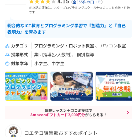
★★★★★
4.15
（
全355件の口コミ
）
※ 上記の評価は、スタープログラミングスクール全体の口コミ点数・件数
です
総合的なICT教育とプログラミング学習で『創造力』と『自己
表現力』を育みます
カテゴリ
プログラミング・ロボット教室
パソコン教室
授業形式
集団指導(少人数制)
個別指導
対象学年
小学生、中学生
体験レッスン＋口コミ投稿で
Amazonギフトカード2,000円分
がもらえる！
コエテコ編集部おすすめポイント