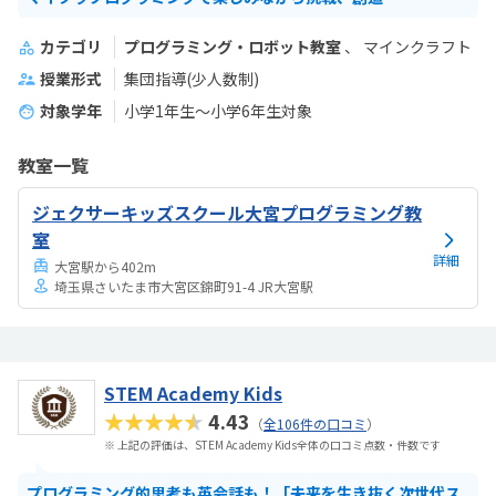
カテゴリ
プログラミング・ロボット教室
マインクラフト
授業形式
集団指導(少人数制)
対象学年
小学1年生～小学6年生対象
教室一覧
ジェクサーキッズスクール大宮プログラミング教
室
詳細
大宮駅から402m
埼玉県さいたま市大宮区錦町91-4 JR大宮駅
STEM Academy Kids
★★★★★
4.43
（
全106件の口コミ
）
※ 上記の評価は、STEM Academy Kids全体の口コミ点数・件数です
プログラミング的思考も英会話も！「未来を生き抜く次世代ス