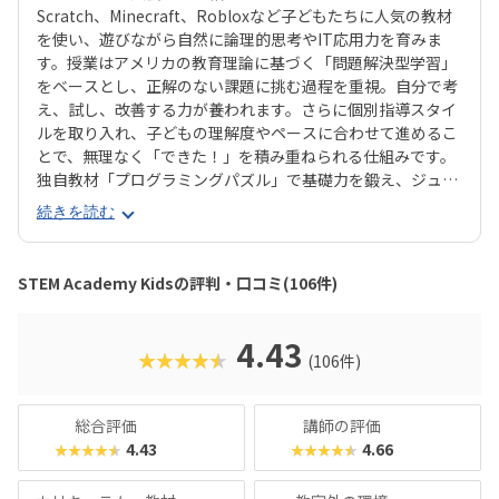
Scratch、Minecraft、Robloxなど子どもたちに人気の教材
を使い、遊びながら自然に論理的思考やIT応用力を育みま
す。授業はアメリカの教育理論に基づく「問題解決型学習」
をベースとし、正解のない課題に挑む過程を重視。自分で考
え、試し、改善する力が養われます。さらに個別指導スタイ
ルを取り入れ、子どもの理解度やペースに合わせて進めるこ
とで、無理なく「できた！」を積み重ねられる仕組みです。
独自教材「プログラミングパズル」で基礎力を鍛え、ジュニ
ア・プログラミング検定の取得もサポート。校舎は東京・神
続きを読む
奈川・埼玉・千葉に展開し、オンライン授業にも対応してい
ます。柔軟なコース選択や振替制度も整っており、継続しや
すい環境で将来につながる次世代スキルを学べます。
STEM Academy Kidsの評判・口コミ(106件)
4.43
★★★★★
(106件)
総合評価
講師の評価
4.43
4.66
★★★★★
★★★★★