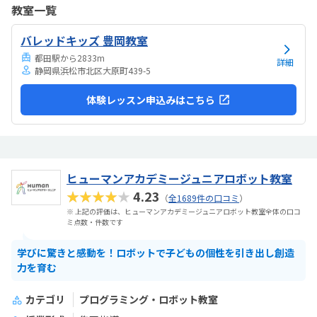
設定は内容に対して妥当で、負担も特に感じませんでした。カリキュ
教室一覧
ラムやサポート面を考えると納得できる価格で、安心して続けられる
と感じました。教室は明るく安心でき、子どもが楽しそうに取り組む
バレッドキッズ 豊岡教室
姿が親として嬉しかったです。特にロボットが動いた瞬間の笑顔が印
象的で、意欲的に学べる環境だと感じました。教室自体...
都田駅から2833m
詳細
静岡県浜松市北区大原町439-5
体験レッスン申込みはこちら
ヒューマンアカデミージュニアロボット教室
★★★★★
4.23
（
全1689件の口コミ
）
※ 上記の評価は、ヒューマンアカデミージュニアロボット教室全体の口コ
ミ点数・件数です
学びに驚きと感動を！ロボットで子どもの個性を引き出し創造
力を育む
カテゴリ
プログラミング・ロボット教室