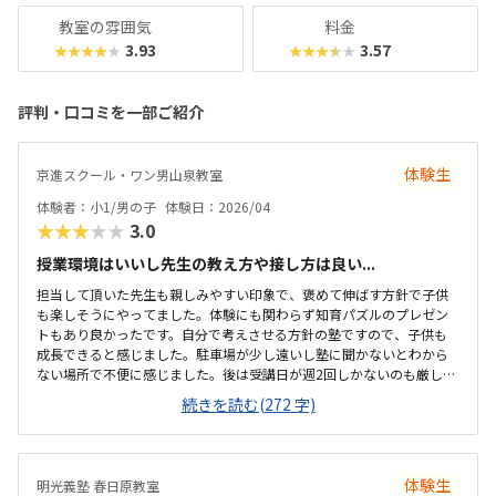
教室の雰囲気
料金
3.93
3.57
★★★★★
★★★★★
評判・口コミを一部ご紹介
体験生
京進スクール・ワン男山泉教室
体験者：小1/男の子
体験日：2026/04
★★★★★
3.0
授業環境はいいし先生の教え方や接し方は良い...
担当して頂いた先生も親しみやすい印象で、褒めて伸ばす方針で子供
も楽しそうにやってました。体験にも関わらず知育パズルのプレゼン
トもあり良かったです。自分で考えさせる方針の塾ですので、子供も
成長できると感じました。駐車場が少し遠いし塾に聞かないとわから
ない場所で不便に感じました。後は受講日が週2回しかないのも厳しい
仕切りがあって集中しやすい環境かなと思いました。夜は学習塾なの
続きを読む(272 字)
で先生の教え方もうまいと思いました。仕方ないとは思いますが、教
材費が高いなと思いました。授業料込みで12分割できたらいいなと思
いました。体験のパズルが楽しくやってました。
体験生
明光義塾 春日原教室