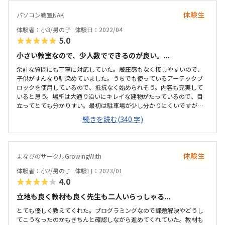
体験生
パソコン教室NAK
体験者：小3/男の子
体験日：2022/04
★★★★★
5.0
小さい教室なので、少人数でできるのが良い。...
余計な質問にも丁寧に対応していた。威圧感もなく接しやすいので、
子供がすんなり馴染めていました。うちでも使っているアーテックブ
ロックを使用しているので、抵抗なく始められそう。内容も充実して
いると思う。場所は大通り沿いにキレイな建物がたっているので、目
立ってとても分かりすい。最初は駐車場が少し分かりにくいですが、
換気等、気を使っておこなっていた。教室内も清潔感があり、リラッ
続きを読む(340 字)
クスできる雰囲気。授業は月2回です。もう少し安いとありがたいです
が、他のプログラミングスクールより安価だと思います。自分が作っ
たものが動くので、楽しかったようです。内容は子供が興味を持つよ
うな工夫をしてあると思いました。希望があればプラス1000円でタイ
体験生
まなびのサークルGrowingWith
ピングを学べます。色々と行き届いた教室だと思いました。
体験者：小2/男の子
体験日：2023/01
★★★★★
4.0
立地も良く教材も良く先生も二人いらっしゃる...
とても優しく教えてくれた。プログラミングなので課題解決やどうし
てこうなったのかもきちんと確認しながら進めてくれていた。教材も