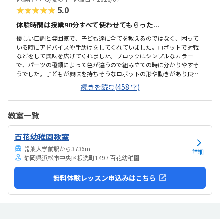
半額になりました。入会金も無料に。欲を言えば、...
★★★★★
5.0
体験時間は授業90分すべて使わせてもらった...
優しい口調と雰囲気で、子ども達に全てを教えるのではなく、困って
いる時にアドバイスや手助けをしてくれていました。ロボットで対戦
などをして興味を広げてくれました。ブロックはシンプルなカラー
で、パーツの種類によって色が違うので組み立ての時に分かりやすそ
うでした。子どもが興味を持ちそうなロボットの形や動きがあり良か
ったです。駐車場は停めやすく、分かりやすい場所にあるので助かり
続きを読む(458 字)
ます。近くに別の施設もあるので、習ってない兄弟が過ごしやすいと
思いました。教室はシンプルで余計なものが置いてないので集中でき
そうです。清潔な空間でした。授業を1日に2コマとれたり、翌月に回
教室一覧
したりできるのは助かります。料金は今の物価で考えれば高いとは思
いませんが、子どもの成長具合で判断すると思います。子どもが自発
百花幼稚園教室
的にどんどん作り進めていったのには正直驚きました。最初からたく
さんあれこれ説明されずブロックを触らせてもらったの...
常葉大学前駅から3736m
詳細
静岡県浜松市中央区根洗町1497 百花幼稚園
無料体験レッスン申込みはこちら