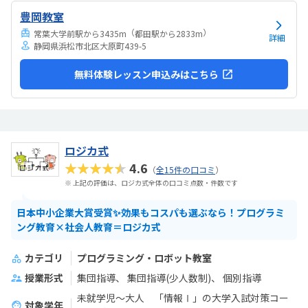
だきました。その後の資格の取得にも積極的に動いてくださり子ども
豊岡教室
の自信につながっています。教室の開所時から通っていますが、特に
説明なく講師の先生が何度か替わりました。今は落...
（
）
常葉大学前駅から3435m
都田駅から2833m
詳細
静岡県浜松市北区大原町439-5
無料体験レッスン申込みはこちら
ロジカ式
★★★★★
4.6
（
全15件の口コミ
）
※ 上記の評価は、ロジカ式全体の口コミ点数・件数です
日本中小企業大賞受賞✨効果もコスパも選ぶなら！プログラミ
ング教育×社会人教育＝ロジカ式
カテゴリ
プログラミング・ロボット教室
授業形式
集団指導
集団指導(少人数制)
個別指導
未就学児～大人 「情報Ⅰ」の大学入試対策コー
対象学年