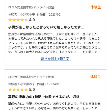
体験生
ロジカ式池田本校/オンライン教室
体験者：小3/男の子
体験日：2023/02
★★★★★
4.0
子供が楽しかったと言っていて嬉しかったです...
塾長さんは信頼出来る感じの方で、丁寧に話も聞いて下さいました。
お任せしてみたいなと思える印象でした。１つだけ‥研修中の先生が
いらっしゃった様で、他のお子さんの発表を誉めた後に「これもテク
ニックです。」と子供に聞こえそうな声で仰ってたのが気になりまし
た。うちの子は大人の本心などを気にする子なので、、もし聞こえる
とがっかりしてしまうかなと思いました。プレゼンなどは苦手かなと
続きを読む(457 字)
思いましたが、その子のペースに合わせてくださるそうです。前に出
るのが苦手なので、ここに通う事で少しずつ自信を持てるようになる
かなと思えました。教材も子供は楽しんでいたようです。自宅から近
く通いやすいです。駅前なので、送った後も買い物など色々用事を済
体験生
ロジカ式池田本校/オンライン教室
ませられそうで良いです。とても明るく清潔で気持ちの良い空間でし
た。子供もきれいだったと言っていました。他とも比較して、ちょう
体験者：小3/男の子
体験日：2024/08
ど良いかなと思いました。振り替えが出来るのもすごく...
★★★★★
5.0
実際の授業内の1時間で体験できるのが、通常...
講師の方は、物腰もやわらかく、ほめてくれるので、子ども自身も楽
しそうにできていた。みなさん、講師の方も複数いらっしゃったの