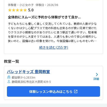
体験者：小2/女の子
体験日：2026/06
★★★★★
5.0
全体的にスムーズに予約から体験ができて良か...
子どもたちにも優しく楽しく交流してくれている、教師の人数が少な
くないかは少し心配プラスで他の科目も出来るのが良い兄弟で受けた
りクラスが小規模なのがありがたいと思う駅近で通いやすい、駐車場
を探すのが少し大変そうではある、人通りも多いので安心の場所少し
狭いのと、設備は古い印象を受けた。今後設備は新しいものをいれて
ほしいと思う。兄弟割引きが無いのが残念。兄弟も一緒に通わせると
続きを読む(255 字)
親ともしても楽なので、兄弟プランを入れてほしい他の先生の紹介も
あれば良い担当の先生もありがたいが、英語の先生や他の先生も紹介
があってほしい
教室一覧
バレッドキッズ 豊岡教室
都田駅から2833m
詳細
静岡県浜松市北区大原町439-5
体験レッスン申込みはこちら