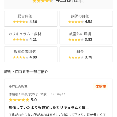
★★★★★
(149件)
表するプレゼン大会も行われています。「楽しいだけじゃな
い」「実力もつく」を両立させたいご家庭にぴったりの教室
です。
総合評価
講師の評価
4.36
4.58
★★★★★
★★★★★
カリキュラム・教材
教室外の環境
4.21
3.83
★★★★★
★★★★★
教室の雰囲気
料金
4.09
3.78
★★★★★
★★★★★
評判・口コミを一部ご紹介
体験生
神戸住吉教室
体験者：年長/女の子
体験日：2026/07
★★★★★
5.0
想像していたよりも充実したカリキュラムと体...
子供がわからない所があれば直ぐにご対応して下さり、終始優しく子