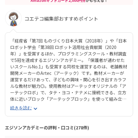
Amazonギフトカード2,000円分
がもらえる！
コエテコ編集部おすすめポイント
「経産省「第7回 ものづくり日本大賞（2018年）」や「日本
ロボット学会「第38回 ロボット活用社会貢献賞（2020
年）」を受賞するほか、プログラミングスクール・教材調査
で5冠を達成するエジソンアカデミー。「保護者が通わせた
いスクールNo.1」も受賞する同校を運営するのは、老舗教材
開発メーカーのArtec（アーテック）です。教材メーカーが
運営するだけあって、子どもの興味・関心を引き出すカラフ
ルな教材が魅力◎。使用教材はアーテックオリジナルの「ア
ーテックロボ」で、タテ・ヨコ・ナナメに接続できる、立方
体に近いブロック「アーテックブロック」を使って組み立て
ます。一般的なブロック教材に比べて自由度が高いので、立
続きを読む
体が苦手なお子さんでも思うとおりのロボットが組み立てら
れるでしょう。レゴ®︎ブロックよりも色合いがやさしめなの
で、女の子もとっつきやすいはずです。エジソンアカデミー
エジソンアカデミーの評判・口コミ(278件)
のカリキュラムの目玉は、毎月新しいロボットが作れるこ
と。信号機やライントレースから始め、2足歩行ロボットな