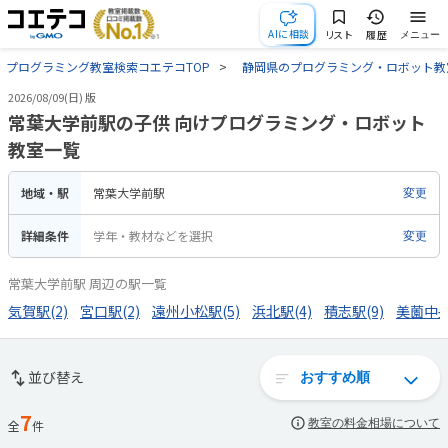
AIに相談
リスト
履歴
メニュー
プログラミング教室検索コエテコTOP
静岡県のプログラミング・ロボット教
2026/08/09(日) 版
常葉大学前駅の子供 向けプログラミング・ロボット
教室一覧
地域・駅
常葉大学前駅
変更
詳細条件
学年・教材などを選択
変更
常葉大学前駅 周辺の駅一覧
気賀駅(2)
宮口駅(2)
遠州小松駅(5)
浜北駅(4)
積志駅(9)
美薗中央
並び替え
7
教室の料金相場について
全
件