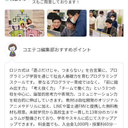
スもご用意しております！
コエテコ編集部おすすめポイント
ロジカ式は「遊ぶだけじゃ、つまらない」を合言葉に、プロ
グラミング学習を通じて社会人基礎力を育むプログラミング
スクールです。 単なるプログラマー育成ではなく、「前に踏
み出す力」「考え抜く力」「チームで働く力」という3つの
柱を中心に、論理的思考力や表現力、コミュニケーション力
を総合的に伸ばしていきます。 教材は自社開発のオリジナル
アニメやドリルに加え、LINEや富士通FMVと提携した無料教
材も用意。未就学児から高校生まで一貫した13年分のカリキ
ュラムが整備されており、学年やスキルに応じてステップア
ップできます。 料金面でも、入会金3,000円・授業料60分あ