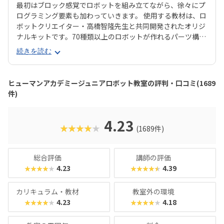
最初はブロック感覚でロボットを組み立てながら、徐々にプ
ログラミング要素も加わっていきます。 使用する教材は、ロ
ボットクリエイター・高橋智隆先生と共同開発されたオリジ
ナルキットです。70種類以上のロボットが作れるパーツ構成
で、飽きずに続けやすい点も特徴です。 月2回の90分授業で
続きを読む
は、ロボットを完成させる「基本製作」と、オリジナル改造
に挑戦する「応用実践」を繰り返す設計。子どもたちは毎
回、新しい達成感と成長を実感できる仕組みになっていま
ヒューマンアカデミージュニアロボット教室の評判・口コミ(1689
す。 自ら考え、試行錯誤しながらロボットを動かす経験は、
件)
創造力や論理的思考力を育むだけでなく、学ぶ楽しさそのも
のを教えてくれるはずです。
4.23
★★★★★
(1689件)
総合評価
講師の評価
4.23
4.39
★★★★★
★★★★★
カリキュラム・教材
教室外の環境
4.23
4.18
★★★★★
★★★★★