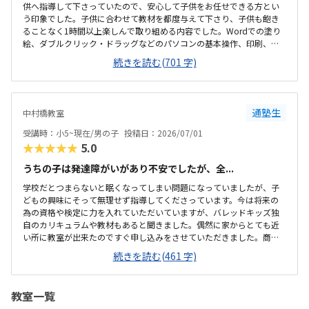
供へ指導して下さっていたので、安心して子供をお任せできる方とい
う印象でした。子供に合わせて教材を都度与えて下さり、子供も飽き
ることなく1時間以上楽しんで取り組める内容でした。Wordでの塗り
絵、ダブルクリック・ドラッグなどのパソコンの基本操作、印刷、フ
ォルダ名変更、タイピング練習など、子供に合ったレベル感で教材に
続きを読む(701 字)
取り組ませて頂き、可愛い絵柄の教材だったので子供にも取り組みや
すそうで好印象な内容でした。最寄り駅から徒歩5分ほどの所にあり、
駐車場や駐輪場が無いのでアクセス面が改善されると尚嬉しいです。
大通りと比較すると車や人が少ない道沿いになるので、遅い時間だと
通塾生
中村橋教室
少し小さい子は不安になりそうだと感じました。室内は清潔感があ
り、明るいながらも落ち着いてパソコンに集中できる環境が整ってい
受講時：小5~現在/男の子
投稿日：2026/07/01
ました。机や椅子も綺麗で不要なものも無く、親と...
★★★★★
5.0
うちの子は発達障がいがあり不安でしたが、全...
学校だとつまらないと眠くなってしまい問題になっていましたが、子
どもの興味にそって無理せず指導してくださっています。今は将来の
為の資格や検定に力を入れていただいていますが、バレッドキッズ独
自のカリキュラムや教材もあると聞きました。偶然に家からとても近
い所に教室が出来たのですぐ申し込みをさせていただきました。商店
街の中なので人通りが多く安全です。コロナ禍で始まった教室です。ま
続きを読む(461 字)
ず入ると手洗いから始まると聞いています。室内も明るく清潔感があ
ります。他に教室の事は分かりませんが、資格や検定の料金のことも
詳しく連絡くださりサポートしてくださるので満足しています。受験
教室一覧
の調査書のためMOSの資格が必要と伝えたところすぐに対応していた