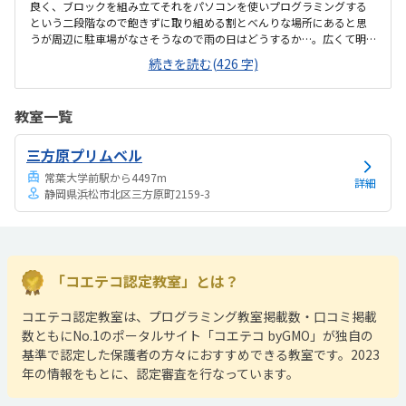
良く、ブロックを組み立てそれをパソコンを使いプログラミングする
という二段階なので飽きずに取り組める割とべんりな場所にあると思
うが周辺に駐車場がなさそうなので雨の日はどうするか…。広くて明
るい。レンタルルームとして使われているようなので広すぎるくら
続きを読む(426 字)
い、リラックスして授業を受けられた。時間と料金の提示が曖昧な所
があった。休んだ場合は振替等はなく次回はその2コマは飛ばして次の
課題になるとの話だったので良いのか悪いのか…。月一回でニコマや
教室一覧
るとの話だったので集中力が持つかどうか気になった。月1度と思うと
月謝は高いと感じる。一人の生徒に二人の先生になる予定ですとのこ
三方原プリムベル
とで贅沢すぎるなと思う反面一緒に学ぶ友達がいるともっと良いなと
思った。教材カリキュラムは問題ないが、教材が良い...
常葉大学前駅から4497m
詳細
静岡県浜松市北区三方原町2159-3
「コエテコ認定教室」とは？
コエテコ認定教室は、プログラミング教室掲載数・口コミ掲載
数ともにNo.1のポータルサイト「コエテコ byGMO」が独自の
基準で認定した保護者の方々におすすめできる教室です。2023
年の情報をもとに、認定審査を行なっています。