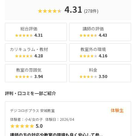
ど高度なものにもチャレンジできます。基礎カリキュラムは
4.31
★★★★★
(278件)
2年分ですが、3年目以降の生徒に向けた「エキスパート編」
もあるので、まだまだスキルを高めたい！なんてお子さんも
安心です。最近では「Universal Robotics Challenge（UR
総合評価
講師の評価
C）」という大会を立ち上げるなど、ますます子どものやる
4.31
4.43
★★★★★
★★★★★
気を引き出すスクールになっています。
カリキュラム・教材
教室外の環境
4.28
4.16
★★★★★
★★★★★
教室の雰囲気
料金
3.94
3.50
★★★★★
★★★★★
評判・口コミを一部ご紹介
体験生
デジコロボプラス 安城教室
体験者：小4/女の子
体験日：2026/04
★★★★★
5.0
講師の方の対応や教室の環境も良く安心して参...