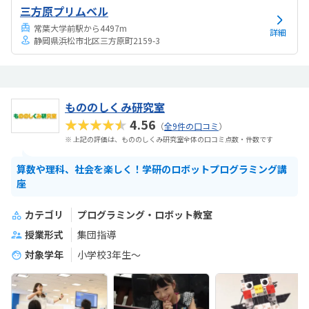
三方原プリムベル
常葉大学前駅から4497m
詳細
静岡県浜松市北区三方原町2159-3
もののしくみ研究室
★★★★★
4.56
（
全9件の口コミ
）
※ 上記の評価は、もののしくみ研究室全体の口コミ点数・件数です
算数や理科、社会を楽しく！学研のロボットプログラミング講
座
カテゴリ
プログラミング・ロボット教室
授業形式
集団指導
対象学年
小学校3年生〜