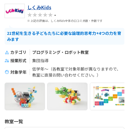
しくみKids
★★★★★
-
※ 上記の評価は、しくみKids全体の口コミ点数・件数です
21世紀を生きる子どもたちに必要な論理的思考力+4つの力を育
みます
カテゴリ
プログラミング・ロボット教室
授業形式
集団指導
低学年～（各教室で対象年齢が異なりますので、
対象学年
教室に直接お問い合わせください。）
教室一覧