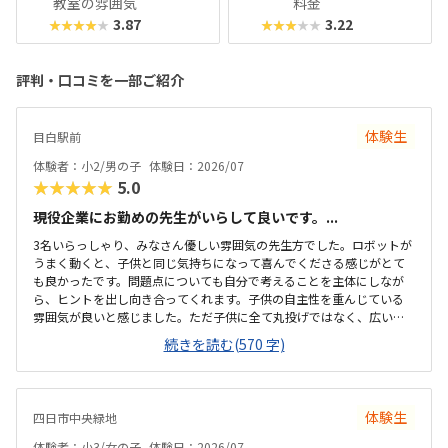
教室の雰囲気
料金
3.87
3.22
★★★★★
★★★★★
評判・口コミを一部ご紹介
体験生
目白駅前
体験者：小2/男の子
体験日：2026/07
★★★★★
5.0
現役企業にお勤めの先生がいらして良いです。...
3名いらっしゃり、みなさん優しい雰囲気の先生方でした。ロボットが
うまく動くと、子供と同じ気持ちになって喜んでくださる感じがとて
も良かったです。問題点についても自分で考えることを主体にしなが
ら、ヒントを出し向き合ってくれます。子供の自主性を重んじている
雰囲気が良いと感じました。ただ子供に全て丸投げではなく、広い机
の上に「教科書とキットをどこに置いたらやりやすいかな？」と声を
続きを読む(570 字)
かけてくださり、そこから自分で考えていました。ロボット作りもヒ
ントをいただきながら、自分で教科書を読んで作り上げていました。
駅近くですが、静かな環境です。急な坂道があるので、暑い夏など、重
いキットを背負っていく小さな子供には少し大変かも。清潔で、安心
体験生
四日市中央緑地
できました。入室したら必ず手を洗うルールも良いです。教室にある
教科書などもきちんと整理整頓されています。キット代が兄弟割引で
体験者：小3/女の子
体験日：2026/07