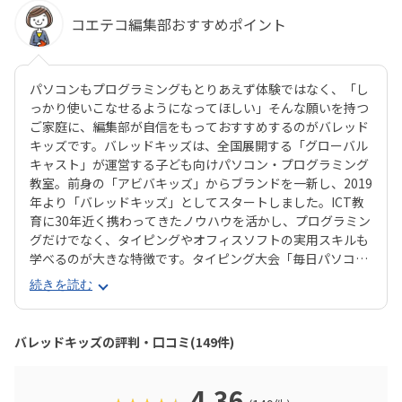
コエテコ編集部おすすめポイント
パソコンもプログラミングもとりあえず体験ではなく、「し
っかり使いこなせるようになってほしい」そんな願いを持つ
ご家庭に、編集部が自信をもっておすすめするのがバレッド
キッズです。バレッドキッズは、全国展開する「グローバル
キャスト」が運営する子ども向けパソコン・プログラミング
教室。前身の「アビバキッズ」からブランドを一新し、2019
年より「バレッドキッズ」としてスタートしました。ICT教
育に30年近く携わってきたノウハウを活かし、プログラミン
グだけでなく、タイピングやオフィスソフトの実用スキルも
学べるのが大きな特徴です。タイピング大会「毎日パソコン
入力コンクール」では、全国大会に15名が出場。中には内閣
続きを読む
総理大臣賞や文部科学大臣賞を受賞する生徒も。遊びの延長
では終わらない、本格的なパソコンスキルが身につきます。
プログラミング面も充実しており、「ロボットを動かす」
バレッドキッズの評判・口コミ(149件)
「プレゼンで想いを伝える」など、考える力・表現する力・
伝える力を総合的に育成。毎年開催される「子どもみらいグ
ランプリ」では、受講生たちが全国から集い、アイデアを発
4.36