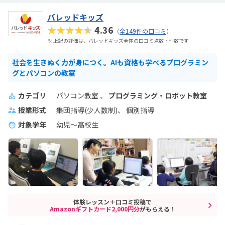
バレッドキッズ
★★★★★
4.36
（
全149件の口コミ
）
※ 上記の評価は、バレッドキッズ全体の口コミ点数・件数です
社会を生きぬく力が身につく。AIも資格も学べるプログラミン
グとパソコンの教室
カテゴリ
パソコン教室
プログラミング・ロボット教室
授業形式
集団指導(少人数制)
個別指導
対象学年
幼児～高校生
体験レッスン＋口コミ投稿で
Amazonギフトカード2,000円分
がもらえる！