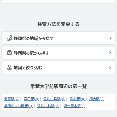
検索方法を変更する
静岡県
地域
探す
の
から
静岡県
駅
探す
の
から
地図
絞り込む
で
常葉大学前駅周辺の駅一覧
気賀駅(2)
宮口駅(2)
遠州小松駅(5)
浜北駅(4)
積志駅(9)
美薗中央公園駅(1)
遠州小林駅(1)
遠州芝本駅(3)