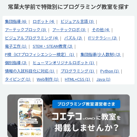
常葉大学前で特徴別にプログラミング教室を探す
集団指導 (6)
ロボット (4)
ビジュアル言語 (3)
アーテックブロック (3)
アーテックロボ (3)
その他 (4)
ビジュアルプログラミング (4)
パズル (2)
ITリテラシー (2)
電子工作 (1)
STEM・STEAM教育 (2)
P検（ICTプロフィシエンシー検定） (1)
集団指導(少人数制) (2)
個別指導 (2)
ヒューマンオリジナルロボット (1)
情報の入試科目化に対応 (1)
プログラミング (1)
Python (1)
タイピング (1)
Web制作 (1)
HTML+CSS (1)
Java (1)