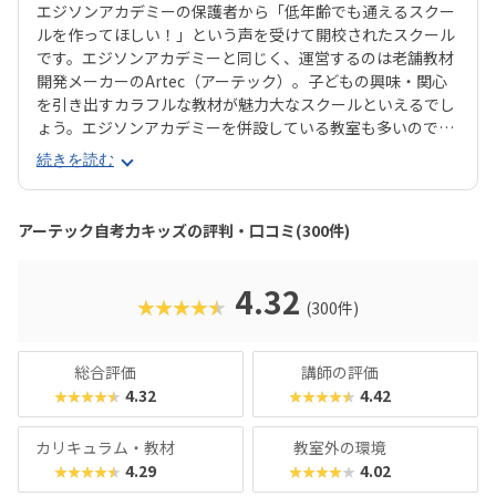
エジソンアカデミーの保護者から「低年齢でも通えるスクー
ルを作ってほしい！」という声を受けて開校されたスクール
です。エジソンアカデミーと同じく、運営するのは老舗教材
開発メーカーのArtec（アーテック）。子どもの興味・関心
を引き出すカラフルな教材が魅力大なスクールといえるでし
ょう。エジソンアカデミーを併設している教室も多いので、
年齢が上がっても同系列の教室に通い続けられるのが魅力で
続きを読む
す。授業は1ヶ月に4回で、60分ずつ。推奨年齢は年長〜小3
で、授業を通して集中力や創造力を育みます。カリキュラム
はブロックを使った図形パズルに取り組む「パズル」、ロボ
アーテック自考力キッズの評判・口コミ(300件)
ットを組み立てて動かす「ロボット」、パソコンを使ってロ
ボットを動かす「プログラミング」の3つが合わさってお
り、コエテコの口コミにも「いろいろな能力がバランスよく
4.32
★★★★★
(300件)
育ちそう」という声が寄せられています。とくに評価が高い
のは「パズル」で、低年齢の子どもでも気負うことなくロボ
ットやプログラミングの世界に入っていけると評判です。大
総合評価
講師の評価
好きなブロックをきっかけに、これからの社会で必要とされ
4.32
4.42
★★★★★
★★★★★
るスキルの芽を育てたいと考える保護者におすすめのスクー
ルといえるでしょう。
カリキュラム・教材
教室外の環境
4.29
4.02
★★★★★
★★★★★