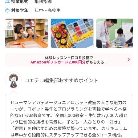
授業形式
集団指導
対象学年
年中～高校生
体験レッスン＋口コミ投稿で
Amazonギフトカード2,000円分
がもらえる！
コエテコ編集部おすすめポイント
ヒューマンアカデミージュニアロボット教室の大きな魅力の
一つが、ロボット製作とプログラミングを両軸で学べる本格
的なSTEAM教育です。 全国2,000教室・生徒数27,000人超と
いう圧倒的な規模を背景に、子ども一人ひとりの「好き」
「得意」を伸ばすための環境が整っています。 カリキュラム
は年中から段階的にステップアップできる全5コース構成。