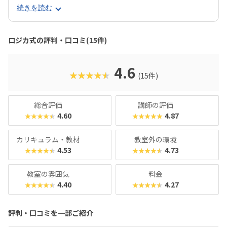
たり1,800円とリーズナブル。年間で比較しても他スクール
続きを読む
より大幅に低コストで学べるのが大きな魅力です。 さらに
「全国選抜小学生プログラミング大会」や独自の認定制度な
ど、チャレンジの場も多数。 プログラミングだけでなく、人
ロジカ式の評判・口コミ(15件)
前での発表や課題解決に取り組む経験が、将来の進学や社会
で役立つ力につながります。
4.6
★★★★★
(15件)
総合評価
講師の評価
4.60
4.87
★★★★★
★★★★★
カリキュラム・教材
教室外の環境
4.53
4.73
★★★★★
★★★★★
教室の雰囲気
料金
4.40
4.27
★★★★★
★★★★★
評判・口コミを一部ご紹介