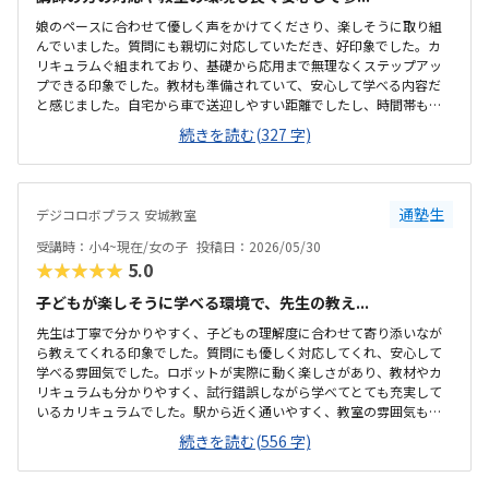
娘のペースに合わせて優しく声をかけてくださり、楽しそうに取り組
んでいました。質問にも親切に対応していただき、好印象でした。カ
リキュラムぐ組まれており、基礎から応用まで無理なくステップアッ
プできる印象でした。教材も準備されていて、安心して学べる内容だ
と感じました。自宅から車で送迎しやすい距離でしたし、時間帯も無
理なく通える範囲で、安心して続けられそうです。教材がきちんと整
続きを読む(327 字)
備されており学習に集中できる環境だと感じました。教室全体の雰囲
気も明るく初めてでも入りやすかったです。ロボット教材や指導の質
を踏まえると料金は適切だと思います。。内容に見合った価格だと感
じています。雰囲気がよく、子供が自然と興味を持って取り組める空
通塾生
デジコロボプラス 安城教室
気づくりがされていると感じました。
受講時：小4~現在/女の子
投稿日：2026/05/30
★★★★★
5.0
子どもが楽しそうに学べる環境で、先生の教え...
先生は丁寧で分かりやすく、子どもの理解度に合わせて寄り添いなが
ら教えてくれる印象でした。質問にも優しく対応してくれ、安心して
学べる雰囲気でした。ロボットが実際に動く楽しさがあり、教材やカ
リキュラムも分かりやすく、試行錯誤しながら学べてとても充実して
いるカリキュラムでした。駅から近く通いやすく、教室の雰囲気も明
るく安心して通えました。教室は明るく学びやすい雰囲気でしたが、
続きを読む(556 字)
共同のトイレが和式のみしかなく、娘が和式トイレを使えないため設
備面がもう少し配慮されていると安心して通えると感じました。料金