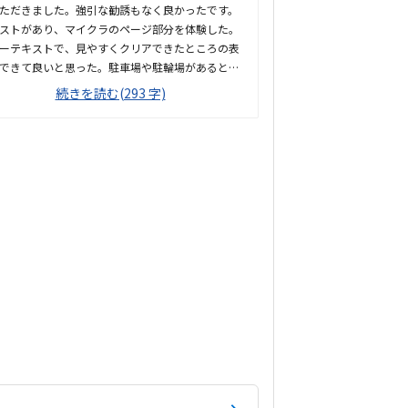
ただきました。強引な勧誘もなく良かったです。
ストがあり、マイクラのページ部分を体験した。
ーテキストで、見やすくクリアできたところの表
できて良いと思った。駐車場や駐輪場があるとも
良かった。徒歩で通うことになりそうです。駅か
続きを読む(293 字)
近くて良いです。雰囲気も良く、清潔感もあっ
部屋が区切られていて、個人スペースも確保され
て良かった。基本料金以外に、追加料金があまり
そうで良かった。できれば、毎月1万以内で通い
です。子供に熱心に話しかけてくださったり、褒
くださって、子供が頑張ろうという気持ちになれ
かった。