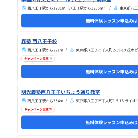
迎えもしやすく、安心して通わせられる環境だと思い
（
）
西八王子駅から1781m
八王子駅から1235m
東京都八王子
ました。教室は一人ひとりの席が完全に仕切られてい
るわけではありませんが、壁などで視線が分散しにく
無料体験レッスン申込みは
い工夫がされており、集中しやすい雰囲気だと感じま
した。月4回（1回50分）で約12,000円という料金
は、我が家にとってはや...
森塾 西八王子校
西八王子駅から221m
東京都八王子市千人町2-19-19 茂木
キャンペーン実施中
無料体験レッスン申込みは
明光義塾西八王子いちょう通り教室
西八王子駅から554m
東京都八王子市千人町1-5-15 ライオ
キャンペーン実施中
無料体験レッスン申込みは