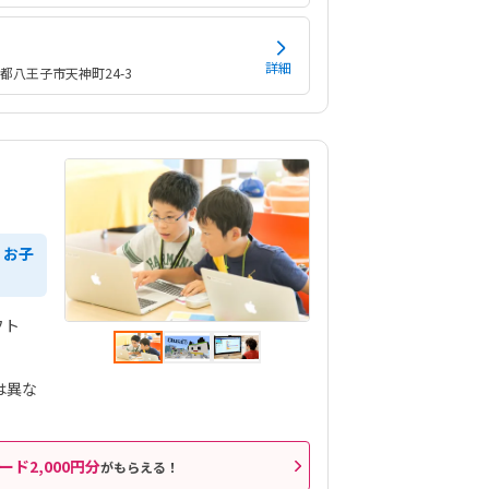
詳細
都八王子市天神町24-3
、お子
フト
は異な
ード2,000円分
がもらえる！