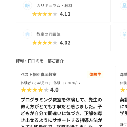
カリキュラム・教材
★★★★★
4.12
教室の雰囲気
★★★★★
4.02
評判・口コミを一部ご紹介
ベスト個別真岡教室
体験生
森塾
体験者：小4/男の子
体験日：2026/07
体験
★★★★★
4.0
★
プログラミング教室を体験して、先生の
英
教え方がとても丁寧だと感じました。子
に
どもが自分で間違いに気づき、正解を導
学
き出せるようにサポートする指導方法が
受付
とても印象的で、好感を持ちました。 子