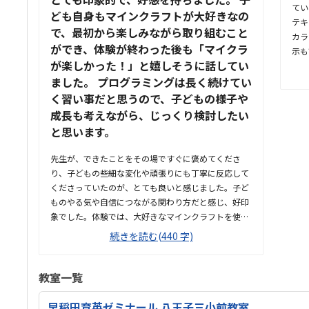
てい
ども自身もマインクラフトが大好きなの
テキ
で、最初から楽しみながら取り組むこと
カラ
ができ、体験が終わった後も「マイクラ
示も
が楽しかった！」と嬉しそうに話してい
っと
ました。 プログラミングは長く続けてい
らは
た。
く習い事だと思うので、子どもの様子や
てい
成長も考えながら、じっくり検討したい
無さ
と思います。
たい
めて
先生が、できたことをその場ですぐに褒めてくださ
て良
り、子どもの些細な変化や頑張りにも丁寧に反応して
くださっていたのが、とても良いと感じました。子ど
ものやる気や自信につながる関わり方だと感じ、好印
象でした。体験では、大好きなマインクラフトを使っ
た授業だったため、楽しみながら取り組むことがで
続きを読む(440 字)
き、とても良かったです。ただ、今後もずっとマイン
クラフトを使った内容ではないと伺ったので、その後
も興味を持って取り組めるかどうかは少し気になる点
教室一覧
でした。教室は自宅から15分ほどの距離にあり、通い
やすいと感じました。また、駐車場もあるため、送り
早稲田育英ゼミナール 八王子三小前教室