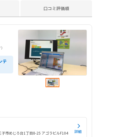
口コミ評価順
す）
ンテ
詳細
子市めじろ台1丁目8-25 アゴラビルF104