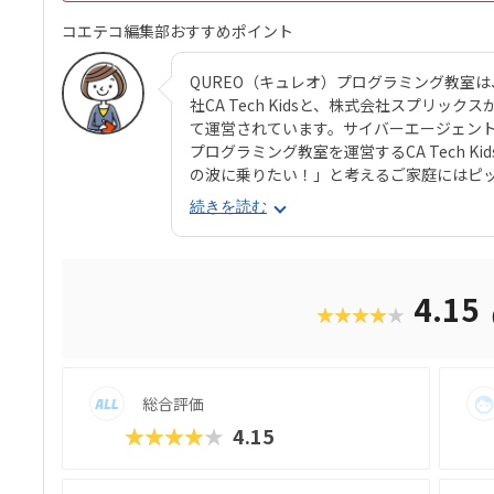
コエテコ編集部おすすめポイント
QUREO（キュレオ）プログラミング教室
社CA Tech Kidsと、株式会社スプリ
て運営されています。サイバーエージェントの
プログラミング教室を運営するCA Tech 
の波に乗りたい！」と考えるご家庭にはピ
コースのメインパートでは、オリジナル教材
続きを読む
材はスクール名のとおり、独自に開発された
オ）」です。スマホゲームのような感覚で
学べるのが魅力。子どもにとっても「やら
をクリアしていくようなペースでどんどん
4.15
★★★★★
も高く、実際にスマホゲーム開発で使用さ
録。リッチなグラフィックに慣れている今
い」と思わず勉強に取り組めるでしょう。
ので、保護者も安心ですね。
総合評価
★★★★★
4.15