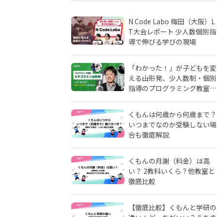
N Code Labo 梅田（大阪）L
T大会レポート 少人数個別指
導で伸びる学びの現場
「わかった！」が子どもを変
える――山形発、少人数制・個別
指導のプログラミング教室
「ピタゴラミン」の流儀
くもんは何歳から何歳まで？
いつまでなのか受験しない場
合も徹底解説
くもんの月謝（料金）は高
い？ 2教科いくら？他教室と
徹底比較
【徹底比較】くもんと学研の