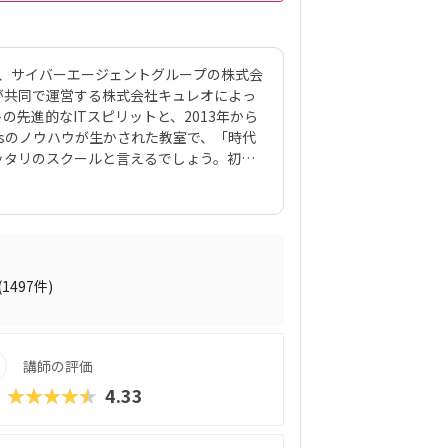
は、サイバーエージェントグループの株式会
ックスが共同で運営する株式会社キュレオによっ
先進的なITスピリットと、2013年から
Kidsのノウハウが生かされた教室で、「時代
ッタリのスクールと言えるでしょう。初級
を使って420種類のゲーム制作に挑戦。教
プログラミング教材「QUREO（キュレ
サクサク進められるのに、本格的な内容が
されている感」がないので、楽しくゲーム
学習を進めていけます。教材のデザイン性
れていたキャラクター素材などを多数収
(1497件)
の子どもでも、「安っぽい」「子どもっぽ
学習結果は通信簿のような形で確認できる
講師の評価
★★★★★
4.33