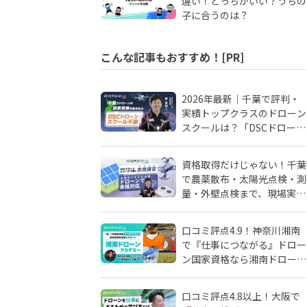
違い！どっちがいい？うちの
子に合うのは？
こんな記事もおすすめ！[PR]
2026年最新｜千葉で評判・
実績トップクラスのドローン
スクールは？「DSCドローン
スクール千葉」が選ばれる理
由
資格取得だけじゃない！千葉
で農薬散布・太陽光点検・測
量・外壁点検まで、現場実務
に強いドローンスクールはD
SCドローンスクール千葉
口コミ評点4.9！神奈川湘南
で『仕事につながる』ドロー
ン国家資格なら湘南ドローン
アカデミーがおすすめ！地域
密着人材会社が母体！
口コミ評点4.8以上！大阪で