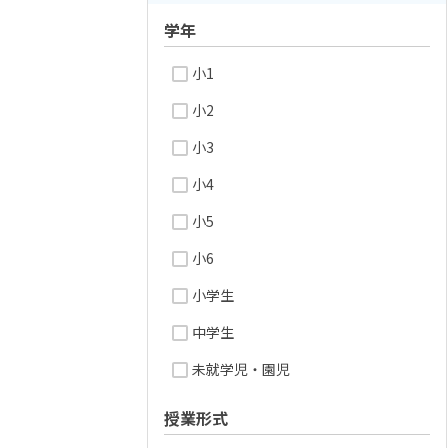
学年
小1
小2
小3
小4
小5
小6
小学生
中学生
未就学児・園児
授業形式