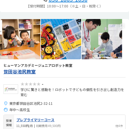
【受付時間】10:00～17:00（※土・日・祝除く）
ヒューマンアカデミージュニアロボット教室
世田谷池尻教室
★★★★★
-
学びに驚きと感動を！ロボットで子どもの個性を引き出し創造力を
育む
東京都世田谷区池尻2-32-11
年中～高校生
プレプライマリーコース
授業
情報
11,550円/月
|
初期費用 49,500円
他4件