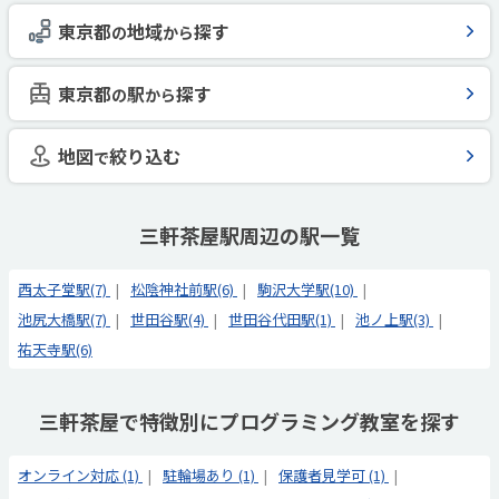
東京都
地域
探す
の
から
東京都
駅
探す
の
から
地図
絞り込む
で
三軒茶屋駅周辺の駅一覧
西太子堂駅(7)
松陰神社前駅(6)
駒沢大学駅(10)
池尻大橋駅(7)
世田谷駅(4)
世田谷代田駅(1)
池ノ上駅(3)
祐天寺駅(6)
三軒茶屋で特徴別にプログラミング教室を探す
オンライン対応 (1)
駐輪場あり (1)
保護者見学可 (1)