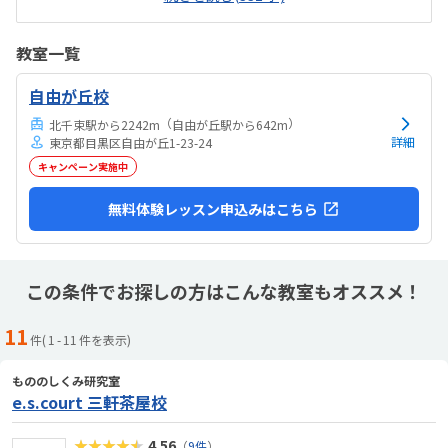
机椅子も設備が整っていました。料金は他のプログラミング教室と同
じくらいかなという印象ですが教室開放（3時間半ほど）があるのでお
得感があります。親としては、清潔な教室と楽しそうなクラスの様子
教室一覧
に安心しました。子どもとしては、自分がやりたいようにプログラム
を組ませてくれて楽しそうにしていました。
自由が丘校
（
）
北千束駅から2242m
自由が丘駅から642m
詳細
東京都目黒区自由が丘1-23-24
キャンペーン実施中
無料体験レッスン申込みはこちら
この条件でお探しの方はこんな教室もオススメ！
11
件(
1
-
11
件を表示)
もののしくみ研究室
e.s.court 三軒茶屋校
★★★★★
4.56
（
9件
）