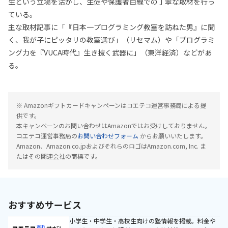
生という立場を活かし、生徒や保護者目線での丁寧な取材を行っ
ている。
主な取材記事に「『日本一プログラミング教室を訪ねた男』に聞
く、我が子にピッタリの教室選び」（リセマム）や「プログラミ
ング力を『VUCA時代』生き抜く武器に」（東洋経済）などがあ
る。
※ Amazonギフトカードキャンペーンはコエテコ運営事務局による提
供です。
本キャンペーンのお問い合わせはAmazonではお受けしておりません。
コエテコ運営事務局の
お問い合わせフォーム
からお願いいたします。
Amazon、Amazon.co.jpおよびそれらのロゴはAmazon.com, Inc. ま
たはその関連会社の商標です。
おすすめサービス
小学生・中学生・高校生向けの塾情報を掲載。料金や