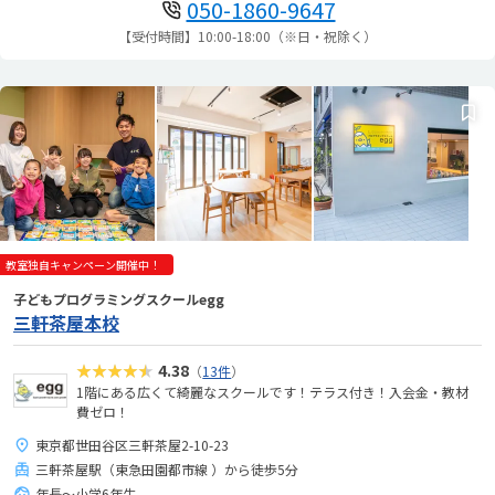
050-1860-9647
【受付時間】10:00-18:00（※日・祝除く）
教室独自キャンペーン開催中！
子どもプログラミングスクールegg
三軒茶屋本校
★★★★★
4.38
（
13件
）
1階にある広くて綺麗なスクールです！テラス付き！入会金・教材
費ゼロ！
東京都世田谷区三軒茶屋2-10-23
三軒茶屋駅（東急田園都市線 ）から徒歩5分
年長～小学6年生