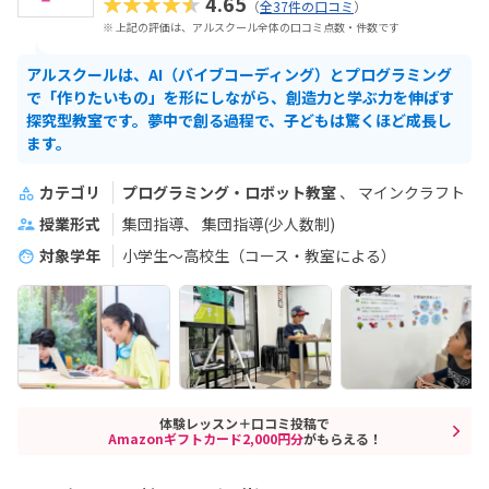
★★★★★
4.65
（
全37件の口コミ
）
※ 上記の評価は、アルスクール全体の口コミ点数・件数です
アルスクールは、AI（バイブコーディング）とプログラミング
で「作りたいもの」を形にしながら、創造力と学ぶ力を伸ばす
探究型教室です。夢中で創る過程で、子どもは驚くほど成長し
ます。
カテゴリ
プログラミング・ロボット教室
マインクラフト
授業形式
集団指導
集団指導(少人数制)
対象学年
小学生～高校生（コース・教室による）
体験レッスン＋口コミ投稿で
Amazonギフトカード2,000円分
がもらえる！