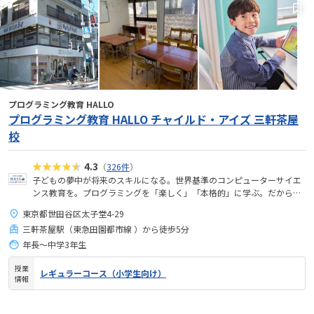
プログラミング教育 HALLO
プログラミング教育 HALLO チャイルド・アイズ 三軒茶屋
校
★★★★★
4.3
（
326件
）
子どもの夢中が将来のスキルになる。世界基準のコンピューターサイエ
ンス教育を。プログラミングを「楽しく」「本格的」に学ぶ。だから、
未来が拡がる。
東京都世田谷区太子堂4-29
三軒茶屋駅（東急田園都市線 ）から徒歩5分
年長～中学3年生
授業
レギュラーコース（小学生向け）
情報