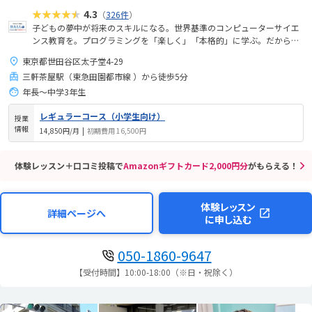
★★★★★
4.3
（
326件
）
子どもの夢中が将来のスキルになる。世界基準のコンピューターサイエ
ンス教育を。プログラミングを「楽しく」「本格的」に学ぶ。だから、
未来が拡がる。
東京都世田谷区太子堂4-29
三軒茶屋駅（東急田園都市線 ）から徒歩5分
年長～中学3年生
レギュラーコース（小学生向け）
授業
情報
14,850円/月
|
初期費用 16,500円
体験レッスン＋口コミ投稿で
Amazonギフトカード2,000円分
がもらえる！
体験レッスン
詳細ページへ
に申し込む
050-1860-9647
【受付時間】10:00-18:00（※日・祝除く）