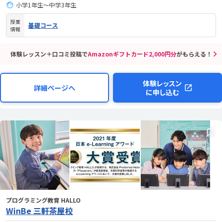
小学1年生～中学3年生
授業
基礎コース
情報
体験レッスン＋口コミ投稿で
Amazonギフトカード2,000円分
がもらえる！
体験レッスン
詳細ページへ
に申し込む
プログラミング教育 HALLO
WinBe 三軒茶屋校