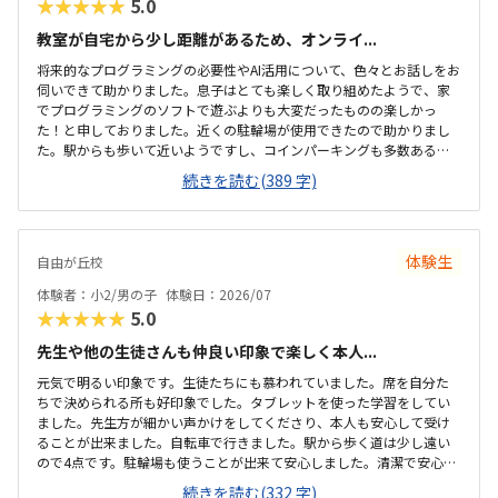
★★★★★
5.0
教室が自宅から少し距離があるため、オンライ...
将来的なプログラミングの必要性やAI活用について、色々とお話しをお
伺いできて助かりました。息子はとても楽しく取り組めたようで、家
でプログラミングのソフトで遊ぶよりも大変だったものの楽しかっ
た！と申しておりました。近くの駐輪場が使用できたので助かりまし
た。駅からも歩いて近いようですし、コインパーキングも多数あるエ
リアですので、不便はないかと思います。文化センターの一室でした
続きを読む(389 字)
が、待ち合いスペースも広く、受付の方もとても親切で特段問題あり
ません。相場を把握しておりませんが、他の習い事と比較しても妥当
な価格設定だと思います。先生がとても親切で優しい方でしたので、
安心できる環境かと思います。先生がとても優しく、安心して取り組
体験生
自由が丘校
めたようでした。保護者から見てもきちんと説明をしてくださり、他
のプログラミング教室とも比較されてくださいとおっしゃっていたの
体験者：小2/男の子
体験日：2026/07
で、その点も有り難く思いました。
★★★★★
5.0
先生や他の生徒さんも仲良い印象で楽しく本人...
元気で明るい印象です。生徒たちにも慕われていました。席を自分た
ちで決められる所も好印象でした。タブレットを使った学習をしてい
ました。先生方が細かい声かけをしてくださり、本人も安心して受け
ることが出来ました。自転車で行きました。駅から歩く道は少し遠い
ので4点です。駐輪場も使うことが出来て安心しました。清潔で安心し
ました。明るい雰囲気で、生徒たち自身も仲良い印象をうけました。
続きを読む(332 字)