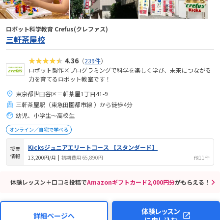
ロボット科学教育 Crefus(クレファス)
三軒茶屋校
★★★★★
4.36
（
239件
）
ロボット製作×プログラミングで科学を楽しく学び、未来につながる
力を育てるロボット教室です！
東京都世田谷区三軒茶屋1丁目41-9
三軒茶屋駅（東急田園都市線 ）から徒歩4分
幼児、小学生〜高校生
オンライン／自宅で学べる
Kicksジュニアエリートコース 【スタンダード】
授業
情報
13,200円/月
|
初期費用 65,890円
他11件
体験レッスン＋口コミ投稿で
Amazonギフトカード2,000円分
がもらえる！
体験レッスン
詳細ページへ