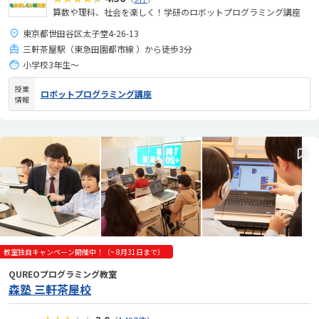
算数や理科、社会を楽しく！学研のロボットプログラミング講座
東京都世田谷区太子堂4-26-13
三軒茶屋駅（東急田園都市線 ）から徒歩3分
小学校3年生〜
授業
ロボットプログラミング講座
情報
教室独自キャンペーン開催中！（~ 8月31日まで）
QUREOプログラミング教室
森塾 三軒茶屋校