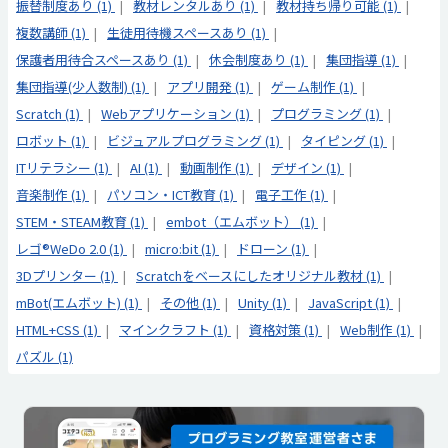
振替制度あり (1)
教材レンタルあり (1)
教材持ち帰り可能 (1)
複数講師 (1)
生徒用待機スペースあり (1)
保護者用待合スペースあり (1)
休会制度あり (1)
集団指導 (1)
集団指導(少人数制) (1)
アプリ開発 (1)
ゲーム制作 (1)
Scratch (1)
Webアプリケーション (1)
プログラミング (1)
ロボット (1)
ビジュアルプログラミング (1)
タイピング (1)
ITリテラシー (1)
AI (1)
動画制作 (1)
デザイン (1)
音楽制作 (1)
パソコン・ICT教育 (1)
電子工作 (1)
STEM・STEAM教育 (1)
embot（エムボット） (1)
レゴ®WeDo 2.0 (1)
micro:bit (1)
ドローン (1)
3Dプリンター (1)
Scratchをベースにしたオリジナル教材 (1)
mBot(エムボット) (1)
その他 (1)
Unity (1)
JavaScript (1)
HTML+CSS (1)
マインクラフト (1)
資格対策 (1)
Web制作 (1)
パズル (1)