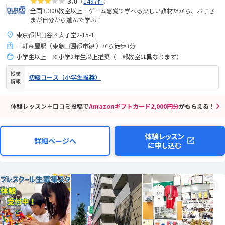
★★★★★
3.0
（
1497件
）
全国3,300教室以上！ゲーム感覚で学べる楽しい教材だから、お子さ
まが自分から進んで学ぶ！
東京都世田谷区太子堂2-15-1
三軒茶屋駅（東急田園都市線 ）から徒歩3分
小学生以上 ※小学2年生以上推奨（一部教室は異なります）
授業
初級コース（小学生推奨）
情報
体験レッスン＋口コミ投稿で
Amazonギフトカード2,000円分
がもらえる！
体験レッスン
詳細ページへ
に申し込む