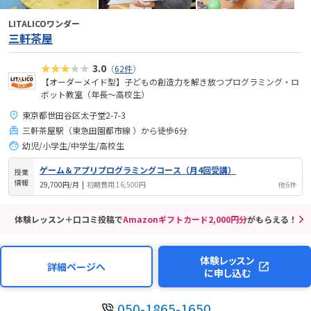
LITALICOワンダー
三軒茶屋
★★★★★
3.0
（
62件
）
【オーダーメイド型】子どもの創造力を解き放つプログラミング・ロ
ボット教室（年長～高校生）
東京都世田谷区太子堂2-7-3
三軒茶屋駅（東急田園都市線 ）から徒歩6分
幼児/小学生/中学生/高校生
ゲーム＆アプリプログラミングコース（月4回受講）
授業
情報
29,700円/月
|
初期費用 16,500円
他6件
体験レッスン＋口コミ投稿で
Amazonギフトカード2,000円分
がもらえる！
体験レッスン
詳細ページへ
に申し込む
050-1865-1650