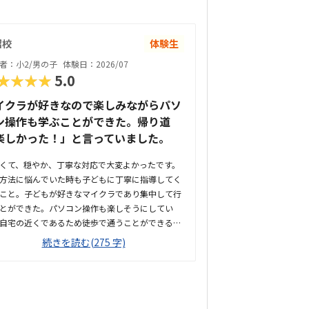
沼校
体験生
者：小2/男の子
体験日：2026/07
★★★★
5.0
イクラが好きなので楽しみながらパソ
ン操作も学ぶことができた。帰り道
楽しかった！」と言っていました。
くて、穏やか、丁寧な対応で大変よかったです。
方法に悩んでいた時も子どもに丁寧に指導してく
こと。子どもが好きなマイクラであり集中して行
とができた。パソコン操作も楽しそうにしてい
自宅の近くであるため徒歩で通うことができる。
らも10分くらいで着くので立地も良いと思う。道
続きを読む(275 字)
いであるが静かな環境で子どもも落ち着いて集中
授業を受けることができた。プログラミングは高
メージですが、月2回ということもあり、お手頃
いやすい金額であると思った。子どもが発言した