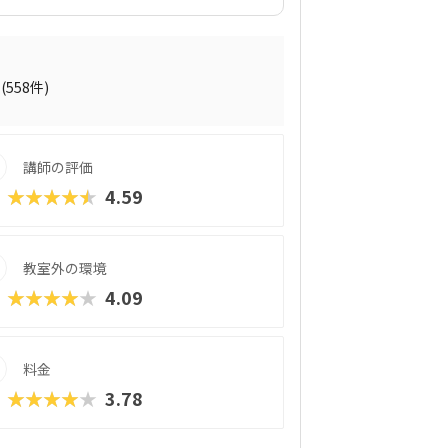
」なんて心配になる気持ちも、すごくよく
いのが、デジタネプログラミング教室なん
なって取り組める工夫がたくさんありま
フトやロブロックスなどを活用すること
ログラミング的思考が身につくカリキュラ
(558件)
して、子どもたちは未来を生き抜くための
こでは、デジタネプログラミング教室の魅
りやすくご紹介していきますね。
講師の評価
★★★★★
4.59
教室外の環境
★★★★★
4.09
料金
★★★★★
3.78