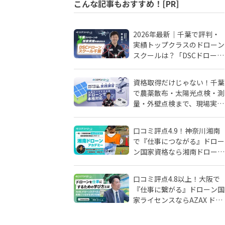
こんな記事もおすすめ！[PR]
2026年最新｜千葉で評判・
実績トップクラスのドローン
スクールは？「DSCドローン
スクール千葉」が選ばれる理
由
資格取得だけじゃない！千葉
で農薬散布・太陽光点検・測
量・外壁点検まで、現場実務
に強いドローンスクールはD
SCドローンスクール千葉
口コミ評点4.9！神奈川湘南
で『仕事につながる』ドロー
ン国家資格なら湘南ドローン
アカデミーがおすすめ！地域
密着人材会社が母体！
口コミ評点4.8以上！大阪で
『仕事に繋がる』ドローン国
家ライセンスならAZAX ドロ
ーンスクール。卒業生が語る
アフターフォローの真実