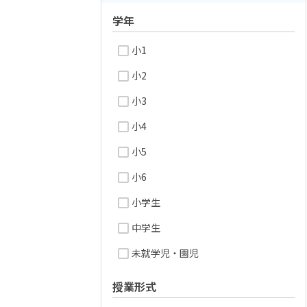
学年
小1
小2
小3
小4
小5
小6
小学生
中学生
未就学児・園児
授業形式