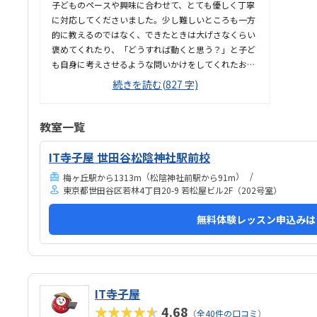
こと
子どものペースや興味に合わせて、とても優しく丁寧
しく
に対応してくださいました。少し難しいところも一方
的に教えるのではなく、できたときは大げさなくらい
褒めてくれたり、「どうすれば動くと思う？」と子ど
も自身に考えさせるような問いかけをしてくれたおか
げで、終始楽しそうに、夢中になって取り組んでいま
続きを読む(827 字)
した。人見知りなうちの子もすぐに緊張がほぐれ、安
心して楽しく学べたと感じています。子どもが大好き
なロブロックスの世界を舞台にしているため、最初か
教室一覧
ら最後まで高いモチベーションで取り組めていまし
た。ただ遊ぶだけでなく、ゲームを作るというプロセ
IT寺子屋 世田谷松陰神社駅前校
スを通じて、自然とプログラミングの基礎や論理的思
（
）
梅ヶ丘駅から1313m
松陰神社前駅から91m
考力が学べるカリキュラムになっていて素晴らしいと
東京都世田谷区若林4丁目20-9 若松屋ビル2F（202号室）
感じました。自分の思い描いた動きが画面上にすぐに
反映される仕組みも、子どもの「もっと作りたい」と
無料体験レッスン申込みは
いう意欲をを引き出すのにぴったりだと思いました。
最寄り駅から近く、大通りを通...
IT寺子屋
★★★★★
4.68
（
全40件の口コミ
）