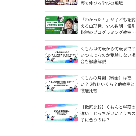
導で伸びる学びの現場
「わかった！」が子どもを変
える――山形発、少人数制・個別
指導のプログラミング教室
「ピタゴラミン」の流儀
くもんは何歳から何歳まで？
いつまでなのか受験しない場
合も徹底解説
くもんの月謝（料金）は高
い？ 2教科いくら？他教室と
徹底比較
【徹底比較】くもんと学研の
違い！どっちがいい？うちの
子に合うのは？