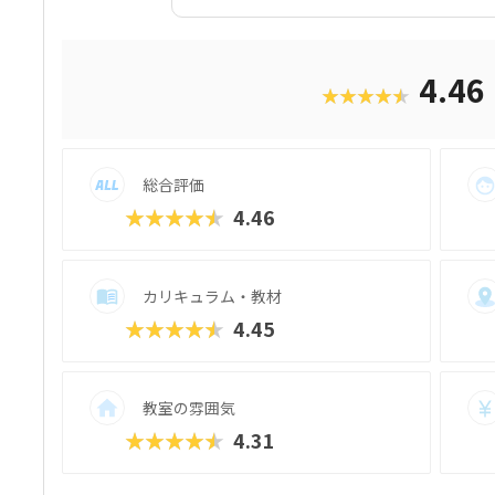
の子、途中で飽きちゃうんじゃないかな？
分かります。そんな方にぜひおすすめした
です。デジタネには、子どもたちが夢中に
す。特にお子様たちに大人気のマインクラ
4.46
★★★★★
で、ゲーム感覚で楽しみながら、自然とプ
ムになっているんです。実践的な学びを通
土台をしっかりと築くことができます。こ
力や、どんなコースで学べるのかを、分か
総合評価
★★★★★
4.46
カリキュラム・教材
★★★★★
4.45
教室の雰囲気
★★★★★
4.31