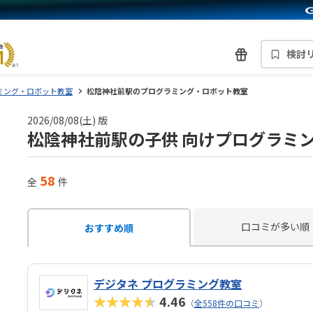
検討
ミング・ロボット教室
松陰神社前駅のプログラミング・ロボット教室
2026/08/08(土) 版
松陰神社前駅の子供 向けプログラミ
58
全
件
口コミが多い順
おすすめ順
デジタネ プログラミング教室
★★★★★
4.46
（
全558件の口コミ
）