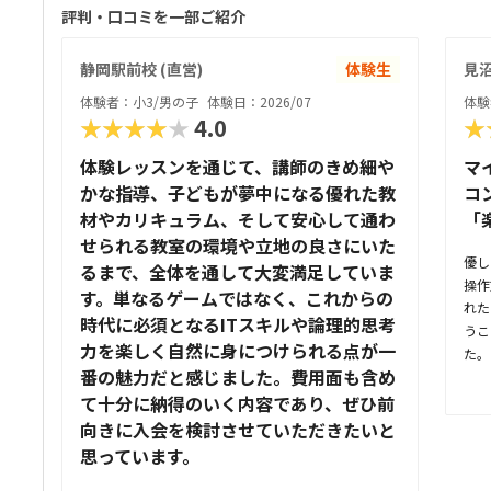
評判・口コミを一部ご紹介
静岡駅前校 (直営)
体験生
見
体験者：小3/男の子
体験日：2026/07
体験
★★★★★
4.0
★
体験レッスンを通じて、講師のきめ細や
マ
かな指導、子どもが夢中になる優れた教
コ
材やカリキュラム、そして安心して通わ
「
せられる教室の環境や立地の良さにいた
優し
るまで、全体を通して大変満足していま
操作
す。単なるゲームではなく、これからの
れた
時代に必須となるITスキルや論理的思考
うこ
力を楽しく自然に身につけられる点が一
た。
番の魅力だと感じました。費用面も含め
駅か
て十分に納得のいく内容であり、ぜひ前
路沿
して
向きに入会を検討させていただきたいと
いイ
思っています。
に通