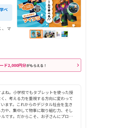
で学べ
ス
マ
ード2,000円分
がもらえる！
すよね。小学校でもタブレットを使った授
なく、考える力を重視する方向に変わって
ています。これからのデジタル社会を生き
る力や、集中して物事に取り組む力、そし
キルです。だからこそ、お子さんにプログ
多いのではないでしょうか。でも、「うち