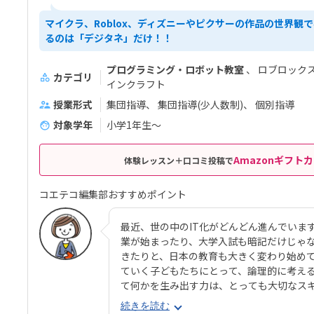
マイクラ、Roblox、ディズニーやピクサーの作品の世界観
るのは「デジタネ」だけ！！
プログラミング・ロボット教室
ロブロック
カテゴリ
インクラフト
授業形式
集団指導
集団指導(少人数制)
個別指導
対象学年
小学1年生～
Amazonギフトカ
体験レッスン＋口コミ投稿で
コエテコ編集部おすすめポイント
最近、世の中のIT化がどんどん進んでいま
業が始まったり、大学入試も暗記だけじゃ
きたりと、日本の教育も大きく変わり始め
ていく子どもたちにとって、論理的に考え
て何かを生み出す力は、とっても大切なス
ラミングを学ばせたいと思う保護者の方も
続きを読む