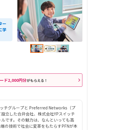
ター
に学
ード2,000円分
がもらえる！
ループと Preferred Networks（プ
設立した合弁会社、株式会社YPスイッチ
ールです。その魅力は、なんといっても高
先端の技術で社会に変革をもたらすPFNが本