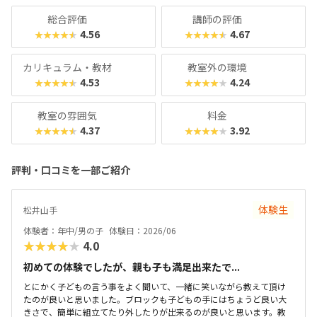
オンライン英語講座「Global STEAM Program”InterEd”」
総合評価
講師の評価
など、多彩な学びの機会を提供です。経営基盤が堅固だから
4.56
4.67
★★★★★
★★★★★
こそ、流行りすたりに惑わされない「本物」の教育が受けら
れるスクールと言えるでしょう。本格派ではあるものの、ク
カリキュラム・教材
教室外の環境
ラス内は和気あいあいとした楽しい雰囲気なので、ぜひ気軽
4.53
4.24
★★★★★
★★★★★
にお近くの教室を訪れてみてくださいね。
教室の雰囲気
料金
4.37
3.92
★★★★★
★★★★★
評判・口コミを一部ご紹介
体験生
松井山手
体験者：年中/男の子
体験日：2026/06
★★★★★
4.0
初めての体験でしたが、親も子も満足出来たで...
とにかく子どもの言う事をよく聞いて、一緒に笑いながら教えて頂け
たのが良いと思いました。ブロックも子どもの手にはちょうど良い大
きさで、簡単に組立てたり外したりが出来るのが良いと思います。教