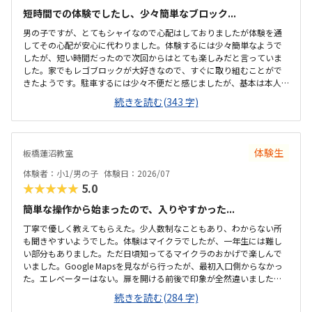
短時間での体験でしたし、少々簡単なブロック...
男の子ですが、とてもシャイなので心配はしておりましたが体験を通
してその心配が安心に代わりました。体験するには少々簡単なようで
したが、短い時間だったので次回からはとても楽しみだと言っていま
した。家でもレゴブロックが大好きなので、すぐに取り組むことがで
きたようです。駐車するには少々不便だと感じましたが、基本は本人
の送迎だけになるので問題ないと感じましたし、駅ちかでなくても車
続きを読む(343 字)
なので問題ないです落ち着いた雰囲気でしたが、作業スペースが子供
の人数には狭いのではないかと思いました。せめて1か月3回 もしく
は90分ではなく120分だといいかなと、プログラミング教室は週1回の
月4回でしたので、少し高いと感じました。まだ短時間での体験でした
体験生
板橋蓮沼教室
ので、これから良い点が増えてくるのではないかと思います。
体験者：小1/男の子
体験日：2026/07
★★★★★
5.0
簡単な操作から始まったので、入りやすかった...
丁寧で優しく教えてもらえた。少人数制なこともあり、わからない所
も聞きやすいようでした。体験はマイクラでしたが、一年生には難し
い部分もありました。ただ日頃知ってるマイクラのおかげで楽しんで
いました。Google Mapsを見ながら行ったが、最初入口側からなかっ
た。エレベーターはない。扉を開ける前後で印象が全然違いました。
とても綺麗で、広々としていました。教室内は土足でしたが、全体的
続きを読む(284 字)
に綺麗でした。プログラミングあるあるですが、やっぱり月2回にして