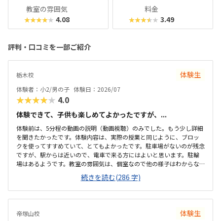
教室の雰囲気
料金
4.08
3.49
★★★★★
★★★★★
評判・口コミを一部ご紹介
体験生
栃木校
体験者：小2/男の子
体験日：2026/07
★★★★★
4.0
体験できて、子供も楽しめてよかったですが、...
体験前は、5分程の動画の説明（動画視聴）のみでした。もう少し詳細
を聞きたかったです。体験内容は、実際の授業と同じように、ブロッ
クを使ってすすめていて、とてもよかったです。駐車場がないのが残念
ですが、駅からは近いので、電車で来る方にはよいと思います。駐輪
場はあるようです。教室の雰囲気は、個室なので他の様子はわからな
いです。いくつか部屋があるようでしたが、特に説明を受けていない
続きを読む(286 字)
です。料金の説明はなく、資料を見たのですが、個別指導なので高く
ても仕方ないのかなと思いました。個別指導なので、子供に合わせて
対応してもらえます。80分は長いかと思いましたが、ちょうどよかっ
たです。
体験生
帝塚山校