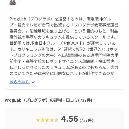
ProgLab（プログラボ）を運営するのは、阪急阪神グルー
プ・読売テレビが合同で出資する「プログラボ教育事業運営
委員会」。沿線地域を盛り上げる！という目的のもと、利益
度外視の手厚いカリキュラムを提供しているスクールです。
首都圏ではJR東日本グループや東京メトロが運営していま
す。カリキュラム監修は、6年連続でWRO（世界的なロボッ
トプログラミングの大会）へ出場実績のある追手門学院大手
前中学・高等学校のロボットサイエンス部顧問・福田哲也
氏。しっかりとしたカリキュラムがあるのはもちろん、実力
のついてきた子は完全に自由なロボットが制作できるのが魅
力！教室の都合に合わせるのではなく、子どもの興味・関心
続きを読む
に合わせた学習ができるので、「ちょっとずつロボットに詳
しくなりたい♪」なんてお子さんはもちろん、「将来はぜ
ひ、エンジニアに」という本格志向のお子さんも大満足間違
ProgLab（プログラボ）の評判・口コミ(737件)
いなしです。また、プログラボでは、時代に合わせて常に新
しいカリキュラムを追加しています。近年は、年少さんから
ものづくりを楽しめる「プログラボ クリエイターズ」、新聞
4.56
★★★★★
(737件)
記者のメソッドで読解力や表現力を養う「ロジカルリーディ
ング・ライティング講座」、グローバル人材の育成をめざす