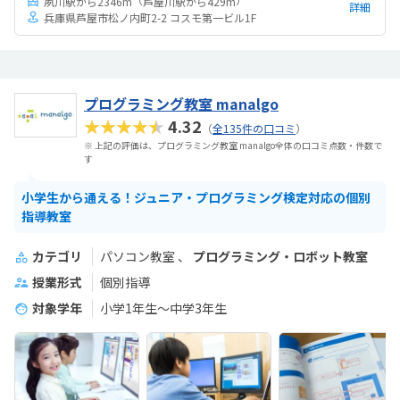
夙川駅から2346m
芦屋川駅から429m
詳細
兵庫県芦屋市松ノ内町2-2 コスモ第一ビル1F
プログラミング教室 manalgo
★★★★★
4.32
（
全135件の口コミ
）
※ 上記の評価は、プログラミング教室 manalgo全体の口コミ点数・件数で
す
小学生から通える！ジュニア・プログラミング検定対応の個別
指導教室
カテゴリ
パソコン教室
プログラミング・ロボット教室
授業形式
個別指導
対象学年
小学1年生～中学3年生