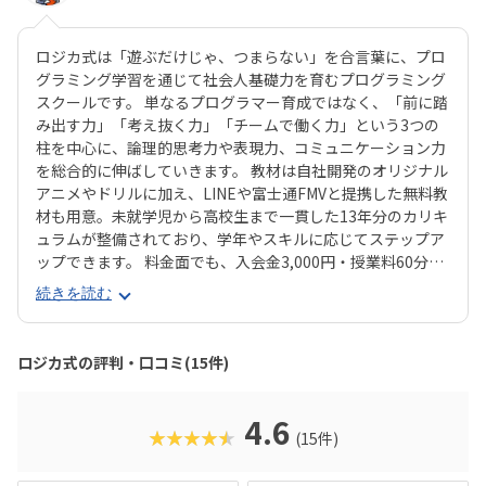
ロジカ式は「遊ぶだけじゃ、つまらない」を合言葉に、プロ
グラミング学習を通じて社会人基礎力を育むプログラミング
スクールです。 単なるプログラマー育成ではなく、「前に踏
み出す力」「考え抜く力」「チームで働く力」という3つの
柱を中心に、論理的思考力や表現力、コミュニケーション力
を総合的に伸ばしていきます。 教材は自社開発のオリジナル
アニメやドリルに加え、LINEや富士通FMVと提携した無料教
材も用意。未就学児から高校生まで一貫した13年分のカリキ
ュラムが整備されており、学年やスキルに応じてステップア
ップできます。 料金面でも、入会金3,000円・授業料60分あ
たり1,800円とリーズナブル。年間で比較しても他スクール
続きを読む
より大幅に低コストで学べるのが大きな魅力です。 さらに
「全国選抜小学生プログラミング大会」や独自の認定制度な
ど、チャレンジの場も多数。 プログラミングだけでなく、人
ロジカ式の評判・口コミ(15件)
前での発表や課題解決に取り組む経験が、将来の進学や社会
で役立つ力につながります。
4.6
★★★★★
(15件)