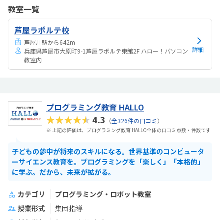
がある子どもは体験終わった後にめっちゃ楽しかった！とニコニコし
教室一覧
ていました！学校でも学校のクラブでもスクラッチやっているので抵
抗もなかった！
芦屋ラポルテ校
芦屋川駅から642m
詳細
兵庫県芦屋市大原町9-1芦屋ラポルテ東館2F ハロー！パソコン
教室内
プログラミング教育 HALLO
★★★★★
4.3
（
全326件の口コミ
）
※ 上記の評価は、プログラミング教育 HALLO全体の口コミ点数・件数です
子どもの夢中が将来のスキルになる。世界基準のコンピュータ
ーサイエンス教育を。プログラミングを「楽しく」「本格的」
に学ぶ。だから、未来が拡がる。
カテゴリ
プログラミング・ロボット教室
授業形式
集団指導