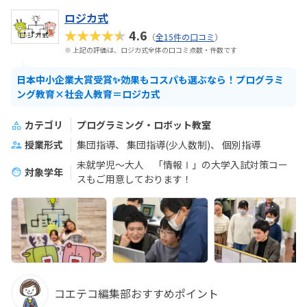
ロジカ式
★★★★★
4.6
（
全15件の口コミ
）
※ 上記の評価は、ロジカ式全体の口コミ点数・件数です
日本中小企業大賞受賞✨効果もコスパも選ぶなら！プログラミ
ング教育×社会人教育＝ロジカ式
カテゴリ
プログラミング・ロボット教室
授業形式
集団指導
集団指導(少人数制)
個別指導
未就学児～大人 「情報Ⅰ」の大学入試対策コー
対象学年
スもご用意しております！
コエテコ編集部おすすめポイント