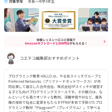
対象学年
年長～中学3年生
体験レッスン＋口コミ投稿で
Amazonギフトカード2,000円分
がもらえる！
コエテコ編集部おすすめポイント
プログラミング教育 HALLO は、やる気スイッチグループと
Preferred Networks（プリファードネットワークス）が共
同出資して設立した合弁会社、株式会社YPスイッチが運営す
る子ども向けプログラミングスクールです。その魅力は、な
んといっても高クオリティな教材。深層学習やAIなど、最先
端の技術で社会に変革をもたらすPFNが本気で手掛けたプロ
グラミング教材「Playgram™（プレイグラム）」で学べる