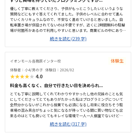
ずっと興味を持っていたプログラミングですが...
優しく丁寧に教えてくださり、子供がもっとこうしたいというような
質問などにもすぐ答えてくれてました。子供のレベルに合わせて進ん
でいくカリキュラムなので、不安なく進めていけると思いました。自
転車置き場が併設されてないのは不便ですが、近くに2時間無料の駐輪
場が何箇所かあるので利用しやすいと思います。商業ビルの中にあり
明るく綺麗で、一人でコツコツプログラミングを進めて行ける環境か
続きを読む(239 字)
とおもいました。他のプログラミング教室に比べると、格段に安くて
通いやすい価格設定になっていると思います。
体験生
イオンモール各務原インター校
体験者：小4/男の子
体験日：2026/02
★★★★★
4.0
料金も高くなく、自分で行きたい日を決められ...
とても丁寧に説明してくれてわかりやすかったし他の兄妹のことも気
にしてくださってとてもありがたかった私はプログラミングについて
全然分からないがこれから授業でも必須になるし将来に役立ちそう駐
車場の混み具合がちょっと気になるが待っている間に買い物なども出
来るのはとても良いとてもキレイな環境で一人一人個室でないけどパ
ーテーションがあるのも安心だしヘッドホンなども衛生的であった他
続きを読む(317 字)
のプログラミングと比べて同じくらいのねだんであったが子どもなの
で急な病気などがキャンセルになってしまうのはなかなか辛いところ