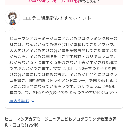
Amazonギフトカード2,000円分
がもらえる！
コエテコ編集部おすすめポイント
ヒューマンアカデミージュニアこどもプログラミング教室の
魅力は、なんといっても運営会社が蓄積してきたノウハウ。
大人向け／子ども向けの習い事を多数展開してきた事業者だ
からこそ、子どもの興味を引き出す教材・カリキュラムや、
わからない点・つまずく点を残さない工夫が生かされた環境
で学ぶことができます。授業は月2回、90分ずつと子ども向
けの習い事にしては長めの設定。子どもが自発的にプログラ
ムを書き、試行錯誤（トライアンドエラー）を繰り返せるよ
うにこの時間になっているそうです。カリキュラムは全5年
構成で、で、初心者や女の子でもとっつきやすいビジュアル
プログラミングツール「Scratch（スクラッチ）」から初め
続きを読む
て、エンジニアが実際に使用するプログラミング言語「Java
Script」までステップアップすることができます。ベーシッ
クコースではマウス操作など、パソコンの操作自体から学べ
ヒューマンアカデミージュニアこどもプログラミング教室の評
るので、自宅でまったくパソコンをさわったことのないお子
判・口コミ(175件)