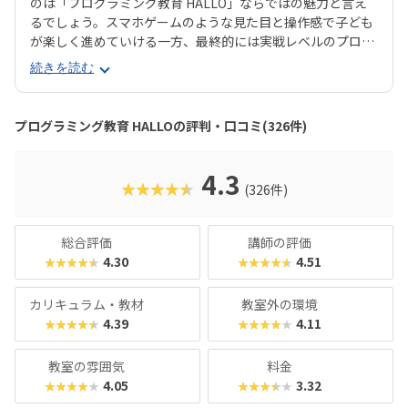
のは「プログラミング教育 HALLO」ならではの魅力と言え
るでしょう。スマホゲームのような見た目と操作感で子ども
が楽しく進めていける一方、最終的には実戦レベルのプログ
ラミングスキルが身につく「Playgram」には、まるでマイ
続きを読む
ンクラフト（マイクラ）のように3D空間をデザインできるモ
ードも。子どもの創造性と技術力、そのどちらも高めていけ
るスクールをお探しのご家庭にぴったりのスクールです。ま
プログラミング教育 HALLOの評判・口コミ(326件)
た、運営元のやる気スイッチグループといえば、子どもの性
格や学習タイプを見極める「個性診断テスト（ETS）」も有
名。学習計画や講師とのマッチングに使われるそうで、「教
4.3
★★★★★
(326件)
材はいいけど、先生との相性が……」なんてトラブルも極力
防ぎます。入り口は楽しく、奥行きはどこまでも！ぜひお近
くの教室に足を運んでみてくださいね。
総合評価
講師の評価
4.30
4.51
★★★★★
★★★★★
カリキュラム・教材
教室外の環境
4.39
4.11
★★★★★
★★★★★
教室の雰囲気
料金
4.05
3.32
★★★★★
★★★★★