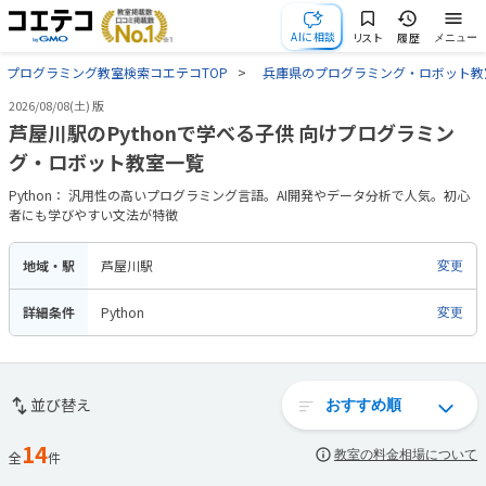
AIに相談
リスト
履歴
メニュー
プログラミング教室検索コエテコTOP
兵庫県のプログラミング・ロボット教
2026/08/08(土) 版
芦屋川駅のPythonで学べる子供 向けプログラミン
グ・ロボット教室一覧
Python： 汎用性の高いプログラミング言語。AI開発やデータ分析で人気。初心
者にも学びやすい文法が特徴
地域・駅
芦屋川駅
変更
詳細条件
Python
変更
並び替え
14
教室の料金相場について
全
件