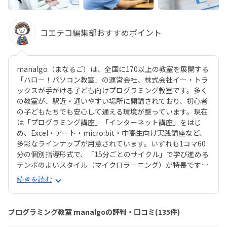
コエテコ編集部おすすめポイント
manalgo（まなるご）は、全国に170以上の教室を展開する
「ハロー！パソコン教室」の運営会社、株式会社イー・トラ
ックスが手がける子ども向けプログラミング教室です。多く
の教室が、駅近・通いやすい場所に開講されており、初心者
の子どもたちでも安心して通える環境が整っています。現在
は「プログラミング講座」「インターネット講座」をはじ
め、Excel・アート・micro:bit・中高生向け実践講座など、
多彩なラインナップが用意されています。いずれも1コマ60
分の個別指導形式で、「15分ごとのサイクル」で学び進める
テンポのよいスタイル（マイクロラーニング）が特長です。
中でも「ジュニア・プログラミング検定」に準拠したプログ
続きを読む
ラミング講座では、実際にほぼ満点で合格したお子さんもお
り、保護者からの信頼も厚い内容となっています。楽しく学
ぶだけでなく、“かたちに残る成果”が得られるのも魅力のひ
プログラミング教室 manalgoの評判・口コミ(135件)
とつです。