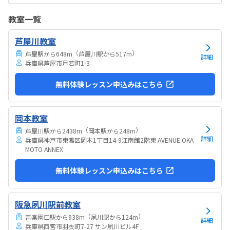
は高い。他の習い事もしているので悩みどころです。マイクラで遊ん
でいるという印象が少なかった。ちゃんと学びがたくさんあった。
教室一覧
芦屋川教室
（
）
芦屋駅から648m
芦屋川駅から517m
詳細
兵庫県芦屋市月若町1-3
無料体験レッスン申込みはこちら
岡本教室
（
）
芦屋川駅から2438m
岡本駅から248m
詳細
兵庫県神戸市東灘区岡本1丁目14-9江南館2階東 AVENUE OKA
MOTO ANNEX
無料体験レッスン申込みはこちら
阪急夙川駅前教室
（
）
苦楽園口駅から938m
夙川駅から124m
詳細
兵庫県西宮市羽衣町7-27 サン夙川ビル4F