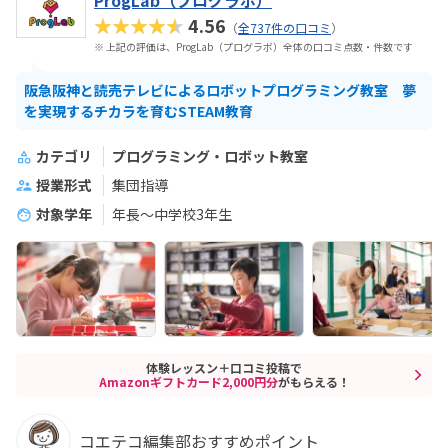
ProgLab（プログラボ）
★★★★★
4.56
（
全737件の口コミ
）
※ 上記の評価は、ProgLab（プログラボ）全体の口コミ点数・件数です
阪急阪神と読売テレビによるロボットプログラミング教室 夢
を実現するチカラを育むSTEAM教育
カテゴリ
プログラミング・ロボット教室
授業形式
集団指導
対象学年
年長～中学校3年生
体験レッスン＋口コミ投稿で
Amazonギフトカード2,000円分
がもらえる！
コエテコ編集部おすすめポイント