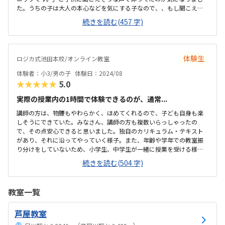
た。うちの子は大人の本心などを気にする子なので、、もし聞こえる
とがっかりしてしまうかなと思いました。プレゼンなどは苦手かなと
続きを読む(457 字)
思いましたが、その子のペースに合わせてくださるそうです。前に出
るのが苦手なので、ここに通う事で少しずつ自信を持てるようになる
かなと思えました。教材も子供は楽しんでいたようです。自宅から近
く通いやすいです。駅前なので、送った後も買い物など色々用事を済
体験生
ロジカ式池田本校/オンライン教室
ませられそうで良いです。とても明るく清潔で気持ちの良い空間でし
た。子供もきれいだったと言っていました。他とも比較して、ちょう
体験者：小3/男の子
体験日：2024/08
ど良いかなと思いました。振り替えが出来るのもすごく...
★★★★★
5.0
実際の授業内の1時間で体験できるのが、通常...
講師の方は、物腰もやわらかく、ほめてくれるので、子ども自身も楽
しそうにできていた。みなさん、講師の方も複数いらっしゃったの
で、その点安心できると思いました。独自のカリキュラム・テキスト
があり、それに沿ってやっていく様子。また、年齢や学年での教室振
り分けをしていないため、小学生、中学生が一緒に授業を受ける様子
だった。（作業自体は、一人でやる）駅近なので、通うには便利そう
続きを読む(504 字)
です。夕方だったため、仕事帰りの方とすれ違う程度の人通りでし
た。安全面も特に問題なさそうです。自転車は駐輪場に関しては確認
してません。一人ひとり、席が離れて集中できそうな雰囲気でした。1
教室一覧
コマの教室に、８～10人ほど座席だったように思います。入口では靴
を履き替えて、スリッパをはくようになっていました。回数は選択可
芦屋教室
能とのこと。また、振替もできるというお話でした。料金は、プログ
ラミング教室自体が他の習い事に比べて高額なので、平...
（
）