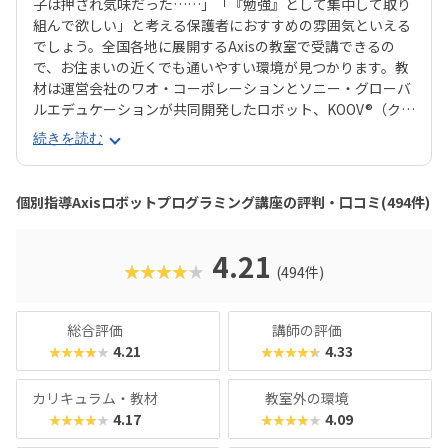
子は押され気味だった……」「『勉強』として集中して取り
組んで欲しい」と考える保護者におすすめの雰囲気といえる
でしょう。全国各地に展開するAxisの教室で受講できるの
で、お住まいの近くでも通いやすい環境が見つかります。教
材は運営会社のワオ・コーポレーションとソニー・グローバ
ルエデュケーションが共同開発したロボット、KOOV®︎（クー
ブ）。半透明のカラフルなブロックを組み合わせながらロボ
続きを読む
ットを組み立てていくので、女の子にも人気が高いのがポイ
ント。ロボットが好きな子はもちろん、色彩感覚に優れる子
からも評判の教材です。さらに、高学年からはエンジニアも
個別指導Axisロボットプログラミング講座の評判・口コミ(494件)
使う本格的なプログラミング言語「Python（パイソン）」
を学べるマスターコースも用意されています。これまでどお
りのとっつきやすい見た目から入って、実践レベルの内容が
4.21
★★★★★
(494件)
学べると好評です。授業料が比較的お手頃価格なのもポイン
トで、ファーストコースは6,930円＋教材費2,640円（80分×
月2回）、レギュラーコースは8,800円＋教材費2,640円＋テ
総合評価
講師の評価
キスト費2,860円（80分×月2回）、マスターコースは11,00
4.21
4.33
★★★★★
★★★★★
0円＋教材費2,640円＋テキスト費2,860円（80分×月2
回）。年に1度のテキスト費以外、追加料金もかかりませ
カリキュラム・教材
教室外の環境
ん。明確な料金体系と通いやすさ、ある程度「勉強」の雰囲
4.17
4.09
★★★★★
★★★★★
気を重視する方におすすめのスクールです。