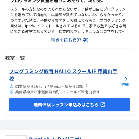
プログラミング教室を通うにあたって、親が受...
スクールの方針なのかよくわからないが、子供が自由にプログラミン
グを進めていて積極的には講師が教えていない。わからなかったり、
つまずいた時に、子供から質問をして教えてる感じ。プログラミング
自体は、ipadにインストールされているので、家でも塾でも好きな時
にできる教材になっている。授業内容やカリキュラムは見学をしてい
ないので子供の話だが、積極的に講師が教えていないみたい。月1回は
続きを読む(597 字)
プログラミングで作ったものを発表すると聞いていたが、実施してな
いみたい。駅からは徒歩ですぐ来れる距離で、一本道だから迷うこと
なく来れるので立地は良いと思います。駐車場はないので、車の送迎
教室一覧
は路上駐車になります。駐輪スペースはあるので子供一人でも近い人
なら行けると思います。奥の方まで覗いたことはないので詳しくはわ
プログラミング教育 HALLO スクールIE 甲南山手
からないが、入り口や教室の内装は奇麗だと思います。気軽に入りや
すい感じがします。ひとそれぞれになってしまい...
校
詳細
（
）
岡本駅から1675m
甲南山手駅から188m
兵庫県神戸市東灘区森南町1-5-1 セルバ甲南山手2F
無料体験レッスン申込みはこちら