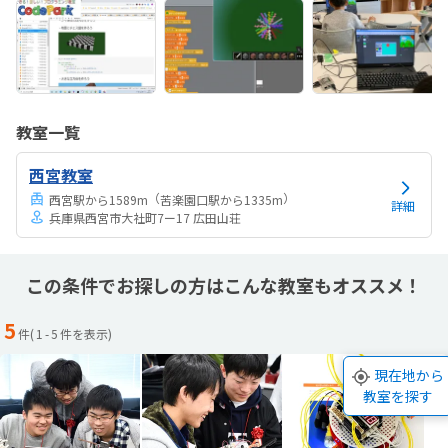
教室一覧
西宮教室
（
）
西宮駅から1589m
苦楽園口駅から1335m
詳細
兵庫県西宮市大社町7ー17 広田山荘
この条件でお探しの方はこんな教室もオススメ！
5
件(
1
-
5
件を表示)
現在地から
教室を探す