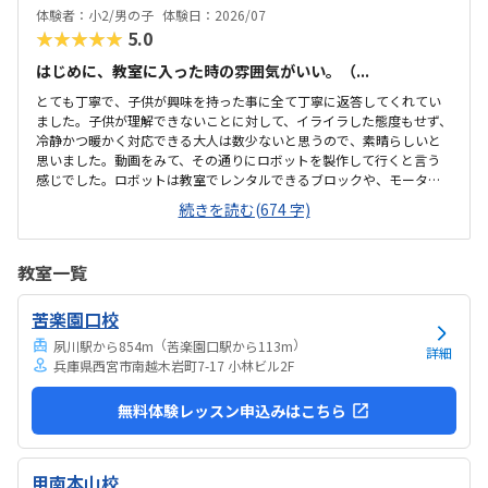
体験者：小2/男の子
体験日：2026/07
★★★★★
5.0
はじめに、教室に入った時の雰囲気がいい。（...
とても丁寧で、子供が興味を持った事に全て丁寧に返答してくれてい
ました。子供が理解できないことに対して、イライラした態度もせず、
冷静かつ暖かく対応できる大人は数少ないと思うので、素晴らしいと
思いました。動画をみて、その通りにロボットを製作して行くと言う
感じでした。ロボットは教室でレンタルできるブロックや、モーター
などです。タブレットの操作も子供自身ができるので、機械に強くな
続きを読む(674 字)
るなという印象でした。家から自転車ですぐのところにあります。駐
輪スペースもあり、場所も道路面に接しているので、すぐに見つけら
れ、わかりやすいです。シンプルで無駄のない部屋でした。白を基調
教室一覧
としているので、気が散らず、集中しやすいと思います。個人授業なの
で、割高かなと思いました。生徒2.3人でも大丈夫な感じはします。あ
苦楽園口校
と、動画を見ながら制作するので、簡単なうちは家でもできる内容か
なと思います。あまり得意な事がなく、自分に...
（
）
夙川駅から854m
苦楽園口駅から113m
詳細
兵庫県西宮市南越木岩町7-17 小林ビル2F
無料体験レッスン申込みはこちら
甲南本山校