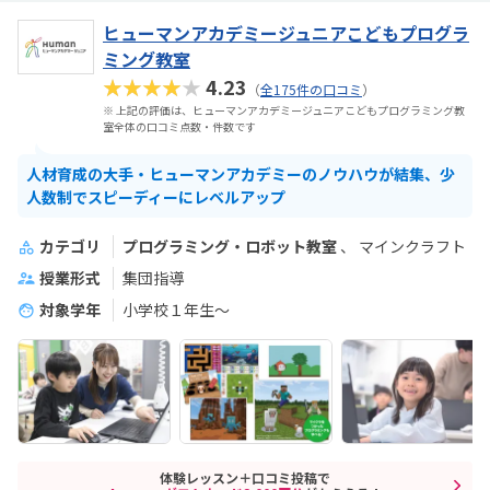
ヒューマンアカデミージュニアこどもプログラ
ミング教室
★★★★★
4.23
（
全175件の口コミ
）
※ 上記の評価は、ヒューマンアカデミージュニアこどもプログラミング教
室全体の口コミ点数・件数です
人材育成の大手・ヒューマンアカデミーのノウハウが結集、少
人数制でスピーディーにレベルアップ
カテゴリ
プログラミング・ロボット教室
マインクラフト
授業形式
集団指導
対象学年
小学校１年生〜
体験レッスン＋口コミ投稿で