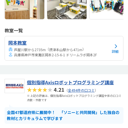
教室一覧
岡本教室
（
）
芦屋川駅から2735m
摂津本山駅から471m
詳細
兵庫県神戸市東灘区岡本2-15-6-1 ドリームラボ岡本2F
個別指導Axisロボットプログラミング講座
★★★★★
4.21
（
全494件の口コミ
）
※ 上記の評価は、個別指導Axisロボットプログラミング講座全体の口コミ
点数・件数です
全国47都道府県に展開中！ 「ソニーと共同開発」した独自の
教材とカリキュラムで学びます