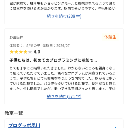
室が駅前で、駐車場もショッピングモールと提携されてるようで帰り
に駐車券を頂けるのが助かります。駅前で分かりやすく、中も明るい
雰囲気で、初めてでも緊張すること無くとけ込めたので良いと思いま
続きを読む(288 字)
した。他の教室も比較しましたが、大体同じような金額設定かな？と
思います。初期投資がかからないのが魅力です。とにかく何でも興味
津々の子なのですごが、どんどん触らせて頂けて子どもも満足出来た
のが良かったです。
体験生
野田阪神
体験者：小5/男の子
体験日：2026/07
★★★★★
4.0
子供たちは、初めてのプログラミングに参加で...
とても丁寧にご指導いただきました。わからないところも親身になっ
て応えていただけていました。色々なプログラムが用意されているよ
うで、子供たちもとても興味を持つような内容でした。駅からは歩い
ていける距離でした。バス停も歩いていける距離で、便利だなと感じ
ました。少し簡素でしたが、集中できる空間だったと思います。子供
たちが主体的に学べる空間があったと思います月々の費用は少し高い
続きを読む(271 字)
かな感じました。単発で参加できるシステムがあればもっと良いと思
いました初めて体験することもあり、楽しい様子でした。また参加し
たいと思ったようで、良い経験になったと思います
教室一覧
プログラボ夙川