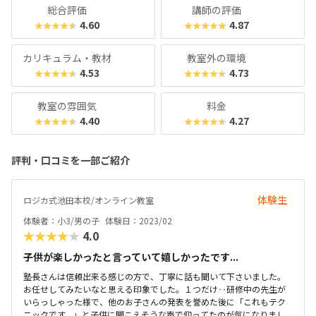
総合評価
講師の評価
4.60
4.87
★★★★★
★★★★★
カリキュラム・教材
教室外の環境
4.53
4.73
★★★★★
★★★★★
教室の雰囲気
料金
4.40
4.27
★★★★★
★★★★★
評判・口コミを一部ご紹介
体験生
ロジカ式池田本校/オンライン教室
体験者：小3/男の子
体験日：2023/02
★★★★★
4.0
子供が楽しかったと言っていて嬉しかったです...
塾長さんは信頼出来る感じの方で、丁寧に話も聞いて下さいました。
お任せしてみたいなと思える印象でした。１つだけ‥研修中の先生が
いらっしゃった様で、他のお子さんの発表を誉めた後に「これもテク
ニックです。」と子供に聞こえそうな声で仰ってたのが気になりまし