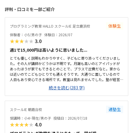
評判・口コミを一部ご紹介
体験生
プログラミング教育 HALLO スクールIE 足立鹿浜校
体験者：小5/男の子
体験日：2026/07
★★★★★
3.0
週1で15,000円は高いように思いました...
とても優しく説明もわかりやすく、子どもに寄り添ってくださいまし
た。その人が講師かどうかは不明です。月謝も高いのとアイパッドが
あったほうが家でもできるとのことで、プラスで出費だなと。家から
は近いのでこどもひとりでも通えそうです。大通りに面しているので
人目もあり安心できる場所です。教室は見れませんでした。塾が経営
しているとのことで塾の方の教室は少し覗けました。建物自体が古い
続きを読む(283 字)
感じでした。週1で15,000円は高いように思いました。もう少し回数を
増やしてもらうか、下げてもらえると助かります。説明してくれた方
はとても説明がわかりやすく、こどもに寄り添ってくださいました。
通塾生
スクールIE 朝霞台校
受講時：小4~現在/男の子
投稿日：2026/07/18
★★★★★
4.0