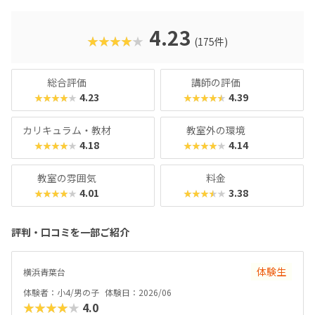
さんでも戸惑うことなく授業に入っていけるでしょう。大学
入試やオフィスワークなど、「将来のことを考えて習わせて
おきたい」方におすすめのスクールといえます。また、いず
4.23
★★★★★
(175件)
れもヒューマンオリジナルの教材で学べるので、高クオリテ
ィな指導を求める保護者におすすめできます。
総合評価
講師の評価
4.23
4.39
★★★★★
★★★★★
カリキュラム・教材
教室外の環境
4.18
4.14
★★★★★
★★★★★
教室の雰囲気
料金
4.01
3.38
★★★★★
★★★★★
評判・口コミを一部ご紹介
体験生
横浜青葉台
体験者：小4/男の子
体験日：2026/06
★★★★★
4.0