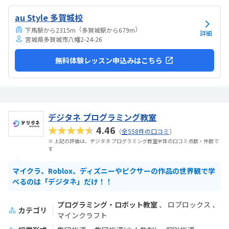
でいます。担当の方と相談して今回のコースが向いてるんじゃないか
au Style 多賀城校
と勧められました。
（
）
下馬駅から2315m
多賀城駅から679m
詳細
宮城県多賀城市八幡2-24-26
無料体験レッスン申込みはこちら
デジタネ プログラミング教室
★★★★★
4.46
（
全558件の口コミ
）
※ 上記の評価は、デジタネ プログラミング教室全体の口コミ点数・件数で
す
マイクラ、Roblox、ディズニーやピクサーの作品の世界観で学
べるのは「デジタネ」だけ！！
プログラミング・ロボット教室
ロブロックス
カテゴリ
マインクラフト