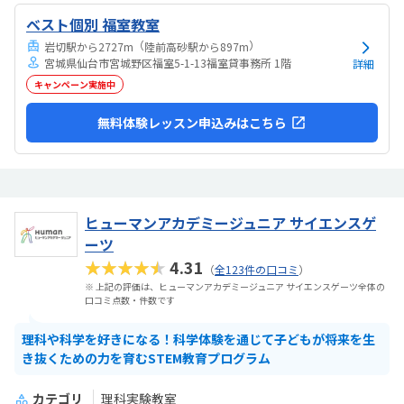
ベスト個別 福室教室
（
）
岩切駅から2727m
陸前高砂駅から897m
宮城県仙台市宮城野区福室5-1-13福室貸事務所 1階
詳細
キャンペーン実施中
無料体験レッスン申込みはこちら
ヒューマンアカデミージュニア サイエンスゲ
ーツ
★★★★★
4.31
（
全123件の口コミ
）
※ 上記の評価は、ヒューマンアカデミージュニア サイエンスゲーツ全体の
口コミ点数・件数です
理科や科学を好きになる！科学体験を通じて子どもが将来を生
き抜くための力を育むSTEM教育プログラム
カテゴリ
理科実験教室