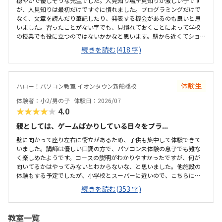
穏やかで優しそうな先生でした。人見知り場所見知りが激しい子です
が、人見知りは最初だけですぐに慣れました。プログラミングだけで
なく、文章を読んだり筆記したり、発表する機会があるのも良いと思
いました。習ったことがない字でも、見慣れておくことによって学校
の授業でも役に立つのではないかかなと思います。駅から近くてショ
ッピングモールの中にあるので便利です。車で来ても授業分の駐車券
続きを読む(418 字)
は付けてくれるそうです。ドコモショップ内なので音が気になるかと
思いましたが、扉を閉めればそんなに気になりませんでした。一面ガ
ラスなので程よい解放感で授業の様子が見れます。プログラミング教
室としてはこれくらいかな、という印象です。教材はマイクラなので
体験生
ハロー！パソコン教室 イオンタウン新船橋校
プライベートでも使えるからいいかな、と思ってます。学校で使って
いるパソコンはタッチパネルタイプなので、キーボードは打てるかな
体験者：小2/男の子
体験日：2026/07
と心配でしたが、すぐに慣れました。コマンド１つでた...
★★★★★
4.0
親としては、ゲームばかりしている日々をプラ...
壁に向かって座り左右に衝立があるため、子供も集中して体験できて
いました。講師は優しい口調の方で、パソコン未体験の息子でも難な
く楽しめたようです。コースの説明がわかりやすかったですが、何が
向いてるかはやってみないとわからないな、と思いました。他施設の
体験もする予定でしたが、小学校とスーパーに近いので、こちらに決
めました。息子はゲーミングチェアに初めて座れて嬉しかったようで
続きを読む(353 字)
す。開放的というよりは、落ち着いて楽しめるところが、息子には合
っていそうです。少し高いなという印象ですが、自宅のパソコンから
も利用できるとの事なので、やる気次第では納得できそうだなと思い
教室一覧
ました。日頃はSwitchで、マイクラやぽこあポケモンで建築を楽しん