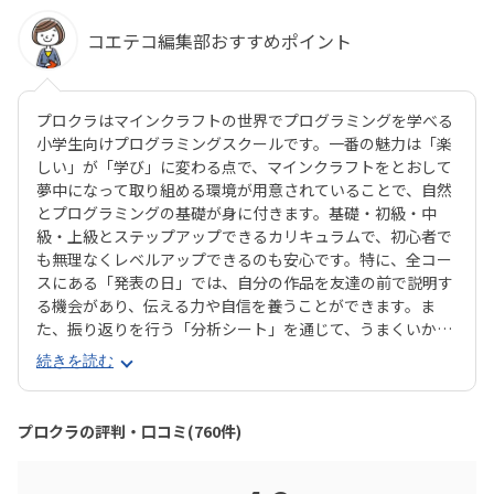
コエテコ編集部おすすめポイント
プロクラはマインクラフトの世界でプログラミングを学べる
小学生向けプログラミングスクールです。一番の魅力は「楽
しい」が「学び」に変わる点で、マインクラフトをとおして
夢中になって取り組める環境が用意されていることで、自然
とプログラミングの基礎が身に付きます。基礎・初級・中
級・上級とステップアップできるカリキュラムで、初心者で
も無理なくレベルアップできるのも安心です。特に、全コー
スにある「発表の日」では、自分の作品を友達の前で説明す
る機会があり、伝える力や自信を養うことができます。ま
た、振り返りを行う「分析シート」を通じて、うまくいかな
かった点をどう改善するかを考える習慣が身に付くのも特徴
続きを読む
です。さらに、講師は子どもたちの答えを引き出すコーチン
グ型指導を採用。自分で考え、解決する力を育みます。全国
600以上の教室で展開され、初めてでも安心して参加できる
プロクラの評判・口コミ(760件)
無料体験も実施中。遊びながら未来につながる力を育てられ
る、今注目のプログラミング教室です。