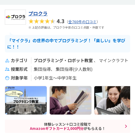
プロクラ
★★★★★
4.3
（
全760件の口コミ
）
※ 上記の評価は、プロクラ全体の口コミ点数・件数です
「マイクラ」の世界の中でプログラミング！「楽しい」を学び
に！！
カテゴリ
プログラミング・ロボット教室
マインクラフト
授業形式
集団指導
集団指導(少人数制)
対象学年
小学1年生～中学3年生
体験レッスン＋口コミ投稿で
Amazonギフトカード2,000円分
がもらえる！