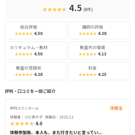
「中学受験や高校での理数教育に備えたい」そんなお子さま
4.5
★★★★★
(8件)
に、間違いなくおすすめできるコースです。ロボットを“遊
び”で終わらせず、“学問”として深めたいご家庭にこそ、ぜ
ひ体験していただきたい教室です。
総合評価
講師の評価
4.50
4.38
★★★★★
★★★★★
カリキュラム・教材
教室外の環境
4.50
4.13
★★★★★
★★★★★
教室の雰囲気
料金
4.38
4.25
★★★★★
★★★★★
評判・口コミを一部ご紹介
体験生
伊丹スワンホール
体験者：小5/男の子
体験日：2025/12
★★★★★
4.0
体験参加後、本人も、また行きたいと言ってい...