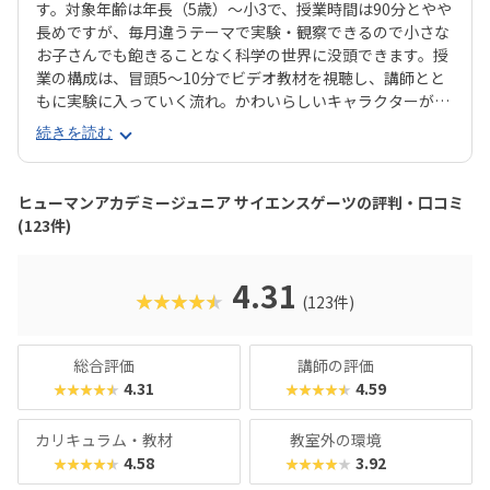
す。対象年齢は年長（5歳）〜小3で、授業時間は90分とやや
長めですが、毎月違うテーマで実験・観察できるので小さな
お子さんでも飽きることなく科学の世界に没頭できます。授
業の構成は、冒頭5〜10分でビデオ教材を視聴し、講師とと
もに実験に入っていく流れ。かわいらしいキャラクターが登
場するビデオ教材で子どもの興味をじゅうぶんに引き出して
続きを読む
から実験に移っていくことで、より科学の世界にのめり込ん
でいけそうですね。扱う実験はどれも安全性の高いものです
が、授業ではオリジナルの白衣・安全メガネをしっかり着
ヒューマンアカデミージュニア サイエンスゲーツの評判・口コミ
用。ただの遊びや体験イベントにとどまらない、「まじめに
(123件)
実験に取り組む姿勢」を育みます。「市販の実験キットは買
ったけど、作っただけで終わってしまった……」なんてお子
さまにおすすめです。理科実験教室といえば「理系」「男の
4.31
★★★★★
(123件)
子」のイメージが強いですが、直営教室では男女半々〜女の
子がちょっと多めのクラスも。将来の進路や男女差にかかわ
らず、子どもの好奇心の芽を養い、身近なテーマを通して思
総合評価
講師の評価
考力を育めるスクールと言えるでしょう。
4.31
4.59
★★★★★
★★★★★
カリキュラム・教材
教室外の環境
4.58
3.92
★★★★★
★★★★★