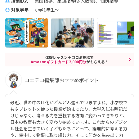
授業形式
集団指導
集団指導(少人数制)
個別指導
対象学年
小学1年生～
体験レッスン＋口コミ投稿で
Amazonギフトカード2,000円分
がもらえる！
コエテコ編集部おすすめポイント
最近、世の中のIT化がどんどん進んでいますよね。小学校で
もタブレットを使った授業が始まったり、大学入試も暗記だ
けじゃなく、考える力を重視する方向に変わってきたりと、
日本の教育も大きく変わり始めています。これからのデジタ
ル社会を生きていく子どもたちにとって、論理的に考える力
や、集中して物事に取り組む力、そして何かを生み出す力