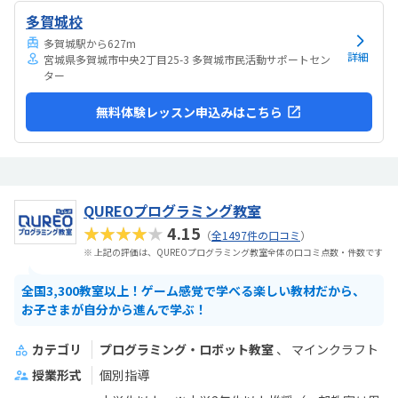
設内にあるため、イベントや催事がある日は駐車場が満車になること
多賀城校
があります。それ以外は特に不便なく通えています。市の公共施設内の
会議室を利用した教室ですが、施設内は清潔で、トイ...
多賀城駅から627m
詳細
宮城県多賀城市中央2丁目25-3 多賀城市民活動サポートセン
ター
無料体験レッスン申込みはこちら
QUREOプログラミング教室
★★★★★
4.15
（
全1497件の口コミ
）
※ 上記の評価は、QUREOプログラミング教室全体の口コミ点数・件数です
全国3,300教室以上！ゲーム感覚で学べる楽しい教材だから、
お子さまが自分から進んで学ぶ！
カテゴリ
プログラミング・ロボット教室
マインクラフト
授業形式
個別指導