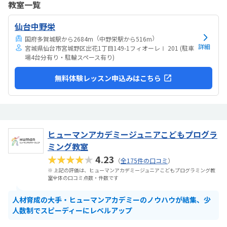
教室一覧
交通量が少し多いので、そこだけが残念です。車椅子での移動なの
で、バスが来ると道幅が少し狭く、通れるのですが怖いです。普通に
仙台中野栄
歩いて通うのには問題無いと思います。一人で使える長いテーブルを
使用出来るので、ゆったりと受講できます。他の方の部品...
（
）
国府多賀城駅から2684m
中野栄駅から516m
詳細
宮城県仙台市宮城野区出花1丁目149-1フィオーレⅠ 201 (駐車
場4台分有り・駐輪スペース有り)
無料体験レッスン申込みはこちら
ヒューマンアカデミージュニアこどもプログラ
ミング教室
★★★★★
4.23
（
全175件の口コミ
）
※ 上記の評価は、ヒューマンアカデミージュニアこどもプログラミング教
室全体の口コミ点数・件数です
人材育成の大手・ヒューマンアカデミーのノウハウが結集、少
人数制でスピーディーにレベルアップ