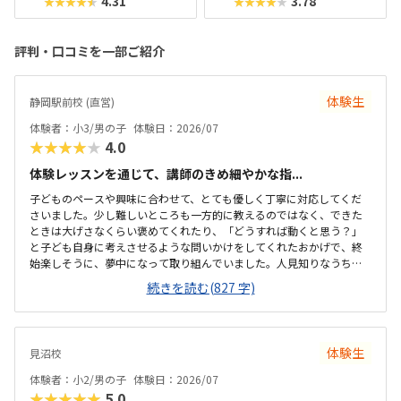
4.31
3.78
★★★★★
★★★★★
評判・口コミを一部ご紹介
体験生
静岡駅前校 (直営)
体験者：小3/男の子
体験日：2026/07
★★★★★
4.0
体験レッスンを通じて、講師のきめ細やかな指...
子どものペースや興味に合わせて、とても優しく丁寧に対応してくだ
さいました。少し難しいところも一方的に教えるのではなく、できた
ときは大げさなくらい褒めてくれたり、「どうすれば動くと思う？」
と子ども自身に考えさせるような問いかけをしてくれたおかげで、終
始楽しそうに、夢中になって取り組んでいました。人見知りなうちの
子もすぐに緊張がほぐれ、安心して楽しく学べたと感じています。子
続きを読む(827 字)
どもが大好きなロブロックスの世界を舞台にしているため、最初から
最後まで高いモチベーションで取り組めていました。ただ遊ぶだけで
なく、ゲームを作るというプロセスを通じて、自然とプログラミング
の基礎や論理的思考力が学べるカリキュラムになっていて素晴らしい
体験生
見沼校
と感じました。自分の思い描いた動きが画面上にすぐに反映される仕
組みも、子どもの「もっと作りたい」という意欲をを引き出すのにぴ
体験者：小2/男の子
体験日：2026/07
ったりだと思いました。最寄り駅から近く、大通りを通...
★★★★★
5.0