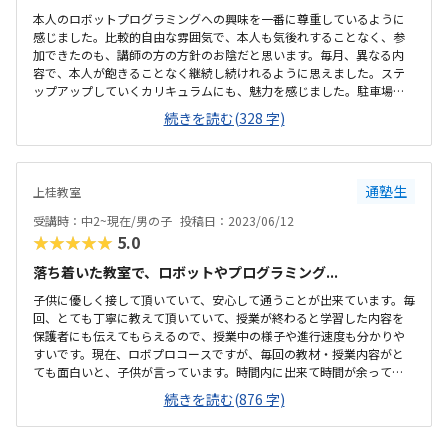
本人のロボットプログラミングへの興味を一番に尊重しているように
感じました。比較的自由な雰囲気で、本人も気後れすることなく、参
加できたのも、講師の方の方針のお陰だと思います。毎月、異なる内
容で、本人が飽きることなく継続し続けれるように思えました。ステ
ップアップしていくカリキュラムにも、魅力を感じました。駐車場が
あり、送迎しやすいのも良かったです（お迎え時は満車で入れなかっ
続きを読む(328 字)
たので、タイミングを工夫しないといけない気がします）施設自体
は、広くて、とても綺麗です。イスも充分にあり、送迎のついでに、親
が待って過ごすのも、苦じゃない気がします。初めて通うので、相場
がわかりませんが、プログラミング教室自体、安くはないと思うの
通塾生
上桂教室
で、妥当な金額ではないかなと思います。
受講時：中2~現在/男の子
投稿日：2023/06/12
★★★★★
5.0
落ち着いた教室で、ロボットやプログラミング...
子供に優しく接して頂いていて、安心して通うことが出来ています。毎
回、とても丁寧に教えて頂いていて、授業が終わると学習した内容を
保護者にも伝えてもらえるので、授業中の様子や進行速度も分かりや
すいです。現在、ロボプロコースですが、毎回の教材・授業内容がと
ても面白いと、子供が言っています。時間内に出来て時間が余って
も、先生が追加の課題を出して下さるので、時間中ずっと夢中でロボ
続きを読む(876 字)
ットを触れるようです。また、工具を使って組み立てるロボットは、
ブロックで作るタイプと少し違うので、新しい楽しさがあり、毎回授
業をワクワクして楽しみにしています。駅からすごく近いのですが、