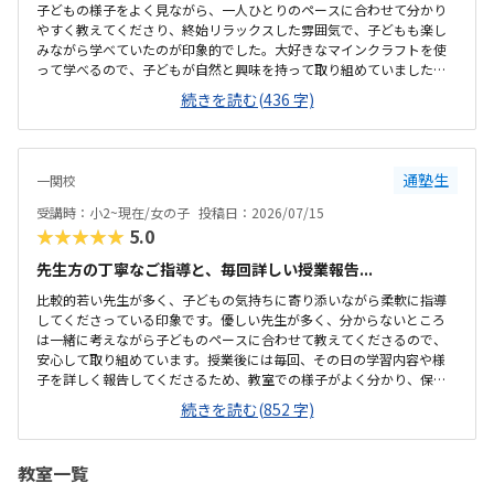
子どもの様子をよく見ながら、一人ひとりのペースに合わせて分かり
やすく教えてくださり、終始リラックスした雰囲気で、子どもも楽し
みながら学べていたのが印象的でした。大好きなマインクラフトを使
って学べるので、子どもが自然と興味を持って取り組めていました。
遊びの延長のような感覚でプログラミングに触れられる内容で、分か
続きを読む(436 字)
りやすいと感じました。教室の場所も分かりやすく、安心して通えそ
うだと感じました。周辺環境も落ち着いていて、送迎もしやすい印象
でした。アットホームな雰囲気で、広さは大きくなかったですが初め
てでも緊張せずに参加できる環境が良かったです。決して安い金額で
通塾生
一関校
はありませんが、授業内容やサポートを考えると妥当だと感じまし
た。先生が子どものペースに合わせて丁寧に声を掛けてくださり、安
受講時：小2~現在/女の子
投稿日：2026/07/15
心して体験できました。子どもも楽しそうに取り組み、積...
★★★★★
5.0
先生方の丁寧なご指導と、毎回詳しい授業報告...
比較的若い先生が多く、子どもの気持ちに寄り添いながら柔軟に指導
してくださっている印象です。優しい先生が多く、分からないところ
は一緒に考えながら子どものペースに合わせて教えてくださるので、
安心して取り組めています。授業後には毎回、その日の学習内容や様
子を詳しく報告してくださるため、教室での様子がよく分かり、保護
者としても安心しています。ゲーム感覚で楽しみながらプログラミン
続きを読む(852 字)
グを学べる教材で、子どもも達成感を感じながら取り組めています。
難しい場面では苦戦することもありますが、自分で見直したり先生と
一緒に考えたりしながらクリアできる内容になっていると感じます。
教室一覧
無料駐車場があり、普段は送迎しやすく便利です。ただ、市の公共施