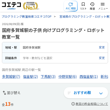
AIに相談
リスト
履歴
メニュー
プログラミング教室検索コエテコTOP
宮城県のプログラミング・ロボット教
2026/08/09(日) 版
国府多賀城駅の子供 向けプログラミング・ロボット
教室一覧
地域・駅
国府多賀城駅
変更
詳細条件
学年・教材などを選択
変更
国府多賀城駅 周辺の駅一覧
多賀城駅(7)
塩釜駅(2)
下馬駅(3)
中野栄駅(6)
西塩釜駅(1)
新利府
並び替え
13
教室の料金相場について
全
件