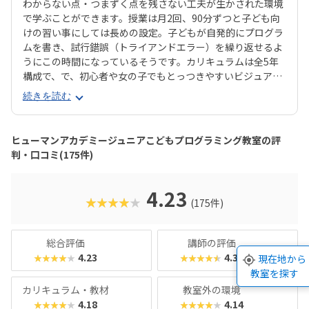
わからない点・つまずく点を残さない工夫が生かされた環境
で学ぶことができます。授業は月2回、90分ずつと子ども向
けの習い事にしては長めの設定。子どもが自発的にプログラ
ムを書き、試行錯誤（トライアンドエラー）を繰り返せるよ
うにこの時間になっているそうです。カリキュラムは全5年
構成で、で、初心者や女の子でもとっつきやすいビジュアル
プログラミングツール「Scratch（スクラッチ）」から初め
続きを読む
て、エンジニアが実際に使用するプログラミング言語「Java
Script」までステップアップすることができます。ベーシッ
クコースではマウス操作など、パソコンの操作自体から学べ
ヒューマンアカデミージュニアこどもプログラミング教室の評
るので、自宅でまったくパソコンをさわったことのないお子
判・口コミ(175件)
さんでも戸惑うことなく授業に入っていけるでしょう。大学
入試やオフィスワークなど、「将来のことを考えて習わせて
おきたい」方におすすめのスクールといえます。また、いず
4.23
★★★★★
(175件)
れもヒューマンオリジナルの教材で学べるので、高クオリテ
ィな指導を求める保護者におすすめできます。
総合評価
講師の評価
4.23
4.39
★★★★★
★★★★★
現在地から
教室を探す
カリキュラム・教材
教室外の環境
4.18
4.14
★★★★★
★★★★★