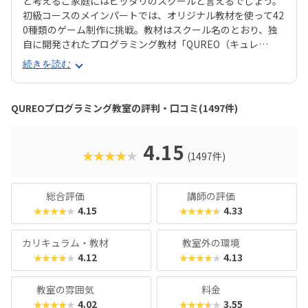
と考えるご家庭にはピッタリのスクールと言えるでしょう。
初級コースのメインパートでは、オリジナル教材を使って42
0種類のゲーム制作に挑戦。教材はスクール名のとおり、独
自に開発されたプログラミング教材「QUREO（キュレ
オ）」です。スマホゲームのような感覚でサクサク進められ
続きを読む
るのに、本格的な内容が学べるのが魅力。子どもにとっても
「やらされている感」がないので、楽しくゲームをクリアし
ていくようなペースでどんどん学習を進めていけます。教材
QUREOプログラミング教室の評判・口コミ(1497件)
のデザイン性も高く、実際にスマホゲーム開発で使用されて
いたキャラクター素材などを多数収録。リッチなグラフィッ
クに慣れている今の子どもでも、「安っぽい」「子どもっぽ
4.15
★★★★★
(1497件)
い」と思わず勉強に取り組めるでしょう。学習結果は通信簿
のような形で確認できるので、保護者も安心ですね。
総合評価
講師の評価
4.15
4.33
★★★★★
★★★★★
カリキュラム・教材
教室外の環境
4.12
4.13
★★★★★
★★★★★
教室の雰囲気
料金
4.02
3.55
★★★★★
★★★★★