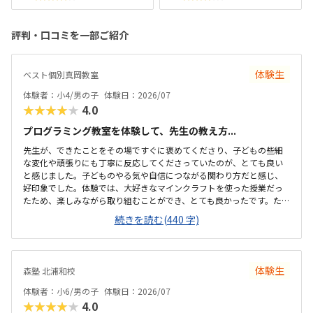
評判・口コミを一部ご紹介
体験生
ベスト個別真岡教室
体験者：小4/男の子
体験日：2026/07
★★★★★
4.0
プログラミング教室を体験して、先生の教え方...
先生が、できたことをその場ですぐに褒めてくださり、子どもの些細
な変化や頑張りにも丁寧に反応してくださっていたのが、とても良い
と感じました。子どものやる気や自信につながる関わり方だと感じ、
好印象でした。体験では、大好きなマインクラフトを使った授業だっ
たため、楽しみながら取り組むことができ、とても良かったです。た
だ、今後もずっとマインクラフトを使った内容ではないと伺ったの
続きを読む(440 字)
で、その後も興味を持って取り組めるかどうかは少し気になる点でし
た。教室は自宅から15分ほどの距離にあり、通いやすいと感じまし
た。また、駐車場もあるため、送り迎えもしやすく、安心して通わせ
られる環境だと思いました。教室は一人ひとりの席が完全に仕切られ
体験生
森塾 北浦和校
ているわけではありませんが、壁などで視線が分散しにくい工夫がさ
れており、集中しやすい雰囲気だと感じました。月4回（1回50分）で
体験者：小6/男の子
体験日：2026/07
約12,000円という料金は、我が家にとってはや...
★★★★★
4.0