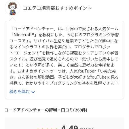
コエテコ編集部おすすめポイント
「コードアドベンチャー」は、世界中で愛される人気ゲーム
「Minecraft®」を教材にした、今注目のプログラミング学習
コースです。サバイバル生活や建築で子どもたちが夢中にな
るマインクラフトの世界を舞台に、プログラムでロボッ
ト“エージェント”を操作しながら課題をクリアしていく学習
スタイル。遊び感覚で進められるので「気づいたら集中して
いた！」という声が多く、楽しく自然に思考力を伸ばせま
す。おすすめポイントの一つは、人気YouTuber「いぬたぬ
き」さん監修の解説動画。子どもが大好きなYouTubeを見る
感覚で、わかりやすくプログラミングの基本を理解できま
す。さらに現場講師のコーチングが加わる「ダブルティーチ
続きを読む
ング」で、つまずいても安心。教材はわかりやすさと見やす
さに徹底的にこだわり、初心者でも無理なく学べる工夫が随
所に盛り込まれています。カリキュラムは初級からゲーム開
コードアドベンチャーの評判・口コミ(269件)
発クラスまで段階的に用意されており、マウス操作から始め
て、繰り返し処理・条件分岐、配列や関数、さらにはJavaSc
riptのテキストプログラミングまで体系的に学べます。長く
4.49