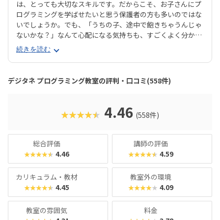
は、とっても大切なスキルです。だからこそ、お子さんにプ
ログラミングを学ばせたいと思う保護者の方も多いのではな
いでしょうか。でも、「うちの子、途中で飽きちゃうんじゃ
ないかな？」なんて心配になる気持ちも、すごくよく分かり
ます。そんな方にぜひおすすめしたいのが、デジタネプログ
続きを読む
ラミング教室なんです。デジタネには、子どもたちが夢中に
なって取り組める工夫がたくさんあります。特にお子様たち
に大人気のマインクラフトやロブロックスなどを活用するこ
デジタネ プログラミング教室の評判・口コミ(558件)
とで、ゲーム感覚で楽しみながら、自然とプログラミング的
思考が身につくカリキュラムになっているんです。実践的な
学びを通して、子どもたちは未来を生き抜くための土台をし
4.46
★★★★★
(558件)
っかりと築くことができます。ここでは、デジタネプログラ
ミング教室の魅力や、どんなコースで学べるのかを、分かり
やすくご紹介していきますね。
総合評価
講師の評価
4.46
4.59
★★★★★
★★★★★
カリキュラム・教材
教室外の環境
4.45
4.09
★★★★★
★★★★★
教室の雰囲気
料金