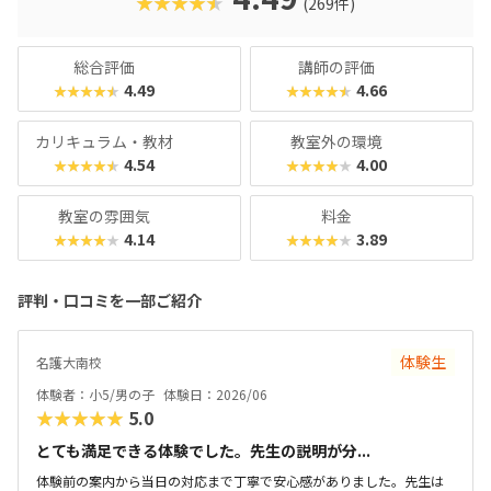
★★★★★
(269件)
続けても飽きないよう壮大なワールドやストーリーが展開さ
れる点も魅力です。プログラミング必修化や大学入試での情
報科目導入など、教育現場でますます重要視される「プログ
総合評価
講師の評価
ラミング的思考」。コードアドベンチャーなら、お子様が夢
4.49
4.66
★★★★★
★★★★★
中になれる環境で、将来に直結する力をしっかり育めます。
カリキュラム・教材
教室外の環境
4.54
4.00
★★★★★
★★★★★
教室の雰囲気
料金
4.14
3.89
★★★★★
★★★★★
評判・口コミを一部ご紹介
体験生
名護大南校
体験者：小5/男の子
体験日：2026/06
★★★★★
5.0
とても満足できる体験でした。先生の説明が分...
体験前の案内から当日の対応まで丁寧で安心感がありました。先生は