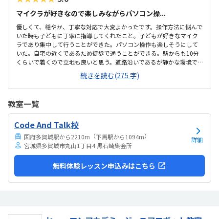
マイクラが好きなので楽しみながらパソコン操...
優しくて、穏やか、丁寧な対応で大変よかったです。操作方法に悩んで
いた時も子どもに丁寧に指導してくれたこと。子どもが好きなマイク
ラであり集中して行うことができた。パソコン操作も楽しそうにして
いた。自宅の近くであるため徒歩で通うことができる。駅からも10分
くらいで着くので立地も良いと思う。道路沿いであるが静かな環境で
子どもも落ち着いて集中して授業を受けることができた。プログラミ
続きを読む(275 字)
ングは高いイメージですが、月2回ということもあり、お手頃に通いや
すい金額であると思った。子どもが発言したことを肯定する姿勢で関
わってくれたこと。先生が優しくて穏やかであった。
教室一覧
Code And Talk校
（
）
国府多賀城駅から2210m
下馬駅から1094m
詳細
宮城県多賀城市丸山1丁目4 黒石崎集会所
無料体験レッスン申込みはこちら