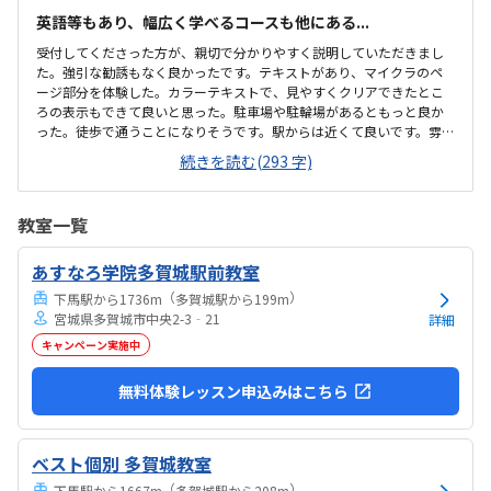
英語等もあり、幅広く学べるコースも他にある...
受付してくださった方が、親切で分かりやすく説明していただきまし
た。強引な勧誘もなく良かったです。テキストがあり、マイクラのペ
ージ部分を体験した。カラーテキストで、見やすくクリアできたとこ
ろの表示もできて良いと思った。駐車場や駐輪場があるともっと良か
った。徒歩で通うことになりそうです。駅からは近くて良いです。雰囲
気も良く、清潔感もあった。部屋が区切られていて、個人スペースも
続きを読む(293 字)
確保されていて良かった。基本料金以外に、追加料金があまり無さそ
うで良かった。できれば、毎月1万以内で通いたいです。子供に熱心に
話しかけてくださったり、褒めてくださって、子供が頑張ろうという
教室一覧
気持ちになれて良かった。
あすなろ学院多賀城駅前教室
（
）
下馬駅から1736m
多賀城駅から199m
宮城県多賀城市中央2-3‐21
詳細
キャンペーン実施中
無料体験レッスン申込みはこちら
ベスト個別 多賀城教室
（
）
下馬駅から1667m
多賀城駅から208m