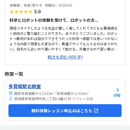
のが良かった。授業内容も子どもが好きそうな楽しく学べる科学で、
体験者：年長/男の子
体験日：2026/05
大満足で帰ってきました。
★★★★★
5.0
科学とロボットの体験を受けて、ロボットの方...
現役リタイヤしたような先生が優しく接してくれて子どもも緊張感な
く前向きに取り組むことができた。ありがとうございました。ロボッ
ト→教材があれば自分でできそうだった科学→家庭では思いつかない
ような内容で用意も大変なので、教室でやってもらえるのはありがた
い。自宅から近いので通いやすくて助かる。共働きなので習い事は土
日どちらかでハシゴすることが多いので、立地が駅前などで良い場所
続きを読む(409 字)
だと他の習い事と掛け持ちしやすい良くも悪くもなく特記することは
ございません。普通でした。汚くなく清潔に保たれている印象です。
一クラスあたりの定員を聞き忘れてしまったため適正な評価ができず
教室一覧
申し訳ありませんが、ロボットは、基本的には自分で進めるので、人
件費がかからないため少し割高かなと思います。科学も都心と遜色な
多賀城駅北教室
い価格設定なので決して安くはないかなと思います。スーパーボール
をもってかえれたり、ロボットが動いたりして得るもの...
（
）
国府多賀城駅から1322m
多賀城駅から335m
詳細
宮城県多賀城市中央二丁目14番11号 リフレーヌ内
無料体験レッスン申込みはこちら