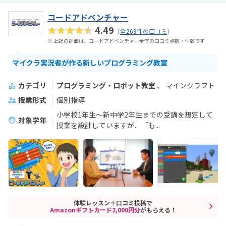
コードアドベンチャー
★★★★★
4.49
（
全269件の口コミ
）
※ 上記の評価は、コードアドベンチャー全体の口コミ点数・件数です
マイクラ実況者が作る新しいプログラミング教室
カテゴリ
プログラミング・ロボット教室
マインクラフト
授業形式
個別指導
小学校1年生～新中学2年生までの受講を想定して
対象学年
授業を設計していますが、「も...
体験レッスン＋口コミ投稿で
Amazonギフトカード2,000円分
がもらえる！