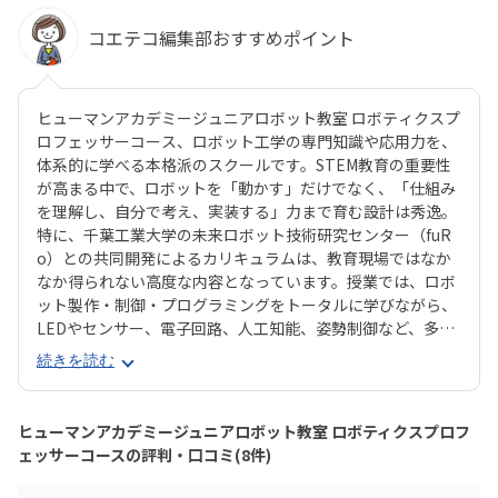
コエテコ編集部おすすめポイント
ヒューマンアカデミージュニアロボット教室 ロボティクスプ
ロフェッサーコース、ロボット工学の専門知識や応用力を、
体系的に学べる本格派のスクールです。STEM教育の重要性
が高まる中で、ロボットを「動かす」だけでなく、「仕組み
を理解し、自分で考え、実装する」力まで育む設計は秀逸。
特に、千葉工業大学の未来ロボット技術研究センター（fuR
o）との共同開発によるカリキュラムは、教育現場ではなか
なか得られない高度な内容となっています。授業では、ロボ
ット製作・制御・プログラミングをトータルに学びながら、
LEDやセンサー、電子回路、人工知能、姿勢制御など、多岐
にわたる技術にも触れられます。基礎から応用まで段階的に
続きを読む
学べる3年間のカリキュラムは、小学校高学年～中学生の
「もっと知りたい・つくりたい」気持ちを確実に伸ばしてく
れる構成です。また、受講生の多くが、自ら深い興味を持っ
ヒューマンアカデミージュニアロボット教室 ロボティクスプロフ
て入会する点も特徴的。全国の仲間と技術やアイデアを競う
ェッサーコースの評判・口コミ(8件)
「ロボプロ全国大会」もモチベーション向上につながる貴重
な機会です。「将来、ロボットやAIに関わる仕事がしたい」