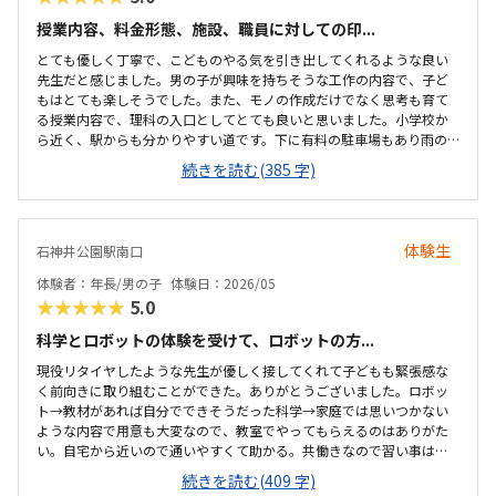
授業内容、料金形態、施設、職員に対しての印...
とても優しく丁寧で、こどものやる気を引き出してくれるような良い
先生だと感じました。男の子が興味を持ちそうな工作の内容で、子ど
もはとても楽しそうでした。また、モノの作成だけでなく思考も育て
る授業内容で、理科の入口としてとても良いと思いました。小学校か
ら近く、駅からも分かりやすい道です。下に有料の駐車場もあり雨の
日の送迎でも楽だと思いました。子供の自主性を重んじる雰囲気で、
続きを読む(385 字)
子どもたちは皆のびのびとしてました。職員の方も皆挨拶をしっかり
してくれて笑顔溢れ良い印象でした。月2回、教材費込みでこちらの値
段に何の不満もありません。他教室と比べて特段高いこともなく、平
均的な金額だと思います。先生たちがとにかく子どものしたいことや
体験生
石神井公園駅南口
自主性を優先してくれて、子どもたちがのびのび楽しそうにしていた
のが良かった。授業内容も子どもが好きそうな楽しく学べる科学で、
体験者：年長/男の子
体験日：2026/05
大満足で帰ってきました。
★★★★★
5.0
科学とロボットの体験を受けて、ロボットの方...
現役リタイヤしたような先生が優しく接してくれて子どもも緊張感な
く前向きに取り組むことができた。ありがとうございました。ロボッ
ト→教材があれば自分でできそうだった科学→家庭では思いつかない
ような内容で用意も大変なので、教室でやってもらえるのはありがた
い。自宅から近いので通いやすくて助かる。共働きなので習い事は土
日どちらかでハシゴすることが多いので、立地が駅前などで良い場所
続きを読む(409 字)
だと他の習い事と掛け持ちしやすい良くも悪くもなく特記することは