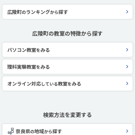
広陵町
ランキング
探す
の
から
広陵町の教室の特徴から探す
パソコン教室
みる
を
理科実験教室
みる
を
オンライン対応
教室
みる
している
を
検索方法を変更する
奈良県
地域
探す
の
から