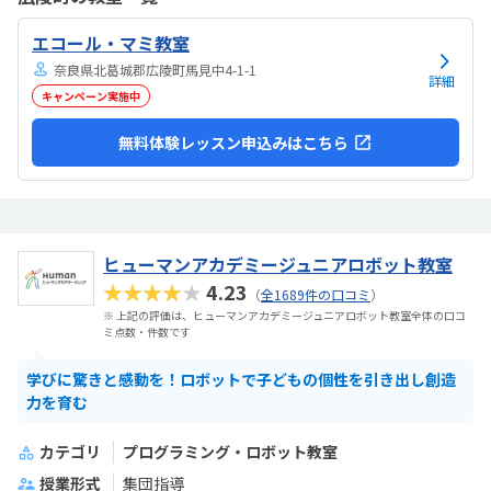
れたよです。親切に接して下さっているのが伝わります特にありませ
ん特にありません
エコール・マミ教室
奈良県北葛城郡広陵町馬見中4-1-1
詳細
キャンペーン実施中
無料体験レッスン申込みはこちら
ヒューマンアカデミージュニアロボット教室
★★★★★
4.23
（
全1689件の口コミ
）
※ 上記の評価は、ヒューマンアカデミージュニアロボット教室全体の口コ
ミ点数・件数です
学びに驚きと感動を！ロボットで子どもの個性を引き出し創造
力を育む
カテゴリ
プログラミング・ロボット教室
授業形式
集団指導