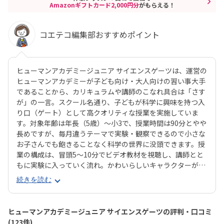
Amazonギフトカード2,000円分
がもらえる！
コエテコ編集部おすすめポイント
ヒューマンアカデミージュニア サイエンスゲーツは、運営の
ヒューマンアカデミーが子ども向け・大人向けの習い事大手
であることから、カリキュラムや講師のこなれ具合は「さす
が」の一言。スクール名通り、子どもが科学に興味を持つ入
り口（ゲート）として高クオリティな授業を実施していま
す。対象年齢は年長（5歳）〜小3で、授業時間は90分とやや
長めですが、毎月違うテーマで実験・観察できるので小さな
お子さんでも飽きることなく科学の世界に没頭できます。授
業の構成は、冒頭5〜10分でビデオ教材を視聴し、講師とと
もに実験に入っていく流れ。かわいらしいキャラクターが登
場するビデオ教材で子どもの興味をじゅうぶんに引き出して
続きを読む
から実験に移っていくことで、より科学の世界にのめり込ん
でいけそうですね。扱う実験はどれも安全性の高いものです
が、授業ではオリジナルの白衣・安全メガネをしっかり着
ヒューマンアカデミージュニア サイエンスゲーツの評判・口コミ
用。ただの遊びや体験イベントにとどまらない、「まじめに
(123件)