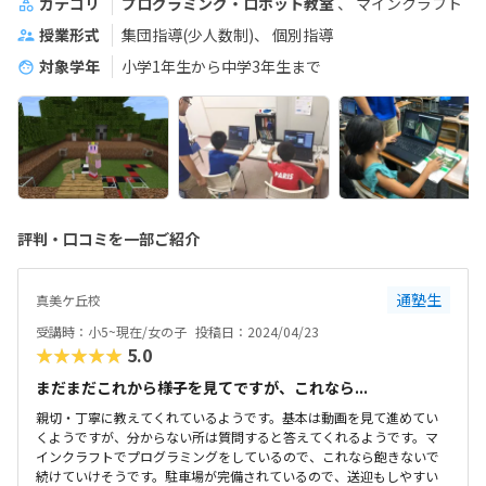
カテゴリ
プログラミング・ロボット教室
マインクラフト
授業形式
集団指導(少人数制)
個別指導
対象学年
小学1年生から中学3年生まで
評判・口コミを一部ご紹介
通塾生
真美ケ丘校
受講時：小5~現在/女の子
投稿日：2024/04/23
★★★★★
5.0
まだまだこれから様子を見てですが、これなら...
親切・丁寧に教えてくれているようです。基本は動画を見て進めてい
くようですが、分からない所は質問すると答えてくれるようです。マ
インクラフトでプログラミングをしているので、これなら飽きないで
続けていけそうです。駐車場が完備されているので、送迎もしやすい