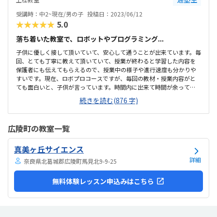
で、妥当な金額ではないかなと思います。
受講時：中2~現在/男の子
投稿日：2023/06/12
★★★★★
5.0
落ち着いた教室で、ロボットやプログラミング...
子供に優しく接して頂いていて、安心して通うことが出来ています。毎
回、とても丁寧に教えて頂いていて、授業が終わると学習した内容を
保護者にも伝えてもらえるので、授業中の様子や進行速度も分かりや
すいです。現在、ロボプロコースですが、毎回の教材・授業内容がと
ても面白いと、子供が言っています。時間内に出来て時間が余って
も、先生が追加の課題を出して下さるので、時間中ずっと夢中でロボ
続きを読む(876 字)
ットを触れるようです。また、工具を使って組み立てるロボットは、
ブロックで作るタイプと少し違うので、新しい楽しさがあり、毎回授
業をワクワクして楽しみにしています。駅からすごく近いのですが、
広陵町の教室一覧
交通量が少し多いので、そこだけが残念です。車椅子での移動なの
で、バスが来ると道幅が少し狭く、通れるのですが怖いです。普通に
真美ヶ丘サイエンス
歩いて通うのには問題無いと思います。一人で使える長いテーブルを
使用出来るので、ゆったりと受講できます。他の方の部品...
詳細
奈良県北葛城郡広陵町馬見北9-9-25
無料体験レッスン申込みはこちら