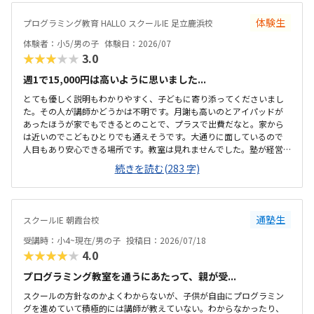
体験生
プログラミング教育 HALLO スクールIE 足立鹿浜校
体験者：小5/男の子
体験日：2026/07
★★★★★
3.0
週1で15,000円は高いように思いました...
とても優しく説明もわかりやすく、子どもに寄り添ってくださいまし
た。その人が講師かどうかは不明です。月謝も高いのとアイパッドが
あったほうが家でもできるとのことで、プラスで出費だなと。家から
は近いのでこどもひとりでも通えそうです。大通りに面しているので
人目もあり安心できる場所です。教室は見れませんでした。塾が経営
しているとのことで塾の方の教室は少し覗けました。建物自体が古い
続きを読む(283 字)
感じでした。週1で15,000円は高いように思いました。もう少し回数を
増やしてもらうか、下げてもらえると助かります。説明してくれた方
はとても説明がわかりやすく、こどもに寄り添ってくださいました。
通塾生
スクールIE 朝霞台校
受講時：小4~現在/男の子
投稿日：2026/07/18
★★★★★
4.0
プログラミング教室を通うにあたって、親が受...
スクールの方針なのかよくわからないが、子供が自由にプログラミン
グを進めていて積極的には講師が教えていない。わからなかったり、