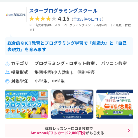
スタープログラミングスクール
★★★★★
4.15
（
全355件の口コミ
）
※ 上記の評価は、スタープログラミングスクール全体の口コミ点数・件数
です
総合的なICT教育とプログラミング学習で『創造力』と『自己
表現力』を育みます
カテゴリ
プログラミング・ロボット教室
パソコン教室
授業形式
集団指導(少人数制)
個別指導
対象学年
小学生、中学生
体験レッスン＋口コミ投稿で
Amazonギフトカード2,000円分
がもらえる！