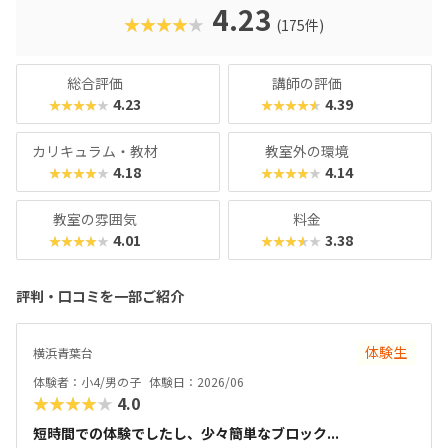
おきたい」方におすすめのスクールといえます。また、いず
4.23
★★★★★
(175件)
れもヒューマンオリジナルの教材で学べるので、高クオリテ
ィな指導を求める保護者におすすめできます。
総合評価
講師の評価
4.23
4.39
★★★★★
★★★★★
カリキュラム・教材
教室外の環境
4.18
4.14
★★★★★
★★★★★
教室の雰囲気
料金
4.01
3.38
★★★★★
★★★★★
評判・口コミを一部ご紹介
体験生
横浜青葉台
体験者：小4/男の子
体験日：2026/06
★★★★★
4.0
短時間での体験でしたし、少々簡単なブロック...