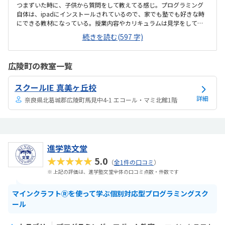
つまずいた時に、子供から質問をして教えてる感じ。プログラミング
自体は、ipadにインストールされているので、家でも塾でも好きな時
にできる教材になっている。授業内容やカリキュラムは見学をしてい
ないので子供の話だが、積極的に講師が教えていないみたい。月1回は
続きを読む(597 字)
プログラミングで作ったものを発表すると聞いていたが、実施してな
いみたい。駅からは徒歩ですぐ来れる距離で、一本道だから迷うこと
なく来れるので立地は良いと思います。駐車場はないので、車の送迎
広陵町の教室一覧
は路上駐車になります。駐輪スペースはあるので子供一人でも近い人
なら行けると思います。奥の方まで覗いたことはないので詳しくはわ
スクールIE 真美ヶ丘校
からないが、入り口や教室の内装は奇麗だと思います。気軽に入りや
すい感じがします。ひとそれぞれになってしまい...
詳細
奈良県北葛城郡広陵町馬見中4-1 エコール・マミ北館1階
進学塾文堂
★★★★★
5.0
（
全1件の口コミ
）
※ 上記の評価は、進学塾文堂全体の口コミ点数・件数です
マインクラフトⓇを使って学ぶ個別対応型プログラミングスク
ール