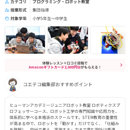
カテゴリ
プログラミング・ロボット教室
授業形式
集団指導
対象学年
小学5年生～中学生
体験レッスン＋口コミ投稿で
Amazonギフトカード2,000円分
がもらえる！
コエテコ編集部おすすめポイント
ヒューマンアカデミージュニアロボット教室 ロボティクスプ
ロフェッサーコース、ロボット工学の専門知識や応用力を、
体系的に学べる本格派のスクールです。STEM教育の重要性
が高まる中で、ロボットを「動かす」だけでなく、「仕組み
を理解し、自分で考え、実装する」力まで育む設計は秀逸。