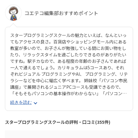
コエテコ編集部おすすめポイント
スタープログラミングスクールの魅力といえば、なんといっ
てもアクセスの良さ。百貨店やショッピングモール内にある
教室が多いので、お子さんが勉強している間にお買い物をし
たり、リラックスタイムを過ごしたりできるのがありがたい
ですね。駅チカなので、ある程度の年齢のお子さんであれば
一人で通えるでしょう。カリキュラムは5コースあり、それ
ぞれビジュアル プログラミングやAI、 プログラミング、リテ
ラシーなどを中心に幅広く学べます。 姉妹校「パソコン市民
講座」で展開されるジュニアPCコースも受講できるので、
「そもそもパソコンの基本操作がわからない」「パソコンで
何ができるかを学びたい」といったお子さんにもピッタリで
続きを読む
す。それぞれのお子さんの興味に合ったコースが見つかりや
すいのは安心ですね。スタープログラミングスクールは、過
去に総務省「若年層に対するプログラミング教育の普及推
スタープログラミングスクールの評判・口コミ(355件)
進」事業に採択され、新潟市の小中学校で授業を実施した実
績があります。教室はまじめに取り組む雰囲気で、子ども達