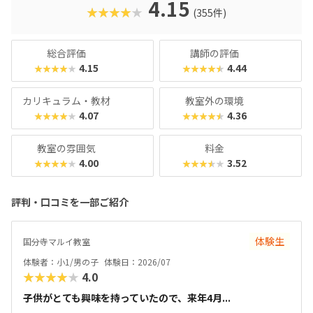
の顔は真剣そのもの。やる気があればどんどん高度なものが
4.15
★★★★★
(355件)
作れるので、のめり込むタイプのお子さんにおすすめの教室
です。在学生向けのイベント「SPSアワード」も有名で、東
京大学の伊藤謝恩ホールで行われるというから驚き。プログ
総合評価
講師の評価
ラミングスキルはもちろん、企画書を書いたり、プレゼンを
4.15
4.44
★★★★★
★★★★★
したりといったスキルもつけることができます。母体は大人
向けのパソコンスクールなので、「ついでに自分もスキルア
カリキュラム・教材
教室外の環境
ップしてみようかな？」なんてこともできちゃいますよ！
4.07
4.36
★★★★★
★★★★★
教室の雰囲気
料金
4.00
3.52
★★★★★
★★★★★
評判・口コミを一部ご紹介
体験生
国分寺マルイ教室
体験者：小1/男の子
体験日：2026/07
★★★★★
4.0
子供がとても興味を持っていたので、来年4月...