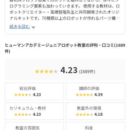
ログラミング要素も加わっていきます。 使用する教材は、ロ
ボットクリエイター・高橋智隆先生と共同開発されたオリジ
ナルキットです。70種類以上のロボットが作れるパーツ構成
で、飽きずに続けやすい点も特徴です。 月2回の90分授業で
続きを読む
は、ロボットを完成させる「基本製作」と、オリジナル改造
に挑戦する「応用実践」を繰り返す設計。子どもたちは毎
回、新しい達成感と成長を実感できる仕組みになっていま
ヒューマンアカデミージュニアロボット教室の評判・口コミ(1689
す。 自ら考え、試行錯誤しながらロボットを動かす経験は、
件)
創造力や論理的思考力を育むだけでなく、学ぶ楽しさそのも
のを教えてくれるはずです。
4.23
★★★★★
(1689件)
総合評価
講師の評価
4.23
4.39
★★★★★
★★★★★
カリキュラム・教材
教室外の環境
4.23
4.18
★★★★★
★★★★★
教室の雰囲気
料金