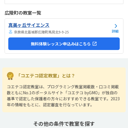
ございません。普通でした。汚くなく清潔に保たれている印象です。
一クラスあたりの定員を聞き忘れてしまったため適正な評価ができず
広陵町の教室一覧
申し訳ありませんが、ロボットは、基本的には自分で進めるので、人
件費がかからないため少し割高かなと思います。科学も都心と遜色な
真美ヶ丘サイエンス
い価格設定なので決して安くはないかなと思います。スーパーボール
をもってかえれたり、ロボットが動いたりして得るもの...
詳細
奈良県北葛城郡広陵町馬見北9-9-25
無料体験レッスン申込みはこちら
「コエテコ認定教室」とは？
コエテコ認定教室は、プログラミング教室掲載数・口コミ掲載
数ともにNo.1のポータルサイト「コエテコ byGMO」が独自の
基準で認定した保護者の方々におすすめできる教室です。2023
年の情報をもとに、認定審査を行なっています。
その他の条件で教室を探す