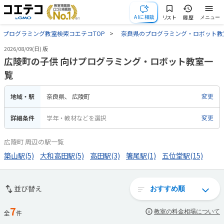
AIに相談
リスト
履歴
メニュー
プログラミング教室検索コエテコTOP
奈良県のプログラミング・ロボット教
2026/08/09(日) 版
広陵町の子供 向けプログラミング・ロボット教室一
覧
地域・駅
奈良県
広陵町
変更
詳細条件
学年・教材などを選択
変更
広陵町 周辺の駅一覧
築山駅(5)
大和高田駅(5)
高田駅(3)
箸尾駅(1)
五位堂駅(15)
並び替え
7
教室の料金相場について
全
件