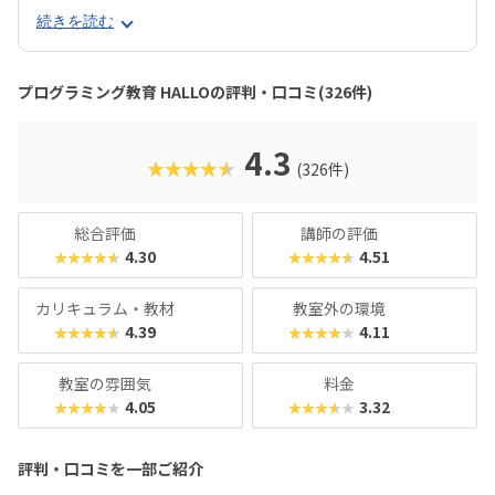
ラミングスキルが身につく「Playgram」には、まるでマイ
続きを読む
ンクラフト（マイクラ）のように3D空間をデザインできるモ
ードも。子どもの創造性と技術力、そのどちらも高めていけ
るスクールをお探しのご家庭にぴったりのスクールです。ま
プログラミング教育 HALLOの評判・口コミ(326件)
た、運営元のやる気スイッチグループといえば、子どもの性
格や学習タイプを見極める「個性診断テスト（ETS）」も有
名。学習計画や講師とのマッチングに使われるそうで、「教
4.3
★★★★★
(326件)
材はいいけど、先生との相性が……」なんてトラブルも極力
防ぎます。入り口は楽しく、奥行きはどこまでも！ぜひお近
くの教室に足を運んでみてくださいね。
総合評価
講師の評価
4.30
4.51
★★★★★
★★★★★
カリキュラム・教材
教室外の環境
4.39
4.11
★★★★★
★★★★★
教室の雰囲気
料金
4.05
3.32
★★★★★
★★★★★
評判・口コミを一部ご紹介