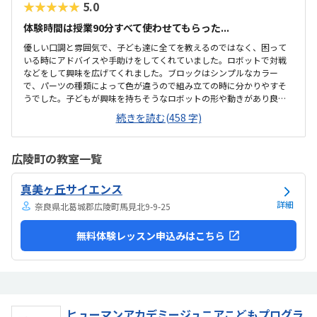
半額になりました。入会金も無料に。欲を言えば、...
★★★★★
5.0
体験時間は授業90分すべて使わせてもらった...
優しい口調と雰囲気で、子ども達に全てを教えるのではなく、困って
いる時にアドバイスや手助けをしてくれていました。ロボットで対戦
などをして興味を広げてくれました。ブロックはシンプルなカラー
で、パーツの種類によって色が違うので組み立ての時に分かりやすそ
うでした。子どもが興味を持ちそうなロボットの形や動きがあり良か
ったです。駐車場は停めやすく、分かりやすい場所にあるので助かり
続きを読む(458 字)
ます。近くに別の施設もあるので、習ってない兄弟が過ごしやすいと
思いました。教室はシンプルで余計なものが置いてないので集中でき
そうです。清潔な空間でした。授業を1日に2コマとれたり、翌月に回
広陵町の教室一覧
したりできるのは助かります。料金は今の物価で考えれば高いとは思
いませんが、子どもの成長具合で判断すると思います。子どもが自発
真美ヶ丘サイエンス
的にどんどん作り進めていったのには正直驚きました。最初からたく
さんあれこれ説明されずブロックを触らせてもらったの...
詳細
奈良県北葛城郡広陵町馬見北9-9-25
無料体験レッスン申込みはこちら
ヒューマンアカデミージュニアこどもプログラ