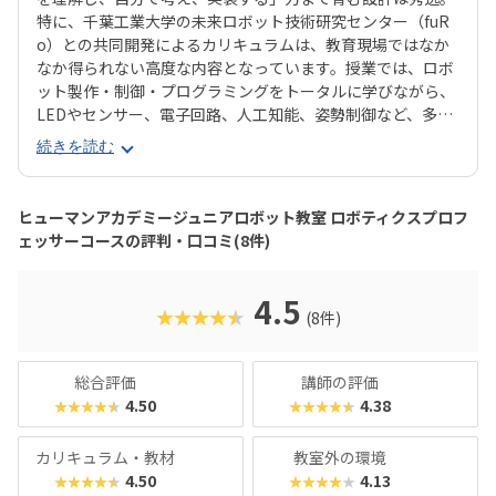
特に、千葉工業大学の未来ロボット技術研究センター（fuR
o）との共同開発によるカリキュラムは、教育現場ではなか
なか得られない高度な内容となっています。授業では、ロボ
ット製作・制御・プログラミングをトータルに学びながら、
LEDやセンサー、電子回路、人工知能、姿勢制御など、多岐
にわたる技術にも触れられます。基礎から応用まで段階的に
続きを読む
学べる3年間のカリキュラムは、小学校高学年～中学生の
「もっと知りたい・つくりたい」気持ちを確実に伸ばしてく
れる構成です。また、受講生の多くが、自ら深い興味を持っ
ヒューマンアカデミージュニアロボット教室 ロボティクスプロフ
て入会する点も特徴的。全国の仲間と技術やアイデアを競う
ェッサーコースの評判・口コミ(8件)
「ロボプロ全国大会」もモチベーション向上につながる貴重
な機会です。「将来、ロボットやAIに関わる仕事がしたい」
「中学受験や高校での理数教育に備えたい」そんなお子さま
4.5
★★★★★
(8件)
に、間違いなくおすすめできるコースです。ロボットを“遊
び”で終わらせず、“学問”として深めたいご家庭にこそ、ぜ
ひ体験していただきたい教室です。
総合評価
講師の評価
4.50
4.38
★★★★★
★★★★★
カリキュラム・教材
教室外の環境
4.50
4.13
★★★★★
★★★★★