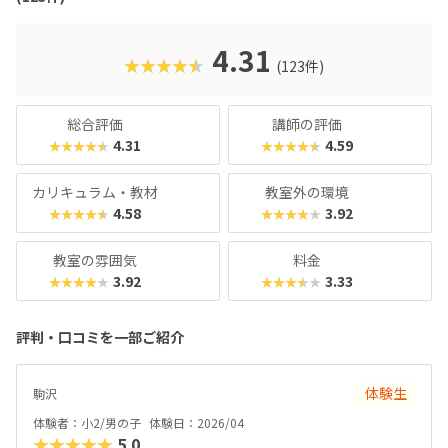
実験に取り組む姿勢」を育みます。「市販の実験キットは買
ったけど、作っただけで終わってしまった……」なんてお子
さまにおすすめです。理科実験教室といえば「理系」「男の
4.31
★★★★★
(123件)
子」のイメージが強いですが、直営教室では男女半々〜女の
子がちょっと多めのクラスも。将来の進路や男女差にかかわ
らず、子どもの好奇心の芽を養い、身近なテーマを通して思
総合評価
講師の評価
考力を育めるスクールと言えるでしょう。
4.31
4.59
★★★★★
★★★★★
カリキュラム・教材
教室外の環境
4.58
3.92
★★★★★
★★★★★
教室の雰囲気
料金
3.92
3.33
★★★★★
★★★★★
評判・口コミを一部ご紹介
体験生
駒沢
体験者：小2/男の子
体験日：2026/04
★★★★★
5.0