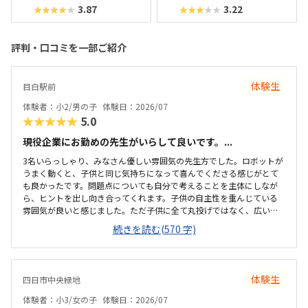
3.87
3.22
★★★★★
★★★★★
評判・口コミを一部ご紹介
体験生
目白駅前
体験者：小2/男の子
体験日：2026/07
★★★★★
5.0
現役企業にお勤めの先生がいらして良いです。...
3名いらっしゃり、みなさん優しい雰囲気の先生方でした。ロボットが
うまく動くと、子供と同じ気持ちになって喜んでくださる感じがとて
も良かったです。問題点についても自分で考えることを主体にしなが
ら、ヒントを出し向き合ってくれます。子供の自主性を重んじている
雰囲気が良いと感じました。ただ子供に全て丸投げではなく、広い机
の上に「教科書とキットをどこに置いたらやりやすいかな？」と声を
続きを読む(570 字)
かけてくださり、そこから自分で考えていました。ロボット作りもヒ
ントをいただきながら、自分で教科書を読んで作り上げていました。
駅近くですが、静かな環境です。急な坂道があるので、暑い夏など、重
いキットを背負っていく小さな子供には少し大変かも。清潔で、安心
体験生
四日市中央緑地
できました。入室したら必ず手を洗うルールも良いです。教室にある
教科書などもきちんと整理整頓されています。キット代が兄弟割引で
体験者：小3/女の子
体験日：2026/07