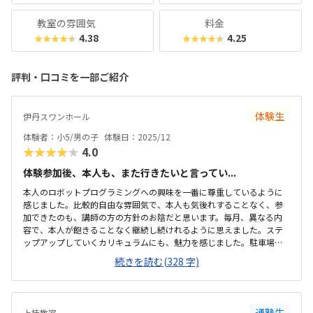
教室の雰囲気
料金
4.38
4.25
★★★★★
★★★★★
評判・口コミを一部ご紹介
体験生
伊丹スワンホール
体験者：小5/男の子
体験日：2025/12
★★★★★
4.0
体験参加後、本人も、また行きたいと言ってい...
本人のロボットプログラミングへの興味を一番に尊重しているように
感じました。比較的自由な雰囲気で、本人も気後れすることなく、参
加できたのも、講師の方の方針のお陰だと思います。毎月、異なる内
容で、本人が飽きることなく継続し続けれるように思えました。ステ
ップアップしていくカリキュラムにも、魅力を感じました。駐車場が
あり、送迎しやすいのも良かったです（お迎え時は満車で入れなかっ
続きを読む(328 字)
たので、タイミングを工夫しないといけない気がします）施設自体
は、広くて、とても綺麗です。イスも充分にあり、送迎のついでに、親
が待って過ごすのも、苦じゃない気がします。初めて通うので、相場
がわかりませんが、プログラミング教室自体、安くはないと思うの
通塾生
上桂教室