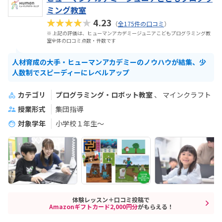
ミング教室
★★★★★
4.23
（
全175件の口コミ
）
※ 上記の評価は、ヒューマンアカデミージュニアこどもプログラミング教
室全体の口コミ点数・件数です
人材育成の大手・ヒューマンアカデミーのノウハウが結集、少
人数制でスピーディーにレベルアップ
カテゴリ
プログラミング・ロボット教室
マインクラフト
授業形式
集団指導
対象学年
小学校１年生〜
体験レッスン＋口コミ投稿で
Amazonギフトカード2,000円分
がもらえる！