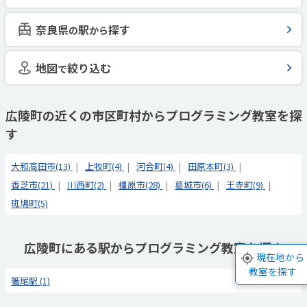
奈良県
駅
探す
の
から
地図
絞り込む
で
広陵町の近くの市区町村からプログラミング教室を探
す
大和高田市(13)
上牧町(4)
河合町(4)
田原本町(3)
香芝市(21)
川西町(2)
橿原市(28)
葛城市(6)
王寺町(9)
斑鳩町(5)
広陵町にある駅からプログラミング教室を探す
現在地から
教室を探す
箸尾駅 (1)