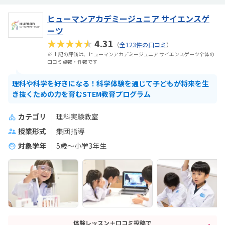
ヒューマンアカデミージュニア サイエンスゲ
ーツ
★★★★★
4.31
（
全123件の口コミ
）
※ 上記の評価は、ヒューマンアカデミージュニア サイエンスゲーツ全体の
口コミ点数・件数です
理科や科学を好きになる！科学体験を通じて子どもが将来を生
き抜くための力を育むSTEM教育プログラム
カテゴリ
理科実験教室
授業形式
集団指導
対象学年
5歳〜小学3年生
体験レッスン＋口コミ投稿で