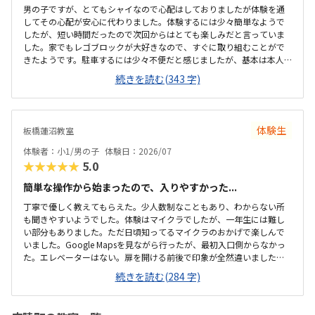
男の子ですが、とてもシャイなので心配はしておりましたが体験を通
してその心配が安心に代わりました。体験するには少々簡単なようで
したが、短い時間だったので次回からはとても楽しみだと言っていま
した。家でもレゴブロックが大好きなので、すぐに取り組むことがで
きたようです。駐車するには少々不便だと感じましたが、基本は本人
の送迎だけになるので問題ないと感じましたし、駅ちかでなくても車
続きを読む(343 字)
なので問題ないです落ち着いた雰囲気でしたが、作業スペースが子供
の人数には狭いのではないかと思いました。せめて1か月3回 もしく
は90分ではなく120分だといいかなと、プログラミング教室は週1回の
月4回でしたので、少し高いと感じました。まだ短時間での体験でした
体験生
板橋蓮沼教室
ので、これから良い点が増えてくるのではないかと思います。
体験者：小1/男の子
体験日：2026/07
★★★★★
5.0
簡単な操作から始まったので、入りやすかった...
丁寧で優しく教えてもらえた。少人数制なこともあり、わからない所
も聞きやすいようでした。体験はマイクラでしたが、一年生には難し
い部分もありました。ただ日頃知ってるマイクラのおかげで楽しんで
いました。Google Mapsを見ながら行ったが、最初入口側からなかっ
た。エレベーターはない。扉を開ける前後で印象が全然違いました。
とても綺麗で、広々としていました。教室内は土足でしたが、全体的
続きを読む(284 字)
に綺麗でした。プログラミングあるあるですが、やっぱり月2回にして
は高い。他の習い事もしているので悩みどころです。マイクラで遊ん
でいるという印象が少なかった。ちゃんと学びがたくさんあった。