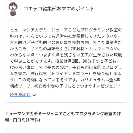
コエテコ編集部おすすめポイント
ヒューマンアカデミージュニアこどもプログラミング教室の
魅力は、なんといっても運営会社が蓄積してきたノウハウ。
大人向け／子ども向けの習い事を多数展開してきた事業者だ
からこそ、子どもの興味を引き出す教材・カリキュラムや、
わからない点・つまずく点を残さない工夫が生かされた環境
で学ぶことができます。授業は月2回、90分ずつと子ども向
けの習い事にしては長めの設定。子どもが自発的にプログラ
ムを書き、試行錯誤（トライアンドエラー）を繰り返せるよ
うにこの時間になっているそうです。カリキュラムは全5年
構成で、で、初心者や女の子でもとっつきやすいビジュアル
プログラミングツール「Scratch（スクラッチ）」から初め
続きを読む
て、エンジニアが実際に使用するプログラミング言語「Java
Script」までステップアップすることができます。ベーシッ
クコースではマウス操作など、パソコンの操作自体から学べ
ヒューマンアカデミージュニアこどもプログラミング教室の評
るので、自宅でまったくパソコンをさわったことのないお子
判・口コミ(175件)
さんでも戸惑うことなく授業に入っていけるでしょう。大学
入試やオフィスワークなど、「将来のことを考えて習わせて