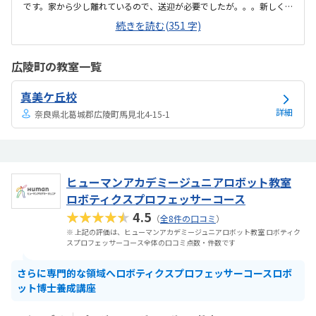
です。家から少し離れているので、送迎が必要でしたが。。。新しく
なったばかりの校舎なので、中はとてもキレイでした。雰囲気も先生
続きを読む(351 字)
方が多くいらっしゃるので安心でした。他の教室と比べて、かなり安
い金額で始めれました。後は子どもが飽きないで通ってくれるかどう
かです。やっぱり、マインクラフトをゲームでやっていたので、その
広陵町の教室一覧
延長線上で学べるのが大きいと思います。また、先生に聞けるのも良
い点だと思います。駐車場が思ったより狭かったので、もっと広けれ
真美ケ丘校
ば良いなと思います。
詳細
奈良県北葛城郡広陵町馬見北4-15-1
ヒューマンアカデミージュニアロボット教室
ロボティクスプロフェッサーコース
★★★★★
4.5
（
全8件の口コミ
）
※ 上記の評価は、ヒューマンアカデミージュニアロボット教室 ロボティク
スプロフェッサーコース全体の口コミ点数・件数です
さらに専門的な領域へロボティクスプロフェッサーコースロボ
ット博士養成講座