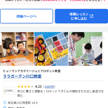
体験レッスン
詳細ページへ
に申し込む
ヒューマンアカデミージュニアロボット教室
ララガーデン川口教室
★★★★★
4.23
（
1689件
）
学びに驚きと感動を！ロボットで子どもの個性を引き出し創造力を
育む
埼玉県川口市宮町 18-9
年中～高校生