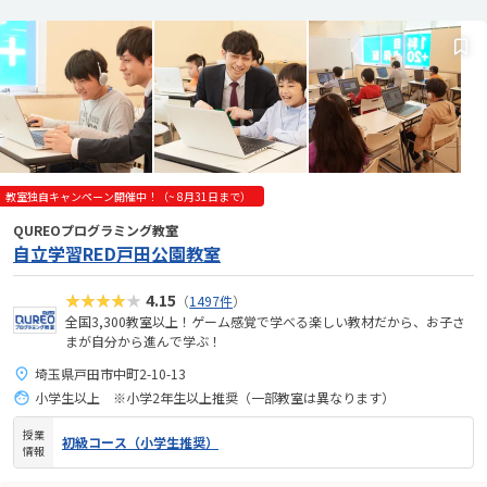
教室独自キャンペーン開催中！（~ 8月31日まで）
QUREOプログラミング教室
自立学習RED戸田公園教室
★★★★★
4.15
（
1497件
）
全国3,300教室以上！ゲーム感覚で学べる楽しい教材だから、お子さ
まが自分から進んで学ぶ！
埼玉県戸田市中町2-10-13
小学生以上 ※小学2年生以上推奨（一部教室は異なります）
授業
初級コース（小学生推奨）
情報