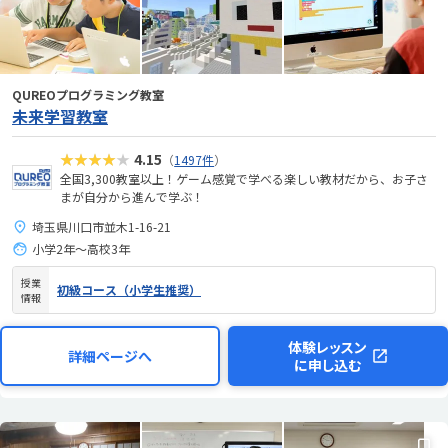
QUREOプログラミング教室
未来学習教室
★★★★★
4.15
（
1497件
）
全国3,300教室以上！ゲーム感覚で学べる楽しい教材だから、お子さ
まが自分から進んで学ぶ！
埼玉県川口市並木1-16-21
小学2年～高校3年
授業
初級コース（小学生推奨）
情報
体験レッスン
詳細ページへ
に申し込む