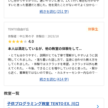
いし分かりやすかった。通いやすいと思う。1人で行く場合も行かせや
すいと思った普通だと感じた。他を見たことがないのでよく分からな
い。特にやりにくさは感じなかった。1回の料金がやや高めに感じてい
続きを読む(251 字)
る。毎週通わせたかったが、月何回にするか、悩んでいる。先生の教
え方は丁寧だったが、上から目線な感じで気になったと言ってまし
た。
体験生
TENTO自由が丘
体験者：中2/男の子
体験日：2023/10
★★★★★
4.0
本人は満足しているが、他の教室の体験をして...
・とても分かりやすく、説明がとても丁寧で理解がしやすいように説
明してくれました。・落ち着いた話し方で、生徒に合わせた教え方を
してくれました。・体験ではスクラッチを希望。スクラッチ以外も教
えてくれた。・今後、できることを増やしていけると思った。・駅か
ら近く、繁華街ではないので安心。・カルチャーセンター内なので、
他の教室も開催しており、人が多く、安心。・開放的に感じた。・各
続きを読む(414 字)
自が好きなことをしているが、静かな中で集中している。・騒いだ
り、大きな音を出す生徒はいない。・中高生が、５人程度でゆったり
した空間でPCを開いていた。教材費はかからない分、1回の金額がや
教室一覧
や高めな気がするが、トータルで見ると他の教室と同じくらい。・教
材やテーマに沿った授業ではなく、自分のやりたいことができるの
子供プログラミング教室 TENTO EX. 川口
で、本人の要望にかなっている。・普段は対面を希望。（親、本人と
もに）・対面授業をオンラインに振り替えることもできる...