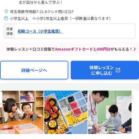
まが自分から進んで学ぶ！
埼玉県蕨市塚越7-21-6クレド西川口1F
小学生以上 ※小学2年生以上推奨（一部教室は異なります）
授業
初級コース（小学生推奨）
情報
体験レッスン＋口コミ投稿で
Amazonギフトカード2,000円分
がもらえる！
体験レッスン
詳細ページへ
に申し込む