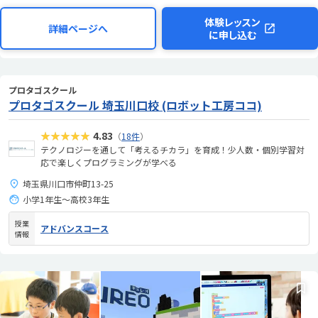
体験レッスン
詳細ページへ
に申し込む
プロタゴスクール
プロタゴスクール 埼玉川口校 (ロボット工房ココ)
★★★★★
4.83
（
18件
）
テクノロジーを通して「考えるチカラ」を育成！少人数・個別学習対
応で楽しくプログラミングが学べる
埼玉県川口市仲町13-25
小学1年生～高校3年生
授業
アドバンスコース
情報