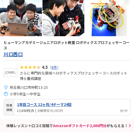
ヒューマンアカデミージュニアロボット教室 ロボティクスプロフェッサーコー
ス
川口西口
★★★★★
4.5
（
8件
）
さらに専門的な領域へロボティクスプロフェッサーコースロボット
博士養成講座
埼玉県川口市仲町13-25
小学5年生～中学生
1年目コース 12ヶ月/4テーマ24回
授業
情報
13,860円/月
|
初期費用 69,080円
他2件
体験レッスン＋口コミ投稿で
Amazonギフトカード2,000円分
がもらえる！