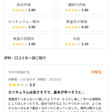
しないかもしれませんが、本当のプロが生まれやすいのはこ
総合評価
講師の評価
ういう自由なスクールだったりしますよね。スタイルさえ合
3.80
3.80
★★★★★
★★★★★
えば、大満足間違いなしのスクールです！
カリキュラム・教材
教室外の環境
3.80
4.00
★★★★★
★★★★★
教室の雰囲気
料金
3.00
3.20
★★★★★
★★★★★
評判・口コミを一部ご紹介
体験生
TENTO自由が丘
体験者：小5/女の子
体験日：2023/02
★★★★★
3.0
カリキュラムは良さそうで、基本が学べそうと...
真面目でつまらないと感じたようです。もう少し楽しく学べる雰囲気
にしてほしかったです。自分で好きなようにやりたかったが、よく分
からないのもあり面白くなかったと言っていました。場所は駅から近