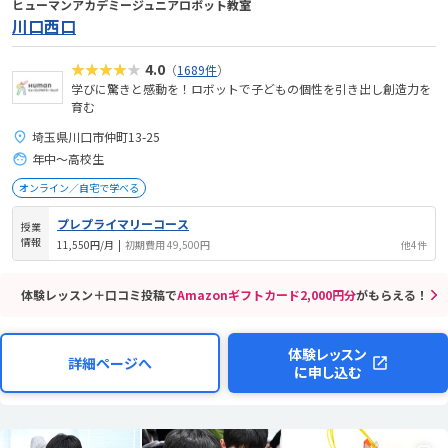
ヒューマンアカデミージュニアロボット教室
川口西口
★★★★★
4.0
（
1689件
）
学びに驚きと感動を！ロボットで子どもの個性を引き出し創造力を
育む
埼玉県川口市仲町13-25
年中～高校生
オンライン／自宅で学べる
プレプライマリーコース
授業
情報
11,550円/月
|
初期費用 49,500円
他4件
体験レッスン＋口コミ投稿で
Amazonギフトカード2,000円分
がもらえる！
体験レッスン
詳細ページへ
に申し込む