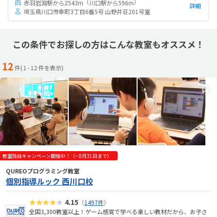
（
）
赤羽岩淵駅から2543m
川口駅から596m
詳細
埼玉県川口市幸町3丁目6番5号 山野井荘201号室
この条件でお探しの方はこんな教室もオススメ！
12
件(
1
-
12
件を表示)
教室独自キャンペーン開催中！（~ 8月31日まで）
QUREOプログラミング教室
個別指導ルック 西川口校
★★★★★
4.15
（
1497件
）
全国3,300教室以上！ゲーム感覚で学べる楽しい教材だから、お子さ