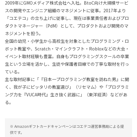
2009年にGMOメディア株式会社へ入社。BtoC向け大規模サービ
スの開発やエンジニア組織のマネジメントに従事。2017年より
「コエテコ」の立ち上げに従事し、現在は事業責任者およびプロ
ダクトマネージャー（PdM）として、プロダクトおよび開発のマ
ネジメントを担う。
全国の幼児・小学生から高校生を対象としたプログラミング・ロ
ボット教室や、Scratch・マインクラフト・Robloxなどの大会・
イベント取材経験も豊富。自身もプログラミングスクールの卒業
生という立場を活かし、生徒や保護者目線での丁寧な取材を行っ
ている。
主な取材記事に「『日本一プログラミング教室を訪ねた男』に聞
く、我が子にピッタリの教室選び」（リセマム）や「プログラミ
ング力を『VUCA時代』生き抜く武器に」（東洋経済）などがあ
る。
※ Amazonギフトカードキャンペーンはコエテコ運営事務局による提
供です。