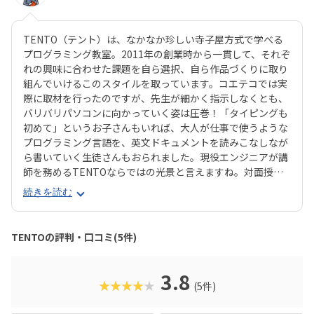
TENTO（テント）は、なかなか珍しい寺子屋方式で学べる
プログラミング教室。2011年の創業時から一貫して、それぞ
れの興味に合わせた課題を自ら選択、自ら作品づくりに取り
組んでいけるこのスタイルを取っています。コエテコでは実
際に取材を行ったのですが、先生が細かく指示しなくとも、
バリバリパソコンに向かっていく姿は圧巻！「タイピングも
初めて」というお子さんもいれば、大人が仕事で使うような
プログラミング言語を、英文ドキュメントを読みこなしなが
ら書いていく生徒さんもおられました。現役エンジニアが講
師を務めるTENTOならではの光景と言えますね。対面授業
を開講している教室は首都圏を中心に8教室。さらに、完全
続きを読む
オンライン完結のコースもスタート！「画面共有」で手元を
先生に見てもらいながら取り組めるので、ご自宅でリラック
スしながらプログラミングに親しめます。最近では、「子ど
TENTOの評判・口コミ(5件)
も向けのパソコン選びもお任せしたい！」というご家庭向け
に、国産の安価なパソコンをセット販売してくれるサービス
も開始。必要十分なパソコンやヘッドセットを、中立な立場
3.8
★★★★★
(5件)
でアドバイスしてくれます。「しっかりしたカリキュラムで
順番にステップアップしてほしい」というご家庭にはマッチ