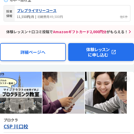
プレプライマリーコース
授業
情報
11,550円/月
|
初期費用 49,500円
他4件
体験レッスン＋口コミ投稿で
Amazonギフトカード2,000円分
がもらえる！
体験レッスン
詳細ページへ
に申し込む
プロクラ
CSP 川口校