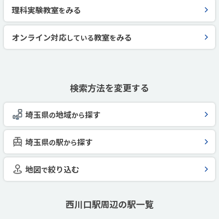
理科実験教室
みる
を
オンライン対応
教室
みる
している
を
検索方法を変更する
埼玉県
地域
探す
の
から
埼玉県
駅
探す
の
から
地図
絞り込む
で
西川口駅周辺の駅一覧