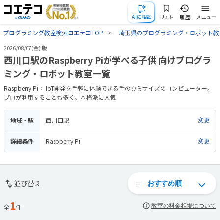
AIに相談
リスト
履歴
メニュー
プログラミング教室検索コエテコTOP
埼玉県のプログラミング・ロボット教
2026/08/07(金) 版
西川口駅のRaspberry Piが学べる子供 向けプログラ
ミング・ロボット教室一覧
Raspberry Pi： IoT開発を手軽に体験できる手のひらサイズのコンピューター。
プロが利用することも多く、本格派に人気
地域・駅
西川口駅
変更
詳細条件
Raspberry Pi
変更
並び替え
1
教室の料金相場について
全
件