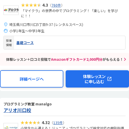
★★★★★
4.3
（
760件
）
「マイクラ」の世界の中でプログラミング！「楽しい」を学び
に！！
埼玉県川口市川口5丁目9-37 (レンタルスペース)
小学1年生～中学3年生
授業
基礎コース
情報
体験レッスン＋口コミ投稿で
Amazonギフトカード2,000円分
がもらえる！
体験レッスン
詳細ページへ
に申し込む
プログラミング教室 manalgo
アリオ川口校
★★★★★
4.32
（
135件
）
小学生から通える！ジュニア・プログラミング検定対応の個別指導