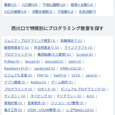
蕨駅(13)
川口駅(30)
戸田公園駅(22)
南鳩ヶ谷駅(12)
川口元郷駅(19)
浮間舟渡駅(2)
戸田駅(12)
北赤羽駅(7)
西川口で特徴別にプログラミング教室を探す
ジュニア・プログラミング検定 (1)
駐輪場あり (1)
振替制度あり (1)
休会制度あり (1)
マインクラフト (1)
プログラミング (1)
集団指導(少人数制) (1)
Scratch (1)
Python (1)
Viscuit (1)
micro:bit (1)
Unity (1)
Raspberry Pi (1)
JavaScript (1)
HTML+CSS (1)
ビジュアル言語 (1)
PHP (1)
Swift (1)
C# (1)
Java (1)
アプリ開発 (1)
Roblox (1)
ゲーム制作 (1)
プログラミング (1)
ロボット (1)
ビジュアルプログラミング (1)
ディズニー (1)
タイピング (1)
ITリテラシー (1)
AI (1)
資格対策 (1)
音楽制作 (1)
パソコン・ICT教育 (1)
電子工作 (1)
STEM・STEAM教育 (1)
レゴ®WeDo 2.0 (1)