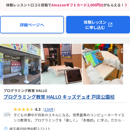
体験レッスン＋口コミ投稿で
Amazonギフトカード2,000円分
がもらえる！
体験レッスン
詳細ページへ
に申し込む
プログラミング教育 HALLO
プログラミング教育 HALLO キッズデュオ 戸田公園校
★★★★★
4.3
（
326件
）
子どもの夢中が将来のスキルになる。世界基準のコンピューターサイエ
ンス教育を。プログラミングを「楽しく」「本格的」に学ぶ。だから、
未来が拡がる。
埼玉県戸田市中町2-22-13