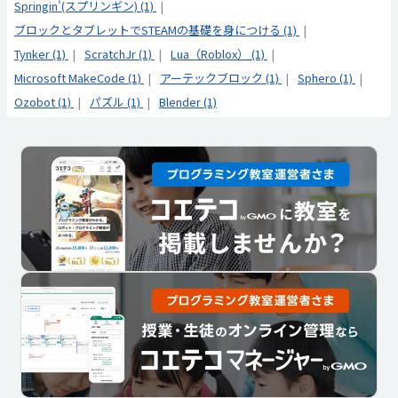
Springin'(スプリンギン) (1)
ブロックとタブレットでSTEAMの基礎を身につける (1)
Tynker (1)
ScratchJr (1)
Lua（Roblox） (1)
Microsoft MakeCode (1)
アーテックブロック (1)
Sphero (1)
Ozobot (1)
パズル (1)
Blender (1)