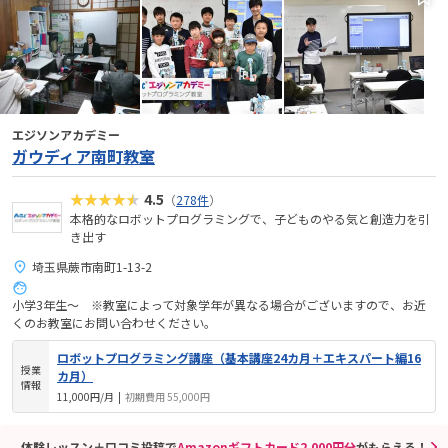
エジソンアカデミー
ガウディア南町教室
★★★★★
4.5
（
278件
）
本格的なロボットプログラミングで、子どものやる気と創造力を引
き出す
埼玉県蕨市南町1-13-2
小学3年生～ ※教室によって対象学年が異なる場合がございますので、お近
くのお教室にお問い合わせください。
ロボットプログラミング講座（基本講座24カ月＋エキスパート編16
授業
カ月）
情報
11,000円/月
|
初期費用 55,000円
体験レッスン＋口コミ投稿で
Amazonギフトカード2,000円分
がもらえる！