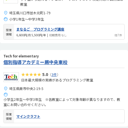
教室
埼玉県川口市並木元町1-79
小学1年生～中学3年生
まなるご プログラミング講座
授業
情報
6,600円/月 5,500円/年
|
初期費用 なし
他7件
Tech for elementary
個別指導アカデミー蕨中央東校
★★★★★
5.0
（
3件
）
日本最大規模の実績があるプログラミング教室
埼玉県蕨市中央2-19-5
小学生2年生～中学3年生 ※各教室によって対象年齢が異なりますので、教
室にお問い合わせください。
授業
マインクラフト
情報