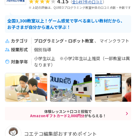
★★★★★
4.15
（
全1497件の口コミ
）
※ 上記の評価は、QUREOプログラミング教室全体の口コミ点数・件数です
全国3,300教室以上！ゲーム感覚で学べる楽しい教材だから、
お子さまが自分から進んで学ぶ！
カテゴリ
プログラミング・ロボット教室
マインクラフト
授業形式
個別指導
小学生以上 ※小学2年生以上推奨（一部教室は異
対象学年
なります）
体験レッスン＋口コミ投稿で
Amazonギフトカード2,000円分
がもらえる！
コエテコ編集部おすすめポイント