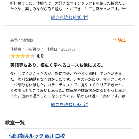
好印象でした。体験では、大好きなマインクラフトを使った授業だっ
たため、楽しみながら取り組むことができ、とても良かったです。た
だ、今後もずっとマインクラフトを使った内容ではないと伺ったの
続きを読む(440 字)
で、その後も興味を持って取り組めるかどうかは少し気になる点でし
た。教室は自宅から15分ほどの距離にあり、通いやすいと感じまし
た。また、駐車場もあるため、送り迎えもしやすく、安心して通わせ
られる環境だと思いました。教室は一人ひとりの席が完全に仕切られ
体験生
森塾 北浦和校
ているわけではありませんが、壁などで視線が分散しにくい工夫がさ
れており、集中しやすい雰囲気だと感じました。月4回（1回50分）で
体験者：小6/男の子
体験日：2026/07
約12,000円という料金は、我が家にとってはや...
★★★★★
4.0
英語等もあり、幅広く学べるコースも他にある...
受付してくださった方が、親切で分かりやすく説明していただきまし
た。強引な勧誘もなく良かったです。テキストがあり、マイクラのペ
ージ部分を体験した。カラーテキストで、見やすくクリアできたとこ
ろの表示もできて良いと思った。駐車場や駐輪場があるともっと良か
った。徒歩で通うことになりそうです。駅からは近くて良いです。雰囲
気も良く、清潔感もあった。部屋が区切られていて、個人スペースも
続きを読む(293 字)
確保されていて良かった。基本料金以外に、追加料金があまり無さそ
うで良かった。できれば、毎月1万以内で通いたいです。子供に熱心に
話しかけてくださったり、褒めてくださって、子供が頑張ろうという
教室一覧
気持ちになれて良かった。
個別指導ルック 西川口校