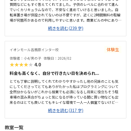
質問などにもすぐ答えてくれてました。子供のレベルに合わせて進ん
でいくカリキュラムなので、不安なく進めていけると思いました。自
転車置き場が併設されてないのは不便ですが、近くに2時間無料の駐輪
場が何箇所かあるので利用しやすいと思います。商業ビルの中にあり
明るく綺麗で、一人でコツコツプログラミングを進めて行ける環境か
続きを読む(239 字)
とおもいました。他のプログラミング教室に比べると、格段に安くて
通いやすい価格設定になっていると思います。
体験生
イオンモール各務原インター校
体験者：小4/男の子
体験日：2026/02
★★★★★
4.0
料金も高くなく、自分で行きたい日を決められ...
とても丁寧に説明してくれてわかりやすかったし他の兄妹のことも気
にしてくださってとてもありがたかった私はプログラミングについて
全然分からないがこれから授業でも必須になるし将来に役立ちそう駐
車場の混み具合がちょっと気になるが待っている間に買い物なども出
来るのはとても良いとてもキレイな環境で一人一人個室でないけどパ
ーテーションがあるのも安心だしヘッドホンなども衛生的であった他
続きを読む(317 字)
のプログラミングと比べて同じくらいのねだんであったが子どもなの
で急な病気などがキャンセルになってしまうのはなかなか辛いところ
がある子どもは体験終わった後にめっちゃ楽しかった！とニコニコし
教室一覧
ていました！学校でも学校のクラブでもスクラッチやっているので抵