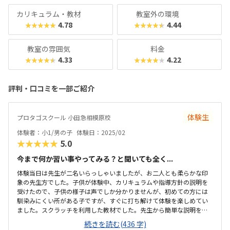
カリキュラム・教材
教室外の環境
4.78
4.44
★★★★★
★★★★★
教室の雰囲気
料金
4.33
4.22
★★★★★
★★★★★
評判・口コミを一部ご紹介
体験生
プロタゴスクール 小田急相模原校
体験者：小1/男の子
体験日：2025/02
★★★★★
5.0
今まで何か習い事やってみる？と聞いても全く...
体験当日は先生が二名いらっしゃいましたが、お二人とも柔らかな印
象の先生方でした。子供が体験中、カリキュラムや指導方針の説明を
受けたので、子供の様子は声でしか分かりませんが、初めての方には
馴染みにくい所がある子ですが、すぐに打ち解けて体験を楽しめてい
ました。スクラッチを利用した教材でした。先生から簡単な説明を受
けこれなら子供も楽しんで取組めそうと思いました。マイクラの教材
続きを読む(436 字)
もありましたが、それをやるには、その他の教材を全て終わらせてか