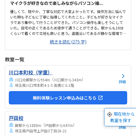
マイクラが好きなので楽しみながらパソコン操...
優しくて、穏やか、丁寧な対応で大変よかったです。操作方法に悩んで
いた時も子どもに丁寧に指導してくれたこと。子どもが好きなマイク
ラであり集中して行うことができた。パソコン操作も楽しそうにして
いた。自宅の近くであるため徒歩で通うことができる。駅からも10分
くらいで着くので立地も良いと思う。道路沿いであるが静かな環境で
子どもも落ち着いて集中して授業を受けることができた。プログラミ
続きを読む(275 字)
ングは高いイメージですが、月2回ということもあり、お手頃に通いや
すい金額であると思った。子どもが発言したことを肯定する姿勢で関
わってくれたこと。先生が優しくて穏やかであった。
教室一覧
川口本町校（学童）
（
）
川口元郷駅から954m
川口駅から343m
詳細
埼玉県川口市本町4-1-5 高橋ビル1階
無料体験レッスン申込みはこちら
現在地から
戸田校
教室を探す
（
）
蕨駅から1880m
戸田駅から647m
詳細
埼玉県戸田市上戸田3丁目26-21