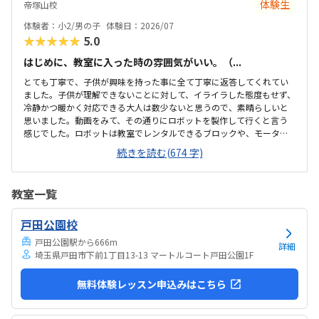
体験生
帝塚山校
体験者：小2/男の子
体験日：2026/07
★★★★★
5.0
はじめに、教室に入った時の雰囲気がいい。（...
とても丁寧で、子供が興味を持った事に全て丁寧に返答してくれてい
ました。子供が理解できないことに対して、イライラした態度もせず、
冷静かつ暖かく対応できる大人は数少ないと思うので、素晴らしいと
思いました。動画をみて、その通りにロボットを製作して行くと言う
感じでした。ロボットは教室でレンタルできるブロックや、モーター
などです。タブレットの操作も子供自身ができるので、機械に強くな
続きを読む(674 字)
るなという印象でした。家から自転車ですぐのところにあります。駐
輪スペースもあり、場所も道路面に接しているので、すぐに見つけら
れ、わかりやすいです。シンプルで無駄のない部屋でした。白を基調
教室一覧
としているので、気が散らず、集中しやすいと思います。個人授業なの
で、割高かなと思いました。生徒2.3人でも大丈夫な感じはします。あ
戸田公園校
と、動画を見ながら制作するので、簡単なうちは家でもできる内容か
なと思います。あまり得意な事がなく、自分に...
戸田公園駅から666m
詳細
埼玉県戸田市下前1丁目13-13 マートルコート戸田公園1F
無料体験レッスン申込みはこちら