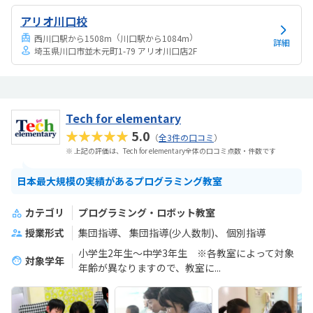
抗もなかった！
アリオ川口校
（
）
西川口駅から1508m
川口駅から1084m
詳細
埼玉県川口市並木元町1-79 アリオ川口店2F
Tech for elementary
★★★★★
5.0
（
全3件の口コミ
）
※ 上記の評価は、Tech for elementary全体の口コミ点数・件数です
日本最大規模の実績があるプログラミング教室
カテゴリ
プログラミング・ロボット教室
授業形式
集団指導
集団指導(少人数制)
個別指導
小学生2年生～中学3年生 ※各教室によって対象
対象学年
年齢が異なりますので、教室に...