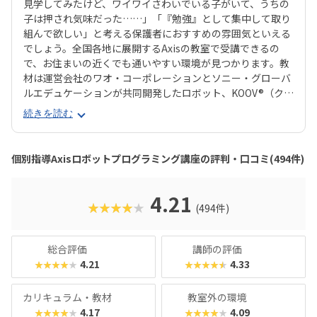
見学してみたけど、ワイワイさわいでいる子がいて、うちの
子は押され気味だった……」「『勉強』として集中して取り
組んで欲しい」と考える保護者におすすめの雰囲気といえる
でしょう。全国各地に展開するAxisの教室で受講できるの
で、お住まいの近くでも通いやすい環境が見つかります。教
材は運営会社のワオ・コーポレーションとソニー・グローバ
ルエデュケーションが共同開発したロボット、KOOV®︎（クー
ブ）。半透明のカラフルなブロックを組み合わせながらロボ
続きを読む
ットを組み立てていくので、女の子にも人気が高いのがポイ
ント。ロボットが好きな子はもちろん、色彩感覚に優れる子
からも評判の教材です。さらに、高学年からはエンジニアも
個別指導Axisロボットプログラミング講座の評判・口コミ(494件)
使う本格的なプログラミング言語「Python（パイソン）」
を学べるマスターコースも用意されています。これまでどお
りのとっつきやすい見た目から入って、実践レベルの内容が
4.21
★★★★★
(494件)
学べると好評です。授業料が比較的お手頃価格なのもポイン
トで、ファーストコースは6,930円＋教材費2,640円（80分×
月2回）、レギュラーコースは8,800円＋教材費2,640円＋テ
総合評価
講師の評価
キスト費2,860円（80分×月2回）、マスターコースは11,00
4.21
4.33
★★★★★
★★★★★
0円＋教材費2,640円＋テキスト費2,860円（80分×月2
回）。年に1度のテキスト費以外、追加料金もかかりませ
カリキュラム・教材
教室外の環境
ん。明確な料金体系と通いやすさ、ある程度「勉強」の雰囲
4.17
4.09
★★★★★
★★★★★
気を重視する方におすすめのスクールです。