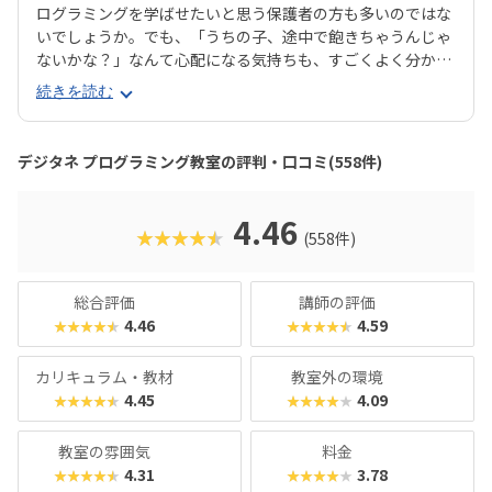
ログラミングを学ばせたいと思う保護者の方も多いのではな
いでしょうか。でも、「うちの子、途中で飽きちゃうんじゃ
ないかな？」なんて心配になる気持ちも、すごくよく分かり
ます。そんな方にぜひおすすめしたいのが、デジタネプログ
続きを読む
ラミング教室なんです。デジタネには、子どもたちが夢中に
なって取り組める工夫がたくさんあります。特にお子様たち
に大人気のマインクラフトやロブロックスなどを活用するこ
デジタネ プログラミング教室の評判・口コミ(558件)
とで、ゲーム感覚で楽しみながら、自然とプログラミング的
思考が身につくカリキュラムになっているんです。実践的な
学びを通して、子どもたちは未来を生き抜くための土台をし
4.46
★★★★★
(558件)
っかりと築くことができます。ここでは、デジタネプログラ
ミング教室の魅力や、どんなコースで学べるのかを、分かり
やすくご紹介していきますね。
総合評価
講師の評価
4.46
4.59
★★★★★
★★★★★
カリキュラム・教材
教室外の環境
4.45
4.09
★★★★★
★★★★★
教室の雰囲気
料金
4.31
3.78
★★★★★
★★★★★