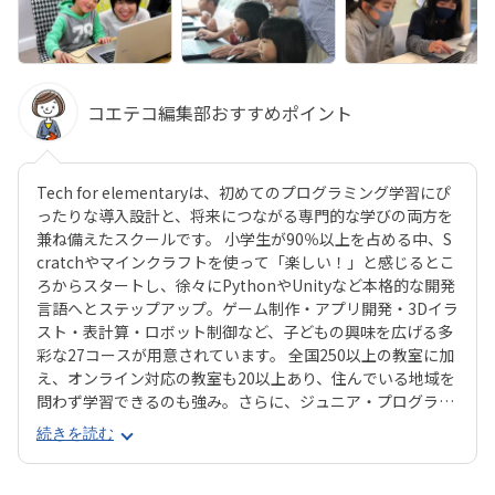
コエテコ編集部おすすめポイント
Tech for elementaryは、初めてのプログラミング学習にぴ
ったりな導入設計と、将来につながる専門的な学びの両方を
兼ね備えたスクールです。 小学生が90％以上を占める中、S
cratchやマインクラフトを使って「楽しい！」と感じるとこ
ろからスタートし、徐々にPythonやUnityなど本格的な開発
言語へとステップアップ。ゲーム制作・アプリ開発・3Dイラ
スト・表計算・ロボット制御など、子どもの興味を広げる多
彩な27コースが用意されています。 全国250以上の教室に加
え、オンライン対応の教室も20以上あり、住んでいる地域を
問わず学習できるのも強み。さらに、ジュニア・プログラミ
ング検定などで多数の合格者を輩出しており、子どもたち
続きを読む
の“自信”や“目標達成の経験”をサポートしてくれます。単な
る「習い事」にとどまらず、夢や進路を描く力が自然と育ま
れる学び場です。