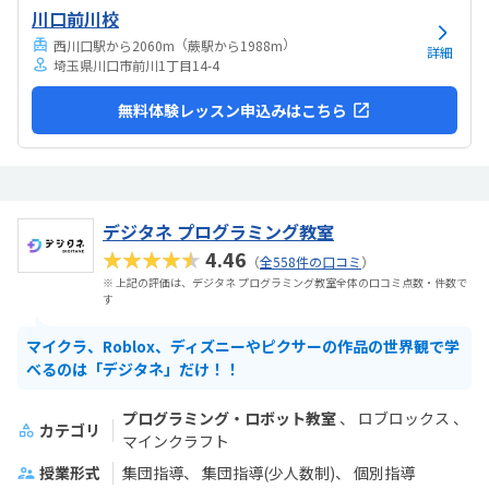
川口前川校
（
）
西川口駅から2060m
蕨駅から1988m
詳細
埼玉県川口市前川1丁目14-4
無料体験レッスン申込みはこちら
デジタネ プログラミング教室
★★★★★
4.46
（
全558件の口コミ
）
※ 上記の評価は、デジタネ プログラミング教室全体の口コミ点数・件数で
す
マイクラ、Roblox、ディズニーやピクサーの作品の世界観で学
べるのは「デジタネ」だけ！！
プログラミング・ロボット教室
ロブロックス
カテゴリ
マインクラフト
授業形式
集団指導
集団指導(少人数制)
個別指導