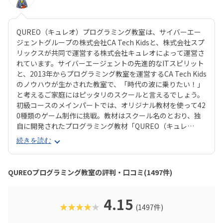
QUREO（キュレオ）プログラミング教室は、サイバーエー
ジェントグループの株式会社CA Tech Kidsと、株式会社スプ
リックスが共同で運営する株式会社キュレオによって運営さ
れています。サイバーエージェントの先進的なITスピリット
と、2013年からプログラミング教室を運営するCA Tech Kids
のノウハウが生かされた教室で、「時代の波に乗りたい！」
と考えるご家庭にはピッタリのスクールと言えるでしょう。
初級コースのメインパートでは、オリジナル教材を使って42
0種類のゲーム制作に挑戦。教材はスクール名のとおり、独
自に開発されたプログラミング教材「QUREO（キュレ
オ）」です。スマホゲームのような感覚でサクサク進められ
続きを読む
るのに、本格的な内容が学べるのが魅力。子どもにとっても
「やらされている感」がないので、楽しくゲームをクリアし
ていくようなペースでどんどん学習を進めていけます。教材
QUREOプログラミング教室の評判・口コミ(1497件)
のデザイン性も高く、実際にスマホゲーム開発で使用されて
いたキャラクター素材などを多数収録。リッチなグラフィッ
クに慣れている今の子どもでも、「安っぽい」「子どもっぽ
4.15
★★★★★
(1497件)
い」と思わず勉強に取り組めるでしょう。学習結果は通信簿
のような形で確認できるので、保護者も安心ですね。