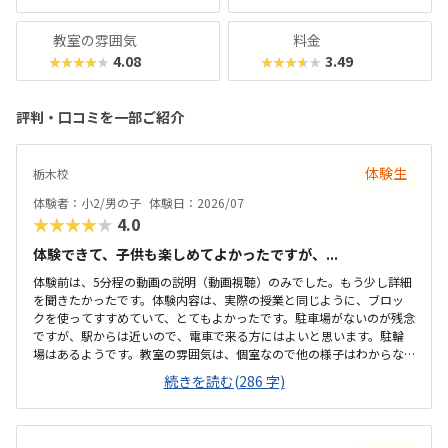
教室の雰囲気
料金
4.08
3.49
★★★★★
★★★★★
評判・口コミを一部ご紹介
体験生
栃木校
体験者：小2/男の子
体験日：2026/07
★★★★★
4.0
体験できて、子供も楽しめてよかったですが、...
体験前は、5分程の動画の説明（動画視聴）のみでした。もう少し詳細
を聞きたかったです。体験内容は、実際の授業と同じように、ブロッ
クを使ってすすめていて、とてもよかったです。駐車場がないのが残念
ですが、駅からは近いので、電車で来る方にはよいと思います。駐輪
場はあるようです。教室の雰囲気は、個室なので他の様子はわからな
いです。いくつか部屋があるようでしたが、特に説明を受けていない
続きを読む(286 字)
です。料金の説明はなく、資料を見たのですが、個別指導なので高く
ても仕方ないのかなと思いました。個別指導なので、子供に合わせて
対応してもらえます。80分は長いかと思いましたが、ちょうどよかっ
たです。