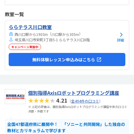
把握してませんが、個人的には小学生の習い事として通わせるのには
ちょうどいい金額だと思います初めは不安がってましたが、すぐに慣
教室一覧
れたよです。親切に接して下さっているのが伝わります特にありませ
ん特にありません
ららテラス川口教室
（
）
西川口駅から1903m
川口駅から305m
埼玉県川口市栄町3丁目5-1 ららテラス川口8階
詳細
キャンペーン実施中
無料体験レッスン申込みはこちら
個別指導Axisロボットプログラミング講座
★★★★★
4.21
（
全494件の口コミ
）
※ 上記の評価は、個別指導Axisロボットプログラミング講座全体の口コミ
点数・件数です
全国47都道府県に展開中！ 「ソニーと共同開発」した独自の
教材とカリキュラムで学びます