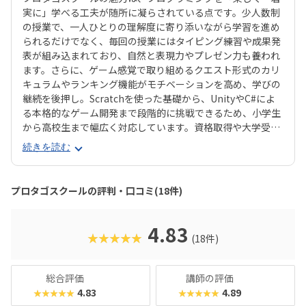
実に」学べる工夫が随所に凝らされている点です。少人数制
の授業で、一人ひとりの理解度に寄り添いながら学習を進め
られるだけでなく、毎回の授業にはタイピング練習や成果発
表が組み込まれており、自然と表現力やプレゼン力も養われ
ます。さらに、ゲーム感覚で取り組めるクエスト形式のカリ
キュラムやランキング機能がモチベーションを高め、学びの
継続を後押し。Scratchを使った基礎から、UnityやC#によ
る本格的なゲーム開発まで段階的に挑戦できるため、小学生
から高校生まで幅広く対応しています。資格取得や大学受験
対策にも直結する実践的な内容で、未来につながる確かなス
続きを読む
キルを身につけられるのが大きな魅力です。
プロタゴスクールの評判・口コミ(18件)
4.83
★★★★★
(18件)
総合評価
講師の評価
4.83
4.89
★★★★★
★★★★★