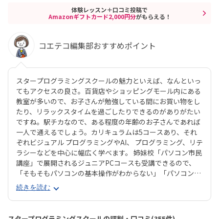
体験レッスン＋口コミ投稿で
Amazonギフトカード2,000円分
がもらえる！
コエテコ編集部おすすめポイント
スタープログラミングスクールの魅力といえば、なんといっ
てもアクセスの良さ。百貨店やショッピングモール内にある
教室が多いので、お子さんが勉強している間にお買い物をし
たり、リラックスタイムを過ごしたりできるのがありがたい
ですね。駅チカなので、ある程度の年齢のお子さんであれば
一人で通えるでしょう。カリキュラムは5コースあり、それ
ぞれビジュアル プログラミングやAI、 プログラミング、リテ
ラシーなどを中心に幅広く学べます。 姉妹校「パソコン市民
講座」で展開されるジュニアPCコースも受講できるので、
「そもそもパソコンの基本操作がわからない」「パソコンで
何ができるかを学びたい」といったお子さんにもピッタリで
続きを読む
す。それぞれのお子さんの興味に合ったコースが見つかりや
すいのは安心ですね。スタープログラミングスクールは、過
去に総務省「若年層に対するプログラミング教育の普及推
スタープログラミングスクールの評判・口コミ(355件)