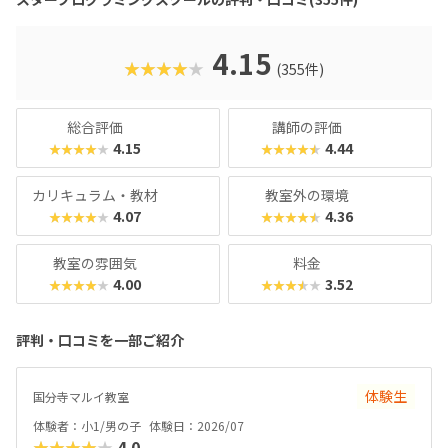
進」事業に採択され、新潟市の小中学校で授業を実施した実
績があります。教室はまじめに取り組む雰囲気で、子ども達
の顔は真剣そのもの。やる気があればどんどん高度なものが
4.15
★★★★★
(355件)
作れるので、のめり込むタイプのお子さんにおすすめの教室
です。在学生向けのイベント「SPSアワード」も有名で、東
京大学の伊藤謝恩ホールで行われるというから驚き。プログ
総合評価
講師の評価
ラミングスキルはもちろん、企画書を書いたり、プレゼンを
4.15
4.44
★★★★★
★★★★★
したりといったスキルもつけることができます。母体は大人
向けのパソコンスクールなので、「ついでに自分もスキルア
カリキュラム・教材
教室外の環境
ップしてみようかな？」なんてこともできちゃいますよ！
4.07
4.36
★★★★★
★★★★★
教室の雰囲気
料金
4.00
3.52
★★★★★
★★★★★
評判・口コミを一部ご紹介
体験生
国分寺マルイ教室
体験者：小1/男の子
体験日：2026/07
★★★★★
4.0