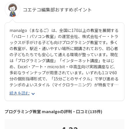
コエテコ編集部おすすめポイント
manalgo（まなるご）は、全国に170以上の教室を展開する
「ハロー！パソコン教室」の運営会社、株式会社イー・トラ
ックスが手がける子ども向けプログラミング教室です。多く
の教室が、駅近・通いやすい場所に開講されており、初心者
の子どもたちでも安心して通える環境が整っています。現在
は「プログラミング講座」「インターネット講座」をはじ
め、Excel・アート・micro:bit・中高生向け実践講座など、
多彩なラインナップが用意されています。いずれも1コマ60
分の個別指導形式で、「15分ごとのサイクル」で学び進める
テンポのよいスタイル（マイクロラーニング）が特長です。
中でも「ジュニア・プログラミング検定」に準拠したプログ
続きを読む
ラミング講座では、実際にほぼ満点で合格したお子さんもお
り、保護者からの信頼も厚い内容となっています。楽しく学
ぶだけでなく、“かたちに残る成果”が得られるのも魅力のひ
プログラミング教室 manalgoの評判・口コミ(135件)
とつです。