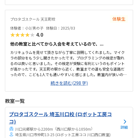
ら等ルール決めもしっかりましました。駅近にあり通いやすい立地に
あると思います。自宅から自転車で行くには少し距離がある為、電車
で通う形になるかと思います。明るい開放的な雰囲気の教室でした。
体験生
プロタゴスクール 天王町校
教室内は入口で靴を脱ぎました。室内は綺麗で整理整頓されていまし
た。ビギナー、ベーシック、アドバンスのコースによって料金が違い
体験者：小3/男の子
体験日：2025/03
ました。もう少しするかもと思っていたので許容範囲で...
★★★★★
4.0
他の教室と比べてから入会を考えているので、...
カリキュラムを見せて頂きながら丁寧に説明してくれました。マイク
ラの部分をもう少し聞きたかったです。プログラミングの検定が取れ
るのは良いと思いました。その検定が受験に有利というのもポイント
が高かったです。天王町の駅から近く、教室までの道も安全な道路だ
ったので、こども1人でも通いやすいと感じました。教室内が狭いのが
気になりました。でもパソコンは画面がキレイで大きくて見やすくて
続きを読む(298 字)
良いと感じました。他に見学に行った教室は月額29000円だったため
（個別）、その価格に比べたら安いと感じました。親として1番ポイン
トが高いのは、駅近でこども1人で通えそうな部分です。こどもは先生
教室一覧
が丁寧だったと言ってました。
プロタゴスクール 埼玉川口校 (ロボット工房コ
コ)
詳細
（
）
川口元郷駅から2200m
西川口駅から1050m
埼玉県川口市仲町13-25 (ロボット工房ココ 川口西口教室)