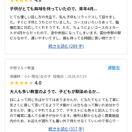
子供がとても興味を持っていたので、来年4月...
とても優しい話し方の先生で、私も子供もリラックスして話せまし
た。すぐに子供とうちとけていました。コースはいろいろあって、臨
機応変に対応してくれそうです。ただ、ちょうどよいコースのスター
トが4月からだったので、途中参加になってしまいます。国分寺駅の駅
ビルなので、通いやすいですし、親も待ってる時間に買い物できて良
さそうです。少し狭いですが、清潔感があって綺麗な教室でした。み
続きを読む(289 字)
なさん集中してもくもくと学んでいました。他のプログラミング教室
も体験に行きましたが、他よりもお安かったので通いやすそうです。
先生が優しそうで、安心して子供を預けられそうでした。少人数なの
も良いと思いました。
通塾生
中野マルイ教室
受講時：小3~現在/女の子
投稿日：2026/07/25
★★★★★
4.0
大人も多い教室のようで、子どもが馴染めるか...
日によって同じ方ばかりではありませんが、どなたでもとても丁寧に
気さくに接して頂いてるようです細かくは立ち会って無いため分かり
ませんが、楽しくやれてるようで、テキストにも色々と記入している
ので確実に進んでる様子が分かります。場所は駅からも近く商業施設
内のため、お迎えが遅れても暑い外で待たせなくていいので安心で
す。大人の方も多く通われてる教室ですが、教室内は清潔感があり、
続きを読む(317 字)
雰囲気もよい教室で安心して通わされます。他の教室の金額をあまり