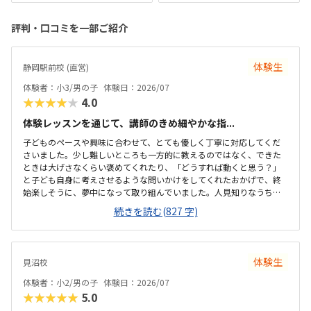
評判・口コミを一部ご紹介
体験生
静岡駅前校 (直営)
体験者：小3/男の子
体験日：2026/07
★★★★★
4.0
体験レッスンを通じて、講師のきめ細やかな指...
子どものペースや興味に合わせて、とても優しく丁寧に対応してくだ
さいました。少し難しいところも一方的に教えるのではなく、できた
ときは大げさなくらい褒めてくれたり、「どうすれば動くと思う？」
と子ども自身に考えさせるような問いかけをしてくれたおかげで、終
始楽しそうに、夢中になって取り組んでいました。人見知りなうちの
子もすぐに緊張がほぐれ、安心して楽しく学べたと感じています。子
続きを読む(827 字)
どもが大好きなロブロックスの世界を舞台にしているため、最初から
最後まで高いモチベーションで取り組めていました。ただ遊ぶだけで
なく、ゲームを作るというプロセスを通じて、自然とプログラミング
の基礎や論理的思考力が学べるカリキュラムになっていて素晴らしい
体験生
見沼校
と感じました。自分の思い描いた動きが画面上にすぐに反映される仕
組みも、子どもの「もっと作りたい」という意欲をを引き出すのにぴ
体験者：小2/男の子
体験日：2026/07
ったりだと思いました。最寄り駅から近く、大通りを通...
★★★★★
5.0