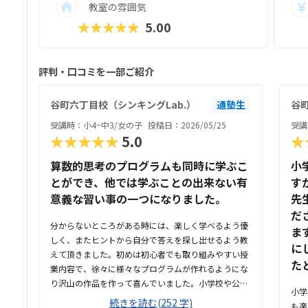
教室の雰囲気
★★★★★
5.00
評判・口コミを一部ご紹介
谷町六丁目校（シンキングLab.）
通塾生
谷町
受講時：小4~中3/女の子
投稿日：2026/05/25
受講
★★★★★
5.0
★
算数的思考のプログラムも同時に学ぶこ
小
とができ、他では学ぶことの出来ない有
す
意義な習い事の一つになりました。
先
だ
分からないところがある時には、楽しく学べるよう優
ま
しく、またヒントから自分で答えを探し出せるよう教
に
えて頂きました。初めは初心者でも取り組みやすい授
た
業内容で、徐々に様々なプログラムが作れるようにな
り沢山の作品を作って喜んでいました。小学校や公園
小学
か近くにあり、人通りも多く安全で通いやすい場所で
続きを読む(252 字)
も楽