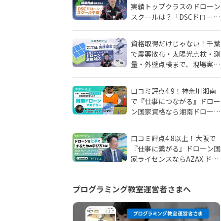
実績トップクラスのドローン
スクールは？「DSCドローン
スクール千葉」が選ばれる理
由
資格取得だけじゃない！千葉
で農薬散布・太陽光点検・測
量・外壁点検まで、現場実務
に強いドローンスクールはD
SCドローンスクール千葉
口コミ評点4.9！神奈川湘南
で『仕事につながる』ドロー
ン国家資格なら湘南ドローン
アカデミーがおすすめ！地域
密着人材会社が母体！
口コミ評点4.8以上！大阪で
『仕事に繋がる』ドローン国
家ライセンスならAZAX ドロ
ーンスクール。卒業生が語る
アフターフォローの真実
プログラミング教室運営者さまへ