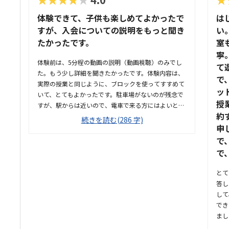
体験できて、子供も楽しめてよかったで
は
すが、入会についての説明をもっと聞き
い
たかったです。
室
寧
体験前は、5分程の動画の説明（動画視聴）のみでし
て
た。もう少し詳細を聞きたかったです。体験内容は、
で
実際の授業と同じように、ブロックを使ってすすめて
ッ
いて、とてもよかったです。駐車場がないのが残念で
授
すが、駅からは近いので、電車で来る方にはよいと思
約
います。駐輪場はあるようです。教室の雰囲気は、個
続きを読む(286 字)
室なので他の様子はわからないです。いくつか部屋が
申
あるようでしたが、特に説明を受けていないです。料
で
金の説明はなく、資料を見たのですが、個別指導なの
で
で高くても仕方ないのかなと思いました。個別指導な
ので、子供に合わせて対応してもらえます。80分は長
とて
いかと思いましたが、ちょうどよかったです。
答し
して
でき
まし
行く