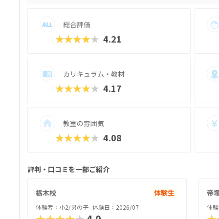
ると好評です。授業料が比較的お手頃価格な
30円＋教材費2,640円（80分×月2回）、レ
総合評価
＋テキスト費2,860円（80分×月2回）、マス
＋テキスト費2,860円（80分×月2回）
★★★★★
4.21
りません。明確な料金体系と通いやすさ、
おすすめのスクールです。
カリキュラム・教材
★★★★★
4.17
教室の雰囲気
★★★★★
4.08
評判・口コミを一部ご紹介
栃木校
体験生
帝
体験者：小2/男の子
体験日：2026/07
体験
★★★★★
4.0
★