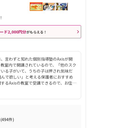
！
ード2,000円分
がもらえる！
は、言わずと知れた個別指導塾のAxisが開
sの教室内で開講されているので、「他のスク
でいる子がいて、うちの子は押され気味だ
組んで欲しい」と考える保護者におすすめ
するAxisの教室で受講できるので、お住ま
す。教材は運営会社のワオ・コーポレーシ
共同開発したロボット、KOOV®︎（クー
合わせながらロボットを組み立てていくの
ロボットが好きな子はもちろん、色彩感覚
、高学年からはエンジニアも使う本格的な
ン）」を学べるマスターコースも用意されてい
(494件)
た目から入って、実践レベルの内容が学べ