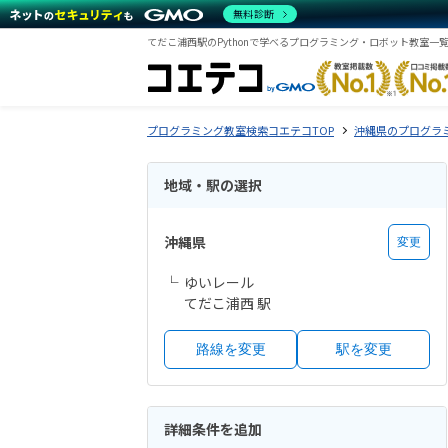
無料診断
てだこ浦西駅のPythonで学べるプログラミング・ロボット教室一
プログラミング教室検索コエテコTOP
沖縄県のプログラ
地域・駅の選択
沖縄県
変更
ゆいレール
てだこ浦西 駅
路線を変更
駅を変更
詳細条件を追加