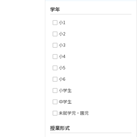
学年
小1
小2
小3
小4
小5
小6
小学生
中学生
未就学児・園児
授業形式