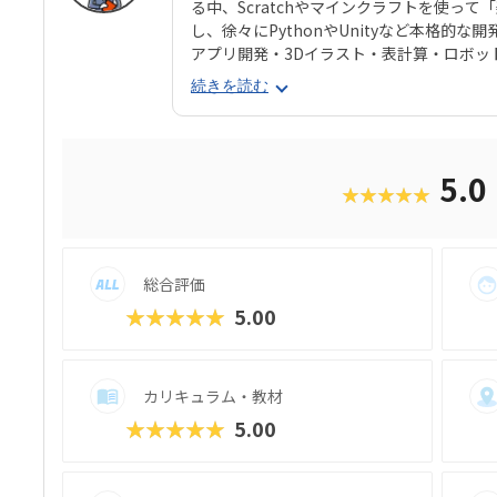
る中、Scratchやマインクラフトを使っ
し、徐々にPythonやUnityなど本格的
アプリ開発・3Dイラスト・表計算・ロボッ
7コースが用意されています。 全国250以
続きを読む
以上あり、住んでいる地域を問わず学習で
ラミング検定などで多数の合格者を輩出して
経験”をサポートしてくれます。単なる「習
自然と育まれる学び場です。
5.0
★★★★★
総合評価
★★★★★
5.00
カリキュラム・教材
★★★★★
5.00