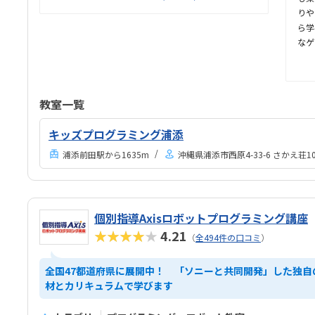
す。最寄りも二駅あり、便利です。普段会うことのな
りや
い他の学校や別の学年のお友達もでき、また設備も綺
ら学
麗で毎週楽しみに通っていました。一般的にプログラ
なゲ
ミング教室は高いイメージがありましだ、こちらは少
い！
人数制でしかも安いです。
てい
学べ
て取
教室一覧
安心
く清
キッズプログラミング浦添
す。
浦添前田駅から1635m
沖縄県浦添市西原4-33-6 さかえ荘10
り組
と、
個別指導Axisロボットプログラミング講座
★★★★★
4.21
（
全494件の口コミ
）
全国47都道府県に展開中！ 「ソニーと共同開発」した独自
材とカリキュラムで学びます