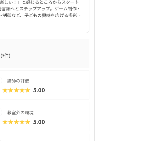
て「楽しい！」と感じるところからスタート
な開発言語へとステップアップ。ゲーム制作・
ト制御など、子どもの興味を広げる多彩な2
上の教室に加え、オンライン対応の教室も20
きるのも強み。さらに、ジュニア・プログ
おり、子どもたちの“自信”や“目標達成の
い事」にとどまらず、夢や進路を描く力が
(3件)
講師の評価
★★★★★
5.00
教室外の環境
★★★★★
5.00