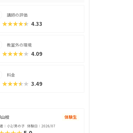
のもポイントで、ファーストコースは6,9
ギュラーコースは8,800円＋教材費2,640円
講師の評価
ターコースは11,000円＋教材費2,640円
。年に1度のテキスト費以外、追加料金もかか
★★★★★
4.33
ある程度「勉強」の雰囲気を重視する方に
教室外の環境
★★★★★
4.09
料金
★★★★★
3.49
塚山校
体験生
者：小2/男の子
体験日：2026/07
★★★★
5.0