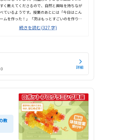
すく教えてくださるので、自然と興味を持ちなが
べているようです。授業のあとには「今日はこん
ームを作った！」「次はもっとすごいのを作りた
」と嬉しそうに話してくれ、子どもの成長を感じ
続きを読む(327 字)
ます。安心して通わせられる教室です。段階的に
るので、プログラミングが初めての子でも安心し
り組めています。教室は通いやすい場所にあり、
して通わせることができています。教室内は明る
潔感があり、子どもが安心して過ごせる雰囲気で
パソコンや設備も整っていて、集中して学習に取
詳細
3
めている。授業内容や子どもの満足度を考える
料金設定には満足しています。
の教