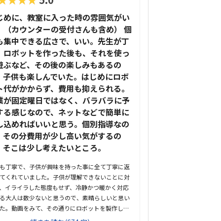
じめに、教室に入った時の雰囲気がい
。（カウンターの受付さんも含め） 個
も集中できる広さで、いい。先生が丁
。ロボットを作った後も、それを使っ
遊ぶなど、その後の楽しみもあるの
、子供も楽しんでいた。はじめにロボ
ト代がかからず、費用も抑えられる。
業が固定曜日ではなく、バラバラに予
する感じなので、ネットなどで簡単に
し込めればいいと思う。個別指導なの
、その分費用が少し高い気がするの
、そこは少し考えたいところ。
も丁寧で、子供が興味を持った事に全て丁寧に返
てくれていました。子供が理解できないことに対
、イライラした態度もせず、冷静かつ暖かく対応
る大人は数少ないと思うので、素晴らしいと思い
た。動画をみて、その通りにロボットを製作して
と言う感じでした。ロボットは教室でレンタルで