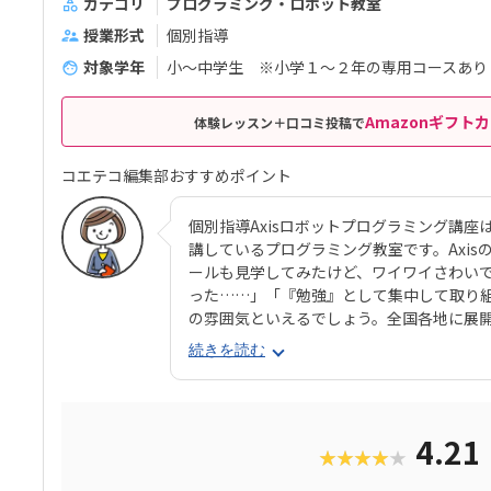
カテゴリ
プログラミング・ロボット教室
授業形式
個別指導
対象学年
小～中学生 ※小学１～２年の専用コースあり
Amazonギフトカ
体験レッスン＋口コミ投稿で
コエテコ編集部おすすめポイント
個別指導Axisロボットプログラミング講座
講しているプログラミング教室です。Axi
ールも見学してみたけど、ワイワイさわい
った……」「『勉強』として集中して取り
の雰囲気といえるでしょう。全国各地に展開
いの近くでも通いやすい環境が見つかりま
続きを読む
ョンとソニー・グローバルエデュケーションが
ブ）。半透明のカラフルなブロックを組み
で、女の子にも人気が高いのがポイント。
に優れる子からも評判の教材です。さらに
4.21
★★★★★
プログラミング言語「Python（パイソ
ます。これまでどおりのとっつきやすい見