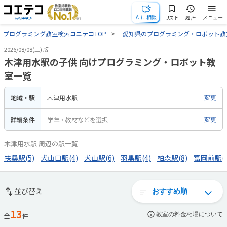
AIに相談
リスト
履歴
メニュー
プログラミング教室検索コエテコTOP
愛知県のプログラミング・ロボット教
2026/08/08(土) 版
木津用水駅の子供 向けプログラミング・ロボット教
室一覧
地域・駅
木津用水駅
変更
詳細条件
学年・教材などを選択
変更
木津用水駅 周辺の駅一覧
扶桑駅(5)
犬山口駅(4)
犬山駅(6)
羽黒駅(4)
柏森駅(8)
富岡前駅(1
並び替え
13
教室の料金相場について
全
件