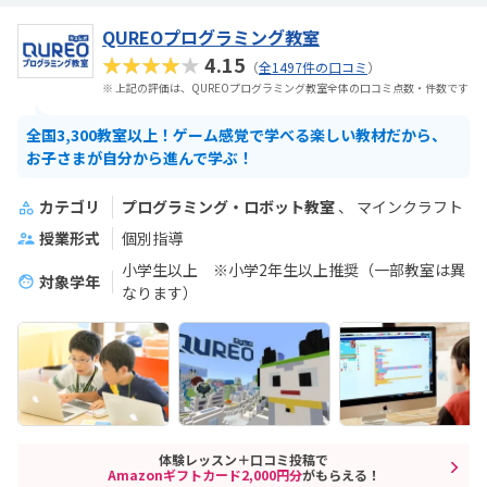
QUREOプログラミング教室
★★★★★
4.15
（
全1497件の口コミ
）
※ 上記の評価は、QUREOプログラミング教室全体の口コミ点数・件数です
全国3,300教室以上！ゲーム感覚で学べる楽しい教材だから、
お子さまが自分から進んで学ぶ！
カテゴリ
プログラミング・ロボット教室
マインクラフト
授業形式
個別指導
小学生以上 ※小学2年生以上推奨（一部教室は異
対象学年
なります）
体験レッスン＋口コミ投稿で
Amazonギフトカード2,000円分
がもらえる！