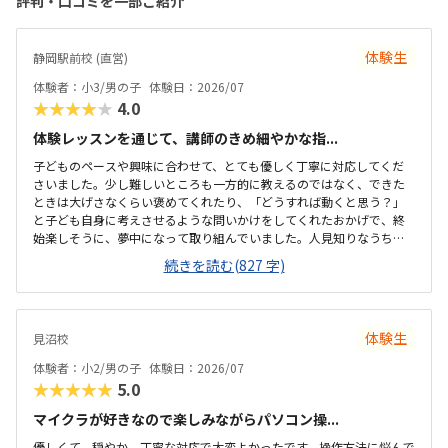
評判・口コミを一部ご紹介
体験生
静岡駅前校 (直営)
体験者：小3/男の子
体験日：2026/07
★★★★★
4.0
体験レッスンを通じて、講師のきめ細やかな指...
子どものペースや興味に合わせて、とても優しく丁寧に対応してくだ
さいました。少し難しいところも一方的に教えるのではなく、できた
ときは大げさなくらい褒めてくれたり、「どうすれば動くと思う？」
と子ども自身に考えさせるような問いかけをしてくれたおかげで、終
始楽しそうに、夢中になって取り組んでいました。人見知りなうちの
子もすぐに緊張がほぐれ、安心して楽しく学べたと感じています。子
続きを読む(827 字)
どもが大好きなロブロックスの世界を舞台にしているため、最初から
最後まで高いモチベーションで取り組めていました。ただ遊ぶだけで
なく、ゲームを作るというプロセスを通じて、自然とプログラミング
の基礎や論理的思考力が学べるカリキュラムになっていて素晴らしい
体験生
見沼校
と感じました。自分の思い描いた動きが画面上にすぐに反映される仕
組みも、子どもの「もっと作りたい」という意欲をを引き出すのにぴ
体験者：小2/男の子
体験日：2026/07
ったりだと思いました。最寄り駅から近く、大通りを通...
★★★★★
5.0
マイクラが好きなので楽しみながらパソコン操...
優しくて、穏やか、丁寧な対応で大変よかったです。操作方法に悩んで