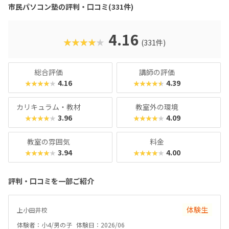
から学べる「Windows11パソコンの基礎講座」「ワードで
市民パソコン塾の評判・口コミ(331件)
お絵描き」「写真デコレーション講座」などバラエティ豊
か。「とにかくプログラミングにハマって欲しい！」「せっ
かくだから、ビジネスに使えるツールもぜひ」など、ご家庭
4.16
★★★★★
(331件)
の方針に合わせてレッスン計画を立てることができます。な
んといっても50分1,210円！（何度でも言います！）「ちょ
っと試しにやらせてみようかな♪」なんてご家庭にピッタリ
総合評価
講師の評価
のスクールといえるでしょう。
4.16
4.39
★★★★★
★★★★★
カリキュラム・教材
教室外の環境
3.96
4.09
★★★★★
★★★★★
教室の雰囲気
料金
3.94
4.00
★★★★★
★★★★★
評判・口コミを一部ご紹介
体験生
上小田井校
体験者：小4/男の子
体験日：2026/06