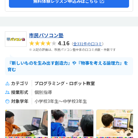
無料体験レッスン申込みはこちら
市民パソコン塾
★★★★★
4.16
（
全331件の口コミ
）
※ 上記の評価は、市民パソコン塾全体の口コミ点数・件数です
『新しいものを生み出す創造力』や『物事を考える論理力』を
育む
カテゴリ
プログラミング・ロボット教室
授業形式
個別指導
対象学年
小学校3年生～中学校3年生