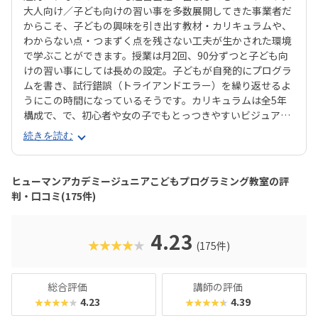
大人向け／子ども向けの習い事を多数展開してきた事業者だ
からこそ、子どもの興味を引き出す教材・カリキュラムや、
わからない点・つまずく点を残さない工夫が生かされた環境
で学ぶことができます。授業は月2回、90分ずつと子ども向
けの習い事にしては長めの設定。子どもが自発的にプログラ
ムを書き、試行錯誤（トライアンドエラー）を繰り返せるよ
うにこの時間になっているそうです。カリキュラムは全5年
構成で、で、初心者や女の子でもとっつきやすいビジュアル
プログラミングツール「Scratch（スクラッチ）」から初め
続きを読む
て、エンジニアが実際に使用するプログラミング言語「Java
Script」までステップアップすることができます。ベーシッ
クコースではマウス操作など、パソコンの操作自体から学べ
ヒューマンアカデミージュニアこどもプログラミング教室の評
るので、自宅でまったくパソコンをさわったことのないお子
判・口コミ(175件)
さんでも戸惑うことなく授業に入っていけるでしょう。大学
入試やオフィスワークなど、「将来のことを考えて習わせて
おきたい」方におすすめのスクールといえます。また、いず
4.23
★★★★★
(175件)
れもヒューマンオリジナルの教材で学べるので、高クオリテ
ィな指導を求める保護者におすすめできます。
総合評価
講師の評価
4.23
4.39
★★★★★
★★★★★