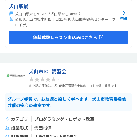
犬山駅前
（
）
犬山口駅から912m
犬山駅から305m
詳細
愛知県犬山市松本町四丁目21番地 犬山国際観光センター「フ
ロイデ」
無料体験レッスン申込みはこちら
犬山市ICT講習会
★★★★★
-
※ 上記の評価は、犬山市ICT講習会全体の口コミ点数・件数です
グループ学習で、お友達と楽しく学べます。犬山市教育委員会
共催の安心の教室です。
カテゴリ
プログラミング・ロボット教室
授業形式
集団指導
対象学年
小学2年生～小学6年生