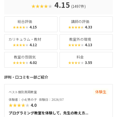
クに慣れている今の子どもでも、「安っぽい」「子どもっぽ
4.15
★★★★★
(1497件)
い」と思わず勉強に取り組めるでしょう。学習結果は通信簿
のような形で確認できるので、保護者も安心ですね。
総合評価
講師の評価
4.15
4.33
★★★★★
★★★★★
カリキュラム・教材
教室外の環境
4.12
4.13
★★★★★
★★★★★
教室の雰囲気
料金
4.02
3.55
★★★★★
★★★★★
評判・口コミを一部ご紹介
体験生
ベスト個別真岡教室
体験者：小4/男の子
体験日：2026/07
★★★★★
4.0
プログラミング教室を体験して、先生の教え方...