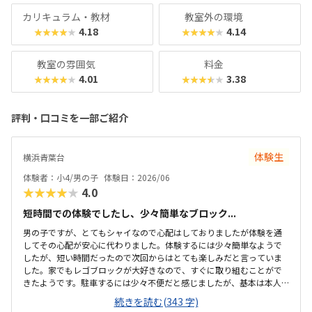
カリキュラム・教材
教室外の環境
4.18
4.14
★★★★★
★★★★★
教室の雰囲気
料金
4.01
3.38
★★★★★
★★★★★
評判・口コミを一部ご紹介
体験生
横浜青葉台
体験者：小4/男の子
体験日：2026/06
★★★★★
4.0
短時間での体験でしたし、少々簡単なブロック...
男の子ですが、とてもシャイなので心配はしておりましたが体験を通
してその心配が安心に代わりました。体験するには少々簡単なようで
したが、短い時間だったので次回からはとても楽しみだと言っていま
した。家でもレゴブロックが大好きなので、すぐに取り組むことがで
きたようです。駐車するには少々不便だと感じましたが、基本は本人
の送迎だけになるので問題ないと感じましたし、駅ちかでなくても車
続きを読む(343 字)
なので問題ないです落ち着いた雰囲気でしたが、作業スペースが子供