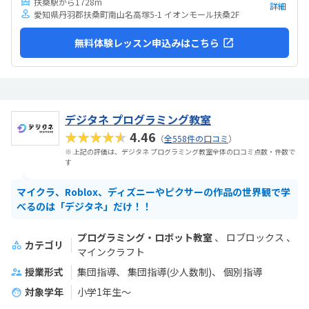
扶桑駅から1728m
詳細
愛知県丹羽郡扶桑町南山名高塚5-1 イオンモール扶桑2F
無料体験レッスン申込みはこちら
デジタネ プログラミング教室
★★★★★
4.46
（
全558件の口コミ
）
※ 上記の評価は、デジタネ プログラミング教室全体の口コミ点数・件数で
す
マイクラ、Roblox、ディズニーやピクサーの作品の世界観で学
べるのは「デジタネ」だけ！！
プログラミング・ロボット教室
ロブロックス
カテゴリ
マインクラフト
授業形式
集団指導
集団指導(少人数制)
個別指導
対象学年
小学1年生～