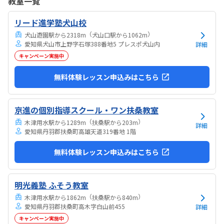
教室一覧
気持ちになれて良かった。
リード進学塾犬山校
（
）
犬山遊園駅から2318m
犬山口駅から1062m
愛知県犬山市上野字石塚388番地5 プレスポ犬山内
詳細
キャンペーン実施中
無料体験レッスン申込みはこちら
京進の個別指導スクール・ワン扶桑教室
（
）
木津用水駅から1289m
扶桑駅から203m
詳細
愛知県丹羽郡扶桑町高雄天道319番地 1階
無料体験レッスン申込みはこちら
明光義塾 ふそう教室
（
）
木津用水駅から1862m
扶桑駅から840m
愛知県丹羽郡扶桑町高木字白山前455
詳細
キャンペーン実施中