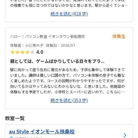
の授業でも役に立つのではないかかなと思います。駅から近くてショ
ッピングモールの中にあるので便利です。車で来ても授業分の駐車券
続きを読む(418 字)
は付けてくれるそうです。ドコモショップ内なので音が気になるかと
思いましたが、扉を閉めればそんなに気になりませんでした。一面ガ
ラスなので程よい解放感で授業の様子が見れます。プログラミング教
室としてはこれくらいかな、という印象です。教材はマイクラなので
体験生
ハロー！パソコン教室 イオンタウン新船橋校
プライベートでも使えるからいいかな、と思ってます。学校で使って
いるパソコンはタッチパネルタイプなので、キーボードは打てるかな
体験者：小2/男の子
体験日：2026/07
と心配でしたが、すぐに慣れました。コマンド１つでた...
★★★★★
4.0
親としては、ゲームばかりしている日々をプラ...
壁に向かって座り左右に衝立があるため、子供も集中して体験できて
いました。講師は優しい口調の方で、パソコン未体験の息子でも難な
く楽しめたようです。コースの説明がわかりやすかったですが、何が
向いてるかはやってみないとわからないな、と思いました。他施設の
体験もする予定でしたが、小学校とスーパーに近いので、こちらに決
めました。息子はゲーミングチェアに初めて座れて嬉しかったようで
続きを読む(353 字)
す。開放的というよりは、落ち着いて楽しめるところが、息子には合
っていそうです。少し高いなという印象ですが、自宅のパソコンから
も利用できるとの事なので、やる気次第では納得できそうだなと思い
教室一覧
ました。日頃はSwitchで、マイクラやぽこあポケモンで建築を楽しん
でいます。担当の方と相談して今回のコースが向いてるんじゃないか
au Style イオンモール扶桑校
と勧められました。