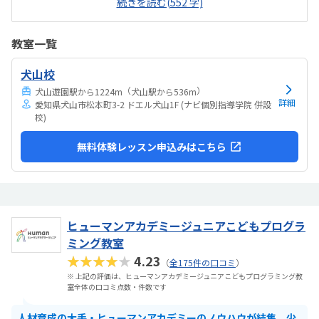
続きを読む(552 字)
れたことが早く終わってしまうと時間を持て余してしまうこともあり
ます。駅近のため、駐輪場は数台分ありますが駐車場はありません。
雨の日などは近くのコインパーキングに停めますが、空きがないこと
教室一覧
も多いです。お知らせや作品などの掲示物はいつも綺麗に貼られてい
て、教室内は綺麗に保たれています。良心的な値段で、また季節のオプ
犬山校
ションの講習なども必要に応じて選ぶことができ、負担になることな
く続けられています。映像授業がメインではあります...
（
）
犬山遊園駅から1224m
犬山駅から536m
詳細
愛知県犬山市松本町3-2 ドエル犬山1F (ナビ個別指導学院 併設
校)
無料体験レッスン申込みはこちら
ヒューマンアカデミージュニアこどもプログラ
ミング教室
★★★★★
4.23
（
全175件の口コミ
）
※ 上記の評価は、ヒューマンアカデミージュニアこどもプログラミング教
室全体の口コミ点数・件数です
人材育成の大手・ヒューマンアカデミーのノウハウが結集、少