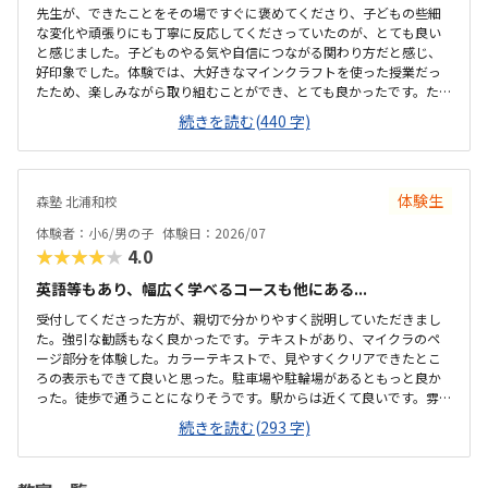
先生が、できたことをその場ですぐに褒めてくださり、子どもの些細
な変化や頑張りにも丁寧に反応してくださっていたのが、とても良い
と感じました。子どものやる気や自信につながる関わり方だと感じ、
好印象でした。体験では、大好きなマインクラフトを使った授業だっ
たため、楽しみながら取り組むことができ、とても良かったです。た
だ、今後もずっとマインクラフトを使った内容ではないと伺ったの
続きを読む(440 字)
で、その後も興味を持って取り組めるかどうかは少し気になる点でし
た。教室は自宅から15分ほどの距離にあり、通いやすいと感じまし
た。また、駐車場もあるため、送り迎えもしやすく、安心して通わせ
られる環境だと思いました。教室は一人ひとりの席が完全に仕切られ
体験生
森塾 北浦和校
ているわけではありませんが、壁などで視線が分散しにくい工夫がさ
れており、集中しやすい雰囲気だと感じました。月4回（1回50分）で
体験者：小6/男の子
体験日：2026/07
約12,000円という料金は、我が家にとってはや...
★★★★★
4.0
英語等もあり、幅広く学べるコースも他にある...
受付してくださった方が、親切で分かりやすく説明していただきまし
た。強引な勧誘もなく良かったです。テキストがあり、マイクラのペ
ージ部分を体験した。カラーテキストで、見やすくクリアできたとこ
ろの表示もできて良いと思った。駐車場や駐輪場があるともっと良か
った。徒歩で通うことになりそうです。駅からは近くて良いです。雰囲
気も良く、清潔感もあった。部屋が区切られていて、個人スペースも
続きを読む(293 字)
確保されていて良かった。基本料金以外に、追加料金があまり無さそ
うで良かった。できれば、毎月1万以内で通いたいです。子供に熱心に
話しかけてくださったり、褒めてくださって、子供が頑張ろうという