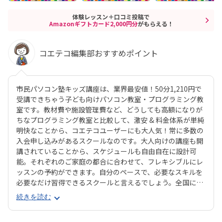
体験レッスン＋口コミ投稿で
Amazonギフトカード2,000円分
がもらえる！
コエテコ編集部おすすめポイント
市民パソコン塾キッズ講座は、業界最安値！50分1,210円で
受講できちゃう子ども向けパソコン教室・プログラミング教
室です。教材費や施設管理費など、どうしても高額になりが
ちなプログラミング教室と比較して、激安 & 料金体系が単純
明快なことから、コエテコユーザーにも大人気！常に多数の
入会申し込みがあるスクールなのです。大人向けの講座も開
講されていることから、スケジュールも自由自在に設計可
能。それぞれのご家庭の都合に合わせて、フレキシブルにレ
ッスンの予約ができます。自分のペースで、必要なスキルを
必要なだけ習得できるスクールと言えるでしょう。全国に20
0教室が開講中（2025年7月現在）と、お住まいの近くにあ
続きを読む
る教室を探しやすいのも魅力ですね。 コースは「プログラミ
ング」系のコースがレベル別に4つと、パソコン操作を基本