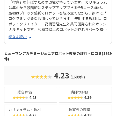
「得意」を伸ばすための環境が整っています。 カリキュラム
は年中から段階的にステップアップできる全5コース構成。
最初はブロック感覚でロボットを組み立てながら、徐々にプ
ログラミング要素も加わっていきます。 使用する教材は、ロ
ボットクリエイター・高橋智隆先生と共同開発されたオリジ
ナルキットです。70種類以上のロボットが作れるパーツ構成
で、飽きずに続けやすい点も特徴です。 月2回の90分授業で
続きを読む
は、ロボットを完成させる「基本製作」と、オリジナル改造
に挑戦する「応用実践」を繰り返す設計。子どもたちは毎
回、新しい達成感と成長を実感できる仕組みになっていま
ヒューマンアカデミージュニアロボット教室の評判・口コミ(1689
す。 自ら考え、試行錯誤しながらロボットを動かす経験は、
件)
創造力や論理的思考力を育むだけでなく、学ぶ楽しさそのも
のを教えてくれるはずです。
4.23
★★★★★
(1689件)
総合評価
講師の評価
4.23
4.39
★★★★★
★★★★★
カリキュラム・教材
教室外の環境
4.23
4.18
★★★★★
★★★★★