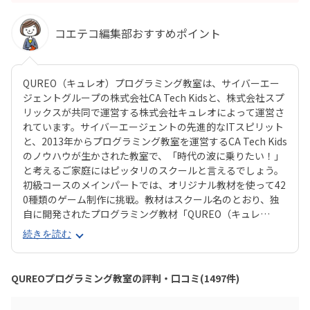
コエテコ編集部おすすめポイント
QUREO（キュレオ）プログラミング教室は、サイバーエー
ジェントグループの株式会社CA Tech Kidsと、株式会社スプ
リックスが共同で運営する株式会社キュレオによって運営さ
れています。サイバーエージェントの先進的なITスピリット
と、2013年からプログラミング教室を運営するCA Tech Kids
のノウハウが生かされた教室で、「時代の波に乗りたい！」
と考えるご家庭にはピッタリのスクールと言えるでしょう。
初級コースのメインパートでは、オリジナル教材を使って42
0種類のゲーム制作に挑戦。教材はスクール名のとおり、独
自に開発されたプログラミング教材「QUREO（キュレ
オ）」です。スマホゲームのような感覚でサクサク進められ
続きを読む
るのに、本格的な内容が学べるのが魅力。子どもにとっても
「やらされている感」がないので、楽しくゲームをクリアし
ていくようなペースでどんどん学習を進めていけます。教材
QUREOプログラミング教室の評判・口コミ(1497件)
のデザイン性も高く、実際にスマホゲーム開発で使用されて
いたキャラクター素材などを多数収録。リッチなグラフィッ