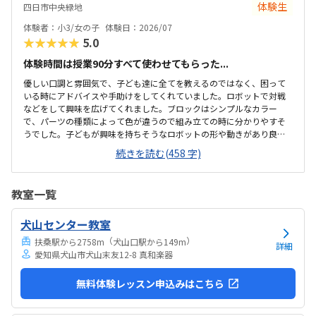
体験生
四日市中央緑地
できました。入室したら必ず手を洗うルールも良いです。教室にある
教科書などもきちんと整理整頓されています。キット代が兄弟割引で
体験者：小3/女の子
体験日：2026/07
半額になりました。入会金も無料に。欲を言えば、...
★★★★★
5.0
体験時間は授業90分すべて使わせてもらった...
優しい口調と雰囲気で、子ども達に全てを教えるのではなく、困って
いる時にアドバイスや手助けをしてくれていました。ロボットで対戦
などをして興味を広げてくれました。ブロックはシンプルなカラー
で、パーツの種類によって色が違うので組み立ての時に分かりやすそ
うでした。子どもが興味を持ちそうなロボットの形や動きがあり良か
ったです。駐車場は停めやすく、分かりやすい場所にあるので助かり
続きを読む(458 字)
ます。近くに別の施設もあるので、習ってない兄弟が過ごしやすいと
思いました。教室はシンプルで余計なものが置いてないので集中でき
そうです。清潔な空間でした。授業を1日に2コマとれたり、翌月に回
教室一覧
したりできるのは助かります。料金は今の物価で考えれば高いとは思
いませんが、子どもの成長具合で判断すると思います。子どもが自発
犬山センター教室
的にどんどん作り進めていったのには正直驚きました。最初からたく
さんあれこれ説明されずブロックを触らせてもらったの...
（
）
扶桑駅から2758m
犬山口駅から149m
詳細
愛知県犬山市犬山末友12-8 真和楽器
無料体験レッスン申込みはこちら