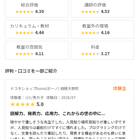
総合評価
講師の評価
4.30
4.53
★★★★★
★★★★★
カリキュラム・教材
教室外の環境
4.44
4.16
★★★★★
★★★★★
教室の雰囲気
料金
4.11
3.27
★★★★★
★★★★★
評判・口コミを一部ご紹介
体験生
ドコモショップbono(ボーノ) 相模大野校
体験者：小1/男の子
体験日：2026/07
★★★★★
5.0
読解力、発表力、応用力、これからの世の中に...
穏やかで優しそうな先生でした。人見知り場所見知りが激しい子です
が、人見知りは最初だけですぐに慣れました。プログラミングだけで
なく、文章を読んだり筆記したり、発表する機会があるのも良いと思
いました。習ったことがない字でも、見慣れておくことによって学校