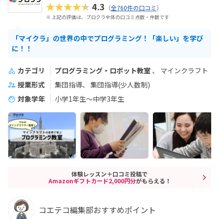
★★★★★
4.3
（
全760件の口コミ
）
※ 上記の評価は、プロクラ全体の口コミ点数・件数です
「マイクラ」の世界の中でプログラミング！「楽しい」を学び
に！！
カテゴリ
プログラミング・ロボット教室
マインクラフト
授業形式
集団指導
集団指導(少人数制)
対象学年
小学1年生～中学3年生
体験レッスン＋口コミ投稿で
Amazonギフトカード2,000円分
がもらえる！
コエテコ編集部おすすめポイント