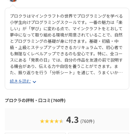
プロクラはマインクラフトの世界でプログラミングを学べる
小学生向けプログラミングスクールです。一番の魅力は「楽
しい」が「学び」に変わる点で、マインクラフトをとおして
夢中になって取り組める環境が用意されていることで、自然
とプログラミングの基礎が身に付きます。基礎・初級・中
級・上級とステップアップできるカリキュラムで、初心者で
も無理なくレベルアップできるのも安心です。特に、全コー
スにある「発表の日」では、自分の作品を友達の前で説明す
る機会があり、伝える力や自信を養うことができます。ま
た、振り返りを行う「分析シート」を通じて、うまくいかな
かった点をどう改善するかを考える習慣が身に付くのも特徴
続きを読む
です。さらに、講師は子どもたちの答えを引き出すコーチン
グ型指導を採用。自分で考え、解決する力を育みます。全国
600以上の教室で展開され、初めてでも安心して参加できる
プロクラの評判・口コミ(760件)
無料体験も実施中。遊びながら未来につながる力を育てられ
る、今注目のプログラミング教室です。
4.3
★★★★★
(760件)