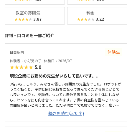
教室の雰囲気
料金
3.87
3.22
★★★★★
★★★★★
評判・口コミを一部ご紹介
体験生
目白駅前
体験者：小2/男の子
体験日：2026/07
★★★★★
5.0
現役企業にお勤めの先生がいらして良いです。...
3名いらっしゃり、みなさん優しい雰囲気の先生方でした。ロボットが
うまく動くと、子供と同じ気持ちになって喜んでくださる感じがとて
も良かったです。問題点についても自分で考えることを主体にしなが
ら、ヒントを出し向き合ってくれます。子供の自主性を重んじている
雰囲気が良いと感じました。ただ子供に全て丸投げではなく、広い机
の上に「教科書とキットをどこに置いたらやりやすいかな？」と声を
続きを読む(570 字)
かけてくださり、そこから自分で考えていました。ロボット作りもヒ
ントをいただきながら、自分で教科書を読んで作り上げていました。
駅近くですが、静かな環境です。急な坂道があるので、暑い夏など、重
いキットを背負っていく小さな子供には少し大変かも。清潔で、安心