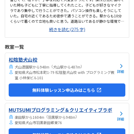
いた時も子どもに丁寧に指導してくれたこと。子どもが好きなマイク
ラであり集中して行うことができた。パソコン操作も楽しそうにして
いた。自宅の近くであるため徒歩で通うことができる。駅からも10分
くらいで着くので立地も良いと思う。道路沿いであるが静かな環境で
子どもも落ち着いて集中して授業を受けることができた。プログラミ
続きを読む(275 字)
ングは高いイメージですが、月2回ということもあり、お手頃に通いや
すい金額であると思った。子どもが発言したことを肯定する姿勢で関
わってくれたこと。先生が優しくて穏やかであった。
教室一覧
松陰塾犬山校
（
）
犬山遊園駅から948m
犬山駅から487m
詳細
愛知県犬山市松本町1-79 松陰塾犬山校 with プログラミング教
室 小林保ビル101
無料体験レッスン申込みはこちら
MUTSUMIプログラミング＆クリエイティブラボ
（
）
楽田駅から1604m
羽黒駅から948m
詳細
愛知県犬山市羽黒新田郷東76