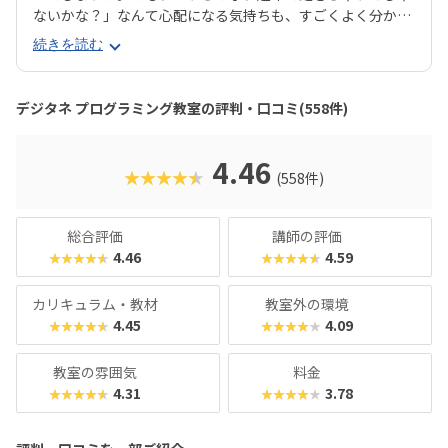
ないかな？」なんて心配になる気持ちも、すごくよく分かり
ます。そんな方にぜひおすすめしたいのが、デジタネプログ
続きを読む
ラミング教室なんです。デジタネには、子どもたちが夢中に
なって取り組める工夫がたくさんあります。特にお子様たち
に大人気のマインクラフトやロブロックスなどを活用するこ
デジタネ プログラミング教室の評判・口コミ(558件)
とで、ゲーム感覚で楽しみながら、自然とプログラミング的
思考が身につくカリキュラムになっているんです。実践的な
学びを通して、子どもたちは未来を生き抜くための土台をし
4.46
★★★★★
(558件)
っかりと築くことができます。ここでは、デジタネプログラ
ミング教室の魅力や、どんなコースで学べるのかを、分かり
やすくご紹介していきますね。
総合評価
講師の評価
4.46
4.59
★★★★★
★★★★★
カリキュラム・教材
教室外の環境
4.45
4.09
★★★★★
★★★★★
教室の雰囲気
料金
4.31
3.78
★★★★★
★★★★★