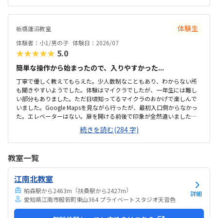
の人数には狭いのではないかと思いました。せめて1か月3回 もしく
は90分ではなく120分だといいかなと、プログラミング教室は週1回の
月4回でしたので、少し高いと感じました。まだ短時間での体験でした
体験生
板橋蓮沼教室
ので、これから良い点が増えてくるのではないかと思います。
体験者：小1/男の子
体験日：2026/07
★★★★★
5.0
簡単な操作から始まったので、入りやすかった...
丁寧で優しく教えてもらえた。少人数制なこともあり、わからない所
も聞きやすいようでした。体験はマイクラでしたが、一年生には難し
い部分もありました。ただ日頃知ってるマイクラのおかげで楽しんで
いました。Google Mapsを見ながら行ったが、最初入口側からなかっ
た。エレベーターはない。扉を開ける前後で印象が全然違いました。
とても綺麗で、広々としていました。教室内は土足でしたが、全体的
続きを読む(284 字)
に綺麗でした。プログラミングあるあるですが、やっぱり月2回にして
は高い。他の習い事もしているので悩みどころです。マイクラで遊ん
でいるという印象が少なかった。ちゃんと学びがたくさんあった。
教室一覧
江南北教室
（
）
柏森駅から2463m
扶桑駅から2427m
詳細
愛知県江南市般若町東山364 プライベートスタジオ天音色