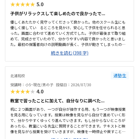
★★★★★
5.0
子供がリラックスして楽しめたので良かったで...
優しくあたたかく見守ってくださって良かった。他のスクール生にも
優しく接してい るところを見かけ、安心して子供を任せられると思
った。画面に合わせて進めていく方式でした。子供が最後まで取り組
めて、完成させていたので、分かりやすい内容で良かったと思いまし
た。最初の保護者向けの説明動画が長く、子供が飽きてしまったの
で、紙面で渡すなどすると良いと思いました。駐車場がありました。
続きを読む(398 字)
立地も落ち着いた場所にあり、停めやすかったです。静かな環境で良
いと思いました。綺麗に整頓されており、すっきりしていた。一人ず
つブースがあり、ヘッドホンもあり、集中しやすい環境でした。お値
打ちで、気軽に試せそうな価格帯でした。料金体系も、分かりやすく
通塾生
北浦和校
よかったです。先生が優しく、おおらかだったので良かったです。教室
の雰囲気も良かったです。1人ずつブースが分かれており、ヘッドホン
受講時：小5~現在/男の子
投稿日：2026/07/30
もあり、先生もつかず離れずの距離感で良かったです。
★★★★★
4.0
教室で習ったことに加えて、自分なりに調べた...
机に２つ画面があり、一つが自分が操作する用、もう一つが映像授業
を見る用になっています。授業は映像を見ながら自分で進めていく形
で、分かりやすくゆっくり進んでいきます。もし分からないところが
あったら、教室にいる先生に質問することができます。テキストと映
像を見ながら授業を受けていきますが、映像を一時停止や戻すことは
できますがスキップはできません。分かりやすい内容ですが、指示さ