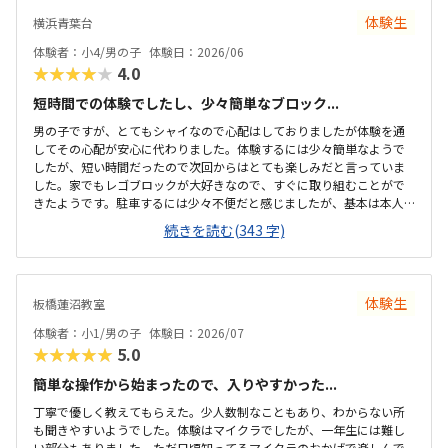
体験生
横浜青葉台
体験者：小4/男の子
体験日：2026/06
★★★★★
4.0
短時間での体験でしたし、少々簡単なブロック...
男の子ですが、とてもシャイなので心配はしておりましたが体験を通
してその心配が安心に代わりました。体験するには少々簡単なようで
したが、短い時間だったので次回からはとても楽しみだと言っていま
した。家でもレゴブロックが大好きなので、すぐに取り組むことがで
きたようです。駐車するには少々不便だと感じましたが、基本は本人
の送迎だけになるので問題ないと感じましたし、駅ちかでなくても車
続きを読む(343 字)
なので問題ないです落ち着いた雰囲気でしたが、作業スペースが子供
の人数には狭いのではないかと思いました。せめて1か月3回 もしく
は90分ではなく120分だといいかなと、プログラミング教室は週1回の
月4回でしたので、少し高いと感じました。まだ短時間での体験でした
体験生
板橋蓮沼教室
ので、これから良い点が増えてくるのではないかと思います。
体験者：小1/男の子
体験日：2026/07
★★★★★
5.0
簡単な操作から始まったので、入りやすかった...
丁寧で優しく教えてもらえた。少人数制なこともあり、わからない所
も聞きやすいようでした。体験はマイクラでしたが、一年生には難し
い部分もありました。ただ日頃知ってるマイクラのおかげで楽しんで