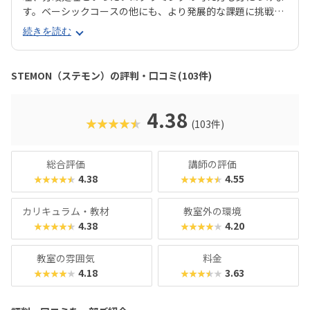
す。ベーシックコースの他にも、より発展的な課題に挑戦す
る「アドバンスコース」、Scratchやロボット制御を学ぶ
続きを読む
「プログラミング＆ロボティクスクラス」など、発達段階に
合わせたカリキュラムがあります。年齢や目的に応じてコー
スが選べるのが嬉しいですね。コエテコでは実際の授業を取
STEMON（ステモン）の評判・口コミ(103件)
材したのですが、教材のデザインがとても可愛らしく、教室
にもカラフルな教材パーツがいっぱいで、眺めているだけで
「何かを作りたい！」という気持ちになれるスクールでし
4.38
★★★★★
(103件)
た。子ども達と先生のコミュニケーションが活発で、授業中
は笑い声が絶えなかったのも印象的でした。習ったことを身
の回りの製品と結びつけて「こんなのもあったよ！」と報告
総合評価
講師の評価
している子どもがいて、日常生活が学びに変わっているな〜
4.38
4.55
★★★★★
★★★★★
と感じました。スキルだけでなく、コミュニケーション能力
も育てたい方におすすめです。
カリキュラム・教材
教室外の環境
4.38
4.20
★★★★★
★★★★★
教室の雰囲気
料金
4.18
3.63
★★★★★
★★★★★