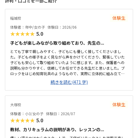
評判・口コミを一部ご紹介
体験生
稲城校
体験者：年中/女の子
体験日：2026/06
★★★★★
5.0
子どもが楽しみながら取り組めており、先生の...
とても丁寧で親しみやすく、子どもにも優しく接してくださいまし
た。子どもの様子をよく見ながら声をかけてくださり、緊張していた
子どもも安心して取り組めていたように感じます。また、保護者への
説明も分かりやすく、信頼してお任せできる先生だと思いました。ブ
ロックをはじめ知育玩具のようなもので、実際に立体的に組み立てて
見ることができたので体験を通して身につくなと感じました。駐車場
続きを読む(471 字)
はありませんが広い道路沿いにあるご自宅なので問題ありませんでし
た。自宅前道路沿いに駐車し子どもを送迎する流れのようです。落ち
着いた雰囲気で、子どもが集中して学べる環境だと感じました。教室
内も整理整頓されており、設備も充実していて安心して通わせられる
体験生
大塚校
印象を受けました。初めての体験でしたが、子どももリラックスして
取り組めていたように思います。隔週レッスンなので1回あたりは高く
体験者：小3/女の子
体験日：2026/07
感じるかもしれません。ですが内容が簡単に学べるもの...
★★★★★
5.0
教材、カリキュラムの説明があり、レッスンの...
優しい語りかけからのスタートで、子供がリラックスした状態で楽し