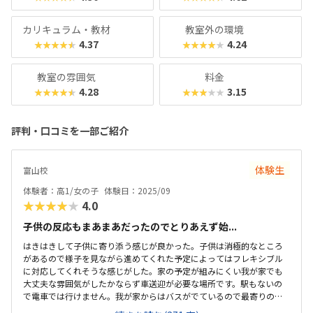
カリキュラム・教材
教室外の環境
4.37
4.24
★★★★★
★★★★★
教室の雰囲気
料金
4.28
3.15
★★★★★
★★★★★
評判・口コミを一部ご紹介
体験生
富山校
体験者：高1/女の子
体験日：2025/09
★★★★★
4.0
子供の反応もまあまあだったのでとりあえず始...
はきはきして子供に寄り添う感じが良かった。子供は消極的なところ
があるので様子を見ながら進めてくれた予定によってはフレキシブル
に対応してくれそうな感じがした。家の予定が組みにくい我が家でも
大丈夫な雰囲気がしたかならず車送迎が必要な場所です。駅もないの
で電車では行けません。我が家からはバスがでているので最寄りのバ
ス停からは10分ほど歩けばいいかなと言う感じです。思ったよりもか