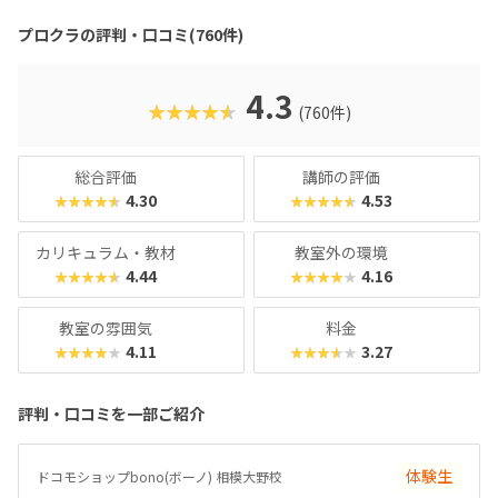
グ型指導を採用。自分で考え、解決する力を育みます。全国
600以上の教室で展開され、初めてでも安心して参加できる
プロクラの評判・口コミ(760件)
無料体験も実施中。遊びながら未来につながる力を育てられ
る、今注目のプログラミング教室です。
4.3
★★★★★
(760件)
総合評価
講師の評価
4.30
4.53
★★★★★
★★★★★
カリキュラム・教材
教室外の環境
4.44
4.16
★★★★★
★★★★★
教室の雰囲気
料金
4.11
3.27
★★★★★
★★★★★
評判・口コミを一部ご紹介
体験生
ドコモショップbono(ボーノ) 相模大野校