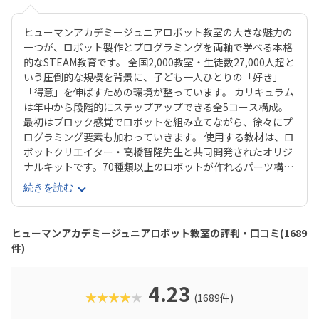
ヒューマンアカデミージュニアロボット教室の大きな魅力の
一つが、ロボット製作とプログラミングを両軸で学べる本格
的なSTEAM教育です。 全国2,000教室・生徒数27,000人超と
いう圧倒的な規模を背景に、子ども一人ひとりの「好き」
「得意」を伸ばすための環境が整っています。 カリキュラム
は年中から段階的にステップアップできる全5コース構成。
最初はブロック感覚でロボットを組み立てながら、徐々にプ
ログラミング要素も加わっていきます。 使用する教材は、ロ
ボットクリエイター・高橋智隆先生と共同開発されたオリジ
ナルキットです。70種類以上のロボットが作れるパーツ構成
で、飽きずに続けやすい点も特徴です。 月2回の90分授業で
続きを読む
は、ロボットを完成させる「基本製作」と、オリジナル改造
に挑戦する「応用実践」を繰り返す設計。子どもたちは毎
回、新しい達成感と成長を実感できる仕組みになっていま
ヒューマンアカデミージュニアロボット教室の評判・口コミ(1689
す。 自ら考え、試行錯誤しながらロボットを動かす経験は、
件)
創造力や論理的思考力を育むだけでなく、学ぶ楽しさそのも
のを教えてくれるはずです。
4.23
★★★★★
(1689件)