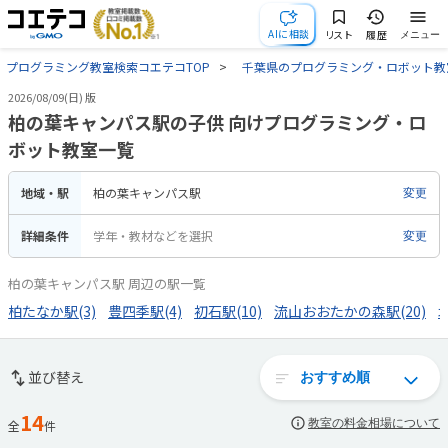
AIに相談
リスト
履歴
メニュー
プログラミング教室検索コエテコTOP
千葉県のプログラミング・ロボット教
2026/08/09(日) 版
柏の葉キャンパス駅の子供 向けプログラミング・ロ
ボット教室一覧
地域・駅
柏の葉キャンパス駅
変更
詳細条件
学年・教材などを選択
変更
柏の葉キャンパス駅 周辺の駅一覧
柏たなか駅(3)
豊四季駅(4)
初石駅(10)
流山おおたかの森駅(20)
北
並び替え
14
教室の料金相場について
全
件