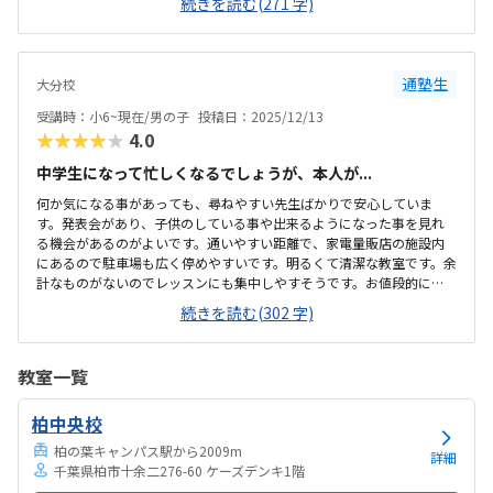
続きを読む(271 字)
なりコンパクトなスペースで授業をしています。6畳くらいのスペース
でした。思っていたよりも高い印象です。パソコン教室に通うことは
なかったので調べたいなかったのですが、、、
通塾生
大分校
受講時：小6~現在/男の子
投稿日：2025/12/13
★★★★★
4.0
中学生になって忙しくなるでしょうが、本人が...
何か気になる事があっても、尋ねやすい先生ばかりで安心していま
す。発表会があり、子供のしている事や出来るようになった事を見れ
る機会があるのがよいです。通いやすい距離で、家電量販店の施設内
にあるので駐車場も広く停めやすいです。明るくて清潔な教室です。余
計なものがないのでレッスンにも集中しやすそうです。お値段的に
は、リーズナブルとは思いませんが子供が楽しく通っています。子供
続きを読む(302 字)
本人が習いたい事だったので、毎回楽しくて新鮮で色々な事を習って
やってみたいようです。気になる点は特にないので、悪いと思ったと
ころは今までありません。特になし。今まで通り、子供が色んな事を
教室一覧
教えて頂いて吸収して学んでいってもらいたいです。
柏中央校
柏の葉キャンパス駅から2009m
詳細
千葉県柏市十余二276-60 ケーズデンキ1階