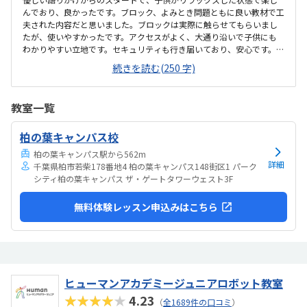
んでおり、良かったです。ブロック、よみとき問題ともに良い教材で工
夫された内容だと思いました。ブロックは実際に触らせてもらいまし
たが、使いやすかったです。アクセスがよく、大通り沿いで子供にも
わかりやすい立地です。セキュリティも行き届いており、安心です。控
えスペースのデスクなどやや雑然とした印象がありましたが、子供達
続きを読む(250 字)
がレッスンする場所は整理されていました。料金に関しては少々高い
印象がありますが、少人数制のためいたしかたないかと思いました。
教室一覧
柏の葉キャンパス校
柏の葉キャンパス駅から562m
詳細
千葉県柏市若柴178番地4 柏の葉キャンパス148街区1 パーク
シティ柏の葉キャンパス ザ・ゲートタワーウェスト3F
無料体験レッスン申込みはこちら
ヒューマンアカデミージュニアロボット教室
★★★★★
4.23
（
全1689件の口コミ
）