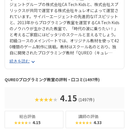
ジェントグループの株式会社CA Tech Kidsと、株式会社スプ
リックスが共同で運営する株式会社キュレオによって運営さ
れています。サイバーエージェントの先進的なITスピリット
と、2013年からプログラミング教室を運営するCA Tech Kids
のノウハウが生かされた教室で、「時代の波に乗りたい！」
と考えるご家庭にはピッタリのスクールと言えるでしょう。
初級コースのメインパートでは、オリジナル教材を使って42
0種類のゲーム制作に挑戦。教材はスクール名のとおり、独
自に開発されたプログラミング教材「QUREO（キュレ
オ）」です。スマホゲームのような感覚でサクサク進められ
続きを読む
るのに、本格的な内容が学べるのが魅力。子どもにとっても
「やらされている感」がないので、楽しくゲームをクリアし
ていくようなペースでどんどん学習を進めていけます。教材
QUREOプログラミング教室の評判・口コミ(1497件)
のデザイン性も高く、実際にスマホゲーム開発で使用されて
いたキャラクター素材などを多数収録。リッチなグラフィッ
クに慣れている今の子どもでも、「安っぽい」「子どもっぽ
4.15
★★★★★
(1497件)
い」と思わず勉強に取り組めるでしょう。学習結果は通信簿
のような形で確認できるので、保護者も安心ですね。
総合評価
講師の評価
4.15
4.33
★★★★★
★★★★★