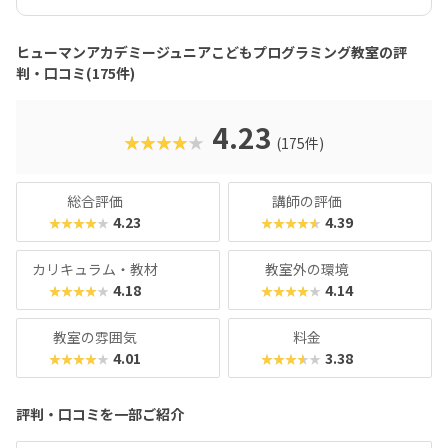
て、エンジニアが実際に使用するプログラミング言語「Java
Script」までステップアップすることができます。ベーシッ
クコースではマウス操作など、パソコンの操作自体から学べ
ヒューマンアカデミージュニアこどもプログラミング教室の評
るので、自宅でまったくパソコンをさわったことのないお子
判・口コミ(175件)
さんでも戸惑うことなく授業に入っていけるでしょう。大学
入試やオフィスワークなど、「将来のことを考えて習わせて
おきたい」方におすすめのスクールといえます。また、いず
4.23
★★★★★
(175件)
れもヒューマンオリジナルの教材で学べるので、高クオリテ
ィな指導を求める保護者におすすめできます。
総合評価
講師の評価
4.23
4.39
★★★★★
★★★★★
カリキュラム・教材
教室外の環境
4.18
4.14
★★★★★
★★★★★
教室の雰囲気
料金
4.01
3.38
★★★★★
★★★★★
評判・口コミを一部ご紹介