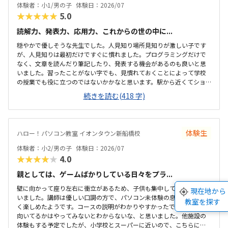
体験者：小1/男の子
体験日：2026/07
★★★★★
5.0
読解力、発表力、応用力、これからの世の中に...
穏やかで優しそうな先生でした。人見知り場所見知りが激しい子です
が、人見知りは最初だけですぐに慣れました。プログラミングだけで
なく、文章を読んだり筆記したり、発表する機会があるのも良いと思
いました。習ったことがない字でも、見慣れておくことによって学校
の授業でも役に立つのではないかかなと思います。駅から近くてショ
ッピングモールの中にあるので便利です。車で来ても授業分の駐車券
続きを読む(418 字)
は付けてくれるそうです。ドコモショップ内なので音が気になるかと
思いましたが、扉を閉めればそんなに気になりませんでした。一面ガ
ラスなので程よい解放感で授業の様子が見れます。プログラミング教
室としてはこれくらいかな、という印象です。教材はマイクラなので
体験生
ハロー！パソコン教室 イオンタウン新船橋校
プライベートでも使えるからいいかな、と思ってます。学校で使って
いるパソコンはタッチパネルタイプなので、キーボードは打てるかな
体験者：小2/男の子
体験日：2026/07
と心配でしたが、すぐに慣れました。コマンド１つでた...
★★★★★
4.0
親としては、ゲームばかりしている日々をプラ...
壁に向かって座り左右に衝立があるため、子供も集中して体験できて
現在地から
いました。講師は優しい口調の方で、パソコン未体験の息子でも難な
教室を探す
く楽しめたようです。コースの説明がわかりやすかったですが、何が
向いてるかはやってみないとわからないな、と思いました。他施設の
体験もする予定でしたが、小学校とスーパーに近いので、こちらに決