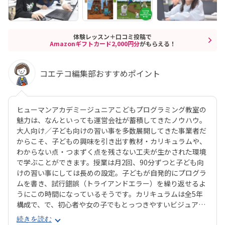
体験レッスン＋口コミ投稿で
Amazonギフトカード2,000円分
がもらえる！
コエテコ編集部おすすめポイント
ヒューマンアカデミージュニアこどもプログラミング教室の
魅力は、なんといっても運営会社が蓄積してきたノウハウ。
大人向け／子ども向けの習い事を多数展開してきた事業者だ
からこそ、子どもの興味を引き出す教材・カリキュラムや、
わからない点・つまずく点を残さない工夫が生かされた環境
で学ぶことができます。授業は月2回、90分ずつと子ども向
けの習い事にしては長めの設定。子どもが自発的にプログラ
ムを書き、試行錯誤（トライアンドエラー）を繰り返せるよ
うにこの時間になっているそうです。カリキュラムは全5年
構成で、で、初心者や女の子でもとっつきやすいビジュアル
プログラミングツール「Scratch（スクラッチ）」から初め
続きを読む