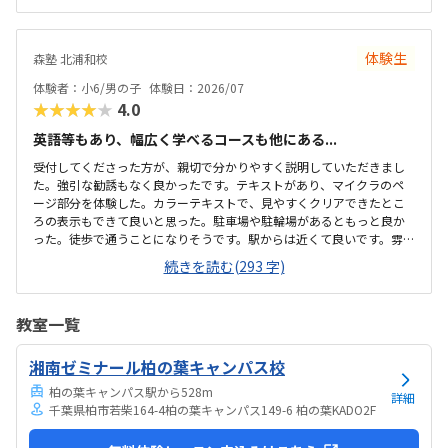
た。教室は自宅から15分ほどの距離にあり、通いやすいと感じまし
た。また、駐車場もあるため、送り迎えもしやすく、安心して通わせ
られる環境だと思いました。教室は一人ひとりの席が完全に仕切られ
体験生
森塾 北浦和校
ているわけではありませんが、壁などで視線が分散しにくい工夫がさ
れており、集中しやすい雰囲気だと感じました。月4回（1回50分）で
体験者：小6/男の子
体験日：2026/07
約12,000円という料金は、我が家にとってはや...
★★★★★
4.0
英語等もあり、幅広く学べるコースも他にある...
受付してくださった方が、親切で分かりやすく説明していただきまし
た。強引な勧誘もなく良かったです。テキストがあり、マイクラのペ
ージ部分を体験した。カラーテキストで、見やすくクリアできたとこ
ろの表示もできて良いと思った。駐車場や駐輪場があるともっと良か
った。徒歩で通うことになりそうです。駅からは近くて良いです。雰囲
気も良く、清潔感もあった。部屋が区切られていて、個人スペースも
続きを読む(293 字)
確保されていて良かった。基本料金以外に、追加料金があまり無さそ
うで良かった。できれば、毎月1万以内で通いたいです。子供に熱心に
話しかけてくださったり、褒めてくださって、子供が頑張ろうという
教室一覧
気持ちになれて良かった。
湘南ゼミナール柏の葉キャンパス校
柏の葉キャンパス駅から528m
詳細
千葉県柏市若柴164-4柏の葉キャンパス149-6 柏の葉KADO2F