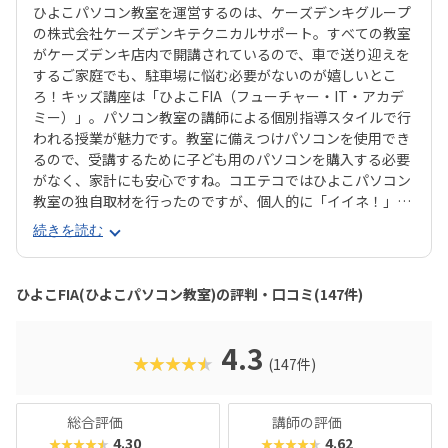
ひよこパソコン教室を運営するのは、ケーズデンキグループ
の株式会社ケーズデンキテクニカルサポート。すべての教室
がケーズデンキ店内で開講されているので、車で送り迎えを
するご家庭でも、駐車場に悩む必要がないのが嬉しいとこ
ろ！キッズ講座は「ひよこFIA（フューチャー・IT・アカデ
ミー）」。パソコン教室の講師による個別指導スタイルで行
われる授業が魅力です。教室に備えつけパソコンを使用でき
るので、受講するために子ども用のパソコンを購入する必要
がなく、家計にも安心ですね。コエテコではひよこパソコン
教室の独自取材を行ったのですが、個人的に「イイネ！」と
思ったのは資格取得が目指せるところ。なんと「ひよこFI
続きを読む
A」コースでは、プログラミングはもちろん、オフィスソフ
トの使い方やジュニア・プログラミング検定など、将来に生
かせるスキルも学べるのだそう！これらの資格は中学・高校
ひよこFIA(ひよこパソコン教室)の評判・口コミ(147件)
入試で内申点に加点される場合があるらしく、保護者から大
人気の講座とのことでした。
4.3
★★★★★
(147件)
総合評価
講師の評価
4.30
4.62
★★★★★
★★★★★