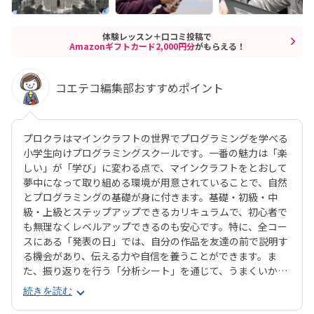
体験レッスン＋口コミ投稿で
Amazonギフトカード2,000円分
がもらえる！
コエテコ編集部おすすめポイント
プロクラはマインクラフトの世界でプログラミングを学べる
小学生向けプログラミングスクールです。一番の魅力は「楽
しい」が「学び」に変わる点で、マインクラフトをとおして
夢中になって取り組める環境が用意されていることで、自然
とプログラミングの基礎が身に付きます。基礎・初級・中
級・上級とステップアップできるカリキュラムで、初心者で
も無理なくレベルアップできるのも安心です。特に、全コー
スにある「発表の日」では、自分の作品を友達の前で説明す
る機会があり、伝える力や自信を養うことができます。ま
た、振り返りを行う「分析シート」を通じて、うまくいかな
かった点をどう改善するかを考える習慣が身に付くのも特徴
続きを読む
です。さらに、講師は子どもたちの答えを引き出すコーチン