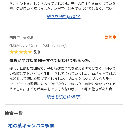
ら、ヒントを出し向き合ってくれます。子供の自主性を重んじている
雰囲気が良いと感じました。ただ子供に全て丸投げではなく、広い机
の上に「教科書とキットをどこに置いたらやりやすいかな？」と声を
続きを読む(570 字)
かけてくださり、そこから自分で考えていました。ロボット作りもヒ
ントをいただきながら、自分で教科書を読んで作り上げていました。
駅近くですが、静かな環境です。急な坂道があるので、暑い夏など、重
いキットを背負っていく小さな子供には少し大変かも。清潔で、安心
体験生
四日市中央緑地
できました。入室したら必ず手を洗うルールも良いです。教室にある
教科書などもきちんと整理整頓されています。キット代が兄弟割引で
体験者：小3/女の子
体験日：2026/07
半額になりました。入会金も無料に。欲を言えば、...
★★★★★
5.0
体験時間は授業90分すべて使わせてもらった...
優しい口調と雰囲気で、子ども達に全てを教えるのではなく、困って
いる時にアドバイスや手助けをしてくれていました。ロボットで対戦
などをして興味を広げてくれました。ブロックはシンプルなカラー
で、パーツの種類によって色が違うので組み立ての時に分かりやすそ
うでした。子どもが興味を持ちそうなロボットの形や動きがあり良か
ったです。駐車場は停めやすく、分かりやすい場所にあるので助かり
続きを読む(458 字)
ます。近くに別の施設もあるので、習ってない兄弟が過ごしやすいと
思いました。教室はシンプルで余計なものが置いてないので集中でき
そうです。清潔な空間でした。授業を1日に2コマとれたり、翌月に回
教室一覧
したりできるのは助かります。料金は今の物価で考えれば高いとは思
いませんが、子どもの成長具合で判断すると思います。子どもが自発
柏の葉キャンパス駅前
的にどんどん作り進めていったのには正直驚きました。最初からたく