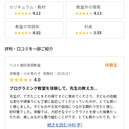
カリキュラム・教材
教室外の環境
4.12
4.13
★★★★★
★★★★★
教室の雰囲気
料金
4.02
3.55
★★★★★
★★★★★
評判・口コミを一部ご紹介
体験生
ベスト個別真岡教室
体験者：小4/男の子
体験日：2026/07
★★★★★
4.0
プログラミング教室を体験して、先生の教え方...
先生が、できたことをその場ですぐに褒めてくださり、子どもの些細
な変化や頑張りにも丁寧に反応してくださっていたのが、とても良い
と感じました。子どものやる気や自信につながる関わり方だと感じ、
好印象でした。体験では、大好きなマインクラフトを使った授業だっ
たため、楽しみながら取り組むことができ、とても良かったです。た
だ、今後もずっとマインクラフトを使った内容ではないと伺ったの
続きを読む(440 字)
で、その後も興味を持って取り組めるかどうかは少し気になる点でし