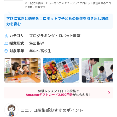
※ 上記の評価は、ヒューマンアカデミージュニアロボット教室全体の口コ
ミ点数・件数です
学びに驚きと感動を！ロボットで子どもの個性を引き出し創造
力を育む
カテゴリ
プログラミング・ロボット教室
授業形式
集団指導
対象学年
年中～高校生
体験レッスン＋口コミ投稿で
Amazonギフトカード2,000円分
がもらえる！
コエテコ編集部おすすめポイント