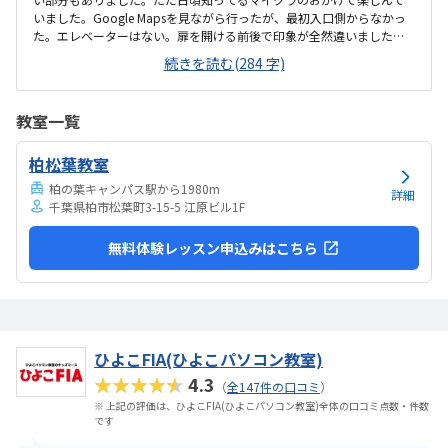
いました。Google Mapsを見ながら行ったが、最初入口側からなかっ
た。エレベーターはない。扉を開ける前後で印象が全然違いました。
とても綺麗で、広々としていました。教室内は土足でしたが、全体的
続きを読む(284 字)
に綺麗でした。プログラミングあるあるですが、やっぱり月2回にして
は高い。他の習い事もしているので悩みどころです。マイクラで遊ん
でいるという印象が少なかった。ちゃんと学びがたくさんあった。
教室一覧
柏松葉教室
柏の葉キャンパス駅から1980m
詳細
千葉県柏市松葉町3-15-5 江原ビル1F
無料体験レッスン申込みはこちら
ひよこFIA(ひよこパソコン教室)
★★★★★
4.3
（
全147件の口コミ
）
※ 上記の評価は、ひよこFIA(ひよこパソコン教室)全体の口コミ点数・件数
です