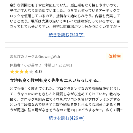
余計な質問にも丁寧に対応していた。威圧感もなく接しやすいので、
子供がすんなり馴染めていました。うちでも使っているアーテックブ
ロックを使用しているので、抵抗なく始められそう。内容も充実して
いると思う。場所は大通り沿いにキレイな建物がたっているので、目
立ってとても分かりすい。最初は駐車場が少し分かりにくいですが、
換気等、気を使っておこなっていた。教室内も清潔感があり、リラッ
続きを読む(340 字)
クスできる雰囲気。授業は月2回です。もう少し安いとありがたいです
が、他のプログラミングスクールより安価だと思います。自分が作っ
たものが動くので、楽しかったようです。内容は子供が興味を持つよ
うな工夫をしてあると思いました。希望があればプラス1000円でタイ
体験生
まなびのサークルGrowingWith
ピングを学べます。色々と行き届いた教室だと思いました。
体験者：小2/男の子
体験日：2023/01
★★★★★
4.0
立地も良く教材も良く先生も二人いらっしゃる...
とても優しく教えてくれた。プログラミングなので課題解決やどうし
てこうなったのかもきちんと確認しながら進めてくれていた。教材も
良く、ブロックを組み立てそれをパソコンを使いプログラミングする
という二段階なので飽きずに取り組める割とべんりな場所にあると思
うが周辺に駐車場がなさそうなので雨の日はどうするか…。広くて明
るい。レンタルルームとして使われているようなので広すぎるくら
続きを読む(426 字)
い、リラックスして授業を受けられた。時間と料金の提示が曖昧な所
があった。休んだ場合は振替等はなく次回はその2コマは飛ばして次の
課題になるとの話だったので良いのか悪いのか…。月一回でニコマや