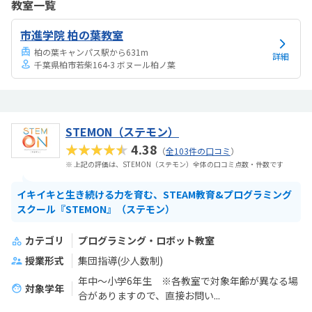
教室一覧
るとの話だったので集中力が持つかどうか気になった。月1度と思うと
月謝は高いと感じる。一人の生徒に二人の先生になる予定ですとのこ
市進学院 柏の葉教室
とで贅沢すぎるなと思う反面一緒に学ぶ友達がいるともっと良いなと
思った。教材カリキュラムは問題ないが、教材が良い...
柏の葉キャンパス駅から631m
詳細
千葉県柏市若柴164-3 ボヌール柏ノ葉
STEMON（ステモン）
★★★★★
4.38
（
全103件の口コミ
）
※ 上記の評価は、STEMON（ステモン）全体の口コミ点数・件数です
イキイキと生き続ける力を育む、STEAM教育&プログラミング
スクール『STEMON』（ステモン）
カテゴリ
プログラミング・ロボット教室
授業形式
集団指導(少人数制)
年中～小学6年生 ※各教室で対象年齢が異なる場
対象学年
合がありますので、直接お問い...