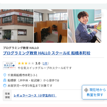
プログラミング教育 HALLO
プログラミング教育 HALLO スクールIE 船橋本町校
★★★★★
3.0
（
1件
）
やる気スイッチグループのスクールIEです
千葉県船橋市本町2-3-1
船橋駅（JR中央・総武線 ）から徒歩7分
未就学児～中学3年生まで対象です
現在地から
授業
教室を探す
レギュラーコース（小学生向け）
情報