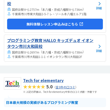
校
詳細
（
）
国府台駅から2757m
本八幡・京成八幡駅から736m
千葉県市川市東大和田2-5-7 レ・ソール本八幡エルア1階
無料体験レッスン申込みはこちら
プログラミング教育 HALLO キッズデュオ イオン
タウン市川大和田校
詳細
（
）
国府台駅から2697m
本八幡・京成八幡駅から738m
千葉県市川市大和田1-1-1 イオンタウン市川大和田2F
Tech for elementary
★★★★★
5.0
（
全3件の口コミ
）
※ 上記の評価は、Tech for elementary全体の口コミ点数・件数です
日本最大規模の実績があるプログラミング教室