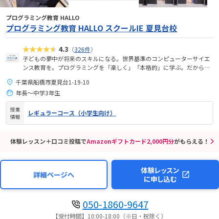
プログラミング教育 HALLO
プログラミング教育 HALLO スクールIE 夏見台校
★★★★★
4.3
（
326件
）
子どもの夢中が将来のスキルになる。世界基準のコンピューターサイエ
ンス教育を。プログラミングを「楽しく」「本格的」に学ぶ。だから、
未来が拡がる。
千葉県船橋市夏見台1-19-10
年長～中学3年生
授業
レギュラーコース（小学生向け）
情報
体験レッスン＋口コミ投稿で
Amazonギフトカード2,000円分
がもらえる！
体験レッスン
詳細ページへ
に申し込む
050-1860-9647
【受付時間】10:00-18:00（※日・祝除く）