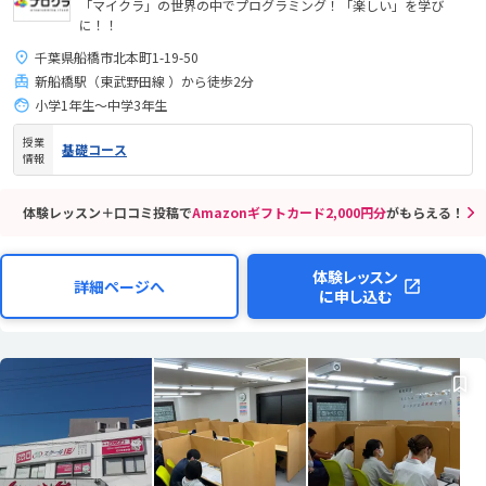
「マイクラ」の世界の中でプログラミング！「楽しい」を学び
に！！
千葉県船橋市北本町1-19-50
新船橋駅（東武野田線 ）から徒歩2分
小学1年生～中学3年生
授業
基礎コース
情報
体験レッスン＋口コミ投稿で
Amazonギフトカード2,000円分
がもらえる！
体験レッスン
詳細ページへ
に申し込む