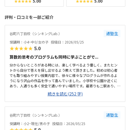
5.00
5.00
★★★★★
★★★★★
評判・口コミを一部ご紹介
通塾生
谷町六丁目校（シンキングLab.）
受講時：小4~中3/女の子
投稿日：2026/05/25
★★★★★
5.0
算数的思考のプログラムも同時に学ぶことがで...
分からないところがある時には、楽しく学べるよう優しく、またヒン
トから自分で答えを探し出せるよう教えて頂きました。初めは初心者
でも取り組みやすい授業内容で、徐々に様々なプログラムが作れるよ
うになり沢山の作品を作って喜んでいました。小学校や公園か近くに
あり、人通りも多く安全で通いやすい場所です。最寄りも二駅あり、
便利です。普段会うことのない他の学校や別の学年のお友達もでき、ま
続きを読む(252 字)
た設備も綺麗で毎週楽しみに通っていました。一般的にプログラミン
グ教室は高いイメージがありましだ、こちらは少人数制でしかも安い
です。
通塾生
谷町六丁目校（シンキングLab.）
受講時：小2~現在/男の子
投稿日：2026/05/25
★★★★★
5.0