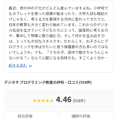
最近、世の中のIT化がどんどん進んでいますよね。小学校で
もタブレットを使った授業が始まったり、大学入試も暗記だ
けじゃなく、考える力を重視する方向に変わってきたりと、
日本の教育も大きく変わり始めています。これからのデジタ
ル社会を生きていく子どもたちにとって、論理的に考える力
や、集中して物事に取り組む力、そして何かを生み出す力
は、とっても大切なスキルです。だからこそ、お子さんにプ
ログラミングを学ばせたいと思う保護者の方も多いのではな
いでしょうか。でも、「うちの子、途中で飽きちゃうんじゃ
ないかな？」なんて心配になる気持ちも、すごくよく分かり
ます。そんな方にぜひおすすめしたいのが、デジタネプログ
続きを読む
ラミング教室なんです。デジタネには、子どもたちが夢中に
なって取り組める工夫がたくさんあります。特にお子様たち
に大人気のマインクラフトやロブロックスなどを活用するこ
デジタネ プログラミング教室の評判・口コミ(558件)
とで、ゲーム感覚で楽しみながら、自然とプログラミング的
思考が身につくカリキュラムになっているんです。実践的な
学びを通して、子どもたちは未来を生き抜くための土台をし
4.46
★★★★★
(558件)
っかりと築くことができます。ここでは、デジタネプログラ
ミング教室の魅力や、どんなコースで学べるのかを、分かり
やすくご紹介していきますね。
総合評価
講師の評価