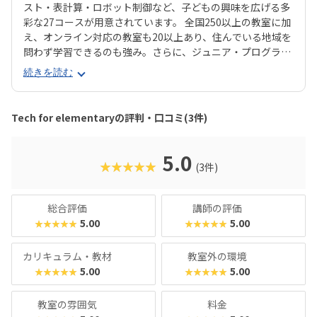
スト・表計算・ロボット制御など、子どもの興味を広げる多
彩な27コースが用意されています。 全国250以上の教室に加
え、オンライン対応の教室も20以上あり、住んでいる地域を
問わず学習できるのも強み。さらに、ジュニア・プログラミ
ング検定などで多数の合格者を輩出しており、子どもたち
続きを読む
の“自信”や“目標達成の経験”をサポートしてくれます。単な
る「習い事」にとどまらず、夢や進路を描く力が自然と育ま
れる学び場です。
Tech for elementaryの評判・口コミ(3件)
5.0
★★★★★
(3件)
総合評価
講師の評価
5.00
5.00
★★★★★
★★★★★
カリキュラム・教材
教室外の環境
5.00
5.00
★★★★★
★★★★★
教室の雰囲気
料金