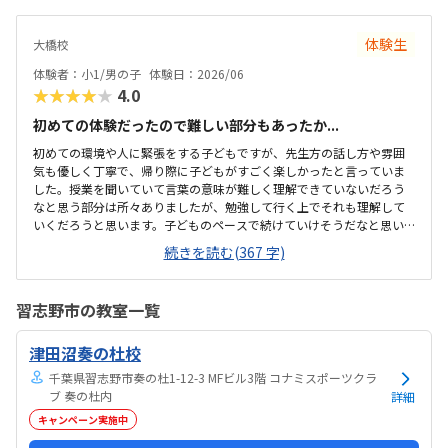
かりやすく、駐車場も十分にあるようです。プログラミング教室のイ
メージとしては無機質な感じなのかと思ったら和室で意外でしたが、
体験生
大橋校
掘りごたつなので正座をしないでいいのがよかったです。リラックス&
集中できそうでした。他の習い事と比較したら回数の割には高めだと
体験者：小1/男の子
体験日：2026/06
思いますが、追加で購入し...
★★★★★
4.0
初めての体験だったので難しい部分もあったか...
初めての環境や人に緊張をする子どもですが、先生方の話し方や雰囲
気も優しく丁寧で、帰り際に子どもがすごく楽しかったと言っていま
した。授業を聞いていて言葉の意味が難しく理解できていないだろう
なと思う部分は所々ありましたが、勉強して行く上でそれも理解して
いくだろうと思います。子どものペースで続けていけそうだなと思い
ました。他の習い事が近く毎週自転車で行く場所なので子どもも覚え
続きを読む(367 字)
やすく通いやすいだろうなと思います。時間帯にもよると思います
が、少人数で生徒さんたちや先生方が静かに集中して学習されていて
とても良い雰囲気だなとかんじました。今はまだプログラミングに対
習志野市の教室一覧
してほぼ知識がない状況なので、他の教室も見つつ検討しておりま
す。体験が終わった後に先生からメールをいただき、子どものことを褒
津田沼奏の杜校
めてくださり、やる気に繋がるなと大変嬉しく思いました。
千葉県習志野市奏の杜1-12-3 MFビル3階 コナミスポーツクラ
ブ 奏の杜内
詳細
キャンペーン実施中