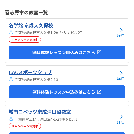
うで良かった。できれば、毎月1万以内で通いたいです。子供に熱心に
話しかけてくださったり、褒めてくださって、子供が頑張ろうという
習志野市の教室一覧
気持ちになれて良かった。
名学館 京成大久保校
千葉県習志野市大久保1-20-24サンビル2F
詳細
キャンペーン実施中
無料体験レッスン申込みはこちら
CACスポーツクラブ
詳細
千葉県習志野市大久保2-13-1
無料体験レッスン申込みはこちら
城南コベッツ京成津田沼教室
千葉県習志野市津田沼4-1-29棒やビル1F
詳細
キャンペーン実施中