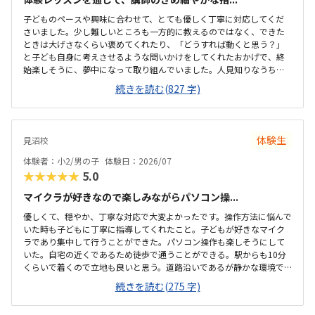
子どものペースや興味に合わせて、とても優しく丁寧に対応してくだ
さいました。少し難しいところも一方的に教えるのではなく、できた
ときは大げさなくらい褒めてくれたり、「どうすれば動くと思う？」
と子ども自身に考えさせるような問いかけをしてくれたおかげで、終
始楽しそうに、夢中になって取り組んでいました。人見知りなうちの
子もすぐに緊張がほぐれ、安心して楽しく学べたと感じています。子
続きを読む(827 字)
どもが大好きなロブロックスの世界を舞台にしているため、最初から
最後まで高いモチベーションで取り組めていました。ただ遊ぶだけで
なく、ゲームを作るというプロセスを通じて、自然とプログラミング
の基礎や論理的思考力が学べるカリキュラムになっていて素晴らしい
体験生
見沼校
と感じました。自分の思い描いた動きが画面上にすぐに反映される仕
組みも、子どもの「もっと作りたい」という意欲をを引き出すのにぴ
体験者：小2/男の子
体験日：2026/07
ったりだと思いました。最寄り駅から近く、大通りを通...
★★★★★
5.0
マイクラが好きなので楽しみながらパソコン操...
優しくて、穏やか、丁寧な対応で大変よかったです。操作方法に悩んで
いた時も子どもに丁寧に指導してくれたこと。子どもが好きなマイク
ラであり集中して行うことができた。パソコン操作も楽しそうにして
いた。自宅の近くであるため徒歩で通うことができる。駅からも10分
くらいで着くので立地も良いと思う。道路沿いであるが静かな環境で
子どもも落ち着いて集中して授業を受けることができた。プログラミ
続きを読む(275 字)
ングは高いイメージですが、月2回ということもあり、お手頃に通いや
すい金額であると思った。子どもが発言したことを肯定する姿勢で関