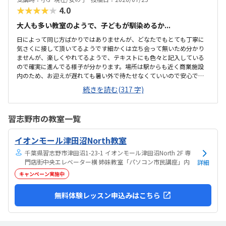
★★★★★
4.0
大人も多い教室のようで、子どもが馴染めるか...
日によって同じ方ばかりではありませんが、どなたでもとても丁寧に
気さくに接して頂いてるようです細かくは立ち会って無いため分かり
ませんが、楽しくやれてるようで、テキストにも色々と記入している
ので確実に進んでる様子が分かります。場所は駅からも近く商業施設
内のため、お迎えが遅れても暑い外で待たせなくていいので安心で
す。大人の方も多く通われてる教室ですが、教室内は清潔感があり、
続きを読む(317 字)
雰囲気もよい教室で安心して通わされます。他の教室の金額をあまり
把握してませんが、個人的には小学生の習い事として通わせるのには
ちょうどいい金額だと思います初めは不安がってましたが、すぐに慣
習志野市の教室一覧
れたよです。親切に接して下さっているのが伝わります特にありませ
ん特にありません
イオンモール津田沼North教室
千葉県習志野市津田沼1-23-1 イオンモール津田沼North 2F 専
門店街中央エレベーター横 姉妹教室「パソコン市民講座」内
詳細
キャンペーン実施中
無料体験レッスン申込みはこちら