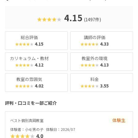
のデザイン性も高く、実際にスマホゲーム開発で使用されて
いたキャラクター素材などを多数収録。リッチなグラフィッ
クに慣れている今の子どもでも、「安っぽい」「子どもっぽ
4.15
★★★★★
(1497件)
い」と思わず勉強に取り組めるでしょう。学習結果は通信簿
のような形で確認できるので、保護者も安心ですね。
総合評価
講師の評価
4.15
4.33
★★★★★
★★★★★
カリキュラム・教材
教室外の環境
4.12
4.13
★★★★★
★★★★★
教室の雰囲気
料金
4.02
3.55
★★★★★
★★★★★
評判・口コミを一部ご紹介
体験生
ベスト個別真岡教室
体験者：小4/男の子
体験日：2026/07
★★★★★
4.0