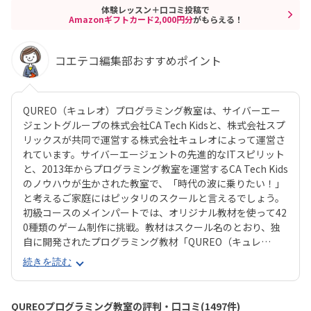
体験レッスン＋口コミ投稿で
Amazonギフトカード2,000円分
がもらえる！
コエテコ編集部おすすめポイント
QUREO（キュレオ）プログラミング教室は、サイバーエー
ジェントグループの株式会社CA Tech Kidsと、株式会社スプ
リックスが共同で運営する株式会社キュレオによって運営さ
れています。サイバーエージェントの先進的なITスピリット
と、2013年からプログラミング教室を運営するCA Tech Kids
のノウハウが生かされた教室で、「時代の波に乗りたい！」
と考えるご家庭にはピッタリのスクールと言えるでしょう。
初級コースのメインパートでは、オリジナル教材を使って42
0種類のゲーム制作に挑戦。教材はスクール名のとおり、独
自に開発されたプログラミング教材「QUREO（キュレ
オ）」です。スマホゲームのような感覚でサクサク進められ
続きを読む
るのに、本格的な内容が学べるのが魅力。子どもにとっても
「やらされている感」がないので、楽しくゲームをクリアし
ていくようなペースでどんどん学習を進めていけます。教材
QUREOプログラミング教室の評判・口コミ(1497件)