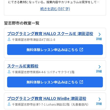
にできる教材になっている。授業内容やカリキュラムは見学をしてい
ないので子供の話だが、積極的に講師が教えていないみたい。月1回は
続きを読む(597 字)
プログラミングで作ったものを発表すると聞いていたが、実施してな
いみたい。駅からは徒歩ですぐ来れる距離で、一本道だから迷うこと
なく来れるので立地は良いと思います。駐車場はないので、車の送迎
習志野市の教室一覧
は路上駐車になります。駐輪スペースはあるので子供一人でも近い人
なら行けると思います。奥の方まで覗いたことはないので詳しくはわ
プログラミング教育 HALLO スクールIE 津田沼校
からないが、入り口や教室の内装は奇麗だと思います。気軽に入りや
すい感じがします。ひとそれぞれになってしまい...
詳細
千葉県習志野市津田沼4丁目11-8
無料体験レッスン申込みはこちら
スクールIE実籾校
詳細
千葉県習志野市実籾4-4-6 リバティサクライ1階
無料体験レッスン申込みはこちら
プログラミング教育 HALLO WinBe 津田沼校
詳細
千葉県習志野市谷津7-7-1 Loharu津田沼2階（丸善書店内）