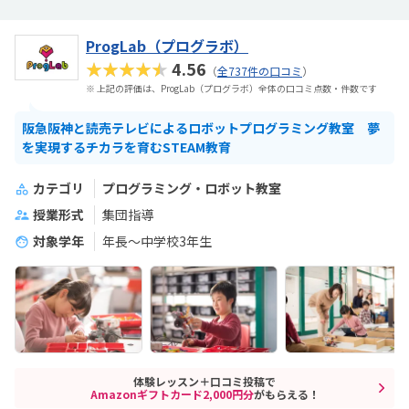
ProgLab（プログラボ）
★★★★★
4.56
（
全737件の口コミ
）
※ 上記の評価は、ProgLab（プログラボ）全体の口コミ点数・件数です
阪急阪神と読売テレビによるロボットプログラミング教室 夢
を実現するチカラを育むSTEAM教育
カテゴリ
プログラミング・ロボット教室
授業形式
集団指導
対象学年
年長～中学校3年生
体験レッスン＋口コミ投稿で
Amazonギフトカード2,000円分
がもらえる！