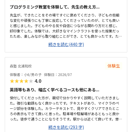
プログラミング教室を体験して、先生の教え方...
先生が、できたことをその場ですぐに褒めてくださり、子どもの些細
な変化や頑張りにも丁寧に反応してくださっていたのが、とても良い
と感じました。子どものやる気や自信につながる関わり方だと感じ、
好印象でした。体験では、大好きなマインクラフトを使った授業だっ
たため、楽しみながら取り組むことができ、とても良かったです。た
だ、今後もずっとマインクラフトを使った内容ではないと伺ったの
続きを読む(440 字)
で、その後も興味を持って取り組めるかどうかは少し気になる点でし
た。教室は自宅から15分ほどの距離にあり、通いやすいと感じまし
た。また、駐車場もあるため、送り迎えもしやすく、安心して通わせ
られる環境だと思いました。教室は一人ひとりの席が完全に仕切られ
体験生
森塾 北浦和校
ているわけではありませんが、壁などで視線が分散しにくい工夫がさ
れており、集中しやすい雰囲気だと感じました。月4回（1回50分）で
体験者：小6/男の子
体験日：2026/07
約12,000円という料金は、我が家にとってはや...
★★★★★
4.0
英語等もあり、幅広く学べるコースも他にある...
受付してくださった方が、親切で分かりやすく説明していただきまし
た。強引な勧誘もなく良かったです。テキストがあり、マイクラのペ
ージ部分を体験した。カラーテキストで、見やすくクリアできたとこ
ろの表示もできて良いと思った。駐車場や駐輪場があるともっと良か
った。徒歩で通うことになりそうです。駅からは近くて良いです。雰囲
気も良く、清潔感もあった。部屋が区切られていて、個人スペースも
続きを読む(293 字)
確保されていて良かった。基本料金以外に、追加料金があまり無さそ