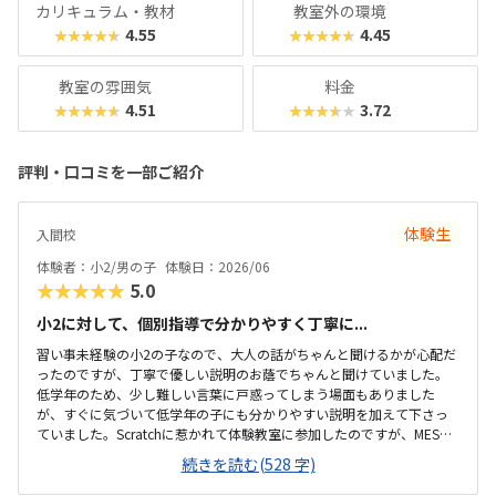
カリキュラム・教材
教室外の環境
4.55
4.45
★★★★★
★★★★★
教室の雰囲気
料金
4.51
3.72
★★★★★
★★★★★
評判・口コミを一部ご紹介
体験生
入間校
体験者：小2/男の子
体験日：2026/06
★★★★★
5.0
小2に対して、個別指導で分かりやすく丁寧に...
習い事未経験の小2の子なので、大人の話がちゃんと聞けるかが心配だ
ったのですが、丁寧で優しい説明のお蔭でちゃんと聞けていました。
低学年のため、少し難しい言葉に戸惑ってしまう場面もありました
が、すぐに気づいて低学年の子にも分かりやすい説明を加えて下さっ
ていました。Scratchに惹かれて体験教室に参加したのですが、MESH
やmicro:bitにも興味を示していました。プログラミングがPCの中だけ
続きを読む(528 字)
の事ではなく、手元のセンサーや物を動かす事もできるという感覚が
掴めてよいと思いました。駅から徒歩10分以内と近いです。建物も分