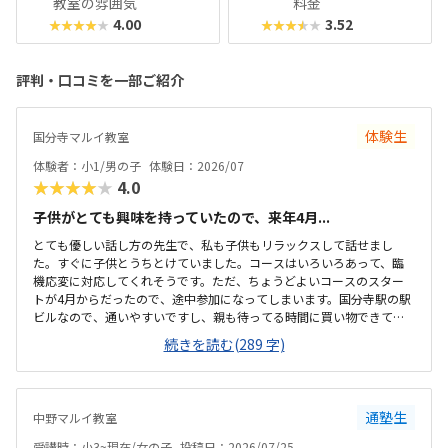
教室の雰囲気
料金
4.00
3.52
★★★★★
★★★★★
評判・口コミを一部ご紹介
体験生
国分寺マルイ教室
体験者：小1/男の子
体験日：2026/07
★★★★★
4.0
子供がとても興味を持っていたので、来年4月...
とても優しい話し方の先生で、私も子供もリラックスして話せまし
た。すぐに子供とうちとけていました。コースはいろいろあって、臨
機応変に対応してくれそうです。ただ、ちょうどよいコースのスター
トが4月からだったので、途中参加になってしまいます。国分寺駅の駅
ビルなので、通いやすいですし、親も待ってる時間に買い物できて良
さそうです。少し狭いですが、清潔感があって綺麗な教室でした。み
続きを読む(289 字)
なさん集中してもくもくと学んでいました。他のプログラミング教室
も体験に行きましたが、他よりもお安かったので通いやすそうです。
先生が優しそうで、安心して子供を預けられそうでした。少人数なの
も良いと思いました。
通塾生
中野マルイ教室
受講時：小3~現在/女の子
投稿日：2026/07/25