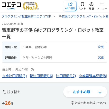
AIに相談
リスト
履歴
メニュー
プログラミング教室検索コエテコTOP
千葉県のプログラミング・ロボット教
2026/08/09(日) 版
習志野市の子供 向けプログラミング・ロボット教室
一覧
地域・駅
千葉県
習志野市
変更
詳細条件
学年・教材などを選択
変更
習志野市 周辺の駅一覧
京成津田沼駅(8)
新津田沼駅(16)
津田沼駅(17)
京成幕張本郷駅(8)
並び替え
26
教室の料金相場について
全
件