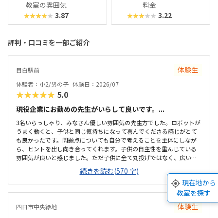
教室の雰囲気
料金
3.87
3.22
★★★★★
★★★★★
評判・口コミを一部ご紹介
体験生
目白駅前
体験者：小2/男の子
体験日：2026/07
★★★★★
5.0
現役企業にお勤めの先生がいらして良いです。...
3名いらっしゃり、みなさん優しい雰囲気の先生方でした。ロボットが
うまく動くと、子供と同じ気持ちになって喜んでくださる感じがとて
も良かったです。問題点についても自分で考えることを主体にしなが
ら、ヒントを出し向き合ってくれます。子供の自主性を重んじている
雰囲気が良いと感じました。ただ子供に全て丸投げではなく、広い机
の上に「教科書とキットをどこに置いたらやりやすいかな？」と声を
続きを読む(570 字)
かけてくださり、そこから自分で考えていました。ロボット作りもヒ
現在地から
ントをいただきながら、自分で教科書を読んで作り上げていました。
教室を探す
駅近くですが、静かな環境です。急な坂道があるので、暑い夏など、重
いキットを背負っていく小さな子供には少し大変かも。清潔で、安心
体験生
四日市中央緑地
できました。入室したら必ず手を洗うルールも良いです。教室にある