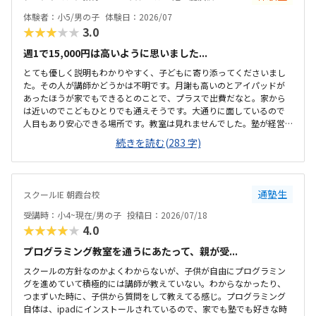
体験者：小5/男の子
体験日：2026/07
★★★★★
3.0
週1で15,000円は高いように思いました...
とても優しく説明もわかりやすく、子どもに寄り添ってくださいまし
た。その人が講師かどうかは不明です。月謝も高いのとアイパッドが
あったほうが家でもできるとのことで、プラスで出費だなと。家から
は近いのでこどもひとりでも通えそうです。大通りに面しているので
人目もあり安心できる場所です。教室は見れませんでした。塾が経営
しているとのことで塾の方の教室は少し覗けました。建物自体が古い
続きを読む(283 字)
感じでした。週1で15,000円は高いように思いました。もう少し回数を
増やしてもらうか、下げてもらえると助かります。説明してくれた方
はとても説明がわかりやすく、こどもに寄り添ってくださいました。
通塾生
スクールIE 朝霞台校
受講時：小4~現在/男の子
投稿日：2026/07/18
★★★★★
4.0
プログラミング教室を通うにあたって、親が受...
スクールの方針なのかよくわからないが、子供が自由にプログラミン
グを進めていて積極的には講師が教えていない。わからなかったり、
つまずいた時に、子供から質問をして教えてる感じ。プログラミング
自体は、ipadにインストールされているので、家でも塾でも好きな時