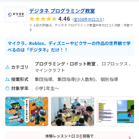
デジタネ プログラミング教室
★★★★★
4.46
（
全558件の口コミ
）
※ 上記の評価は、デジタネ プログラミング教室全体の口コミ点数・件数で
す
マイクラ、Roblox、ディズニーやピクサーの作品の世界観で学
べるのは「デジタネ」だけ！！
プログラミング・ロボット教室
ロブロックス
カテゴリ
マインクラフト
授業形式
集団指導
集団指導(少人数制)
個別指導
対象学年
小学1年生～
体験レッスン＋口コミ投稿で