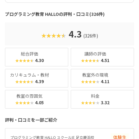
ードも。子どもの創造性と技術力、そのどちらも高めていけ
るスクールをお探しのご家庭にぴったりのスクールです。ま
プログラミング教育 HALLOの評判・口コミ(326件)
た、運営元のやる気スイッチグループといえば、子どもの性
格や学習タイプを見極める「個性診断テスト（ETS）」も有
名。学習計画や講師とのマッチングに使われるそうで、「教
4.3
★★★★★
(326件)
材はいいけど、先生との相性が……」なんてトラブルも極力
防ぎます。入り口は楽しく、奥行きはどこまでも！ぜひお近
くの教室に足を運んでみてくださいね。
総合評価
講師の評価
4.30
4.51
★★★★★
★★★★★
カリキュラム・教材
教室外の環境
4.39
4.11
★★★★★
★★★★★
教室の雰囲気
料金
4.05
3.32
★★★★★
★★★★★
評判・口コミを一部ご紹介
体験生
プログラミング教育 HALLO スクールIE 足立鹿浜校