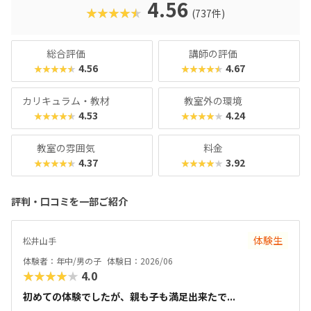
ものづくりを楽しめる「プログラボ クリエイターズ」、新聞
4.56
★★★★★
(737件)
記者のメソッドで読解力や表現力を養う「ロジカルリーディ
ング・ライティング講座」、グローバル人材の育成をめざす
オンライン英語講座「Global STEAM Program”InterEd”」
総合評価
講師の評価
など、多彩な学びの機会を提供です。経営基盤が堅固だから
4.56
4.67
★★★★★
★★★★★
こそ、流行りすたりに惑わされない「本物」の教育が受けら
れるスクールと言えるでしょう。本格派ではあるものの、ク
カリキュラム・教材
教室外の環境
ラス内は和気あいあいとした楽しい雰囲気なので、ぜひ気軽
4.53
4.24
★★★★★
★★★★★
にお近くの教室を訪れてみてくださいね。
教室の雰囲気
料金
4.37
3.92
★★★★★
★★★★★
評判・口コミを一部ご紹介
体験生
松井山手
体験者：年中/男の子
体験日：2026/06
★★★★★
4.0
初めての体験でしたが、親も子も満足出来たで...