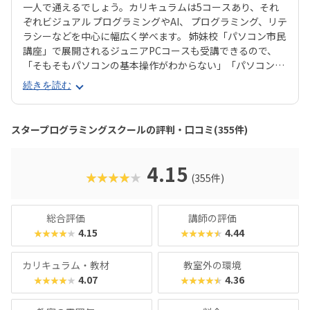
一人で通えるでしょう。カリキュラムは5コースあり、それ
ぞれビジュアル プログラミングやAI、 プログラミング、リテ
ラシーなどを中心に幅広く学べます。 姉妹校「パソコン市民
講座」で展開されるジュニアPCコースも受講できるので、
「そもそもパソコンの基本操作がわからない」「パソコンで
何ができるかを学びたい」といったお子さんにもピッタリで
続きを読む
す。それぞれのお子さんの興味に合ったコースが見つかりや
すいのは安心ですね。スタープログラミングスクールは、過
去に総務省「若年層に対するプログラミング教育の普及推
スタープログラミングスクールの評判・口コミ(355件)
進」事業に採択され、新潟市の小中学校で授業を実施した実
績があります。教室はまじめに取り組む雰囲気で、子ども達
の顔は真剣そのもの。やる気があればどんどん高度なものが
4.15
★★★★★
(355件)
作れるので、のめり込むタイプのお子さんにおすすめの教室
です。在学生向けのイベント「SPSアワード」も有名で、東
京大学の伊藤謝恩ホールで行われるというから驚き。プログ
総合評価
講師の評価
ラミングスキルはもちろん、企画書を書いたり、プレゼンを
4.15
4.44
★★★★★
★★★★★
したりといったスキルもつけることができます。母体は大人
向けのパソコンスクールなので、「ついでに自分もスキルア
カリキュラム・教材
教室外の環境
ップしてみようかな？」なんてこともできちゃいますよ！
4.07
4.36
★★★★★
★★★★★