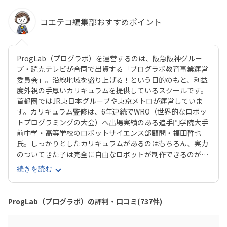
コエテコ編集部おすすめポイント
ProgLab（プログラボ）を運営するのは、阪急阪神グルー
プ・読売テレビが合同で出資する「プログラボ教育事業運営
委員会」。沿線地域を盛り上げる！という目的のもと、利益
度外視の手厚いカリキュラムを提供しているスクールです。
首都圏ではJR東日本グループや東京メトロが運営していま
す。カリキュラム監修は、6年連続でWRO（世界的なロボッ
トプログラミングの大会）へ出場実績のある追手門学院大手
前中学・高等学校のロボットサイエンス部顧問・福田哲也
氏。しっかりとしたカリキュラムがあるのはもちろん、実力
のついてきた子は完全に自由なロボットが制作できるのが魅
力！教室の都合に合わせるのではなく、子どもの興味・関心
続きを読む
に合わせた学習ができるので、「ちょっとずつロボットに詳
しくなりたい♪」なんてお子さんはもちろん、「将来はぜ
ひ、エンジニアに」という本格志向のお子さんも大満足間違
ProgLab（プログラボ）の評判・口コミ(737件)
いなしです。また、プログラボでは、時代に合わせて常に新
しいカリキュラムを追加しています。近年は、年少さんから