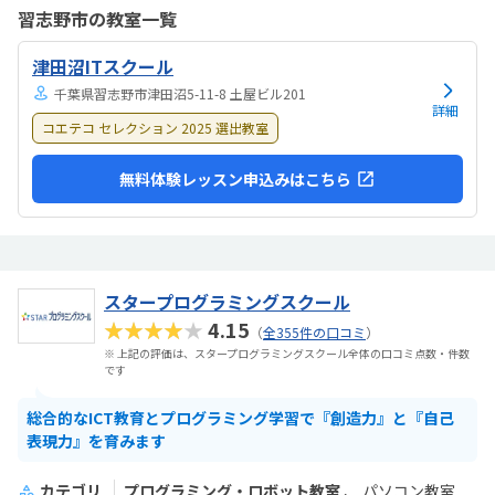
わってくれたこと。先生が優しくて穏やかであった。
習志野市の教室一覧
津田沼ITスクール
千葉県習志野市津田沼5-11-8 土屋ビル201
詳細
コエテコ セレクション 2025 選出教室
無料体験レッスン申込みはこちら
スタープログラミングスクール
★★★★★
4.15
（
全355件の口コミ
）
※ 上記の評価は、スタープログラミングスクール全体の口コミ点数・件数
です
総合的なICT教育とプログラミング学習で『創造力』と『自己
表現力』を育みます
カテゴリ
プログラミング・ロボット教室
パソコン教室