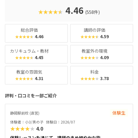
思考が身につくカリキュラムになっているんです。実践的な
学びを通して、子どもたちは未来を生き抜くための土台をし
4.46
★★★★★
(558件)
っかりと築くことができます。ここでは、デジタネプログラ
ミング教室の魅力や、どんなコースで学べるのかを、分かり
やすくご紹介していきますね。
総合評価
講師の評価
4.46
4.59
★★★★★
★★★★★
カリキュラム・教材
教室外の環境
4.45
4.09
★★★★★
★★★★★
教室の雰囲気
料金
4.31
3.78
★★★★★
★★★★★
評判・口コミを一部ご紹介
体験生
静岡駅前校 (直営)
体験者：小3/男の子
体験日：2026/07
★★★★★
4.0
体験レッスンを通じて、講師のきめ細やかな指...