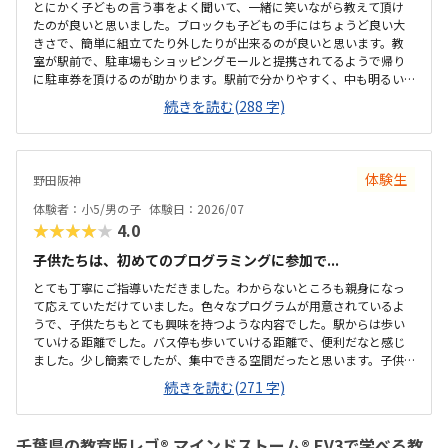
とにかく子どもの言う事をよく聞いて、一緒に笑いながら教えて頂け
たのが良いと思いました。ブロックも子どもの手にはちょうど良い大
きさで、簡単に組立てたり外したりが出来るのが良いと思います。教
室が駅前で、駐車場もショッピングモールと提携されてるようで帰り
に駐車券を頂けるのが助かります。駅前で分かりやすく、中も明るい
雰囲気で、初めてでも緊張すること無くとけ込めたので良いと思いま
続きを読む(288 字)
した。他の教室も比較しましたが、大体同じような金額設定かな？と
思います。初期投資がかからないのが魅力です。とにかく何でも興味
津々の子なのですごが、どんどん触らせて頂けて子どもも満足出来た
のが良かったです。
体験生
野田阪神
体験者：小5/男の子
体験日：2026/07
★★★★★
4.0
子供たちは、初めてのプログラミングに参加で...
とても丁寧にご指導いただきました。わからないところも親身になっ
て応えていただけていました。色々なプログラムが用意されているよ
うで、子供たちもとても興味を持つような内容でした。駅からは歩い
ていける距離でした。バス停も歩いていける距離で、便利だなと感じ
ました。少し簡素でしたが、集中できる空間だったと思います。子供
たちが主体的に学べる空間があったと思います月々の費用は少し高い
続きを読む(271 字)
かな感じました。単発で参加できるシステムがあればもっと良いと思
いました初めて体験することもあり、楽しい様子でした。また参加し
たいと思ったようで、良い経験になったと思います
千葉県の教育版レゴ® マインドストーム® EV3で学べる教