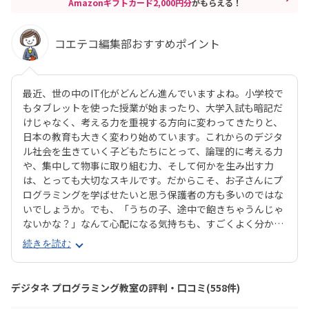
Amazonギフトカード2,000円分
がもらえる！
コエテコ編集部おすすめポイント
最近、世の中のIT化がどんどん進んでいますよね。小学校で
もタブレットを使った授業が始まったり、大学入試も暗記だ
けじゃなく、考える力を重視する方向に変わってきたりと、
日本の教育も大きく変わり始めています。これからのデジタ
ル社会を生きていく子どもたちにとって、論理的に考える力
や、集中して物事に取り組む力、そして何かを生み出す力
は、とっても大切なスキルです。だからこそ、お子さんにプ
ログラミングを学ばせたいと思う保護者の方も多いのではな
いでしょうか。でも、「うちの子、途中で飽きちゃうんじゃ
ないかな？」なんて心配になる気持ちも、すごくよく分かり
ます。そんな方にぜひおすすめしたいのが、デジタネプログ
続きを読む
ラミング教室なんです。デジタネには、子どもたちが夢中に
なって取り組める工夫がたくさんあります。特にお子様たち
に大人気のマインクラフトやロブロックスなどを活用するこ
デジタネ プログラミング教室の評判・口コミ(558件)
とで、ゲーム感覚で楽しみながら、自然とプログラミング的