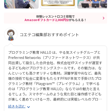
体験レッスン＋口コミ投稿で
Amazonギフトカード2,000円分
がもらえる！
コエテコ編集部おすすめポイント
プログラミング教育 HALLO は、やる気スイッチグループと
Preferred Networks（プリファードネットワークス）が共
同出資して設立した合弁会社、株式会社YPスイッチが運営す
る子ども向けプログラミングスクールです。その魅力は、な
んといっても高クオリティな教材。深層学習やAIなど、最先
端の技術で社会に変革をもたらすPFNが本気で手掛けたプロ
グラミング教材「Playgram™（プレイグラム）」で学べる
のは「プログラミング教育 HALLO」ならではの魅力と言え
るでしょう。スマホゲームのような見た目と操作感で子ども
が楽しく進めていける一方、最終的には実戦レベルのプログ
ラミングスキルが身につく「Playgram」には、まるでマイ
続きを読む
ンクラフト（マイクラ）のように3D空間をデザインできるモ