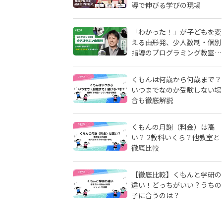
導で伸びる学びの現場
「わかった！」が子どもを変
える――山形発、少人数制・個別
指導のプログラミング教室
「ピタゴラミン」の流儀
くもんは何歳から何歳まで？
いつまでなのか受験しない場
合も徹底解説
くもんの月謝（料金）は高
い？ 2教科いくら？他教室と
徹底比較
【徹底比較】くもんと学研の
違い！どっちがいい？うちの
子に合うのは？