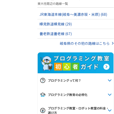
東大垣周辺の路線一覧
JR東海道本線(岐阜～美濃赤坂・米原)
(68)
樽見鉄道樽見線
(29)
養老鉄道養老線
(67)
岐阜県のその他の路線はこちら
プログラミングって何？
プログラミング教育の必修化
プログラミング教室・ロボット教室の料金・
選び方