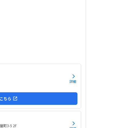
です。子供に熱心に話しかけてくださったり、褒
くださって、子供が頑張ろうという気持ちになれ
かった。
詳細
こちら
町3-5 2F