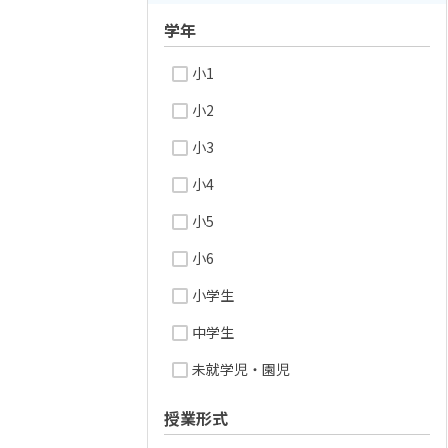
学年
小1
小2
小3
小4
小5
小6
小学生
中学生
未就学児・園児
授業形式