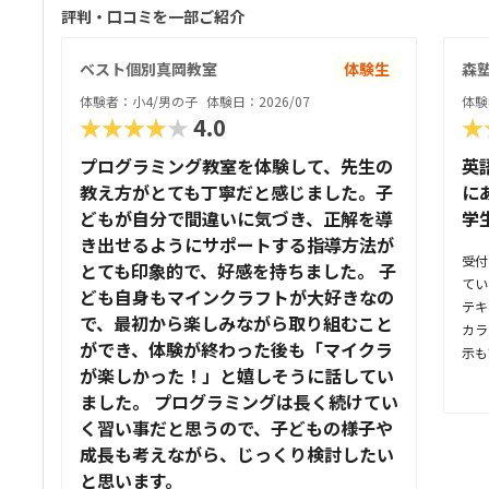
評判・口コミを一部ご紹介
ベスト個別真岡教室
体験生
森塾
体験者：小4/男の子
体験日：2026/07
体験
★★★★★
4.0
★
プログラミング教室を体験して、先生の
英
教え方がとても丁寧だと感じました。子
に
どもが自分で間違いに気づき、正解を導
学
き出せるようにサポートする指導方法が
受付
とても印象的で、好感を持ちました。 子
てい
ども自身もマインクラフトが大好きなの
テキ
で、最初から楽しみながら取り組むこと
カラ
ができ、体験が終わった後も「マイクラ
示も
が楽しかった！」と嬉しそうに話してい
っと
ました。 プログラミングは長く続けてい
らは
た。
く習い事だと思うので、子どもの様子や
てい
成長も考えながら、じっくり検討したい
無さ
と思います。