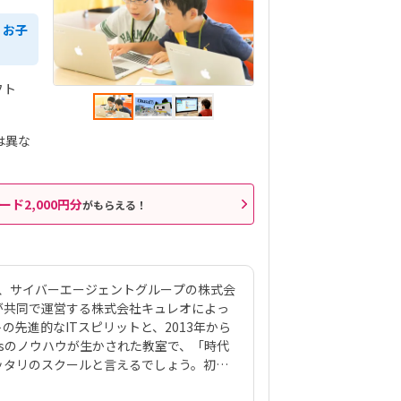
、お子
フト
は異な
ード2,000円分
がもらえる！
は、サイバーエージェントグループの株式会
ックスが共同で運営する株式会社キュレオによっ
先進的なITスピリットと、2013年から
Kidsのノウハウが生かされた教室で、「時代
ッタリのスクールと言えるでしょう。初級
を使って420種類のゲーム制作に挑戦。教