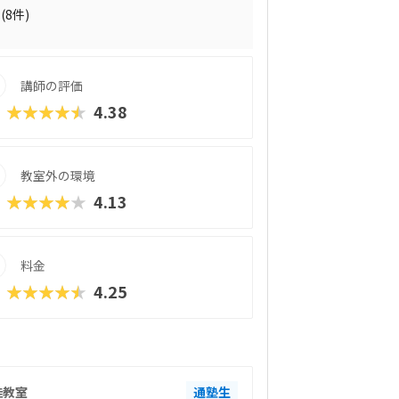
競う「ロボプロ全国大会」もモチベーショ
(8件)
ロボットやAIに関わる仕事がしたい」
」そんなお子さまに、間違いなくおすすめ
わらせず、“学問”として深めたいご家庭に
講師の評価
。
★★★★★
4.38
教室外の環境
★★★★★
4.13
料金
★★★★★
4.25
桂教室
通塾生