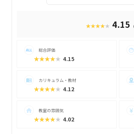
材はスクール名のとおり、独自に開発された
オ）」です。スマホゲームのような感覚で
学べるのが魅力。子どもにとっても「やら
をクリアしていくようなペースでどんどん
4.15
★★★★★
も高く、実際にスマホゲーム開発で使用さ
録。リッチなグラフィックに慣れている今
い」と思わず勉強に取り組めるでしょう。
ので、保護者も安心ですね。
総合評価
★★★★★
4.15
カリキュラム・教材
★★★★★
4.12
教室の雰囲気
★★★★★
4.02