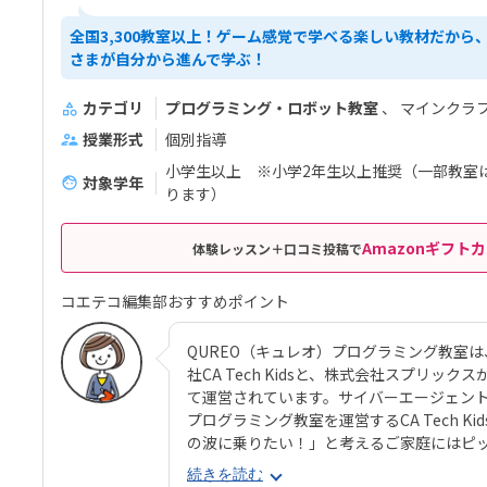
全国3,300教室以上！ゲーム感覚で学べる楽しい教材だから
さまが自分から進んで学ぶ！
カテゴリ
プログラミング・ロボット教室
マインクラ
授業形式
個別指導
小学生以上 ※小学2年生以上推奨（一部教室
対象学年
ります）
Amazonギフトカ
体験レッスン＋口コミ投稿で
コエテコ編集部おすすめポイント
QUREO（キュレオ）プログラミング教室
社CA Tech Kidsと、株式会社スプリ
て運営されています。サイバーエージェントの
プログラミング教室を運営するCA Tech 
の波に乗りたい！」と考えるご家庭にはピ
コースのメインパートでは、オリジナル教材
続きを読む