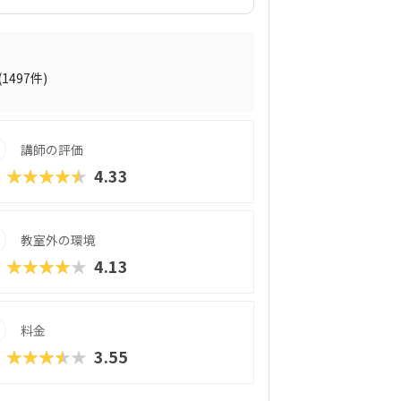
プログラミング教材「QUREO（キュレ
サクサク進められるのに、本格的な内容が
されている感」がないので、楽しくゲーム
学習を進めていけます。教材のデザイン性
れていたキャラクター素材などを多数収
(1497件)
の子どもでも、「安っぽい」「子どもっぽ
学習結果は通信簿のような形で確認できる
講師の評価
★★★★★
4.33
教室外の環境
★★★★★
4.13
料金
★★★★★
3.55