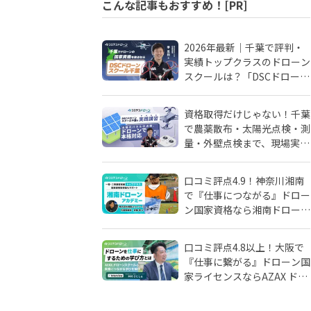
こんな記事もおすすめ！[PR]
2026年最新｜千葉で評判・
実績トップクラスのドローン
スクールは？「DSCドローン
スクール千葉」が選ばれる理
由
資格取得だけじゃない！千葉
で農薬散布・太陽光点検・測
量・外壁点検まで、現場実務
に強いドローンスクールはD
SCドローンスクール千葉
口コミ評点4.9！神奈川湘南
で『仕事につながる』ドロー
ン国家資格なら湘南ドローン
アカデミーがおすすめ！地域
密着人材会社が母体！
口コミ評点4.8以上！大阪で
『仕事に繋がる』ドローン国
家ライセンスならAZAX ドロ
ーンスクール。卒業生が語る
アフターフォローの真実