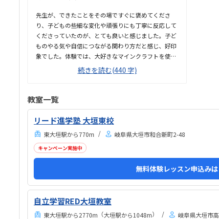
たい
めて
先生が、できたことをその場ですぐに褒めてくださ
て良
り、子どもの些細な変化や頑張りにも丁寧に反応して
くださっていたのが、とても良いと感じました。子ど
ものやる気や自信につながる関わり方だと感じ、好印
象でした。体験では、大好きなマインクラフトを使っ
た授業だったため、楽しみながら取り組むことがで
続きを読む(440 字)
き、とても良かったです。ただ、今後もずっとマイン
クラフトを使った内容ではないと伺ったので、その後
も興味を持って取り組めるかどうかは少し気になる点
教室一覧
でした。教室は自宅から15分ほどの距離にあり、通い
やすいと感じました。また、駐車場もあるため、送り
リード進学塾 大垣東校
迎えもしやすく、安心して通わせられる環境だと思い
東大垣駅から770m
岐阜県大垣市和合新町2-48
ました。教室は一人ひとりの席が完全に仕切られてい
るわけではありませんが、壁などで視線が分散しにく
キャンペーン実施中
い工夫がされており、集中しやすい雰囲気だと感じま
無料体験レッスン申込みは
した。月4回（1回50分）で約12,000円という料金
は、我が家にとってはや...
自立学習RED大垣教室
（
）
東大垣駅から2770m
大垣駅から1048m
岐阜県大垣市高屋