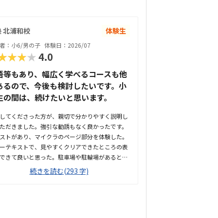
 北浦和校
体験生
者：小6/男の子
体験日：2026/07
★★★★
4.0
語等もあり、幅広く学べるコースも他
あるので、今後も検討したいです。小
生の間は、続けたいと思います。
してくださった方が、親切で分かりやすく説明し
ただきました。強引な勧誘もなく良かったです。
ストがあり、マイクラのページ部分を体験した。
ーテキストで、見やすくクリアできたところの表
できて良いと思った。駐車場や駐輪場があるとも
良かった。徒歩で通うことになりそうです。駅か
続きを読む(293 字)
近くて良いです。雰囲気も良く、清潔感もあっ
部屋が区切られていて、個人スペースも確保され
て良かった。基本料金以外に、追加料金があまり
そうで良かった。できれば、毎月1万以内で通い