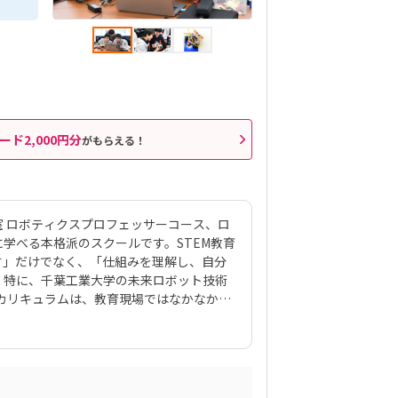
ード2,000円分
がもらえる！
 ロボティクスプロフェッサーコース、ロ
学べる本格派のスクールです。STEM教育
す」だけでなく、「仕組みを理解し、自分
。特に、千葉工業大学の未来ロボット技術
るカリキュラムは、教育現場ではなかなか得
では、ロボット製作・制御・プログラミン
ー、電子回路、人工知能、姿勢制御など、
から応用まで段階的に学べる3年間のカリキ
と知りたい・つくりたい」気持ちを確実に
多くが、自ら深い興味を持って入会する点