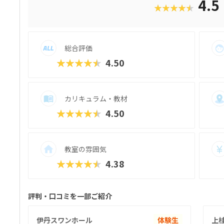
4.5
★★★★★
も特徴的。全国の仲間と技術やアイデアを
ン向上につながる貴重な機会です。「将来、
「中学受験や高校での理数教育に備えたい
できるコースです。ロボットを“遊び”で終
総合評価
こそ、ぜひ体験していただきたい教室です
★★★★★
4.50
カリキュラム・教材
★★★★★
4.50
教室の雰囲気
★★★★★
4.38
評判・口コミを一部ご紹介
伊丹スワンホール
体験生
上