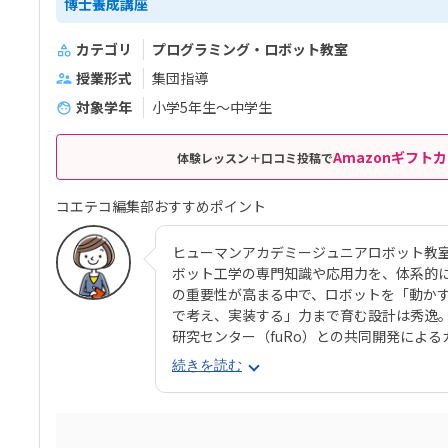
博士養成講座
カテゴリ
プログラミング・ロボット教室
授業形式
集団指導
対象学年
小学5年生～中学生
Amazonギフトカ
体験レッスン＋口コミ投稿で
コエテコ編集部おすすめポイント
ヒューマンアカデミージュニアロボット教室
ボット工学の専門知識や応用力を、体系的に
の重要性が高まる中で、ロボットを「動か
で考え、実装する」力まで育む設計は秀逸
研究センター（fuRo）との共同開発によ
られない高度な内容となっています。授業
続きを読む
グをトータルに学びながら、LEDやセンサ
多岐にわたる技術にも触れられます。基礎
ュラムは、小学校高学年～中学生の「もっ
伸ばしてくれる構成です。また、受講生の