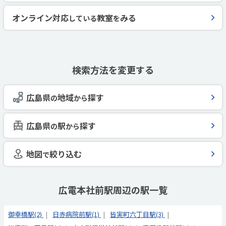
オンライン対応
教室
みる
している
を
検索方法を変更する
広島県
地域
探す
の
から
広島県
駅
探す
の
から
地図
絞り込む
で
広電本社前駅周辺の駅一覧
御幸橋駅(2)
日赤病院前駅(1)
皆実町六丁目駅(3)