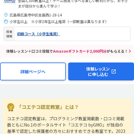
全国3,300教室以上！ゲーム感覚で学べる楽しい教材だから、お子さ
まが自分から進んで学ぶ！
広島県広島市中区吉島西1-28-14
小学生以上 ※小学2年生以上推奨（一部教室は異なります）
授業
初級コース（小学生推奨）
情報
体験レッスン＋口コミ投稿で
Amazonギフトカード2,000円分
がもらえる！
体験レッスン
詳細ページへ
に申し込む
「コエテコ認定教室」とは？
コエテコ認定教室は、プログラミング教室掲載数・口コミ掲載
数ともにNo.1のポータルサイト「コエテコ byGMO」が独自の
基準で認定した保護者の方々におすすめできる教室です。2023