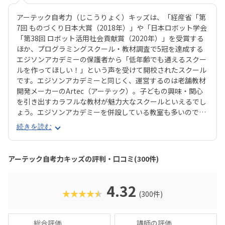
アーテック自考力（じこうりょく）キッズは、「経産省「第
7回 ものづくり日本大賞（2018年）」や「日本ロボット学会
「第38回 ロボット活用社会貢献賞（2020年）」を受賞する
ほか、プログラミングスクール・教材調査で5冠を達成する
エジソンアカデミーの保護者から「低年齢でも通えるスクー
ルを作ってほしい！」という声を受けて開校されたスクール
です。エジソンアカデミーと同じく、運営するのは老舗教材
開発メーカーのArtec（アーテック）。子どもの興味・関心
を引き出すカラフルな教材が魅力大なスクールといえるでし
ょう。エジソンアカデミーを併設している教室も多いので、
年齢が上がっても同系列の教室に通い続けられるのが魅力で
続きを読む
す。授業は1ヶ月に4回で、60分ずつ。推奨年齢は年長〜小3
で、授業を通して集中力や創造力を育みます。カリキュラム
はブロックを使った図形パズルに取り組む「パズル」、ロボ
アーテック自考力キッズの評判・口コミ(300件)
ットを組み立てて動かす「ロボット」、パソコンを使ってロ
ボットを動かす「プログラミング」の3つが合わさってお
り、コエテコの口コミにも「いろいろな能力がバランスよく
4.32
★★★★★
(300件)
育ちそう」という声が寄せられています。とくに評価が高い
のは「パズル」で、低年齢の子どもでも気負うことなくロボ
ットやプログラミングの世界に入っていけると評判です。大
総合評価
講師の評価