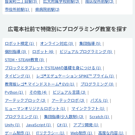
皆実町二丁目駅(3)
広大附属学校前駅(2)
南区役所前駅(2)
市役所前駅(1)
県病院前駅(2)
広電本社前で特徴別にプログラミング教室を探す
ロボット検定 (1)
オンライン対応 (3)
集団指導 (5)
個別指導 (3)
ロボット (6)
ビジュアルプログラミング (5)
STEM・STEAM教育 (3)
ブロックとタブレットでSTEAMの基礎を身につける (1)
タイピング (1)
レゴ®エデュケーション SPIKE™ プライム (1)
教育版レゴ® マインドストーム® EV3 (1)
プログラミング (3)
Python (1)
その他 (4)
ビジュアル言語 (2)
アーテックブロック (2)
アーテックロボ (2)
パズル (1)
ヒューマンオリジナルロボット (1)
マインクラフト (1)
プログラミング (1)
集団指導(少人数制) (2)
Scratch (1)
Unity (1)
JavaScript (1)
C# (1)
アプリ開発 (1)
ゲーム制作 (1)
ITリテラシー (1)
Web制作 (1)
高度な内容 (1)