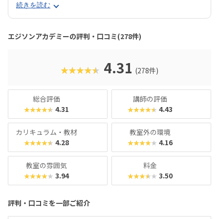
ます。一般的なブロック教材に比べて自由度が高いので、立
続きを読む
体が苦手なお子さんでも思うとおりのロボットが組み立てら
れるでしょう。レゴ®︎ブロックよりも色合いがやさしめなの
で、女の子もとっつきやすいはずです。エジソンアカデミー
エジソンアカデミーの評判・口コミ(278件)
のカリキュラムの目玉は、毎月新しいロボットが作れるこ
と。信号機やライントレースから始め、2足歩行ロボットな
ど高度なものにもチャレンジできます。基礎カリキュラムは
4.31
★★★★★
(278件)
2年分ですが、3年目以降の生徒に向けた「エキスパート編」
もあるので、まだまだスキルを高めたい！なんてお子さんも
安心です。最近では「Universal Robotics Challenge（UR
総合評価
講師の評価
C）」という大会を立ち上げるなど、ますます子どものやる
4.31
4.43
★★★★★
★★★★★
気を引き出すスクールになっています。
カリキュラム・教材
教室外の環境
4.28
4.16
★★★★★
★★★★★
教室の雰囲気
料金
3.94
3.50
★★★★★
★★★★★
評判・口コミを一部ご紹介