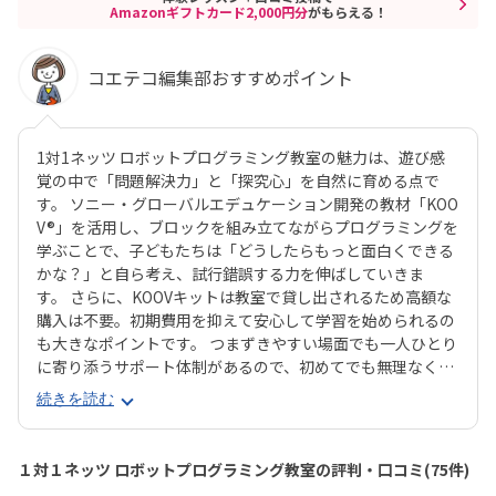
Amazonギフトカード2,000円分
がもらえる！
コエテコ編集部おすすめポイント
1対1ネッツ ロボットプログラミング教室の魅力は、遊び感
覚の中で「問題解決力」と「探究心」を自然に育める点で
す。 ソニー・グローバルエデュケーション開発の教材「KOO
V®」を活用し、ブロックを組み立てながらプログラミングを
学ぶことで、子どもたちは「どうしたらもっと面白くできる
かな？」と自ら考え、試行錯誤する力を伸ばしていきま
す。 さらに、KOOVキットは教室で貸し出されるため高額な
購入は不要。初期費用を抑えて安心して学習を始められるの
も大きなポイントです。 つまずきやすい場面でも一人ひとり
に寄り添うサポート体制があるので、初めてでも無理なく継
続できます。 また、国際的な「じゆうせいさくコンテスト」
続きを読む
で多数入賞者を輩出するなど実績も豊富。通学型に加え、オ
ンラインやバーチャルコースといった学び方が選べるのも魅
力です。 実績・環境・サポートがそろったネッツは、安心し
１対１ネッツ ロボットプログラミング教室の評判・口コミ(75件)
てプログラミング教育を始めたいご家庭におすすめできる教