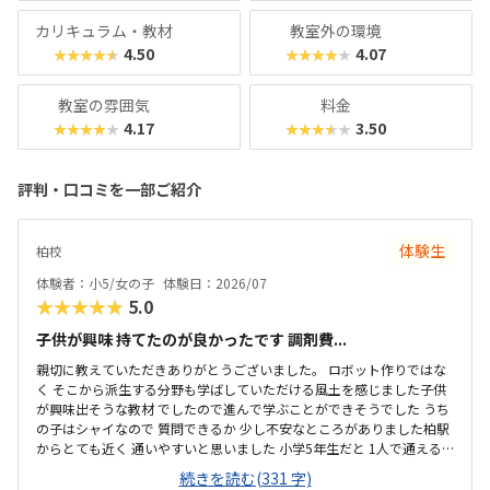
カリキュラム・教材
教室外の環境
4.50
4.07
★★★★★
★★★★★
教室の雰囲気
料金
4.17
3.50
★★★★★
★★★★★
評判・口コミを一部ご紹介
体験生
柏校
体験者：小5/女の子
体験日：2026/07
★★★★★
5.0
子供が興味 持てたのが良かったです 調剤費...
親切に教えていただきありがとうございました。 ロボット作りではな
く そこから派生する分野も学ばしていただける風土を感じました子供
が興味出そうな教材 でしたので進んで学ぶことができそうでした うち
の子はシャイなので 質問できるか 少し不安なところがありました柏駅
からとても近く 通いやすいと思いました 小学5年生だと 1人で通える
か 少し不安なところがありました楽しそうに 勉強していたのが印象的
続きを読む(331 字)
でした 、とても 整理整頓 が行き届き 清潔な 環境でした毎月1万円 オ