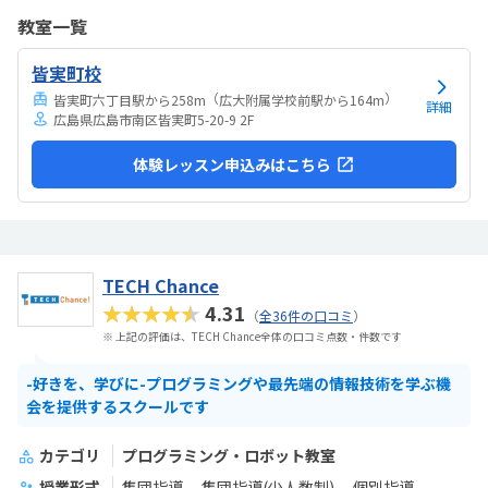
ころで躓いて進めない…という心配がないのが良いと思います。教材も
教室一覧
楽しいもので、子どもも喜んでいました。
皆実町校
（
）
皆実町六丁目駅から258m
広大附属学校前駅から164m
詳細
広島県広島市南区皆実町5-20-9 2F
体験レッスン申込みはこちら
TECH Chance
★★★★★
4.31
（
全36件の口コミ
）
※ 上記の評価は、TECH Chance全体の口コミ点数・件数です
-好きを、学びに-プログラミングや最先端の情報技術を学ぶ機
会を提供するスクールです
カテゴリ
プログラミング・ロボット教室
授業形式
集団指導
集団指導(少人数制)
個別指導