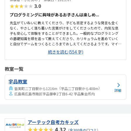
★★★★★
3.0
プログラミングに興味があるお子さんは楽しめ...
先生がていねいに教えてくださり、子ども否定するような発言も全く
なく、やさしく落ち着いた言葉がけをしてくださったので、内気な息
子も安心して体験をすることができました。一般的なプログラミング
の基礎知識を順を追って教えてくださり、カリキュラムを進めていく
と自分でゲームをつくるところまでおしえてくださるようです。マイ
ンクラフトというツールを使って楽しくプログラミングを学べるとは
続きを読む(554 字)
思います。小学校高学年〜中学生くらいからはじめると、理解が早く
効果的に学習できると感じました。教室近くの駐車場が空いていない
場合は、徒歩3分ほど離れた駐車場迄歩く必要があり、少し不便に感じ
教室一覧
ました。授業がある日のみ、貸しスペースを借りて授業をしていると
いった感じです。振替授業は月2回定められた日にオンラインで行なう
宇品教室
ようです。振替日に予定が入っていると受講できないので、あらかじ
め確認した方がいいと思います。料金は90分40...
（
）
皆実町二丁目駅から1216m
宇品二丁目駅から408m
詳細
広島県広島市南区宇品御幸2丁目6-42 宇品集会所内
アーテック自考力キッズ
★★★★★
4.32
（
全300件の口コミ
）