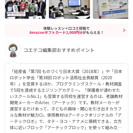
体験レッスン＋口コミ投稿で
Amazonギフトカード2,000円分
がもらえる！
コエテコ編集部おすすめポイント
「経産省「第7回 ものづくり日本大賞（2018年）」や「日本
ロボット学会「第38回 ロボット活用社会貢献賞（2020
年）」を受賞するほか、プログラミングスクール・教材調査
で5冠を達成するエジソンアカデミー。「保護者が通わせた
いスクールNo.1」も受賞する同校を運営するのは、老舗教材
開発メーカーのArtec（アーテック）です。教材メーカーが
運営するだけあって、子どもの興味・関心を引き出すカラフ
ルな教材が魅力◎。使用教材はアーテックオリジナルの「ア
ーテックロボ」で、タテ・ヨコ・ナナメに接続できる、立方
体に近いブロック「アーテックブロック」を使って組み立て