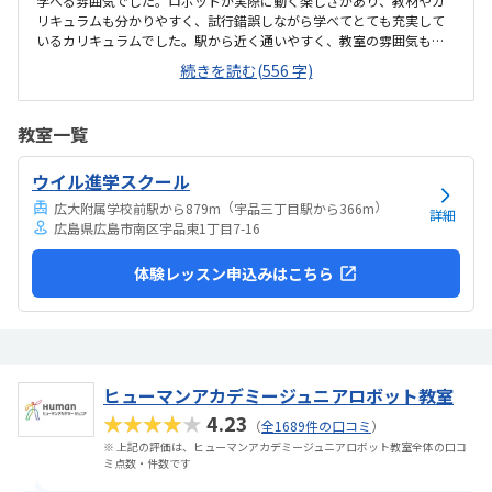
学べる雰囲気でした。ロボットが実際に動く楽しさがあり、教材やカ
リキュラムも分かりやすく、試行錯誤しながら学べてとても充実して
いるカリキュラムでした。駅から近く通いやすく、教室の雰囲気も明
るく安心して通えました。教室は明るく学びやすい雰囲気でしたが、
続きを読む(556 字)
共同のトイレが和式のみしかなく、娘が和式トイレを使えないため設
備面がもう少し配慮されていると安心して通えると感じました。料金
設定は内容に対して妥当で、負担も特に感じませんでした。カリキュ
教室一覧
ラムやサポート面を考えると納得できる価格で、安心して続けられる
と感じました。教室は明るく安心でき、子どもが楽しそうに取り組む
ウイル進学スクール
姿が親として嬉しかったです。特にロボットが動いた瞬間の笑顔が印
象的で、意欲的に学べる環境だと感じました。教室自体...
（
）
広大附属学校前駅から879m
宇品三丁目駅から366m
詳細
広島県広島市南区宇品東1丁目7-16
体験レッスン申込みはこちら
ヒューマンアカデミージュニアロボット教室
★★★★★
4.23
（
全1689件の口コミ
）
※ 上記の評価は、ヒューマンアカデミージュニアロボット教室全体の口コ
ミ点数・件数です