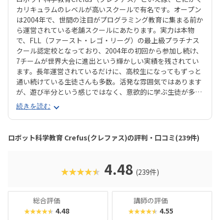
カリキュラムのレベルが高いスクールで有名です。オープン
は2004年で、世間の注目がプログラミング教育に集まる前か
ら運営されている老舗スクールにあたります。実力は本物
で、FLL（ファースト・レゴ・リーグ）の最上級プラチナス
クール認定校となっており、2004年の初回から参加し続け、
7チームが世界大会に進出という輝かしい実績を残されてい
ます。長年運営されているだけに、高校生になってもずっと
通い続けている生徒さんも多数。活発な雰囲気ではあります
が、遊び半分という感じではなく、意欲的に学ぶ生徒が多い
のが特長です。ひとことで言えば派手さのない、「質実剛
続きを読む
健」なイメージのCrefusは、本気でやりたいお子さんにはぴ
ったりのスクールでしょう。対象年齢は小3生以上ですが、
年長〜小2生向けにKicks（キックス）というサブブランドも
ロボット科学教育 Crefus(クレファス)の評判・口コミ(239件)
運営されています。Kicsのほうは身近なものをテーマに、よ
り楽しさ重視で学べる雰囲気なので、「まずはやらせてみ
て、興味を持つか確かめたい」という保護者にもおすすめで
4.48
★★★★★
(239件)
きます。Crefus/Kicksともに、カリキュラムがしっかりして
いるだけに、入会時期が決まっている教室もあるので、入会
を検討する際は早めに下調べに動くのがおすすめです。
総合評価
講師の評価
4.48
4.55
★★★★★
★★★★★