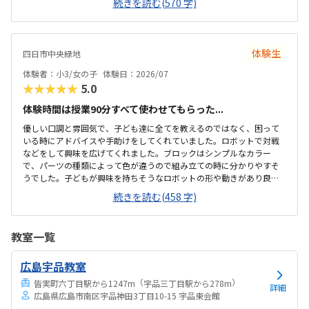
続きを読む(570 字)
かけてくださり、そこから自分で考えていました。ロボット作りもヒ
ントをいただきながら、自分で教科書を読んで作り上げていました。
駅近くですが、静かな環境です。急な坂道があるので、暑い夏など、重
いキットを背負っていく小さな子供には少し大変かも。清潔で、安心
体験生
四日市中央緑地
できました。入室したら必ず手を洗うルールも良いです。教室にある
教科書などもきちんと整理整頓されています。キット代が兄弟割引で
体験者：小3/女の子
体験日：2026/07
半額になりました。入会金も無料に。欲を言えば、...
★★★★★
5.0
体験時間は授業90分すべて使わせてもらった...
優しい口調と雰囲気で、子ども達に全てを教えるのではなく、困って
いる時にアドバイスや手助けをしてくれていました。ロボットで対戦
などをして興味を広げてくれました。ブロックはシンプルなカラー
で、パーツの種類によって色が違うので組み立ての時に分かりやすそ
うでした。子どもが興味を持ちそうなロボットの形や動きがあり良か
ったです。駐車場は停めやすく、分かりやすい場所にあるので助かり
続きを読む(458 字)
ます。近くに別の施設もあるので、習ってない兄弟が過ごしやすいと
思いました。教室はシンプルで余計なものが置いてないので集中でき
そうです。清潔な空間でした。授業を1日に2コマとれたり、翌月に回
教室一覧
したりできるのは助かります。料金は今の物価で考えれば高いとは思
いませんが、子どもの成長具合で判断すると思います。子どもが自発
広島宇品教室
的にどんどん作り進めていったのには正直驚きました。最初からたく
さんあれこれ説明されずブロックを触らせてもらったの...
（
）
皆実町六丁目駅から1247m
宇品三丁目駅から278m
詳細
広島県広島市南区宇品神田3丁目10-15 宇品東会館