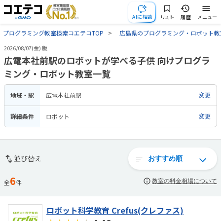
AIに相談
リスト
履歴
メニュー
プログラミング教室検索コエテコTOP
広島県のプログラミング・ロボット教
2026/08/07(金) 版
広電本社前駅のロボットが学べる子供 向けプログラ
ミング・ロボット教室一覧
地域・駅
広電本社前駅
変更
詳細条件
ロボット
変更
並び替え
6
教室の料金相場について
全
件
ロボット科学教育 Crefus(クレファス)