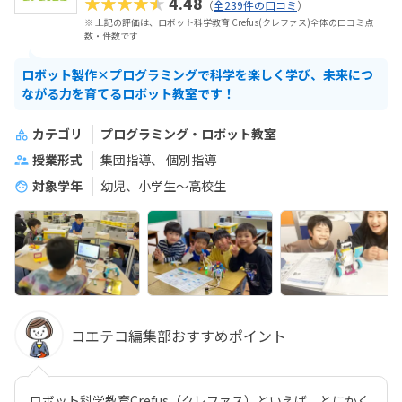
★★★★★
4.48
（
全239件の口コミ
）
※ 上記の評価は、ロボット科学教育 Crefus(クレファス)全体の口コミ点
数・件数です
ロボット製作×プログラミングで科学を楽しく学び、未来につ
ながる力を育てるロボット教室です！
カテゴリ
プログラミング・ロボット教室
授業形式
集団指導
個別指導
対象学年
幼児、小学生〜高校生
コエテコ編集部おすすめポイント
ロボット科学教育Crefus（クレファス）といえば、とにかく