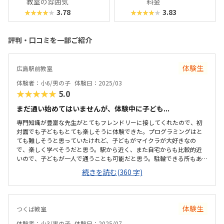
教室の雰囲気
料金
3.78
3.83
★★★★★
★★★★★
評判・口コミを一部ご紹介
体験生
広島駅前教室
体験者：小6/男の子
体験日：2025/03
★★★★★
5.0
まだ通い始めてはいませんが、体験中に子ども...
専門知識が豊富な先生がとてもフレンドリーに接してくれたので、初
対面でも子どももとても楽しそうに体験できた。プログラミングはと
ても難しそうと思っていたけれど、子どもがマイクラが大好きなの
で、楽しく学べそうだと思う。駅から近く、また自宅からも比較的近
いので、子どもが一人で通うことも可能だと思う。駐輪できる所もあ
るそうなので、自転車でも大丈夫そう。体験は普段使われている教室
続きを読む(360 字)
ではなく、本部で行われたので、実際どういう環境なのかは入ってみ
ないとわからないけれど、良さそうだと思う。プログラミングは他の習
い事に比べて高額だが、その中では比較的お手頃だし、PCの貸出費用
も含まれていることを考えると更にお得だと思う。体験を希望した後
体験生
つくば教室
にすぐに先方からお返事・連絡をいただけてとても安心でしたし、勧
誘も激しくなかったので良かったです。
体験者：小3/男の子
体験日：2025/07