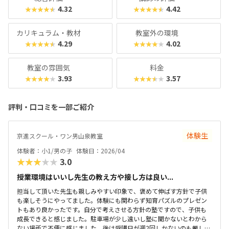
好きなブロックをきっかけに、これからの社会で必要とされ
4.32
4.42
★★★★★
★★★★★
るスキルの芽を育てたいと考える保護者におすすめのスクー
ルといえるでしょう。
カリキュラム・教材
教室外の環境
4.29
4.02
★★★★★
★★★★★
教室の雰囲気
料金
3.93
3.57
★★★★★
★★★★★
評判・口コミを一部ご紹介
体験生
京進スクール・ワン男山泉教室
体験者：小1/男の子
体験日：2026/04
★★★★★
3.0
授業環境はいいし先生の教え方や接し方は良い...
担当して頂いた先生も親しみやすい印象で、褒めて伸ばす方針で子供
も楽しそうにやってました。体験にも関わらず知育パズルのプレゼン
トもあり良かったです。自分で考えさせる方針の塾ですので、子供も
成長できると感じました。駐車場が少し遠いし塾に聞かないとわから
ない場所で不便に感じました。後は受講日が週2回しかないのも厳しい