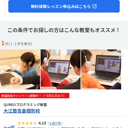
無料体験レッスン申込みはこちら
この条件でお探しの方はこんな教室もオススメ！
1
件(
1
-
1
件を表示)
教室独自キャンペーン開催中！（~ 8月31日まで）
QUREOプログラミング教室
大江塾吉島個別校
★★★★★
4.15
（
1497件
）