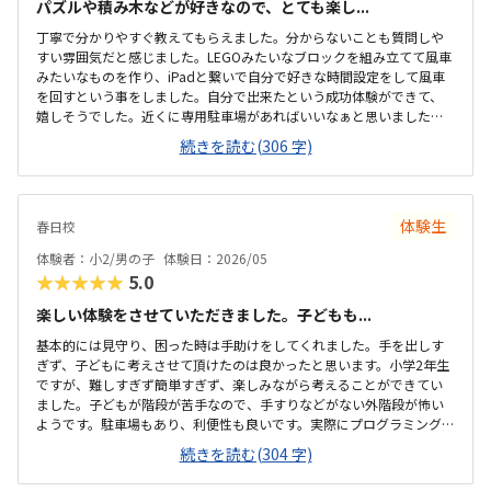
パズルや積み木などが好きなので、とても楽し...
丁寧で分かりやすぐ教えてもらえました。分からないことも質問しや
すい雰囲気だと感じました。LEGOみたいなブロックを組み立てて風車
みたいなものを作り、iPadと繋いで自分で好きな時間設定をして風車
を回すという事をしました。自分で出来たという成功体験ができて、
嬉しそうでした。近くに専用駐車場があればいいなぁと思いました。
有料駐車場は近くにたくさんありました。体験でしたが、教室は学校
続きを読む(306 字)
みたいに机が並んでいて、静かで集中出来そうな雰囲気でした。高く
もなく通いやすい金額なのかなぁと思いました。曜日が火曜日、金曜
日だけなので、他の曜日の選択ができればもっといいなぁと思いまし
た。分かりやすくて、集中してできたみたいです。
体験生
春日校
体験者：小2/男の子
体験日：2026/05
★★★★★
5.0
楽しい体験をさせていただきました。子どもも...
基本的には見守り、困った時は手助けをしてくれました。手を出しす
ぎず、子どもに考えさせて頂けたのは良かったと思います。小学2年生
ですが、難しすぎず簡単すぎず、楽しみながら考えることができてい
ました。子どもが階段が苦手なので、手すりなどがない外階段が怖い
ようです。駐車場もあり、利便性も良いです。実際にプログラミングの
授業を受ける教室は見ることができなかったのですが、全体的に綺麗
続きを読む(304 字)
でよかったと思います。他の習い事に比べたら比較的高いと思います。
でも、1対1で教えてくれるので安心です。1対1なので、分からないと