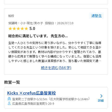
ーバーは少し高いと感じました 自習室を無制限に使える環境 であれば
良いと思いましたロボット 組み立て に取り組んでました 子供が興味持
っていればどんどん進める体制に していただきたいと思いました
通塾生
柏校
受講時：小3~現在/男の子
投稿日：2026/07/10
★★★★★
5.0
総合的に満足しています。 先生方の...
生徒一人ひとりの気持ちに寄り添いながら、分かりやすく丁寧に指導
してくださる先生という印象を受けました。安心して相談できる温か
い雰囲気があります。教材は内容が分かりやすく整理されており、基
礎から応用まで無理なく学べる構成になっていました。復習にも活用
しやすいと感じました教室は清潔感があり、落ち着いた雰囲気で通い
やすいと感じました。立地も良く、安心して継続して通える環境が整
続きを読む(564 字)
っていると思います。教室は明るく清潔感があり、整理整頓が行き届
いていました。落ち着いて学習に取り組める、安心感のある環境だと
感じました。料金設定は内容やサポートを考えると納得できるもので
教室一覧
した。無理なく続けやすい価格帯だと感じ、安心して受講できると思
いました。先生方が親切で話しやすく、分からないことも気軽に質問
Kicks ×crefus広島皆実校
できる雰囲気が良かったです。教室も明るく清潔で、安心して学習に
取り組める環境だと感じました。現時点では特に気にな...
（
）
皆実町二丁目駅から515m
広大附属学校前駅から164m
詳細
広島県広島市南区皆実町5-20-9