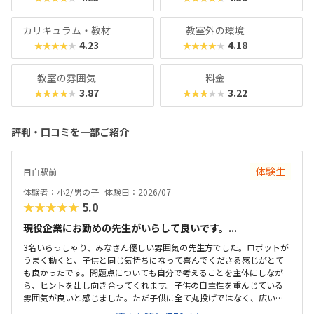
カリキュラム・教材
教室外の環境
4.23
4.18
★★★★★
★★★★★
教室の雰囲気
料金
3.87
3.22
★★★★★
★★★★★
評判・口コミを一部ご紹介
体験生
目白駅前
体験者：小2/男の子
体験日：2026/07
★★★★★
5.0
現役企業にお勤めの先生がいらして良いです。...
3名いらっしゃり、みなさん優しい雰囲気の先生方でした。ロボットが
うまく動くと、子供と同じ気持ちになって喜んでくださる感じがとて
も良かったです。問題点についても自分で考えることを主体にしなが
ら、ヒントを出し向き合ってくれます。子供の自主性を重んじている
雰囲気が良いと感じました。ただ子供に全て丸投げではなく、広い机
の上に「教科書とキットをどこに置いたらやりやすいかな？」と声を