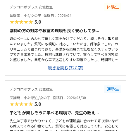
体験生
デジコロボプラス 安城教室
体験者：小4/女の子
体験日：2026/04
★★★★★
5.0
講師の方の対応や教室の環境も良く安心して参...
娘のペースに合わせて優しく声をかけてくださり、楽しそうに取り組
んでいました。質問にも親切に対応していただき、好印象でした。カ
リキュラムぐ組まれており、基礎から応用まで無理なくステップアッ
プできる印象でした。教材も準備されていて、安心して学べる内容だ
と感じました。自宅から車で送迎しやすい距離でしたし、時間帯も無
理なく通える範囲で、安心して続けられそうです。教材がきちんと整
続きを読む(327 字)
備されており学習に集中できる環境だと感じました。教室全体の雰囲
気も明るく初めてでも入りやすかったです。ロボット教材や指導の質
を踏まえると料金は適切だと思います。。内容に見合った価格だと感
じています。雰囲気がよく、子供が自然と興味を持って取り組める空
通塾生
デジコロボプラス 安城教室
気づくりがされていると感じました。
受講時：小4~現在/女の子
投稿日：2026/05/30
★★★★★
5.0
子どもが楽しそうに学べる環境で、先生の教え...
先生は丁寧で分かりやすく、子どもの理解度に合わせて寄り添いなが
ら教えてくれる印象でした。質問にも優しく対応してくれ、安心して