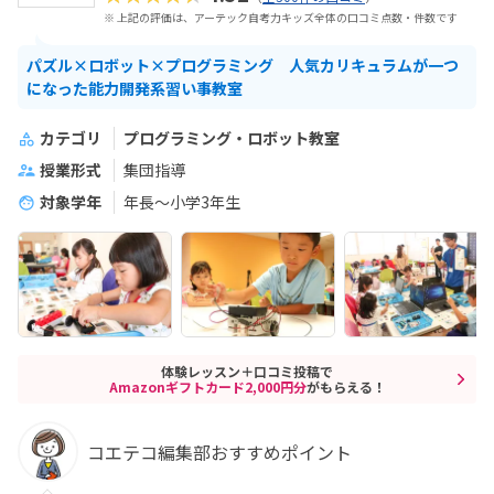
※ 上記の評価は、アーテック自考力キッズ全体の口コミ点数・件数です
パズル×ロボット×プログラミング 人気カリキュラムが一つ
になった能力開発系習い事教室
カテゴリ
プログラミング・ロボット教室
授業形式
集団指導
対象学年
年長～小学3年生
体験レッスン＋口コミ投稿で
Amazonギフトカード2,000円分
がもらえる！
コエテコ編集部おすすめポイント