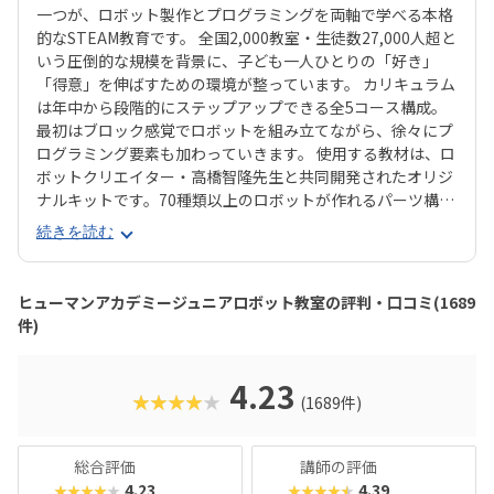
一つが、ロボット製作とプログラミングを両軸で学べる本格
的なSTEAM教育です。 全国2,000教室・生徒数27,000人超と
いう圧倒的な規模を背景に、子ども一人ひとりの「好き」
「得意」を伸ばすための環境が整っています。 カリキュラム
は年中から段階的にステップアップできる全5コース構成。
最初はブロック感覚でロボットを組み立てながら、徐々にプ
ログラミング要素も加わっていきます。 使用する教材は、ロ
ボットクリエイター・高橋智隆先生と共同開発されたオリジ
ナルキットです。70種類以上のロボットが作れるパーツ構成
で、飽きずに続けやすい点も特徴です。 月2回の90分授業で
続きを読む
は、ロボットを完成させる「基本製作」と、オリジナル改造
に挑戦する「応用実践」を繰り返す設計。子どもたちは毎
回、新しい達成感と成長を実感できる仕組みになっていま
ヒューマンアカデミージュニアロボット教室の評判・口コミ(1689
す。 自ら考え、試行錯誤しながらロボットを動かす経験は、
件)
創造力や論理的思考力を育むだけでなく、学ぶ楽しさそのも
のを教えてくれるはずです。
4.23
★★★★★
(1689件)
総合評価
講師の評価
4.23
4.39
★★★★★
★★★★★