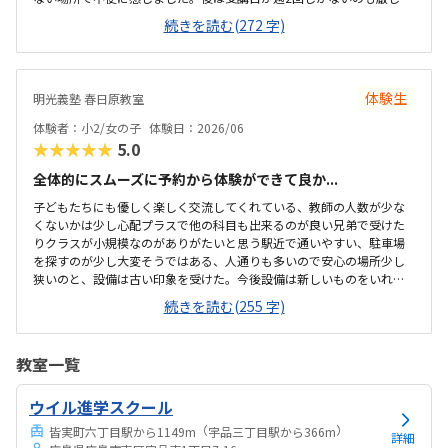
仕切りがあって集中しやすい環境かなと思いました。夜は学習塾なの
続きを読む(272 字)
で先生の教え方もうまいと思いました。仕方ないとは思いますが、教
材費が高いなと思いました。授業料込みで12分割できたらいいなと思
いました。体験のパズルが楽しくやってました。
体験生
明光義塾 春日原教室
体験者：小2/女の子
体験日：2026/06
★★★★★
5.0
全体的にスムーズに予約から体験ができて良か...
子どもたちにも優しく楽しく交流してくれている、教師の人数が少な
くないかは少し心配プラスで他の科目も出来るのが良い兄弟で受けた
りクラスが小規模なのがありがたいと思う駅近で通いやすい、駐車場
を探すのが少し大変そうではある、人通りも多いので安心の場所少し
狭いのと、設備は古い印象を受けた。今後設備は新しいものをいれて
ほしいと思う。兄弟割引きが無いのが残念。兄弟も一緒に通わせると
続きを読む(255 字)
親ともしても楽なので、兄弟プランを入れてほしい他の先生の紹介も
あれば良い担当の先生もありがたいが、英語の先生や他の先生も紹介
があってほしい
教室一覧
ウイル進学スクール
（
）
皆実町六丁目駅から1149m
宇品三丁目駅から366m
詳細