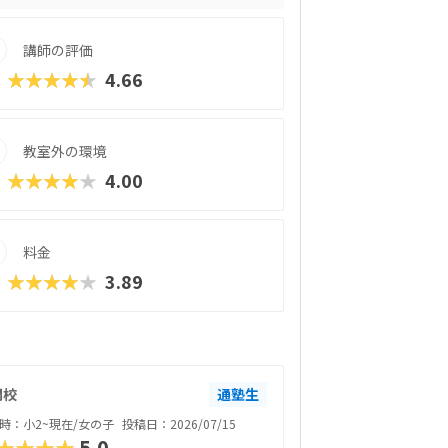
トーリーが展開される点も魅力です。プロ
導入など、教育現場でますます重要視され
講師の評価
ベンチャーなら、お子様が夢中になれる環
す。
★★★★★
4.66
教室外の環境
★★★★★
4.00
料金
★★★★★
3.89
関校
通塾生
時：小2~現在/女の子
投稿日：2026/07/15
★★★★
5.0