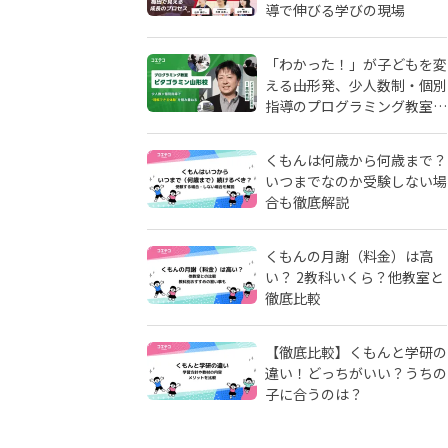
導で伸びる学びの現場
「わかった！」が子どもを変
える――山形発、少人数制・個別
指導のプログラミング教室
「ピタゴラミン」の流儀
くもんは何歳から何歳まで？
いつまでなのか受験しない場
合も徹底解説
くもんの月謝（料金）は高
い？ 2教科いくら？他教室と
徹底比較
【徹底比較】くもんと学研の
違い！どっちがいい？うちの
子に合うのは？