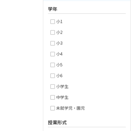
学年
小1
小2
小3
小4
小5
小6
小学生
中学生
未就学児・園児
授業形式