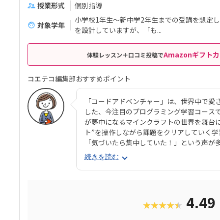
授業形式
個別指導
小学校1年生～新中学2年生までの受講を想定
対象学年
を設計していますが、「も...
Amazonギフトカ
体験レッスン＋口コミ投稿で
コエテコ編集部おすすめポイント
「コードアドベンチャー」は、世界中で愛される
した、今注目のプログラミング学習コース
が夢中になるマインクラフトの世界を舞台
ト”を操作しながら課題をクリアしていく
「気づいたら集中していた！」という声が
おすすめポイントの一つは、人気YouTub
続きを読む
もが大好きなYouTubeを見る感覚で、わ
ます。さらに現場講師のコーチングが加わ
も安心。教材はわかりやすさと見やすさに
べる工夫が随所に盛り込まれています。カ
4.49
★★★★★
で段階的に用意されており、マウス操作か
や関数、さらにはJavaScriptのテキス