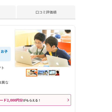
口コミ評価順
、お子
フト
は異な
ード2,000円分
がもらえる！