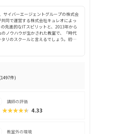
は、サイバーエージェントグループの株式会
ックスが共同で運営する株式会社キュレオによっ
先進的なITスピリットと、2013年から
Kidsのノウハウが生かされた教室で、「時代
ッタリのスクールと言えるでしょう。初級
を使って420種類のゲーム制作に挑戦。教
プログラミング教材「QUREO（キュレ
サクサク進められるのに、本格的な内容が
されている感」がないので、楽しくゲーム
学習を進めていけます。教材のデザイン性
れていたキャラクター素材などを多数収
(1497件)
の子どもでも、「安っぽい」「子どもっぽ
学習結果は通信簿のような形で確認できる
講師の評価
★★★★★
4.33
教室外の環境