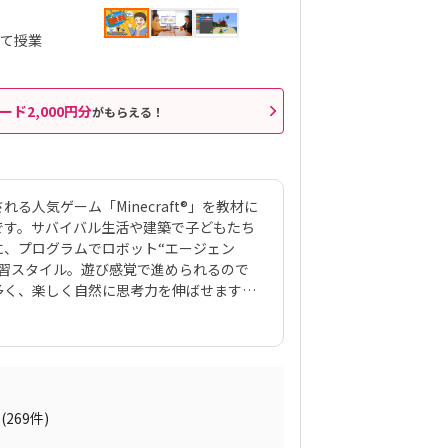
して授業
ード2,000円分
がもらえる！
人気ゲーム「Minecraft®」を教材に
です。サバイバル生活や建築で子どもたち
に、プログラムでロボット“エージェン
学習スタイル。遊び感覚で進められるので
多く、楽しく自然に思考力を伸ばせます。
er「いぬたぬき」さん監修の解説動画。子ど
かりやすくプログラミングの基本を理解でき
る「ダブルティーチング」で、つまずいて
徹底的にこだわり、初心者でも無理なく学
リキュラムは初級からゲーム開発クラスま
ら始めて、繰り返し処理・条件分岐、配列
(269件)
トプログラミングまで体系的に学べます。長く