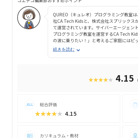
コエテコ編集部おすすめポイント
QUREO（キュレオ）プログラミング教室
社CA Tech Kidsと、株式会社スプリ
て運営されています。サイバーエージェントの
プログラミング教室を運営するCA Tech 
の波に乗りたい！」と考えるご家庭にはピ
コースのメインパートでは、オリジナル教材
続きを読む
材はスクール名のとおり、独自に開発された
オ）」です。スマホゲームのような感覚で
学べるのが魅力。子どもにとっても「やら
をクリアしていくようなペースでどんどん
4.15
★★★★★
も高く、実際にスマホゲーム開発で使用さ
録。リッチなグラフィックに慣れている今
い」と思わず勉強に取り組めるでしょう。
ので、保護者も安心ですね。
総合評価
★★★★★
4.15
カリキュラム・教材