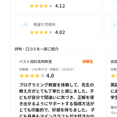
★★★★★
4.12
教室の雰囲気
★★★★★
4.02
評判・口コミを一部ご紹介
ベスト個別真岡教室
体験生
森塾
体験者：小4/男の子
体験日：2026/07
体験
★★★★★
4.0
★
プログラミング教室を体験して、先生の
英
教え方がとても丁寧だと感じました。子
に
どもが自分で間違いに気づき、正解を導
学
き出せるようにサポートする指導方法が
受付
とても印象的で、好感を持ちました。 子
てい
ども自身もマインクラフトが大好きなの