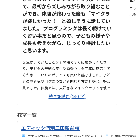
テキ
で、最初から楽しみながら取り組むこと
カラ
ができ、体験が終わった後も「マイクラ
示も
が楽しかった！」と嬉しそうに話してい
っと
ました。 プログラミングは長く続けてい
らは
た。
く習い事だと思うので、子どもの様子や
てい
成長も考えながら、じっくり検討したい
無さ
と思います。
たい
めて
先生が、できたことをその場ですぐに褒めてくださ
て良
り、子どもの些細な変化や頑張りにも丁寧に反応して
くださっていたのが、とても良いと感じました。子ど
ものやる気や自信につながる関わり方だと感じ、好印
象でした。体験では、大好きなマインクラフトを使っ
た授業だったため、楽しみながら取り組むことがで
続きを読む(440 字)
き、とても良かったです。ただ、今後もずっとマイン
クラフトを使った内容ではないと伺ったので、その後
も興味を持って取り組めるかどうかは少し気になる点
教室一覧
でした。教室は自宅から15分ほどの距離にあり、通い
やすいと感じました。また、駐車場もあるため、送り
エディック個別三田駅前校
迎えもしやすく、安心して通わせられる環境だと思い
（
）
三田本町駅から778m
三田駅から621m
兵庫県三田市駅前町