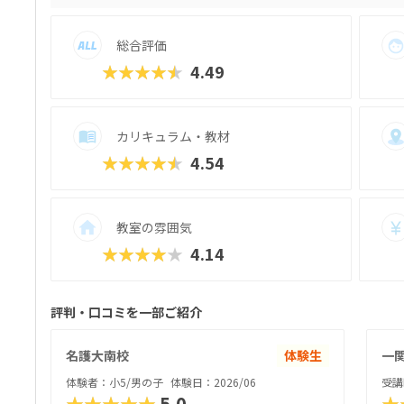
続けても飽きないよう壮大なワールドやス
グラミング必修化や大学入試での情報科目
総合評価
る「プログラミング的思考」。コードアド
境で、将来に直結する力をしっかり育めま
★★★★★
4.49
カリキュラム・教材
★★★★★
4.54
教室の雰囲気
★★★★★
4.14
評判・口コミを一部ご紹介
名護大南校
体験生
一
体験者：小5/男の子
体験日：2026/06
受講
★★★★★
5.0
★