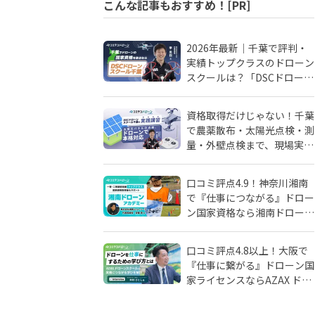
こんな記事もおすすめ！[PR]
2026年最新｜千葉で評判・
実績トップクラスのドローン
スクールは？「DSCドローン
スクール千葉」が選ばれる理
由
資格取得だけじゃない！千葉
で農薬散布・太陽光点検・測
量・外壁点検まで、現場実務
に強いドローンスクールはD
SCドローンスクール千葉
口コミ評点4.9！神奈川湘南
で『仕事につながる』ドロー
ン国家資格なら湘南ドローン
アカデミーがおすすめ！地域
密着人材会社が母体！
口コミ評点4.8以上！大阪で
『仕事に繋がる』ドローン国
家ライセンスならAZAX ドロ
ーンスクール。卒業生が語る
アフターフォローの真実