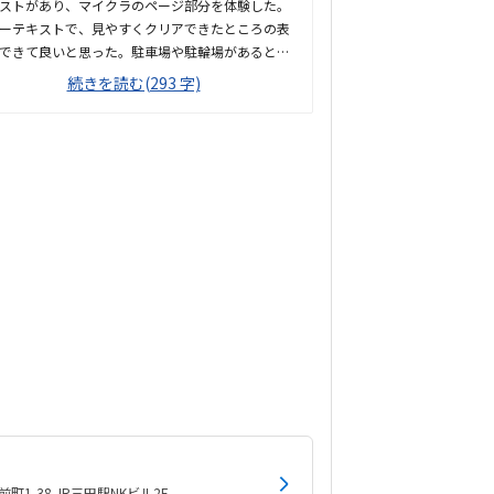
ストがあり、マイクラのページ部分を体験した。
ーテキストで、見やすくクリアできたところの表
できて良いと思った。駐車場や駐輪場があるとも
良かった。徒歩で通うことになりそうです。駅か
続きを読む(293 字)
近くて良いです。雰囲気も良く、清潔感もあっ
部屋が区切られていて、個人スペースも確保され
て良かった。基本料金以外に、追加料金があまり
そうで良かった。できれば、毎月1万以内で通い
です。子供に熱心に話しかけてくださったり、褒
くださって、子供が頑張ろうという気持ちになれ
かった。
1-38 JR三田駅NKビル2F