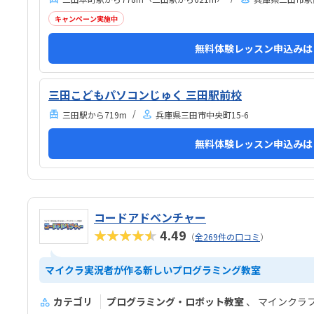
ました。教室は一人ひとりの席が完全に仕切られてい
るわけではありませんが、壁などで視線が分散しにく
キャンペーン実施中
い工夫がされており、集中しやすい雰囲気だと感じま
無料体験レッスン申込みは
した。月4回（1回50分）で約12,000円という料金
は、我が家にとってはや...
三田こどもパソコンじゅく 三田駅前校
三田駅から719m
兵庫県三田市中央町15-6
無料体験レッスン申込みは
コードアドベンチャー
★★★★★
4.49
（
全269件の口コミ
）
マイクラ実況者が作る新しいプログラミング教室
カテゴリ
プログラミング・ロボット教室
マインクラ