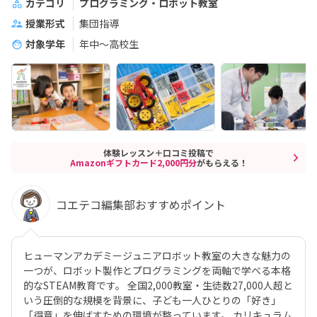
カテゴリ
プログラミング・ロボット教室
授業形式
集団指導
対象学年
年中～高校生
体験レッスン＋口コミ投稿で
Amazonギフトカード2,000円分
がもらえる！
コエテコ編集部おすすめポイント
ヒューマンアカデミージュニアロボット教室の大きな魅力の
一つが、ロボット製作とプログラミングを両軸で学べる本格
的なSTEAM教育です。 全国2,000教室・生徒数27,000人超と
いう圧倒的な規模を背景に、子ども一人ひとりの「好き」
「得意」を伸ばすための環境が整っています。 カリキュラム