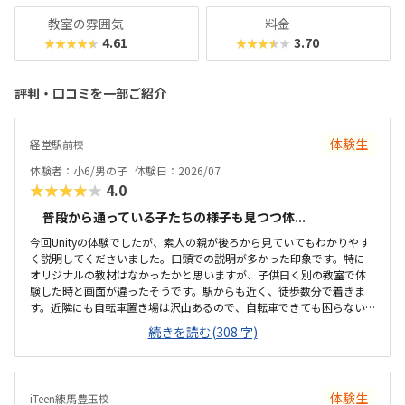
教室の雰囲気
料金
4.61
3.70
★★★★★
★★★★★
評判・口コミを一部ご紹介
体験生
経堂駅前校
体験者：小6/男の子
体験日：2026/07
★★★★★
4.0
普段から通っている子たちの様子も見つつ体...
今回Unityの体験でしたが、素人の親が後ろから見ていてもわかりやす
く説明してくださいました。口頭での説明が多かった印象です。特に
オリジナルの教材はなかったかと思いますが、子供曰く別の教室で体
験した時と画面が違ったそうです。駅からも近く、徒歩数分で着きま
す。近隣にも自転車置き場は沢山あるので、自転車できても困らない
と思います。たまたまかと思いますが、どちらかというと質問が多い
続きを読む(308 字)
子がいて先生が大変そうな雰囲気がありました。近隣の同じような教
室に比べて大体同じくらいの金額かと思います。2人体制か4人体制が
選べて良いと思います。先生の雰囲気が落ちいて優しいのが良かった
と思います。子供も安心して体験授業を受けてました。
体験生
iTeen練馬豊玉校