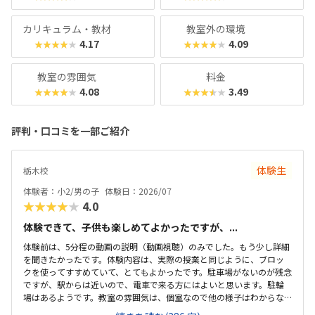
0円＋教材費2,640円＋テキスト費2,860円（80分×月2
回）。年に1度のテキスト費以外、追加料金もかかりませ
カリキュラム・教材
教室外の環境
ん。明確な料金体系と通いやすさ、ある程度「勉強」の雰囲
4.17
4.09
★★★★★
★★★★★
気を重視する方におすすめのスクールです。
教室の雰囲気
料金
4.08
3.49
★★★★★
★★★★★
評判・口コミを一部ご紹介
体験生
栃木校
体験者：小2/男の子
体験日：2026/07
★★★★★
4.0
体験できて、子供も楽しめてよかったですが、...
体験前は、5分程の動画の説明（動画視聴）のみでした。もう少し詳細
を聞きたかったです。体験内容は、実際の授業と同じように、ブロッ
クを使ってすすめていて、とてもよかったです。駐車場がないのが残念
ですが、駅からは近いので、電車で来る方にはよいと思います。駐輪
場はあるようです。教室の雰囲気は、個室なので他の様子はわからな
いです。いくつか部屋があるようでしたが、特に説明を受けていない