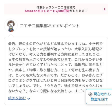
体験レッスン＋口コミ投稿で
Amazonギフトカード2,000円分
がもらえる！
コエテコ編集部おすすめポイント
最近、世の中のIT化がどんどん進んでいますよね。小学校で
もタブレットを使った授業が始まったり、大学入試も暗記だ
けじゃなく、考える力を重視する方向に変わってきたりと、
日本の教育も大きく変わり始めています。これからのデジタ
ル社会を生きていく子どもたちにとって、論理的に考える力
や、集中して物事に取り組む力、そして何かを生み出す力
は、とっても大切なスキルです。だからこそ、お子さんにプ
ログラミングを学ばせたいと思う保護者の方も多いのではな
いでしょうか。でも、「うちの子、途中で飽きちゃうんじゃ
ないかな？」なんて心配になる気持ちも、すごくよく分かり
現在地から
ます。そんな方にぜひおすすめしたいのが、デジタネプログ
続きを読む
教室を探す
ラミング教室なんです。デジタネには、子どもたちが夢中に
なって取り組める工夫がたくさんあります。特にお子様たち
に大人気のマインクラフトやロブロックスなどを活用するこ