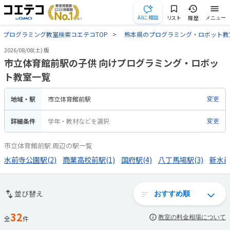
AIに相談
リスト
履歴
メニュー
プログラミング教室検索コエテコTOP
熊本県のプログラミング・ロボット教
2026/08/08(土) 版
市立体育館前駅の子供 向けプログラミング・ロボッ
ト教室一覧
地域・駅
市立体育館前駅
変更
詳細条件
学年・教材などを選択
変更
市立体育館前駅 周辺の駅一覧
水前寺公園駅(2)
商業高校前駅(1)
国府駅(4)
八丁馬場駅(3)
新水前
並び替え
32
教室の料金相場について
全
件