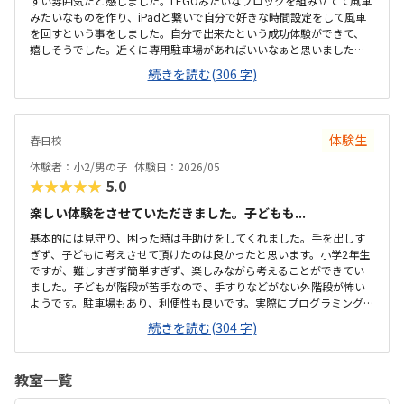
すい雰囲気だと感じました。LEGOみたいなブロックを組み立てて風車
みたいなものを作り、iPadと繋いで自分で好きな時間設定をして風車
を回すという事をしました。自分で出来たという成功体験ができて、
嬉しそうでした。近くに専用駐車場があればいいなぁと思いました。
有料駐車場は近くにたくさんありました。体験でしたが、教室は学校
続きを読む(306 字)
みたいに机が並んでいて、静かで集中出来そうな雰囲気でした。高く
もなく通いやすい金額なのかなぁと思いました。曜日が火曜日、金曜
日だけなので、他の曜日の選択ができればもっといいなぁと思いまし
た。分かりやすくて、集中してできたみたいです。
体験生
春日校
体験者：小2/男の子
体験日：2026/05
★★★★★
5.0
楽しい体験をさせていただきました。子どもも...
基本的には見守り、困った時は手助けをしてくれました。手を出しす
ぎず、子どもに考えさせて頂けたのは良かったと思います。小学2年生
ですが、難しすぎず簡単すぎず、楽しみながら考えることができてい
ました。子どもが階段が苦手なので、手すりなどがない外階段が怖い
ようです。駐車場もあり、利便性も良いです。実際にプログラミングの
授業を受ける教室は見ることができなかったのですが、全体的に綺麗
続きを読む(304 字)
でよかったと思います。他の習い事に比べたら比較的高いと思います。
でも、1対1で教えてくれるので安心です。1対1なので、分からないと
ころで躓いて進めない…という心配がないのが良いと思います。教材も
教室一覧
楽しいもので、子どもも喜んでいました。