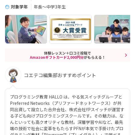
対象学年
年長～中学3年生
体験レッスン＋口コミ投稿で
Amazonギフトカード2,000円分
がもらえる！
コエテコ編集部おすすめポイント
プログラミング教育 HALLO は、やる気スイッチグループと
Preferred Networks（プリファードネットワークス）が共
同出資して設立した合弁会社、株式会社YPスイッチが運営す
る子ども向けプログラミングスクールです。その魅力は、な
んといっても高クオリティな教材。深層学習やAIなど、最先
端の技術で社会に変革をもたらすPFNが本気で手掛けたプロ
グラミング教材「Playgram™（プレイグラム）」で学べる