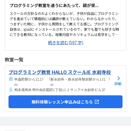
プログラミング教室を通うにあたって、親が受...
スクールの方針なのかよくわからないが、子供が自由にプログラミン
グを進めていて積極的には講師が教えていない。わからなかったり、
つまずいた時に、子供から質問をして教えてる感じ。プログラミング
自体は、ipadにインストールされているので、家でも塾でも好きな時
にできる教材になっている。授業内容やカリキュラムは見学をしてい
ないので子供の話だが、積極的に講師が教えていないみたい。月1回は
続きを読む(597 字)
プログラミングで作ったものを発表すると聞いていたが、実施してな
いみたい。駅からは徒歩ですぐ来れる距離で、一本道だから迷うこと
なく来れるので立地は良いと思います。駐車場はないので、車の送迎
教室一覧
は路上駐車になります。駐輪スペースはあるので子供一人でも近い人
なら行けると思います。奥の方まで覗いたことはないので詳しくはわ
プログラミング教育 HALLO スクールIE 水前寺校
からないが、入り口や教室の内装は奇麗だと思います。気軽に入りや
すい感じがします。ひとそれぞれになってしまい...
（
）
辛島町駅から2127
新水前寺・新水前寺駅前駅から132
詳細
m
m
熊本県熊本市中央区国府1丁目11-2 サンアイ水前寺ビル2F
無料体験レッスン申込みはこちら