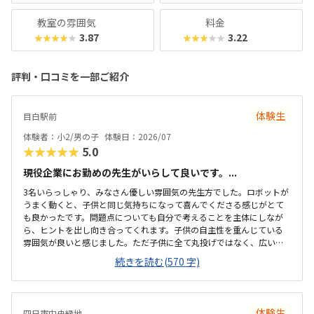
教室の雰囲気
料金
3.87
3.22
★★★★★
★★★★★
評判・口コミを一部ご紹介
体験生
目白駅前
体験者：小2/男の子
体験日：2026/07
★★★★★
5.0
現役企業にお勤めの先生がいらして良いです。...
3名いらっしゃり、みなさん優しい雰囲気の先生方でした。ロボットが
うまく動くと、子供と同じ気持ちになって喜んでくださる感じがとて
も良かったです。問題点についても自分で考えることを主体にしなが
ら、ヒントを出し向き合ってくれます。子供の自主性を重んじている
雰囲気が良いと感じました。ただ子供に全て丸投げではなく、広い机
の上に「教科書とキットをどこに置いたらやりやすいかな？」と声を
続きを読む(570 字)
かけてくださり、そこから自分で考えていました。ロボット作りもヒ
ントをいただきながら、自分で教科書を読んで作り上げていました。
駅近くですが、静かな環境です。急な坂道があるので、暑い夏など、重
いキットを背負っていく小さな子供には少し大変かも。清潔で、安心
体験生
四日市中央緑地