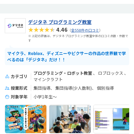
デジタネ プログラミング教室
★★★★★
4.46
（
全558件の口コミ
）
※ 上記の評価は、デジタネ プログラミング教室全体の口コミ点数・件数で
す
マイクラ、Roblox、ディズニーやピクサーの作品の世界観で学
べるのは「デジタネ」だけ！！
プログラミング・ロボット教室
ロブロックス
カテゴリ
マインクラフト
授業形式
集団指導
集団指導(少人数制)
個別指導
対象学年
小学1年生～