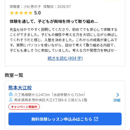
体験者：小6/男の子
体験日：2026/07
★★★★★
5.0
体験を通して、子どもが興味を持って取り組め...
先生も分かりやすく説明してくださり、初めてでも安心して体験する
ことができました。子どもの個性や考える力を大切にしながら伸ばし
てくれそうだと感じ、入塾を決めました。これからの成長が楽しみで
す。実際にパソコンを使いながら、自分で考えて取り組める内容で、
子どもも楽しそうに参加していました。考える力や発想力を伸ばせそ
うなカリキュラムだと感じました。自転車で通えるため、子どもが自
続きを読む(404 字)
分で通いやすいところが良かった。通う負担が少なく、続けやすい環
境だと感じた。落ち着いた雰囲気の教室で、設備も必要なものが揃っ
ており、子どもがプログラミングに取り組む環境として問題ないと感
教室一覧
じました。料金については、決して安いものではありませんが、内容
やサポート面を考えると納得できる料金設定だと感じました。体験を
熊本大江校
通して、子どもが楽しみながら取り組めたことが良かったです。「もっ
とやってみたい」と興味を持てたことが、親として嬉...
（
）
八丁馬場駅から2472m
水前寺駅から715m
熊本県熊本市中央区大江3丁目6-8 三祐ビル1階
詳細
キャンペーン実施中
無料体験レッスン申込みはこちら