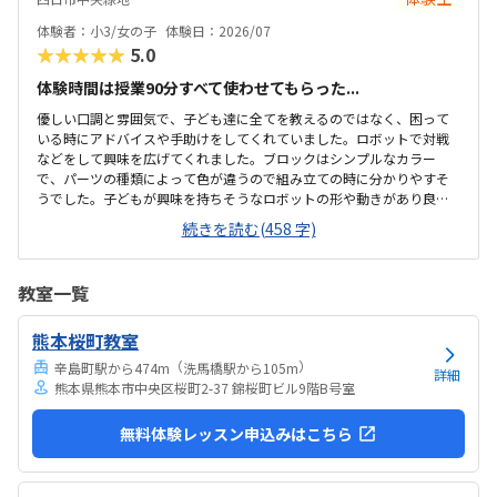
できました。入室したら必ず手を洗うルールも良いです。教室にある
教科書などもきちんと整理整頓されています。キット代が兄弟割引で
体験者：小3/女の子
体験日：2026/07
半額になりました。入会金も無料に。欲を言えば、...
★★★★★
5.0
体験時間は授業90分すべて使わせてもらった...
優しい口調と雰囲気で、子ども達に全てを教えるのではなく、困って
いる時にアドバイスや手助けをしてくれていました。ロボットで対戦
などをして興味を広げてくれました。ブロックはシンプルなカラー
で、パーツの種類によって色が違うので組み立ての時に分かりやすそ
うでした。子どもが興味を持ちそうなロボットの形や動きがあり良か
ったです。駐車場は停めやすく、分かりやすい場所にあるので助かり
続きを読む(458 字)
ます。近くに別の施設もあるので、習ってない兄弟が過ごしやすいと
思いました。教室はシンプルで余計なものが置いてないので集中でき
そうです。清潔な空間でした。授業を1日に2コマとれたり、翌月に回
教室一覧
したりできるのは助かります。料金は今の物価で考えれば高いとは思
いませんが、子どもの成長具合で判断すると思います。子どもが自発
熊本桜町教室
的にどんどん作り進めていったのには正直驚きました。最初からたく
さんあれこれ説明されずブロックを触らせてもらったの...
（
）
辛島町駅から474m
洗馬橋駅から105m
詳細
熊本県熊本市中央区桜町2-37 錦桜町ビル9階B号室
無料体験レッスン申込みはこちら