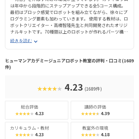
は年中から段階的にステップアップできる全5コース構成。
最初はブロック感覚でロボットを組み立てながら、徐々にプ
ログラミング要素も加わっていきます。 使用する教材は、ロ
ボットクリエイター・高橋智隆先生と共同開発されたオリジ
ナルキットです。70種類以上のロボットが作れるパーツ構成
で、飽きずに続けやすい点も特徴です。 月2回の90分授業で
続きを読む
は、ロボットを完成させる「基本製作」と、オリジナル改造
に挑戦する「応用実践」を繰り返す設計。子どもたちは毎
回、新しい達成感と成長を実感できる仕組みになっていま
ヒューマンアカデミージュニアロボット教室の評判・口コミ(1689
す。 自ら考え、試行錯誤しながらロボットを動かす経験は、
件)
創造力や論理的思考力を育むだけでなく、学ぶ楽しさそのも
のを教えてくれるはずです。
4.23
★★★★★
(1689件)
総合評価
講師の評価
4.23
4.39
★★★★★
★★★★★
カリキュラム・教材
教室外の環境
4.23
4.18
★★★★★
★★★★★