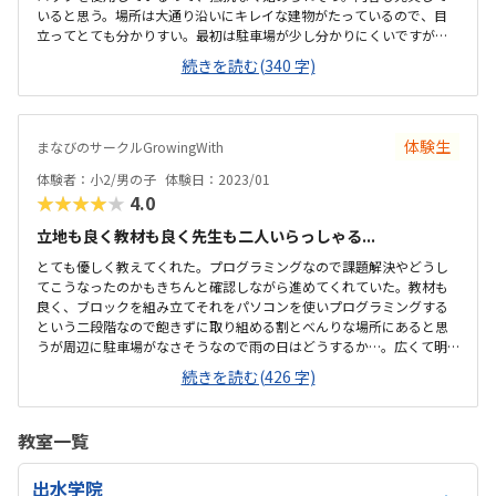
いると思う。場所は大通り沿いにキレイな建物がたっているので、目
立ってとても分かりすい。最初は駐車場が少し分かりにくいですが、
換気等、気を使っておこなっていた。教室内も清潔感があり、リラッ
続きを読む(340 字)
クスできる雰囲気。授業は月2回です。もう少し安いとありがたいです
が、他のプログラミングスクールより安価だと思います。自分が作っ
たものが動くので、楽しかったようです。内容は子供が興味を持つよ
うな工夫をしてあると思いました。希望があればプラス1000円でタイ
体験生
まなびのサークルGrowingWith
ピングを学べます。色々と行き届いた教室だと思いました。
体験者：小2/男の子
体験日：2023/01
★★★★★
4.0
立地も良く教材も良く先生も二人いらっしゃる...
とても優しく教えてくれた。プログラミングなので課題解決やどうし
てこうなったのかもきちんと確認しながら進めてくれていた。教材も
良く、ブロックを組み立てそれをパソコンを使いプログラミングする
という二段階なので飽きずに取り組める割とべんりな場所にあると思
うが周辺に駐車場がなさそうなので雨の日はどうするか…。広くて明
るい。レンタルルームとして使われているようなので広すぎるくら
続きを読む(426 字)
い、リラックスして授業を受けられた。時間と料金の提示が曖昧な所
があった。休んだ場合は振替等はなく次回はその2コマは飛ばして次の
課題になるとの話だったので良いのか悪いのか…。月一回でニコマや
教室一覧
るとの話だったので集中力が持つかどうか気になった。月1度と思うと
月謝は高いと感じる。一人の生徒に二人の先生になる予定ですとのこ
出水学院
とで贅沢すぎるなと思う反面一緒に学ぶ友達がいるともっと良いなと