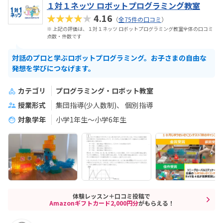
１対１ネッツ ロボットプログラミング教室
★★★★★
4.16
（
全75件の口コミ
）
※ 上記の評価は、１対１ネッツ ロボットプログラミング教室全体の口コミ
点数・件数です
対話のプロと学ぶロボットプログラミング。お子さまの自由な
発想を学びにつなげます。
カテゴリ
プログラミング・ロボット教室
授業形式
集団指導(少人数制)
個別指導
対象学年
小学1年生～小学6年生
体験レッスン＋口コミ投稿で
Amazonギフトカード2,000円分
がもらえる！