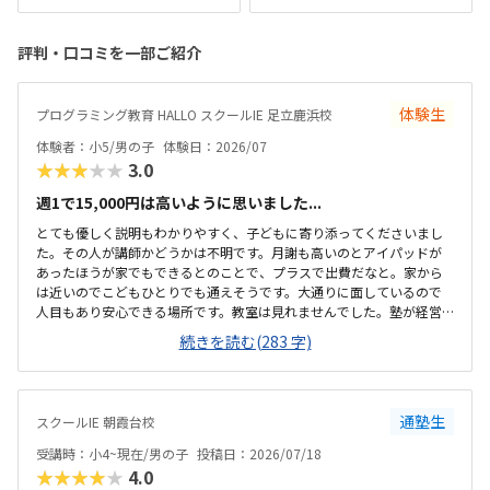
評判・口コミを一部ご紹介
体験生
プログラミング教育 HALLO スクールIE 足立鹿浜校
体験者：小5/男の子
体験日：2026/07
★★★★★
3.0
週1で15,000円は高いように思いました...
とても優しく説明もわかりやすく、子どもに寄り添ってくださいまし
た。その人が講師かどうかは不明です。月謝も高いのとアイパッドが
あったほうが家でもできるとのことで、プラスで出費だなと。家から
は近いのでこどもひとりでも通えそうです。大通りに面しているので
人目もあり安心できる場所です。教室は見れませんでした。塾が経営
しているとのことで塾の方の教室は少し覗けました。建物自体が古い
続きを読む(283 字)
感じでした。週1で15,000円は高いように思いました。もう少し回数を
増やしてもらうか、下げてもらえると助かります。説明してくれた方
はとても説明がわかりやすく、こどもに寄り添ってくださいました。
通塾生
スクールIE 朝霞台校
受講時：小4~現在/男の子
投稿日：2026/07/18
★★★★★
4.0