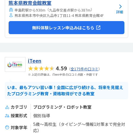
熊本県教育会館教室
（
）
辛島町駅から930m
九品寺交差点駅から387m
詳細
熊本県熊本市中央区九品寺1丁目11-4 熊本県教育会館4F
無料体験レッスン申込みはこちら
iTeen
★★★★★
4.59
（
全175件の口コミ
）
※ 上記の評価は、iTeen全体の口コミ点数・件数です
いま、最もアツい習い事！全国に広がり続ける、将来を見据え
たプログラミング教育・資格取得ができる教室
カテゴリ
プログラミング・ロボット教室
授業形式
個別指導
5歳～高校生（タイピング～情報1対策まで完全対
対象学年
応）