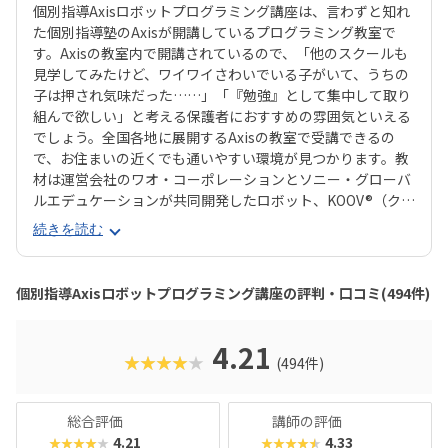
個別指導Axisロボットプログラミング講座は、言わずと知れ
た個別指導塾のAxisが開講しているプログラミング教室で
す。Axisの教室内で開講されているので、「他のスクールも
見学してみたけど、ワイワイさわいでいる子がいて、うちの
子は押され気味だった……」「『勉強』として集中して取り
組んで欲しい」と考える保護者におすすめの雰囲気といえる
でしょう。全国各地に展開するAxisの教室で受講できるの
で、お住まいの近くでも通いやすい環境が見つかります。教
材は運営会社のワオ・コーポレーションとソニー・グローバ
ルエデュケーションが共同開発したロボット、KOOV®︎（クー
ブ）。半透明のカラフルなブロックを組み合わせながらロボ
続きを読む
ットを組み立てていくので、女の子にも人気が高いのがポイ
ント。ロボットが好きな子はもちろん、色彩感覚に優れる子
からも評判の教材です。さらに、高学年からはエンジニアも
個別指導Axisロボットプログラミング講座の評判・口コミ(494件)
使う本格的なプログラミング言語「Python（パイソン）」
を学べるマスターコースも用意されています。これまでどお
りのとっつきやすい見た目から入って、実践レベルの内容が
4.21
★★★★★
(494件)
学べると好評です。授業料が比較的お手頃価格なのもポイン
トで、ファーストコースは6,930円＋教材費2,640円（80分×
月2回）、レギュラーコースは8,800円＋教材費2,640円＋テ
総合評価
講師の評価
キスト費2,860円（80分×月2回）、マスターコースは11,00
4.21
4.33
★★★★★
★★★★★