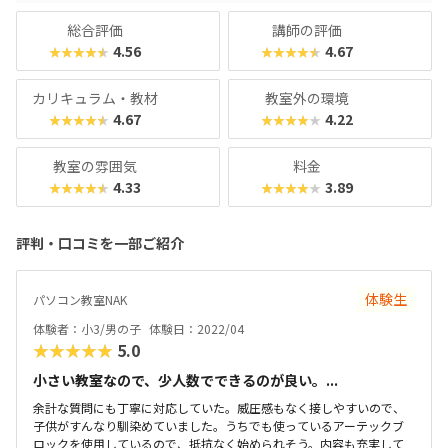
総合評価
講師の評価
4.56
4.67
★★★★★
★★★★★
カリキュラム・教材
教室外の環境
4.67
4.22
★★★★★
★★★★★
教室の雰囲気
料金
4.33
3.89
★★★★★
★★★★★
評判・口コミを一部ご紹介
体験生
パソコン教室NAK
体験者：小3/男の子
体験日：2022/04
★★★★★
5.0
小さい教室なので、少人数でできるのが良い。...
余計な質問にも丁寧に対応していた。威圧感もなく接しやすいので、
子供がすんなり馴染めていました。うちでも使っているアーテックブ
ロックを使用しているので、抵抗なく始められそう。内容も充実して