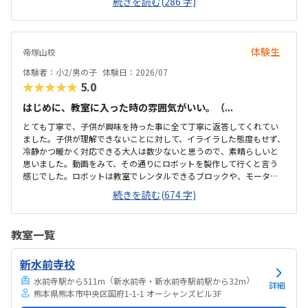
続きを読む(286 字)
です。料金の説明はなく、資料を見たのですが、個別指導なので高く
ても仕方ないのかなと思いました。個別指導なので、子供に合わせて
対応してもらえます。80分は長いかと思いましたが、ちょうどよかっ
たです。
体験生
帝塚山校
体験者：小2/男の子
体験日：2026/07
★★★★★
5.0
はじめに、教室に入った時の雰囲気がいい。（...
とても丁寧で、子供が興味を持った事に全て丁寧に返答してくれてい
ました。子供が理解できないことに対して、イライラした態度もせず、
冷静かつ暖かく対応できる大人は数少ないと思うので、素晴らしいと
思いました。動画をみて、その通りにロボットを製作して行くと言う
感じでした。ロボットは教室でレンタルできるブロックや、モーター
などです。タブレットの操作も子供自身ができるので、機械に強くな
続きを読む(674 字)
るなという印象でした。家から自転車ですぐのところにあります。駐
輪スペースもあり、場所も道路面に接しているので、すぐに見つけら
れ、わかりやすいです。シンプルで無駄のない部屋でした。白を基調
教室一覧
としているので、気が散らず、集中しやすいと思います。個人授業なの
で、割高かなと思いました。生徒2.3人でも大丈夫な感じはします。あ
新水前寺校
と、動画を見ながら制作するので、簡単なうちは家でもできる内容か
なと思います。あまり得意な事がなく、自分に...
（
）
水前寺駅から511m
新水前寺・新水前寺駅前駅から32m
詳細
熊本県熊本市中央区国府1-1-1 オーシャンズビル3F