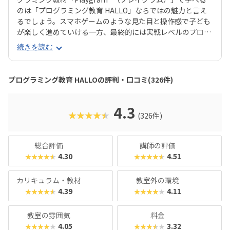
のは「プログラミング教育 HALLO」ならではの魅力と言え
るでしょう。スマホゲームのような見た目と操作感で子ども
が楽しく進めていける一方、最終的には実戦レベルのプログ
ラミングスキルが身につく「Playgram」には、まるでマイ
続きを読む
ンクラフト（マイクラ）のように3D空間をデザインできるモ
ードも。子どもの創造性と技術力、そのどちらも高めていけ
るスクールをお探しのご家庭にぴったりのスクールです。ま
プログラミング教育 HALLOの評判・口コミ(326件)
た、運営元のやる気スイッチグループといえば、子どもの性
格や学習タイプを見極める「個性診断テスト（ETS）」も有
名。学習計画や講師とのマッチングに使われるそうで、「教
4.3
★★★★★
(326件)
材はいいけど、先生との相性が……」なんてトラブルも極力
防ぎます。入り口は楽しく、奥行きはどこまでも！ぜひお近
くの教室に足を運んでみてくださいね。
総合評価
講師の評価
4.30
4.51
★★★★★
★★★★★
カリキュラム・教材
教室外の環境
4.39
4.11
★★★★★
★★★★★
教室の雰囲気
料金
4.05
3.32
★★★★★
★★★★★