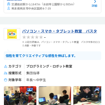
思った。教材カリキュラムは問題ないが、教材が良い...
（
）
交通局前駅から1647m
水前寺公園駅から985m
詳細
熊本県熊本市中央区国府4-7-39
パソコン・スマホ・タブレット教室 パスタ
★★★★★
-
※ 上記の評価は、パソコン・スマホ・タブレット教室 パスタ全体の口コ
ミ点数・件数です
個性を育てクリエイティブな感性を伸ばします。
カテゴリ
プログラミング・ロボット教室
授業形式
集団指導
対象学年
年長～中学生