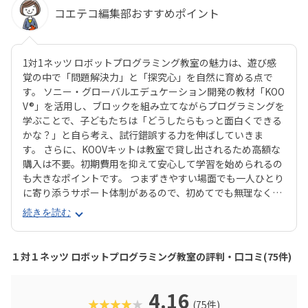
コエテコ編集部おすすめポイント
1対1ネッツ ロボットプログラミング教室の魅力は、遊び感
覚の中で「問題解決力」と「探究心」を自然に育める点で
す。 ソニー・グローバルエデュケーション開発の教材「KOO
V®」を活用し、ブロックを組み立てながらプログラミングを
学ぶことで、子どもたちは「どうしたらもっと面白くできる
かな？」と自ら考え、試行錯誤する力を伸ばしていきま
す。 さらに、KOOVキットは教室で貸し出されるため高額な
購入は不要。初期費用を抑えて安心して学習を始められるの
も大きなポイントです。 つまずきやすい場面でも一人ひとり
に寄り添うサポート体制があるので、初めてでも無理なく継
続できます。 また、国際的な「じゆうせいさくコンテスト」
続きを読む
で多数入賞者を輩出するなど実績も豊富。通学型に加え、オ
ンラインやバーチャルコースといった学び方が選べるのも魅
力です。 実績・環境・サポートがそろったネッツは、安心し
１対１ネッツ ロボットプログラミング教室の評判・口コミ(75件)
てプログラミング教育を始めたいご家庭におすすめできる教
室です。
4.16
★★★★★
(75件)