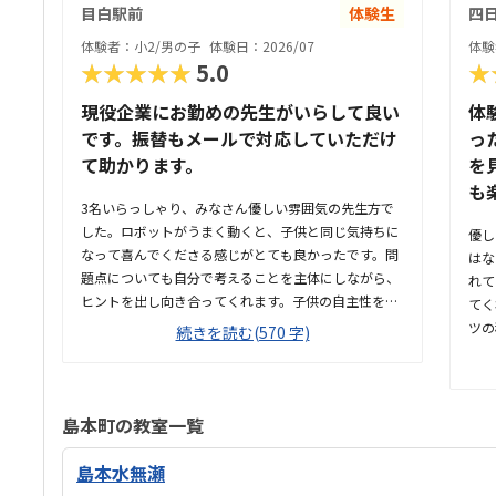
目白駅前
体験生
四
体験者：小2/男の子
体験日：2026/07
体験
★★★★★
5.0
★
現役企業にお勤めの先生がいらして良い
体
です。振替もメールで対応していただけ
っ
て助かります。
を
も
3名いらっしゃり、みなさん優しい雰囲気の先生方で
した。ロボットがうまく動くと、子供と同じ気持ちに
優し
なって喜んでくださる感じがとても良かったです。問
はな
題点についても自分で考えることを主体にしながら、
れて
ヒントを出し向き合ってくれます。子供の自主性を重
てく
んじている雰囲気が良いと感じました。ただ子供に全
ツの
続きを読む(570 字)
て丸投げではなく、広い机の上に「教科書とキットを
やす
どこに置いたらやりやすいかな？」と声をかけてくだ
の形
さり、そこから自分で考えていました。ロボット作り
く、
もヒントをいただきながら、自分で教科書を読んで作
別の
島本町の教室一覧
り上げていました。駅近くですが、静かな環境です。
と思
急な坂道があるので、暑い夏など、重いキットを背負
ない
島本水無瀬
っていく小さな子供には少し大変かも。清潔で、安心
を1