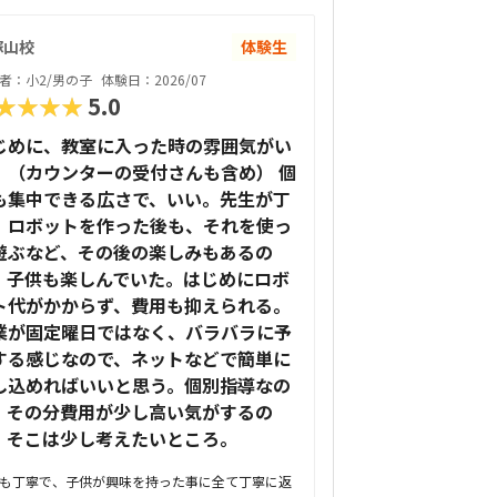
塚山校
体験生
者：小2/男の子
体験日：2026/07
★★★★
5.0
じめに、教室に入った時の雰囲気がい
。（カウンターの受付さんも含め） 個
も集中できる広さで、いい。先生が丁
。ロボットを作った後も、それを使っ
遊ぶなど、その後の楽しみもあるの
、子供も楽しんでいた。はじめにロボ
ト代がかからず、費用も抑えられる。
業が固定曜日ではなく、バラバラに予
する感じなので、ネットなどで簡単に
し込めればいいと思う。個別指導なの
、その分費用が少し高い気がするの
、そこは少し考えたいところ。
も丁寧で、子供が興味を持った事に全て丁寧に返