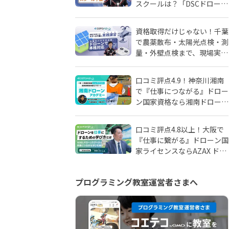
スクールは？「DSCドローン
スクール千葉」が選ばれる理
由
資格取得だけじゃない！千葉
で農薬散布・太陽光点検・測
量・外壁点検まで、現場実務
に強いドローンスクールはD
SCドローンスクール千葉
口コミ評点4.9！神奈川湘南
で『仕事につながる』ドロー
ン国家資格なら湘南ドローン
アカデミーがおすすめ！地域
密着人材会社が母体！
口コミ評点4.8以上！大阪で
『仕事に繋がる』ドローン国
家ライセンスならAZAX ドロ
ーンスクール。卒業生が語る
アフターフォローの真実
プログラミング教室運営者さまへ