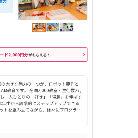
造力
ード2,000円分
がもらえる！
室の大きな魅力の一つが、ロボット製作と
教育です。 全国2,000教室・生徒数27,
ども一人ひとりの「好き」「得意」を伸ばす
は年中から段階的にステップアップできる
ボットを組み立てながら、徐々にプログラミ
材は、ロボットクリエイター・高橋智隆先
70種類以上のロボットが作れるパーツ構
月2回の90分授業では、ロボットを完成させ
する「応用実践」を繰り返す設計。子ども