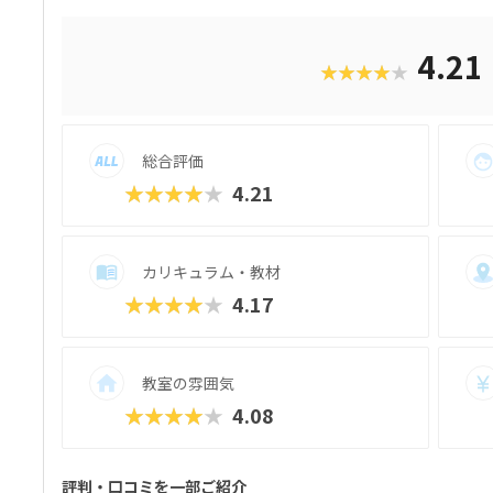
ブ）。半透明のカラフルなブロックを組み
で、女の子にも人気が高いのがポイント。
に優れる子からも評判の教材です。さらに
4.21
★★★★★
プログラミング言語「Python（パイソ
ます。これまでどおりのとっつきやすい見
ると好評です。授業料が比較的お手頃価格な
30円＋教材費2,640円（80分×月2回）、レ
総合評価
＋テキスト費2,860円（80分×月2回）、マス
＋テキスト費2,860円（80分×月2回）
★★★★★
4.21
りません。明確な料金体系と通いやすさ、
おすすめのスクールです。
カリキュラム・教材
★★★★★
4.17
教室の雰囲気
★★★★★
4.08
評判・口コミを一部ご紹介