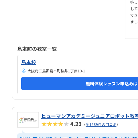
いかと思いましたが、ちょうどよかったです。
答し
して
でき
まし
行く
きる
作も
印象
島本町の教室一覧
す。
ので
島本校
ルで
大阪府三島郡島本町桜井1丁目13-1
で、
なの
無料体験レッスン申込みは
夫な
で、
あま
ヒューマンアカデミージュニアロボット教
★★★★★
4.23
（
全1689件の口コミ
）