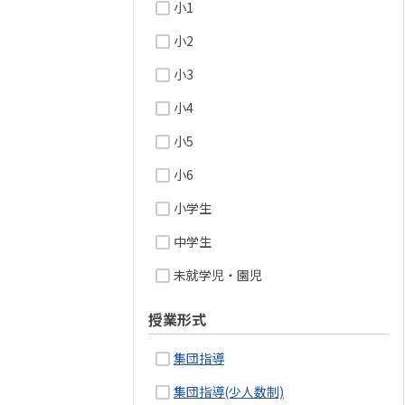
小1
小2
小3
小4
小5
小6
小学生
中学生
未就学児・園児
授業形式
集団指導
集団指導(少人数制)