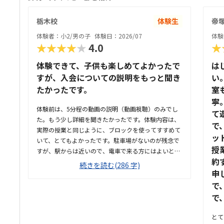
栃木校
体験生
帝
体験者：小2/男の子
体験日：2026/07
体験
★★★★★
4.0
★
体験できて、子供も楽しめてよかったで
は
すが、入会についての説明をもっと聞き
い
たかったです。
室
寧
体験前は、5分程の動画の説明（動画視聴）のみでし
て
た。もう少し詳細を聞きたかったです。体験内容は、
で
実際の授業と同じように、ブロックを使ってすすめて
ッ
いて、とてもよかったです。駐車場がないのが残念で
授
すが、駅からは近いので、電車で来る方にはよいと思
約
います。駐輪場はあるようです。教室の雰囲気は、個
続きを読む(286 字)
室なので他の様子はわからないです。いくつか部屋が
申
あるようでしたが、特に説明を受けていないです。料
で
金の説明はなく、資料を見たのですが、個別指導なの
で
で高くても仕方ないのかなと思いました。個別指導な
ので、子供に合わせて対応してもらえます。80分は長
とて