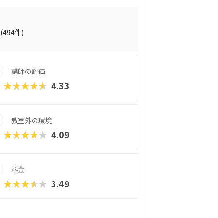
合わせながらロボットを組み立てていくの
ロボットが好きな子はもちろん、色彩感覚
、高学年からはエンジニアも使う本格的な
ン）」を学べるマスターコースも用意されてい
(494件)
た目から入って、実践レベルの内容が学べ
のもポイントで、ファーストコースは6,9
ギュラーコースは8,800円＋教材費2,640円
講師の評価
ターコースは11,000円＋教材費2,640円
。年に1度のテキスト費以外、追加料金もかか
★★★★★
4.33
ある程度「勉強」の雰囲気を重視する方に
教室外の環境
★★★★★
4.09
料金
★★★★★
3.49