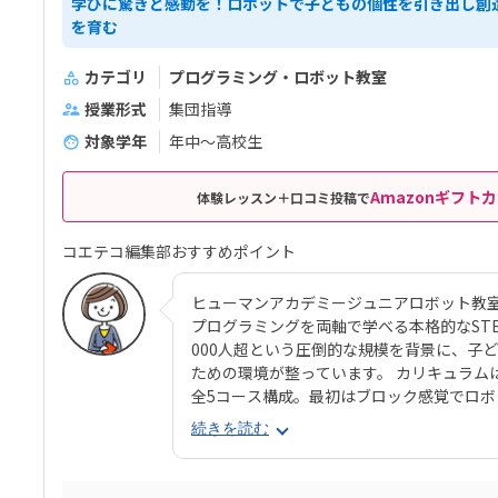
学びに驚きと感動を！ロボットで子どもの個性を引き出し創
を育む
カテゴリ
プログラミング・ロボット教室
授業形式
集団指導
対象学年
年中～高校生
Amazonギフトカ
体験レッスン＋口コミ投稿で
コエテコ編集部おすすめポイント
ヒューマンアカデミージュニアロボット教
プログラミングを両軸で学べる本格的なSTEAM
000人超という圧倒的な規模を背景に、子
ための環境が整っています。 カリキュラム
全5コース構成。最初はブロック感覚でロ
ング要素も加わっていきます。 使用する教
続きを読む
生と共同開発されたオリジナルキットです。
成で、飽きずに続けやすい点も特徴です。 
る「基本製作」と、オリジナル改造に挑戦