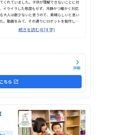
てくれていました。子供が理解できないことに対
、イライラした態度もせず、冷静かつ暖かく対応
る大人は数少ないと思うので、素晴らしいと思い
た。動画をみて、その通りにロボットを製作して
と言う感じでした。ロボットは教室でレンタルで
続きを読む(674 字)
ブロックや、モーターなどです。タブレットの操
子供自身ができるので、機械に強くなるなという
でした。家から自転車ですぐのところにありま
駐輪スペースもあり、場所も道路面に接している
、すぐに見つけられ、わかりやすいです。シンプ
無駄のない部屋でした。白を基調としているの
詳細
気が散らず、集中しやすいと思います。個人授業
で、割高かなと思いました。生徒2.3人でも大丈
こちら
感じはします。あと、動画を見ながら制作するの
簡単なうちは家でもできる内容かなと思います。
り得意な事がなく、自分に...
室