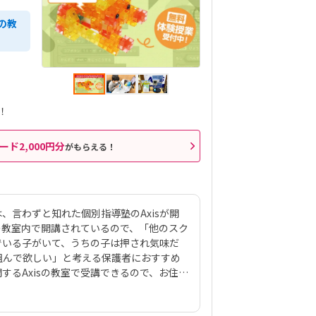
の教
！
ード2,000円分
がもらえる！
は、言わずと知れた個別指導塾のAxisが開
sの教室内で開講されているので、「他のスク
でいる子がいて、うちの子は押され気味だ
組んで欲しい」と考える保護者におすすめ
するAxisの教室で受講できるので、お住ま
す。教材は運営会社のワオ・コーポレーシ
共同開発したロボット、KOOV®︎（クー