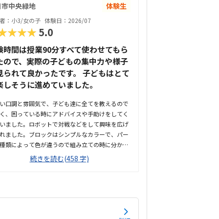
日市中央緑地
体験生
者：小3/女の子
体験日：2026/07
★★★★
5.0
験時間は授業90分すべて使わせてもら
たので、実際の子どもの集中力や様子
見られて良かったです。 子どもはとて
楽しそうに進めていました。
い口調と雰囲気で、子ども達に全てを教えるので
く、困っている時にアドバイスや手助けをしてく
いました。ロボットで対戦などをして興味を広げ
れました。ブロックはシンプルなカラーで、パー
種類によって色が違うので組み立ての時に分かり
そうでした。子どもが興味を持ちそうなロボット
続きを読む(458 字)
や動きがあり良かったです。駐車場は停めやす
分かりやすい場所にあるので助かります。近くに
施設もあるので、習ってない兄弟が過ごしやすい
いました。教室はシンプルで余計なものが置いて
ので集中できそうです。清潔な空間でした。授業
日に2コマとれたり、翌月に回したりできるのは助