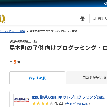
検討
ミング・ロボット教室
島本町のプログラミング・ロボット教室
2026/08/08(土) 版
島本町の子供 向けプログラミング・
5
全
件
口コミが多い順
おすすめ順
個別指導Axisロボットプログラミング講座
★★★★★
4.21
（
全494件の口コミ
）