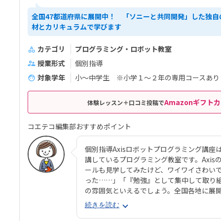
全国47都道府県に展開中！ 「ソニーと共同開発」した独自
材とカリキュラムで学びます
カテゴリ
プログラミング・ロボット教室
授業形式
個別指導
対象学年
小～中学生 ※小学１～２年の専用コースあり
Amazonギフトカ
体験レッスン＋口コミ投稿で
コエテコ編集部おすすめポイント
個別指導Axisロボットプログラミング講座
講しているプログラミング教室です。Axi
ールも見学してみたけど、ワイワイさわい
った……」「『勉強』として集中して取り
の雰囲気といえるでしょう。全国各地に展開
いの近くでも通いやすい環境が見つかりま
続きを読む
ョンとソニー・グローバルエデュケーションが