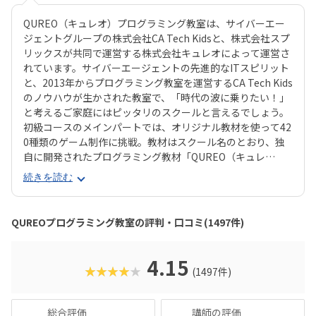
QUREO（キュレオ）プログラミング教室は、サイバーエー
ジェントグループの株式会社CA Tech Kidsと、株式会社スプ
リックスが共同で運営する株式会社キュレオによって運営さ
れています。サイバーエージェントの先進的なITスピリット
と、2013年からプログラミング教室を運営するCA Tech Kids
のノウハウが生かされた教室で、「時代の波に乗りたい！」
と考えるご家庭にはピッタリのスクールと言えるでしょう。
初級コースのメインパートでは、オリジナル教材を使って42
0種類のゲーム制作に挑戦。教材はスクール名のとおり、独
自に開発されたプログラミング教材「QUREO（キュレ
オ）」です。スマホゲームのような感覚でサクサク進められ
続きを読む
るのに、本格的な内容が学べるのが魅力。子どもにとっても
「やらされている感」がないので、楽しくゲームをクリアし
ていくようなペースでどんどん学習を進めていけます。教材
QUREOプログラミング教室の評判・口コミ(1497件)
のデザイン性も高く、実際にスマホゲーム開発で使用されて
いたキャラクター素材などを多数収録。リッチなグラフィッ
クに慣れている今の子どもでも、「安っぽい」「子どもっぽ
4.15
★★★★★
(1497件)
い」と思わず勉強に取り組めるでしょう。学習結果は通信簿
のような形で確認できるので、保護者も安心ですね。
総合評価
講師の評価