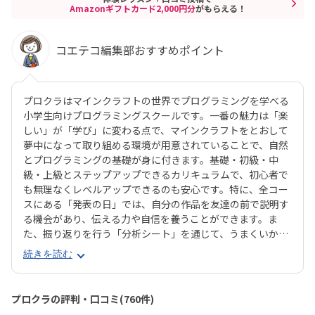
Amazonギフトカード2,000円分
がもらえる！
コエテコ編集部おすすめポイント
プロクラはマインクラフトの世界でプログラミングを学べる
小学生向けプログラミングスクールです。一番の魅力は「楽
しい」が「学び」に変わる点で、マインクラフトをとおして
夢中になって取り組める環境が用意されていることで、自然
とプログラミングの基礎が身に付きます。基礎・初級・中
級・上級とステップアップできるカリキュラムで、初心者で
も無理なくレベルアップできるのも安心です。特に、全コー
スにある「発表の日」では、自分の作品を友達の前で説明す
る機会があり、伝える力や自信を養うことができます。ま
た、振り返りを行う「分析シート」を通じて、うまくいかな
かった点をどう改善するかを考える習慣が身に付くのも特徴
続きを読む
です。さらに、講師は子どもたちの答えを引き出すコーチン
グ型指導を採用。自分で考え、解決する力を育みます。全国
600以上の教室で展開され、初めてでも安心して参加できる
プロクラの評判・口コミ(760件)
無料体験も実施中。遊びながら未来につながる力を育てられ