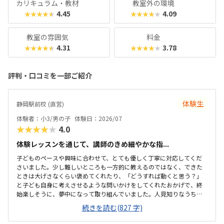
カリキュラム・教材
教室外の環境
4.45
4.09
★★★★★
★★★★★
教室の雰囲気
料金
4.31
3.78
★★★★★
★★★★★
評判・口コミを一部ご紹介
体験生
静岡駅前校 (直営)
体験者：小3/男の子
体験日：2026/07
★★★★★
4.0
体験レッスンを通じて、講師のきめ細やかな指...
子どものペースや興味に合わせて、とても優しく丁寧に対応してくだ
さいました。少し難しいところも一方的に教えるのではなく、できた
ときは大げさなくらい褒めてくれたり、「どうすれば動くと思う？」
と子ども自身に考えさせるような問いかけをしてくれたおかげで、終
始楽しそうに、夢中になって取り組んでいました。人見知りなうちの
子もすぐに緊張がほぐれ、安心して楽しく学べたと感じています。子
続きを読む(827 字)
どもが大好きなロブロックスの世界を舞台にしているため、最初から
最後まで高いモチベーションで取り組めていました。ただ遊ぶだけで