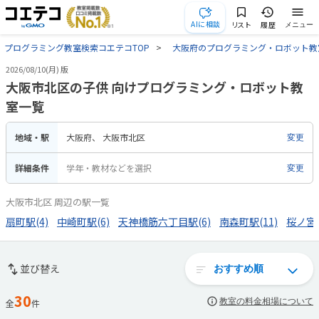
AIに相談
リスト
履歴
メニュー
プログラミング教室検索コエテコTOP
大阪府のプログラミング・ロボット教
2026/08/10(月) 版
大阪市北区の子供 向けプログラミング・ロボット教
室一覧
地域・駅
大阪府
大阪市北区
変更
詳細条件
学年・教材などを選択
変更
大阪市北区 周辺の駅一覧
扇町駅(4)
中崎町駅(6)
天神橋筋六丁目駅(6)
南森町駅(11)
桜ノ宮駅
並び替え
30
教室の料金相場について
全
件