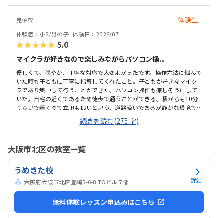
なく、ゲームを作るというプロセスを通じて、自然とプログラミング
の基礎や論理的思考力が学べるカリキュラムになっていて素晴らしい
体験生
見沼校
と感じました。自分の思い描いた動きが画面上にすぐに反映される仕
組みも、子どもの「もっと作りたい」という意欲をを引き出すのにぴ
体験者：小2/男の子
体験日：2026/07
ったりだと思いました。最寄り駅から近く、大通りを通...
★★★★★
5.0
マイクラが好きなので楽しみながらパソコン操...
優しくて、穏やか、丁寧な対応で大変よかったです。操作方法に悩んで
いた時も子どもに丁寧に指導してくれたこと。子どもが好きなマイク
ラであり集中して行うことができた。パソコン操作も楽しそうにして
いた。自宅の近くであるため徒歩で通うことができる。駅からも10分
くらいで着くので立地も良いと思う。道路沿いであるが静かな環境で
子どもも落ち着いて集中して授業を受けることができた。プログラミ
続きを読む(275 字)
ングは高いイメージですが、月2回ということもあり、お手頃に通いや
すい金額であると思った。子どもが発言したことを肯定する姿勢で関
わってくれたこと。先生が優しくて穏やかであった。
大阪市北区の教室一覧
うめきた校
詳細
大阪府大阪市北区豊崎3-6-8 TOビル 7階
無料体験レッスン申込みはこちら