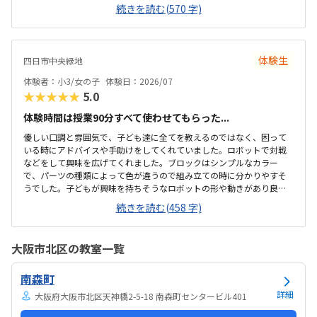
の上に「教科書とキットをどこに置いたらやりやすいかな？」と声を
続きを読む(570 字)
かけてくださり、そこから自分で考えていました。ロボット作りもヒ
ントをいただきながら、自分で教科書を読んで作り上げていました。
駅近くですが、静かな環境です。急な坂道があるので、暑い夏など、重
いキットを背負っていく小さな子供には少し大変かも。清潔で、安心
体験生
四日市中央緑地
できました。入室したら必ず手を洗うルールも良いです。教室にある
教科書などもきちんと整理整頓されています。キット代が兄弟割引で
体験者：小3/女の子
体験日：2026/07
半額になりました。入会金も無料に。欲を言えば、...
★★★★★
5.0
体験時間は授業90分すべて使わせてもらった...
優しい口調と雰囲気で、子ども達に全てを教えるのではなく、困って
いる時にアドバイスや手助けをしてくれていました。ロボットで対戦
などをして興味を広げてくれました。ブロックはシンプルなカラー
で、パーツの種類によって色が違うので組み立ての時に分かりやすそ
うでした。子どもが興味を持ちそうなロボットの形や動きがあり良か
ったです。駐車場は停めやすく、分かりやすい場所にあるので助かり
続きを読む(458 字)
ます。近くに別の施設もあるので、習ってない兄弟が過ごしやすいと
思いました。教室はシンプルで余計なものが置いてないので集中でき
そうです。清潔な空間でした。授業を1日に2コマとれたり、翌月に回
大阪市北区の教室一覧
したりできるのは助かります。料金は今の物価で考えれば高いとは思
いませんが、子どもの成長具合で判断すると思います。子どもが自発
南森町
的にどんどん作り進めていったのには正直驚きました。最初からたく
さんあれこれ説明されずブロックを触らせてもらったの...
詳細
大阪府大阪市北区天神橋2-5-18 南森町センタービル401