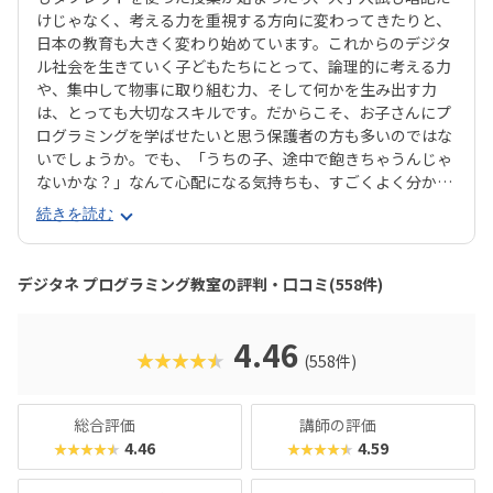
けじゃなく、考える力を重視する方向に変わってきたりと、
日本の教育も大きく変わり始めています。これからのデジタ
ル社会を生きていく子どもたちにとって、論理的に考える力
や、集中して物事に取り組む力、そして何かを生み出す力
は、とっても大切なスキルです。だからこそ、お子さんにプ
ログラミングを学ばせたいと思う保護者の方も多いのではな
いでしょうか。でも、「うちの子、途中で飽きちゃうんじゃ
ないかな？」なんて心配になる気持ちも、すごくよく分かり
ます。そんな方にぜひおすすめしたいのが、デジタネプログ
続きを読む
ラミング教室なんです。デジタネには、子どもたちが夢中に
なって取り組める工夫がたくさんあります。特にお子様たち
に大人気のマインクラフトやロブロックスなどを活用するこ
デジタネ プログラミング教室の評判・口コミ(558件)
とで、ゲーム感覚で楽しみながら、自然とプログラミング的
思考が身につくカリキュラムになっているんです。実践的な
学びを通して、子どもたちは未来を生き抜くための土台をし
4.46
★★★★★
(558件)
っかりと築くことができます。ここでは、デジタネプログラ
ミング教室の魅力や、どんなコースで学べるのかを、分かり
やすくご紹介していきますね。
総合評価
講師の評価
4.46
4.59
★★★★★
★★★★★