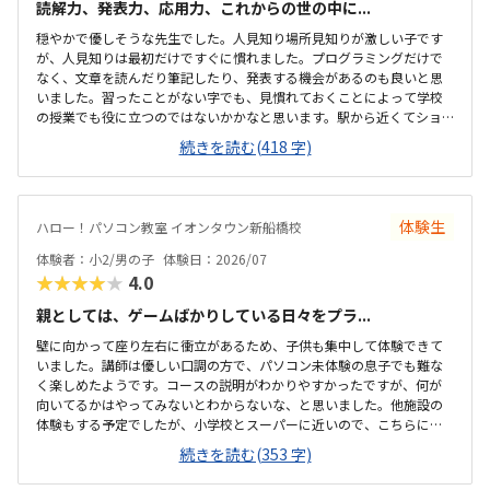
読解力、発表力、応用力、これからの世の中に...
穏やかで優しそうな先生でした。人見知り場所見知りが激しい子です
が、人見知りは最初だけですぐに慣れました。プログラミングだけで
なく、文章を読んだり筆記したり、発表する機会があるのも良いと思
いました。習ったことがない字でも、見慣れておくことによって学校
の授業でも役に立つのではないかかなと思います。駅から近くてショ
ッピングモールの中にあるので便利です。車で来ても授業分の駐車券
続きを読む(418 字)
は付けてくれるそうです。ドコモショップ内なので音が気になるかと
思いましたが、扉を閉めればそんなに気になりませんでした。一面ガ
ラスなので程よい解放感で授業の様子が見れます。プログラミング教
室としてはこれくらいかな、という印象です。教材はマイクラなので
体験生
ハロー！パソコン教室 イオンタウン新船橋校
プライベートでも使えるからいいかな、と思ってます。学校で使って
いるパソコンはタッチパネルタイプなので、キーボードは打てるかな
体験者：小2/男の子
体験日：2026/07
と心配でしたが、すぐに慣れました。コマンド１つでた...
★★★★★
4.0
親としては、ゲームばかりしている日々をプラ...
壁に向かって座り左右に衝立があるため、子供も集中して体験できて
いました。講師は優しい口調の方で、パソコン未体験の息子でも難な
く楽しめたようです。コースの説明がわかりやすかったですが、何が
向いてるかはやってみないとわからないな、と思いました。他施設の
体験もする予定でしたが、小学校とスーパーに近いので、こちらに決
めました。息子はゲーミングチェアに初めて座れて嬉しかったようで
続きを読む(353 字)
す。開放的というよりは、落ち着いて楽しめるところが、息子には合
っていそうです。少し高いなという印象ですが、自宅のパソコンから