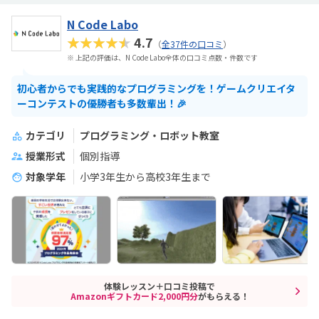
N Code Labo
★★★★★
4.7
（
全37件の口コミ
）
※ 上記の評価は、N Code Labo全体の口コミ点数・件数です
初心者からでも実践的なプログラミングを！ゲームクリエイタ
ーコンテストの優勝者も多数輩出！🎉
カテゴリ
プログラミング・ロボット教室
授業形式
個別指導
対象学年
小学3年生から高校3年生まで
体験レッスン＋口コミ投稿で
Amazonギフトカード2,000円分
がもらえる！