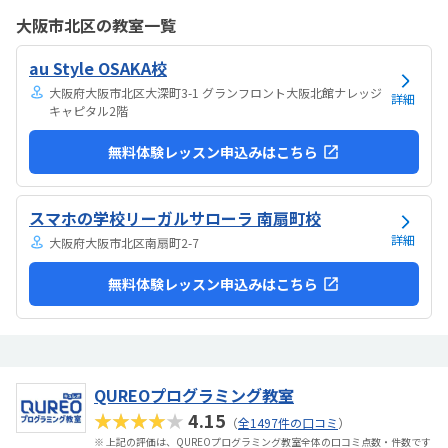
も利用できるとの事なので、やる気次第では納得できそうだなと思い
大阪市北区の教室一覧
ました。日頃はSwitchで、マイクラやぽこあポケモンで建築を楽しん
でいます。担当の方と相談して今回のコースが向いてるんじゃないか
au Style OSAKA校
と勧められました。
大阪府大阪市北区大深町3-1 グランフロント大阪北館ナレッジ
詳細
キャピタル2階
無料体験レッスン申込みはこちら
スマホの学校リーガルサローラ 南扇町校
詳細
大阪府大阪市北区南扇町2-7
無料体験レッスン申込みはこちら
QUREOプログラミング教室
★★★★★
4.15
（
全1497件の口コミ
）
※ 上記の評価は、QUREOプログラミング教室全体の口コミ点数・件数です