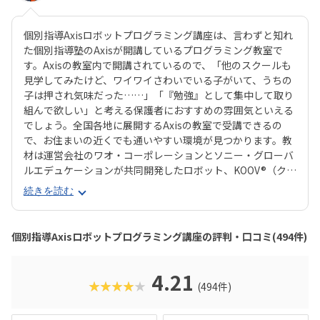
個別指導Axisロボットプログラミング講座は、言わずと知れ
た個別指導塾のAxisが開講しているプログラミング教室で
す。Axisの教室内で開講されているので、「他のスクールも
見学してみたけど、ワイワイさわいでいる子がいて、うちの
子は押され気味だった……」「『勉強』として集中して取り
組んで欲しい」と考える保護者におすすめの雰囲気といえる
でしょう。全国各地に展開するAxisの教室で受講できるの
で、お住まいの近くでも通いやすい環境が見つかります。教
材は運営会社のワオ・コーポレーションとソニー・グローバ
ルエデュケーションが共同開発したロボット、KOOV®︎（クー
ブ）。半透明のカラフルなブロックを組み合わせながらロボ
続きを読む
ットを組み立てていくので、女の子にも人気が高いのがポイ
ント。ロボットが好きな子はもちろん、色彩感覚に優れる子
からも評判の教材です。さらに、高学年からはエンジニアも
個別指導Axisロボットプログラミング講座の評判・口コミ(494件)
使う本格的なプログラミング言語「Python（パイソン）」
を学べるマスターコースも用意されています。これまでどお
りのとっつきやすい見た目から入って、実践レベルの内容が
4.21
★★★★★
(494件)
学べると好評です。授業料が比較的お手頃価格なのもポイン
トで、ファーストコースは6,930円＋教材費2,640円（80分×