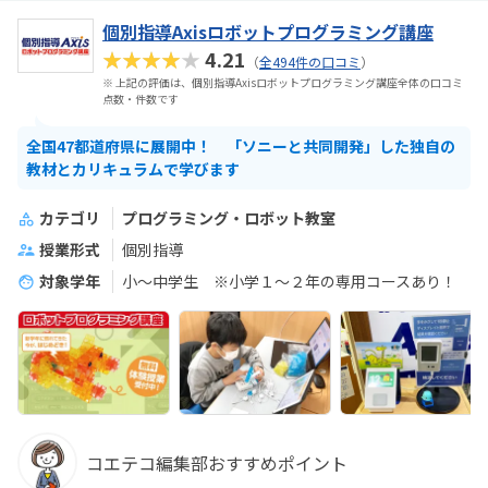
個別指導Axisロボットプログラミング講座
★★★★★
4.21
（
全494件の口コミ
）
※ 上記の評価は、個別指導Axisロボットプログラミング講座全体の口コミ
点数・件数です
全国47都道府県に展開中！ 「ソニーと共同開発」した独自の
教材とカリキュラムで学びます
カテゴリ
プログラミング・ロボット教室
授業形式
個別指導
対象学年
小～中学生 ※小学１～２年の専用コースあり！
コエテコ編集部おすすめポイント