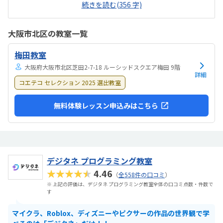
続きを読む(356 字)
す。個別指導なので少し料金が高めなのは仕方ないと思います。月2回
から通えるのは大変魅力的です。先生方も若く、一人ひとりに寄り添
って丁寧に教えてくださる点が印象的です。また、N高等学校のフロア
大阪市北区の教室一覧
にあることもあり、落ち着いた良い雰囲気の中で学べているように感
じます。授業のキャンセルや変更も柔軟に受けてくださいます。特に思
梅田教室
いつく事はありません。
大阪府大阪市北区芝田2-7-18 ルーシッドスクエア梅田 9階
詳細
コエテコ セレクション 2025 選出教室
無料体験レッスン申込みはこちら
デジタネ プログラミング教室
★★★★★
4.46
（
全558件の口コミ
）
※ 上記の評価は、デジタネ プログラミング教室全体の口コミ点数・件数で
す
マイクラ、Roblox、ディズニーやピクサーの作品の世界観で学