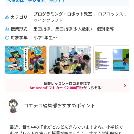
べるのは「デジタネ」だけ！！
プログラミング・ロボット教室
ロブロックス
カテゴリ
マインクラフト
授業形式
集団指導
集団指導(少人数制)
個別指導
対象学年
小学1年生～
体験レッスン＋口コミ投稿で
Amazonギフトカード2,000円分
がもらえる！
コエテコ編集部おすすめポイント
最近、世の中のIT化がどんどん進んでいますよね。小学校で
もタブレットを使った授業が始まったり、大学入試も暗記だ