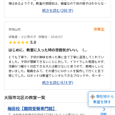
場はあるようです。教室の雰囲気は、個室なので他の様子はわからな
いです。いくつか部屋があるようでしたが、特に説明を受けていない
続きを読む(286 字)
です。料金の説明はなく、資料を見たのですが、個別指導なので高く
ても仕方ないのかなと思いました。個別指導なので、子供に合わせて
対応してもらえます。80分は長いかと思いましたが、ちょうどよかっ
たです。
体験生
帝塚山校
体験者：小2/男の子
体験日：2026/07
★★★★★
5.0
はじめに、教室に入った時の雰囲気がいい。（...
とても丁寧で、子供が興味を持った事に全て丁寧に返答してくれてい
ました。子供が理解できないことに対して、イライラした態度もせず、
冷静かつ暖かく対応できる大人は数少ないと思うので、素晴らしいと
思いました。動画をみて、その通りにロボットを製作して行くと言う
感じでした。ロボットは教室でレンタルできるブロックや、モーター
などです。タブレットの操作も子供自身ができるので、機械に強くな
続きを読む(674 字)
るなという印象でした。家から自転車ですぐのところにあります。駐
輪スペースもあり、場所も道路面に接しているので、すぐに見つけら
れ、わかりやすいです。シンプルで無駄のない部屋でした。白を基調
現在地から
大阪市北区の教室一覧
としているので、気が散らず、集中しやすいと思います。個人授業なの
教室を探す
で、割高かなと思いました。生徒2.3人でも大丈夫な感じはします。あ
梅田校【難関受験専門館】
と、動画を見ながら制作するので、簡単なうちは家でもできる内容か
なと思います。あまり得意な事がなく、自分に...
詳細
大阪府大阪市北区芝田2丁目9-19 イノイ第2ビル 301