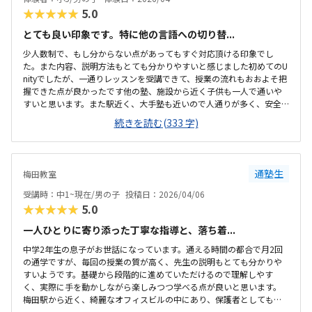
★★★★★
5.0
とても良い印象です。特に他の言語への切り替...
少人数制で、もし分からない点があってもすぐ対応頂ける印象でし
た。また内容、説明方法もとても分かりやすいと感じました初めてのU
nityでしたが、一通りレッスンを受講できて、授業の流れもおおよそ把
握できた点が良かったです他の塾、施設から近く子供も一人で通いや
すいと思います。また駅近く、大手塾も近いので人通りが多く、安全
面で特に気になった事はありません。とても綺麗で広く、他のプログ
続きを読む(333 字)
ラミング教室よりも良い印象がありました。集中もできると思います
内容、人数体制、場所など考慮しても妥当な金額と感じます。教室が
なくなると困るのでもし値上げ等が必要な場合は実施頂きたいです。
体験でも分かりやすく進めて頂いたおかげでかなり楽しい経験になっ
通塾生
梅田教室
たようです。その日に入会を決めてました。
受講時：中1~現在/男の子
投稿日：2026/04/06
★★★★★
5.0
一人ひとりに寄り添った丁寧な指導と、落ち着...
中学2年生の息子がお世話になっています。通える時間の都合で月2回
の通学ですが、毎回の授業の質が高く、先生の説明もとても分かりや
すいようです。基礎から段階的に進めていただけるので理解しやす
く、実際に手を動かしながら楽しみつつ学べる点が良いと思います。
梅田駅から近く、綺麗なオフィスビルの中にあり、保護者としても安
心です。N高等学校の教室のフロアにあるため、親しみやすい雰囲気で