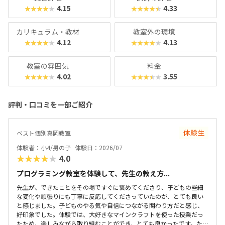
4.15
4.33
★★★★★
★★★★★
カリキュラム・教材
教室外の環境
4.12
4.13
★★★★★
★★★★★
教室の雰囲気
料金
4.02
3.55
★★★★★
★★★★★
評判・口コミを一部ご紹介
体験生
ベスト個別真岡教室
体験者：小4/男の子
体験日：2026/07
★★★★★
4.0
プログラミング教室を体験して、先生の教え方...
先生が、できたことをその場ですぐに褒めてくださり、子どもの些細
な変化や頑張りにも丁寧に反応してくださっていたのが、とても良い
と感じました。子どものやる気や自信につながる関わり方だと感じ、
好印象でした。体験では、大好きなマインクラフトを使った授業だっ
たため、楽しみながら取り組むことができ、とても良かったです。た