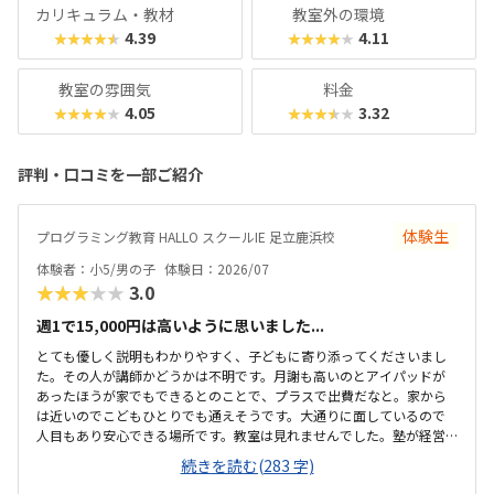
カリキュラム・教材
教室外の環境
4.39
4.11
★★★★★
★★★★★
教室の雰囲気
料金
4.05
3.32
★★★★★
★★★★★
評判・口コミを一部ご紹介
体験生
プログラミング教育 HALLO スクールIE 足立鹿浜校
体験者：小5/男の子
体験日：2026/07
★★★★★
3.0
週1で15,000円は高いように思いました...
とても優しく説明もわかりやすく、子どもに寄り添ってくださいまし
た。その人が講師かどうかは不明です。月謝も高いのとアイパッドが
あったほうが家でもできるとのことで、プラスで出費だなと。家から
は近いのでこどもひとりでも通えそうです。大通りに面しているので
人目もあり安心できる場所です。教室は見れませんでした。塾が経営
しているとのことで塾の方の教室は少し覗けました。建物自体が古い
続きを読む(283 字)
感じでした。週1で15,000円は高いように思いました。もう少し回数を