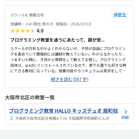
増やしてもらうか、下げてもらえると助かります。説明してくれた方
はとても説明がわかりやすく、こどもに寄り添ってくださいました。
通塾生
スクールIE 朝霞台校
受講時：小4~現在/男の子
投稿日：2026/07/18
★★★★★
4.0
プログラミング教室を通うにあたって、親が受...
スクールの方針なのかよくわからないが、子供が自由にプログラミン
グを進めていて積極的には講師が教えていない。わからなかったり、
つまずいた時に、子供から質問をして教えてる感じ。プログラミング
自体は、ipadにインストールされているので、家でも塾でも好きな時
にできる教材になっている。授業内容やカリキュラムは見学をしてい
ないので子供の話だが、積極的に講師が教えていないみたい。月1回は
続きを読む(597 字)
プログラミングで作ったものを発表すると聞いていたが、実施してな
いみたい。駅からは徒歩ですぐ来れる距離で、一本道だから迷うこと
なく来れるので立地は良いと思います。駐車場はないので、車の送迎
大阪市北区の教室一覧
は路上駐車になります。駐輪スペースはあるので子供一人でも近い人
なら行けると思います。奥の方まで覗いたことはないので詳しくはわ
プログラミング教育 HALLO キッズデュオ 扇町校
からないが、入り口や教室の内装は奇麗だと思います。気軽に入りや
すい感じがします。ひとそれぞれになってしまい...
詳細
大阪府大阪市北区天神橋4-7-16 大阪国際学院扇町ビル2F