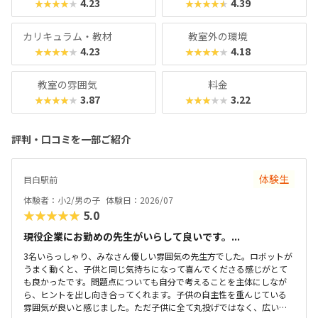
4.23
4.39
★★★★★
★★★★★
カリキュラム・教材
教室外の環境
4.23
4.18
★★★★★
★★★★★
教室の雰囲気
料金
3.87
3.22
★★★★★
★★★★★
評判・口コミを一部ご紹介
体験生
目白駅前
体験者：小2/男の子
体験日：2026/07
★★★★★
5.0
現役企業にお勤めの先生がいらして良いです。...
3名いらっしゃり、みなさん優しい雰囲気の先生方でした。ロボットが
うまく動くと、子供と同じ気持ちになって喜んでくださる感じがとて
も良かったです。問題点についても自分で考えることを主体にしなが
ら、ヒントを出し向き合ってくれます。子供の自主性を重んじている
雰囲気が良いと感じました。ただ子供に全て丸投げではなく、広い机