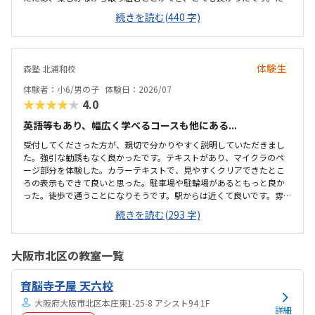
だ、今後もずっとマインクラフトを使った内容ではないと伺ったの
続きを読む(440 字)
で、その後も興味を持って取り組めるかどうかは少し気になる点でし
た。教室は自宅から15分ほどの距離にあり、通いやすいと感じまし
た。また、駐車場もあるため、送り迎えもしやすく、安心して通わせ
られる環境だと思いました。教室は一人ひとりの席が完全に仕切られ
体験生
森塾 北浦和校
ているわけではありませんが、壁などで視線が分散しにくい工夫がさ
れており、集中しやすい雰囲気だと感じました。月4回（1回50分）で
体験者：小6/男の子
体験日：2026/07
約12,000円という料金は、我が家にとってはや...
★★★★★
4.0
英語等もあり、幅広く学べるコースも他にある...
受付してくださった方が、親切で分かりやすく説明していただきまし
た。強引な勧誘もなく良かったです。テキストがあり、マイクラのペ
ージ部分を体験した。カラーテキストで、見やすくクリアできたとこ
ろの表示もできて良いと思った。駐車場や駐輪場があるともっと良か
った。徒歩で通うことになりそうです。駅からは近くて良いです。雰囲
気も良く、清潔感もあった。部屋が区切られていて、個人スペースも
続きを読む(293 字)
確保されていて良かった。基本料金以外に、追加料金があまり無さそ
うで良かった。できれば、毎月1万以内で通いたいです。子供に熱心に
話しかけてくださったり、褒めてくださって、子供が頑張ろうという
大阪市北区の教室一覧
気持ちになれて良かった。
育脳寺子屋 天六校
大阪府大阪市北区本庄東1-25-8 アシスト94 1F
詳細