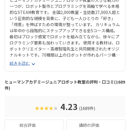
ヒューマンアカデミージュニアロボット教室の大きな魅力の
一つが、ロボット製作とプログラミングを両軸で学べる本格
的なSTEAM教育です。 全国2,000教室・生徒数27,000人超と
いう圧倒的な規模を背景に、子ども一人ひとりの「好き」
「得意」を伸ばすための環境が整っています。 カリキュラム
は年中から段階的にステップアップできる全5コース構成。
最初はブロック感覚でロボットを組み立てながら、徐々にプ
ログラミング要素も加わっていきます。 使用する教材は、ロ
ボットクリエイター・高橋智隆先生と共同開発されたオリジ
ナルキットです。70種類以上のロボットが作れるパーツ構成
で、飽きずに続けやすい点も特徴です。 月2回の90分授業で
続きを読む
は、ロボットを完成させる「基本製作」と、オリジナル改造
に挑戦する「応用実践」を繰り返す設計。子どもたちは毎
回、新しい達成感と成長を実感できる仕組みになっていま
ヒューマンアカデミージュニアロボット教室の評判・口コミ(1689
す。 自ら考え、試行錯誤しながらロボットを動かす経験は、
件)
創造力や論理的思考力を育むだけでなく、学ぶ楽しさそのも
のを教えてくれるはずです。
4.23
★★★★★
(1689件)
総合評価
講師の評価