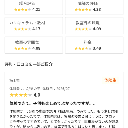
月2回）、レギュラーコースは8,800円＋教材費2,640円＋テ
総合評価
講師の評価
キスト費2,860円（80分×月2回）、マスターコースは11,00
4.21
4.33
★★★★★
★★★★★
0円＋教材費2,640円＋テキスト費2,860円（80分×月2
回）。年に1度のテキスト費以外、追加料金もかかりませ
カリキュラム・教材
教室外の環境
ん。明確な料金体系と通いやすさ、ある程度「勉強」の雰囲
4.17
4.09
★★★★★
★★★★★
気を重視する方におすすめのスクールです。
教室の雰囲気
料金
4.08
3.49
★★★★★
★★★★★
評判・口コミを一部ご紹介
体験生
栃木校
体験者：小2/男の子
体験日：2026/07
★★★★★
4.0
体験できて、子供も楽しめてよかったですが、...
体験前は、5分程の動画の説明（動画視聴）のみでした。もう少し詳細
を聞きたかったです。体験内容は、実際の授業と同じように、ブロッ
クを使ってすすめていて、とてもよかったです。駐車場がないのが残念
ですが、駅からは近いので、電車で来る方にはよいと思います。駐輪