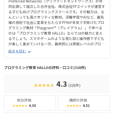
Preferred Networks（プリファードネットワークス）が共
同出資して設立した合弁会社、株式会社YPスイッチが運営す
る子ども向けプログラミングスクールです。その魅力は、な
んといっても高クオリティな教材。深層学習やAIなど、最先
端の技術で社会に変革をもたらすPFNが本気で手掛けたプロ
グラミング教材「Playgram™（プレイグラム）」で学べる
のは「プログラミング教育 HALLO」ならではの魅力と言え
るでしょう。スマホゲームのような見た目と操作感で子ども
が楽しく進めていける一方、最終的には実戦レベルのプログ
ラミングスキルが身につく「Playgram」には、まるでマイ
続きを読む
ンクラフト（マイクラ）のように3D空間をデザインできるモ
ードも。子どもの創造性と技術力、そのどちらも高めていけ
るスクールをお探しのご家庭にぴったりのスクールです。ま
プログラミング教育 HALLOの評判・口コミ(326件)
た、運営元のやる気スイッチグループといえば、子どもの性
格や学習タイプを見極める「個性診断テスト（ETS）」も有
名。学習計画や講師とのマッチングに使われるそうで、「教
4.3
★★★★★
(326件)
材はいいけど、先生との相性が……」なんてトラブルも極力
防ぎます。入り口は楽しく、奥行きはどこまでも！ぜひお近
くの教室に足を運んでみてくださいね。
総合評価
講師の評価
4.30
4.51
★★★★★
★★★★★