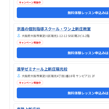
るわけではありませんが、壁などで視線が分散しにく
キャンペーン実施中
い工夫がされており、集中しやすい雰囲気だと感じま
無料体験レッスン申込みは
した。月4回（1回50分）で約12,000円という料金
は、我が家にとってはや...
京進の個別指導スクール・ワン上新庄教室
大阪府大阪市東淀川区瑞光1-12-12 SISEI第2ビル2階
キャンペーン実施中
無料体験レッスン申込みは
進学ゼミナール上新庄瑞光校
大阪府大阪市東淀川区瑞光4丁目1番18号 サンピア21 2F
キャンペーン実施中
無料体験レッスン申込みは