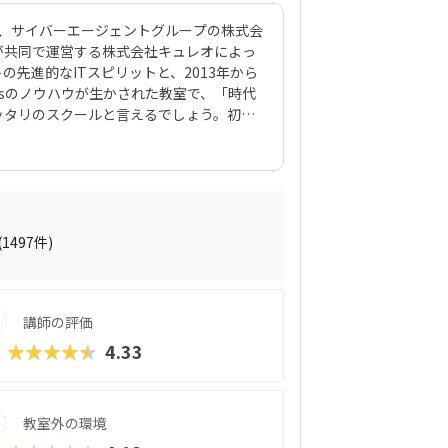
は、サイバーエージェントグループの株式会
ックスが共同で運営する株式会社キュレオによっ
先進的なITスピリットと、2013年から
Kidsのノウハウが生かされた教室で、「時代
ッタリのスクールと言えるでしょう。初級
を使って420種類のゲーム制作に挑戦。教
プログラミング教材「QUREO（キュレ
サクサク進められるのに、本格的な内容が
されている感」がないので、楽しくゲーム
学習を進めていけます。教材のデザイン性
れていたキャラクター素材などを多数収
(1497件)
の子どもでも、「安っぽい」「子どもっぽ
学習結果は通信簿のような形で確認できる
講師の評価
★★★★★
4.33
教室外の環境