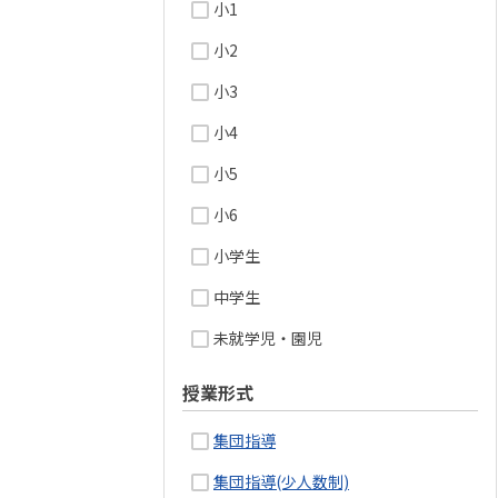
小1
小2
小3
小4
小5
小6
小学生
中学生
未就学児・園児
授業形式
集団指導
集団指導(少人数制)