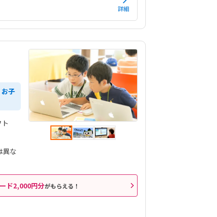
詳細
、お子
フト
は異な
ード2,000円分
がもらえる！