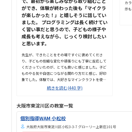
で、最初から楽しみながら取り組むこと
カラ
ができ、体験が終わった後も「マイクラ
示も
が楽しかった！」と嬉しそうに話してい
っと
ました。 プログラミングは長く続けてい
らは
た。
く習い事だと思うので、子どもの様子や
てい
成長も考えながら、じっくり検討したい
無さ
と思います。
たい
めて
先生が、できたことをその場ですぐに褒めてくださ
て良
り、子どもの些細な変化や頑張りにも丁寧に反応して
くださっていたのが、とても良いと感じました。子ど
ものやる気や自信につながる関わり方だと感じ、好印
象でした。体験では、大好きなマインクラフトを使っ
た授業だったため、楽しみながら取り組むことがで
続きを読む(440 字)
き、とても良かったです。ただ、今後もずっとマイン
クラフトを使った内容ではないと伺ったので、その後
も興味を持って取り組めるかどうかは少し気になる点
大阪市東淀川区の教室一覧
でした。教室は自宅から15分ほどの距離にあり、通い
やすいと感じました。また、駐車場もあるため、送り
個別指導WAM 小松校
迎えもしやすく、安心して通わせられる環境だと思い
大阪府大阪市東淀川区小松3-3-7 グローリー上新庄101号
ました。教室は一人ひとりの席が完全に仕切られてい