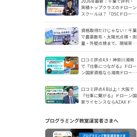
2026年最新｜千葉で評判・
実績トップクラスのドローン
スクールは？「DSCドローン
スクール千葉」が選ばれる理
由
資格取得だけじゃない！千葉
で農薬散布・太陽光点検・測
量・外壁点検まで、現場実務
に強いドローンスクールはD
SCドローンスクール千葉
口コミ評点4.9！神奈川湘南
で『仕事につながる』ドロー
ン国家資格なら湘南ドローン
アカデミーがおすすめ！地域
密着人材会社が母体！
口コミ評点4.8以上！大阪で
『仕事に繋がる』ドローン国
家ライセンスならAZAX ドロ
ーンスクール。卒業生が語る
アフターフォローの真実
プログラミング教室運営者さまへ