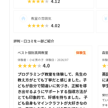
★★★★★
4.12
教室の雰囲気
★★★★★
4.02
評判・口コミを一部ご紹介
ベスト個別真岡教室
体験生
森塾
体験者：小4/男の子
体験日：2026/07
体験
★★★★★
4.0
★
プログラミング教室を体験して、先生の
英
教え方がとても丁寧だと感じました。子
に
どもが自分で間違いに気づき、正解を導
学
き出せるようにサポートする指導方法が
受付
とても印象的で、好感を持ちました。 子
てい
ども自身もマインクラフトが大好きなの
テキ