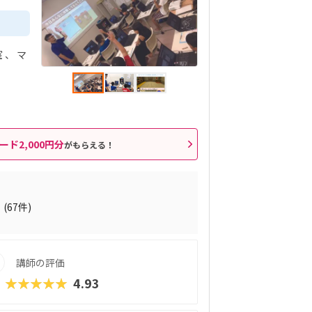
室
マ
ード2,000円分
がもらえる！
1
(67件)
講師の評価
★★★★★
4.93