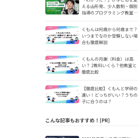
える――山形発、少人数制・個別
指導のプログラミング教室
「ピタゴラミン」の流儀
くもんは何歳から何歳まで？
いつまでなのか受験しない場
合も徹底解説
くもんの月謝（料金）は高
い？ 2教科いくら？他教室と
徹底比較
【徹底比較】くもんと学研の
違い！どっちがいい？うちの
子に合うのは？
こんな記事もおすすめ！[PR]