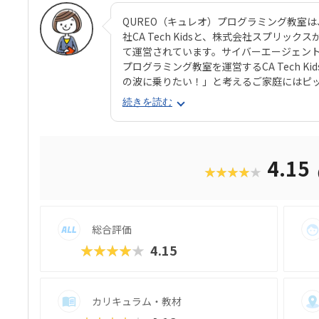
QUREO（キュレオ）プログラミング教室
社CA Tech Kidsと、株式会社スプリ
て運営されています。サイバーエージェントの
プログラミング教室を運営するCA Tech 
の波に乗りたい！」と考えるご家庭にはピ
コースのメインパートでは、オリジナル教材
続きを読む
材はスクール名のとおり、独自に開発された
オ）」です。スマホゲームのような感覚で
学べるのが魅力。子どもにとっても「やら
をクリアしていくようなペースでどんどん
4.15
★★★★★
も高く、実際にスマホゲーム開発で使用さ
録。リッチなグラフィックに慣れている今
い」と思わず勉強に取り組めるでしょう。
ので、保護者も安心ですね。
総合評価
★★★★★
4.15
カリキュラム・教材