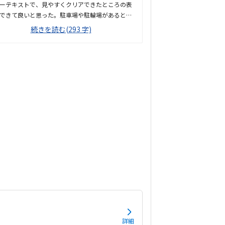
ーテキストで、見やすくクリアできたところの表
できて良いと思った。駐車場や駐輪場があるとも
良かった。徒歩で通うことになりそうです。駅か
続きを読む(293 字)
近くて良いです。雰囲気も良く、清潔感もあっ
部屋が区切られていて、個人スペースも確保され
て良かった。基本料金以外に、追加料金があまり
そうで良かった。できれば、毎月1万以内で通い
です。子供に熱心に話しかけてくださったり、褒
くださって、子供が頑張ろうという気持ちになれ
かった。
詳細