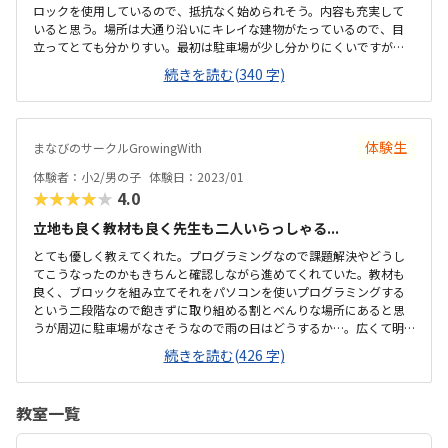
ロックを使用しているので、抵抗なく始められそう。内容も充実して
いると思う。場所は大通り沿いにキレイな建物がたっているので、目
立ってとても分かりすい。最初は駐車場が少し分かりにくいですが、
換気等、気を使っておこなっていた。教室内も清潔感があり、リラッ
続きを読む(340 字)
クスできる雰囲気。授業は月2回です。もう少し安いとありがたいです
が、他のプログラミングスクールより安価だと思います。自分が作っ
たものが動くので、楽しかったようです。内容は子供が興味を持つよ
うな工夫をしてあると思いました。希望があればプラス1000円でタイ
体験生
まなびのサークルGrowingWith
ピングを学べます。色々と行き届いた教室だと思いました。
体験者：小2/男の子
体験日：2023/01
★★★★★
4.0
立地も良く教材も良く先生も二人いらっしゃる...
とても優しく教えてくれた。プログラミングなので課題解決やどうし
てこうなったのかもきちんと確認しながら進めてくれていた。教材も
良く、ブロックを組み立てそれをパソコンを使いプログラミングする
という二段階なので飽きずに取り組める割とべんりな場所にあると思
うが周辺に駐車場がなさそうなので雨の日はどうするか…。広くて明
るい。レンタルルームとして使われているようなので広すぎるくら
続きを読む(426 字)
い、リラックスして授業を受けられた。時間と料金の提示が曖昧な所
があった。休んだ場合は振替等はなく次回はその2コマは飛ばして次の
課題になるとの話だったので良いのか悪いのか…。月一回でニコマや
教室一覧
るとの話だったので集中力が持つかどうか気になった。月1度と思うと
月謝は高いと感じる。一人の生徒に二人の先生になる予定ですとのこ