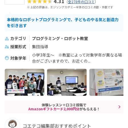
★★★★★
4.31
（
全278件の口コミ
）
※ 上記の評価は、エジソンアカデミー全体の口コミ点数・件数です
本格的なロボットプログラミングで、子どものやる気と創造力
を引き出す
カテゴリ
プログラミング・ロボット教室
授業形式
集団指導
小学3年生～ ※教室によって対象学年が異なる場
対象学年
合がございますので、お近くの...
体験レッスン＋口コミ投稿で
Amazonギフトカード2,000円分
がもらえる！
コエテコ編集部おすすめポイント