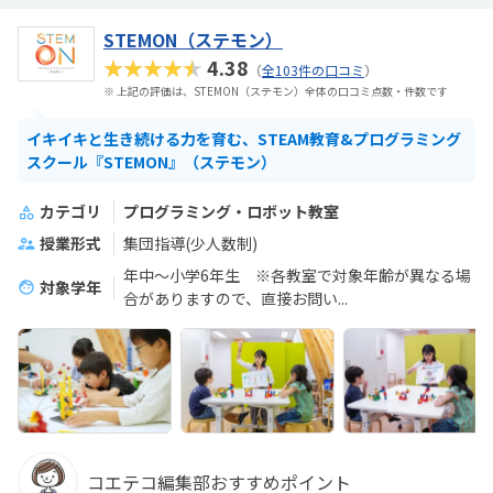
STEMON（ステモン）
★★★★★
4.38
（
全103件の口コミ
）
※ 上記の評価は、STEMON（ステモン）全体の口コミ点数・件数です
イキイキと生き続ける力を育む、STEAM教育&プログラミング
スクール『STEMON』（ステモン）
カテゴリ
プログラミング・ロボット教室
授業形式
集団指導(少人数制)
年中～小学6年生 ※各教室で対象年齢が異なる場
対象学年
合がありますので、直接お問い...
コエテコ編集部おすすめポイント