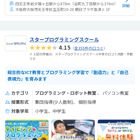
（
）
四天王寺前夕陽ヶ丘駅から870m
谷町九丁目駅から376m
詳細
大阪府大阪市天王寺区生玉町10-20 朝日プラザ高津Ⅱ 1F
スタープログラミングスクール
★★★★★
4.15
（
全355件の口コミ
）
※ 上記の評価は、スタープログラミングスクール全体の口コミ点数・件数
です
総合的なICT教育とプログラミング学習で『創造力』と『自己
表現力』を育みます
カテゴリ
プログラミング・ロボット教室
パソコン教室
授業形式
集団指導(少人数制)
個別指導
対象学年
小学生、中学生