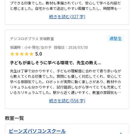
プできる印象でした。教材も準備されていて、安心して学べる内容だ
と感じました。自宅から車で送迎しやすい距離でしたし、時間帯も無
理なく通える範囲で、安心して続けられそうです。教材がきちんと整
続きを読む(327 字)
備されており学習に集中できる環境だと感じました。教室全体の雰囲
気も明るく初めてでも入りやすかったです。ロボット教材や指導の質
を踏まえると料金は適切だと思います。。内容に見合った価格だと感
じています。雰囲気がよく、子供が自然と興味を持って取り組める空
通塾生
デジコロボプラス 安城教室
気づくりがされていると感じました。
受講時：小4~現在/女の子
投稿日：2026/05/30
★★★★★
5.0
子どもが楽しそうに学べる環境で、先生の教え...
先生は丁寧で分かりやすく、子どもの理解度に合わせて寄り添いなが
ら教えてくれる印象でした。質問にも優しく対応してくれ、安心して
学べる雰囲気でした。ロボットが実際に動く楽しさがあり、教材やカ
リキュラムも分かりやすく、試行錯誤しながら学べてとても充実して
いるカリキュラムでした。駅から近く通いやすく、教室の雰囲気も明
るく安心して通えました。教室は明るく学びやすい雰囲気でしたが、
続きを読む(556 字)
共同のトイレが和式のみしかなく、娘が和式トイレを使えないため設
備面がもう少し配慮されていると安心して通えると感じました。料金
設定は内容に対して妥当で、負担も特に感じませんでした。カリキュ
教室一覧
ラムやサポート面を考えると納得できる価格で、安心して続けられる
と感じました。教室は明るく安心でき、子どもが楽しそうに取り組む
ビーンズパソコンスクール
姿が親として嬉しかったです。特にロボットが動いた瞬間の笑顔が印