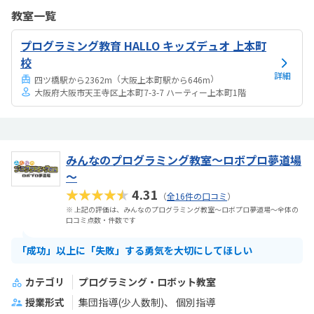
なく来れるので立地は良いと思います。駐車場はないので、車の送迎
教室一覧
は路上駐車になります。駐輪スペースはあるので子供一人でも近い人
なら行けると思います。奥の方まで覗いたことはないので詳しくはわ
プログラミング教育 HALLO キッズデュオ 上本町
からないが、入り口や教室の内装は奇麗だと思います。気軽に入りや
すい感じがします。ひとそれぞれになってしまい...
校
詳細
（
）
四ツ橋駅から2362m
大阪上本町駅から646m
大阪府大阪市天王寺区上本町7-3-7 ハーティー上本町1階
みんなのプログラミング教室～ロボプロ夢道場
～
★★★★★
4.31
（
全16件の口コミ
）
※ 上記の評価は、みんなのプログラミング教室～ロボプロ夢道場～全体の
口コミ点数・件数です
「成功」以上に「失敗」する勇気を大切にしてほしい
カテゴリ
プログラミング・ロボット教室
授業形式
集団指導(少人数制)
個別指導