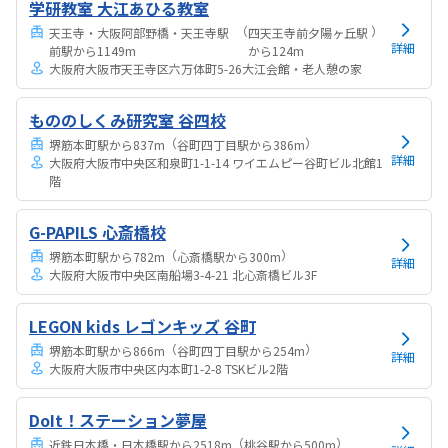
学研教室 大江あひる教室
とで贅沢すぎるなと思う反面一緒に学ぶ友達がいるともっと良いなと
思った。教材カリキュラムは問題ないが、教材が良い...
（
）
天王寺・大阪阿部野橋・天王寺駅
四天王寺前夕陽ヶ丘駅
詳細
前駅から1149m
から124m
大阪府大阪市天王寺区六万体町5-26大江会館・老人憩の家
もののしくみ研究室 谷四校
（
）
堺筋本町駅から837m
谷町四丁目駅から386m
詳細
大阪府大阪市中央区和泉町1-1-14 ワイエムピー谷町ビル北館1
階
G-PAPILS 心斎橋校
（
）
堺筋本町駅から782m
心斎橋駅から300m
詳細
大阪府大阪市中央区南船場3-4-21 北心斎橋ビル3F
LEGON kids レゴンキッズ 谷町
（
）
堺筋本町駅から866m
谷町四丁目駅から254m
詳細
大阪府大阪市中央区内本町1-2-8 TSKビル2階
DoIt！ステーション夢屋
（
）
近鉄日本橋・日本橋駅から2518m
桃谷駅から500m