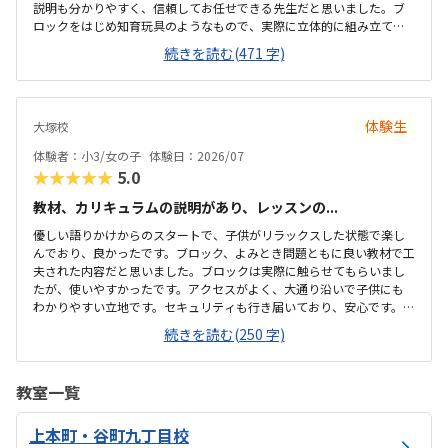
説明も分かりやすく、信頼してお任せできる先生だと思いました。ブ
ロックをはじめ知育玩具のようなもので、実際に立体的に組み立てて
見ることができたので体験を通して身につくなと感じました。駐車場
続きを読む(471 字)
はありませんが広い道路沿いにあるご自宅なので問題ありませんでし
た。自宅前道路沿いに駐車し子どもを送迎する流れのようです。落ち
着いた雰囲気で、子どもが集中して学べる環境だと感じました。教室
内も整理整頓されており、設備も充実していて安心して通わせられる
体験生
大塚校
印象を受けました。初めての体験でしたが、子どももリラックスして
取り組めていたように思います。隔週レッスンなので1回あたりは高く
体験者：小3/女の子
体験日：2026/07
感じるかもしれません。ですが内容が簡単に学べるもの...
★★★★★
5.0
教材、カリキュラムの説明があり、レッスンの...
優しい語りかけからのスタートで、子供がリラックスした状態で楽し
んでおり、良かったです。ブロック、よみとき問題ともに良い教材で工
夫された内容だと思いました。ブロックは実際に触らせてもらいまし
たが、使いやすかったです。アクセスがよく、大通り沿いで子供にも
わかりやすい立地です。セキュリティも行き届いており、安心です。控
えスペースのデスクなどやや雑然とした印象がありましたが、子供達
続きを読む(250 字)
がレッスンする場所は整理されていました。料金に関しては少々高い
印象がありますが、少人数制のためいたしかたないかと思いました。
教室一覧
上本町・谷町九丁目校