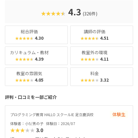
格や学習タイプを見極める「個性診断テスト（ETS）」も有
名。学習計画や講師とのマッチングに使われるそうで、「教
4.3
★★★★★
(326件)
材はいいけど、先生との相性が……」なんてトラブルも極力
防ぎます。入り口は楽しく、奥行きはどこまでも！ぜひお近
くの教室に足を運んでみてくださいね。
総合評価
講師の評価
4.30
4.51
★★★★★
★★★★★
カリキュラム・教材
教室外の環境
4.39
4.11
★★★★★
★★★★★
教室の雰囲気
料金
4.05
3.32
★★★★★
★★★★★
評判・口コミを一部ご紹介
体験生
プログラミング教育 HALLO スクールIE 足立鹿浜校
体験者：小5/男の子
体験日：2026/07
★★★★★
3.0