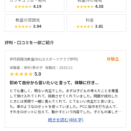
カリキュラム・教材
教室外の環境
4.19
4.38
★★★★★
★★★★★
教室の雰囲気
料金
3.94
3.81
★★★★★
★★★★★
評判・口コミを一部ご紹介
体験生
伊丹昆陽池教室(WiLLDスポーツクラブ伊丹)
体験者：年中/男の子
体験日：2025/11
★★★★★
5.0
初めて自分から習いたいと言って、体験に行き...
とても優しく、明るい先生でした。まずは子どもの考えたことを尊重
して受け入れてくれて、挑戦させてくれていました。問題が成功した
ときには笑顔で一緒に喜んでくれて、とてもいい先生だと思いまし
た。車のようなロボットを使っていました。PCに指令を打ち込んで、
それをロボットに伝えて、動かすという内容でした。子どもの楽しそ
うに取り組んでいる姿が印象的でした。近くに大きな公園や公民館の
続きを読む(466 字)
ような施設があり、そこを目印にして行くと迷わずに辿り着きまし
た。落ち着いた雰囲気の教室で好印象でした。PCは壁に向かって置か