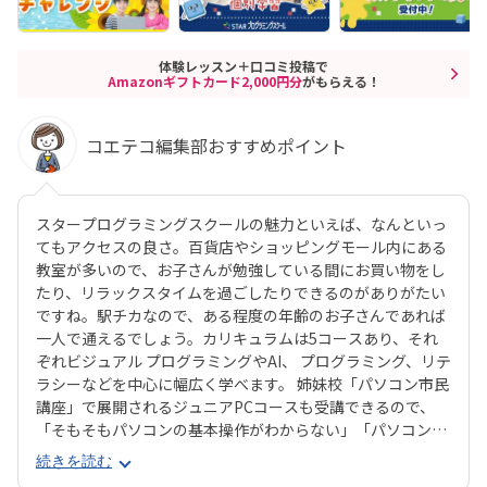
体験レッスン＋口コミ投稿で
Amazonギフトカード2,000円分
がもらえる！
コエテコ編集部おすすめポイント
スタープログラミングスクールの魅力といえば、なんといっ
てもアクセスの良さ。百貨店やショッピングモール内にある
教室が多いので、お子さんが勉強している間にお買い物をし
たり、リラックスタイムを過ごしたりできるのがありがたい
ですね。駅チカなので、ある程度の年齢のお子さんであれば
一人で通えるでしょう。カリキュラムは5コースあり、それ
ぞれビジュアル プログラミングやAI、 プログラミング、リテ
ラシーなどを中心に幅広く学べます。 姉妹校「パソコン市民
講座」で展開されるジュニアPCコースも受講できるので、
「そもそもパソコンの基本操作がわからない」「パソコンで
何ができるかを学びたい」といったお子さんにもピッタリで
続きを読む
す。それぞれのお子さんの興味に合ったコースが見つかりや