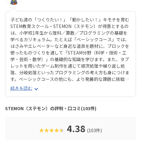
子ども達の「つくりたい！」「動かしたい！」キモチを育む
STEM教育スクール・STEMON（ステモン）が得意とするの
は、小学校1年生から理科／算数／プログラミングの基礎を
学べるカリキュラム。たとえば「ベーシックコース」では、
はさみやエレベーターなど身近な道具を題材に、ブロックを
使ったものづくりを通して「STEAM分野（科学・技術・工
学・芸術・数学）」の基礎的な知識を学びます。また、タブ
レットを用いたゲーム制作を通じて順次処理や繰り返し処
理、分岐処理といったプログラミングの考え方も身につけま
す。ベーシックコースの他にも、より発展的な課題に挑戦す
る「アドバンスコース」、Scratchやロボット制御を学ぶ
続きを読む
「プログラミング＆ロボティクスクラス」など、発達段階に
合わせたカリキュラムがあります。年齢や目的に応じてコー
スが選べるのが嬉しいですね。コエテコでは実際の授業を取
STEMON（ステモン）の評判・口コミ(103件)
材したのですが、教材のデザインがとても可愛らしく、教室
にもカラフルな教材パーツがいっぱいで、眺めているだけで
「何かを作りたい！」という気持ちになれるスクールでし
4.38
★★★★★
(103件)
た。子ども達と先生のコミュニケーションが活発で、授業中
は笑い声が絶えなかったのも印象的でした。習ったことを身