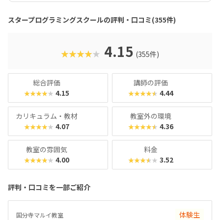
すいのは安心ですね。スタープログラミングスクールは、過
去に総務省「若年層に対するプログラミング教育の普及推
スタープログラミングスクールの評判・口コミ(355件)
進」事業に採択され、新潟市の小中学校で授業を実施した実
績があります。教室はまじめに取り組む雰囲気で、子ども達
の顔は真剣そのもの。やる気があればどんどん高度なものが
4.15
★★★★★
(355件)
作れるので、のめり込むタイプのお子さんにおすすめの教室
です。在学生向けのイベント「SPSアワード」も有名で、東
京大学の伊藤謝恩ホールで行われるというから驚き。プログ
総合評価
講師の評価
ラミングスキルはもちろん、企画書を書いたり、プレゼンを
4.15
4.44
★★★★★
★★★★★
したりといったスキルもつけることができます。母体は大人
向けのパソコンスクールなので、「ついでに自分もスキルア
カリキュラム・教材
教室外の環境
ップしてみようかな？」なんてこともできちゃいますよ！
4.07
4.36
★★★★★
★★★★★
教室の雰囲気
料金
4.00
3.52
★★★★★
★★★★★
評判・口コミを一部ご紹介
体験生
国分寺マルイ教室