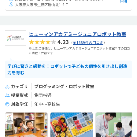
詳細
大阪府大阪市生野区勝山北1-9-7
ヒューマンアカデミージュニアロボット教室
★★★★★
4.23
（
全1689件の口コミ
）
※ 上記の評価は、ヒューマンアカデミージュニアロボット教室全体の口コ
ミ点数・件数です
学びに驚きと感動を！ロボットで子どもの個性を引き出し創造
力を育む
カテゴリ
プログラミング・ロボット教室
授業形式
集団指導
対象学年
年中～高校生