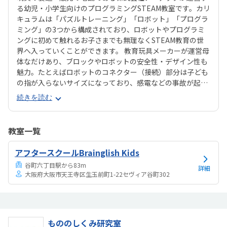
る幼児・小学生向けのプログラミングSTEAM教室です。カリ
キュラムは「パズルトレーニング」「ロボット」「プログラ
ミング」の3つから構成されており、ロボットやプログラミ
ングに初めて触れるお子さまでも無理なくSTEAM教育の世
界へ入っていくことができます。 教育玩具メーカーが運営母
体なだけあり、ブロックやロボットの安全性・デザイン性も
魅力。たとえばロボットのコネクター（接続）部分は子ども
の指が入らないサイズになっており、感電などの事故が起こ
らないよう配慮されています。また、ロボットは、カラフル
続きを読む
で鮮やかな「アーテックブロック」で組み立てていくのです
が、タテ・ヨコだけでなくナナメにもつなぐことができ、お
子さまの創造心を思うままに発揮できます。 編集部的には、
教室一覧
「プログラミング」で使うロボット教材のAlilo（アリロ）が
とくに魅力的！おもちみたいなコロンと丸い形がなんともか
アフタースクールBrainglish Kids
わいいんです。乱暴に扱うと「うわあ、目が回るよお〜」と
谷町六丁目駅から83m
苦情を言われることも（笑）。子ども達の「大好き」を詰め
詳細
大阪府大阪市天王寺区生玉前町1-22セヴィア谷町302
込んだ高クオリティな教材でSTEAM教育が受けられる、安
心と安全のスクールです。
もののしくみ研究室