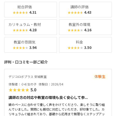
安心です。最近では「Universal Robotics Challenge（UR
総合評価
講師の評価
C）」という大会を立ち上げるなど、ますます子どものやる
4.31
4.43
★★★★★
★★★★★
気を引き出すスクールになっています。
カリキュラム・教材
教室外の環境
4.28
4.16
★★★★★
★★★★★
教室の雰囲気
料金
3.94
3.50
★★★★★
★★★★★
評判・口コミを一部ご紹介
体験生
デジコロボプラス 安城教室
体験者：小4/女の子
体験日：2026/04
★★★★★
5.0
講師の方の対応や教室の環境も良く安心して参...
娘のペースに合わせて優しく声をかけてくださり、楽しそうに取り組
んでいました。質問にも親切に対応していただき、好印象でした。カ
リキュラムぐ組まれており、基礎から応用まで無理なくステップアッ