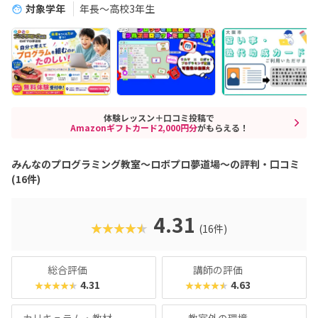
対象学年
年長～高校3年生
体験レッスン＋口コミ投稿で
Amazonギフトカード2,000円分
がもらえる！
みんなのプログラミング教室～ロボプロ夢道場～の評判・口コミ
(16件)
4.31
★★★★★
(16件)
総合評価
講師の評価
4.31
4.63
★★★★★
★★★★★