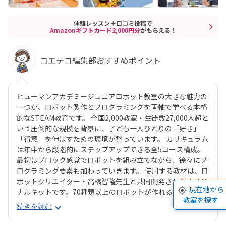
体験レッスン＋口コミ投稿で
Amazonギフトカード2,000円分
がもらえる！
コエテコ編集部おすすめポイント
ヒューマンアカデミージュニアロボット教室の大きな魅力の
一つが、ロボット製作とプログラミングを両軸で学べる本格
的なSTEAM教育です。 全国2,000教室・生徒数27,000人超と
いう圧倒的な規模を背景に、子ども一人ひとりの「好き」
「得意」を伸ばすための環境が整っています。 カリキュラム
は年中から段階的にステップアップできる全5コース構成。
最初はブロック感覚でロボットを組み立てながら、徐々にプ
ログラミング要素も加わっていきます。 使用する教材は、ロ
ボットクリエイター・高橋智隆先生と共同開発されたオリジ
現在地から
ナルキットです。70種類以上のロボットが作れるパーツ構成
教室を探す
で、飽きずに続けやすい点も特徴です。 月2回の90分授業で
続きを読む
は、ロボットを完成させる「基本製作」と、オリジナル改造
に挑戦する「応用実践」を繰り返す設計。子どもたちは毎