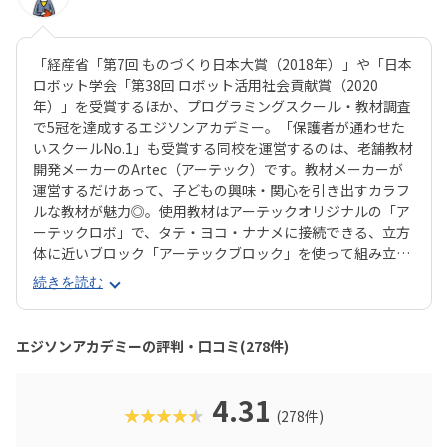
「経産省「第7回 ものづくり日本大賞（2018年）」や「日本
ロボット学会「第38回 ロボット活用社会貢献賞（2020
年）」を受賞するほか、プログラミングスクール・教材調査
で5冠を達成するエジソンアカデミー。「保護者が通わせた
いスクールNo.1」も受賞する同校を運営するのは、老舗教材
開発メーカーのArtec（アーテック）です。教材メーカーが
運営するだけあって、子どもの興味・関心を引き出すカラフ
ルな教材が魅力◎。使用教材はアーテックオリジナルの「ア
ーテックロボ」で、タテ・ヨコ・ナナメに接続できる、立方
体に近いブロック「アーテックブロック」を使って組み立て
ます。一般的なブロック教材に比べて自由度が高いので、立
続きを読む
体が苦手なお子さんでも思うとおりのロボットが組み立てら
れるでしょう。レゴ®︎ブロックよりも色合いがやさしめなの
で、女の子もとっつきやすいはずです。エジソンアカデミー
エジソンアカデミーの評判・口コミ(278件)
のカリキュラムの目玉は、毎月新しいロボットが作れるこ
と。信号機やライントレースから始め、2足歩行ロボットな
ど高度なものにもチャレンジできます。基礎カリキュラムは
4.31
★★★★★
(278件)
2年分ですが、3年目以降の生徒に向けた「エキスパート編」
もあるので、まだまだスキルを高めたい！なんてお子さんも