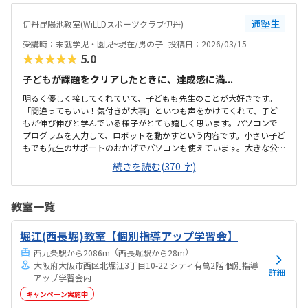
れていて集中できる環境だと思いました。続けやすい月謝だと思いま
した。他の習い事と比べても、相場だと思います。入会のキャンペー
通塾生
伊丹昆陽池教室(WiLLDスポーツクラブ伊丹)
ンなどもあり、お得に入会できました。子どもがワクワクしながら、
「こうだと思う！」違ったら次は「こうしてみよう！」などと考えて
受講時：未就学児・園児~現在/男の子
投稿日：2026/03/15
取り組んでいる姿がとても見ていて楽しかったです。先...
★★★★★
5.0
子どもが課題をクリアしたときに、達成感に満...
明るく優しく接してくれていて、子どもも先生のことが大好きです。
「間違ってもいい！気付きが大事」といつも声をかけてくれて、子ど
もが伸び伸びと学んでいる様子がとても嬉しく思います。パソコンで
プログラムを入力して、ロボットを動かすという内容です。小さい子ど
もでも先生のサポートのおかげでパソコンも使えています。大きな公
園の隣なので場所も分かりやすいですし、駐車場もあるので車でも自
続きを読む(370 字)
転車でも通えるところがいいと思います。シンプルなお部屋で、色々
目移りするものがなく、集中がしやすくてとても良いと思います。料
金設定も満足しています。他のプログラミング教室と比べても、安く
教室一覧
て続けやすいと感じています。子どもが課題をクリアしたときに、達
成感に満ち溢れた笑顔を見せてくれます。先生のお声かけやヒントの
堀江(西長堀)教室【個別指導アップ学習会】
出し方がとてもよく、やる気にもつながっていると感じます。
（
）
西九条駅から2086m
西長堀駅から28m
大阪府大阪市西区北堀江3丁目10-22 シティ有萬2階 個別指導
詳細
アップ学習会内
キャンペーン実施中