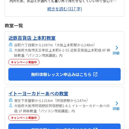
内のため、お迎えが遅れても暑い外で待たせなくていいので安心で
す。大人の方も多く通われてる教室ですが、教室内は清潔感があり、
続きを読む(317 字)
雰囲気もよい教室で安心して通わされます。他の教室の金額をあまり
把握してませんが、個人的には小学生の習い事として通わせるのには
ちょうどいい金額だと思います初めは不安がってましたが、すぐに慣
教室一覧
れたよです。親切に接して下さっているのが伝わります特にありませ
ん特にありません
近鉄百貨店 上本町教室
（
）
谷町六丁目駅から1087m
大阪上本町駅から248m
大阪府大阪市天王寺区上本町6-1-55 近鉄百貨店上本町店 6F 姉
詳細
妹教室「パソコン市民講座」内
キャンペーン実施中
無料体験レッスン申込みはこちら
イトーヨーカドーあべの教室
（
）
東天下茶屋駅から1316m
阿倍野駅から247m
大阪府大阪市阿倍野区阿倍野筋1-6-1 イトーヨーカドーあべの
詳細
店 1F 姉妹教室「パソコン市民講座」内
キャンペーン実施中