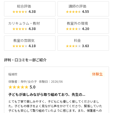
の回りの製品と結びつけて「こんなのもあったよ！」と報告
総合評価
講師の評価
している子どもがいて、日常生活が学びに変わっているな〜
4.38
4.55
★★★★★
★★★★★
と感じました。スキルだけでなく、コミュニケーション能力
も育てたい方におすすめです。
カリキュラム・教材
教室外の環境
4.38
4.20
★★★★★
★★★★★
教室の雰囲気
料金
4.18
3.63
★★★★★
★★★★★
評判・口コミを一部ご紹介
体験生
稲城校
体験者：年中/女の子
体験日：2026/06
★★★★★
5.0
子どもが楽しみながら取り組めており、先生の...
とても丁寧で親しみやすく、子どもにも優しく接してくださいまし
た。子どもの様子をよく見ながら声をかけてくださり、緊張していた
子どもも安心して取り組めていたように感じます。また、保護者への