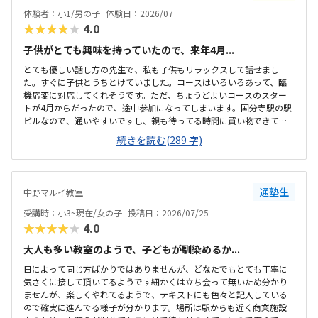
体験者：小1/男の子
体験日：2026/07
★★★★★
4.0
子供がとても興味を持っていたので、来年4月...
とても優しい話し方の先生で、私も子供もリラックスして話せまし
た。すぐに子供とうちとけていました。コースはいろいろあって、臨
機応変に対応してくれそうです。ただ、ちょうどよいコースのスター
トが4月からだったので、途中参加になってしまいます。国分寺駅の駅
ビルなので、通いやすいですし、親も待ってる時間に買い物できて良
さそうです。少し狭いですが、清潔感があって綺麗な教室でした。み
続きを読む(289 字)
なさん集中してもくもくと学んでいました。他のプログラミング教室
も体験に行きましたが、他よりもお安かったので通いやすそうです。
先生が優しそうで、安心して子供を預けられそうでした。少人数なの
も良いと思いました。
通塾生
中野マルイ教室
受講時：小3~現在/女の子
投稿日：2026/07/25
★★★★★
4.0
大人も多い教室のようで、子どもが馴染めるか...
日によって同じ方ばかりではありませんが、どなたでもとても丁寧に
気さくに接して頂いてるようです細かくは立ち会って無いため分かり
ませんが、楽しくやれてるようで、テキストにも色々と記入している
ので確実に進んでる様子が分かります。場所は駅からも近く商業施設