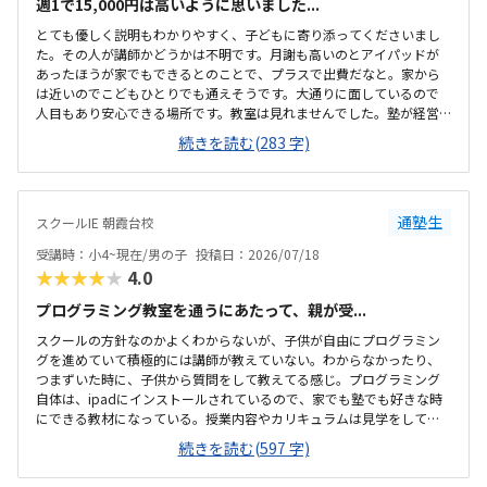
週1で15,000円は高いように思いました...
とても優しく説明もわかりやすく、子どもに寄り添ってくださいまし
た。その人が講師かどうかは不明です。月謝も高いのとアイパッドが
あったほうが家でもできるとのことで、プラスで出費だなと。家から
は近いのでこどもひとりでも通えそうです。大通りに面しているので
人目もあり安心できる場所です。教室は見れませんでした。塾が経営
しているとのことで塾の方の教室は少し覗けました。建物自体が古い
続きを読む(283 字)
感じでした。週1で15,000円は高いように思いました。もう少し回数を
増やしてもらうか、下げてもらえると助かります。説明してくれた方
はとても説明がわかりやすく、こどもに寄り添ってくださいました。
通塾生
スクールIE 朝霞台校
受講時：小4~現在/男の子
投稿日：2026/07/18
★★★★★
4.0
プログラミング教室を通うにあたって、親が受...
スクールの方針なのかよくわからないが、子供が自由にプログラミン
グを進めていて積極的には講師が教えていない。わからなかったり、
つまずいた時に、子供から質問をして教えてる感じ。プログラミング
自体は、ipadにインストールされているので、家でも塾でも好きな時
にできる教材になっている。授業内容やカリキュラムは見学をしてい
ないので子供の話だが、積極的に講師が教えていないみたい。月1回は
続きを読む(597 字)
プログラミングで作ったものを発表すると聞いていたが、実施してな
いみたい。駅からは徒歩ですぐ来れる距離で、一本道だから迷うこと