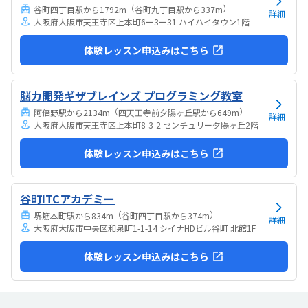
象的で、意欲的に学べる環境だと感じました。教室自体...
（
）
谷町四丁目駅から1792m
谷町九丁目駅から337m
詳細
大阪府大阪市天王寺区上本町6ー3ー31 ハイハイタウン1階
体験レッスン申込みはこちら
脳力開発ギザブレインズ プログラミング教室
（
）
阿倍野駅から2134m
四天王寺前夕陽ヶ丘駅から649m
詳細
大阪府大阪市天王寺区上本町8-3-2 センチュリー夕陽ヶ丘2階
体験レッスン申込みはこちら
谷町ITCアカデミー
（
）
堺筋本町駅から834m
谷町四丁目駅から374m
詳細
大阪府大阪市中央区和泉町1-1-14 シイナHDビル谷町 北館1F
体験レッスン申込みはこちら