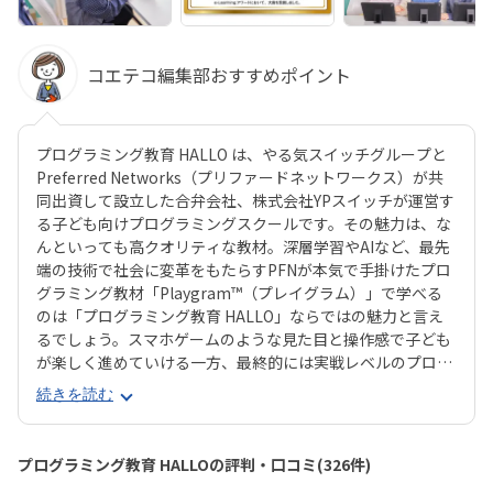
コエテコ編集部おすすめポイント
プログラミング教育 HALLO は、やる気スイッチグループと
Preferred Networks（プリファードネットワークス）が共
同出資して設立した合弁会社、株式会社YPスイッチが運営す
る子ども向けプログラミングスクールです。その魅力は、な
んといっても高クオリティな教材。深層学習やAIなど、最先
端の技術で社会に変革をもたらすPFNが本気で手掛けたプロ
グラミング教材「Playgram™（プレイグラム）」で学べる
のは「プログラミング教育 HALLO」ならではの魅力と言え
るでしょう。スマホゲームのような見た目と操作感で子ども
が楽しく進めていける一方、最終的には実戦レベルのプログ
ラミングスキルが身につく「Playgram」には、まるでマイ
続きを読む
ンクラフト（マイクラ）のように3D空間をデザインできるモ
ードも。子どもの創造性と技術力、そのどちらも高めていけ
るスクールをお探しのご家庭にぴったりのスクールです。ま
プログラミング教育 HALLOの評判・口コミ(326件)
た、運営元のやる気スイッチグループといえば、子どもの性