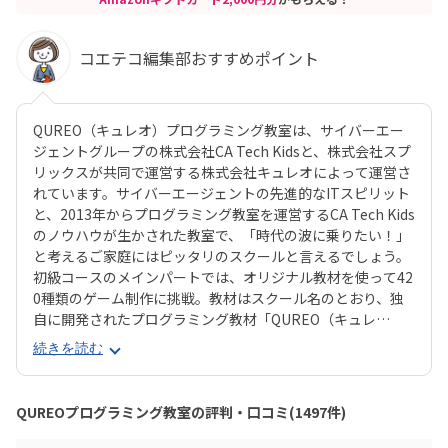
コエテコ編集部おすすめポイント
QUREO（キュレオ）プログラミング教室は、サイバーエー
ジェントグループの株式会社CA Tech Kidsと、株式会社スプ
リックスが共同で運営する株式会社キュレオによって運営さ
れています。サイバーエージェントの先進的なITスピリット
と、2013年からプログラミング教室を運営するCA Tech Kids
のノウハウが生かされた教室で、「時代の波に乗りたい！」
と考えるご家庭にはピッタリのスクールと言えるでしょう。
初級コースのメインパートでは、オリジナル教材を使って42
0種類のゲーム制作に挑戦。教材はスクール名のとおり、独
自に開発されたプログラミング教材「QUREO（キュレ
オ）」です。スマホゲームのような感覚でサクサク進められ
続きを読む
るのに、本格的な内容が学べるのが魅力。子どもにとっても
「やらされている感」がないので、楽しくゲームをクリアし
ていくようなペースでどんどん学習を進めていけます。教材
QUREOプログラミング教室の評判・口コミ(1497件)
のデザイン性も高く、実際にスマホゲーム開発で使用されて
いたキャラクター素材などを多数収録。リッチなグラフィッ