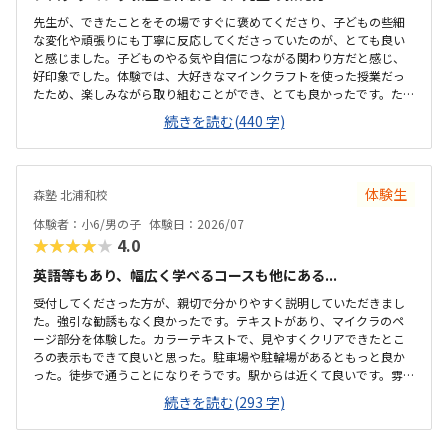
先生が、できたことをその場ですぐに褒めてくださり、子どもの些細
な変化や頑張りにも丁寧に反応してくださっていたのが、とても良い
と感じました。子どものやる気や自信につながる関わり方だと感じ、
好印象でした。体験では、大好きなマインクラフトを使った授業だっ
たため、楽しみながら取り組むことができ、とても良かったです。た
だ、今後もずっとマインクラフトを使った内容ではないと伺ったの
続きを読む(440 字)
で、その後も興味を持って取り組めるかどうかは少し気になる点でし
た。教室は自宅から15分ほどの距離にあり、通いやすいと感じまし
た。また、駐車場もあるため、送り迎えもしやすく、安心して通わせ
られる環境だと思いました。教室は一人ひとりの席が完全に仕切られ
体験生
森塾 北浦和校
ているわけではありませんが、壁などで視線が分散しにくい工夫がさ
れており、集中しやすい雰囲気だと感じました。月4回（1回50分）で
体験者：小6/男の子
体験日：2026/07
約12,000円という料金は、我が家にとってはや...
★★★★★
4.0
英語等もあり、幅広く学べるコースも他にある...
受付してくださった方が、親切で分かりやすく説明していただきまし
た。強引な勧誘もなく良かったです。テキストがあり、マイクラのペ
ージ部分を体験した。カラーテキストで、見やすくクリアできたとこ
ろの表示もできて良いと思った。駐車場や駐輪場があるともっと良か
った。徒歩で通うことになりそうです。駅からは近くて良いです。雰囲
気も良く、清潔感もあった。部屋が区切られていて、個人スペースも
続きを読む(293 字)
確保されていて良かった。基本料金以外に、追加料金があまり無さそ
うで良かった。できれば、毎月1万以内で通いたいです。子供に熱心に
話しかけてくださったり、褒めてくださって、子供が頑張ろうという