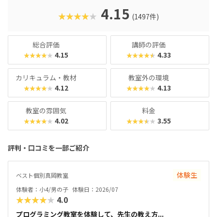
クに慣れている今の子どもでも、「安っぽい」「子どもっぽ
4.15
★★★★★
(1497件)
い」と思わず勉強に取り組めるでしょう。学習結果は通信簿
のような形で確認できるので、保護者も安心ですね。
総合評価
講師の評価
4.15
4.33
★★★★★
★★★★★
カリキュラム・教材
教室外の環境
4.12
4.13
★★★★★
★★★★★
教室の雰囲気
料金
4.02
3.55
★★★★★
★★★★★
評判・口コミを一部ご紹介
体験生
ベスト個別真岡教室
体験者：小4/男の子
体験日：2026/07
★★★★★
4.0
プログラミング教室を体験して、先生の教え方...