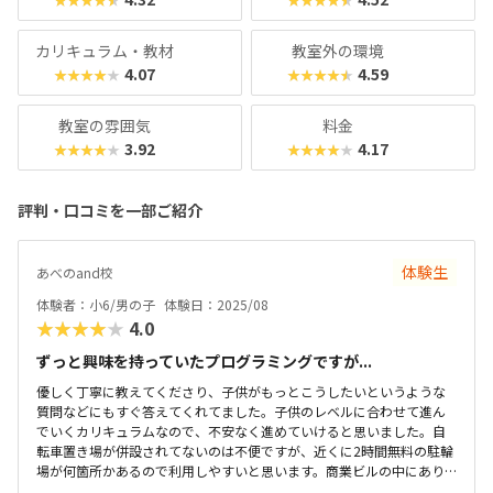
カリキュラム・教材
教室外の環境
4.07
4.59
★★★★★
★★★★★
教室の雰囲気
料金
3.92
4.17
★★★★★
★★★★★
評判・口コミを一部ご紹介
体験生
あべのand校
体験者：小6/男の子
体験日：2025/08
★★★★★
4.0
ずっと興味を持っていたプログラミングですが...
優しく丁寧に教えてくださり、子供がもっとこうしたいというような
質問などにもすぐ答えてくれてました。子供のレベルに合わせて進ん
でいくカリキュラムなので、不安なく進めていけると思いました。自
転車置き場が併設されてないのは不便ですが、近くに2時間無料の駐輪
場が何箇所かあるので利用しやすいと思います。商業ビルの中にあり
明るく綺麗で、一人でコツコツプログラミングを進めて行ける環境か