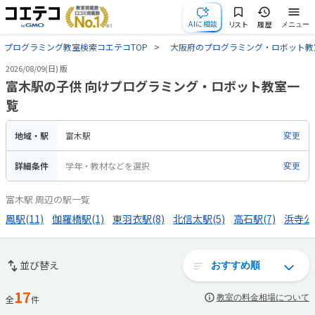
AIに相談
リスト
履歴
メニュー
プログラミング教室検索コエテコTOP
大阪府のプログラミング・ロボット教
2026/08/09(日) 版
富木駅の子供 向けプログラミング・ロボット教室一
覧
地域・駅
富木駅
変更
詳細条件
学年・教材などを選択
変更
富木駅 周辺の駅一覧
鳳駅(11)
伽羅橋駅(1)
東羽衣駅(8)
北信太駅(5)
高石駅(7)
浜寺公園
並び替え
17
教室の料金相場について
全
件