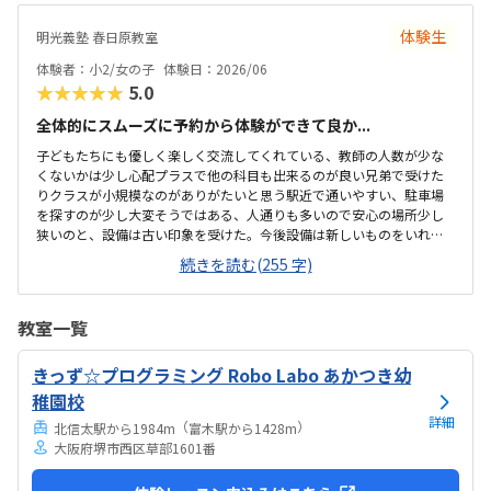
いました。体験のパズルが楽しくやってました。
体験生
明光義塾 春日原教室
体験者：小2/女の子
体験日：2026/06
★★★★★
5.0
全体的にスムーズに予約から体験ができて良か...
子どもたちにも優しく楽しく交流してくれている、教師の人数が少な
くないかは少し心配プラスで他の科目も出来るのが良い兄弟で受けた
りクラスが小規模なのがありがたいと思う駅近で通いやすい、駐車場
を探すのが少し大変そうではある、人通りも多いので安心の場所少し
狭いのと、設備は古い印象を受けた。今後設備は新しいものをいれて
ほしいと思う。兄弟割引きが無いのが残念。兄弟も一緒に通わせると
続きを読む(255 字)
親ともしても楽なので、兄弟プランを入れてほしい他の先生の紹介も
あれば良い担当の先生もありがたいが、英語の先生や他の先生も紹介
があってほしい
教室一覧
きっず☆プログラミング Robo Labo あかつき幼
稚園校
詳細
（
）
北信太駅から1984m
富木駅から1428m
大阪府堺市西区草部1601番