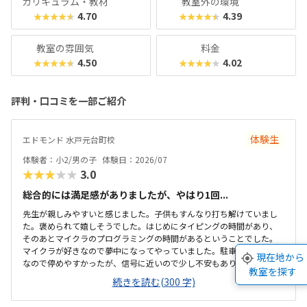
カリキュラム・教材
教室外の環境
4.70
4.39
★★★★★
★★★★★
教室の雰囲気
料金
4.50
4.02
★★★★★
★★★★★
評判・口コミを一部ご紹介
体験生
エドモンド 水戸元台町校
体験者：小2/男の子
体験日：2026/07
★★★★★
3.0
総合的には満足感がありましたが、やはり1回...
先生が親しみやすいと感じました。子供もすんなり打ち解けていまし
た。褒められて嬉しそうでした。はじめにタイピングの時間があり、
そのあとマイクラのプログラミングの時間があるということでした。
マイクラが好きなので夢中になってやっていました。駐車場はひろめ
現在地から
なので停めやすかったが、信号に近いので少し不安もありました。清
教室を探す
潔感がありました。冷房も効いていて過ごしやすいと感じました。机
続きを読む(300 字)
や椅子も使いやすそうでした。月のうち2回で、自由に日程を決められ
るのは嬉しいと感じました。1回にかかる費用が安くはないので考えて