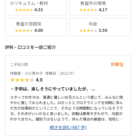
カリキュラム・教材
教室外の環境
4.33
4.17
★★★★★
★★★★★
教室の雰囲気
料金
4.00
3.50
★★★★★
★★★★★
評判・口コミを一部ご紹介
体験生
二子玉川校
体験者：小2/男の子
体験日：2021/07
★★★★★
4.0
・子供は、楽しそうにやっていましたが、 ...
スタッフの方々は、普通に優しいお兄さんという感じで、みんなに穏
やかに接しておられました。ロボットとプログラミングを同時に学ん
だ方が効果的だということで、そのような時間割になっているそうで
す。その点がいいかなと思いました。体験は簡単すぎたので、内容が
わかりません。個別ではないようで、休んだ場合の振替は、他校に行
くようになるとのことでしたが、各校でカリキュラムの進行は同じよ
続きを読む(487 字)
うです。駅から3分ほど。道一本で分かりやすいです。下に駐輪場場は
あります。道路はやや狭いので、車で待つのは難しいと思います。すぐ