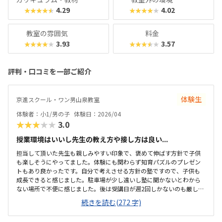
4.29
4.02
★★★★★
★★★★★
教室の雰囲気
料金
3.93
3.57
★★★★★
★★★★★
評判・口コミを一部ご紹介
体験生
京進スクール・ワン男山泉教室
体験者：小1/男の子
体験日：2026/04
★★★★★
3.0
授業環境はいいし先生の教え方や接し方は良い...
担当して頂いた先生も親しみやすい印象で、褒めて伸ばす方針で子供
も楽しそうにやってました。体験にも関わらず知育パズルのプレゼン
トもあり良かったです。自分で考えさせる方針の塾ですので、子供も
成長できると感じました。駐車場が少し遠いし塾に聞かないとわから
ない場所で不便に感じました。後は受講日が週2回しかないのも厳しい
仕切りがあって集中しやすい環境かなと思いました。夜は学習塾なの
続きを読む(272 字)
で先生の教え方もうまいと思いました。仕方ないとは思いますが、教
材費が高いなと思いました。授業料込みで12分割できたらいいなと思