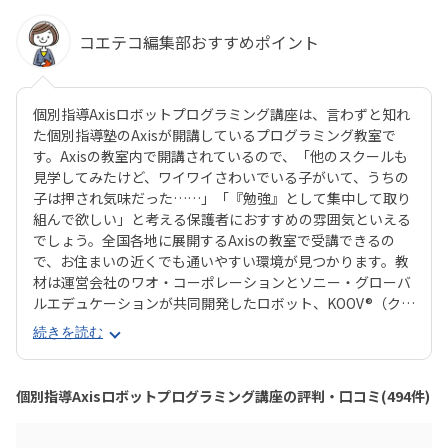
コエテコ編集部おすすめポイント
個別指導Axisロボットプログラミング講座は、言わずと知れ
た個別指導塾のAxisが開講しているプログラミング教室で
す。Axisの教室内で開講されているので、「他のスクールも
見学してみたけど、ワイワイさわいでいる子がいて、うちの
子は押され気味だった……」「『勉強』として集中して取り
組んで欲しい」と考える保護者におすすめの雰囲気といえる
でしょう。全国各地に展開するAxisの教室で受講できるの
で、お住まいの近くでも通いやすい環境が見つかります。教
材は運営会社のワオ・コーポレーションとソニー・グローバ
ルエデュケーションが共同開発したロボット、KOOV®︎（クー
ブ）。半透明のカラフルなブロックを組み合わせながらロボ
続きを読む
ットを組み立てていくので、女の子にも人気が高いのがポイ
ント。ロボットが好きな子はもちろん、色彩感覚に優れる子
からも評判の教材です。さらに、高学年からはエンジニアも
個別指導Axisロボットプログラミング講座の評判・口コミ(494件)
使う本格的なプログラミング言語「Python（パイソン）」
を学べるマスターコースも用意されています。これまでどお