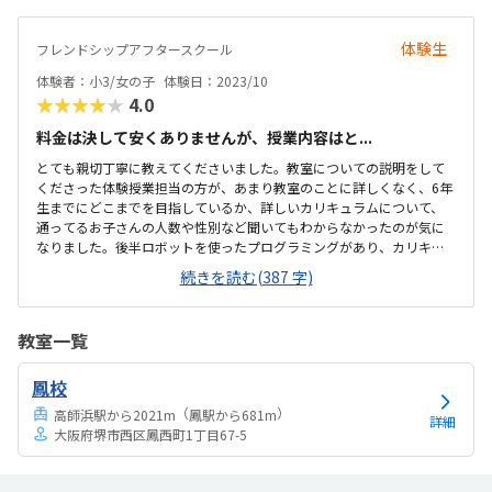
近くのコンビニに駐車場はあります。手狭で、窓の配置のせいで少し
暗い感じですが、普段は子供対象のイングリッシュ教室をしていると
体験生
フレンドシップアフタースクール
ころなので、子供向けのコージーな感じはあります。以前に違うプロ
グラミング教室に通っていましたが、そこと比較すると料金設定は普
体験者：小3/女の子
体験日：2023/10
通か少し割高な感じだとは思います。毎回最初はテ...
★★★★★
4.0
料金は決して安くありませんが、授業内容はと...
とても親切丁寧に教えてくださいました。教室についての説明をして
くださった体験授業担当の方が、あまり教室のことに詳しくなく、6年
生までにどこまでを目指しているか、詳しいカリキュラムについて、
通ってるお子さんの人数や性別など聞いてもわからなかったのが気に
なりました。後半ロボットを使ったプログラミングがあり、カリキュ
ラムも子供が使いやすいスクラッチでよかったです。高学年になった
続きを読む(387 字)
ら1人でも通える距離なのでありがたい。駅からもシャトルバスなどか
あり雨の日でも通いやすい。しっかりした施設の会議室を利用してい
るだけあり、室内も設備も清潔感がありよかった。月2回のレッスンで
教室一覧
安くはないと思いますが、レッスン時間が長く集中してカリキュラム
に取り組めるは良いと思う。プログラミング教室はパソコン必須なの
鳳校
にレンタル料がかかる事がすこし残念。先生がとても親切で子供に寄
り添ってくださいました。
（
）
高師浜駅から2021m
鳳駅から681m
詳細
大阪府堺市西区鳳西町1丁目67-5