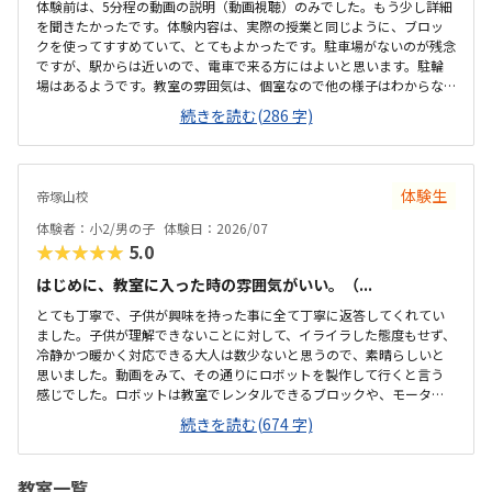
体験前は、5分程の動画の説明（動画視聴）のみでした。もう少し詳細
を聞きたかったです。体験内容は、実際の授業と同じように、ブロッ
クを使ってすすめていて、とてもよかったです。駐車場がないのが残念
ですが、駅からは近いので、電車で来る方にはよいと思います。駐輪
場はあるようです。教室の雰囲気は、個室なので他の様子はわからな
いです。いくつか部屋があるようでしたが、特に説明を受けていない
続きを読む(286 字)
です。料金の説明はなく、資料を見たのですが、個別指導なので高く
ても仕方ないのかなと思いました。個別指導なので、子供に合わせて
対応してもらえます。80分は長いかと思いましたが、ちょうどよかっ
たです。
体験生
帝塚山校
体験者：小2/男の子
体験日：2026/07
★★★★★
5.0
はじめに、教室に入った時の雰囲気がいい。（...
とても丁寧で、子供が興味を持った事に全て丁寧に返答してくれてい
ました。子供が理解できないことに対して、イライラした態度もせず、
冷静かつ暖かく対応できる大人は数少ないと思うので、素晴らしいと
思いました。動画をみて、その通りにロボットを製作して行くと言う
感じでした。ロボットは教室でレンタルできるブロックや、モーター
などです。タブレットの操作も子供自身ができるので、機械に強くな
続きを読む(674 字)
るなという印象でした。家から自転車ですぐのところにあります。駐
輪スペースもあり、場所も道路面に接しているので、すぐに見つけら
れ、わかりやすいです。シンプルで無駄のない部屋でした。白を基調
教室一覧