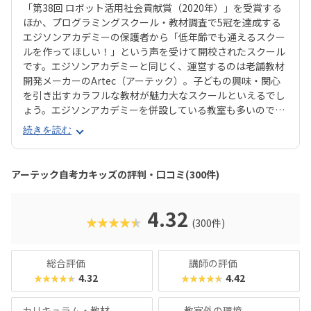
「第38回 ロボット活用社会貢献賞（2020年）」を受賞する
ほか、プログラミングスクール・教材調査で5冠を達成する
エジソンアカデミーの保護者から「低年齢でも通えるスクー
ルを作ってほしい！」という声を受けて開校されたスクール
です。エジソンアカデミーと同じく、運営するのは老舗教材
開発メーカーのArtec（アーテック）。子どもの興味・関心
を引き出すカラフルな教材が魅力大なスクールといえるでし
ょう。エジソンアカデミーを併設している教室も多いので、
年齢が上がっても同系列の教室に通い続けられるのが魅力で
続きを読む
す。授業は1ヶ月に4回で、60分ずつ。推奨年齢は年長〜小3
で、授業を通して集中力や創造力を育みます。カリキュラム
はブロックを使った図形パズルに取り組む「パズル」、ロボ
アーテック自考力キッズの評判・口コミ(300件)
ットを組み立てて動かす「ロボット」、パソコンを使ってロ
ボットを動かす「プログラミング」の3つが合わさってお
り、コエテコの口コミにも「いろいろな能力がバランスよく
4.32
★★★★★
(300件)
育ちそう」という声が寄せられています。とくに評価が高い
のは「パズル」で、低年齢の子どもでも気負うことなくロボ
ットやプログラミングの世界に入っていけると評判です。大
総合評価
講師の評価
好きなブロックをきっかけに、これからの社会で必要とされ
4.32
4.42
★★★★★
★★★★★
るスキルの芽を育てたいと考える保護者におすすめのスクー
ルといえるでしょう。
カリキュラム・教材
教室外の環境