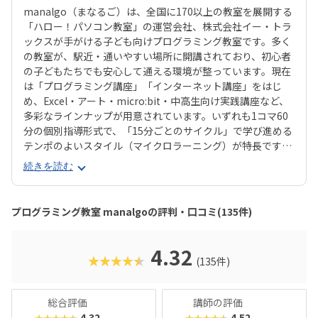
manalgo（まなるご）は、全国に170以上の教室を展開する
「ハロー！パソコン教室」の運営会社、株式会社イー・トラ
ックスが手がける子ども向けプログラミング教室です。多く
の教室が、駅近・通いやすい場所に開講されており、初心者
の子どもたちでも安心して通える環境が整っています。現在
は「プログラミング講座」「インターネット講座」をはじ
め、Excel・アート・micro:bit・中高生向け実践講座など、
多彩なラインナップが用意されています。いずれも1コマ60
分の個別指導形式で、「15分ごとのサイクル」で学び進める
テンポのよいスタイル（マイクロラーニング）が特長です。
中でも「ジュニア・プログラミング検定」に準拠したプログ
続きを読む
ラミング講座では、実際にほぼ満点で合格したお子さんもお
り、保護者からの信頼も厚い内容となっています。楽しく学
ぶだけでなく、“かたちに残る成果”が得られるのも魅力のひ
プログラミング教室 manalgoの評判・口コミ(135件)
とつです。
4.32
★★★★★
(135件)
総合評価
講師の評価
4.32
4.52
★★★★★
★★★★★