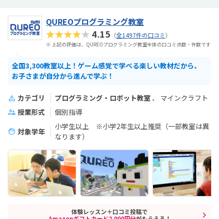
QUREOプログラミング教室
★★★★★
4.15
（
全1497件の口コミ
）
※ 上記の評価は、QUREOプログラミング教室全体の口コミ点数・件数です
全国3,300教室以上！ゲーム感覚で学べる楽しい教材だから、
お子さまが自分から進んで学ぶ！
カテゴリ
プログラミング・ロボット教室
マインクラフト
授業形式
個別指導
小学生以上 ※小学2年生以上推奨（一部教室は異
対象学年
なります）
体験レッスン＋口コミ投稿で
Amazonギフトカード2,000円分
がもらえる！