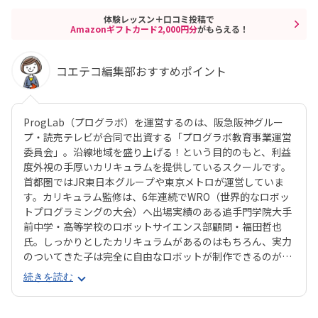
体験レッスン＋口コミ投稿で
Amazonギフトカード2,000円分
がもらえる！
コエテコ編集部おすすめポイント
ProgLab（プログラボ）を運営するのは、阪急阪神グルー
プ・読売テレビが合同で出資する「プログラボ教育事業運営
委員会」。沿線地域を盛り上げる！という目的のもと、利益
度外視の手厚いカリキュラムを提供しているスクールです。
首都圏ではJR東日本グループや東京メトロが運営していま
す。カリキュラム監修は、6年連続でWRO（世界的なロボッ
トプログラミングの大会）へ出場実績のある追手門学院大手
前中学・高等学校のロボットサイエンス部顧問・福田哲也
氏。しっかりとしたカリキュラムがあるのはもちろん、実力
のついてきた子は完全に自由なロボットが制作できるのが魅
力！教室の都合に合わせるのではなく、子どもの興味・関心
続きを読む
に合わせた学習ができるので、「ちょっとずつロボットに詳
しくなりたい♪」なんてお子さんはもちろん、「将来はぜ
ひ、エンジニアに」という本格志向のお子さんも大満足間違