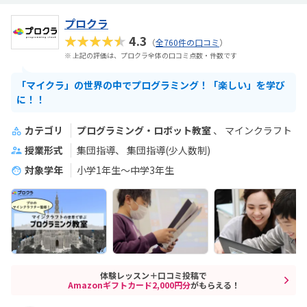
プロクラ
★★★★★
4.3
（
全760件の口コミ
）
※ 上記の評価は、プロクラ全体の口コミ点数・件数です
「マイクラ」の世界の中でプログラミング！「楽しい」を学び
に！！
カテゴリ
プログラミング・ロボット教室
マインクラフト
授業形式
集団指導
集団指導(少人数制)
対象学年
小学1年生～中学3年生
体験レッスン＋口コミ投稿で
Amazonギフトカード2,000円分
がもらえる！