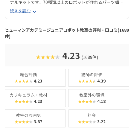
ナルキットです。70種類以上のロボットが作れるパーツ構成
で、飽きずに続けやすい点も特徴です。 月2回の90分授業で
続きを読む
は、ロボットを完成させる「基本製作」と、オリジナル改造
に挑戦する「応用実践」を繰り返す設計。子どもたちは毎
回、新しい達成感と成長を実感できる仕組みになっていま
ヒューマンアカデミージュニアロボット教室の評判・口コミ(1689
す。 自ら考え、試行錯誤しながらロボットを動かす経験は、
件)
創造力や論理的思考力を育むだけでなく、学ぶ楽しさそのも
のを教えてくれるはずです。
4.23
★★★★★
(1689件)
総合評価
講師の評価
4.23
4.39
★★★★★
★★★★★
カリキュラム・教材
教室外の環境
4.23
4.18
★★★★★
★★★★★
教室の雰囲気
料金
3.87
3.22
★★★★★
★★★★★