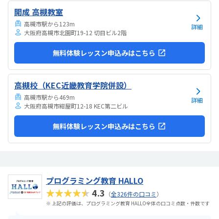
でいます。担当の方と相談して今回のコースが向いてるんじゃないか
開成 高槻教室
と勧められました。
高槻市駅から123m
詳細
大阪府高槻市北園町19-12 切目ビル2階
無料体験レッスン申込みはこちら
高槻校（KEC近畿教育学院併設）
高槻市駅から469m
詳細
大阪府高槻市紺屋町12-18 KEC第二ビル
無料体験レッスン申込みはこちら
プログラミング教育 HALLO
★★★★★
4.3
（
全326件の口コミ
）
※ 上記の評価は、プログラミング教育 HALLO全体の口コミ点数・件数です