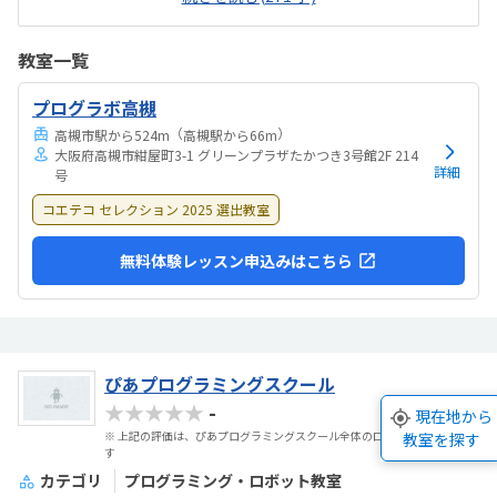
かな感じました。単発で参加できるシステムがあればもっと良いと思
いました初めて体験することもあり、楽しい様子でした。また参加し
たいと思ったようで、良い経験になったと思います
教室一覧
プログラボ高槻
（
）
高槻市駅から524m
高槻駅から66m
大阪府高槻市紺屋町3-1 グリーンプラザたかつき3号館2F 214
詳細
号
コエテコ セレクション 2025 選出教室
無料体験レッスン申込みはこちら
ぴあプログラミングスクール
★★★★★
-
現在地から
※ 上記の評価は、ぴあプログラミングスクール全体の口コミ点数・件数で
教室を探す
す
カテゴリ
プログラミング・ロボット教室