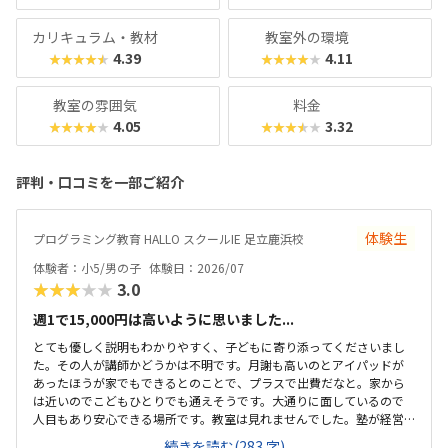
カリキュラム・教材
教室外の環境
4.39
4.11
★★★★★
★★★★★
教室の雰囲気
料金
4.05
3.32
★★★★★
★★★★★
評判・口コミを一部ご紹介
体験生
プログラミング教育 HALLO スクールIE 足立鹿浜校
体験者：小5/男の子
体験日：2026/07
★★★★★
3.0
週1で15,000円は高いように思いました...
とても優しく説明もわかりやすく、子どもに寄り添ってくださいまし
た。その人が講師かどうかは不明です。月謝も高いのとアイパッドが
あったほうが家でもできるとのことで、プラスで出費だなと。家から
は近いのでこどもひとりでも通えそうです。大通りに面しているので
人目もあり安心できる場所です。教室は見れませんでした。塾が経営
しているとのことで塾の方の教室は少し覗けました。建物自体が古い
続きを読む(283 字)