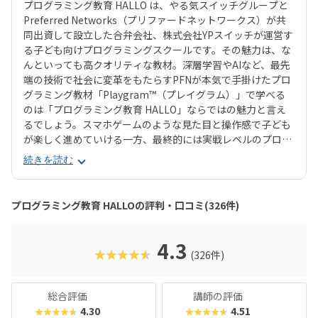
プログラミング教育 HALLO は、やる気スイッチグループと
Preferred Networks（プリファードネットワークス）が共
同出資して設立した合弁会社、株式会社YPスイッチが運営す
る子ども向けプログラミングスクールです。その魅力は、な
んといっても高クオリティな教材。深層学習やAIなど、最先
端の技術で社会に変革をもたらすPFNが本気で手掛けたプロ
グラミング教材「Playgram™（プレイグラム）」で学べる
のは「プログラミング教育 HALLO」ならではの魅力と言え
るでしょう。スマホゲームのような見た目と操作感で子ども
が楽しく進めていける一方、最終的には実戦レベルのプログ
ラミングスキルが身につく「Playgram」には、まるでマイ
続きを読む
ンクラフト（マイクラ）のように3D空間をデザインできるモ
ードも。子どもの創造性と技術力、そのどちらも高めていけ
るスクールをお探しのご家庭にぴったりのスクールです。ま
プログラミング教育 HALLOの評判・口コミ(326件)
た、運営元のやる気スイッチグループといえば、子どもの性
格や学習タイプを見極める「個性診断テスト（ETS）」も有
名。学習計画や講師とのマッチングに使われるそうで、「教
4.3
★★★★★
(326件)
材はいいけど、先生との相性が……」なんてトラブルも極力
防ぎます。入り口は楽しく、奥行きはどこまでも！ぜひお近
くの教室に足を運んでみてくださいね。
総合評価
講師の評価
4.30
4.51
★★★★★
★★★★★