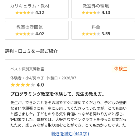
カリキュラム・教材
教室外の環境
4.12
4.13
★★★★★
★★★★★
教室の雰囲気
料金
4.02
3.55
★★★★★
★★★★★
評判・口コミを一部ご紹介
体験生
ベスト個別真岡教室
体験者：小4/男の子
体験日：2026/07
★★★★★
4.0
プログラミング教室を体験して、先生の教え方...
先生が、できたことをその場ですぐに褒めてくださり、子どもの些細
な変化や頑張りにも丁寧に反応してくださっていたのが、とても良い
と感じました。子どものやる気や自信につながる関わり方だと感じ、
好印象でした。体験では、大好きなマインクラフトを使った授業だっ
たため、楽しみながら取り組むことができ、とても良かったです。た
だ、今後もずっとマインクラフトを使った内容ではないと伺ったの
続きを読む(440 字)
で、その後も興味を持って取り組めるかどうかは少し気になる点でし