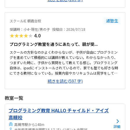
感じでした。週1で15,000円は高いように思いました。もう少し回数を
増やしてもらうか、下げてもらえると助かります。説明してくれた方
はとても説明がわかりやすく、こどもに寄り添ってくださいました。
通塾生
スクールIE 朝霞台校
受講時：小4~現在/男の子
投稿日：2026/07/18
★★★★★
4.0
プログラミング教室を通うにあたって、親が受...
スクールの方針なのかよくわからないが、子供が自由にプログラミン
グを進めていて積極的には講師が教えていない。わからなかったり、
つまずいた時に、子供から質問をして教えてる感じ。プログラミング
自体は、ipadにインストールされているので、家でも塾でも好きな時
にできる教材になっている。授業内容やカリキュラムは見学をしてい
ないので子供の話だが、積極的に講師が教えていないみたい。月1回は
続きを読む(597 字)
プログラミングで作ったものを発表すると聞いていたが、実施してな
いみたい。駅からは徒歩ですぐ来れる距離で、一本道だから迷うこと
なく来れるので立地は良いと思います。駐車場はないので、車の送迎
教室一覧
は路上駐車になります。駐輪スペースはあるので子供一人でも近い人
なら行けると思います。奥の方まで覗いたことはないので詳しくはわ
プログラミング教育 HALLO チャイルド・アイズ
からないが、入り口や教室の内装は奇麗だと思います。気軽に入りや
すい感じがします。ひとそれぞれになってしまい...
高槻校
高槻市駅から148m
詳細
大阪府高槻市北園町18-17 プレジデント北園3F