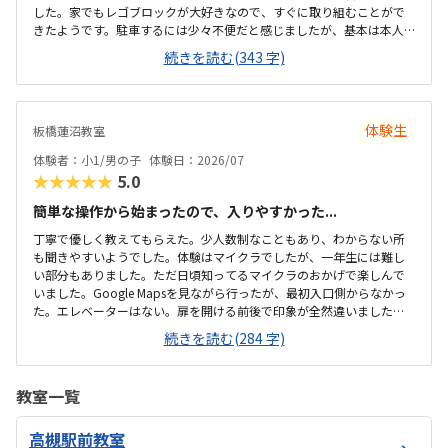
した。家でもレゴブロックが大好きなので、すぐに取り組むことがで
きたようです。駐車するには少々不便だと感じましたが、基本は本人
の送迎だけになるので問題ないと感じましたし、駅ちかでなくても車
続きを読む(343 字)
なので問題ないです落ち着いた雰囲気でしたが、作業スペースが子供
の人数には狭いのではないかと思いました。せめて1か月3回 もしく
は90分ではなく120分だといいかなと、プログラミング教室は週1回の
月4回でしたので、少し高いと感じました。まだ短時間での体験でした
体験生
板橋蓮沼教室
ので、これから良い点が増えてくるのではないかと思います。
体験者：小1/男の子
体験日：2026/07
★★★★★
5.0
簡単な操作から始まったので、入りやすかった...
丁寧で優しく教えてもらえた。少人数制なこともあり、わからない所
も聞きやすいようでした。体験はマイクラでしたが、一年生には難し
い部分もありました。ただ日頃知ってるマイクラのおかげで楽しんで
いました。Google Mapsを見ながら行ったが、最初入口側からなかっ
た。エレベーターはない。扉を開ける前後で印象が全然違いました。
とても綺麗で、広々としていました。教室内は土足でしたが、全体的
続きを読む(284 字)
に綺麗でした。プログラミングあるあるですが、やっぱり月2回にして
は高い。他の習い事もしているので悩みどころです。マイクラで遊ん
でいるという印象が少なかった。ちゃんと学びがたくさんあった。
教室一覧
高槻駅前教室