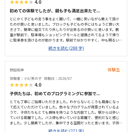
★★★★★
4.0
初めての体験でしたが、親も子も満足出来たで...
とにかく子どもの言う事をよく聞いて、一緒に笑いながら教えて頂け
たのが良いと思いました。ブロックも子どもの手にはちょうど良い大
きさで、簡単に組立てたり外したりが出来るのが良いと思います。教
室が駅前で、駐車場もショッピングモールと提携されてるようで帰り
に駐車券を頂けるのが助かります。駅前で分かりやすく、中も明るい
雰囲気で、初めてでも緊張すること無くとけ込めたので良いと思いま
続きを読む(288 字)
した。他の教室も比較しましたが、大体同じような金額設定かな？と
思います。初期投資がかからないのが魅力です。とにかく何でも興味
津々の子なのですごが、どんどん触らせて頂けて子どもも満足出来た
のが良かったです。
体験生
野田阪神
体験者：小5/男の子
体験日：2026/07
★★★★★
4.0
子供たちは、初めてのプログラミングに参加で...
とても丁寧にご指導いただきました。わからないところも親身になっ
て応えていただけていました。色々なプログラムが用意されているよ
うで、子供たちもとても興味を持つような内容でした。駅からは歩い
ていける距離でした。バス停も歩いていける距離で、便利だなと感じ
ました。少し簡素でしたが、集中できる空間だったと思います。子供
たちが主体的に学べる空間があったと思います月々の費用は少し高い
続きを読む(271 字)