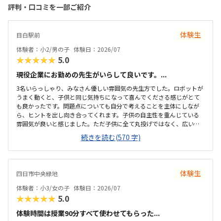
評判・口コミを一部ご紹介
体験生
目白駅前
体験者：小2/男の子
体験日：2026/07
★★★★★
5.0
現役企業にお勤めの先生がいらして良いです。...
3名いらっしゃり、みなさん優しい雰囲気の先生方でした。ロボットが
うまく動くと、子供と同じ気持ちになって喜んでくださる感じがとて
も良かったです。問題点についても自分で考えることを主体にしなが
ら、ヒントを出し向き合ってくれます。子供の自主性を重んじている
雰囲気が良いと感じました。ただ子供に全て丸投げではなく、広い机
の上に「教科書とキットをどこに置いたらやりやすいかな？」と声を
続きを読む(570 字)
かけてくださり、そこから自分で考えていました。ロボット作りもヒ
ントをいただきながら、自分で教科書を読んで作り上げていました。
駅近くですが、静かな環境です。急な坂道があるので、暑い夏など、重
いキットを背負っていく小さな子供には少し大変かも。清潔で、安心
体験生
四日市中央緑地
できました。入室したら必ず手を洗うルールも良いです。教室にある
教科書などもきちんと整理整頓されています。キット代が兄弟割引で
体験者：小3/女の子
体験日：2026/07
半額になりました。入会金も無料に。欲を言えば、...
★★★★★
5.0
体験時間は授業90分すべて使わせてもらった...