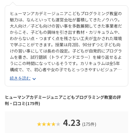
ヒューマンアカデミージュニアこどもプログラミング教室の
魅力は、なんといっても運営会社が蓄積してきたノウハウ。
大人向け／子ども向けの習い事を多数展開してきた事業者だ
からこそ、子どもの興味を引き出す教材・カリキュラムや、
わからない点・つまずく点を残さない工夫が生かされた環境
で学ぶことができます。授業は月2回、90分ずつと子ども向
けの習い事にしては長めの設定。子どもが自発的にプログラ
ムを書き、試行錯誤（トライアンドエラー）を繰り返せるよ
うにこの時間になっているそうです。カリキュラムは全5年
構成で、で、初心者や女の子でもとっつきやすいビジュアル
プログラミングツール「Scratch（スクラッチ）」から初め
続きを読む
て、エンジニアが実際に使用するプログラミング言語「Java
Script」までステップアップすることができます。ベーシッ
クコースではマウス操作など、パソコンの操作自体から学べ
ヒューマンアカデミージュニアこどもプログラミング教室の評
るので、自宅でまったくパソコンをさわったことのないお子
判・口コミ(175件)
さんでも戸惑うことなく授業に入っていけるでしょう。大学
入試やオフィスワークなど、「将来のことを考えて習わせて
おきたい」方におすすめのスクールといえます。また、いず
4.23
★★★★★
(175件)
れもヒューマンオリジナルの教材で学べるので、高クオリテ
ィな指導を求める保護者におすすめできます。