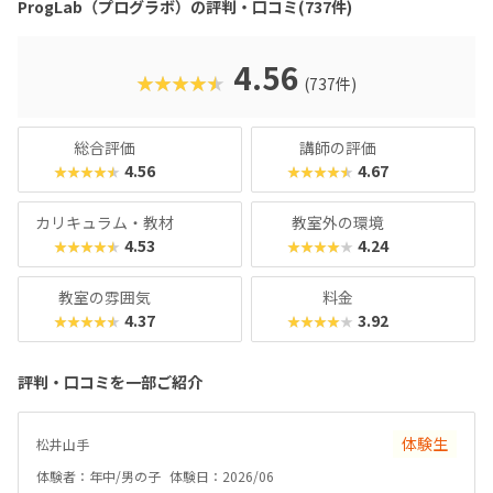
ProgLab（プログラボ）の評判・口コミ(737件)
いなしです。また、プログラボでは、時代に合わせて常に新
しいカリキュラムを追加しています。近年は、年少さんから
ものづくりを楽しめる「プログラボ クリエイターズ」、新聞
4.56
★★★★★
(737件)
記者のメソッドで読解力や表現力を養う「ロジカルリーディ
ング・ライティング講座」、グローバル人材の育成をめざす
オンライン英語講座「Global STEAM Program”InterEd”」
総合評価
講師の評価
など、多彩な学びの機会を提供です。経営基盤が堅固だから
4.56
4.67
★★★★★
★★★★★
こそ、流行りすたりに惑わされない「本物」の教育が受けら
れるスクールと言えるでしょう。本格派ではあるものの、ク
カリキュラム・教材
教室外の環境
ラス内は和気あいあいとした楽しい雰囲気なので、ぜひ気軽
4.53
4.24
★★★★★
★★★★★
にお近くの教室を訪れてみてくださいね。
教室の雰囲気
料金
4.37
3.92
★★★★★
★★★★★
評判・口コミを一部ご紹介
体験生
松井山手
体験者：年中/男の子
体験日：2026/06