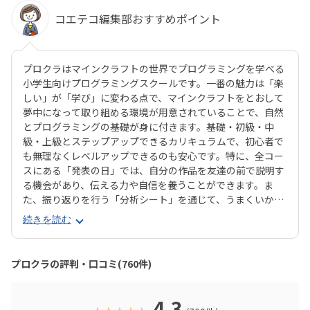
コエテコ編集部おすすめポイント
プロクラはマインクラフトの世界でプログラミングを学べる
小学生向けプログラミングスクールです。一番の魅力は「楽
しい」が「学び」に変わる点で、マインクラフトをとおして
夢中になって取り組める環境が用意されていることで、自然
とプログラミングの基礎が身に付きます。基礎・初級・中
級・上級とステップアップできるカリキュラムで、初心者で
も無理なくレベルアップできるのも安心です。特に、全コー
スにある「発表の日」では、自分の作品を友達の前で説明す
る機会があり、伝える力や自信を養うことができます。ま
た、振り返りを行う「分析シート」を通じて、うまくいかな
かった点をどう改善するかを考える習慣が身に付くのも特徴
続きを読む
です。さらに、講師は子どもたちの答えを引き出すコーチン
グ型指導を採用。自分で考え、解決する力を育みます。全国
600以上の教室で展開され、初めてでも安心して参加できる
プロクラの評判・口コミ(760件)
無料体験も実施中。遊びながら未来につながる力を育てられ
る、今注目のプログラミング教室です。
4.3