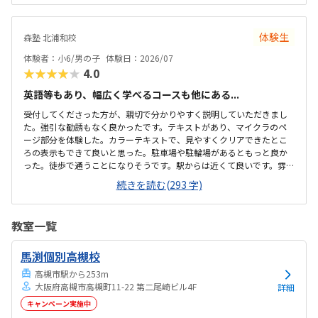
た。教室は自宅から15分ほどの距離にあり、通いやすいと感じまし
た。また、駐車場もあるため、送り迎えもしやすく、安心して通わせ
られる環境だと思いました。教室は一人ひとりの席が完全に仕切られ
体験生
森塾 北浦和校
ているわけではありませんが、壁などで視線が分散しにくい工夫がさ
れており、集中しやすい雰囲気だと感じました。月4回（1回50分）で
体験者：小6/男の子
体験日：2026/07
約12,000円という料金は、我が家にとってはや...
★★★★★
4.0
英語等もあり、幅広く学べるコースも他にある...
受付してくださった方が、親切で分かりやすく説明していただきまし
た。強引な勧誘もなく良かったです。テキストがあり、マイクラのペ
ージ部分を体験した。カラーテキストで、見やすくクリアできたとこ
ろの表示もできて良いと思った。駐車場や駐輪場があるともっと良か
った。徒歩で通うことになりそうです。駅からは近くて良いです。雰囲
気も良く、清潔感もあった。部屋が区切られていて、個人スペースも
続きを読む(293 字)
確保されていて良かった。基本料金以外に、追加料金があまり無さそ
うで良かった。できれば、毎月1万以内で通いたいです。子供に熱心に
話しかけてくださったり、褒めてくださって、子供が頑張ろうという
教室一覧
気持ちになれて良かった。
馬渕個別高槻校
高槻市駅から253m
大阪府高槻市高槻町11-22 第二尾崎ビル4F
詳細
キャンペーン実施中