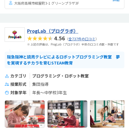
大阪府高槻市紺屋町3-1 グリーンプラザ3F
ProgLab（プログラボ）
★★★★★
4.56
（
全737件の口コミ
）
※ 上記の評価は、ProgLab（プログラボ）全体の口コミ点数・件数です
阪急阪神と読売テレビによるロボットプログラミング教室 夢
を実現するチカラを育むSTEAM教育
カテゴリ
プログラミング・ロボット教室
授業形式
集団指導
対象学年
年長～中学校3年生