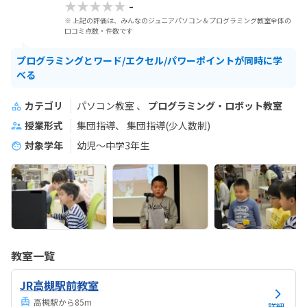
★★★★★
-
※ 上記の評価は、みんなのジュニアパソコン＆プログラミング教室全体の
口コミ点数・件数です
プログラミングとワード/エクセル/パワーポイントが同時に学
べる
カテゴリ
パソコン教室
プログラミング・ロボット教室
授業形式
集団指導
集団指導(少人数制)
対象学年
幼児～中学3年生
教室一覧
JR高槻駅前教室
高槻駅から85m
詳細