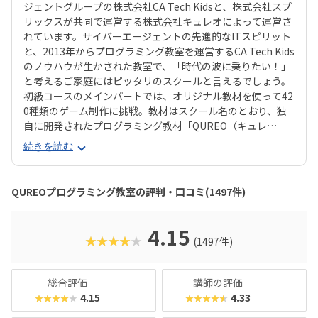
ジェントグループの株式会社CA Tech Kidsと、株式会社スプ
リックスが共同で運営する株式会社キュレオによって運営さ
れています。サイバーエージェントの先進的なITスピリット
と、2013年からプログラミング教室を運営するCA Tech Kids
のノウハウが生かされた教室で、「時代の波に乗りたい！」
と考えるご家庭にはピッタリのスクールと言えるでしょう。
初級コースのメインパートでは、オリジナル教材を使って42
0種類のゲーム制作に挑戦。教材はスクール名のとおり、独
自に開発されたプログラミング教材「QUREO（キュレ
オ）」です。スマホゲームのような感覚でサクサク進められ
続きを読む
るのに、本格的な内容が学べるのが魅力。子どもにとっても
「やらされている感」がないので、楽しくゲームをクリアし
ていくようなペースでどんどん学習を進めていけます。教材
QUREOプログラミング教室の評判・口コミ(1497件)
のデザイン性も高く、実際にスマホゲーム開発で使用されて
いたキャラクター素材などを多数収録。リッチなグラフィッ
クに慣れている今の子どもでも、「安っぽい」「子どもっぽ
4.15
★★★★★
(1497件)
い」と思わず勉強に取り組めるでしょう。学習結果は通信簿
のような形で確認できるので、保護者も安心ですね。
総合評価
講師の評価
4.15
4.33
★★★★★
★★★★★