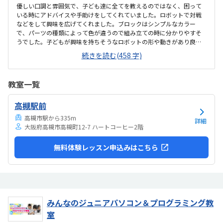
優しい口調と雰囲気で、子ども達に全てを教えるのではなく、困って
いる時にアドバイスや手助けをしてくれていました。ロボットで対戦
などをして興味を広げてくれました。ブロックはシンプルなカラー
で、パーツの種類によって色が違うので組み立ての時に分かりやすそ
うでした。子どもが興味を持ちそうなロボットの形や動きがあり良か
ったです。駐車場は停めやすく、分かりやすい場所にあるので助かり
続きを読む(458 字)
ます。近くに別の施設もあるので、習ってない兄弟が過ごしやすいと
思いました。教室はシンプルで余計なものが置いてないので集中でき
そうです。清潔な空間でした。授業を1日に2コマとれたり、翌月に回
教室一覧
したりできるのは助かります。料金は今の物価で考えれば高いとは思
いませんが、子どもの成長具合で判断すると思います。子どもが自発
高槻駅前
的にどんどん作り進めていったのには正直驚きました。最初からたく
さんあれこれ説明されずブロックを触らせてもらったの...
高槻市駅から335m
詳細
大阪府高槻市高槻町12-7 ハートコーヒー2階
無料体験レッスン申込みはこちら
みんなのジュニアパソコン＆プログラミング教
室