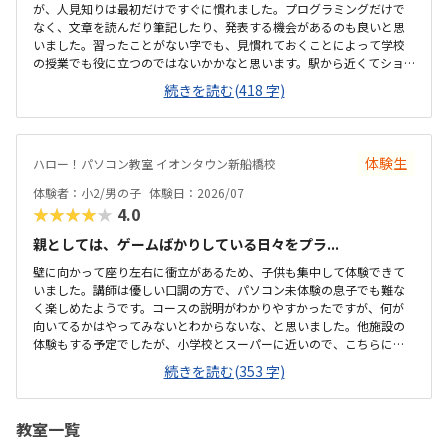
が、人見知りは最初だけですぐに慣れました。プログラミングだけで
なく、文章を読んだり筆記したり、発表する機会があるのも良いと思
いました。習ったことがない字でも、見慣れておくことによって学校
の授業でも役に立つのではないかかなと思います。駅から近くてショ
ッピングモールの中にあるので便利です。車で来ても授業分の駐車券
続きを読む(418 字)
は付けてくれるそうです。ドコモショップ内なので音が気になるかと
思いましたが、扉を閉めればそんなに気になりませんでした。一面ガ
ラスなので程よい解放感で授業の様子が見れます。プログラミング教
室としてはこれくらいかな、という印象です。教材はマイクラなので
体験生
ハロー！パソコン教室 イオンタウン新船橋校
プライベートでも使えるからいいかな、と思ってます。学校で使って
いるパソコンはタッチパネルタイプなので、キーボードは打てるかな
体験者：小2/男の子
体験日：2026/07
と心配でしたが、すぐに慣れました。コマンド１つでた...
★★★★★
4.0
親としては、ゲームばかりしている日々をプラ...
壁に向かって座り左右に衝立があるため、子供も集中して体験できて
いました。講師は優しい口調の方で、パソコン未体験の息子でも難な
く楽しめたようです。コースの説明がわかりやすかったですが、何が
向いてるかはやってみないとわからないな、と思いました。他施設の
体験もする予定でしたが、小学校とスーパーに近いので、こちらに決
めました。息子はゲーミングチェアに初めて座れて嬉しかったようで
続きを読む(353 字)
す。開放的というよりは、落ち着いて楽しめるところが、息子には合
っていそうです。少し高いなという印象ですが、自宅のパソコンから
も利用できるとの事なので、やる気次第では納得できそうだなと思い
教室一覧
ました。日頃はSwitchで、マイクラやぽこあポケモンで建築を楽しん