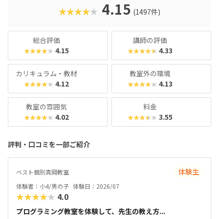
クに慣れている今の子どもでも、「安っぽい」「子どもっぽ
4.15
★★★★★
(1497件)
い」と思わず勉強に取り組めるでしょう。学習結果は通信簿
のような形で確認できるので、保護者も安心ですね。
総合評価
講師の評価
4.15
4.33
★★★★★
★★★★★
カリキュラム・教材
教室外の環境
4.12
4.13
★★★★★
★★★★★
教室の雰囲気
料金
4.02
3.55
★★★★★
★★★★★
評判・口コミを一部ご紹介
体験生
ベスト個別真岡教室
体験者：小4/男の子
体験日：2026/07
★★★★★
4.0
プログラミング教室を体験して、先生の教え方...