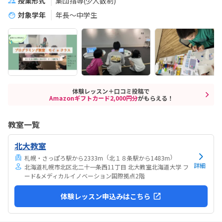
授業形式
集団指導(少人数制)
対象学年
年長～中学生
体験レッスン＋口コミ投稿で
Amazonギフトカード2,000円分
がもらえる！
教室一覧
北大教室
（
）
札幌・さっぽろ駅から2333m
北１８条駅から1483m
詳細
北海道札幌市北区北二十一条西11丁目 北大教室北海道大学 フ
ード&メディカルイノベーション国際拠点2階
体験レッスン申込みはこちら