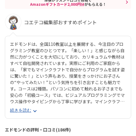
Amazonギフトカード2,000円分
がもらえる！
コエテコ編集部おすすめポイント
エドモンドは、全国110教室以上を展開する、今注目のプロ
グラミング教室のひとつです。「楽しい！」と感じながら自
然に力がつくことを大切にしており、カリキュラムや教材は
すべて自社開発されています。実際にご利用のご家庭から
は、「家でもマインクラフトで自分からプログラムを試す姿
に驚いた！」という声もあり、授業をきっかけにお子さん
の“やってみたい！”という気持ちを引き出すことも魅力で
す。コースは2種類。パソコンに初めて触れるお子さまでも
安心の「初級コース」では、ビジュアルプログラミングでマ
ウス操作やタイピングから丁寧に学びます。マインクラフト
の世界でキャラクター「エージェント」に命令を出しなが
続きを読む
ら、プログラミングを体験的に習得できます。より本格的に
学びたい方向けの「中級コース」では、プログラミング言語
「JavaScript」を使ったテキストプログラミングに挑戦。ゲ
エドモンドの評判・口コミ(186件)
ーム感覚でステージをクリアしていく中で、関数や条件分岐