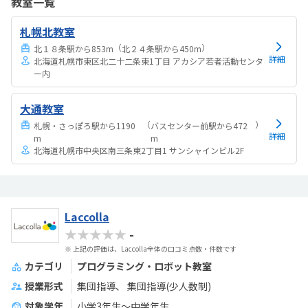
教室一覧
札幌北教室
（
）
北１８条駅から853m
北２４条駅から450m
詳細
北海道札幌市東区北二十二条東1丁目 アカシア若者活動センタ
ー内
大通教室
（
）
札幌・さっぽろ駅から1190
バスセンター前駅から472
詳細
m
m
北海道札幌市中央区南三条東2丁目1 サンシャインビル2F
Laccolla
★★★★★
-
※ 上記の評価は、Laccolla全体の口コミ点数・件数です
カテゴリ
プログラミング・ロボット教室
授業形式
集団指導
集団指導(少人数制)
対象学年
小学3年生〜中学年生