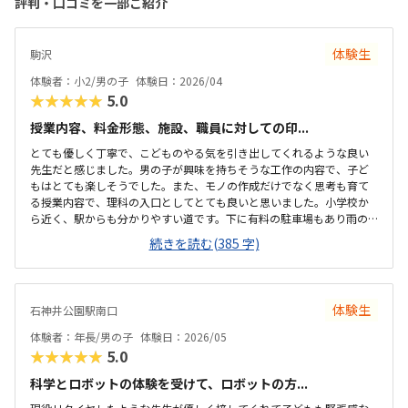
評判・口コミを一部ご紹介
体験生
駒沢
体験者：小2/男の子
体験日：2026/04
★★★★★
5.0
授業内容、料金形態、施設、職員に対しての印...
とても優しく丁寧で、こどものやる気を引き出してくれるような良い
先生だと感じました。男の子が興味を持ちそうな工作の内容で、子ど
もはとても楽しそうでした。また、モノの作成だけでなく思考も育て
る授業内容で、理科の入口としてとても良いと思いました。小学校か
ら近く、駅からも分かりやすい道です。下に有料の駐車場もあり雨の
日の送迎でも楽だと思いました。子供の自主性を重んじる雰囲気で、
続きを読む(385 字)
子どもたちは皆のびのびとしてました。職員の方も皆挨拶をしっかり
してくれて笑顔溢れ良い印象でした。月2回、教材費込みでこちらの値
段に何の不満もありません。他教室と比べて特段高いこともなく、平
均的な金額だと思います。先生たちがとにかく子どものしたいことや
体験生
石神井公園駅南口
自主性を優先してくれて、子どもたちがのびのび楽しそうにしていた
のが良かった。授業内容も子どもが好きそうな楽しく学べる科学で、
体験者：年長/男の子
体験日：2026/05
大満足で帰ってきました。
★★★★★
5.0
科学とロボットの体験を受けて、ロボットの方...