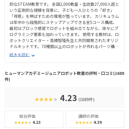
的なSTEAM教育です。 全国2,000教室・生徒数27,000人超と
いう圧倒的な規模を背景に、子ども一人ひとりの「好き」
「得意」を伸ばすための環境が整っています。 カリキュラム
は年中から段階的にステップアップできる全5コース構成。
最初はブロック感覚でロボットを組み立てながら、徐々にプ
ログラミング要素も加わっていきます。 使用する教材は、ロ
ボットクリエイター・高橋智隆先生と共同開発されたオリジ
ナルキットです。70種類以上のロボットが作れるパーツ構成
で、飽きずに続けやすい点も特徴です。 月2回の90分授業で
続きを読む
は、ロボットを完成させる「基本製作」と、オリジナル改造
に挑戦する「応用実践」を繰り返す設計。子どもたちは毎
回、新しい達成感と成長を実感できる仕組みになっていま
ヒューマンアカデミージュニアロボット教室の評判・口コミ(1689
す。 自ら考え、試行錯誤しながらロボットを動かす経験は、
件)
創造力や論理的思考力を育むだけでなく、学ぶ楽しさそのも
のを教えてくれるはずです。
4.23
★★★★★
(1689件)
総合評価
講師の評価
4.23
4.39
★★★★★
★★★★★