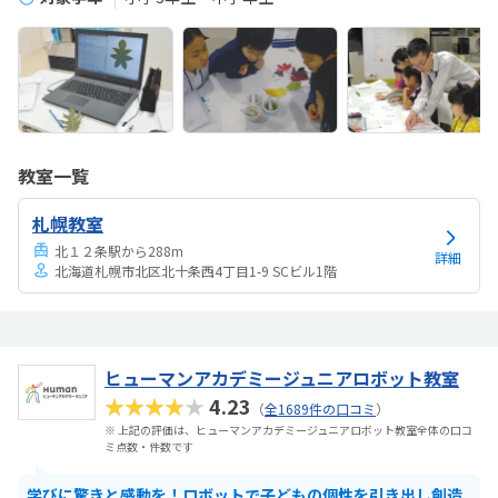
教室一覧
札幌教室
北１２条駅から288m
詳細
北海道札幌市北区北十条西4丁目1-9 SCビル1階
ヒューマンアカデミージュニアロボット教室
★★★★★
4.23
（
全1689件の口コミ
）
※ 上記の評価は、ヒューマンアカデミージュニアロボット教室全体の口コ
ミ点数・件数です
学びに驚きと感動を！ロボットで子どもの個性を引き出し創造