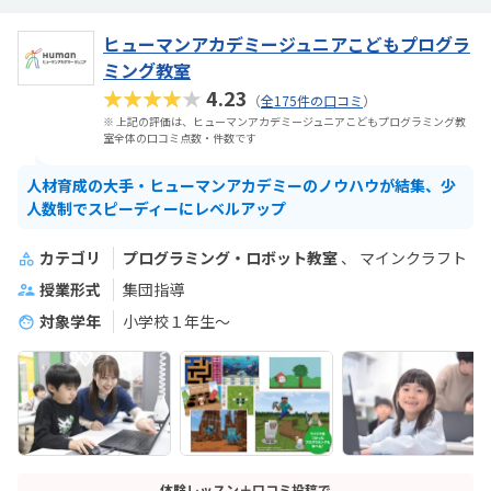
ヒューマンアカデミージュニアこどもプログラ
ミング教室
★★★★★
4.23
（
全175件の口コミ
）
※ 上記の評価は、ヒューマンアカデミージュニアこどもプログラミング教
室全体の口コミ点数・件数です
人材育成の大手・ヒューマンアカデミーのノウハウが結集、少
人数制でスピーディーにレベルアップ
カテゴリ
プログラミング・ロボット教室
マインクラフト
授業形式
集団指導
対象学年
小学校１年生〜
体験レッスン＋口コミ投稿で