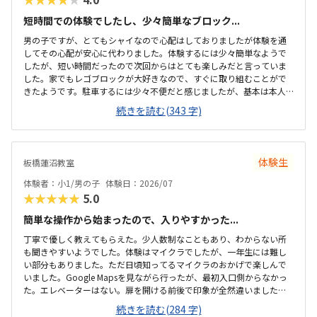
短時間での体験でしたし、少々簡単なブロック...
男の子ですが、とてもシャイなので心配はしておりましたが体験を通
してその心配が安心に代わりました。体験するには少々簡単なようで
したが、短い時間だったので次回からはとても楽しみだと言っていま
した。家でもレゴブロックが大好きなので、すぐに取り組むことがで
きたようです。駐車するには少々不便だと感じましたが、基本は本人
の送迎だけになるので問題ないと感じましたし、駅ちかでなくても車
続きを読む(343 字)
なので問題ないです落ち着いた雰囲気でしたが、作業スペースが子供
の人数には狭いのではないかと思いました。せめて1か月3回 もしく
は90分ではなく120分だといいかなと、プログラミング教室は週1回の
月4回でしたので、少し高いと感じました。まだ短時間での体験でした
体験生
板橋蓮沼教室
ので、これから良い点が増えてくるのではないかと思います。
体験者：小1/男の子
体験日：2026/07
★★★★★
5.0
簡単な操作から始まったので、入りやすかった...
丁寧で優しく教えてもらえた。少人数制なこともあり、わからない所
も聞きやすいようでした。体験はマイクラでしたが、一年生には難し
い部分もありました。ただ日頃知ってるマイクラのおかげで楽しんで
いました。Google Mapsを見ながら行ったが、最初入口側からなかっ
た。エレベーターはない。扉を開ける前後で印象が全然違いました。
とても綺麗で、広々としていました。教室内は土足でしたが、全体的
続きを読む(284 字)
に綺麗でした。プログラミングあるあるですが、やっぱり月2回にして