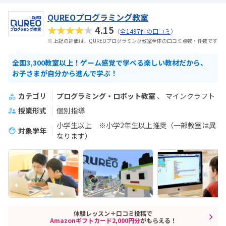
QUREOプログラミング教室
★★★★★
4.15
（
全1497件の口コミ
）
※ 上記の評価は、QUREOプログラミング教室全体の口コミ点数・件数です
全国3,300教室以上！ゲーム感覚で学べる楽しい教材だから、
お子さまが自分から進んで学ぶ！
カテゴリ
プログラミング・ロボット教室
マインクラフト
授業形式
個別指導
小学生以上 ※小学2年生以上推奨（一部教室は異
対象学年
なります）
体験レッスン＋口コミ投稿で
Amazonギフトカード2,000円分
がもらえる！