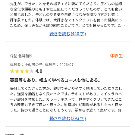
先生が、できたことをその場ですぐに褒めてくださり、子どもの些細
な変化や頑張りにも丁寧に反応してくださっていたのが、とても良い
と感じました。子どものやる気や自信につながる関わり方だと感じ、
好印象でした。体験では、大好きなマインクラフトを使った授業だっ
たため、楽しみながら取り組むことができ、とても良かったです。た
だ、今後もずっとマインクラフトを使った内容ではないと伺ったの
続きを読む(440 字)
で、その後も興味を持って取り組めるかどうかは少し気になる点でし
た。教室は自宅から15分ほどの距離にあり、通いやすいと感じまし
た。また、駐車場もあるため、送り迎えもしやすく、安心して通わせ
られる環境だと思いました。教室は一人ひとりの席が完全に仕切られ
体験生
森塾 北浦和校
ているわけではありませんが、壁などで視線が分散しにくい工夫がさ
れており、集中しやすい雰囲気だと感じました。月4回（1回50分）で
体験者：小6/男の子
体験日：2026/07
約12,000円という料金は、我が家にとってはや...
★★★★★
4.0
英語等もあり、幅広く学べるコースも他にある...
受付してくださった方が、親切で分かりやすく説明していただきまし
た。強引な勧誘もなく良かったです。テキストがあり、マイクラのペ
ージ部分を体験した。カラーテキストで、見やすくクリアできたとこ
ろの表示もできて良いと思った。駐車場や駐輪場があるともっと良か
った。徒歩で通うことになりそうです。駅からは近くて良いです。雰囲
気も良く、清潔感もあった。部屋が区切られていて、個人スペースも
続きを読む(293 字)
確保されていて良かった。基本料金以外に、追加料金があまり無さそ
うで良かった。できれば、毎月1万以内で通いたいです。子供に熱心に
話しかけてくださったり、褒めてくださって、子供が頑張ろうという