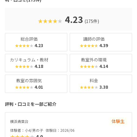
さんでも戸惑うことなく授業に入っていけるでしょう。大学
入試やオフィスワークなど、「将来のことを考えて習わせて
おきたい」方におすすめのスクールといえます。また、いず
4.23
★★★★★
(175件)
れもヒューマンオリジナルの教材で学べるので、高クオリテ
ィな指導を求める保護者におすすめできます。
総合評価
講師の評価
4.23
4.39
★★★★★
★★★★★
カリキュラム・教材
教室外の環境
4.18
4.14
★★★★★
★★★★★
教室の雰囲気
料金
4.01
3.38
★★★★★
★★★★★
評判・口コミを一部ご紹介
体験生
横浜青葉台
体験者：小4/男の子
体験日：2026/06
★★★★★
4.0