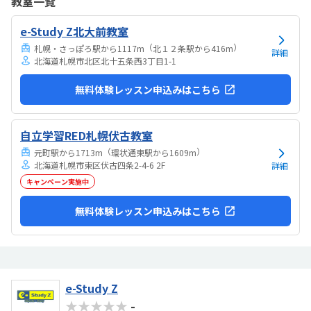
教室一覧
気持ちになれて良かった。
e-Study Z北大前教室
（
）
札幌・さっぽろ駅から1117m
北１２条駅から416m
詳細
北海道札幌市北区北十五条西3丁目1-1
無料体験レッスン申込みはこちら
自立学習RED札幌伏古教室
（
）
元町駅から1713m
環状通東駅から1609m
北海道札幌市東区伏古四条2-4-6 2F
詳細
キャンペーン実施中
無料体験レッスン申込みはこちら
e-Study Z
★★★★★
-