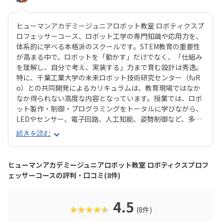
ヒューマンアカデミージュニアロボット教室 ロボティクスプ
ロフェッサーコース、ロボット工学の専門知識や応用力を、
体系的に学べる本格派のスクールです。STEM教育の重要性
が高まる中で、ロボットを「動かす」だけでなく、「仕組み
を理解し、自分で考え、実装する」力まで育む設計は秀逸。
特に、千葉工業大学の未来ロボット技術研究センター（fuR
o）との共同開発によるカリキュラムは、教育現場ではなか
なか得られない高度な内容となっています。授業では、ロボ
ット製作・制御・プログラミングをトータルに学びながら、
LEDやセンサー、電子回路、人工知能、姿勢制御など、多岐
にわたる技術にも触れられます。基礎から応用まで段階的に
続きを読む
学べる3年間のカリキュラムは、小学校高学年～中学生の
「もっと知りたい・つくりたい」気持ちを確実に伸ばしてく
れる構成です。また、受講生の多くが、自ら深い興味を持っ
ヒューマンアカデミージュニアロボット教室 ロボティクスプロフ
て入会する点も特徴的。全国の仲間と技術やアイデアを競う
ェッサーコースの評判・口コミ(8件)
「ロボプロ全国大会」もモチベーション向上につながる貴重
な機会です。「将来、ロボットやAIに関わる仕事がしたい」
「中学受験や高校での理数教育に備えたい」そんなお子さま
4.5
★★★★★
(8件)
に、間違いなくおすすめできるコースです。ロボットを“遊