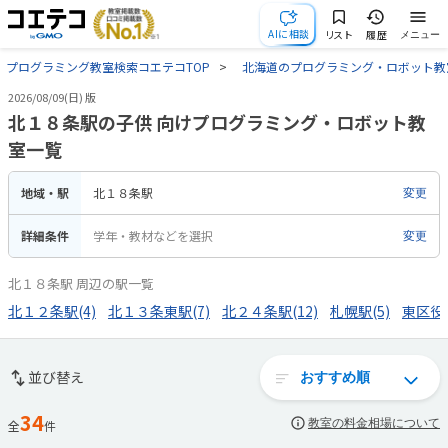
AIに相談
リスト
履歴
メニュー
プログラミング教室検索コエテコTOP
北海道のプログラミング・ロボット教
2026/08/09(日) 版
北１８条駅の子供 向けプログラミング・ロボット教
室一覧
地域・駅
北１８条駅
変更
詳細条件
学年・教材などを選択
変更
北１８条駅 周辺の駅一覧
北１２条駅(4)
北１３条東駅(7)
北２４条駅(12)
札幌駅(5)
東区役所
並び替え
34
教室の料金相場について
全
件