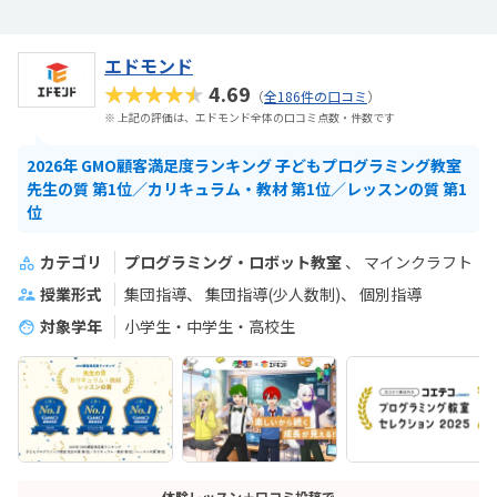
エドモンド
★★★★★
4.69
（
全186件の口コミ
）
※ 上記の評価は、エドモンド全体の口コミ点数・件数です
2026年 GMO顧客満足度ランキング 子どもプログラミング教室
先生の質 第1位／カリキュラム・教材 第1位／レッスンの質 第1
位
カテゴリ
プログラミング・ロボット教室
マインクラフト
授業形式
集団指導
集団指導(少人数制)
個別指導
対象学年
小学生・中学生・高校生
体験レッスン＋口コミ投稿で