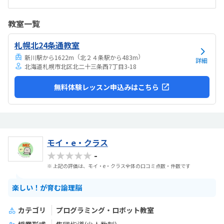
は高い。他の習い事もしているので悩みどころです。マイクラで遊ん
でいるという印象が少なかった。ちゃんと学びがたくさんあった。
教室一覧
札幌北24条通教室
（
）
新川駅から1622m
北２４条駅から483m
詳細
北海道札幌市北区北二十三条西7丁目3-18
無料体験レッスン申込みはこちら
モイ・e・クラス
★★★★★
-
※ 上記の評価は、モイ・e・クラス全体の口コミ点数・件数です
楽しい！が育む論理脳
カテゴリ
プログラミング・ロボット教室