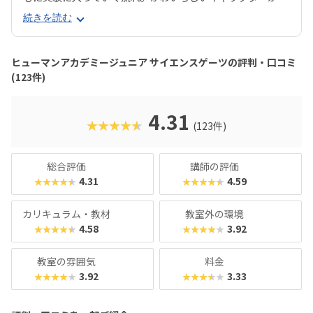
場するビデオ教材で子どもの興味をじゅうぶんに引き出して
続きを読む
から実験に移っていくことで、より科学の世界にのめり込ん
でいけそうですね。扱う実験はどれも安全性の高いものです
が、授業ではオリジナルの白衣・安全メガネをしっかり着
ヒューマンアカデミージュニア サイエンスゲーツの評判・口コミ
用。ただの遊びや体験イベントにとどまらない、「まじめに
(123件)
実験に取り組む姿勢」を育みます。「市販の実験キットは買
ったけど、作っただけで終わってしまった……」なんてお子
さまにおすすめです。理科実験教室といえば「理系」「男の
4.31
★★★★★
(123件)
子」のイメージが強いですが、直営教室では男女半々〜女の
子がちょっと多めのクラスも。将来の進路や男女差にかかわ
らず、子どもの好奇心の芽を養い、身近なテーマを通して思
総合評価
講師の評価
考力を育めるスクールと言えるでしょう。
4.31
4.59
★★★★★
★★★★★
カリキュラム・教材
教室外の環境
4.58
3.92
★★★★★
★★★★★
教室の雰囲気
料金
3.92
3.33
★★★★★
★★★★★