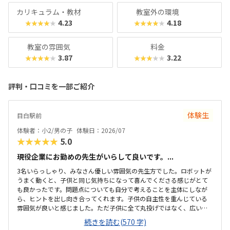
カリキュラム・教材
教室外の環境
4.23
4.18
★★★★★
★★★★★
教室の雰囲気
料金
3.87
3.22
★★★★★
★★★★★
評判・口コミを一部ご紹介
体験生
目白駅前
体験者：小2/男の子
体験日：2026/07
★★★★★
5.0
現役企業にお勤めの先生がいらして良いです。...
3名いらっしゃり、みなさん優しい雰囲気の先生方でした。ロボットが
うまく動くと、子供と同じ気持ちになって喜んでくださる感じがとて
も良かったです。問題点についても自分で考えることを主体にしなが
ら、ヒントを出し向き合ってくれます。子供の自主性を重んじている
雰囲気が良いと感じました。ただ子供に全て丸投げではなく、広い机
の上に「教科書とキットをどこに置いたらやりやすいかな？」と声を
続きを読む(570 字)
かけてくださり、そこから自分で考えていました。ロボット作りもヒ