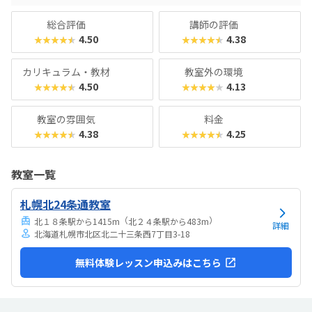
び”で終わらせず、“学問”として深めたいご家庭にこそ、ぜ
ひ体験していただきたい教室です。
総合評価
講師の評価
4.50
4.38
★★★★★
★★★★★
カリキュラム・教材
教室外の環境
4.50
4.13
★★★★★
★★★★★
教室の雰囲気
料金
4.38
4.25
★★★★★
★★★★★
教室一覧
札幌北24条通教室
（
）
北１８条駅から1415m
北２４条駅から483m
詳細
北海道札幌市北区北二十三条西7丁目3-18
無料体験レッスン申込みはこちら