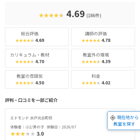
などの実践的なプログラミングスキルが自然と身につきま
す。成長が“見える”チェックシートやタイピングシートな
4.69
★★★★★
(186件)
ど、“続けたくなる仕組み”が整っているため、高い継続率に
繋がっています。マインクラフトが好きなお子さんはもちろ
ん、「好きなことから将来につながる力を育てたい」「子ど
総合評価
講師の評価
もの成長を実感したい」というご家庭にもおすすめのスクー
4.69
4.78
★★★★★
★★★★★
ルです！
カリキュラム・教材
教室外の環境
4.70
4.39
★★★★★
★★★★★
教室の雰囲気
料金
4.50
4.02
★★★★★
★★★★★
評判・口コミを一部ご紹介
現在地から
体験生
エドモンド 水戸元台町校
教室を探す
体験者：小2/男の子
体験日：2026/07
★★★★★
3.0