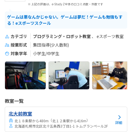
※ 上記の評価は、e-Study Z全体の口コミ点数・件数です
ゲームは悪なんかじゃない。ゲームは夢だ！ゲームも勉強もす
る！eスポーツスクール
カテゴリ
プログラミング・ロボット教室
eスポーツ教室
授業形式
集団指導(少人数制)
対象学年
小学生/中学生
教室一覧
北大前教室
（
）
北１８条駅から480m
北１２条駅から416m
詳細
北海道札幌市北区北十五条西3丁目1-1 トムグランペール2F