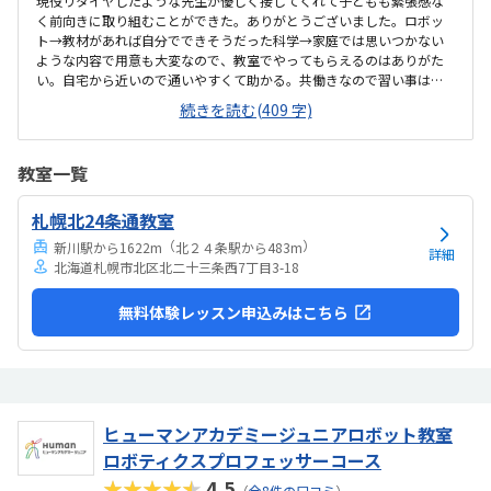
現役リタイヤしたような先生が優しく接してくれて子どもも緊張感な
く前向きに取り組むことができた。ありがとうございました。ロボッ
ト→教材があれば自分でできそうだった科学→家庭では思いつかない
ような内容で用意も大変なので、教室でやってもらえるのはありがた
い。自宅から近いので通いやすくて助かる。共働きなので習い事は土
日どちらかでハシゴすることが多いので、立地が駅前などで良い場所
続きを読む(409 字)
だと他の習い事と掛け持ちしやすい良くも悪くもなく特記することは
ございません。普通でした。汚くなく清潔に保たれている印象です。
一クラスあたりの定員を聞き忘れてしまったため適正な評価ができず
教室一覧
申し訳ありませんが、ロボットは、基本的には自分で進めるので、人
件費がかからないため少し割高かなと思います。科学も都心と遜色な
札幌北24条通教室
い価格設定なので決して安くはないかなと思います。スーパーボール
をもってかえれたり、ロボットが動いたりして得るもの...
（
）
新川駅から1622m
北２４条駅から483m
詳細
北海道札幌市北区北二十三条西7丁目3-18
無料体験レッスン申込みはこちら
ヒューマンアカデミージュニアロボット教室
ロボティクスプロフェッサーコース
★★★★★
4.5
（
全8件の口コミ
）