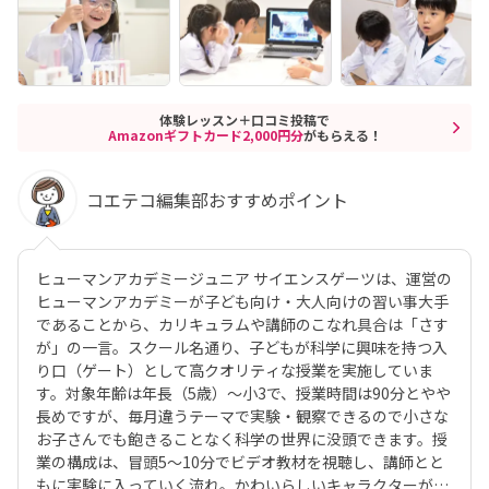
体験レッスン＋口コミ投稿で
Amazonギフトカード2,000円分
がもらえる！
コエテコ編集部おすすめポイント
ヒューマンアカデミージュニア サイエンスゲーツは、運営の
ヒューマンアカデミーが子ども向け・大人向けの習い事大手
であることから、カリキュラムや講師のこなれ具合は「さす
が」の一言。スクール名通り、子どもが科学に興味を持つ入
り口（ゲート）として高クオリティな授業を実施していま
す。対象年齢は年長（5歳）〜小3で、授業時間は90分とやや
長めですが、毎月違うテーマで実験・観察できるので小さな
お子さんでも飽きることなく科学の世界に没頭できます。授
業の構成は、冒頭5〜10分でビデオ教材を視聴し、講師とと
もに実験に入っていく流れ。かわいらしいキャラクターが登