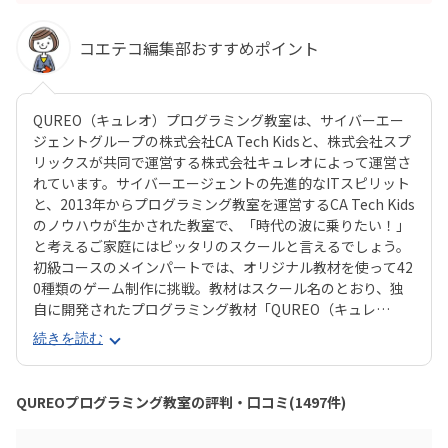
コエテコ編集部おすすめポイント
QUREO（キュレオ）プログラミング教室は、サイバーエー
ジェントグループの株式会社CA Tech Kidsと、株式会社スプ
リックスが共同で運営する株式会社キュレオによって運営さ
れています。サイバーエージェントの先進的なITスピリット
と、2013年からプログラミング教室を運営するCA Tech Kids
のノウハウが生かされた教室で、「時代の波に乗りたい！」
と考えるご家庭にはピッタリのスクールと言えるでしょう。
初級コースのメインパートでは、オリジナル教材を使って42
0種類のゲーム制作に挑戦。教材はスクール名のとおり、独
自に開発されたプログラミング教材「QUREO（キュレ
オ）」です。スマホゲームのような感覚でサクサク進められ
続きを読む
るのに、本格的な内容が学べるのが魅力。子どもにとっても
「やらされている感」がないので、楽しくゲームをクリアし
ていくようなペースでどんどん学習を進めていけます。教材
QUREOプログラミング教室の評判・口コミ(1497件)
のデザイン性も高く、実際にスマホゲーム開発で使用されて
いたキャラクター素材などを多数収録。リッチなグラフィッ