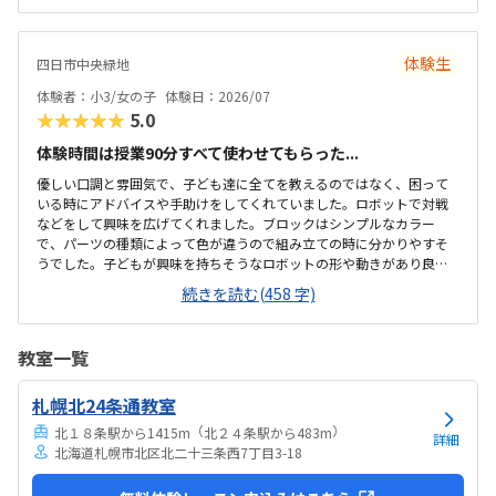
ントをいただきながら、自分で教科書を読んで作り上げていました。
駅近くですが、静かな環境です。急な坂道があるので、暑い夏など、重
いキットを背負っていく小さな子供には少し大変かも。清潔で、安心
体験生
四日市中央緑地
できました。入室したら必ず手を洗うルールも良いです。教室にある
教科書などもきちんと整理整頓されています。キット代が兄弟割引で
体験者：小3/女の子
体験日：2026/07
半額になりました。入会金も無料に。欲を言えば、...
★★★★★
5.0
体験時間は授業90分すべて使わせてもらった...
優しい口調と雰囲気で、子ども達に全てを教えるのではなく、困って
いる時にアドバイスや手助けをしてくれていました。ロボットで対戦
などをして興味を広げてくれました。ブロックはシンプルなカラー
で、パーツの種類によって色が違うので組み立ての時に分かりやすそ
うでした。子どもが興味を持ちそうなロボットの形や動きがあり良か
ったです。駐車場は停めやすく、分かりやすい場所にあるので助かり
続きを読む(458 字)
ます。近くに別の施設もあるので、習ってない兄弟が過ごしやすいと
思いました。教室はシンプルで余計なものが置いてないので集中でき
そうです。清潔な空間でした。授業を1日に2コマとれたり、翌月に回
教室一覧
したりできるのは助かります。料金は今の物価で考えれば高いとは思
いませんが、子どもの成長具合で判断すると思います。子どもが自発
札幌北24条通教室
的にどんどん作り進めていったのには正直驚きました。最初からたく
さんあれこれ説明されずブロックを触らせてもらったの...
（
）
北１８条駅から1415m
北２４条駅から483m
詳細
北海道札幌市北区北二十三条西7丁目3-18