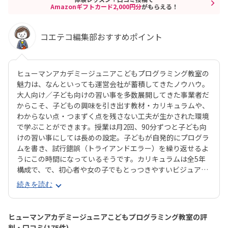
Amazonギフトカード2,000円分
がもらえる！
コエテコ編集部おすすめポイント
ヒューマンアカデミージュニアこどもプログラミング教室の
魅力は、なんといっても運営会社が蓄積してきたノウハウ。
大人向け／子ども向けの習い事を多数展開してきた事業者だ
からこそ、子どもの興味を引き出す教材・カリキュラムや、
わからない点・つまずく点を残さない工夫が生かされた環境
で学ぶことができます。授業は月2回、90分ずつと子ども向
けの習い事にしては長めの設定。子どもが自発的にプログラ
ムを書き、試行錯誤（トライアンドエラー）を繰り返せるよ
うにこの時間になっているそうです。カリキュラムは全5年
構成で、で、初心者や女の子でもとっつきやすいビジュアル
プログラミングツール「Scratch（スクラッチ）」から初め
続きを読む
て、エンジニアが実際に使用するプログラミング言語「Java
Script」までステップアップすることができます。ベーシッ
クコースではマウス操作など、パソコンの操作自体から学べ
ヒューマンアカデミージュニアこどもプログラミング教室の評
るので、自宅でまったくパソコンをさわったことのないお子
判・口コミ(175件)