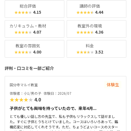
京大学の伊藤謝恩ホールで行われるというから驚き。プログ
総合評価
講師の評価
ラミングスキルはもちろん、企画書を書いたり、プレゼンを
4.15
4.44
★★★★★
★★★★★
したりといったスキルもつけることができます。母体は大人
向けのパソコンスクールなので、「ついでに自分もスキルア
カリキュラム・教材
教室外の環境
ップしてみようかな？」なんてこともできちゃいますよ！
4.07
4.36
★★★★★
★★★★★
教室の雰囲気
料金
4.00
3.52
★★★★★
★★★★★
評判・口コミを一部ご紹介
体験生
国分寺マルイ教室
体験者：小1/男の子
体験日：2026/07
★★★★★
4.0
子供がとても興味を持っていたので、来年4月...
とても優しい話し方の先生で、私も子供もリラックスして話せまし
た。すぐに子供とうちとけていました。コースはいろいろあって、臨
機応変に対応してくれそうです。ただ、ちょうどよいコースのスター