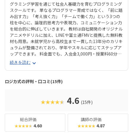
グラミング学習を通じて社会人基礎力を育むプログラミング
スクールです。 単なるプログラマー育成ではなく、「前に踏
み出す力」「考え抜く力」「チームで働く力」という3つの
柱を中心に、論理的思考力や表現力、コミュニケーション力
を総合的に伸ばしていきます。 教材は自社開発のオリジナル
アニメやドリルに加え、LINEや富士通FMVと提携した無料教
材も用意。未就学児から高校生まで一貫した13年分のカリキ
ュラムが整備されており、学年やスキルに応じてステップア
ップできます。 料金面でも、入会金3,000円・授業料60分あ
たり1,800円とリーズナブル。年間で比較しても他スクール
続きを読む
より大幅に低コストで学べるのが大きな魅力です。 さらに
「全国選抜小学生プログラミング大会」や独自の認定制度な
ど、チャレンジの場も多数。 プログラミングだけでなく、人
ロジカ式の評判・口コミ(15件)
前での発表や課題解決に取り組む経験が、将来の進学や社会
で役立つ力につながります。
4.6
★★★★★
(15件)
総合評価
講師の評価
4.60
4.87
★★★★★
★★★★★