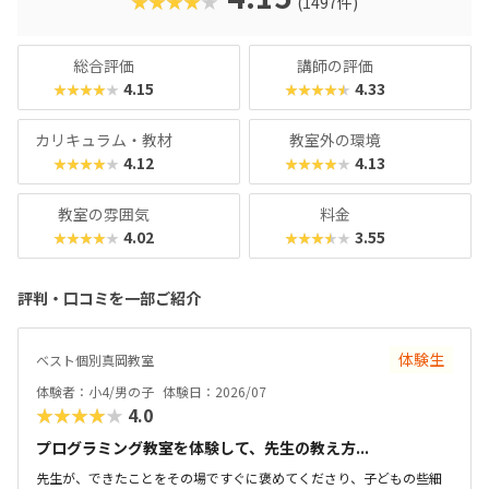
★★★★★
(1497件)
い」と思わず勉強に取り組めるでしょう。学習結果は通信簿
のような形で確認できるので、保護者も安心ですね。
総合評価
講師の評価
4.15
4.33
★★★★★
★★★★★
カリキュラム・教材
教室外の環境
4.12
4.13
★★★★★
★★★★★
教室の雰囲気
料金
4.02
3.55
★★★★★
★★★★★
評判・口コミを一部ご紹介
体験生
ベスト個別真岡教室
体験者：小4/男の子
体験日：2026/07
★★★★★
4.0
プログラミング教室を体験して、先生の教え方...
先生が、できたことをその場ですぐに褒めてくださり、子どもの些細