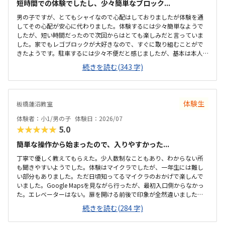
短時間での体験でしたし、少々簡単なブロック...
男の子ですが、とてもシャイなので心配はしておりましたが体験を通
してその心配が安心に代わりました。体験するには少々簡単なようで
したが、短い時間だったので次回からはとても楽しみだと言っていま
した。家でもレゴブロックが大好きなので、すぐに取り組むことがで
きたようです。駐車するには少々不便だと感じましたが、基本は本人
の送迎だけになるので問題ないと感じましたし、駅ちかでなくても車
続きを読む(343 字)
なので問題ないです落ち着いた雰囲気でしたが、作業スペースが子供
の人数には狭いのではないかと思いました。せめて1か月3回 もしく
は90分ではなく120分だといいかなと、プログラミング教室は週1回の
月4回でしたので、少し高いと感じました。まだ短時間での体験でした
体験生
板橋蓮沼教室
ので、これから良い点が増えてくるのではないかと思います。
体験者：小1/男の子
体験日：2026/07
★★★★★
5.0
簡単な操作から始まったので、入りやすかった...
丁寧で優しく教えてもらえた。少人数制なこともあり、わからない所
も聞きやすいようでした。体験はマイクラでしたが、一年生には難し
い部分もありました。ただ日頃知ってるマイクラのおかげで楽しんで
いました。Google Mapsを見ながら行ったが、最初入口側からなかっ
た。エレベーターはない。扉を開ける前後で印象が全然違いました。
とても綺麗で、広々としていました。教室内は土足でしたが、全体的
続きを読む(284 字)
に綺麗でした。プログラミングあるあるですが、やっぱり月2回にして
は高い。他の習い事もしているので悩みどころです。マイクラで遊ん