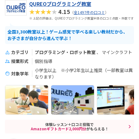
QUREOプログラミング教室
★★★★★
4.15
（
全1497件の口コミ
）
※ 上記の評価は、QUREOプログラミング教室全体の口コミ点数・件数です
全国3,300教室以上！ゲーム感覚で学べる楽しい教材だから、
お子さまが自分から進んで学ぶ！
カテゴリ
プログラミング・ロボット教室
マインクラフト
授業形式
個別指導
小学生以上 ※小学2年生以上推奨（一部教室は異
対象学年
なります）
体験レッスン＋口コミ投稿で
Amazonギフトカード2,000円分
がもらえる！