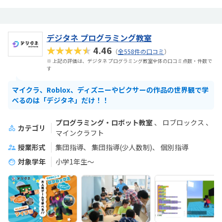
デジタネ プログラミング教室
★★★★★
4.46
（
全558件の口コミ
）
※ 上記の評価は、デジタネ プログラミング教室全体の口コミ点数・件数で
す
マイクラ、Roblox、ディズニーやピクサーの作品の世界観で学
べるのは「デジタネ」だけ！！
プログラミング・ロボット教室
ロブロックス
カテゴリ
マインクラフト
授業形式
集団指導
集団指導(少人数制)
個別指導
対象学年
小学1年生～