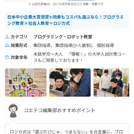
※ 上記の評価は、ロジカ式全体の口コミ点数・件数です
日本中小企業大賞受賞✨効果もコスパも選ぶなら！プログラミ
ング教育×社会人教育＝ロジカ式
カテゴリ
プログラミング・ロボット教室
授業形式
集団指導
集団指導(少人数制)
個別指導
未就学児～大人 「情報Ⅰ」の大学入試対策コー
対象学年
スもご用意しております！
コエテコ編集部おすすめポイント
ロジカ式は「遊ぶだけじゃ、つまらない」を合言葉に、プロ