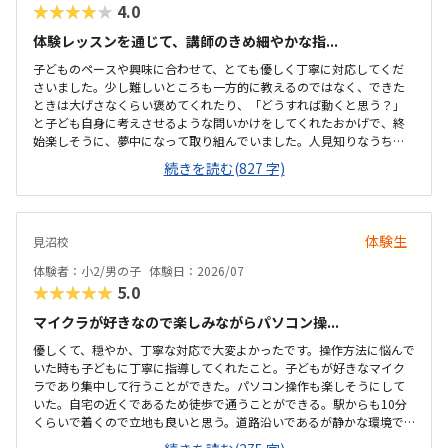
★★★★★
4.0
体験レッスンを通じて、講師のきめ細やかな指...
子どものペースや興味に合わせて、とても優しく丁寧に対応してくだ
さいました。少し難しいところも一方的に教えるのではなく、できた
ときは大げさなくらい褒めてくれたり、「どうすれば動くと思う？」
と子ども自身に考えさせるような問いかけをしてくれたおかげで、終
始楽しそうに、夢中になって取り組んでいました。人見知りなうちの
子もすぐに緊張がほぐれ、安心して楽しく学べたと感じています。子
続きを読む(827 字)
どもが大好きなロブロックスの世界を舞台にしているため、最初から
最後まで高いモチベーションで取り組めていました。ただ遊ぶだけで
なく、ゲームを作るというプロセスを通じて、自然とプログラミング
の基礎や論理的思考力が学べるカリキュラムになっていて素晴らしい
体験生
見沼校
と感じました。自分の思い描いた動きが画面上にすぐに反映される仕
組みも、子どもの「もっと作りたい」という意欲をを引き出すのにぴ
体験者：小2/男の子
体験日：2026/07
ったりだと思いました。最寄り駅から近く、大通りを通...
★★★★★
5.0
マイクラが好きなので楽しみながらパソコン操...
優しくて、穏やか、丁寧な対応で大変よかったです。操作方法に悩んで
いた時も子どもに丁寧に指導してくれたこと。子どもが好きなマイク
ラであり集中して行うことができた。パソコン操作も楽しそうにして
いた。自宅の近くであるため徒歩で通うことができる。駅からも10分
くらいで着くので立地も良いと思う。道路沿いであるが静かな環境で
子どもも落ち着いて集中して授業を受けることができた。プログラミ