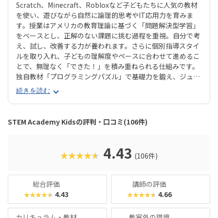
Scratch、Minecraft、Robloxなど子どもたちに人気の教材
を使い、遊びながら自然に論理的思考やIT応用力を育みま
す。授業はアメリカの教育理論に基づく「問題解決型学習」
をベースとし、正解のない課題に挑む過程を重視。自分で考
え、試し、改善する力が養われます。さらに個別指導スタイ
ルを取り入れ、子どもの理解度やペースに合わせて進めるこ
とで、無理なく「できた！」を積み重ねられる仕組みです。
独自教材「プログラミングパズル」で基礎力を鍛え、ジュニ
ア・プログラミング検定の取得もサポート。校舎は東京・神
続きを読む
奈川・埼玉・千葉に展開し、オンライン授業にも対応してい
ます。柔軟なコース選択や振替制度も整っており、継続しや
すい環境で将来につながる次世代スキルを学べます。
STEM Academy Kidsの評判・口コミ(106件)
4.43
★★★★★
(106件)
総合評価
講師の評価
4.43
4.66
★★★★★
★★★★★
カリキュラム・教材
教室外の環境