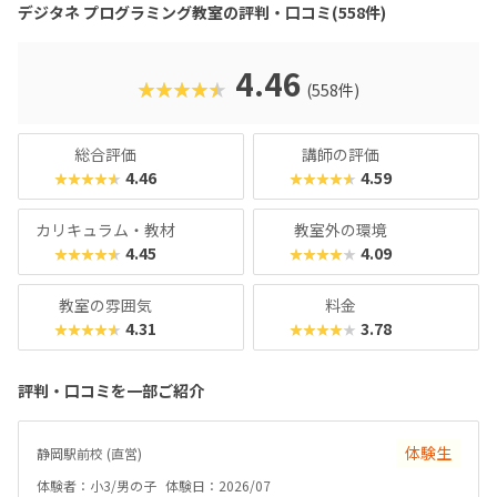
に大人気のマインクラフトやロブロックスなどを活用するこ
デジタネ プログラミング教室の評判・口コミ(558件)
とで、ゲーム感覚で楽しみながら、自然とプログラミング的
思考が身につくカリキュラムになっているんです。実践的な
学びを通して、子どもたちは未来を生き抜くための土台をし
4.46
★★★★★
(558件)
っかりと築くことができます。ここでは、デジタネプログラ
ミング教室の魅力や、どんなコースで学べるのかを、分かり
やすくご紹介していきますね。
総合評価
講師の評価
4.46
4.59
★★★★★
★★★★★
カリキュラム・教材
教室外の環境
4.45
4.09
★★★★★
★★★★★
教室の雰囲気
料金
4.31
3.78
★★★★★
★★★★★
評判・口コミを一部ご紹介
体験生
静岡駅前校 (直営)
体験者：小3/男の子
体験日：2026/07