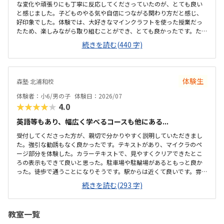
な変化や頑張りにも丁寧に反応してくださっていたのが、とても良い
と感じました。子どものやる気や自信につながる関わり方だと感じ、
好印象でした。体験では、大好きなマインクラフトを使った授業だっ
たため、楽しみながら取り組むことができ、とても良かったです。た
だ、今後もずっとマインクラフトを使った内容ではないと伺ったの
続きを読む(440 字)
で、その後も興味を持って取り組めるかどうかは少し気になる点でし
た。教室は自宅から15分ほどの距離にあり、通いやすいと感じまし
た。また、駐車場もあるため、送り迎えもしやすく、安心して通わせ
られる環境だと思いました。教室は一人ひとりの席が完全に仕切られ
体験生
森塾 北浦和校
ているわけではありませんが、壁などで視線が分散しにくい工夫がさ
れており、集中しやすい雰囲気だと感じました。月4回（1回50分）で
体験者：小6/男の子
体験日：2026/07
約12,000円という料金は、我が家にとってはや...
★★★★★
4.0
英語等もあり、幅広く学べるコースも他にある...
受付してくださった方が、親切で分かりやすく説明していただきまし
た。強引な勧誘もなく良かったです。テキストがあり、マイクラのペ
ージ部分を体験した。カラーテキストで、見やすくクリアできたとこ
ろの表示もできて良いと思った。駐車場や駐輪場があるともっと良か
った。徒歩で通うことになりそうです。駅からは近くて良いです。雰囲
気も良く、清潔感もあった。部屋が区切られていて、個人スペースも
続きを読む(293 字)
確保されていて良かった。基本料金以外に、追加料金があまり無さそ
うで良かった。できれば、毎月1万以内で通いたいです。子供に熱心に
話しかけてくださったり、褒めてくださって、子供が頑張ろうという
教室一覧
気持ちになれて良かった。