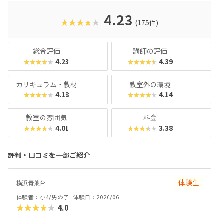
入試やオフィスワークなど、「将来のことを考えて習わせて
おきたい」方におすすめのスクールといえます。また、いず
4.23
★★★★★
(175件)
れもヒューマンオリジナルの教材で学べるので、高クオリテ
ィな指導を求める保護者におすすめできます。
総合評価
講師の評価
4.23
4.39
★★★★★
★★★★★
カリキュラム・教材
教室外の環境
4.18
4.14
★★★★★
★★★★★
教室の雰囲気
料金
4.01
3.38
★★★★★
★★★★★
評判・口コミを一部ご紹介
体験生
横浜青葉台
体験者：小4/男の子
体験日：2026/06
★★★★★
4.0