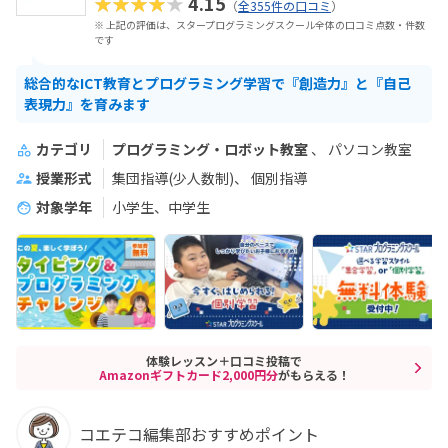
★★★★★
4.15
（
全355件の口コミ
）
※ 上記の評価は、スタープログラミングスクール全体の口コミ点数・件数
です
総合的なICT教育とプログラミング学習で『創造力』と『自己
表現力』を育みます
カテゴリ
プログラミング・ロボット教室
パソコン教室
授業形式
集団指導(少人数制)
個別指導
対象学年
小学生、中学生
体験レッスン＋口コミ投稿で
Amazonギフトカード2,000円分
がもらえる！
コエテコ編集部おすすめポイント