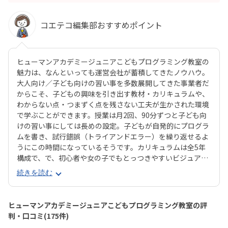
コエテコ編集部おすすめポイント
ヒューマンアカデミージュニアこどもプログラミング教室の
魅力は、なんといっても運営会社が蓄積してきたノウハウ。
大人向け／子ども向けの習い事を多数展開してきた事業者だ
からこそ、子どもの興味を引き出す教材・カリキュラムや、
わからない点・つまずく点を残さない工夫が生かされた環境
で学ぶことができます。授業は月2回、90分ずつと子ども向
けの習い事にしては長めの設定。子どもが自発的にプログラ
ムを書き、試行錯誤（トライアンドエラー）を繰り返せるよ
うにこの時間になっているそうです。カリキュラムは全5年
構成で、で、初心者や女の子でもとっつきやすいビジュアル
プログラミングツール「Scratch（スクラッチ）」から初め
続きを読む
て、エンジニアが実際に使用するプログラミング言語「Java
Script」までステップアップすることができます。ベーシッ
クコースではマウス操作など、パソコンの操作自体から学べ
ヒューマンアカデミージュニアこどもプログラミング教室の評
るので、自宅でまったくパソコンをさわったことのないお子
判・口コミ(175件)
さんでも戸惑うことなく授業に入っていけるでしょう。大学