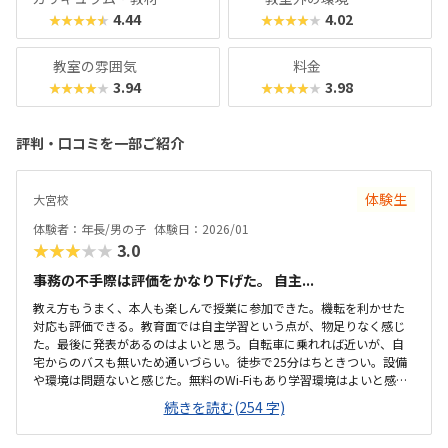
4.44
4.02
★★★★★
★★★★★
教室の雰囲気
料金
3.94
3.98
★★★★★
★★★★★
評判・口コミを一部ご紹介
体験生
大宮校
体験者：年長/男の子
体験日：2026/01
★★★★★
3.0
事務の不手際は評価をかなり下げた。 自主...
教え方もうまく、本人も楽しんで授業に参加できた。機転を利かせた
対応も評価できる。教育面では自主学習という点が、物足りなく感じ
た。最後に発表があるのはよいと思う。自転車に乗れれば近いが、自
宅からのバスも無いため通いづらい。徒歩で25分はちときつい。設備
や環境は問題ないと感じた。無料のWi-Fiもあり学習環境はよいと感じ
る。静かな環境であった料金は他と比較しても高くなく、教室を変え
続きを読む(254 字)
れたり、ウェブで学習できたりと便利であると思う子どもたちがやっ
ている環境はみれたので楽しそうだった。発表も実際に見れてよかっ