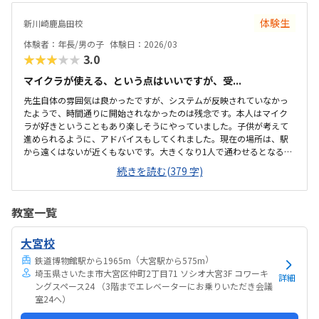
た。
体験生
新川崎鹿島田校
体験者：年長/男の子
体験日：2026/03
★★★★★
3.0
マイクラが使える、という点はいいですが、受...
先生自体の雰囲気は良かったですが、システムが反映されていなかっ
たようで、時間通りに開始されなかったのは残念です。本人はマイク
ラが好きということもあり楽しそうにやっていました。子供が考えて
進められるように、アドバイスもしてくれました。現在の場所は、駅
から遠くはないが近くもないです。大きくなり1人で通わせるとなる
と、薄暗い感じの道は少し不安です。新しい場所の方が近く人通りも
続きを読む(379 字)
あるかと思います。レンタルスペースということもあり、長いテーブ
ルと簡易的な椅子のみです。体験を受けているとき、同じスペースで、
既に受けている子達が何人かいましたが、各々やっているといった雰
教室一覧
囲気で、オンラインでもいいのでは、といったような感じでした。一
般的な習い事の中では高いと思うが、プログラミングは高いのでしょ
大宮校
うがないかと思う。あとは、マイクラを使うこともあって、高めなのか
とも思う。
（
）
鉄道博物館駅から1965m
大宮駅から575m
埼玉県さいたま市大宮区仲町2丁目71 ソシオ大宮3F コワーキ
詳細
ングスペース24 （3階までエレベーターにお乗りいただき会議
室24へ）