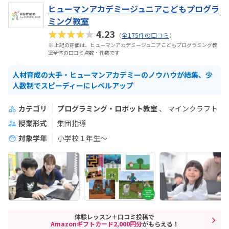
ヒューマンアカデミージュニアこどもプログラ
ミング教室
★★★★★
4.23
（
全175件の口コミ
）
※ 上記の評価は、ヒューマンアカデミージュニアこどもプログラミング教
室全体の口コミ点数・件数です
人材育成の大手・ヒューマンアカデミーのノウハウが結集、少
人数制でスピーディーにレベルアップ
カテゴリ
プログラミング・ロボット教室
マインクラフト
授業形式
集団指導
対象学年
小学校１年生〜
体験レッスン＋口コミ投稿で
Amazonギフトカード2,000円分
がもらえる！