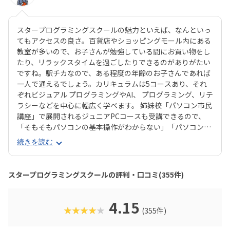
スタープログラミングスクールの魅力といえば、なんといっ
てもアクセスの良さ。百貨店やショッピングモール内にある
教室が多いので、お子さんが勉強している間にお買い物をし
たり、リラックスタイムを過ごしたりできるのがありがたい
ですね。駅チカなので、ある程度の年齢のお子さんであれば
一人で通えるでしょう。カリキュラムは5コースあり、それ
ぞれビジュアル プログラミングやAI、 プログラミング、リテ
ラシーなどを中心に幅広く学べます。 姉妹校「パソコン市民
講座」で展開されるジュニアPCコースも受講できるので、
「そもそもパソコンの基本操作がわからない」「パソコンで
何ができるかを学びたい」といったお子さんにもピッタリで
続きを読む
す。それぞれのお子さんの興味に合ったコースが見つかりや
すいのは安心ですね。スタープログラミングスクールは、過
去に総務省「若年層に対するプログラミング教育の普及推
スタープログラミングスクールの評判・口コミ(355件)
進」事業に採択され、新潟市の小中学校で授業を実施した実
績があります。教室はまじめに取り組む雰囲気で、子ども達
の顔は真剣そのもの。やる気があればどんどん高度なものが
4.15
★★★★★
(355件)
作れるので、のめり込むタイプのお子さんにおすすめの教室
です。在学生向けのイベント「SPSアワード」も有名で、東