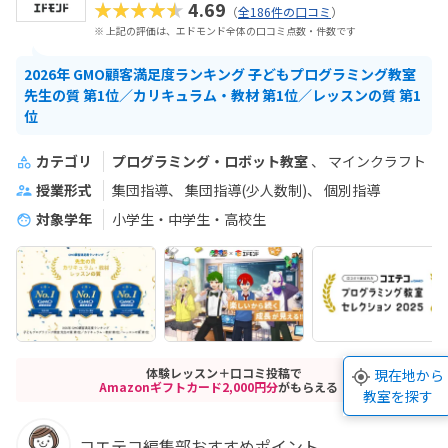
★★★★★
4.69
（
全186件の口コミ
）
※ 上記の評価は、エドモンド全体の口コミ点数・件数です
2026年 GMO顧客満足度ランキング 子どもプログラミング教室
先生の質 第1位／カリキュラム・教材 第1位／レッスンの質 第1
位
カテゴリ
プログラミング・ロボット教室
マインクラフト
授業形式
集団指導
集団指導(少人数制)
個別指導
対象学年
小学生・中学生・高校生
体験レッスン＋口コミ投稿で
現在地から
Amazonギフトカード2,000円分
がもらえる！
教室を探す
コエテコ編集部おすすめポイント