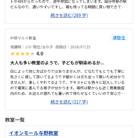
トが4月からだったので、途中参加になってしまいます。国分寺駅の駅
ビルなので、通いやすいですし、親も待ってる時間に買い物できて良
さそうです。少し狭いですが、清潔感があって綺麗な教室でした。み
続きを読む(289 字)
なさん集中してもくもくと学んでいました。他のプログラミング教室
も体験に行きましたが、他よりもお安かったので通いやすそうです。
先生が優しそうで、安心して子供を預けられそうでした。少人数なの
も良いと思いました。
通塾生
中野マルイ教室
受講時：小3~現在/女の子
投稿日：2026/07/25
★★★★★
4.0
大人も多い教室のようで、子どもが馴染めるか...
日によって同じ方ばかりではありませんが、どなたでもとても丁寧に
気さくに接して頂いてるようです細かくは立ち会って無いため分かり
ませんが、楽しくやれてるようで、テキストにも色々と記入している
ので確実に進んでる様子が分かります。場所は駅からも近く商業施設
内のため、お迎えが遅れても暑い外で待たせなくていいので安心で
す。大人の方も多く通われてる教室ですが、教室内は清潔感があり、
続きを読む(317 字)
雰囲気もよい教室で安心して通わされます。他の教室の金額をあまり
把握してませんが、個人的には小学生の習い事として通わせるのには
ちょうどいい金額だと思います初めは不安がってましたが、すぐに慣
教室一覧
れたよです。親切に接して下さっているのが伝わります特にありませ
ん特にありません
イオンモール与野教室