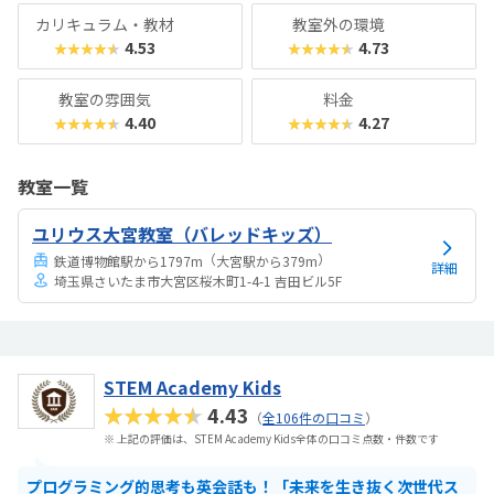
カリキュラム・教材
教室外の環境
4.53
4.73
★★★★★
★★★★★
教室の雰囲気
料金
4.40
4.27
★★★★★
★★★★★
教室一覧
ユリウス大宮教室（バレッドキッズ）
（
）
鉄道博物館駅から1797m
大宮駅から379m
詳細
埼玉県さいたま市大宮区桜木町1-4-1 吉田ビル5F
STEM Academy Kids
★★★★★
4.43
（
全106件の口コミ
）
※ 上記の評価は、STEM Academy Kids全体の口コミ点数・件数です
プログラミング的思考も英会話も！「未来を生き抜く次世代ス