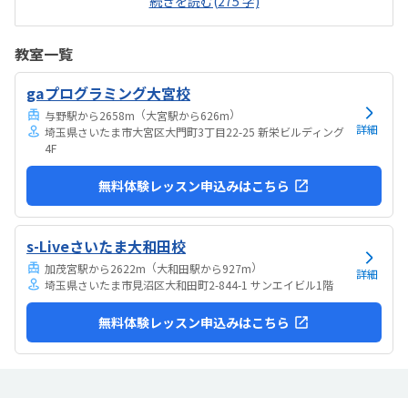
続きを読む(275 字)
ングは高いイメージですが、月2回ということもあり、お手頃に通いや
すい金額であると思った。子どもが発言したことを肯定する姿勢で関
わってくれたこと。先生が優しくて穏やかであった。
教室一覧
gaプログラミング大宮校
（
）
与野駅から2658m
大宮駅から626m
詳細
埼玉県さいたま市大宮区大門町3丁目22-25 新栄ビルディング
4F
無料体験レッスン申込みはこちら
s-Liveさいたま大和田校
（
）
加茂宮駅から2622m
大和田駅から927m
詳細
埼玉県さいたま市見沼区大和田町2-844-1 サンエイビル1階
無料体験レッスン申込みはこちら