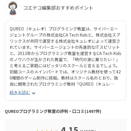
コエテコ編集部おすすめポイント
QUREO（キュレオ）プログラミング教室は、サイバーエー
ジェントグループの株式会社CA Tech Kidsと、株式会社スプ
リックスが共同で運営する株式会社キュレオによって運営さ
れています。サイバーエージェントの先進的なITスピリット
と、2013年からプログラミング教室を運営するCA Tech Kids
のノウハウが生かされた教室で、「時代の波に乗りたい！」
と考えるご家庭にはピッタリのスクールと言えるでしょう。
初級コースのメインパートでは、オリジナル教材を使って42
0種類のゲーム制作に挑戦。教材はスクール名のとおり、独
自に開発されたプログラミング教材「QUREO（キュレ
オ）」です。スマホゲームのような感覚でサクサク進められ
続きを読む
るのに、本格的な内容が学べるのが魅力。子どもにとっても
「やらされている感」がないので、楽しくゲームをクリアし
ていくようなペースでどんどん学習を進めていけます。教材
QUREOプログラミング教室の評判・口コミ(1497件)
のデザイン性も高く、実際にスマホゲーム開発で使用されて
いたキャラクター素材などを多数収録。リッチなグラフィッ
クに慣れている今の子どもでも、「安っぽい」「子どもっぽ
4.15