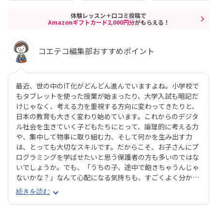
体験レッスン＋口コミ投稿で
Amazonギフトカード2,000円分
がもらえる！
コエテコ編集部おすすめポイント
最近、世の中のIT化がどんどん進んでいますよね。小学校で
もタブレットを使った授業が始まったり、大学入試も暗記だ
けじゃなく、考える力を重視する方向に変わってきたりと、
日本の教育も大きく変わり始めています。これからのデジタ
ル社会を生きていく子どもたちにとって、論理的に考える力
や、集中して物事に取り組む力、そして何かを生み出す力
は、とっても大切なスキルです。だからこそ、お子さんにプ
ログラミングを学ばせたいと思う保護者の方も多いのではな
いでしょうか。でも、「うちの子、途中で飽きちゃうんじゃ
ないかな？」なんて心配になる気持ちも、すごくよく分かり
ます。そんな方にぜひおすすめしたいのが、デジタネプログ
続きを読む
ラミング教室なんです。デジタネには、子どもたちが夢中に
なって取り組める工夫がたくさんあります。特にお子様たち