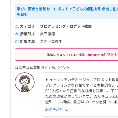
学びに驚きと感動を！ロボットで子どもの個性を引き出し創
を育む
カテゴリ
プログラミング・ロボット教室
授業形式
集団指導
対象学年
年中～高校生
Amazonギフトカ
体験レッスン＋口コミ投稿で
コエテコ編集部おすすめポイント
ヒューマンアカデミージュニアロボット教
プログラミングを両軸で学べる本格的なSTEAM
000人超という圧倒的な規模を背景に、子
ための環境が整っています。 カリキュラム
全5コース構成。最初はブロック感覚でロ
ング要素も加わっていきます。 使用する教
続きを読む
生と共同開発されたオリジナルキットです。