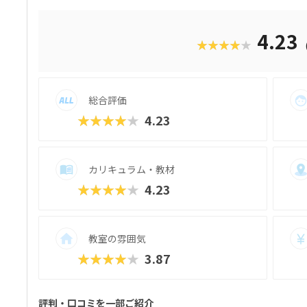
成で、飽きずに続けやすい点も特徴です。 
る「基本製作」と、オリジナル改造に挑戦
たちは毎回、新しい達成感と成長を実感でき
4.23
★★★★★
行錯誤しながらロボットを動かす経験は、
学ぶ楽しさそのものを教えてくれるはずで
総合評価
★★★★★
4.23
カリキュラム・教材
★★★★★
4.23
教室の雰囲気
★★★★★
3.87
評判・口コミを一部ご紹介