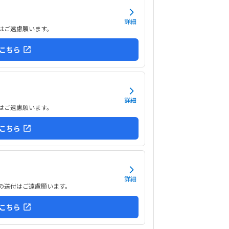
ので集中できそうです。清潔な空間でした。授業
日に2コマとれたり、翌月に回したりできるのは助
詳細
ます。料金は今の物価で考えれば高いとは思いま
はご遠慮願います。
が、子どもの成長具合で判断すると思います。子
が自発的にどんどん作り進めていったのには正直
こちら
ました。最初からたくさんあれこれ説明されずブ
クを触らせてもらったの...
詳細
はご遠慮願います。
こちら
詳細
等の送付はご遠慮願います。
こちら