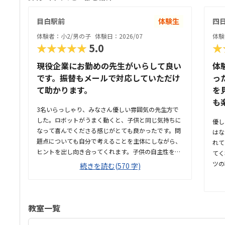
目白駅前
体験生
四
体験者：小2/男の子
体験日：2026/07
体験
★★★★★
5.0
★
現役企業にお勤めの先生がいらして良い
体
です。振替もメールで対応していただけ
っ
て助かります。
を
も
3名いらっしゃり、みなさん優しい雰囲気の先生方で
した。ロボットがうまく動くと、子供と同じ気持ちに
優し
なって喜んでくださる感じがとても良かったです。問
はな
題点についても自分で考えることを主体にしながら、
れて
ヒントを出し向き合ってくれます。子供の自主性を重
てく
んじている雰囲気が良いと感じました。ただ子供に全
ツの
続きを読む(570 字)
て丸投げではなく、広い机の上に「教科書とキットを
やす
どこに置いたらやりやすいかな？」と声をかけてくだ
の形
さり、そこから自分で考えていました。ロボット作り
く、
もヒントをいただきながら、自分で教科書を読んで作
別の
教室一覧
り上げていました。駅近くですが、静かな環境です。
と思