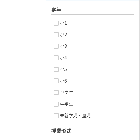
学年
小1
小2
小3
小4
小5
小6
小学生
中学生
未就学児・園児
授業形式