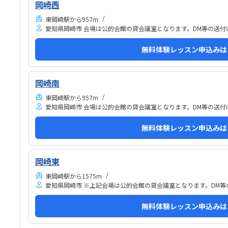
急な坂道があるので、暑い夏など、重いキットを背負
ない
岡崎西
っていく小さな子供には少し大変かも。清潔で、安心
を1
東岡崎駅から957m
できました。入室したら必ず手を洗うルールも良いで
かり
愛知県岡崎市 会場は公的会館の貸会議室となります。DM等の送付
す。教室にある教科書などもきちんと整理整頓されて
せん
います。キット代が兄弟割引で半額になりました。入
ども
無料体験レッスン申込みは
会金も無料に。欲を言えば、...
驚き
ロッ
岡崎南
東岡崎駅から957m
愛知県岡崎市 会場は公的会館の貸会議室となります。DM等の送付
無料体験レッスン申込みは
岡崎東
東岡崎駅から1575m
愛知県岡崎市 ※上記会場は公的会館の貸会議室となります。DM
無料体験レッスン申込みは