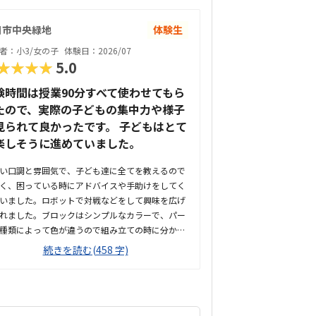
日市中央緑地
体験生
者：小3/女の子
体験日：2026/07
★★★★
5.0
験時間は授業90分すべて使わせてもら
たので、実際の子どもの集中力や様子
見られて良かったです。 子どもはとて
楽しそうに進めていました。
い口調と雰囲気で、子ども達に全てを教えるので
く、困っている時にアドバイスや手助けをしてく
いました。ロボットで対戦などをして興味を広げ
れました。ブロックはシンプルなカラーで、パー
種類によって色が違うので組み立ての時に分かり
そうでした。子どもが興味を持ちそうなロボット
続きを読む(458 字)
や動きがあり良かったです。駐車場は停めやす
分かりやすい場所にあるので助かります。近くに
施設もあるので、習ってない兄弟が過ごしやすい
いました。教室はシンプルで余計なものが置いて