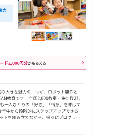
造力
ード2,000円分
がもらえる！
室の大きな魅力の一つが、ロボット製作と
教育です。 全国2,000教室・生徒数27,
ども一人ひとりの「好き」「得意」を伸ばす
は年中から段階的にステップアップできる
ボットを組み立てながら、徐々にプログラミ
材は、ロボットクリエイター・高橋智隆先
70種類以上のロボットが作れるパーツ構