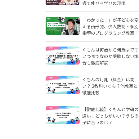
導で伸びる学びの現場
「わかった！」が子どもを変
える――山形発、少人数制・個別
指導のプログラミング教室
「ピタゴラミン」の流儀
くもんは何歳から何歳まで？
いつまでなのか受験しない場
合も徹底解説
くもんの月謝（料金）は高
い？ 2教科いくら？他教室と
徹底比較
【徹底比較】くもんと学研の
違い！どっちがいい？うちの
子に合うのは？