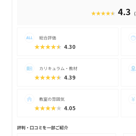
ように3D空間をデザインできるモードも。
めていけるスクールをお探しのご家庭にぴ
4.3
★★★★★
る気スイッチグループといえば、子どもの
スト（ETS）」も有名。学習計画や講師と
いけど、先生との相性が……」なんてトラ
行きはどこまでも！ぜひお近くの教室に足
総合評価
★★★★★
4.30
カリキュラム・教材
★★★★★
4.39
教室の雰囲気
★★★★★
4.05
評判・口コミを一部ご紹介