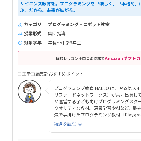
サイエンス教育を。プログラミングを「楽しく」「本格的」
ぶ。だから、未来が拡がる。
カテゴリ
プログラミング・ロボット教室
授業形式
集団指導
対象学年
年長～中学3年生
Amazonギフトカ
体験レッスン＋口コミ投稿で
コエテコ編集部おすすめポイント
プログラミング教育 HALLO は、やる気スイッチグ
リファードネットワークス）が共同出資して
が運営する子ども向けプログラミングスク
クオリティな教材。深層学習やAIなど、最
気で手掛けたプログラミング教材「Playg
ログラミング教育 HALLO」ならではの魅
続きを読む
見た目と操作感で子どもが楽しく進めてい
ラミングスキルが身につく「Playgram