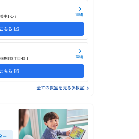
詳細
中1-1-7
こちら
詳細
熊町8丁目43-1
こちら
全ての教室を見る(6教室)
ター