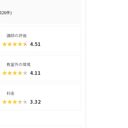
子どもの創造性と技術力、そのどちらも高
ったりのスクールです。また、運営元のや
性格や学習タイプを見極める「個性診断テ
(326件)
のマッチングに使われるそうで、「教材はい
ブルも極力防ぎます。入り口は楽しく、奥
を運んでみてくださいね。
講師の評価
★★★★★
4.51
教室外の環境
★★★★★
4.11
料金
★★★★★
3.32