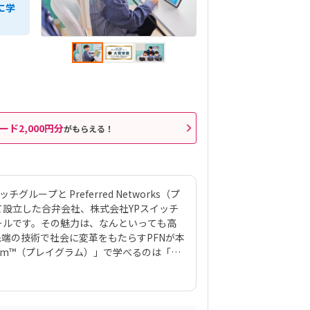
に学
ード2,000円分
がもらえる！
ループと Preferred Networks（プ
設立した合弁会社、株式会社YPスイッチ
ールです。その魅力は、なんといっても高
先端の技術で社会に変革をもたらすPFNが本
ram™（プレイグラム）」で学べるのは「プ
力と言えるでしょう。スマホゲームのような
ける一方、最終的には実戦レベルのプログ
」には、まるでマインクラフト（マイクラ）の