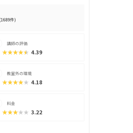
月2回の90分授業では、ロボットを完成させ
する「応用実践」を繰り返す設計。子ども
る仕組みになっています。 自ら考え、試
創造力や論理的思考力を育むだけでなく、
(1689件)
す。
講師の評価
★★★★★
4.39
教室外の環境
★★★★★
4.18
料金
★★★★★
3.22