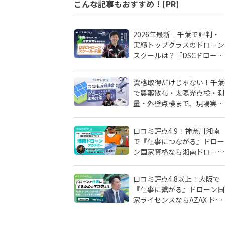
こんな記事もおすすめ！[PR]
2026年最新｜千葉で評判・
実績トップクラスのドローン
スクールは？「DSCドローン
スクール千葉」が選ばれる理
由
資格取得だけじゃない！千葉
で農薬散布・太陽光点検・測
量・外壁点検まで、現場実務
に強いドローンスクールはD
SCドローンスクール千葉
口コミ評点4.9！神奈川湘南
で『仕事につながる』ドロー
ン国家資格なら湘南ドローン
アカデミーがおすすめ！地域
密着人材会社が母体！
口コミ評点4.8以上！大阪で
『仕事に繋がる』ドローン国
家ライセンスならAZAX ドロ
ーンスクール。卒業生が語る
アフターフォローの真実