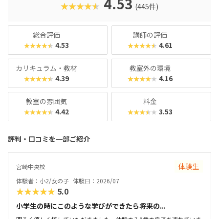
4.53
★★★★★
(445件)
な工夫も光ります。コラボイベントも盛んで、JAXA「はやぶ
さ2」とコラボしたイベントでは、保護者（主にパパ）まで
ヒートアップ！あの手この手で子どもの関心を引き付けてく
総合評価
講師の評価
れるスクールです。モダンな雰囲気や最先端の科学トピック
4.53
4.61
★★★★★
★★★★★
に惹かれる保護者におすすめといえるでしょう。
カリキュラム・教材
教室外の環境
4.39
4.16
★★★★★
★★★★★
教室の雰囲気
料金
4.42
3.53
★★★★★
★★★★★
評判・口コミを一部ご紹介
体験生
宮崎中央校
体験者：小2/女の子
体験日：2026/07
★★★★★
5.0
小学生の時にこのような学びができたら将来の...