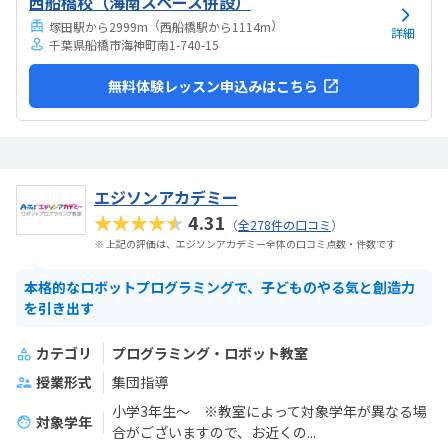
西船橋校（海南スペース併設）
（
）
塚田駅から2999m
西船橋駅から1114m
詳細
千葉県船橋市海神町南1-740-15
無料体験レッスン申込みはこちら
エジソンアカデミー
★★★★★
4.31
（
全278件の口コミ
）
※ 上記の評価は、エジソンアカデミー全体の口コミ点数・件数です
本格的なロボットプログラミングで、子どものやる気と創造力
を引き出す
カテゴリ
プログラミング・ロボット教室
授業形式
集団指導
小学3年生～ ※教室によって対象学年が異なる場
対象学年
合がございますので、お近くの...