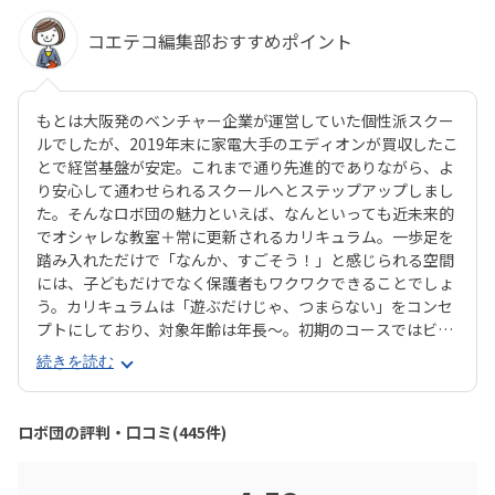
コエテコ編集部おすすめポイント
もとは大阪発のベンチャー企業が運営していた個性派スクー
ルでしたが、2019年末に家電大手のエディオンが買収したこ
とで経営基盤が安定。これまで通り先進的でありながら、よ
り安心して通わせられるスクールへとステップアップしまし
た。そんなロボ団の魅力といえば、なんといっても近未来的
でオシャレな教室＋常に更新されるカリキュラム。一歩足を
踏み入れただけで「なんか、すごそう！」と感じられる空間
には、子どもだけでなく保護者もワクワクできることでしょ
う。カリキュラムは「遊ぶだけじゃ、つまらない」をコンセ
プトにしており、対象年齢は年長〜。初期のコースではビジ
ュアルプログラミング言語のScratch（スクラッチ）で学
続きを読む
び、徐々にステップアップしてPython（パイソン）へと発
展していきます。間口は広く設けながら、ロボコンへの出場
者も多数輩出している実力派スクールです。ロボットは貸し
ロボ団の評判・口コミ(445件)
出し制なので、教材費がかからないのも魅力。通塾するごと
にポイントが貯まり、「銀行」に預けて増やすと文房具や教
材と交換できるシステムなど、「あきんど」らしいユニーク