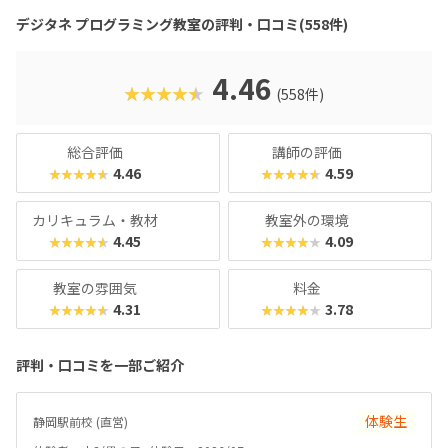
に大人気のマインクラフトやロブロックスなどを活用するこ
デジタネ プログラミング教室の評判・口コミ(558件)
とで、ゲーム感覚で楽しみながら、自然とプログラミング的
思考が身につくカリキュラムになっているんです。実践的な
学びを通して、子どもたちは未来を生き抜くための土台をし
4.46
★★★★★
(558件)
っかりと築くことができます。ここでは、デジタネプログラ
ミング教室の魅力や、どんなコースで学べるのかを、分かり
やすくご紹介していきますね。
総合評価
講師の評価
4.46
4.59
★★★★★
★★★★★
カリキュラム・教材
教室外の環境
4.45
4.09
★★★★★
★★★★★
教室の雰囲気
料金
4.31
3.78
★★★★★
★★★★★
評判・口コミを一部ご紹介
体験生
静岡駅前校 (直営)