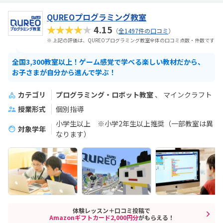
QUREOプログラミング教室
★★★★★
4.15
（
全1497件の口コミ
）
※ 上記の評価は、QUREOプログラミング教室全体の口コミ点数・件数です
全国3,300教室以上！ゲーム感覚で学べる楽しい教材だから、
お子さまが自分から進んで学ぶ！
カテゴリ
プログラミング・ロボット教室
マインクラフト
授業形式
個別指導
小学生以上 ※小学2年生以上推奨（一部教室は異
対象学年
なります）
体験レッスン＋口コミ投稿で
Amazonギフトカード2,000円分
がもらえる！