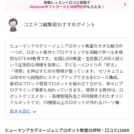
体験レッスン＋口コミ投稿で
Amazonギフトカード2,000円分
がもらえる！
コエテコ編集部おすすめポイント
ヒューマンアカデミージュニアロボット教室の大きな魅力の
一つが、ロボット製作とプログラミングを両軸で学べる本格
的なSTEAM教育です。 全国2,000教室・生徒数27,000人超と
いう圧倒的な規模を背景に、子ども一人ひとりの「好き」
「得意」を伸ばすための環境が整っています。 カリキュラム
は年中から段階的にステップアップできる全5コース構成。
最初はブロック感覚でロボットを組み立てながら、徐々にプ
ログラミング要素も加わっていきます。 使用する教材は、ロ
ボットクリエイター・高橋智隆先生と共同開発されたオリジ
ナルキットです。70種類以上のロボットが作れるパーツ構成
で、飽きずに続けやすい点も特徴です。 月2回の90分授業で
続きを読む
は、ロボットを完成させる「基本製作」と、オリジナル改造
に挑戦する「応用実践」を繰り返す設計。子どもたちは毎
回、新しい達成感と成長を実感できる仕組みになっていま
ヒューマンアカデミージュニアロボット教室の評判・口コミ(1689
す。 自ら考え、試行錯誤しながらロボットを動かす経験は、