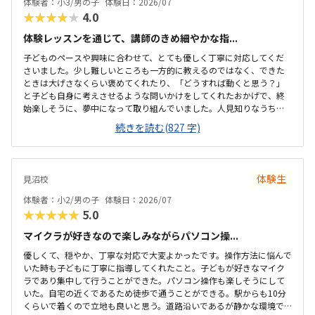
体験者：小3/男の子
体験日：2026/07
★★★★★
4.0
体験レッスンを通じて、講師のきめ細やかな指...
子どものペースや興味に合わせて、とても優しく丁寧に対応してくだ
さいました。少し難しいところも一方的に教えるのではなく、できた
ときは大げさなくらい褒めてくれたり、「どうすれば動くと思う？」
と子ども自身に考えさせるような問いかけをしてくれたおかげで、終
始楽しそうに、夢中になって取り組んでいました。人見知りなうちの
子もすぐに緊張がほぐれ、安心して楽しく学べたと感じています。子
続きを読む(827 字)
どもが大好きなロブロックスの世界を舞台にしているため、最初から
最後まで高いモチベーションで取り組めていました。ただ遊ぶだけで
なく、ゲームを作るというプロセスを通じて、自然とプログラミング
の基礎や論理的思考力が学べるカリキュラムになっていて素晴らしい
体験生
見沼校
と感じました。自分の思い描いた動きが画面上にすぐに反映される仕
組みも、子どもの「もっと作りたい」という意欲をを引き出すのにぴ
体験者：小2/男の子
体験日：2026/07
ったりだと思いました。最寄り駅から近く、大通りを通...
★★★★★
5.0
マイクラが好きなので楽しみながらパソコン操...
優しくて、穏やか、丁寧な対応で大変よかったです。操作方法に悩んで
いた時も子どもに丁寧に指導してくれたこと。子どもが好きなマイク
ラであり集中して行うことができた。パソコン操作も楽しそうにして
いた。自宅の近くであるため徒歩で通うことができる。駅からも10分
くらいで着くので立地も良いと思う。道路沿いであるが静かな環境で