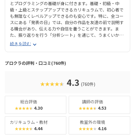
とプログラミングの基礎が身に付きます。基礎・初級・中
級・上級とステップアップできるカリキュラムで、初心者で
も無理なくレベルアップできるのも安心です。特に、全コー
スにある「発表の日」では、自分の作品を友達の前で説明す
る機会があり、伝える力や自信を養うことができます。ま
た、振り返りを行う「分析シート」を通じて、うまくいかな
かった点をどう改善するかを考える習慣が身に付くのも特徴
続きを読む
です。さらに、講師は子どもたちの答えを引き出すコーチン
グ型指導を採用。自分で考え、解決する力を育みます。全国
600以上の教室で展開され、初めてでも安心して参加できる
プロクラの評判・口コミ(760件)
無料体験も実施中。遊びながら未来につながる力を育てられ
る、今注目のプログラミング教室です。
4.3
★★★★★
(760件)
総合評価
講師の評価
4.30
4.53
★★★★★
★★★★★
カリキュラム・教材
教室外の環境
4.44
4.16
★★★★★
★★★★★