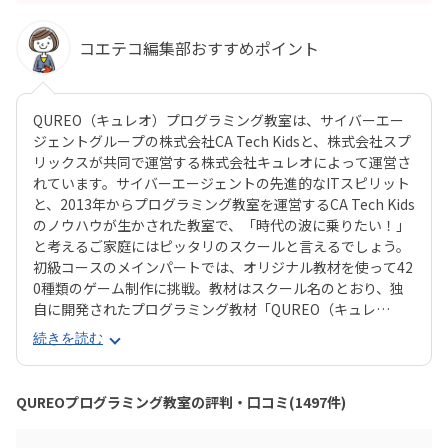
コエテコ編集部おすすめポイント
QUREO（キュレオ）プログラミング教室は、サイバーエー
ジェントグループの株式会社CA Tech Kidsと、株式会社スプ
リックスが共同で運営する株式会社キュレオによって運営さ
れています。サイバーエージェントの先進的なITスピリット
と、2013年からプログラミング教室を運営するCA Tech Kids
のノウハウが生かされた教室で、「時代の波に乗りたい！」
と考えるご家庭にはピッタリのスクールと言えるでしょう。
初級コースのメインパートでは、オリジナル教材を使って42
0種類のゲーム制作に挑戦。教材はスクール名のとおり、独
自に開発されたプログラミング教材「QUREO（キュレ
オ）」です。スマホゲームのような感覚でサクサク進められ
続きを読む
るのに、本格的な内容が学べるのが魅力。子どもにとっても
「やらされている感」がないので、楽しくゲームをクリアし
ていくようなペースでどんどん学習を進めていけます。教材
QUREOプログラミング教室の評判・口コミ(1497件)
のデザイン性も高く、実際にスマホゲーム開発で使用されて
いたキャラクター素材などを多数収録。リッチなグラフィッ