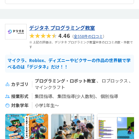
デジタネ プログラミング教室
★★★★★
4.46
（
全558件の口コミ
）
※ 上記の評価は、デジタネ プログラミング教室全体の口コミ点数・件数で
す
マイクラ、Roblox、ディズニーやピクサーの作品の世界観で学
べるのは「デジタネ」だけ！！
プログラミング・ロボット教室
ロブロックス
カテゴリ
マインクラフト
授業形式
集団指導
集団指導(少人数制)
個別指導
対象学年
小学1年生～