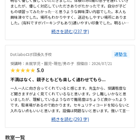
明るく優しく接していただきました。体験のみ0歳の息子を連れていき
ましたが、優しく対応していただきありがたかったです。自分が子ど
もの頃習ってみたかった…と思うような興味深い内容でした。本人も
興味津々でした。場所もわかりやすく、送迎もしやすい場所にありま
した。(有料ですがパーキングもあり)通いやすい印象でした。明るい雰
囲気の教室でした。活動するために、サイズも設備も子どもにちょう
続きを読む(237 字)
どよい印象です。授業内容に見合う、料金設定だと思います。課題も充
実していて面白そうな内容でした。
通塾生
Dot.laboロボ団長久手校
受講時：未就学児・園児~現在/男の子
投稿日：2026/07/21
★★★★★
5.0
不満はなく、親子ともども楽しく通わせてもら...
一人一人に向き合ってくれていると感じます。先生から、受講態度な
ど聞きますがよく見てくれているなと思います。少し難しいかなと思
いましたが、理解しているようなので難易度はちょうど良かったよう
です。駐車場があるので助かります。セキュリティコードを知らないと
入れない点もいいと思います。設備は問題ないと思います。強いて言え
ば、机がもう少し広かったらいいかなとは思います。購入しなければ
続きを読む(293 字)
ならない教材などが、今のところ別途に必要なわけではないので、料
金は妥当かと思います。やる気がある、本人がやりたくて来ている子
が多い点が良い環境だと思います。カリキュラムも楽しいみたいです。
教室一覧
今のところありません。