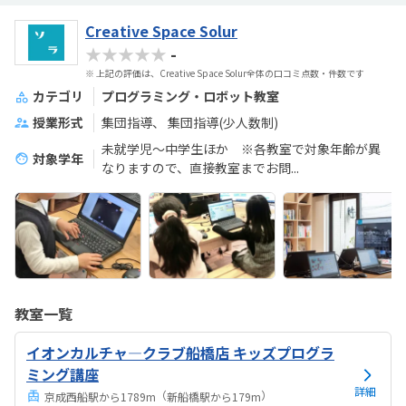
Creative Space Solur
★★★★★
-
※ 上記の評価は、Creative Space Solur全体の口コミ点数・件数です
カテゴリ
プログラミング・ロボット教室
授業形式
集団指導
集団指導(少人数制)
未就学児～中学生ほか ※各教室で対象年齢が異
対象学年
なりますので、直接教室までお問...
教室一覧
イオンカルチャ—クラブ船橋店 キッズプログラ
ミング講座
詳細
（
）
京成西船駅から1789m
新船橋駅から179m