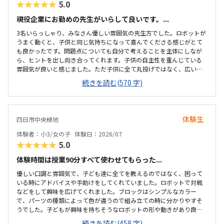
★★★★★
5.0
現役企業にお勤めの先生がいらして良いです。...
3名いらっしゃり、みなさん優しい雰囲気の先生方でした。ロボットが
うまく動くと、子供と同じ気持ちになって喜んでくださる感じがとて
も良かったです。問題点についても自分で考えることを主体にしなが
ら、ヒントを出し向き合ってくれます。子供の自主性を重んじている
雰囲気が良いと感じました。ただ子供に全て丸投げではなく、広い机
の上に「教科書とキットをどこに置いたらやりやすいかな？」と声を
続きを読む(570 字)
かけてくださり、そこから自分で考えていました。ロボット作りもヒ
ントをいただきながら、自分で教科書を読んで作り上げていました。
駅近くですが、静かな環境です。急な坂道があるので、暑い夏など、重
いキットを背負っていく小さな子供には少し大変かも。清潔で、安心
体験生
四日市中央緑地
できました。入室したら必ず手を洗うルールも良いです。教室にある
教科書などもきちんと整理整頓されています。キット代が兄弟割引で
体験者：小3/女の子
体験日：2026/07
半額になりました。入会金も無料に。欲を言えば、...
★★★★★
5.0
体験時間は授業90分すべて使わせてもらった...
優しい口調と雰囲気で、子ども達に全てを教えるのではなく、困って
いる時にアドバイスや手助けをしてくれていました。ロボットで対戦
などをして興味を広げてくれました。ブロックはシンプルなカラー
で、パーツの種類によって色が違うので組み立ての時に分かりやすそ
うでした。子どもが興味を持ちそうなロボットの形や動きがあり良か
ったです。駐車場は停めやすく、分かりやすい場所にあるので助かり
続きを読む(458 字)