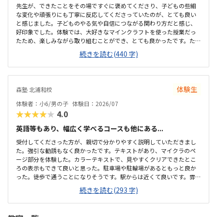
先生が、できたことをその場ですぐに褒めてくださり、子どもの些細
な変化や頑張りにも丁寧に反応してくださっていたのが、とても良い
と感じました。子どものやる気や自信につながる関わり方だと感じ、
好印象でした。体験では、大好きなマインクラフトを使った授業だっ
たため、楽しみながら取り組むことができ、とても良かったです。た
だ、今後もずっとマインクラフトを使った内容ではないと伺ったの
続きを読む(440 字)
で、その後も興味を持って取り組めるかどうかは少し気になる点でし
た。教室は自宅から15分ほどの距離にあり、通いやすいと感じまし
た。また、駐車場もあるため、送り迎えもしやすく、安心して通わせ
られる環境だと思いました。教室は一人ひとりの席が完全に仕切られ
体験生
森塾 北浦和校
ているわけではありませんが、壁などで視線が分散しにくい工夫がさ
れており、集中しやすい雰囲気だと感じました。月4回（1回50分）で
体験者：小6/男の子
体験日：2026/07
約12,000円という料金は、我が家にとってはや...
★★★★★
4.0
英語等もあり、幅広く学べるコースも他にある...
受付してくださった方が、親切で分かりやすく説明していただきまし
た。強引な勧誘もなく良かったです。テキストがあり、マイクラのペ
ージ部分を体験した。カラーテキストで、見やすくクリアできたとこ
ろの表示もできて良いと思った。駐車場や駐輪場があるともっと良か
った。徒歩で通うことになりそうです。駅からは近くて良いです。雰囲
気も良く、清潔感もあった。部屋が区切られていて、個人スペースも
続きを読む(293 字)
確保されていて良かった。基本料金以外に、追加料金があまり無さそ
うで良かった。できれば、毎月1万以内で通いたいです。子供に熱心に
話しかけてくださったり、褒めてくださって、子供が頑張ろうという