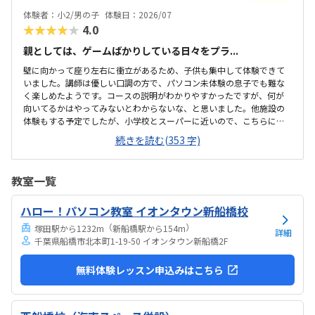
いるパソコンはタッチパネルタイプなので、キーボードは打てるかな
体験者：小2/男の子
体験日：2026/07
と心配でしたが、すぐに慣れました。コマンド１つでた...
★★★★★
4.0
親としては、ゲームばかりしている日々をプラ...
壁に向かって座り左右に衝立があるため、子供も集中して体験できて
いました。講師は優しい口調の方で、パソコン未体験の息子でも難な
く楽しめたようです。コースの説明がわかりやすかったですが、何が
向いてるかはやってみないとわからないな、と思いました。他施設の
体験もする予定でしたが、小学校とスーパーに近いので、こちらに決
めました。息子はゲーミングチェアに初めて座れて嬉しかったようで
続きを読む(353 字)
す。開放的というよりは、落ち着いて楽しめるところが、息子には合
っていそうです。少し高いなという印象ですが、自宅のパソコンから
も利用できるとの事なので、やる気次第では納得できそうだなと思い
教室一覧
ました。日頃はSwitchで、マイクラやぽこあポケモンで建築を楽しん
でいます。担当の方と相談して今回のコースが向いてるんじゃないか
ハロー！パソコン教室 イオンタウン新船橋校
と勧められました。
（
）
塚田駅から1232m
新船橋駅から154m
詳細
千葉県船橋市北本町1-19-50 イオンタウン新船橋2F
無料体験レッスン申込みはこちら