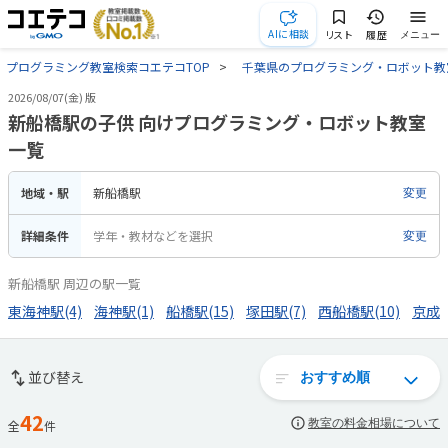
AIに相談
リスト
履歴
メニュー
プログラミング教室検索コエテコTOP
千葉県のプログラミング・ロボット教
2026/08/07(金) 版
新船橋駅の子供 向けプログラミング・ロボット教室
一覧
地域・駅
新船橋駅
変更
詳細条件
学年・教材などを選択
変更
新船橋駅 周辺の駅一覧
東海神駅(4)
海神駅(1)
船橋駅(15)
塚田駅(7)
西船橋駅(10)
京成西
並び替え
42
教室の料金相場について
全
件