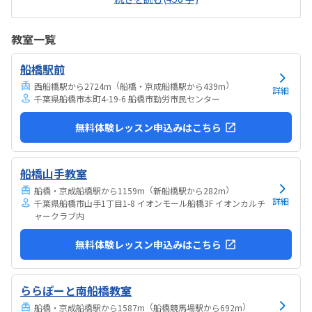
ます。近くに別の施設もあるので、習ってない兄弟が過ごしやすいと
思いました。教室はシンプルで余計なものが置いてないので集中でき
そうです。清潔な空間でした。授業を1日に2コマとれたり、翌月に回
教室一覧
したりできるのは助かります。料金は今の物価で考えれば高いとは思
いませんが、子どもの成長具合で判断すると思います。子どもが自発
船橋駅前
的にどんどん作り進めていったのには正直驚きました。最初からたく
さんあれこれ説明されずブロックを触らせてもらったの...
（
）
西船橋駅から2724m
船橋・京成船橋駅から439m
詳細
千葉県船橋市本町4-19-6 船橋市勤労市民センター
無料体験レッスン申込みはこちら
船橋山手教室
（
）
船橋・京成船橋駅から1159m
新船橋駅から282m
詳細
千葉県船橋市山手1丁目1-8 イオンモール船橋3F イオンカルチ
ャークラブ内
無料体験レッスン申込みはこちら
ららぽーと南船橋教室
（
）
船橋・京成船橋駅から1587m
船橋競馬場駅から692m