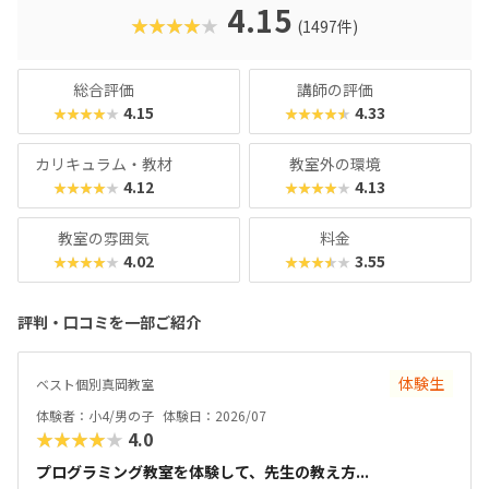
クに慣れている今の子どもでも、「安っぽい」「子どもっぽ
4.15
★★★★★
(1497件)
い」と思わず勉強に取り組めるでしょう。学習結果は通信簿
のような形で確認できるので、保護者も安心ですね。
総合評価
講師の評価
4.15
4.33
★★★★★
★★★★★
カリキュラム・教材
教室外の環境
4.12
4.13
★★★★★
★★★★★
教室の雰囲気
料金
4.02
3.55
★★★★★
★★★★★
評判・口コミを一部ご紹介
体験生
ベスト個別真岡教室
体験者：小4/男の子
体験日：2026/07
★★★★★
4.0
プログラミング教室を体験して、先生の教え方...