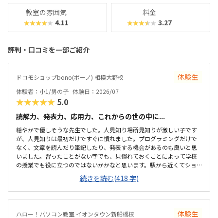
教室の雰囲気
料金
4.11
3.27
★★★★★
★★★★★
評判・口コミを一部ご紹介
体験生
ドコモショップbono(ボーノ) 相模大野校
体験者：小1/男の子
体験日：2026/07
★★★★★
5.0
読解力、発表力、応用力、これからの世の中に...
穏やかで優しそうな先生でした。人見知り場所見知りが激しい子です
が、人見知りは最初だけですぐに慣れました。プログラミングだけで
なく、文章を読んだり筆記したり、発表する機会があるのも良いと思
いました。習ったことがない字でも、見慣れておくことによって学校
の授業でも役に立つのではないかかなと思います。駅から近くてショ
ッピングモールの中にあるので便利です。車で来ても授業分の駐車券
続きを読む(418 字)
は付けてくれるそうです。ドコモショップ内なので音が気になるかと
思いましたが、扉を閉めればそんなに気になりませんでした。一面ガ
ラスなので程よい解放感で授業の様子が見れます。プログラミング教
室としてはこれくらいかな、という印象です。教材はマイクラなので
体験生
ハロー！パソコン教室 イオンタウン新船橋校
プライベートでも使えるからいいかな、と思ってます。学校で使って