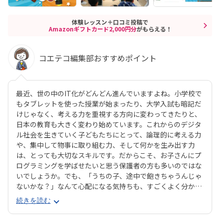
体験レッスン＋口コミ投稿で
Amazonギフトカード2,000円分
がもらえる！
コエテコ編集部おすすめポイント
最近、世の中のIT化がどんどん進んでいますよね。小学校で
もタブレットを使った授業が始まったり、大学入試も暗記だ
けじゃなく、考える力を重視する方向に変わってきたりと、
日本の教育も大きく変わり始めています。これからのデジタ
ル社会を生きていく子どもたちにとって、論理的に考える力
や、集中して物事に取り組む力、そして何かを生み出す力
は、とっても大切なスキルです。だからこそ、お子さんにプ
ログラミングを学ばせたいと思う保護者の方も多いのではな
いでしょうか。でも、「うちの子、途中で飽きちゃうんじゃ
ないかな？」なんて心配になる気持ちも、すごくよく分かり
ます。そんな方にぜひおすすめしたいのが、デジタネプログ
続きを読む
ラミング教室なんです。デジタネには、子どもたちが夢中に
なって取り組める工夫がたくさんあります。特にお子様たち