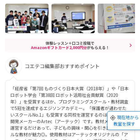
体験レッスン＋口コミ投稿で
Amazonギフトカード2,000円分
がもらえる！
コエテコ編集部おすすめポイント
「経産省「第7回 ものづくり日本大賞（2018年）」や「日本
ロボット学会「第38回 ロボット活用社会貢献賞（2020
年）」を受賞するほか、プログラミングスクール・教材調査
で5冠を達成するエジソンアカデミー。「保護者が通わせた
いスクールNo.1」も受賞する同校を運営するのは、老舗教材
現在地から
開発メーカーのArtec（アーテック）です。教材メーカーが
教室を探す
運営するだけあって、子どもの興味・関心を引き出すカラフ
ルな教材が魅力◎。使用教材はアーテックオリジナルの「ア