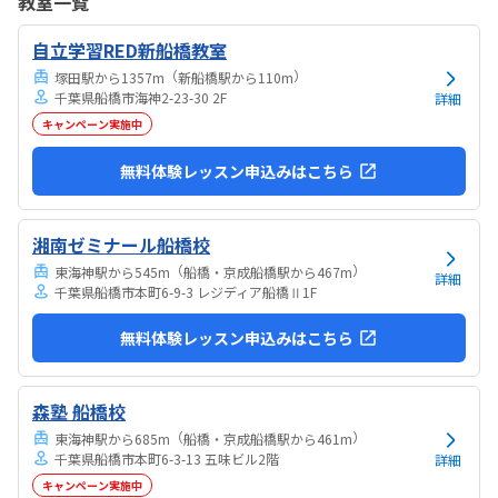
教室一覧
気持ちになれて良かった。
自立学習RED新船橋教室
（
）
塚田駅から1357m
新船橋駅から110m
千葉県船橋市海神2-23-30 2F
詳細
キャンペーン実施中
無料体験レッスン申込みはこちら
湘南ゼミナール船橋校
（
）
東海神駅から545m
船橋・京成船橋駅から467m
詳細
千葉県船橋市本町6-9-3 レジディア船橋Ⅱ1F
無料体験レッスン申込みはこちら
森塾 船橋校
（
）
東海神駅から685m
船橋・京成船橋駅から461m
千葉県船橋市本町6-3-13 五味ビル2階
詳細
キャンペーン実施中