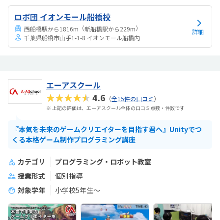
ロボ団 イオンモール船橋校
（
）
西船橋駅から1816m
新船橋駅から229m
詳細
千葉県船橋市山手1-1-8 イオンモール船橋内
エーアスクール
★★★★★
4.6
（
全15件の口コミ
）
※ 上記の評価は、エーアスクール全体の口コミ点数・件数です
『本気を未来のゲームクリエイターを目指す君へ』Unityでつ
くる本格ゲーム制作プログラミング講座
カテゴリ
プログラミング・ロボット教室
授業形式
個別指導
対象学年
小学校5年生～