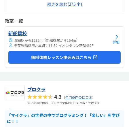
子どもも落ち着いて集中して授業を受けることができた。プログラミ
続きを読む(275 字)
ングは高いイメージですが、月2回ということもあり、お手頃に通いや
すい金額であると思った。子どもが発言したことを肯定する姿勢で関
わってくれたこと。先生が優しくて穏やかであった。
教室一覧
新船橋校
（
）
塚田駅から1232m
新船橋駅から154m
詳細
千葉県船橋市北本町1-19-50 イオンタウン新船橋2F
無料体験レッスン申込みはこちら
プロクラ
★★★★★
4.3
（
全760件の口コミ
）
※ 上記の評価は、プロクラ全体の口コミ点数・件数です
「マイクラ」の世界の中でプログラミング！「楽しい」を学び
に！！