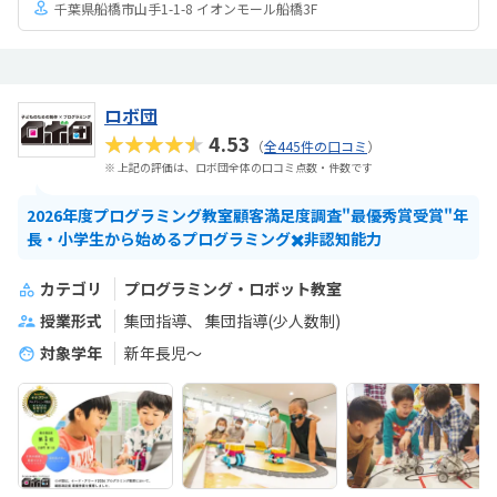
千葉県船橋市山手1-1-8 イオンモール船橋3F
ロボ団
★★★★★
4.53
（
全445件の口コミ
）
※ 上記の評価は、ロボ団全体の口コミ点数・件数です
2026年度プログラミング教室顧客満足度調査"最優秀賞受賞"年
長・小学生から始めるプログラミング✖️非認知能力
カテゴリ
プログラミング・ロボット教室
授業形式
集団指導
集団指導(少人数制)
対象学年
新年長児〜