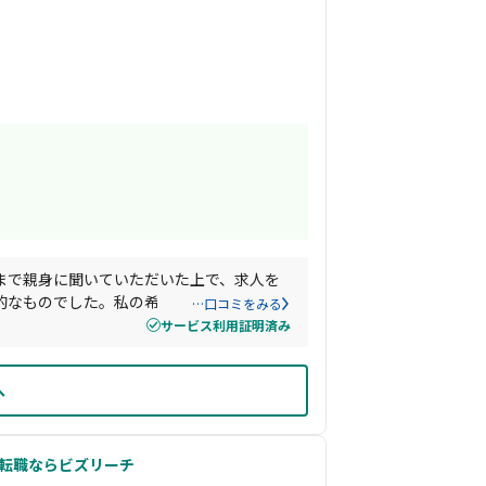
まで親身に聞いていただいた上で、求人を
的なものでした。私の希望条件や質問が多
…口コミをみる
に対応いただき助けられました。
サービス利用証明済み
へ
ス転職ならビズリーチ