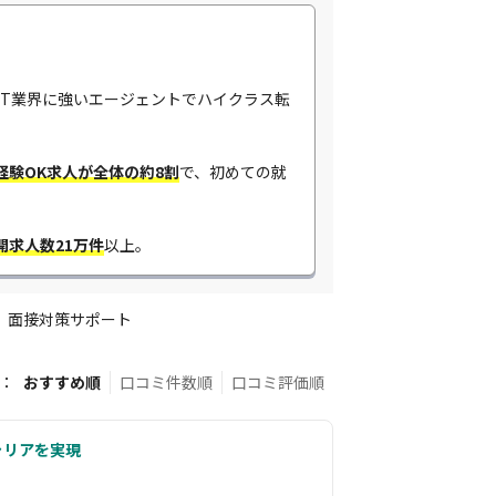
IT業界に強いエージェントでハイクラス転
経験OK求人が全体の約8割
​で、初めての就
開求人数21万件
以上。
面接対策サポート
：
おすすめ順
口コミ件数順
口コミ評価順
ャリアを実現