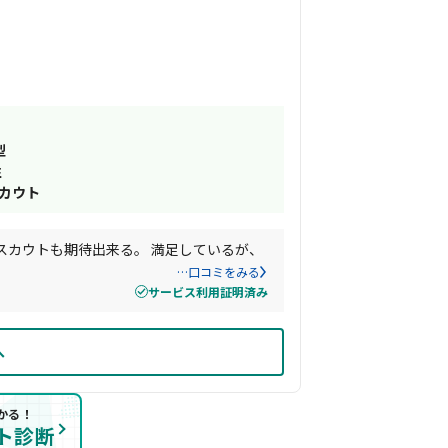
型
性
スカウト
スカウトも期待出来る。 満足しているが、
…口コミをみる
サービス利用証明済み
へ
かる！
ト診断