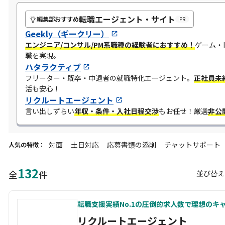
転職エージェント・サイト
編集部おすすめ
PR
Geekly（ギークリー）
エンジニア/コンサル/PM系職種の経験者におすすめ！
ゲーム・
職を実現。
ハタラクティブ
フリーター・既卒・中退者の就職特化エージェント。
正社員未
活も安心！​
リクルートエージェント
言い出しずらい
年収・条件・入社日程交渉
​もお任せ！​厳選
非公
対面
土日対応
応募書類の添削
チャットサポート
人気の特徴：
132
全
件
並び替え
転職支援実績No.1の圧倒的求人数で理想のキ
リクルートエージェント