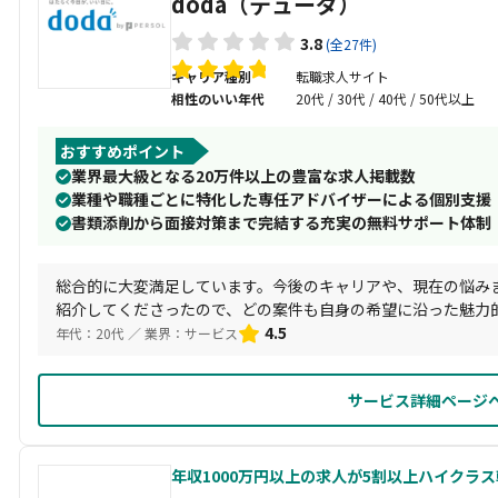
doda（デューダ）
3.8
(全27件)
キャリア種別
転職求人サイト
相性のいい年代
20代 / 30代 / 40代 / 50代以上
おすすめポイント
業界最大級となる20万件以上の豊富な求人掲載数
業種や職種ごとに特化した専任アドバイザーによる個別支援
書類添削から面接対策まで完結する充実の無料サポート体制
総合的に大変満足しています。今後のキャリアや、現在の悩み
紹介してくださったので、どの案件も自身の希望に沿った魅力
く迷惑をかけてしまったかと思いますが、いつでもスピーディ
4.5
年代：20代 ／ 業界：サービス
サービス詳細ページ
年収1000万円以上の求人が5割以上ハイクラ