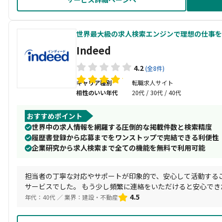
世界最大級の求人検索エンジンで理想の仕事を
Indeed
4.2
(全8件)
キャリア種別
転職求人サイト
相性のいい年代
20代 / 30代 / 40代
おすすめポイント
世界中の求人情報を網羅する圧倒的な掲載件数と検索精度
履歴書登録から応募までをワンストップで完結できる利便性
企業研究から求人検索まで全ての機能を無料で利用可能
担当者の丁寧な対応やサポートが印象的で、安心して活動する
サービスでした。 もう少し頻繁に連絡をいただけると安心で
捗が分からないことがあったので、定期的なフォローがあると
4.5
年代：40代 ／ 業界：建設・不動産