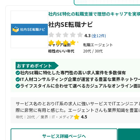
社内SE特化の転職支援で理想のキャリアを実
社内SE転職ナビ
4.3
(全12件)
キャリア種別
転職エージェント
相性のいい年代
20代 / 30代
おすすめポイント
社内SE職に特化した専門性の高い求人案件を多数保有
IT人材コンサルティング企業が運営する豊富な業界ネットワ
ライフスタイルに合わせて選べるカジュアルなオンライン面
サービス名のとおりIT系の求人に強いサービスでITエンジニ
際に非常に有用と感じた。エージェントさんも業界知識を豊富
動することができた。
4.5
年代：20代 ／ 業界：IT・メディア
サービス詳細ページへ