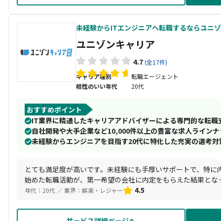
未経験からITエンジニアへ転職するならユニ
ユニゾンキャリア
4.7
(全17件)
キャリア種別
転職エージェント
相性のいい年代
20代
おすすめポイント
IT業界に精通したキャリアアドバイザーによる専門的な転職
自社開発や大手企業など10,000件以上の豊富な求人ラインナ
未経験からエンジニアを目指す20代に特化した充実の選考対
とても満足度が高いです。未経験にも手厚いサポートで、特に
始めた転職活動が、第一希望の会社に内定をもらえた結果とな
っております。
4.5
年代：20代 ／ 業界：娯楽・レジャー
サービス詳細ページへ