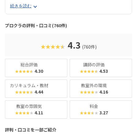
かった点をどう改善するかを考える習慣が身に付くのも特徴
続きを読む
です。さらに、講師は子どもたちの答えを引き出すコーチン
グ型指導を採用。自分で考え、解決する力を育みます。全国
600以上の教室で展開され、初めてでも安心して参加できる
プロクラの評判・口コミ(760件)
無料体験も実施中。遊びながら未来につながる力を育てられ
る、今注目のプログラミング教室です。
4.3
★★★★★
(760件)
総合評価
講師の評価
4.30
4.53
★★★★★
★★★★★
カリキュラム・教材
教室外の環境
4.44
4.16
★★★★★
★★★★★
教室の雰囲気
料金
4.11
3.27
★★★★★
★★★★★
評判・口コミを一部ご紹介