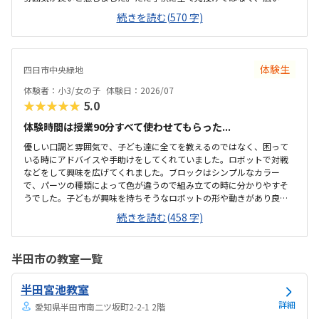
の上に「教科書とキットをどこに置いたらやりやすいかな？」と声を
続きを読む(570 字)
かけてくださり、そこから自分で考えていました。ロボット作りもヒ
ントをいただきながら、自分で教科書を読んで作り上げていました。
駅近くですが、静かな環境です。急な坂道があるので、暑い夏など、重
いキットを背負っていく小さな子供には少し大変かも。清潔で、安心
体験生
四日市中央緑地
できました。入室したら必ず手を洗うルールも良いです。教室にある
教科書などもきちんと整理整頓されています。キット代が兄弟割引で
体験者：小3/女の子
体験日：2026/07
半額になりました。入会金も無料に。欲を言えば、...
★★★★★
5.0
体験時間は授業90分すべて使わせてもらった...
優しい口調と雰囲気で、子ども達に全てを教えるのではなく、困って
いる時にアドバイスや手助けをしてくれていました。ロボットで対戦
などをして興味を広げてくれました。ブロックはシンプルなカラー
で、パーツの種類によって色が違うので組み立ての時に分かりやすそ
うでした。子どもが興味を持ちそうなロボットの形や動きがあり良か
ったです。駐車場は停めやすく、分かりやすい場所にあるので助かり
続きを読む(458 字)
ます。近くに別の施設もあるので、習ってない兄弟が過ごしやすいと
思いました。教室はシンプルで余計なものが置いてないので集中でき
そうです。清潔な空間でした。授業を1日に2コマとれたり、翌月に回
半田市の教室一覧
したりできるのは助かります。料金は今の物価で考えれば高いとは思
いませんが、子どもの成長具合で判断すると思います。子どもが自発
半田宮池教室
的にどんどん作り進めていったのには正直驚きました。最初からたく
さんあれこれ説明されずブロックを触らせてもらったの...
詳細
愛知県半田市南二ツ坂町2-2-1 2階