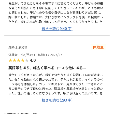
先生が、できたことをその場ですぐに褒めてくださり、子どもの些細
な変化や頑張りにも丁寧に反応してくださっていたのが、とても良い
と感じました。子どものやる気や自信につながる関わり方だと感じ、
好印象でした。体験では、大好きなマインクラフトを使った授業だっ
たため、楽しみながら取り組むことができ、とても良かったです。た
だ、今後もずっとマインクラフトを使った内容ではないと伺ったの
続きを読む(440 字)
で、その後も興味を持って取り組めるかどうかは少し気になる点でし
た。教室は自宅から15分ほどの距離にあり、通いやすいと感じまし
た。また、駐車場もあるため、送り迎えもしやすく、安心して通わせ
られる環境だと思いました。教室は一人ひとりの席が完全に仕切られ
体験生
森塾 北浦和校
ているわけではありませんが、壁などで視線が分散しにくい工夫がさ
れており、集中しやすい雰囲気だと感じました。月4回（1回50分）で
体験者：小6/男の子
体験日：2026/07
約12,000円という料金は、我が家にとってはや...
★★★★★
4.0
英語等もあり、幅広く学べるコースも他にある...
受付してくださった方が、親切で分かりやすく説明していただきまし
た。強引な勧誘もなく良かったです。テキストがあり、マイクラのペ
ージ部分を体験した。カラーテキストで、見やすくクリアできたとこ
ろの表示もできて良いと思った。駐車場や駐輪場があるともっと良か
った。徒歩で通うことになりそうです。駅からは近くて良いです。雰囲
気も良く、清潔感もあった。部屋が区切られていて、個人スペースも
続きを読む(293 字)
確保されていて良かった。基本料金以外に、追加料金があまり無さそ
うで良かった。できれば、毎月1万以内で通いたいです。子供に熱心に
話しかけてくださったり、褒めてくださって、子供が頑張ろうという