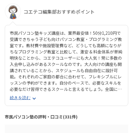
コエテコ編集部おすすめポイント
市民パソコン塾キッズ講座は、業界最安値！50分1,210円で
受講できちゃう子ども向けパソコン教室・プログラミング教
室です。教材費や施設管理費など、どうしても高額になりが
ちなプログラミング教室と比較して、激安 & 料金体系が単純
明快なことから、コエテコユーザーにも大人気！常に多数の
入会申し込みがあるスクールなのです。大人向けの講座も開
講されていることから、スケジュールも自由自在に設計可
能。それぞれのご家庭の都合に合わせて、フレキシブルにレ
ッスンの予約ができます。自分のペースで、必要なスキルを
必要なだけ習得できるスクールと言えるでしょう。全国に20
0教室が開講中（2025年7月現在）と、お住まいの近くにあ
続きを読む
る教室を探しやすいのも魅力ですね。 コースは「プログラミ
ング」系のコースがレベル別に4つと、パソコン操作を基本
から学べる「Windows11パソコンの基礎講座」「ワードで
市民パソコン塾の評判・口コミ(331件)
お絵描き」「写真デコレーション講座」などバラエティ豊
か。「とにかくプログラミングにハマって欲しい！」「せっ
かくだから、ビジネスに使えるツールもぜひ」など、ご家庭