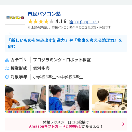
市民パソコン塾
★★★★★
4.16
（
全331件の口コミ
）
※ 上記の評価は、市民パソコン塾全体の口コミ点数・件数です
『新しいものを生み出す創造力』や『物事を考える論理力』を
育む
カテゴリ
プログラミング・ロボット教室
授業形式
個別指導
対象学年
小学校3年生～中学校3年生
体験レッスン＋口コミ投稿で
Amazonギフトカード2,000円分
がもらえる！