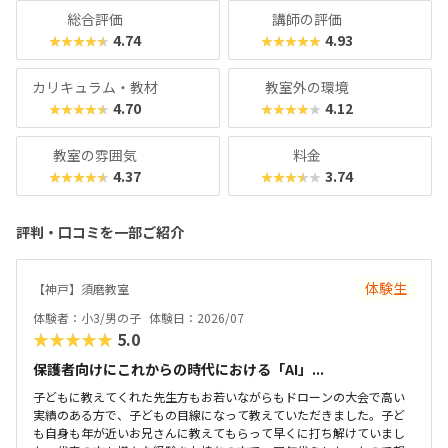
総合評価
講師の評価
4.74
4.93
★★★★★
★★★★★
カリキュラム・教材
教室外の環境
4.70
4.12
★★★★★
★★★★★
教室の雰囲気
料金
4.37
3.74
★★★★★
★★★★★
評判・口コミを一部ご紹介
体験生
​【神戸】須磨教室
体験者：小3/男の子
体験日：2026/07
★★★★★
5.0
保護者向けにこれからの時代における「AI」...
子どもに教えてくれた先生方もお若いながらもドローンの大会で高い
実績のある方で、子どもの目線になって教えていただきました。子ど
も自身も年が近いお兄さんに教えてもらって早くに打ち解けていまし