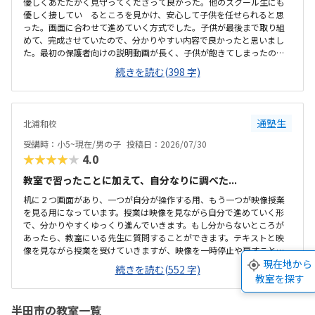
優しくあたたかく見守ってくださって良かった。他のスクール生にも
優しく接してい るところを見かけ、安心して子供を任せられると思
った。画面に合わせて進めていく方式でした。子供が最後まで取り組
めて、完成させていたので、分かりやすい内容で良かったと思いまし
た。最初の保護者向けの説明動画が長く、子供が飽きてしまったの
で、紙面で渡すなどすると良いと思いました。駐車場がありました。
続きを読む(398 字)
立地も落ち着いた場所にあり、停めやすかったです。静かな環境で良
いと思いました。綺麗に整頓されており、すっきりしていた。一人ず
つブースがあり、ヘッドホンもあり、集中しやすい環境でした。お値
打ちで、気軽に試せそうな価格帯でした。料金体系も、分かりやすく
通塾生
北浦和校
よかったです。先生が優しく、おおらかだったので良かったです。教室
の雰囲気も良かったです。1人ずつブースが分かれており、ヘッドホン
受講時：小5~現在/男の子
投稿日：2026/07/30
もあり、先生もつかず離れずの距離感で良かったです。
★★★★★
4.0
教室で習ったことに加えて、自分なりに調べた...
机に２つ画面があり、一つが自分が操作する用、もう一つが映像授業
を見る用になっています。授業は映像を見ながら自分で進めていく形
で、分かりやすくゆっくり進んでいきます。もし分からないところが
あったら、教室にいる先生に質問することができます。テキストと映
像を見ながら授業を受けていきますが、映像を一時停止や戻すことは
できますがスキップはできません。分かりやすい内容ですが、指示さ
現在地から
続きを読む(552 字)
れたことが早く終わってしまうと時間を持て余してしまうこともあり
教室を探す
ます。駅近のため、駐輪場は数台分ありますが駐車場はありません。
雨の日などは近くのコインパーキングに停めますが、空きがないこと
半田市の教室一覧
も多いです。お知らせや作品などの掲示物はいつも綺麗に貼られてい