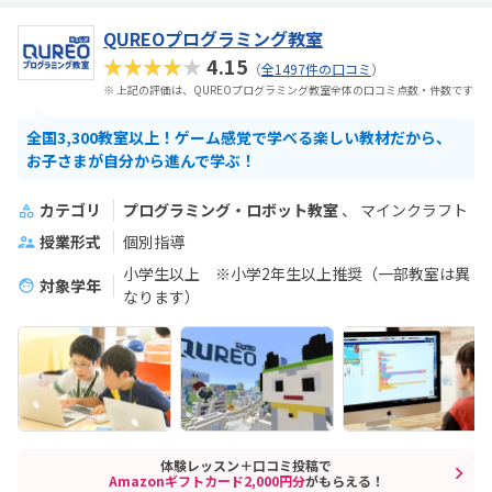
QUREOプログラミング教室
★★★★★
4.15
（
全1497件の口コミ
）
※ 上記の評価は、QUREOプログラミング教室全体の口コミ点数・件数です
全国3,300教室以上！ゲーム感覚で学べる楽しい教材だから、
お子さまが自分から進んで学ぶ！
カテゴリ
プログラミング・ロボット教室
マインクラフト
授業形式
個別指導
小学生以上 ※小学2年生以上推奨（一部教室は異
対象学年
なります）
体験レッスン＋口コミ投稿で
Amazonギフトカード2,000円分
がもらえる！