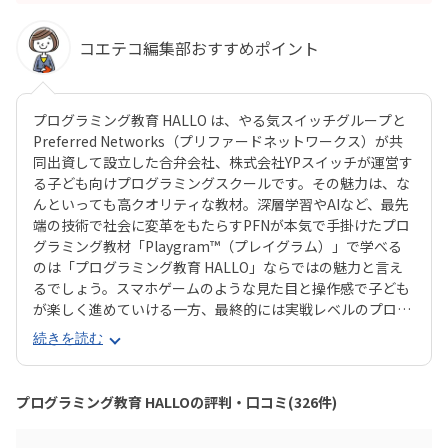
コエテコ編集部おすすめポイント
プログラミング教育 HALLO は、やる気スイッチグループと
Preferred Networks（プリファードネットワークス）が共
同出資して設立した合弁会社、株式会社YPスイッチが運営す
る子ども向けプログラミングスクールです。その魅力は、な
んといっても高クオリティな教材。深層学習やAIなど、最先
端の技術で社会に変革をもたらすPFNが本気で手掛けたプロ
グラミング教材「Playgram™（プレイグラム）」で学べる
のは「プログラミング教育 HALLO」ならではの魅力と言え
るでしょう。スマホゲームのような見た目と操作感で子ども
が楽しく進めていける一方、最終的には実戦レベルのプログ
ラミングスキルが身につく「Playgram」には、まるでマイ
続きを読む
ンクラフト（マイクラ）のように3D空間をデザインできるモ
ードも。子どもの創造性と技術力、そのどちらも高めていけ
るスクールをお探しのご家庭にぴったりのスクールです。ま
プログラミング教育 HALLOの評判・口コミ(326件)
た、運営元のやる気スイッチグループといえば、子どもの性
格や学習タイプを見極める「個性診断テスト（ETS）」も有