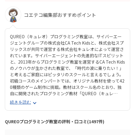
コエテコ編集部おすすめポイント
QUREO（キュレオ）プログラミング教室は、サイバーエー
ジェントグループの株式会社CA Tech Kidsと、株式会社スプ
リックスが共同で運営する株式会社キュレオによって運営さ
れています。サイバーエージェントの先進的なITスピリット
と、2013年からプログラミング教室を運営するCA Tech Kids
のノウハウが生かされた教室で、「時代の波に乗りたい！」
と考えるご家庭にはピッタリのスクールと言えるでしょう。
初級コースのメインパートでは、オリジナル教材を使って42
0種類のゲーム制作に挑戦。教材はスクール名のとおり、独
自に開発されたプログラミング教材「QUREO（キュレ
オ）」です。スマホゲームのような感覚でサクサク進められ
続きを読む
るのに、本格的な内容が学べるのが魅力。子どもにとっても
「やらされている感」がないので、楽しくゲームをクリアし
ていくようなペースでどんどん学習を進めていけます。教材
QUREOプログラミング教室の評判・口コミ(1497件)
のデザイン性も高く、実際にスマホゲーム開発で使用されて
いたキャラクター素材などを多数収録。リッチなグラフィッ