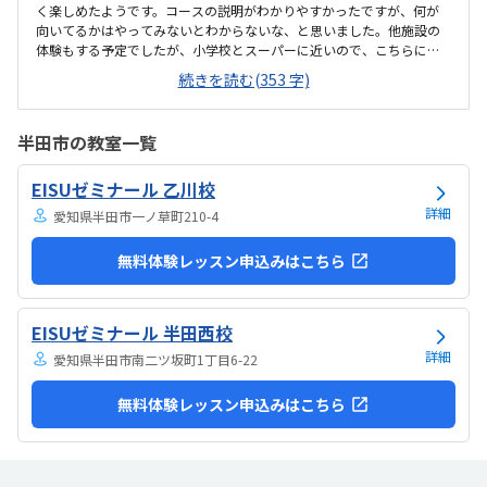
く楽しめたようです。コースの説明がわかりやすかったですが、何が
向いてるかはやってみないとわからないな、と思いました。他施設の
体験もする予定でしたが、小学校とスーパーに近いので、こちらに決
めました。息子はゲーミングチェアに初めて座れて嬉しかったようで
続きを読む(353 字)
す。開放的というよりは、落ち着いて楽しめるところが、息子には合
っていそうです。少し高いなという印象ですが、自宅のパソコンから
も利用できるとの事なので、やる気次第では納得できそうだなと思い
半田市の教室一覧
ました。日頃はSwitchで、マイクラやぽこあポケモンで建築を楽しん
でいます。担当の方と相談して今回のコースが向いてるんじゃないか
EISUゼミナール 乙川校
と勧められました。
詳細
愛知県半田市一ノ草町210-4
無料体験レッスン申込みはこちら
EISUゼミナール 半田西校
詳細
愛知県半田市南二ツ坂町1丁目6-22
無料体験レッスン申込みはこちら