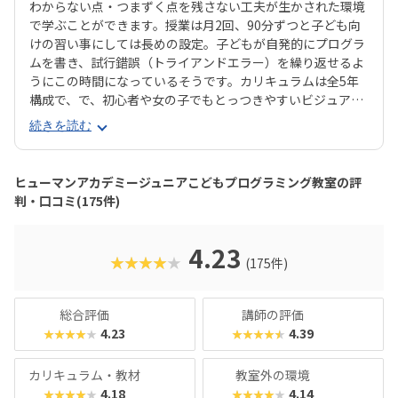
わからない点・つまずく点を残さない工夫が生かされた環境
で学ぶことができます。授業は月2回、90分ずつと子ども向
けの習い事にしては長めの設定。子どもが自発的にプログラ
ムを書き、試行錯誤（トライアンドエラー）を繰り返せるよ
うにこの時間になっているそうです。カリキュラムは全5年
構成で、で、初心者や女の子でもとっつきやすいビジュアル
プログラミングツール「Scratch（スクラッチ）」から初め
続きを読む
て、エンジニアが実際に使用するプログラミング言語「Java
Script」までステップアップすることができます。ベーシッ
クコースではマウス操作など、パソコンの操作自体から学べ
ヒューマンアカデミージュニアこどもプログラミング教室の評
るので、自宅でまったくパソコンをさわったことのないお子
判・口コミ(175件)
さんでも戸惑うことなく授業に入っていけるでしょう。大学
入試やオフィスワークなど、「将来のことを考えて習わせて
おきたい」方におすすめのスクールといえます。また、いず
4.23
★★★★★
(175件)
れもヒューマンオリジナルの教材で学べるので、高クオリテ
ィな指導を求める保護者におすすめできます。
総合評価
講師の評価
4.23
4.39
★★★★★
★★★★★
カリキュラム・教材
教室外の環境
4.18
4.14
★★★★★
★★★★★