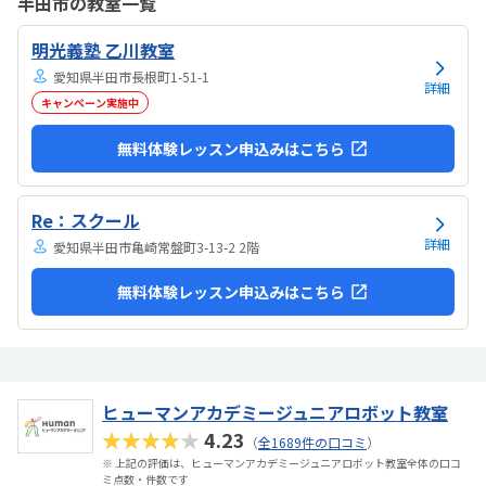
半田市の教室一覧
気持ちになれて良かった。
明光義塾 乙川教室
愛知県半田市長根町1-51-1
詳細
キャンペーン実施中
無料体験レッスン申込みはこちら
Re：スクール
詳細
愛知県半田市亀崎常盤町3-13-2 2階
無料体験レッスン申込みはこちら
ヒューマンアカデミージュニアロボット教室
★★★★★
4.23
（
全1689件の口コミ
）
※ 上記の評価は、ヒューマンアカデミージュニアロボット教室全体の口コ
ミ点数・件数です