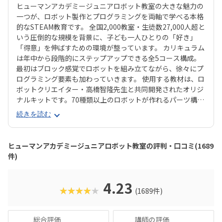
ヒューマンアカデミージュニアロボット教室の大きな魅力の
一つが、ロボット製作とプログラミングを両軸で学べる本格
的なSTEAM教育です。 全国2,000教室・生徒数27,000人超と
いう圧倒的な規模を背景に、子ども一人ひとりの「好き」
「得意」を伸ばすための環境が整っています。 カリキュラム
は年中から段階的にステップアップできる全5コース構成。
最初はブロック感覚でロボットを組み立てながら、徐々にプ
ログラミング要素も加わっていきます。 使用する教材は、ロ
ボットクリエイター・高橋智隆先生と共同開発されたオリジ
ナルキットです。70種類以上のロボットが作れるパーツ構成
で、飽きずに続けやすい点も特徴です。 月2回の90分授業で
続きを読む
は、ロボットを完成させる「基本製作」と、オリジナル改造
に挑戦する「応用実践」を繰り返す設計。子どもたちは毎
回、新しい達成感と成長を実感できる仕組みになっていま
ヒューマンアカデミージュニアロボット教室の評判・口コミ(1689
す。 自ら考え、試行錯誤しながらロボットを動かす経験は、
件)
創造力や論理的思考力を育むだけでなく、学ぶ楽しさそのも
のを教えてくれるはずです。
4.23
★★★★★
(1689件)
総合評価
講師の評価