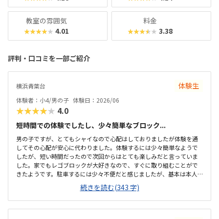
教室の雰囲気
料金
4.01
3.38
★★★★★
★★★★★
評判・口コミを一部ご紹介
体験生
横浜青葉台
体験者：小4/男の子
体験日：2026/06
★★★★★
4.0
短時間での体験でしたし、少々簡単なブロック...
男の子ですが、とてもシャイなので心配はしておりましたが体験を通
してその心配が安心に代わりました。体験するには少々簡単なようで
したが、短い時間だったので次回からはとても楽しみだと言っていま
した。家でもレゴブロックが大好きなので、すぐに取り組むことがで
きたようです。駐車するには少々不便だと感じましたが、基本は本人
の送迎だけになるので問題ないと感じましたし、駅ちかでなくても車
続きを読む(343 字)
なので問題ないです落ち着いた雰囲気でしたが、作業スペースが子供
の人数には狭いのではないかと思いました。せめて1か月3回 もしく
は90分ではなく120分だといいかなと、プログラミング教室は週1回の
月4回でしたので、少し高いと感じました。まだ短時間での体験でした