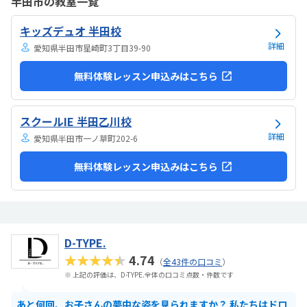
半田市の教室一覧
は路上駐車になります。駐輪スペースはあるので子供一人でも近い人
なら行けると思います。奥の方まで覗いたことはないので詳しくはわ
キッズデュオ 半田校
からないが、入り口や教室の内装は奇麗だと思います。気軽に入りや
すい感じがします。ひとそれぞれになってしまい...
詳細
愛知県半田市星崎町3丁目39-90
無料体験レッスン申込みはこちら
スクールIE 半田乙川校
詳細
愛知県半田市一ノ草町202-6
無料体験レッスン申込みはこちら
D-TYPE.
★★★★★
4.74
（
全43件の口コミ
）
※ 上記の評価は、D-TYPE.全体の口コミ点数・件数です
あと何回、お子さんの夢中な姿を見られますか？ 私たちはドロ