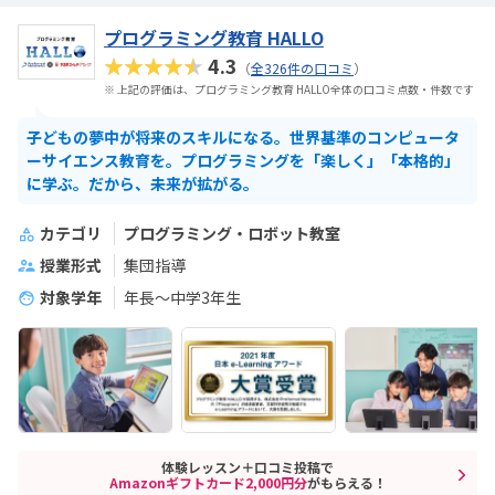
プログラミング教育 HALLO
★★★★★
4.3
（
全326件の口コミ
）
※ 上記の評価は、プログラミング教育 HALLO全体の口コミ点数・件数です
子どもの夢中が将来のスキルになる。世界基準のコンピュータ
ーサイエンス教育を。プログラミングを「楽しく」「本格的」
に学ぶ。だから、未来が拡がる。
カテゴリ
プログラミング・ロボット教室
授業形式
集団指導
対象学年
年長～中学3年生
体験レッスン＋口コミ投稿で
Amazonギフトカード2,000円分
がもらえる！