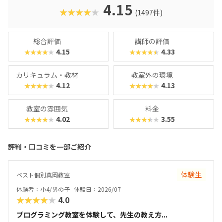
クに慣れている今の子どもでも、「安っぽい」「子どもっぽ
4.15
★★★★★
(1497件)
い」と思わず勉強に取り組めるでしょう。学習結果は通信簿
のような形で確認できるので、保護者も安心ですね。
総合評価
講師の評価
4.15
4.33
★★★★★
★★★★★
カリキュラム・教材
教室外の環境
4.12
4.13
★★★★★
★★★★★
教室の雰囲気
料金
4.02
3.55
★★★★★
★★★★★
評判・口コミを一部ご紹介
体験生
ベスト個別真岡教室
体験者：小4/男の子
体験日：2026/07
★★★★★
4.0
プログラミング教室を体験して、先生の教え方...