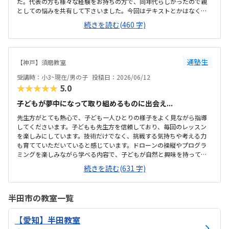
た。代表の方も様々な経験をお持ちの方で、同年代らしかったので親
としての悩みを共有して下さいました。今回はテキストとかはなく、
ドローンとパソコンだけでした。授業という感じではありませんでし
続きを読む(460 字)
た。阪急六甲駅からすぐです。駅の周りの道は狭いです。黄色い建物で
目立つのですぐに分かります。複数のお教室が一室をレンタルされて
いる様です。絵画教室にも使われている様で壁にその様な跡がありま
した。今回の体験では具体的な料金などの説明はありませんでした。
通塾生
​【神戸】須磨教室
なので個別に聞かなければなりません。将来子ども達の必須になるで
あろうプログラミングやAIの分野は、専門家に教えてもらわない限り私
受講時：小3~現在/男の子
投稿日：2026/06/12
では教えてあげられないので必要だと感じました...
★★★★★
5.0
子どもが夢中になって取り組めるものに出会え...
先生方がとても熱心で、子ども一人ひとりの様子をよく見ながら指導
してくださいます。子どもも先生方を信頼しており、毎回のレッスン
を楽しみにしています。技術だけでなく、挑戦する気持ちや考える力
も育てていただいていると感じています。ドローンの操縦やプログラ
ミングを楽しみながら学べる内容で、子どもが自然と興味を持って取
り組めています。大会など目標を持って挑戦できる機会があるのも魅
続きを読む(631 字)
力です。我が家からは決して近くはありませんが、それでも子どもは
毎回楽しみに通っています。立地の良さだけではなく、子どもが「通
いたい」と思える魅力のある教室なのだと感じています。先生方と子
半田市の教室一覧
どもたちの距離が近く、楽しみながら学べる雰囲気があります。思う
ようにプログラムできないことがあっても、試行錯誤しながら取り組
【愛知】半田教室
む姿が見られます。初めてでも安心して通える雰囲気があると感じて
います。決して安くはありませんが、子ども一人ひとり...