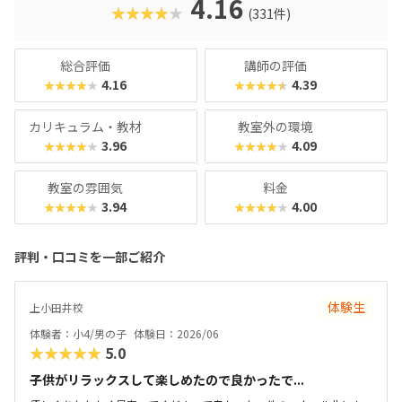
4.16
★★★★★
(331件)
の方針に合わせてレッスン計画を立てることができます。な
んといっても50分1,210円！（何度でも言います！）「ちょ
っと試しにやらせてみようかな♪」なんてご家庭にピッタリ
総合評価
講師の評価
のスクールといえるでしょう。
4.16
4.39
★★★★★
★★★★★
カリキュラム・教材
教室外の環境
3.96
4.09
★★★★★
★★★★★
教室の雰囲気
料金
3.94
4.00
★★★★★
★★★★★
評判・口コミを一部ご紹介
体験生
上小田井校
体験者：小4/男の子
体験日：2026/06
★★★★★
5.0
子供がリラックスして楽しめたので良かったで...