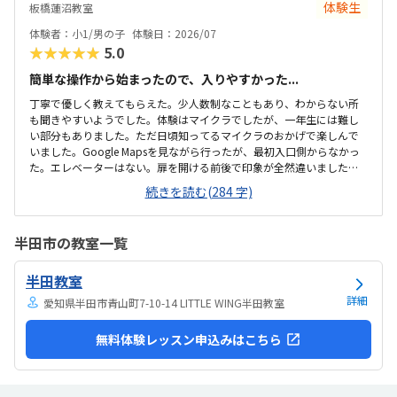
体験生
板橋蓮沼教室
ので、これから良い点が増えてくるのではないかと思います。
体験者：小1/男の子
体験日：2026/07
★★★★★
5.0
簡単な操作から始まったので、入りやすかった...
丁寧で優しく教えてもらえた。少人数制なこともあり、わからない所
も聞きやすいようでした。体験はマイクラでしたが、一年生には難し
い部分もありました。ただ日頃知ってるマイクラのおかげで楽しんで
いました。Google Mapsを見ながら行ったが、最初入口側からなかっ
た。エレベーターはない。扉を開ける前後で印象が全然違いました。
とても綺麗で、広々としていました。教室内は土足でしたが、全体的
続きを読む(284 字)
に綺麗でした。プログラミングあるあるですが、やっぱり月2回にして
は高い。他の習い事もしているので悩みどころです。マイクラで遊ん
でいるという印象が少なかった。ちゃんと学びがたくさんあった。
半田市の教室一覧
半田教室
詳細
愛知県半田市青山町7-10-14 LITTLE WING半田教室
無料体験レッスン申込みはこちら