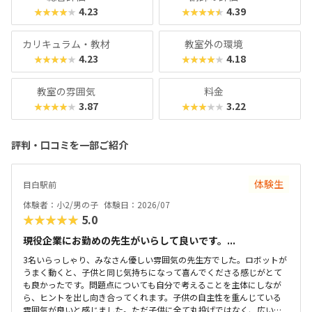
4.23
4.39
★★★★★
★★★★★
カリキュラム・教材
教室外の環境
4.23
4.18
★★★★★
★★★★★
教室の雰囲気
料金
3.87
3.22
★★★★★
★★★★★
評判・口コミを一部ご紹介
体験生
目白駅前
体験者：小2/男の子
体験日：2026/07
★★★★★
5.0
現役企業にお勤めの先生がいらして良いです。...
3名いらっしゃり、みなさん優しい雰囲気の先生方でした。ロボットが
うまく動くと、子供と同じ気持ちになって喜んでくださる感じがとて
も良かったです。問題点についても自分で考えることを主体にしなが
ら、ヒントを出し向き合ってくれます。子供の自主性を重んじている
雰囲気が良いと感じました。ただ子供に全て丸投げではなく、広い机