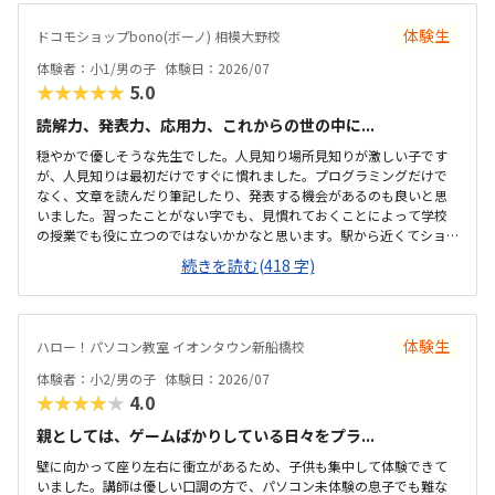
体験生
ドコモショップbono(ボーノ) 相模大野校
体験者：小1/男の子
体験日：2026/07
★★★★★
5.0
読解力、発表力、応用力、これからの世の中に...
穏やかで優しそうな先生でした。人見知り場所見知りが激しい子です
が、人見知りは最初だけですぐに慣れました。プログラミングだけで
なく、文章を読んだり筆記したり、発表する機会があるのも良いと思
いました。習ったことがない字でも、見慣れておくことによって学校
の授業でも役に立つのではないかかなと思います。駅から近くてショ
ッピングモールの中にあるので便利です。車で来ても授業分の駐車券
続きを読む(418 字)
は付けてくれるそうです。ドコモショップ内なので音が気になるかと
思いましたが、扉を閉めればそんなに気になりませんでした。一面ガ
ラスなので程よい解放感で授業の様子が見れます。プログラミング教
室としてはこれくらいかな、という印象です。教材はマイクラなので
体験生
ハロー！パソコン教室 イオンタウン新船橋校
プライベートでも使えるからいいかな、と思ってます。学校で使って
いるパソコンはタッチパネルタイプなので、キーボードは打てるかな
体験者：小2/男の子
体験日：2026/07
と心配でしたが、すぐに慣れました。コマンド１つでた...
★★★★★
4.0
親としては、ゲームばかりしている日々をプラ...
壁に向かって座り左右に衝立があるため、子供も集中して体験できて
いました。講師は優しい口調の方で、パソコン未体験の息子でも難な