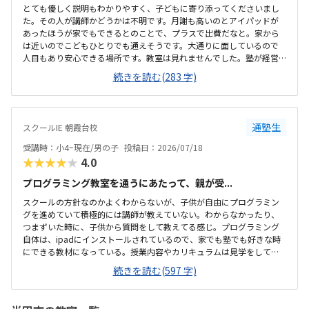
とても優しく説明もわかりやすく、子どもに寄り添ってくださいまし
た。その人が講師かどうかは不明です。月謝も高いのとアイパッドが
あったほうが家でもできるとのことで、プラスで出費だなと。家から
は近いのでこどもひとりでも通えそうです。大通りに面しているので
人目もあり安心できる場所です。教室は見れませんでした。塾が経営
しているとのことで塾の方の教室は少し覗けました。建物自体が古い
続きを読む(283 字)
感じでした。週1で15,000円は高いように思いました。もう少し回数を
増やしてもらうか、下げてもらえると助かります。説明してくれた方
はとても説明がわかりやすく、こどもに寄り添ってくださいました。
通塾生
スクールIE 朝霞台校
受講時：小4~現在/男の子
投稿日：2026/07/18
★★★★★
4.0
プログラミング教室を通うにあたって、親が受...
スクールの方針なのかよくわからないが、子供が自由にプログラミン
グを進めていて積極的には講師が教えていない。わからなかったり、
つまずいた時に、子供から質問をして教えてる感じ。プログラミング
自体は、ipadにインストールされているので、家でも塾でも好きな時
にできる教材になっている。授業内容やカリキュラムは見学をしてい
ないので子供の話だが、積極的に講師が教えていないみたい。月1回は
続きを読む(597 字)
プログラミングで作ったものを発表すると聞いていたが、実施してな
いみたい。駅からは徒歩ですぐ来れる距離で、一本道だから迷うこと
なく来れるので立地は良いと思います。駐車場はないので、車の送迎