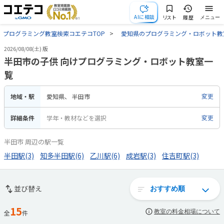
AIに相談
リスト
履歴
メニュー
プログラミング教室検索コエテコTOP
愛知県のプログラミング・ロボット教
2026/08/08(土) 版
半田市の子供 向けプログラミング・ロボット教室一
覧
地域・駅
愛知県
半田市
変更
詳細条件
学年・教材などを選択
変更
半田市 周辺の駅一覧
半田駅(3)
知多半田駅(6)
乙川駅(6)
成岩駅(3)
住吉町駅(3)
並び替え
15
教室の料金相場について
全
件