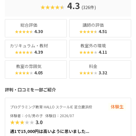
名。学習計画や講師とのマッチングに使われるそうで、「教
4.3
★★★★★
(326件)
材はいいけど、先生との相性が……」なんてトラブルも極力
防ぎます。入り口は楽しく、奥行きはどこまでも！ぜひお近
くの教室に足を運んでみてくださいね。
総合評価
講師の評価
4.30
4.51
★★★★★
★★★★★
カリキュラム・教材
教室外の環境
4.39
4.11
★★★★★
★★★★★
教室の雰囲気
料金
4.05
3.32
★★★★★
★★★★★
評判・口コミを一部ご紹介
体験生
プログラミング教育 HALLO スクールIE 足立鹿浜校
体験者：小5/男の子
体験日：2026/07
★★★★★
3.0
週1で15,000円は高いように思いました...