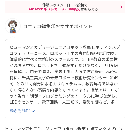
体験レッスン＋口コミ投稿で
Amazonギフトカード2,000円分
がもらえる！
コエテコ編集部おすすめポイント
ヒューマンアカデミージュニアロボット教室 ロボティクスプ
ロフェッサーコース、ロボット工学の専門知識や応用力を、
体系的に学べる本格派のスクールです。STEM教育の重要性
が高まる中で、ロボットを「動かす」だけでなく、「仕組み
を理解し、自分で考え、実装する」力まで育む設計は秀逸。
特に、千葉工業大学の未来ロボット技術研究センター（fuR
o）との共同開発によるカリキュラムは、教育現場ではなか
なか得られない高度な内容となっています。授業では、ロボ
ット製作・制御・プログラミングをトータルに学びながら、
LEDやセンサー、電子回路、人工知能、姿勢制御など、多岐
にわたる技術にも触れられます。基礎から応用まで段階的に
続きを読む
学べる3年間のカリキュラムは、小学校高学年～中学生の
「もっと知りたい・つくりたい」気持ちを確実に伸ばしてく
れる構成です。また、受講生の多くが、自ら深い興味を持っ
ヒューマンアカデミージュニアロボット教室 ロボティクスプロフ