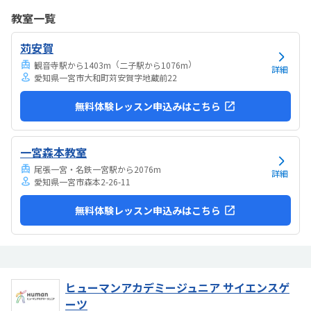
でいるという印象が少なかった。ちゃんと学びがたくさんあった。
教室一覧
苅安賀
（
）
観音寺駅から1403m
二子駅から1076m
詳細
愛知県一宮市大和町苅安賀字地蔵前22
無料体験レッスン申込みはこちら
一宮森本教室
尾張一宮・名鉄一宮駅から2076m
詳細
愛知県一宮市森本2-26-11
無料体験レッスン申込みはこちら
ヒューマンアカデミージュニア サイエンスゲ
ーツ