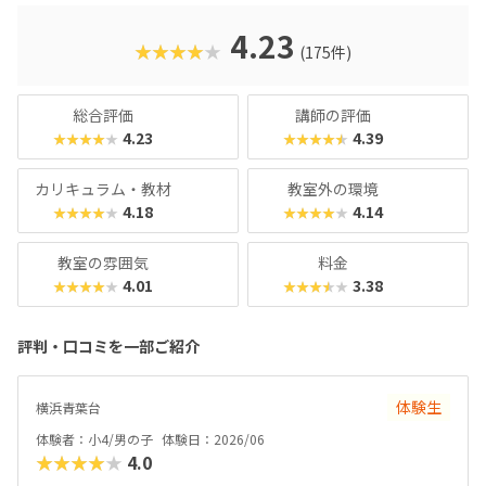
入試やオフィスワークなど、「将来のことを考えて習わせて
おきたい」方におすすめのスクールといえます。また、いず
4.23
★★★★★
(175件)
れもヒューマンオリジナルの教材で学べるので、高クオリテ
ィな指導を求める保護者におすすめできます。
総合評価
講師の評価
4.23
4.39
★★★★★
★★★★★
カリキュラム・教材
教室外の環境
4.18
4.14
★★★★★
★★★★★
教室の雰囲気
料金
4.01
3.38
★★★★★
★★★★★
評判・口コミを一部ご紹介
体験生
横浜青葉台
体験者：小4/男の子
体験日：2026/06
★★★★★
4.0