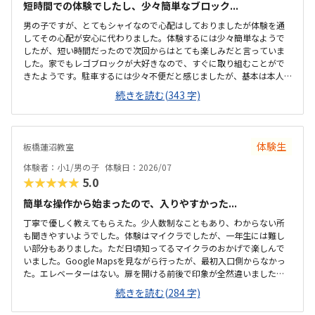
短時間での体験でしたし、少々簡単なブロック...
男の子ですが、とてもシャイなので心配はしておりましたが体験を通
してその心配が安心に代わりました。体験するには少々簡単なようで
したが、短い時間だったので次回からはとても楽しみだと言っていま
した。家でもレゴブロックが大好きなので、すぐに取り組むことがで
きたようです。駐車するには少々不便だと感じましたが、基本は本人
の送迎だけになるので問題ないと感じましたし、駅ちかでなくても車
続きを読む(343 字)
なので問題ないです落ち着いた雰囲気でしたが、作業スペースが子供
の人数には狭いのではないかと思いました。せめて1か月3回 もしく
は90分ではなく120分だといいかなと、プログラミング教室は週1回の
月4回でしたので、少し高いと感じました。まだ短時間での体験でした
体験生
板橋蓮沼教室
ので、これから良い点が増えてくるのではないかと思います。
体験者：小1/男の子
体験日：2026/07
★★★★★
5.0
簡単な操作から始まったので、入りやすかった...
丁寧で優しく教えてもらえた。少人数制なこともあり、わからない所
も聞きやすいようでした。体験はマイクラでしたが、一年生には難し
い部分もありました。ただ日頃知ってるマイクラのおかげで楽しんで
いました。Google Mapsを見ながら行ったが、最初入口側からなかっ
た。エレベーターはない。扉を開ける前後で印象が全然違いました。
とても綺麗で、広々としていました。教室内は土足でしたが、全体的
続きを読む(284 字)
に綺麗でした。プログラミングあるあるですが、やっぱり月2回にして
は高い。他の習い事もしているので悩みどころです。マイクラで遊ん