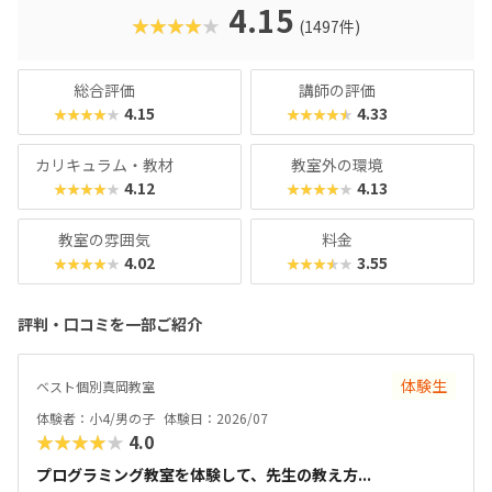
クに慣れている今の子どもでも、「安っぽい」「子どもっぽ
4.15
★★★★★
(1497件)
い」と思わず勉強に取り組めるでしょう。学習結果は通信簿
のような形で確認できるので、保護者も安心ですね。
総合評価
講師の評価
4.15
4.33
★★★★★
★★★★★
カリキュラム・教材
教室外の環境
4.12
4.13
★★★★★
★★★★★
教室の雰囲気
料金
4.02
3.55
★★★★★
★★★★★
評判・口コミを一部ご紹介
体験生
ベスト個別真岡教室
体験者：小4/男の子
体験日：2026/07
★★★★★
4.0
プログラミング教室を体験して、先生の教え方...