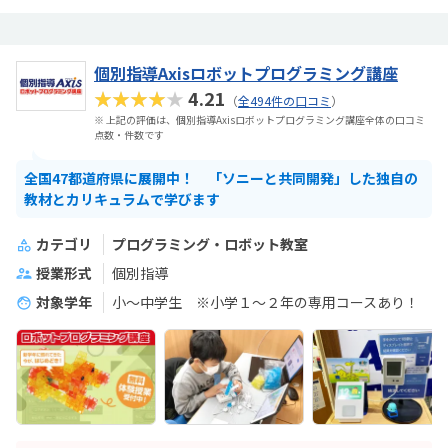
個別指導Axisロボットプログラミング講座
★★★★★
4.21
（
全494件の口コミ
）
※ 上記の評価は、個別指導Axisロボットプログラミング講座全体の口コミ
点数・件数です
全国47都道府県に展開中！ 「ソニーと共同開発」した独自の
教材とカリキュラムで学びます
カテゴリ
プログラミング・ロボット教室
授業形式
個別指導
対象学年
小～中学生 ※小学１～２年の専用コースあり！