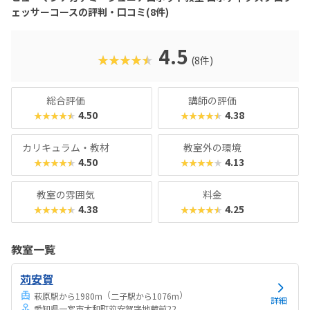
て入会する点も特徴的。全国の仲間と技術やアイデアを競う
ェッサーコースの評判・口コミ(8件)
「ロボプロ全国大会」もモチベーション向上につながる貴重
な機会です。「将来、ロボットやAIに関わる仕事がしたい」
「中学受験や高校での理数教育に備えたい」そんなお子さま
4.5
★★★★★
(8件)
に、間違いなくおすすめできるコースです。ロボットを“遊
び”で終わらせず、“学問”として深めたいご家庭にこそ、ぜ
ひ体験していただきたい教室です。
総合評価
講師の評価
4.50
4.38
★★★★★
★★★★★
カリキュラム・教材
教室外の環境
4.50
4.13
★★★★★
★★★★★
教室の雰囲気
料金
4.38
4.25
★★★★★
★★★★★
教室一覧
苅安賀
（
）
萩原駅から1980m
二子駅から1076m
詳細
愛知県一宮市大和町苅安賀字地蔵前22