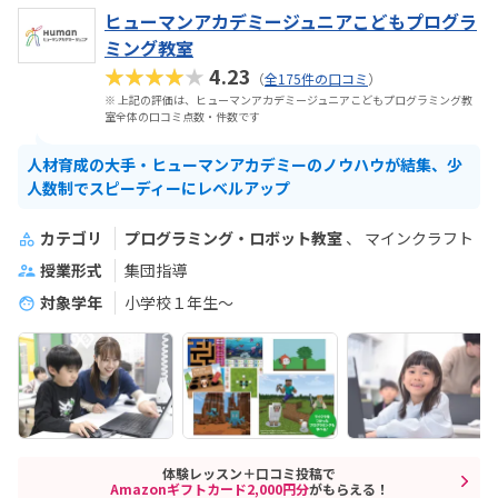
ヒューマンアカデミージュニアこどもプログラ
ミング教室
★★★★★
4.23
（
全175件の口コミ
）
※ 上記の評価は、ヒューマンアカデミージュニアこどもプログラミング教
室全体の口コミ点数・件数です
人材育成の大手・ヒューマンアカデミーのノウハウが結集、少
人数制でスピーディーにレベルアップ
カテゴリ
プログラミング・ロボット教室
マインクラフト
授業形式
集団指導
対象学年
小学校１年生〜
体験レッスン＋口コミ投稿で
Amazonギフトカード2,000円分
がもらえる！