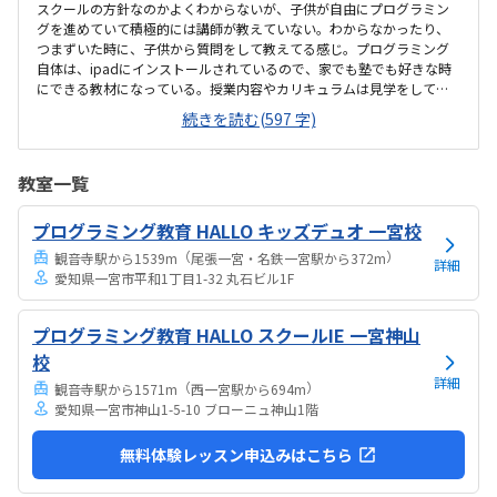
スクールの方針なのかよくわからないが、子供が自由にプログラミン
グを進めていて積極的には講師が教えていない。わからなかったり、
つまずいた時に、子供から質問をして教えてる感じ。プログラミング
自体は、ipadにインストールされているので、家でも塾でも好きな時
にできる教材になっている。授業内容やカリキュラムは見学をしてい
ないので子供の話だが、積極的に講師が教えていないみたい。月1回は
続きを読む(597 字)
プログラミングで作ったものを発表すると聞いていたが、実施してな
いみたい。駅からは徒歩ですぐ来れる距離で、一本道だから迷うこと
なく来れるので立地は良いと思います。駐車場はないので、車の送迎
教室一覧
は路上駐車になります。駐輪スペースはあるので子供一人でも近い人
なら行けると思います。奥の方まで覗いたことはないので詳しくはわ
プログラミング教育 HALLO キッズデュオ 一宮校
からないが、入り口や教室の内装は奇麗だと思います。気軽に入りや
すい感じがします。ひとそれぞれになってしまい...
（
）
観音寺駅から1539m
尾張一宮・名鉄一宮駅から372m
詳細
愛知県一宮市平和1丁目1-32 丸石ビル1F
プログラミング教育 HALLO スクールIE 一宮神山
校
詳細
（
）
観音寺駅から1571m
西一宮駅から694m
愛知県一宮市神山1-5-10 ブローニュ神山1階
無料体験レッスン申込みはこちら