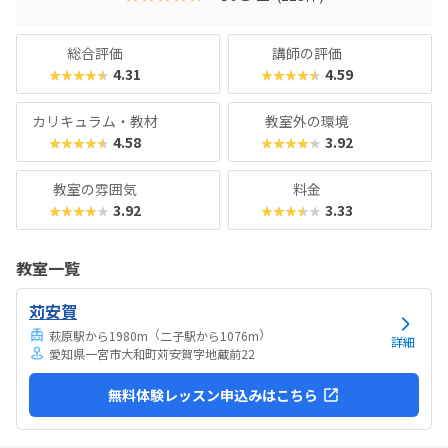
子」のイメージが強いですが、直営教室では男女半々〜女の
子がちょっと多めのクラスも。将来の進路や男女差にかかわ
らず、子どもの好奇心の芽を養い、身近なテーマを通して思
総合評価
講師の評価
考力を育めるスクールと言えるでしょう。
4.31
4.59
★★★★★
★★★★★
カリキュラム・教材
教室外の環境
4.58
3.92
★★★★★
★★★★★
教室の雰囲気
料金
3.92
3.33
★★★★★
★★★★★
教室一覧
苅安賀
（
）
萩原駅から1980m
二子駅から1076m
詳細
愛知県一宮市大和町苅安賀字地蔵前22
無料体験レッスン申込みはこちら