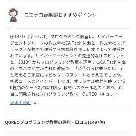
コエテコ編集部おすすめポイント
QUREO（キュレオ）プログラミング教室は、サイバーエー
ジェントグループの株式会社CA Tech Kidsと、株式会社スプ
リックスが共同で運営する株式会社キュレオによって運営さ
れています。サイバーエージェントの先進的なITスピリット
と、2013年からプログラミング教室を運営するCA Tech Kids
のノウハウが生かされた教室で、「時代の波に乗りたい！」
と考えるご家庭にはピッタリのスクールと言えるでしょう。
初級コースのメインパートでは、オリジナル教材を使って42
0種類のゲーム制作に挑戦。教材はスクール名のとおり、独
自に開発されたプログラミング教材「QUREO（キュレ
オ）」です。スマホゲームのような感覚でサクサク進められ
続きを読む
るのに、本格的な内容が学べるのが魅力。子どもにとっても
「やらされている感」がないので、楽しくゲームをクリアし
ていくようなペースでどんどん学習を進めていけます。教材
QUREOプログラミング教室の評判・口コミ(1497件)
のデザイン性も高く、実際にスマホゲーム開発で使用されて
いたキャラクター素材などを多数収録。リッチなグラフィッ