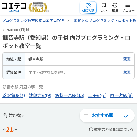
AIに相談
リスト
履歴
メニュー
プログラミング教室検索コエテコTOP
愛知県のプログラミング・ロボット教
2026/08/09(日) 版
観音寺駅（愛知県）の子供 向けプログラミング・ロ
ボット教室一覧
地域・駅
観音寺駅
変更
詳細条件
学年・教材などを選択
変更
観音寺駅 周辺の駅一覧
苅安賀駅(7)
妙興寺駅(9)
名鉄一宮駅(15)
二子駅(7)
西一宮駅(8)
並び替え
21
教室の料金相場について
全
件