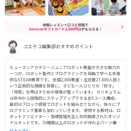
体験レッスン＋口コミ投稿で
Amazonギフトカード2,000円分
がもらえる！
コエテコ編集部おすすめポイント
ヒューマンアカデミージュニアロボット教室の大きな魅力の
一つが、ロボット製作とプログラミングを両軸で学べる本格
的なSTEAM教育です。 全国2,000教室・生徒数27,000人超と
いう圧倒的な規模を背景に、子ども一人ひとりの「好き」
「得意」を伸ばすための環境が整っています。 カリキュラム
は年中から段階的にステップアップできる全5コース構成。
最初はブロック感覚でロボットを組み立てながら、徐々にプ
ログラミング要素も加わっていきます。 使用する教材は、ロ
ボットクリエイター・高橋智隆先生と共同開発されたオリジ
ナルキットです。70種類以上のロボットが作れるパーツ構成
で、飽きずに続けやすい点も特徴です。 月2回の90分授業で