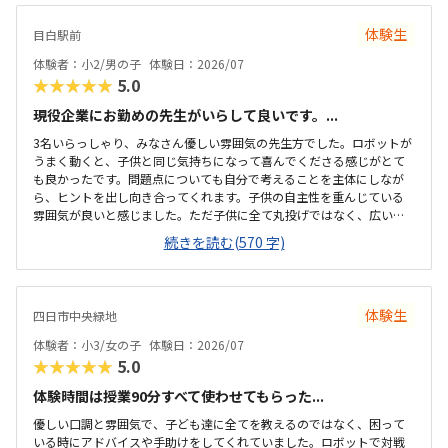
体験生
目白駅前
体験者：小2/男の子
体験日：2026/07
★★★★★
5.0
現役企業にお勤めの先生がいらして良いです。...
3名いらっしゃり、みなさん優しい雰囲気の先生方でした。ロボットが
うまく動くと、子供と同じ気持ちになって喜んでくださる感じがとて
も良かったです。問題点についても自分で考えることを主体にしなが
ら、ヒントを出し向き合ってくれます。子供の自主性を重んじている
雰囲気が良いと感じました。ただ子供に全て丸投げではなく、広い机
の上に「教科書とキットをどこに置いたらやりやすいかな？」と声を
続きを読む(570 字)
かけてくださり、そこから自分で考えていました。ロボット作りもヒ
ントをいただきながら、自分で教科書を読んで作り上げていました。
駅近くですが、静かな環境です。急な坂道があるので、暑い夏など、重
いキットを背負っていく小さな子供には少し大変かも。清潔で、安心
体験生
四日市中央緑地
できました。入室したら必ず手を洗うルールも良いです。教室にある
教科書などもきちんと整理整頓されています。キット代が兄弟割引で
体験者：小3/女の子
体験日：2026/07
半額になりました。入会金も無料に。欲を言えば、...
★★★★★
5.0
体験時間は授業90分すべて使わせてもらった...
優しい口調と雰囲気で、子ども達に全てを教えるのではなく、困って
いる時にアドバイスや手助けをしてくれていました。ロボットで対戦