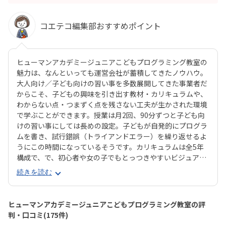
コエテコ編集部おすすめポイント
ヒューマンアカデミージュニアこどもプログラミング教室の
魅力は、なんといっても運営会社が蓄積してきたノウハウ。
大人向け／子ども向けの習い事を多数展開してきた事業者だ
からこそ、子どもの興味を引き出す教材・カリキュラムや、
わからない点・つまずく点を残さない工夫が生かされた環境
で学ぶことができます。授業は月2回、90分ずつと子ども向
けの習い事にしては長めの設定。子どもが自発的にプログラ
ムを書き、試行錯誤（トライアンドエラー）を繰り返せるよ
うにこの時間になっているそうです。カリキュラムは全5年
構成で、で、初心者や女の子でもとっつきやすいビジュアル
プログラミングツール「Scratch（スクラッチ）」から初め
続きを読む
て、エンジニアが実際に使用するプログラミング言語「Java
Script」までステップアップすることができます。ベーシッ
クコースではマウス操作など、パソコンの操作自体から学べ
ヒューマンアカデミージュニアこどもプログラミング教室の評
るので、自宅でまったくパソコンをさわったことのないお子
判・口コミ(175件)
さんでも戸惑うことなく授業に入っていけるでしょう。大学