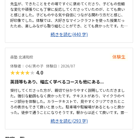
先生が、できたことをその場ですぐに褒めてくださり、子どもの些細
な変化や頑張りにも丁寧に反応してくださっていたのが、とても良い
と感じました。子どものやる気や自信につながる関わり方だと感じ、
好印象でした。体験では、大好きなマインクラフトを使った授業だっ
たため、楽しみながら取り組むことができ、とても良かったです。た
だ、今後もずっとマインクラフトを使った内容ではないと伺ったの
続きを読む(440 字)
で、その後も興味を持って取り組めるかどうかは少し気になる点でし
た。教室は自宅から15分ほどの距離にあり、通いやすいと感じまし
た。また、駐車場もあるため、送り迎えもしやすく、安心して通わせ
られる環境だと思いました。教室は一人ひとりの席が完全に仕切られ
体験生
森塾 北浦和校
ているわけではありませんが、壁などで視線が分散しにくい工夫がさ
れており、集中しやすい雰囲気だと感じました。月4回（1回50分）で
体験者：小6/男の子
体験日：2026/07
約12,000円という料金は、我が家にとってはや...
★★★★★
4.0
英語等もあり、幅広く学べるコースも他にある...
受付してくださった方が、親切で分かりやすく説明していただきまし
た。強引な勧誘もなく良かったです。テキストがあり、マイクラのペ
ージ部分を体験した。カラーテキストで、見やすくクリアできたとこ
ろの表示もできて良いと思った。駐車場や駐輪場があるともっと良か
った。徒歩で通うことになりそうです。駅からは近くて良いです。雰囲
気も良く、清潔感もあった。部屋が区切られていて、個人スペースも
続きを読む(293 字)
確保されていて良かった。基本料金以外に、追加料金があまり無さそ
うで良かった。できれば、毎月1万以内で通いたいです。子供に熱心に
話しかけてくださったり、褒めてくださって、子供が頑張ろうという