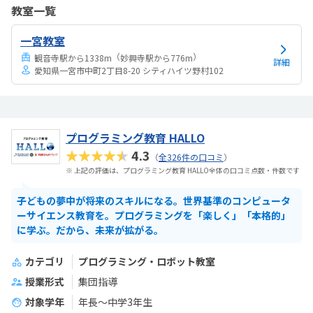
教室一覧
一宮教室
（
）
観音寺駅から1338m
妙興寺駅から776m
詳細
愛知県一宮市中町2丁目8-20 シティハイツ野村102
プログラミング教育 HALLO
★★★★★
4.3
（
全326件の口コミ
）
※ 上記の評価は、プログラミング教育 HALLO全体の口コミ点数・件数です
子どもの夢中が将来のスキルになる。世界基準のコンピュータ
ーサイエンス教育を。プログラミングを「楽しく」「本格的」
に学ぶ。だから、未来が拡がる。
カテゴリ
プログラミング・ロボット教室
授業形式
集団指導
対象学年
年長～中学3年生