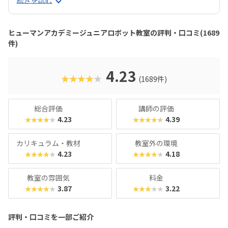
続きを読む
は、ロボットを完成させる「基本製作」と、オリジナル改造
に挑戦する「応用実践」を繰り返す設計。子どもたちは毎
回、新しい達成感と成長を実感できる仕組みになっていま
ヒューマンアカデミージュニアロボット教室の評判・口コミ(1689
す。 自ら考え、試行錯誤しながらロボットを動かす経験は、
件)
創造力や論理的思考力を育むだけでなく、学ぶ楽しさそのも
のを教えてくれるはずです。
4.23
★★★★★
(1689件)
総合評価
講師の評価
4.23
4.39
★★★★★
★★★★★
カリキュラム・教材
教室外の環境
4.23
4.18
★★★★★
★★★★★
教室の雰囲気
料金
3.87
3.22
★★★★★
★★★★★
評判・口コミを一部ご紹介