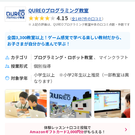
QUREOプログラミング教室
★★★★★
4.15
（
全1497件の口コミ
）
※ 上記の評価は、QUREOプログラミング教室全体の口コミ点数・件数です
全国3,300教室以上！ゲーム感覚で学べる楽しい教材だから、
お子さまが自分から進んで学ぶ！
カテゴリ
プログラミング・ロボット教室
マインクラフト
授業形式
個別指導
小学生以上 ※小学2年生以上推奨（一部教室は異
対象学年
なります）
体験レッスン＋口コミ投稿で
Amazonギフトカード2,000円分
がもらえる！