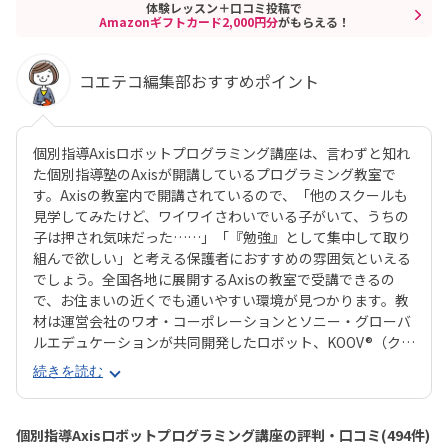
体験レッスン＋口コミ投稿で
Amazonギフトカード2,000円分
がもらえる！
コエテコ編集部おすすめポイント
個別指導Axisロボットプログラミング講座は、言わずと知れ
た個別指導塾のAxisが開講しているプログラミング教室で
す。Axisの教室内で開講されているので、「他のスクールも
見学してみたけど、ワイワイさわいでいる子がいて、うちの
子は押され気味だった……」「『勉強』として集中して取り
組んで欲しい」と考える保護者におすすめの雰囲気といえる
でしょう。全国各地に展開するAxisの教室で受講できるの
で、お住まいの近くでも通いやすい環境が見つかります。教
材は運営会社のワオ・コーポレーションとソニー・グローバ
ルエデュケーションが共同開発したロボット、KOOV®︎（クー
ブ）。半透明のカラフルなブロックを組み合わせながらロボ
続きを読む
ットを組み立てていくので、女の子にも人気が高いのがポイ
ント。ロボットが好きな子はもちろん、色彩感覚に優れる子
からも評判の教材です。さらに、高学年からはエンジニアも
個別指導Axisロボットプログラミング講座の評判・口コミ(494件)
使う本格的なプログラミング言語「Python（パイソン）」