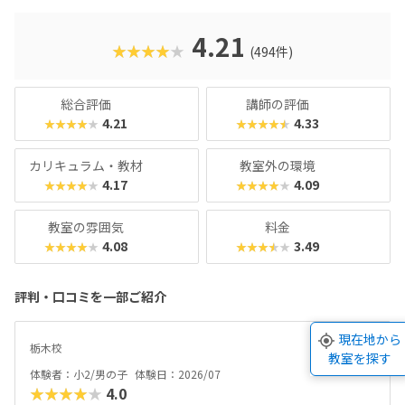
を学べるマスターコースも用意されています。これまでどお
りのとっつきやすい見た目から入って、実践レベルの内容が
4.21
★★★★★
(494件)
学べると好評です。授業料が比較的お手頃価格なのもポイン
トで、ファーストコースは6,930円＋教材費2,640円（80分×
月2回）、レギュラーコースは8,800円＋教材費2,640円＋テ
総合評価
講師の評価
キスト費2,860円（80分×月2回）、マスターコースは11,00
4.21
4.33
★★★★★
★★★★★
0円＋教材費2,640円＋テキスト費2,860円（80分×月2
回）。年に1度のテキスト費以外、追加料金もかかりませ
カリキュラム・教材
教室外の環境
ん。明確な料金体系と通いやすさ、ある程度「勉強」の雰囲
4.17
4.09
★★★★★
★★★★★
気を重視する方におすすめのスクールです。
教室の雰囲気
料金
4.08
3.49
★★★★★
★★★★★
評判・口コミを一部ご紹介
現在地から
体験生
栃木校
教室を探す
体験者：小2/男の子
体験日：2026/07
★★★★★
4.0