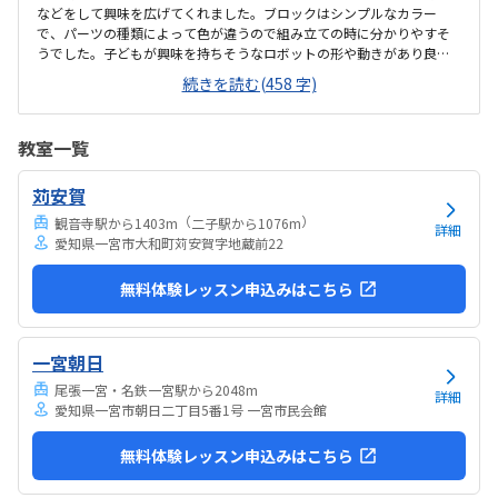
などをして興味を広げてくれました。ブロックはシンプルなカラー
で、パーツの種類によって色が違うので組み立ての時に分かりやすそ
うでした。子どもが興味を持ちそうなロボットの形や動きがあり良か
ったです。駐車場は停めやすく、分かりやすい場所にあるので助かり
続きを読む(458 字)
ます。近くに別の施設もあるので、習ってない兄弟が過ごしやすいと
思いました。教室はシンプルで余計なものが置いてないので集中でき
そうです。清潔な空間でした。授業を1日に2コマとれたり、翌月に回
教室一覧
したりできるのは助かります。料金は今の物価で考えれば高いとは思
いませんが、子どもの成長具合で判断すると思います。子どもが自発
苅安賀
的にどんどん作り進めていったのには正直驚きました。最初からたく
さんあれこれ説明されずブロックを触らせてもらったの...
（
）
観音寺駅から1403m
二子駅から1076m
詳細
愛知県一宮市大和町苅安賀字地蔵前22
無料体験レッスン申込みはこちら
一宮朝日
尾張一宮・名鉄一宮駅から2048m
詳細
愛知県一宮市朝日二丁目5番1号 一宮市民会館
無料体験レッスン申込みはこちら