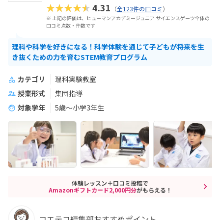
★★★★★
4.31
（
全123件の口コミ
）
※ 上記の評価は、ヒューマンアカデミージュニア サイエンスゲーツ全体の
口コミ点数・件数です
理科や科学を好きになる！科学体験を通じて子どもが将来を生
き抜くための力を育むSTEM教育プログラム
カテゴリ
理科実験教室
授業形式
集団指導
対象学年
5歳〜小学3年生
体験レッスン＋口コミ投稿で
Amazonギフトカード2,000円分
がもらえる！
コエテコ編集部おすすめポイント