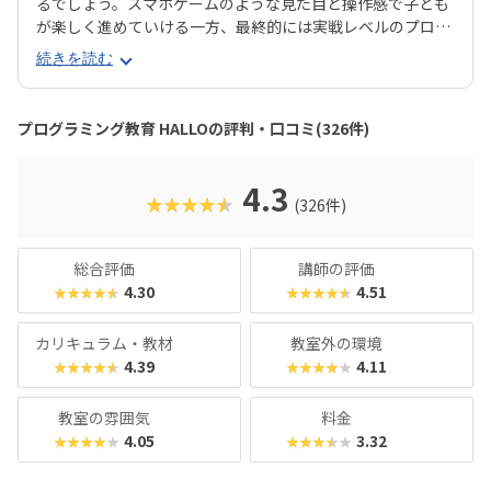
るでしょう。スマホゲームのような見た目と操作感で子ども
が楽しく進めていける一方、最終的には実戦レベルのプログ
ラミングスキルが身につく「Playgram」には、まるでマイ
続きを読む
ンクラフト（マイクラ）のように3D空間をデザインできるモ
ードも。子どもの創造性と技術力、そのどちらも高めていけ
るスクールをお探しのご家庭にぴったりのスクールです。ま
プログラミング教育 HALLOの評判・口コミ(326件)
た、運営元のやる気スイッチグループといえば、子どもの性
格や学習タイプを見極める「個性診断テスト（ETS）」も有
名。学習計画や講師とのマッチングに使われるそうで、「教
4.3
★★★★★
(326件)
材はいいけど、先生との相性が……」なんてトラブルも極力
防ぎます。入り口は楽しく、奥行きはどこまでも！ぜひお近
くの教室に足を運んでみてくださいね。
総合評価
講師の評価
4.30
4.51
★★★★★
★★★★★
カリキュラム・教材
教室外の環境
4.39
4.11
★★★★★
★★★★★
教室の雰囲気
料金
4.05
3.32
★★★★★
★★★★★