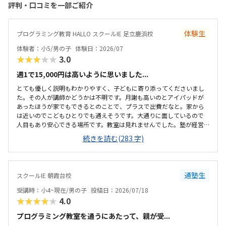
評判・口コミを一部ご紹介
体験生
プログラミング教育 HALLO スクールIE 足立鹿浜校
体験者：小5/男の子
体験日：2026/07
★★★★★
3.0
週1で15,000円は高いように思いました...
とても優しく説明もわかりやすく、子どもに寄り添ってくださいまし
た。その人が講師かどうかは不明です。月謝も高いのとアイパッドが
あったほうが家でもできるとのことで、プラスで出費だなと。家から
は近いのでこどもひとりでも通えそうです。大通りに面しているので
人目もあり安心できる場所です。教室は見れませんでした。塾が経営
しているとのことで塾の方の教室は少し覗けました。建物自体が古い
続きを読む(283 字)
感じでした。週1で15,000円は高いように思いました。もう少し回数を
増やしてもらうか、下げてもらえると助かります。説明してくれた方
はとても説明がわかりやすく、こどもに寄り添ってくださいました。
通塾生
スクールIE 朝霞台校
受講時：小4~現在/男の子
投稿日：2026/07/18
★★★★★
4.0
プログラミング教室を通うにあたって、親が受...