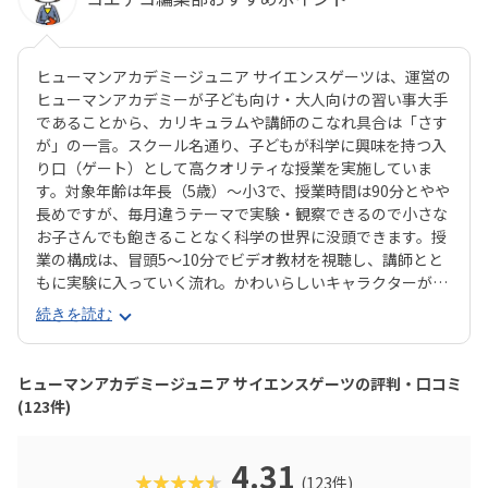
ヒューマンアカデミージュニア サイエンスゲーツは、運営の
ヒューマンアカデミーが子ども向け・大人向けの習い事大手
であることから、カリキュラムや講師のこなれ具合は「さす
が」の一言。スクール名通り、子どもが科学に興味を持つ入
り口（ゲート）として高クオリティな授業を実施していま
す。対象年齢は年長（5歳）〜小3で、授業時間は90分とやや
長めですが、毎月違うテーマで実験・観察できるので小さな
お子さんでも飽きることなく科学の世界に没頭できます。授
業の構成は、冒頭5〜10分でビデオ教材を視聴し、講師とと
もに実験に入っていく流れ。かわいらしいキャラクターが登
場するビデオ教材で子どもの興味をじゅうぶんに引き出して
続きを読む
から実験に移っていくことで、より科学の世界にのめり込ん
でいけそうですね。扱う実験はどれも安全性の高いものです
が、授業ではオリジナルの白衣・安全メガネをしっかり着
ヒューマンアカデミージュニア サイエンスゲーツの評判・口コミ
用。ただの遊びや体験イベントにとどまらない、「まじめに
(123件)
実験に取り組む姿勢」を育みます。「市販の実験キットは買
ったけど、作っただけで終わってしまった……」なんてお子
さまにおすすめです。理科実験教室といえば「理系」「男の
4.31
★★★★★
(123件)