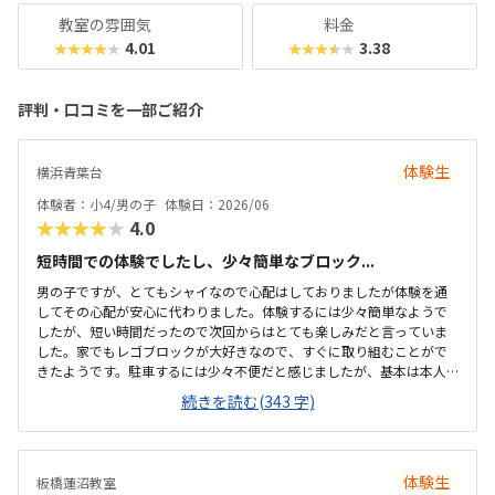
教室の雰囲気
料金
4.01
3.38
★★★★★
★★★★★
評判・口コミを一部ご紹介
体験生
横浜青葉台
体験者：小4/男の子
体験日：2026/06
★★★★★
4.0
短時間での体験でしたし、少々簡単なブロック...
男の子ですが、とてもシャイなので心配はしておりましたが体験を通
してその心配が安心に代わりました。体験するには少々簡単なようで
したが、短い時間だったので次回からはとても楽しみだと言っていま
した。家でもレゴブロックが大好きなので、すぐに取り組むことがで
きたようです。駐車するには少々不便だと感じましたが、基本は本人
の送迎だけになるので問題ないと感じましたし、駅ちかでなくても車
続きを読む(343 字)
なので問題ないです落ち着いた雰囲気でしたが、作業スペースが子供
の人数には狭いのではないかと思いました。せめて1か月3回 もしく
は90分ではなく120分だといいかなと、プログラミング教室は週1回の
月4回でしたので、少し高いと感じました。まだ短時間での体験でした
体験生
板橋蓮沼教室
ので、これから良い点が増えてくるのではないかと思います。