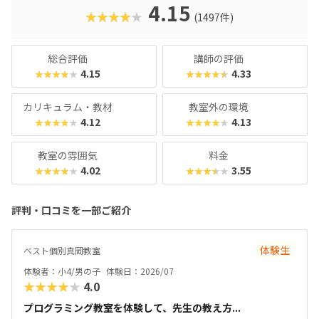
クに慣れている今の子どもでも、「安っぽい」「子どもっぽ
4.15
★★★★★
(1497件)
い」と思わず勉強に取り組めるでしょう。学習結果は通信簿
のような形で確認できるので、保護者も安心ですね。
総合評価
講師の評価
4.15
4.33
★★★★★
★★★★★
カリキュラム・教材
教室外の環境
4.12
4.13
★★★★★
★★★★★
教室の雰囲気
料金
4.02
3.55
★★★★★
★★★★★
評判・口コミを一部ご紹介
体験生
ベスト個別真岡教室
体験者：小4/男の子
体験日：2026/07
★★★★★
4.0
プログラミング教室を体験して、先生の教え方...