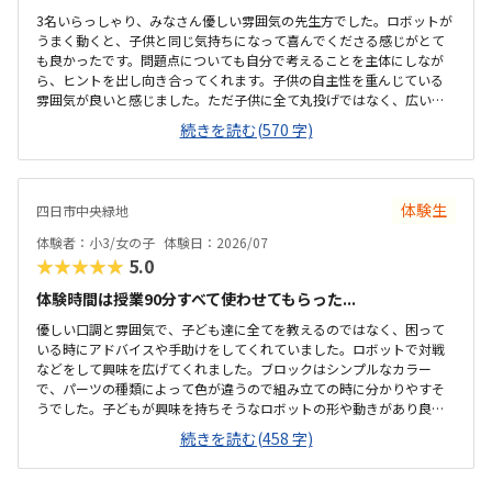
3名いらっしゃり、みなさん優しい雰囲気の先生方でした。ロボットが
うまく動くと、子供と同じ気持ちになって喜んでくださる感じがとて
も良かったです。問題点についても自分で考えることを主体にしなが
ら、ヒントを出し向き合ってくれます。子供の自主性を重んじている
雰囲気が良いと感じました。ただ子供に全て丸投げではなく、広い机
の上に「教科書とキットをどこに置いたらやりやすいかな？」と声を
続きを読む(570 字)
かけてくださり、そこから自分で考えていました。ロボット作りもヒ
ントをいただきながら、自分で教科書を読んで作り上げていました。
駅近くですが、静かな環境です。急な坂道があるので、暑い夏など、重
いキットを背負っていく小さな子供には少し大変かも。清潔で、安心
体験生
四日市中央緑地
できました。入室したら必ず手を洗うルールも良いです。教室にある
教科書などもきちんと整理整頓されています。キット代が兄弟割引で
体験者：小3/女の子
体験日：2026/07
半額になりました。入会金も無料に。欲を言えば、...
★★★★★
5.0
体験時間は授業90分すべて使わせてもらった...
優しい口調と雰囲気で、子ども達に全てを教えるのではなく、困って
いる時にアドバイスや手助けをしてくれていました。ロボットで対戦
などをして興味を広げてくれました。ブロックはシンプルなカラー
で、パーツの種類によって色が違うので組み立ての時に分かりやすそ
うでした。子どもが興味を持ちそうなロボットの形や動きがあり良か
ったです。駐車場は停めやすく、分かりやすい場所にあるので助かり
続きを読む(458 字)
ます。近くに別の施設もあるので、習ってない兄弟が過ごしやすいと
思いました。教室はシンプルで余計なものが置いてないので集中でき
そうです。清潔な空間でした。授業を1日に2コマとれたり、翌月に回