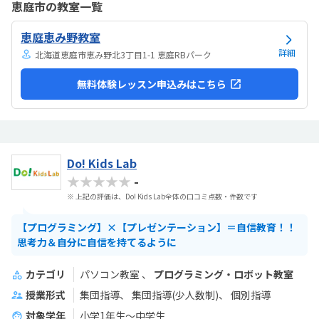
恵庭市の教室一覧
したりできるのは助かります。料金は今の物価で考えれば高いとは思
いませんが、子どもの成長具合で判断すると思います。子どもが自発
恵庭恵み野教室
的にどんどん作り進めていったのには正直驚きました。最初からたく
さんあれこれ説明されずブロックを触らせてもらったの...
詳細
北海道恵庭市恵み野北3丁目1-1 恵庭RBパーク
無料体験レッスン申込みはこちら
Do! Kids Lab
★★★★★
-
※ 上記の評価は、Do! Kids Lab全体の口コミ点数・件数です
【プログラミング】×【プレゼンテーション】＝自信教育！！
思考力＆自分に自信を持てるように
カテゴリ
パソコン教室
プログラミング・ロボット教室
授業形式
集団指導
集団指導(少人数制)
個別指導
対象学年
小学1年生～中学生