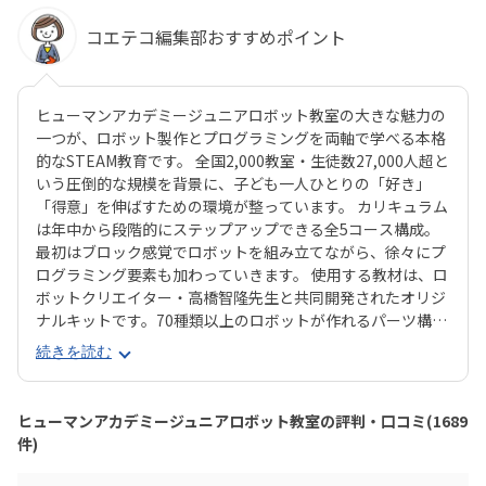
コエテコ編集部おすすめポイント
ヒューマンアカデミージュニアロボット教室の大きな魅力の
一つが、ロボット製作とプログラミングを両軸で学べる本格
的なSTEAM教育です。 全国2,000教室・生徒数27,000人超と
いう圧倒的な規模を背景に、子ども一人ひとりの「好き」
「得意」を伸ばすための環境が整っています。 カリキュラム
は年中から段階的にステップアップできる全5コース構成。
最初はブロック感覚でロボットを組み立てながら、徐々にプ
ログラミング要素も加わっていきます。 使用する教材は、ロ
ボットクリエイター・高橋智隆先生と共同開発されたオリジ
ナルキットです。70種類以上のロボットが作れるパーツ構成
で、飽きずに続けやすい点も特徴です。 月2回の90分授業で
続きを読む
は、ロボットを完成させる「基本製作」と、オリジナル改造
に挑戦する「応用実践」を繰り返す設計。子どもたちは毎
回、新しい達成感と成長を実感できる仕組みになっていま
ヒューマンアカデミージュニアロボット教室の評判・口コミ(1689
す。 自ら考え、試行錯誤しながらロボットを動かす経験は、
件)
創造力や論理的思考力を育むだけでなく、学ぶ楽しさそのも
のを教えてくれるはずです。