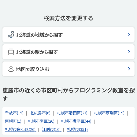
検索方法を変更する
北海道
地域
探す
の
から
北海道
駅
探す
の
から
地図
絞り込む
で
恵庭市の近くの市区町村からプログラミング教室を探
す
千歳市(15)
北広島市(6)
札幌市清田区(23)
札幌市厚別区(19)
南幌町(1)
札幌市南区(26)
札幌市豊平区(44)
札幌市白石区(26)
江別市(16)
札幌市(351)