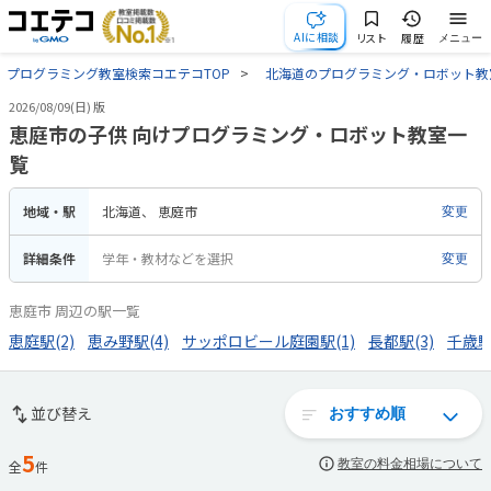
AIに相談
リスト
履歴
メニュー
プログラミング教室検索コエテコTOP
北海道のプログラミング・ロボット教
2026/08/09(日) 版
恵庭市の子供 向けプログラミング・ロボット教室一
覧
地域・駅
北海道
恵庭市
変更
詳細条件
学年・教材などを選択
変更
恵庭市 周辺の駅一覧
恵庭駅(2)
恵み野駅(4)
サッポロビール庭園駅(1)
長都駅(3)
千歳駅(
並び替え
5
教室の料金相場について
全
件