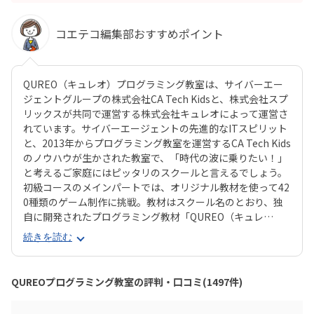
コエテコ編集部おすすめポイント
QUREO（キュレオ）プログラミング教室は、サイバーエー
ジェントグループの株式会社CA Tech Kidsと、株式会社スプ
リックスが共同で運営する株式会社キュレオによって運営さ
れています。サイバーエージェントの先進的なITスピリット
と、2013年からプログラミング教室を運営するCA Tech Kids
のノウハウが生かされた教室で、「時代の波に乗りたい！」
と考えるご家庭にはピッタリのスクールと言えるでしょう。
初級コースのメインパートでは、オリジナル教材を使って42
0種類のゲーム制作に挑戦。教材はスクール名のとおり、独
自に開発されたプログラミング教材「QUREO（キュレ
オ）」です。スマホゲームのような感覚でサクサク進められ
続きを読む
るのに、本格的な内容が学べるのが魅力。子どもにとっても
「やらされている感」がないので、楽しくゲームをクリアし
ていくようなペースでどんどん学習を進めていけます。教材
QUREOプログラミング教室の評判・口コミ(1497件)
のデザイン性も高く、実際にスマホゲーム開発で使用されて
いたキャラクター素材などを多数収録。リッチなグラフィッ