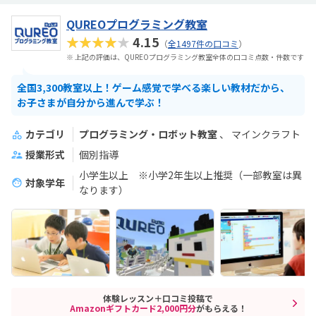
QUREOプログラミング教室
★★★★★
4.15
（
全1497件の口コミ
）
※ 上記の評価は、QUREOプログラミング教室全体の口コミ点数・件数です
全国3,300教室以上！ゲーム感覚で学べる楽しい教材だから、
お子さまが自分から進んで学ぶ！
カテゴリ
プログラミング・ロボット教室
マインクラフト
授業形式
個別指導
小学生以上 ※小学2年生以上推奨（一部教室は異
対象学年
なります）
体験レッスン＋口コミ投稿で
Amazonギフトカード2,000円分
がもらえる！