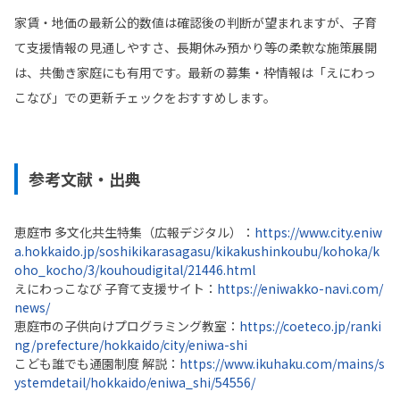
家賃・地価の最新公的数値は確認後の判断が望まれますが、子育
て支援情報の見通しやすさ、長期休み預かり等の柔軟な施策展開
は、共働き家庭にも有用です。最新の募集・枠情報は「えにわっ
こなび」での更新チェックをおすすめします。
参考文献・出典
恵庭市 多文化共生特集（広報デジタル）：
https://www.city.eniw
a.hokkaido.jp/soshikikarasagasu/kikakushinkoubu/kohoka/k
oho_kocho/3/kouhoudigital/21446.html
えにわっこなび 子育て支援サイト：
https://eniwakko-navi.com/
news/
恵庭市の子供向けプログラミング教室：
https://coeteco.jp/ranki
ng/prefecture/hokkaido/city/eniwa-shi
こども誰でも通園制度 解説：
https://www.ikuhaku.com/mains/s
ystemdetail/hokkaido/eniwa_shi/54556/