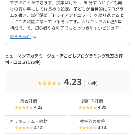
で学ぶことができます。授業は月2回、90分ずつと子ども向
けの習い事にしては長めの設定。子どもが自発的にプログラ
ムを書き、試行錯誤（トライアンドエラー）を繰り返せるよ
うにこの時間になっているそうです。カリキュラムは全5年
構成で、で、初心者や女の子でもとっつきやすいビジュアル
プログラミングツール「Scratch（スクラッチ）」から初め
続きを読む
て、エンジニアが実際に使用するプログラミング言語「Java
Script」までステップアップすることができます。ベーシッ
クコースではマウス操作など、パソコンの操作自体から学べ
ヒューマンアカデミージュニアこどもプログラミング教室の評
るので、自宅でまったくパソコンをさわったことのないお子
判・口コミ(175件)
さんでも戸惑うことなく授業に入っていけるでしょう。大学
入試やオフィスワークなど、「将来のことを考えて習わせて
おきたい」方におすすめのスクールといえます。また、いず
4.23
★★★★★
(175件)
れもヒューマンオリジナルの教材で学べるので、高クオリテ
ィな指導を求める保護者におすすめできます。
総合評価
講師の評価
4.23
4.39
★★★★★
★★★★★
カリキュラム・教材
教室外の環境
4.18
4.14
★★★★★
★★★★★