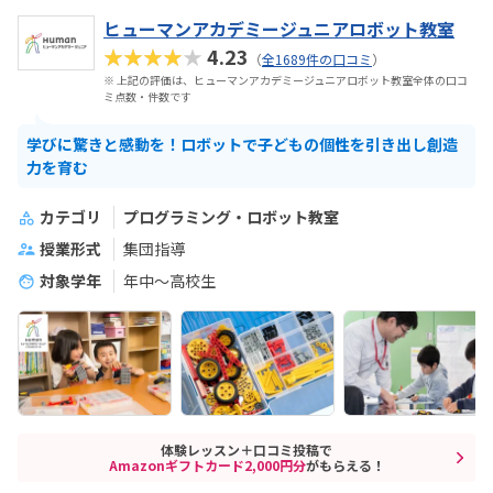
ヒューマンアカデミージュニアロボット教室
★★★★★
4.23
（
全1689件の口コミ
）
※ 上記の評価は、ヒューマンアカデミージュニアロボット教室全体の口コ
ミ点数・件数です
学びに驚きと感動を！ロボットで子どもの個性を引き出し創造
力を育む
カテゴリ
プログラミング・ロボット教室
授業形式
集団指導
対象学年
年中～高校生
体験レッスン＋口コミ投稿で
Amazonギフトカード2,000円分
がもらえる！