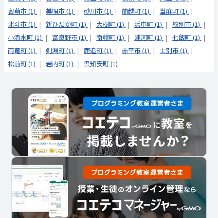
留萌市 (1)
美唄市 (1)
砂川市 (1)
蘭越町 (1)
当麻町 (1)
北斗市 (1)
新ひだか町 (1)
大樹町 (1)
浜中町 (1)
紋別市 (1)
小清水町 (1)
富良野市 (1)
南幌町 (1)
浦河町 (1)
七飯町 (1)
雨竜町 (1)
剣淵町 (1)
鹿追町 (1)
赤平市 (1)
士別市 (1)
松前町 (1)
岩内町 (1)
倶知安町 (1)