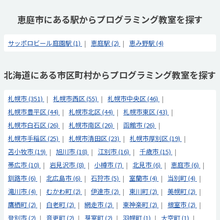
恵庭市にある駅からプログラミング教室を探す
サッポロビール庭園駅 (1)
恵庭駅 (2)
恵み野駅 (4)
北海道にある市区町村からプログラミング教室を探す
札幌市 (351)
札幌市西区 (55)
札幌市中央区 (46)
札幌市豊平区 (44)
札幌市北区 (44)
札幌市東区 (43)
札幌市白石区 (26)
札幌市南区 (26)
函館市 (26)
札幌市手稲区 (25)
札幌市清田区 (23)
札幌市厚別区 (19)
苫小牧市 (19)
旭川市 (18)
江別市 (16)
千歳市 (15)
帯広市 (10)
岩見沢市 (8)
小樽市 (7)
北見市 (6)
恵庭市 (6)
釧路市 (6)
北広島市 (6)
石狩市 (5)
室蘭市 (4)
当別町 (4)
滝川市 (4)
むかわ町 (2)
伊達市 (2)
東川町 (2)
美幌町 (2)
鷹栖町 (2)
白老町 (2)
網走市 (2)
東神楽町 (2)
根室市 (2)
登別市 (2)
音更町 (2)
芽室町 (2)
羽幌町 (1)
大空町 (1)