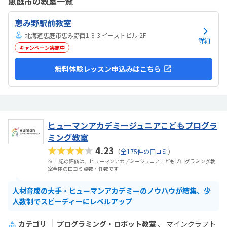
恵庭市の教室一覧
気持ちになれて良かった。
恵み野駅前教室
北海道恵庭市恵み野西1-8-3 イーストビル 2F
詳細
キャンペーン実施中
無料体験レッスン申込みはこちら
ヒューマンアカデミージュニアこどもプログラ
ミング教室
★★★★★
4.23
（
全175件の口コミ
）
※ 上記の評価は、ヒューマンアカデミージュニアこどもプログラミング教
室全体の口コミ点数・件数です
人材育成の大手・ヒューマンアカデミーのノウハウが結集、少
人数制でスピーディーにレベルアップ
カテゴリ
プログラミング・ロボット教室
マインクラフト