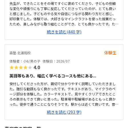
先生が、できたことをその場ですぐに褒めてくださり、子どもの些細
な変化や頑張りにも丁寧に反応してくださっていたのが、とても良い
と感じました。子どものやる気や自信につながる関わり方だと感じ、
好印象でした。体験では、大好きなマインクラフトを使った授業だっ
たため、楽しみながら取り組むことができ、とても良かったです。た
だ、今後もずっとマインクラフトを使った内容ではないと伺ったの
続きを読む(440 字)
で、その後も興味を持って取り組めるかどうかは少し気になる点でし
た。教室は自宅から15分ほどの距離にあり、通いやすいと感じまし
た。また、駐車場もあるため、送り迎えもしやすく、安心して通わせ
られる環境だと思いました。教室は一人ひとりの席が完全に仕切られ
体験生
森塾 北浦和校
ているわけではありませんが、壁などで視線が分散しにくい工夫がさ
れており、集中しやすい雰囲気だと感じました。月4回（1回50分）で
体験者：小6/男の子
体験日：2026/07
約12,000円という料金は、我が家にとってはや...
★★★★★
4.0
英語等もあり、幅広く学べるコースも他にある...
受付してくださった方が、親切で分かりやすく説明していただきまし
た。強引な勧誘もなく良かったです。テキストがあり、マイクラのペ
ージ部分を体験した。カラーテキストで、見やすくクリアできたとこ
ろの表示もできて良いと思った。駐車場や駐輪場があるともっと良か
った。徒歩で通うことになりそうです。駅からは近くて良いです。雰囲
気も良く、清潔感もあった。部屋が区切られていて、個人スペースも
続きを読む(293 字)
確保されていて良かった。基本料金以外に、追加料金があまり無さそ
うで良かった。できれば、毎月1万以内で通いたいです。子供に熱心に
話しかけてくださったり、褒めてくださって、子供が頑張ろうという