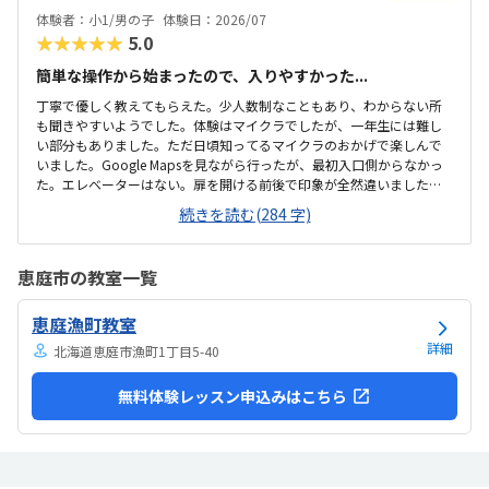
体験者：小1/男の子
体験日：2026/07
★★★★★
5.0
簡単な操作から始まったので、入りやすかった...
丁寧で優しく教えてもらえた。少人数制なこともあり、わからない所
も聞きやすいようでした。体験はマイクラでしたが、一年生には難し
い部分もありました。ただ日頃知ってるマイクラのおかげで楽しんで
いました。Google Mapsを見ながら行ったが、最初入口側からなかっ
た。エレベーターはない。扉を開ける前後で印象が全然違いました。
とても綺麗で、広々としていました。教室内は土足でしたが、全体的
続きを読む(284 字)
に綺麗でした。プログラミングあるあるですが、やっぱり月2回にして
は高い。他の習い事もしているので悩みどころです。マイクラで遊ん
でいるという印象が少なかった。ちゃんと学びがたくさんあった。
恵庭市の教室一覧
恵庭漁町教室
詳細
北海道恵庭市漁町1丁目5-40
無料体験レッスン申込みはこちら