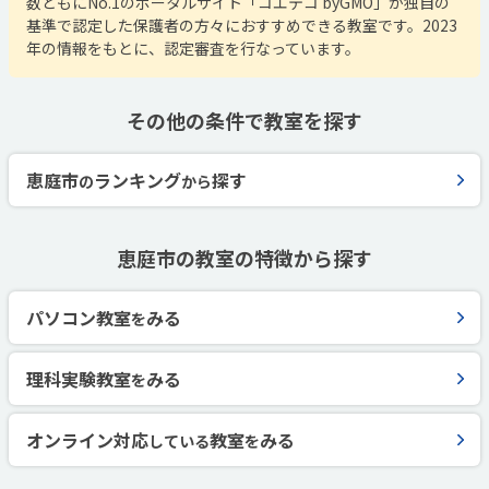
数ともにNo.1のポータルサイト「コエテコ byGMO」が独自の
基準で認定した保護者の方々におすすめできる教室です。2023
年の情報をもとに、認定審査を行なっています。
その他の条件で教室を探す
恵庭市
ランキング
探す
の
から
恵庭市の教室の特徴から探す
パソコン教室
みる
を
理科実験教室
みる
を
オンライン対応
教室
みる
している
を