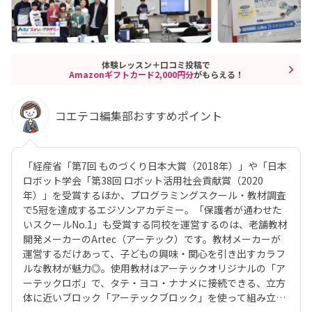
体験レッスン＋口コミ投稿で
Amazonギフトカード2,000円分
がもらえる！
コエテコ編集部おすすめポイント
「経産省「第7回 ものづくり日本大賞（2018年）」や「日本
ロボット学会「第38回 ロボット活用社会貢献賞（2020
年）」を受賞するほか、プログラミングスクール・教材調査
で5冠を達成するエジソンアカデミー。「保護者が通わせた
いスクールNo.1」も受賞する同校を運営するのは、老舗教材
開発メーカーのArtec（アーテック）です。教材メーカーが
運営するだけあって、子どもの興味・関心を引き出すカラフ
ルな教材が魅力◎。使用教材はアーテックオリジナルの「ア
ーテックロボ」で、タテ・ヨコ・ナナメに接続できる、立方
体に近いブロック「アーテックブロック」を使って組み立て