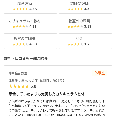
です。
総合評価
講師の評価
4.36
4.58
★★★★★
★★★★★
カリキュラム・教材
教室外の環境
4.21
3.83
★★★★★
★★★★★
教室の雰囲気
料金
4.09
3.78
★★★★★
★★★★★
評判・口コミを一部ご紹介
体験生
神戸住吉教室
体験者：年長/女の子
体験日：2026/07
★★★★★
5.0
想像していたよりも充実したカリキュラムと体...
子供がわからない所があれば直ぐにご対応して下さり、終始優しく子
供へ指導して下さっていたので、安心して子供をお任せできる方とい
う印象でした。子供に合わせて教材を都度与えて下さり、子供も飽き
ることなく1時間以上楽しんで取り組める内容でした。Wordでの塗り