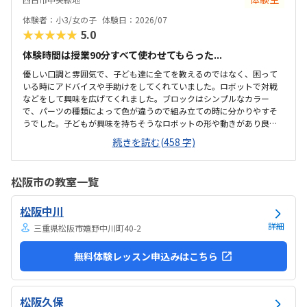
できました。入室したら必ず手を洗うルールも良いです。教室にある
教科書などもきちんと整理整頓されています。キット代が兄弟割引で
体験者：小3/女の子
体験日：2026/07
半額になりました。入会金も無料に。欲を言えば、...
★★★★★
5.0
体験時間は授業90分すべて使わせてもらった...
優しい口調と雰囲気で、子ども達に全てを教えるのではなく、困って
いる時にアドバイスや手助けをしてくれていました。ロボットで対戦
などをして興味を広げてくれました。ブロックはシンプルなカラー
で、パーツの種類によって色が違うので組み立ての時に分かりやすそ
うでした。子どもが興味を持ちそうなロボットの形や動きがあり良か
ったです。駐車場は停めやすく、分かりやすい場所にあるので助かり
続きを読む(458 字)
ます。近くに別の施設もあるので、習ってない兄弟が過ごしやすいと
思いました。教室はシンプルで余計なものが置いてないので集中でき
そうです。清潔な空間でした。授業を1日に2コマとれたり、翌月に回
松阪市の教室一覧
したりできるのは助かります。料金は今の物価で考えれば高いとは思
いませんが、子どもの成長具合で判断すると思います。子どもが自発
松阪中川
的にどんどん作り進めていったのには正直驚きました。最初からたく
さんあれこれ説明されずブロックを触らせてもらったの...
詳細
三重県松阪市嬉野中川町40-2
無料体験レッスン申込みはこちら
松阪久保