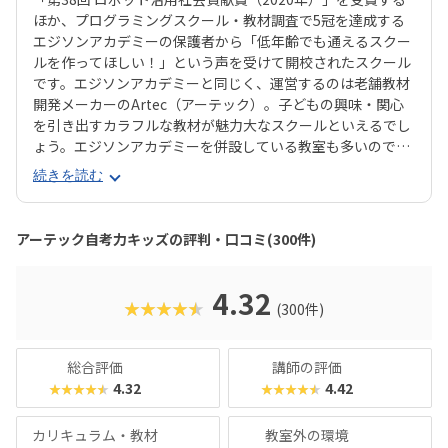
ほか、プログラミングスクール・教材調査で5冠を達成する
エジソンアカデミーの保護者から「低年齢でも通えるスクー
ルを作ってほしい！」という声を受けて開校されたスクール
です。エジソンアカデミーと同じく、運営するのは老舗教材
開発メーカーのArtec（アーテック）。子どもの興味・関心
を引き出すカラフルな教材が魅力大なスクールといえるでし
ょう。エジソンアカデミーを併設している教室も多いので、
年齢が上がっても同系列の教室に通い続けられるのが魅力で
続きを読む
す。授業は1ヶ月に4回で、60分ずつ。推奨年齢は年長〜小3
で、授業を通して集中力や創造力を育みます。カリキュラム
はブロックを使った図形パズルに取り組む「パズル」、ロボ
アーテック自考力キッズの評判・口コミ(300件)
ットを組み立てて動かす「ロボット」、パソコンを使ってロ
ボットを動かす「プログラミング」の3つが合わさってお
り、コエテコの口コミにも「いろいろな能力がバランスよく
4.32
★★★★★
(300件)
育ちそう」という声が寄せられています。とくに評価が高い
のは「パズル」で、低年齢の子どもでも気負うことなくロボ
ットやプログラミングの世界に入っていけると評判です。大
総合評価
講師の評価
好きなブロックをきっかけに、これからの社会で必要とされ
4.32
4.42
★★★★★
★★★★★
るスキルの芽を育てたいと考える保護者におすすめのスクー
ルといえるでしょう。
カリキュラム・教材
教室外の環境