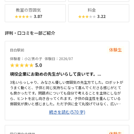
教室の雰囲気
料金
3.87
3.22
★★★★★
★★★★★
評判・口コミを一部ご紹介
体験生
目白駅前
体験者：小2/男の子
体験日：2026/07
★★★★★
5.0
現役企業にお勤めの先生がいらして良いです。...
3名いらっしゃり、みなさん優しい雰囲気の先生方でした。ロボットが
うまく動くと、子供と同じ気持ちになって喜んでくださる感じがとて
も良かったです。問題点についても自分で考えることを主体にしなが
ら、ヒントを出し向き合ってくれます。子供の自主性を重んじている
雰囲気が良いと感じました。ただ子供に全て丸投げではなく、広い机
の上に「教科書とキットをどこに置いたらやりやすいかな？」と声を
続きを読む(570 字)
かけてくださり、そこから自分で考えていました。ロボット作りもヒ
ントをいただきながら、自分で教科書を読んで作り上げていました。
駅近くですが、静かな環境です。急な坂道があるので、暑い夏など、重
いキットを背負っていく小さな子供には少し大変かも。清潔で、安心
体験生
四日市中央緑地