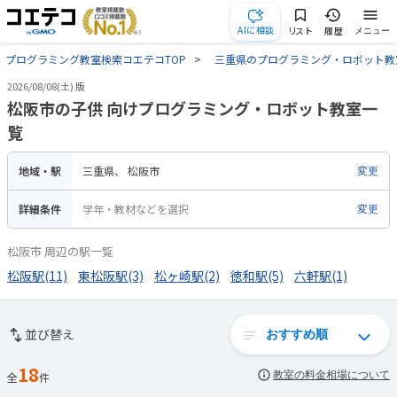
AIに相談
リスト
履歴
メニュー
プログラミング教室検索コエテコTOP
三重県のプログラミング・ロボット教
2026/08/08(土) 版
松阪市の子供 向けプログラミング・ロボット教室一
覧
地域・駅
三重県
松阪市
変更
詳細条件
学年・教材などを選択
変更
松阪市 周辺の駅一覧
松阪駅(11)
東松阪駅(3)
松ヶ崎駅(2)
徳和駅(5)
六軒駅(1)
並び替え
18
教室の料金相場について
全
件