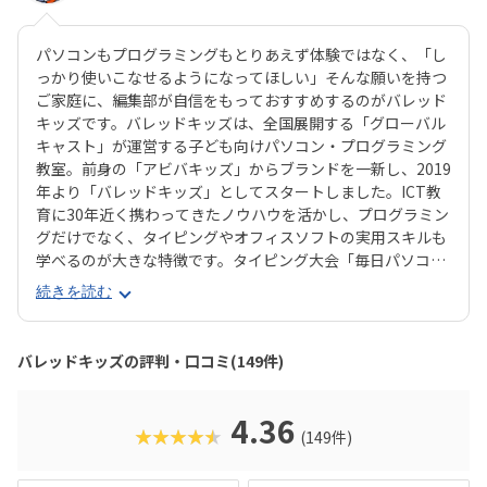
パソコンもプログラミングもとりあえず体験ではなく、「し
っかり使いこなせるようになってほしい」そんな願いを持つ
ご家庭に、編集部が自信をもっておすすめするのがバレッド
キッズです。バレッドキッズは、全国展開する「グローバル
キャスト」が運営する子ども向けパソコン・プログラミング
教室。前身の「アビバキッズ」からブランドを一新し、2019
年より「バレッドキッズ」としてスタートしました。ICT教
育に30年近く携わってきたノウハウを活かし、プログラミン
グだけでなく、タイピングやオフィスソフトの実用スキルも
学べるのが大きな特徴です。タイピング大会「毎日パソコン
入力コンクール」では、全国大会に15名が出場。中には内閣
続きを読む
総理大臣賞や文部科学大臣賞を受賞する生徒も。遊びの延長
では終わらない、本格的なパソコンスキルが身につきます。
プログラミング面も充実しており、「ロボットを動かす」
バレッドキッズの評判・口コミ(149件)
「プレゼンで想いを伝える」など、考える力・表現する力・
伝える力を総合的に育成。毎年開催される「子どもみらいグ
ランプリ」では、受講生たちが全国から集い、アイデアを発
4.36
★★★★★
(149件)
表するプレゼン大会も行われています。「楽しいだけじゃな
い」「実力もつく」を両立させたいご家庭にぴったりの教室