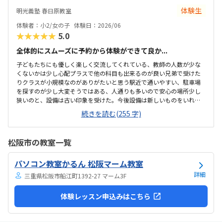
体験生
明光義塾 春日原教室
体験者：小2/女の子
体験日：2026/06
★★★★★
5.0
全体的にスムーズに予約から体験ができて良か...
子どもたちにも優しく楽しく交流してくれている、教師の人数が少な
くないかは少し心配プラスで他の科目も出来るのが良い兄弟で受けた
りクラスが小規模なのがありがたいと思う駅近で通いやすい、駐車場
を探すのが少し大変そうではある、人通りも多いので安心の場所少し
狭いのと、設備は古い印象を受けた。今後設備は新しいものをいれて
ほしいと思う。兄弟割引きが無いのが残念。兄弟も一緒に通わせると
続きを読む(255 字)
親ともしても楽なので、兄弟プランを入れてほしい他の先生の紹介も
あれば良い担当の先生もありがたいが、英語の先生や他の先生も紹介
があってほしい
松阪市の教室一覧
パソコン教室かるん 松阪マーム教室
詳細
三重県松阪市船江町1392-27 マーム3F
体験レッスン申込みはこちら