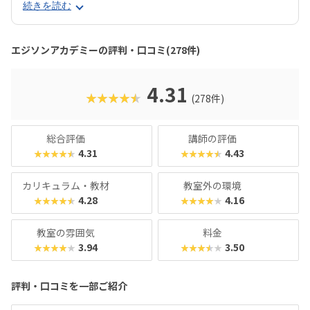
ます。一般的なブロック教材に比べて自由度が高いので、立
続きを読む
体が苦手なお子さんでも思うとおりのロボットが組み立てら
れるでしょう。レゴ®︎ブロックよりも色合いがやさしめなの
で、女の子もとっつきやすいはずです。エジソンアカデミー
エジソンアカデミーの評判・口コミ(278件)
のカリキュラムの目玉は、毎月新しいロボットが作れるこ
と。信号機やライントレースから始め、2足歩行ロボットな
ど高度なものにもチャレンジできます。基礎カリキュラムは
4.31
★★★★★
(278件)
2年分ですが、3年目以降の生徒に向けた「エキスパート編」
もあるので、まだまだスキルを高めたい！なんてお子さんも
安心です。最近では「Universal Robotics Challenge（UR
総合評価
講師の評価
C）」という大会を立ち上げるなど、ますます子どものやる
4.31
4.43
★★★★★
★★★★★
気を引き出すスクールになっています。
カリキュラム・教材
教室外の環境
4.28
4.16
★★★★★
★★★★★
教室の雰囲気
料金
3.94
3.50
★★★★★
★★★★★
評判・口コミを一部ご紹介