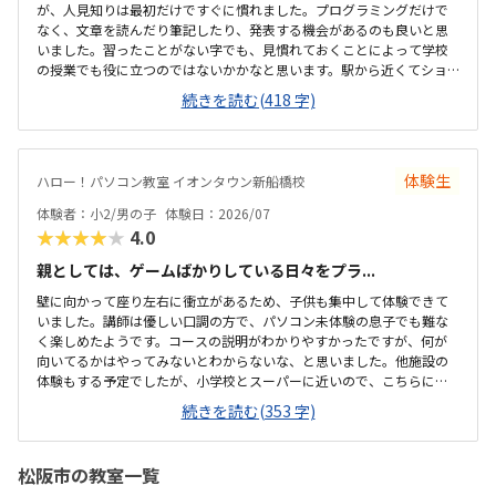
が、人見知りは最初だけですぐに慣れました。プログラミングだけで
なく、文章を読んだり筆記したり、発表する機会があるのも良いと思
いました。習ったことがない字でも、見慣れておくことによって学校
の授業でも役に立つのではないかかなと思います。駅から近くてショ
ッピングモールの中にあるので便利です。車で来ても授業分の駐車券
続きを読む(418 字)
は付けてくれるそうです。ドコモショップ内なので音が気になるかと
思いましたが、扉を閉めればそんなに気になりませんでした。一面ガ
ラスなので程よい解放感で授業の様子が見れます。プログラミング教
室としてはこれくらいかな、という印象です。教材はマイクラなので
体験生
ハロー！パソコン教室 イオンタウン新船橋校
プライベートでも使えるからいいかな、と思ってます。学校で使って
いるパソコンはタッチパネルタイプなので、キーボードは打てるかな
体験者：小2/男の子
体験日：2026/07
と心配でしたが、すぐに慣れました。コマンド１つでた...
★★★★★
4.0
親としては、ゲームばかりしている日々をプラ...
壁に向かって座り左右に衝立があるため、子供も集中して体験できて
いました。講師は優しい口調の方で、パソコン未体験の息子でも難な
く楽しめたようです。コースの説明がわかりやすかったですが、何が
向いてるかはやってみないとわからないな、と思いました。他施設の
体験もする予定でしたが、小学校とスーパーに近いので、こちらに決
めました。息子はゲーミングチェアに初めて座れて嬉しかったようで
続きを読む(353 字)
す。開放的というよりは、落ち着いて楽しめるところが、息子には合
っていそうです。少し高いなという印象ですが、自宅のパソコンから
も利用できるとの事なので、やる気次第では納得できそうだなと思い
松阪市の教室一覧
ました。日頃はSwitchで、マイクラやぽこあポケモンで建築を楽しん