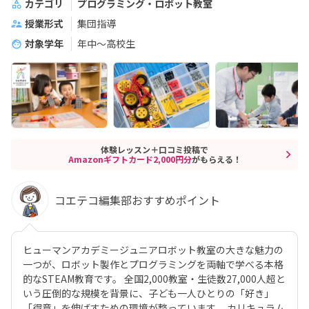
カテゴリ
プログラミング・ロボット教室
授業形式
集団指導
対象学年
年中～高校生
体験レッスン＋口コミ投稿で
Amazonギフトカード2,000円分
がもらえる！
コエテコ編集部おすすめポイント
ヒューマンアカデミージュニアロボット教室の大きな魅力の
一つが、ロボット製作とプログラミングを両軸で学べる本格
的なSTEAM教育です。 全国2,000教室・生徒数27,000人超と
いう圧倒的な規模を背景に、子ども一人ひとりの「好き」
「得意」を伸ばすための環境が整っています。 カリキュラム