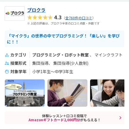
プロクラ
★★★★★
4.3
（
全760件の口コミ
）
※ 上記の評価は、プロクラ全体の口コミ点数・件数です
「マイクラ」の世界の中でプログラミング！「楽しい」を学び
に！！
カテゴリ
プログラミング・ロボット教室
マインクラフト
授業形式
集団指導
集団指導(少人数制)
対象学年
小学1年生～中学3年生
体験レッスン＋口コミ投稿で
Amazonギフトカード2,000円分
がもらえる！