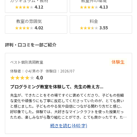
カリキュラム・教材
教室外の環境
4.12
4.13
★★★★★
★★★★★
教室の雰囲気
料金
4.02
3.55
★★★★★
★★★★★
評判・口コミを一部ご紹介
体験生
ベスト個別真岡教室
体験者：小4/男の子
体験日：2026/07
★★★★★
4.0
プログラミング教室を体験して、先生の教え方...
先生が、できたことをその場ですぐに褒めてくださり、子どもの些細
な変化や頑張りにも丁寧に反応してくださっていたのが、とても良い
と感じました。子どものやる気や自信につながる関わり方だと感じ、
好印象でした。体験では、大好きなマインクラフトを使った授業だっ
たため、楽しみながら取り組むことができ、とても良かったです。た
だ、今後もずっとマインクラフトを使った内容ではないと伺ったの
続きを読む(440 字)
で、その後も興味を持って取り組めるかどうかは少し気になる点でし
た。教室は自宅から15分ほどの距離にあり、通いやすいと感じまし