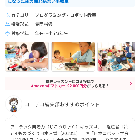
になった能力開発系習い事教室
カテゴリ
プログラミング・ロボット教室
授業形式
集団指導
対象学年
年長～小学3年生
体験レッスン＋口コミ投稿で
Amazonギフトカード2,000円分
がもらえる！
コエテコ編集部おすすめポイント
アーテック自考力（じこうりょく）キッズは、「経産省「第
7回 ものづくり日本大賞（2018年）」や「日本ロボット学会
「第38回 ロボット活用社会貢献賞（2020年）」を受賞する