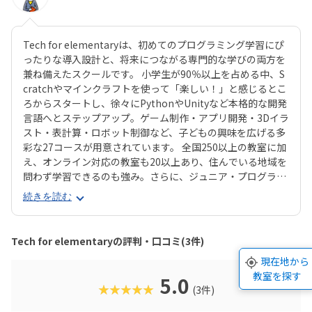
Tech for elementaryは、初めてのプログラミング学習にぴ
ったりな導入設計と、将来につながる専門的な学びの両方を
兼ね備えたスクールです。 小学生が90％以上を占める中、S
cratchやマインクラフトを使って「楽しい！」と感じるとこ
ろからスタートし、徐々にPythonやUnityなど本格的な開発
言語へとステップアップ。ゲーム制作・アプリ開発・3Dイラ
スト・表計算・ロボット制御など、子どもの興味を広げる多
彩な27コースが用意されています。 全国250以上の教室に加
え、オンライン対応の教室も20以上あり、住んでいる地域を
問わず学習できるのも強み。さらに、ジュニア・プログラミ
ング検定などで多数の合格者を輩出しており、子どもたち
続きを読む
の“自信”や“目標達成の経験”をサポートしてくれます。単な
る「習い事」にとどまらず、夢や進路を描く力が自然と育ま
れる学び場です。
Tech for elementaryの評判・口コミ(3件)
現在地から
教室を探す
5.0
★★★★★
(3件)