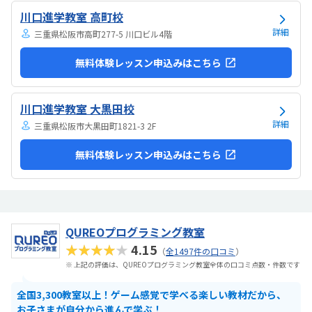
でいます。担当の方と相談して今回のコースが向いてるんじゃないか
川口進学教室 高町校
と勧められました。
詳細
三重県松阪市高町277-5 川口ビル4階
無料体験レッスン申込みはこちら
川口進学教室 大黒田校
詳細
三重県松阪市大黒田町1821-3 2F
無料体験レッスン申込みはこちら
QUREOプログラミング教室
★★★★★
4.15
（
全1497件の口コミ
）
※ 上記の評価は、QUREOプログラミング教室全体の口コミ点数・件数です
全国3,300教室以上！ゲーム感覚で学べる楽しい教材だから、
お子さまが自分から進んで学ぶ！