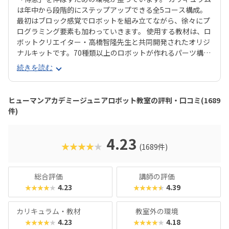
は年中から段階的にステップアップできる全5コース構成。
最初はブロック感覚でロボットを組み立てながら、徐々にプ
ログラミング要素も加わっていきます。 使用する教材は、ロ
ボットクリエイター・高橋智隆先生と共同開発されたオリジ
ナルキットです。70種類以上のロボットが作れるパーツ構成
で、飽きずに続けやすい点も特徴です。 月2回の90分授業で
続きを読む
は、ロボットを完成させる「基本製作」と、オリジナル改造
に挑戦する「応用実践」を繰り返す設計。子どもたちは毎
回、新しい達成感と成長を実感できる仕組みになっていま
ヒューマンアカデミージュニアロボット教室の評判・口コミ(1689
す。 自ら考え、試行錯誤しながらロボットを動かす経験は、
件)
創造力や論理的思考力を育むだけでなく、学ぶ楽しさそのも
のを教えてくれるはずです。
4.23
★★★★★
(1689件)
総合評価
講師の評価
4.23
4.39
★★★★★
★★★★★
カリキュラム・教材
教室外の環境
4.23
4.18
★★★★★
★★★★★