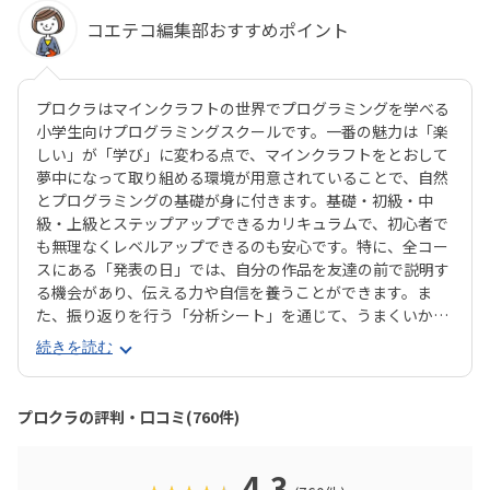
コエテコ編集部おすすめポイント
プロクラはマインクラフトの世界でプログラミングを学べる
小学生向けプログラミングスクールです。一番の魅力は「楽
しい」が「学び」に変わる点で、マインクラフトをとおして
夢中になって取り組める環境が用意されていることで、自然
とプログラミングの基礎が身に付きます。基礎・初級・中
級・上級とステップアップできるカリキュラムで、初心者で
も無理なくレベルアップできるのも安心です。特に、全コー
スにある「発表の日」では、自分の作品を友達の前で説明す
る機会があり、伝える力や自信を養うことができます。ま
た、振り返りを行う「分析シート」を通じて、うまくいかな
かった点をどう改善するかを考える習慣が身に付くのも特徴
続きを読む
です。さらに、講師は子どもたちの答えを引き出すコーチン
グ型指導を採用。自分で考え、解決する力を育みます。全国
600以上の教室で展開され、初めてでも安心して参加できる
プロクラの評判・口コミ(760件)
無料体験も実施中。遊びながら未来につながる力を育てられ
る、今注目のプログラミング教室です。
4.3