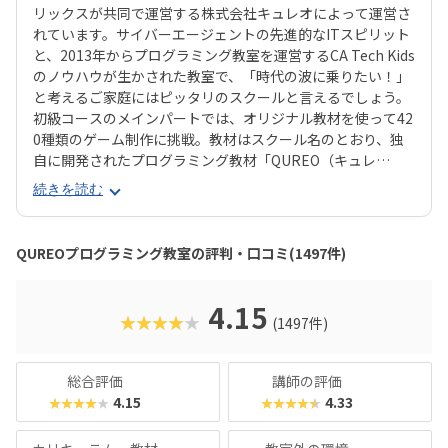
リックスが共同で運営する株式会社キュレオによって運営さ
れています。サイバーエージェントの先進的なITスピリット
と、2013年からプログラミング教室を運営するCA Tech Kids
のノウハウが生かされた教室で、「時代の波に乗りたい！」
と考えるご家庭にはピッタリのスクールと言えるでしょう。
初級コースのメインパートでは、オリジナル教材を使って42
0種類のゲーム制作に挑戦。教材はスクール名のとおり、独
自に開発されたプログラミング教材「QUREO（キュレ
オ）」です。スマホゲームのような感覚でサクサク進められ
続きを読む
るのに、本格的な内容が学べるのが魅力。子どもにとっても
「やらされている感」がないので、楽しくゲームをクリアし
ていくようなペースでどんどん学習を進めていけます。教材
QUREOプログラミング教室の評判・口コミ(1497件)
のデザイン性も高く、実際にスマホゲーム開発で使用されて
いたキャラクター素材などを多数収録。リッチなグラフィッ
クに慣れている今の子どもでも、「安っぽい」「子どもっぽ
4.15
★★★★★
(1497件)
い」と思わず勉強に取り組めるでしょう。学習結果は通信簿
のような形で確認できるので、保護者も安心ですね。
総合評価
講師の評価
4.15
4.33
★★★★★
★★★★★