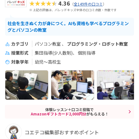
★★★★★
4.36
（
全149件の口コミ
）
※ 上記の評価は、バレッドキッズ全体の口コミ点数・件数です
社会を生きぬく力が身につく。AIも資格も学べるプログラミン
グとパソコンの教室
カテゴリ
パソコン教室
プログラミング・ロボット教室
授業形式
集団指導(少人数制)
個別指導
対象学年
幼児～高校生
体験レッスン＋口コミ投稿で
Amazonギフトカード2,000円分
がもらえる！
コエテコ編集部おすすめポイント