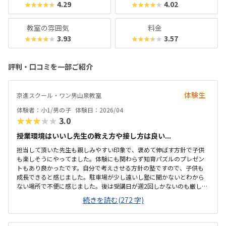
4.29
4.02
★★★★★
★★★★★
教室の雰囲気
料金
3.93
3.57
★★★★★
★★★★★
評判・口コミを一部ご紹介
体験生
京進スクール・ワン男山泉教室
体験者：小1/男の子
体験日：2026/04
★★★★★
3.0
授業環境はいいし先生の教え方や接し方は良い...
担当して頂いた先生も親しみやすい印象で、褒めて伸ばす方針で子供
も楽しそうにやってました。体験にも関わらず知育パズルのプレゼン
トもあり良かったです。自分で考えさせる方針の塾ですので、子供も
成長できると感じました。駐車場が少し遠いし塾に聞かないとわから
ない場所で不便に感じました。後は受講日が週2回しかないのも厳しい
仕切りがあって集中しやすい環境かなと思いました。夜は学習塾なの
続きを読む(272 字)
で先生の教え方もうまいと思いました。仕方ないとは思いますが、教
材費が高いなと思いました。授業料込みで12分割できたらいいなと思
いました。体験のパズルが楽しくやってました。