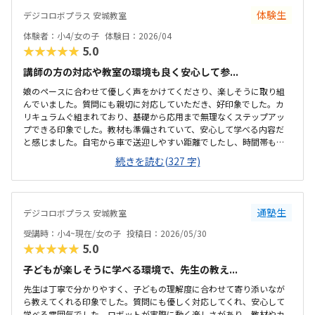
体験生
デジコロボプラス 安城教室
体験者：小4/女の子
体験日：2026/04
★★★★★
5.0
講師の方の対応や教室の環境も良く安心して参...
娘のペースに合わせて優しく声をかけてくださり、楽しそうに取り組
んでいました。質問にも親切に対応していただき、好印象でした。カ
リキュラムぐ組まれており、基礎から応用まで無理なくステップアッ
プできる印象でした。教材も準備されていて、安心して学べる内容だ
と感じました。自宅から車で送迎しやすい距離でしたし、時間帯も無
理なく通える範囲で、安心して続けられそうです。教材がきちんと整
続きを読む(327 字)
備されており学習に集中できる環境だと感じました。教室全体の雰囲
気も明るく初めてでも入りやすかったです。ロボット教材や指導の質
を踏まえると料金は適切だと思います。。内容に見合った価格だと感
じています。雰囲気がよく、子供が自然と興味を持って取り組める空
通塾生
デジコロボプラス 安城教室
気づくりがされていると感じました。
受講時：小4~現在/女の子
投稿日：2026/05/30
★★★★★
5.0
子どもが楽しそうに学べる環境で、先生の教え...
先生は丁寧で分かりやすく、子どもの理解度に合わせて寄り添いなが
ら教えてくれる印象でした。質問にも優しく対応してくれ、安心して
学べる雰囲気でした。ロボットが実際に動く楽しさがあり、教材やカ