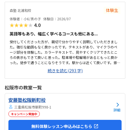
た。また、駐車場もあるため、送り迎えもしやすく、安心して通わせ
られる環境だと思いました。教室は一人ひとりの席が完全に仕切られ
体験生
森塾 北浦和校
ているわけではありませんが、壁などで視線が分散しにくい工夫がさ
れており、集中しやすい雰囲気だと感じました。月4回（1回50分）で
体験者：小6/男の子
体験日：2026/07
約12,000円という料金は、我が家にとってはや...
★★★★★
4.0
英語等もあり、幅広く学べるコースも他にある...
受付してくださった方が、親切で分かりやすく説明していただきまし
た。強引な勧誘もなく良かったです。テキストがあり、マイクラのペ
ージ部分を体験した。カラーテキストで、見やすくクリアできたとこ
ろの表示もできて良いと思った。駐車場や駐輪場があるともっと良か
った。徒歩で通うことになりそうです。駅からは近くて良いです。雰囲
気も良く、清潔感もあった。部屋が区切られていて、個人スペースも
続きを読む(293 字)
確保されていて良かった。基本料金以外に、追加料金があまり無さそ
うで良かった。できれば、毎月1万以内で通いたいです。子供に熱心に
話しかけてくださったり、褒めてくださって、子供が頑張ろうという
松阪市の教室一覧
気持ちになれて良かった。
安藤塾松阪新町校
三重県松阪市新町998-1
詳細
キャンペーン実施中
無料体験レッスン申込みはこちら