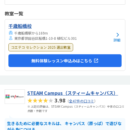
かく優しく話を聞いてくれるので、ほぼ即決で通うことを決め、毎回
ウキウキで通っています。今のところ特にありません。
教室一覧
千歳船橋校
千歳船橋駅から169m
東京都世田谷区船橋1-10-8 植松ビル301
詳細
コエテコ セレクション 2025 選出教室
無料体験レッスン申込みはこちら
STEAM Campus（スティームキャンパス）
★★★★★
3.98
（
全47件の口コミ
）
※ 上記の評価は、STEAM Campus（スティームキャンパス）全体の口コミ
点数・件数です
生きるために必要なスキルは、 キャンパス（原っぱ）で遊びな
がら身につける