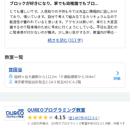
ブロックが好きになり、家でも幼稚園でもブロ...
とても優しいです。人見知りの子供も今では先生に積極的に話しかけ
ており、懐いています。自分で考えて組み立てるカリキュラムなので
創造性が養われていると思います。アクセスは良いが、車だと大変混
雑するので駐車場のために早めに行くようにしている。平日も混むの
に駐車券が付かないのが難点。少し狭い気がするが、教室内が明るく
て外からも様子が伺える点が良い。子供は好きで通っているので、値
続きを読む(313 字)
段は気にしないようにしているが、レゴ教室に通っていると言うと周
りからは「高くない？」と言われる通り、料金は高めな気がする。ブ
ロック好きな子が集まるからか、幼稚園以外でも名前を覚えるような
教室一覧
親しいお友達ができて良かったです。平日でも駐車券を付けてほしい
です。
世田谷
（
）
祖師ヶ谷大蔵駅から1212m
千歳船橋駅から384m
詳細
東京都世田谷区桜丘2-24-3 桜丘AOビル2階
QUREOプログラミング教室
★★★★★
4.15
（
全1497件の口コミ
）
※ 上記の評価は、QUREOプログラミング教室全体の口コミ点数・件数です