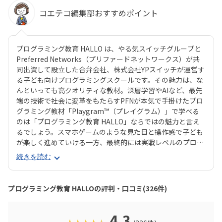
コエテコ編集部おすすめポイント
プログラミング教育 HALLO は、やる気スイッチグループと
Preferred Networks（プリファードネットワークス）が共
同出資して設立した合弁会社、株式会社YPスイッチが運営す
る子ども向けプログラミングスクールです。その魅力は、な
んといっても高クオリティな教材。深層学習やAIなど、最先
端の技術で社会に変革をもたらすPFNが本気で手掛けたプロ
グラミング教材「Playgram™（プレイグラム）」で学べる
のは「プログラミング教育 HALLO」ならではの魅力と言え
るでしょう。スマホゲームのような見た目と操作感で子ども
が楽しく進めていける一方、最終的には実戦レベルのプログ
ラミングスキルが身につく「Playgram」には、まるでマイ
続きを読む
ンクラフト（マイクラ）のように3D空間をデザインできるモ
ードも。子どもの創造性と技術力、そのどちらも高めていけ
るスクールをお探しのご家庭にぴったりのスクールです。ま
プログラミング教育 HALLOの評判・口コミ(326件)
た、運営元のやる気スイッチグループといえば、子どもの性
格や学習タイプを見極める「個性診断テスト（ETS）」も有
名。学習計画や講師とのマッチングに使われるそうで、「教
4.3