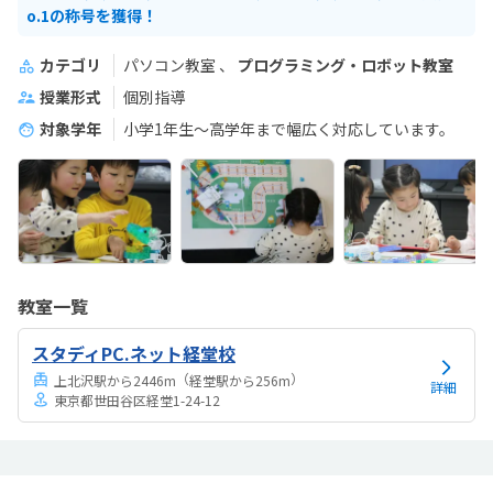
o.1の称号を獲得！
カテゴリ
パソコン教室
プログラミング・ロボット教室
授業形式
個別指導
対象学年
小学1年生～高学年まで幅広く対応しています。
教室一覧
スタディPC.ネット経堂校
（
）
上北沢駅から2446m
経堂駅から256m
詳細
東京都世田谷区経堂1-24-12