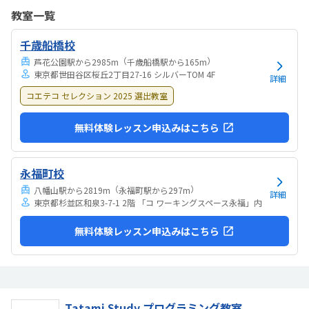
習い事があるのでできないのですが、子供は毎週通いたいと言ってお
教室一覧
ります。先生が明るくて優しいので楽しくやれる、と子供が申してお
ります。人数が少ない時はマンツーマンで教えてくださいます。特にな
千歳船橋校
いです。
（
）
芦花公園駅から2985m
千歳船橋駅から165m
東京都世田谷区桜丘2丁目27-16 シルバーTOM 4F
詳細
コエテコ セレクション 2025 選出教室
無料体験レッスン申込みはこちら
永福町校
（
）
八幡山駅から2819m
永福町駅から297m
詳細
東京都杉並区和泉3-7-1 2階 「コ ワーキングスペース永福」内
無料体験レッスン申込みはこちら
Tatami Study プログラミング教室