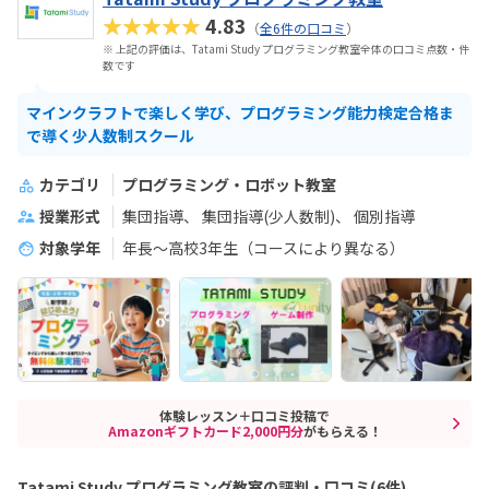
★★★★★
4.83
（
全6件の口コミ
）
※ 上記の評価は、Tatami Study プログラミング教室全体の口コミ点数・件
数です
マインクラフトで楽しく学び、プログラミング能力検定合格ま
で導く少人数制スクール
カテゴリ
プログラミング・ロボット教室
授業形式
集団指導
集団指導(少人数制)
個別指導
対象学年
年長〜高校3年生（コースにより異なる）
体験レッスン＋口コミ投稿で
Amazonギフトカード2,000円分
がもらえる！
Tatami Study プログラミング教室の評判・口コミ(6件)