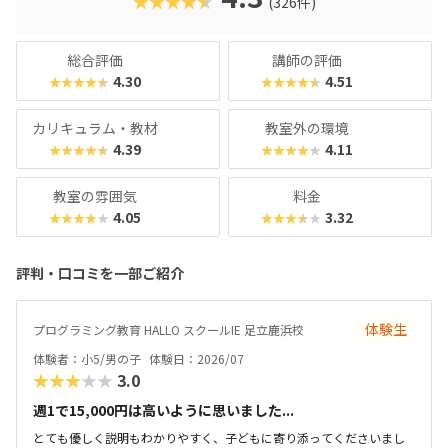
★★★★★
(326件)
材はいいけど、先生との相性が……」なんてトラブルも極力
防ぎます。入り口は楽しく、奥行きはどこまでも！ぜひお近
くの教室に足を運んでみてくださいね。
総合評価
講師の評価
4.30
4.51
★★★★★
★★★★★
カリキュラム・教材
教室外の環境
4.39
4.11
★★★★★
★★★★★
教室の雰囲気
料金
4.05
3.32
★★★★★
★★★★★
評判・口コミを一部ご紹介
体験生
プログラミング教育 HALLO スクールIE 足立鹿浜校
体験者：小5/男の子
体験日：2026/07
★★★★★
3.0
週1で15,000円は高いように思いました...
とても優しく説明もわかりやすく、子どもに寄り添ってくださいまし