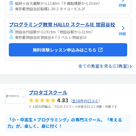
（
）
祖師ヶ谷大蔵駅から1140m
千歳船橋駅から353m
詳細
東京都世田谷区船橋1-30-2 タイユービル2F
プログラミング教育 HALLO スクールIE 世田谷校
（
）
世田谷代田駅から1919m
世田谷駅から319m
詳細
東京都世田谷区世田谷4-7-3 ペルレ世田谷1F
無料体験レッスン申込みはこちら
全ての教室を見る(13教室)
プロタゴスクール
★★★★★
4.83
（
全18件の口コミ
）
※ 上記の評価は、プロタゴスクール全体の口コミ点数・件数です
「小・中高生×プログラミング」の専門スクール。「考える
力」が、楽しく、身に付く！