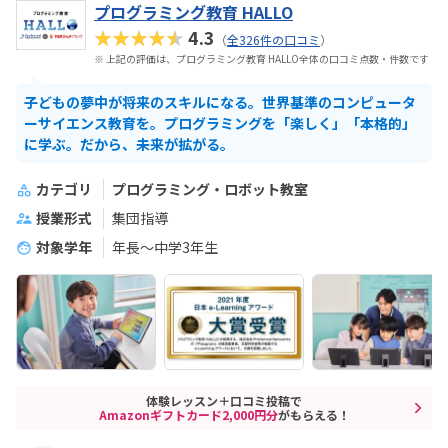
プログラミング教育 HALLO
★★★★★
4.3
（
全326件の口コミ
）
※ 上記の評価は、プログラミング教育 HALLO全体の口コミ点数・件数です
子どもの夢中が将来のスキルになる。世界基準のコンピュータ
ーサイエンス教育を。プログラミングを「楽しく」「本格的」
に学ぶ。だから、未来が拡がる。
カテゴリ
プログラミング・ロボット教室
授業形式
集団指導
対象学年
年長～中学3年生
体験レッスン＋口コミ投稿で
Amazonギフトカード2,000円分
がもらえる！