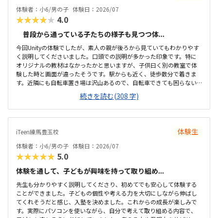
体験者：小6/男の子
体験日：2026/07
★★★★★
4.0
普段から通っている子たちの様子も見つつ体...
今回Unityの体験でしたが、素人の親が後ろから見ていてもわかりやす
く説明してくださいました。口頭での説明が多かった印象です。特に
オリジナルの教材はなかったかと思いますが、子供曰く別の教室で体
験した時と画面が違ったそうです。駅からも近く、徒歩数分で着きま
す。近隣にも自転車置き場は沢山あるので、自転車できても困らない
と思います。たまたまかと思いますが、どちらかというと質問が多い
続きを読む(308 字)
子がいて先生が大変そうな雰囲気がありました。近隣の同じような教
室に比べて大体同じくらいの金額かと思います。2人体制か4人体制が
選べて良いと思います。先生の雰囲気が落ちいて優しいのが良かった
と思います。子供も安心して体験授業を受けてました。
体験生
iTeen練馬豊玉校
体験者：小6/男の子
体験日：2026/07
★★★★★
5.0
体験を通して、子どもが興味を持って取り組め...
先生も分かりやすく説明してくださり、初めてでも安心して体験する
ことができました。子どもの個性や考える力を大切にしながら伸ばし
てくれそうだと感じ、入塾を決めました。これからの成長が楽しみで
す。実際にパソコンを使いながら、自分で考えて取り組める内容で、