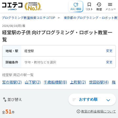
AIに相談
リスト
履歴
メニュー
プログラミング教室検索コエテコTOP
東京都のプログラミング・ロボット教
2026/08/10(月) 版
経堂駅の子供 向けプログラミング・ロボット教室一
覧
地域・駅
経堂駅
変更
詳細条件
学年・教材などを選択
変更
経堂駅 周辺の駅一覧
宮の坂駅(2)
山下駅(2)
千歳船橋駅(8)
上町駅(2)
世田谷駅(4)
梅ヶ
並び替え
51
教室の料金相場について
全
件