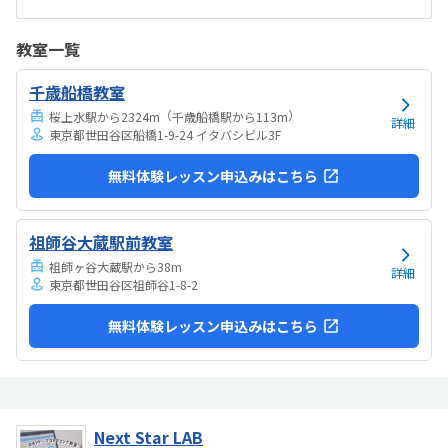
は高い。他の習い事もしているので悩みどころです。マイクラで遊ん
でいるという印象が少なかった。ちゃんと学びがたくさんあった。
教室一覧
千歳船橋教室
（
）
桜上水駅から2324m
千歳船橋駅から113m
詳細
東京都世田谷区船橋1-9-24 イタバシビル3F
無料体験レッスン申込みはこちら
祖師谷大蔵駅前教室
祖師ヶ谷大蔵駅から38m
詳細
東京都世田谷区祖師谷1-8-2
無料体験レッスン申込みはこちら
Next Star LAB