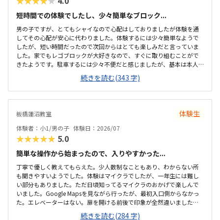
★★★★★
4.0
短時間での体験でしたし、少々簡単なブロック...
男の子ですが、とてもシャイなので心配はしておりましたが体験を通
してその心配が安心に代わりました。体験するには少々簡単なようで
したが、短い時間だったので次回からはとても楽しみだと言っていま
した。家でもレゴブロックが大好きなので、すぐに取り組むことがで
きたようです。駐車するには少々不便だと感じましたが、基本は本人
の送迎だけになるので問題ないと感じましたし、駅ちかでなくても車
続きを読む(343 字)
なので問題ないです落ち着いた雰囲気でしたが、作業スペースが子供
の人数には狭いのではないかと思いました。せめて1か月3回 もしく
は90分ではなく120分だといいかなと、プログラミング教室は週1回の
月4回でしたので、少し高いと感じました。まだ短時間での体験でした
体験生
板橋蓮沼教室
ので、これから良い点が増えてくるのではないかと思います。
体験者：小1/男の子
体験日：2026/07
★★★★★
5.0
簡単な操作から始まったので、入りやすかった...
丁寧で優しく教えてもらえた。少人数制なこともあり、わからない所
も聞きやすいようでした。体験はマイクラでしたが、一年生には難し
い部分もありました。ただ日頃知ってるマイクラのおかげで楽しんで
いました。Google Mapsを見ながら行ったが、最初入口側からなかっ
た。エレベーターはない。扉を開ける前後で印象が全然違いました。
とても綺麗で、広々としていました。教室内は土足でしたが、全体的
続きを読む(284 字)
に綺麗でした。プログラミングあるあるですが、やっぱり月2回にして