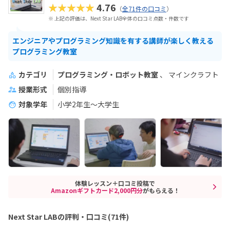
★★★★★
4.76
（
全71件の口コミ
）
※ 上記の評価は、Next Star LAB全体の口コミ点数・件数です
エンジニアやプログラミング知識を有する講師が楽しく教える
プログラミング教室
カテゴリ
プログラミング・ロボット教室
マインクラフト
授業形式
個別指導
対象学年
小学2年生～大学生
体験レッスン＋口コミ投稿で
Amazonギフトカード2,000円分
がもらえる！
Next Star LABの評判・口コミ(71件)