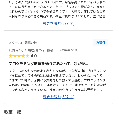
た。その人が講師かどうかは不明です。月謝も高いのとアイパッドが
あったほうが家でもできるとのことで、プラスで出費だなと。家から
は近いのでこどもひとりでも通えそうです。大通りに面しているので
人目もあり安心できる場所です。教室は見れませんでした。塾が経営
しているとのことで塾の方の教室は少し覗けました。建物自体が古い
続きを読む(283 字)
感じでした。週1で15,000円は高いように思いました。もう少し回数を
増やしてもらうか、下げてもらえると助かります。説明してくれた方
はとても説明がわかりやすく、こどもに寄り添ってくださいました。
通塾生
スクールIE 朝霞台校
受講時：小4~現在/男の子
投稿日：2026/07/18
★★★★★
4.0
プログラミング教室を通うにあたって、親が受...
スクールの方針なのかよくわからないが、子供が自由にプログラミン
グを進めていて積極的には講師が教えていない。わからなかったり、
つまずいた時に、子供から質問をして教えてる感じ。プログラミング
自体は、ipadにインストールされているので、家でも塾でも好きな時
にできる教材になっている。授業内容やカリキュラムは見学をしてい
ないので子供の話だが、積極的に講師が教えていないみたい。月1回は
続きを読む(597 字)
プログラミングで作ったものを発表すると聞いていたが、実施してな
いみたい。駅からは徒歩ですぐ来れる距離で、一本道だから迷うこと
なく来れるので立地は良いと思います。駐車場はないので、車の送迎
教室一覧
は路上駐車になります。駐輪スペースはあるので子供一人でも近い人