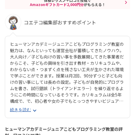
体験レッスン＋口コミ投稿で
Amazonギフトカード2,000円分
がもらえる！
コエテコ編集部おすすめポイント
ヒューマンアカデミージュニアこどもプログラミング教室の
魅力は、なんといっても運営会社が蓄積してきたノウハウ。
大人向け／子ども向けの習い事を多数展開してきた事業者だ
からこそ、子どもの興味を引き出す教材・カリキュラムや、
わからない点・つまずく点を残さない工夫が生かされた環境
で学ぶことができます。授業は月2回、90分ずつと子ども向
けの習い事にしては長めの設定。子どもが自発的にプログラ
ムを書き、試行錯誤（トライアンドエラー）を繰り返せるよ
うにこの時間になっているそうです。カリキュラムは全5年
構成で、で、初心者や女の子でもとっつきやすいビジュアル
プログラミングツール「Scratch（スクラッチ）」から初め
続きを読む
て、エンジニアが実際に使用するプログラミング言語「Java
Script」までステップアップすることができます。ベーシッ
クコースではマウス操作など、パソコンの操作自体から学べ
ヒューマンアカデミージュニアこどもプログラミング教室の評
るので、自宅でまったくパソコンをさわったことのないお子