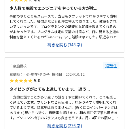
少人数で現役でエンジニアをやっている方が教...
事前のやりとりもスムーズで、当日もタブレットでわかりやすく説明
してくれました。疑問点なども即座に答えて頂きました。教室もきれ
いでよかったです。プログラミングの基礎的な知識を教えてくれるの
がよかったです。プログラム検定の受講の対策など、目に見える上達の
制度を整えてくれるのがいいです。少し階段は急でした。駅近なので
悪天候でも大丈夫ですし、親が待つ場所も用意されているのが助かり
続きを読む(348 字)
ます。向かい合う机で、コミュニケーションが取りやすそうでした。
無駄なものが置かれておらず、すっきりして、集中しやすい教室でし
た。教室の実際にかかる金額はプログラミング教室や他の習い事とし
ては一般的かと思いました。マインクラフトが好きな子に快適な環境
通塾生
千歳船橋校
が用意されているので、マインクラフト好きな子なら楽しめそうだと
思いました。
受講時：小3~現在/男の子
投稿日：2024/10/12
★★★★★
5.0
タイピングがとても上達しています。 通う...
一方的に話すことが多い息子の話を丁寧に聞いてくれて、とても楽し
く通えています。プリントなども使用し、わかりやすく説明してくれ
ているようです。駐車場はありませんが、(近くにコインパーキングは
あります)駅からも近く、自転車も置けます。和の雰囲気で落ち着きま
す。パソコンと椅子のバランスも良さそうです。月に4回でお願いして
いるのですが、習い事として妥当な料金だと思います。パソコンでマ
続きを読む(276 字)
インクラフトをしたいという息子の希望で体験に行きましたが、とに