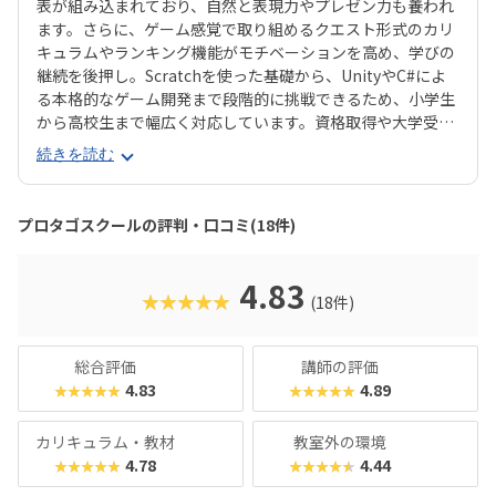
表が組み込まれており、自然と表現力やプレゼン力も養われ
ます。さらに、ゲーム感覚で取り組めるクエスト形式のカリ
キュラムやランキング機能がモチベーションを高め、学びの
継続を後押し。Scratchを使った基礎から、UnityやC#によ
る本格的なゲーム開発まで段階的に挑戦できるため、小学生
から高校生まで幅広く対応しています。資格取得や大学受験
対策にも直結する実践的な内容で、未来につながる確かなス
続きを読む
キルを身につけられるのが大きな魅力です。
プロタゴスクールの評判・口コミ(18件)
4.83
★★★★★
(18件)
総合評価
講師の評価
4.83
4.89
★★★★★
★★★★★
カリキュラム・教材
教室外の環境
4.78
4.44
★★★★★
★★★★★