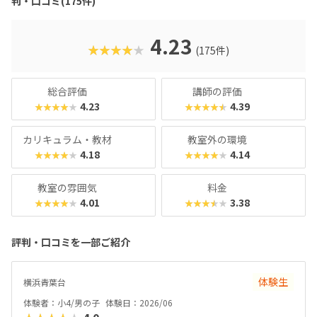
判・口コミ(175件)
さんでも戸惑うことなく授業に入っていけるでしょう。大学
入試やオフィスワークなど、「将来のことを考えて習わせて
おきたい」方におすすめのスクールといえます。また、いず
4.23
★★★★★
(175件)
れもヒューマンオリジナルの教材で学べるので、高クオリテ
ィな指導を求める保護者におすすめできます。
総合評価
講師の評価
4.23
4.39
★★★★★
★★★★★
カリキュラム・教材
教室外の環境
4.18
4.14
★★★★★
★★★★★
教室の雰囲気
料金
4.01
3.38
★★★★★
★★★★★
評判・口コミを一部ご紹介
体験生
横浜青葉台
体験者：小4/男の子
体験日：2026/06