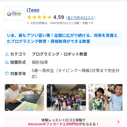
iTeen
★★★★★
4.59
（
全175件の口コミ
）
※ 上記の評価は、iTeen全体の口コミ点数・件数です
いま、最もアツい習い事！全国に広がり続ける、将来を見据え
たプログラミング教育・資格取得ができる教室
カテゴリ
プログラミング・ロボット教室
授業形式
個別指導
5歳～高校生（タイピング～情報1対策まで完全対
対象学年
応）
体験レッスン＋口コミ投稿で
Amazonギフトカード2,000円分
がもらえる！