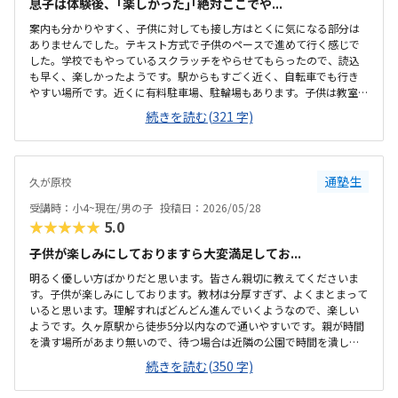
息子は体験後、｢楽しかった｣｢絶対ここでや...
案内も分かりやすく、子供に対しても接し方はとくに気になる部分は
ありませんでした。テキスト方式で子供のペースで進めて行く感じで
した。学校でもやっているスクラッチをやらせてもらったので、読込
も早く、楽しかったようです。駅からもすごく近く、自転車でも行き
やすい場所です。近くに有料駐車場、駐輪場もあります。子供は教室の
横に自転車を停めせてもらってます。ネットワークが不安定で、当初
続きを読む(321 字)
お願いしてたマイクラが始めできなかったが、途中から出来るように
なりました。教室の雰囲気は良かったです。月2回でこの金額はちょっ
と高いかなぁと感じました。月4回だったら、妥当な金額なのではない
かと思いました。子供のペースに合わせて授業を進めている所がとて
通塾生
久が原校
も好印象でした！
受講時：小4~現在/男の子
投稿日：2026/05/28
★★★★★
5.0
子供が楽しみにしておりますら大変満足してお...
明るく優しい方ばかりだと思います。皆さん親切に教えてくださいま
す。子供が楽しみにしております。教材は分厚すぎず、よくまとまって
いると思います。理解すればどんどん進んでいくようなので、楽しい
ようです。久ヶ原駅から徒歩5分以内なので通いやすいです。親が時間
を潰す場所があまり無いので、待つ場合は近隣の公園で時間を潰して
います。良いと思います。あまり混雑しておらず、一人一人のスペース
続きを読む(350 字)
が確保されており、静かで集中できると思います。妥当だと思います。
隔週で通っており、金額は負担になるほど高額ではありません。他の