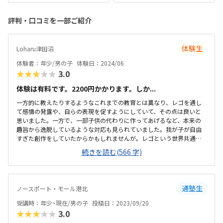
評判・口コミを一部ご紹介
体験生
Loharu津田沼
体験者：年少/男の子
体験日：2024/06
★★★★★
3.0
体験は有料です。2200円かかります。しか...
一方的に教えたりするようなこれまでの教育とは異なり、レゴを通し
て感情の発露や、自らの表現を促すようにしていて、その点は良いと
思いました。一方で、一部子供の代わりに作ってあげるなど、本来の
趣旨から逸脱しているような対応も見られていました。我が子が自由
すぎた創作をしていたからかもしれませんが。レゴという世界共通の
コンテンツを通して、STEAM教育をするカリキュラムはとてもよくで
続きを読む(566 字)
きていると思います。デュプロと普通のレゴを組み合わせながら、幅
広い年齢に対応しているカリキュラムはとても面白いと思いました。
小学校5年生以上は学年の隔たりがなくなり、共通のミッションに取り
組むとのことで、レベルの高さを感じました。土地勘がないのもあり
通塾生
ノースポート・モール港北
ますが、駅からのアクセスは複雑なルートになると思います。ただ、
駅からは近いので、その点はとても良いと思います。子供達が楽しん
受講時：年少~現在/男の子
投稿日：2023/09/20
でいるのはもちろんのこと、受付の方もとても明...
★★★★★
3.0