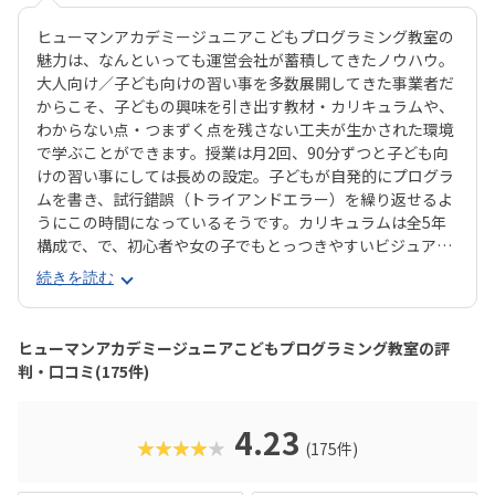
ヒューマンアカデミージュニアこどもプログラミング教室の
魅力は、なんといっても運営会社が蓄積してきたノウハウ。
大人向け／子ども向けの習い事を多数展開してきた事業者だ
からこそ、子どもの興味を引き出す教材・カリキュラムや、
わからない点・つまずく点を残さない工夫が生かされた環境
で学ぶことができます。授業は月2回、90分ずつと子ども向
けの習い事にしては長めの設定。子どもが自発的にプログラ
ムを書き、試行錯誤（トライアンドエラー）を繰り返せるよ
うにこの時間になっているそうです。カリキュラムは全5年
構成で、で、初心者や女の子でもとっつきやすいビジュアル
プログラミングツール「Scratch（スクラッチ）」から初め
続きを読む
て、エンジニアが実際に使用するプログラミング言語「Java
Script」までステップアップすることができます。ベーシッ
クコースではマウス操作など、パソコンの操作自体から学べ
ヒューマンアカデミージュニアこどもプログラミング教室の評
るので、自宅でまったくパソコンをさわったことのないお子
判・口コミ(175件)
さんでも戸惑うことなく授業に入っていけるでしょう。大学
入試やオフィスワークなど、「将来のことを考えて習わせて
おきたい」方におすすめのスクールといえます。また、いず
4.23
★★★★★
(175件)
れもヒューマンオリジナルの教材で学べるので、高クオリテ
ィな指導を求める保護者におすすめできます。