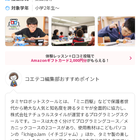
対象学年
小学2年生〜
体験レッスン＋口コミ投稿で
Amazonギフトカード2,000円分
がもらえる！
コエテコ編集部おすすめポイント
タミヤロボットスクールとは、「ミニ四駆」などで保護者世
代から絶大な人気と知名度を誇るタミヤが全面的に協力し、
株式会社ナチュラルスタイルが運営するプログラミングスク
ールです。コースは大きく分けてプログラミングコース／メ
カニックコースの2コースがあり、使用教材はこどもパソコ
ンの「IchigoJam（イチゴジャム）」ほか、タミヤ製の楽し