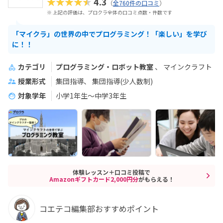
★★★★★
4.3
（
全760件の口コミ
）
※ 上記の評価は、プロクラ全体の口コミ点数・件数です
「マイクラ」の世界の中でプログラミング！「楽しい」を学び
に！！
カテゴリ
プログラミング・ロボット教室
マインクラフト
授業形式
集団指導
集団指導(少人数制)
対象学年
小学1年生～中学3年生
体験レッスン＋口コミ投稿で
Amazonギフトカード2,000円分
がもらえる！
コエテコ編集部おすすめポイント