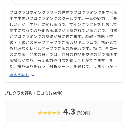
プロクラはマインクラフトの世界でプログラミングを学べる
小学生向けプログラミングスクールです。一番の魅力は「楽
しい」が「学び」に変わる点で、マインクラフトをとおして
夢中になって取り組める環境が用意されていることで、自然
とプログラミングの基礎が身に付きます。基礎・初級・中
級・上級とステップアップできるカリキュラムで、初心者で
も無理なくレベルアップできるのも安心です。特に、全コー
スにある「発表の日」では、自分の作品を友達の前で説明す
る機会があり、伝える力や自信を養うことができます。ま
た、振り返りを行う「分析シート」を通じて、うまくいかな
かった点をどう改善するかを考える習慣が身に付くのも特徴
続きを読む
です。さらに、講師は子どもたちの答えを引き出すコーチン
グ型指導を採用。自分で考え、解決する力を育みます。全国
600以上の教室で展開され、初めてでも安心して参加できる
プロクラの評判・口コミ(760件)
無料体験も実施中。遊びながら未来につながる力を育てられ
る、今注目のプログラミング教室です。
4.3
★★★★★
(760件)