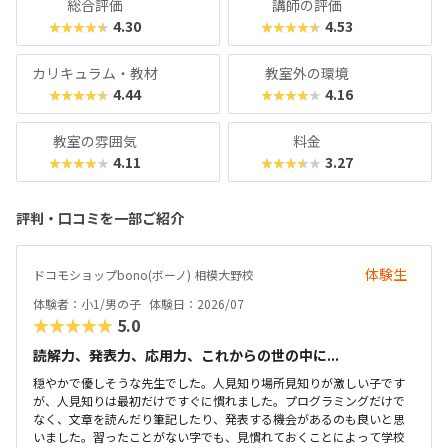
総合評価
講師の評価
4.30
4.53
★★★★★
★★★★★
カリキュラム・教材
教室外の環境
4.44
4.16
★★★★★
★★★★★
教室の雰囲気
料金
4.11
3.27
★★★★★
★★★★★
評判・口コミを一部ご紹介
体験生
ドコモショップbono(ボーノ) 相模大野校
体験者：小1/男の子
体験日：2026/07
★★★★★
5.0
読解力、発表力、応用力、これからの世の中に...
穏やかで優しそうな先生でした。人見知り場所見知りが激しい子です
が、人見知りは最初だけですぐに慣れました。プログラミングだけで
なく、文章を読んだり筆記したり、発表する機会があるのも良いと思
いました。習ったことがない字でも、見慣れておくことによって学校