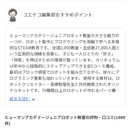
コエテコ編集部おすすめポイント
ヒューマンアカデミージュニアロボット教室の大きな魅力の
一つが、ロボット製作とプログラミングを両軸で学べる本格
的なSTEAM教育です。 全国2,000教室・生徒数27,000人超と
いう圧倒的な規模を背景に、子ども一人ひとりの「好き」
「得意」を伸ばすための環境が整っています。 カリキュラム
は年中から段階的にステップアップできる全5コース構成。
最初はブロック感覚でロボットを組み立てながら、徐々にプ
ログラミング要素も加わっていきます。 使用する教材は、ロ
ボットクリエイター・高橋智隆先生と共同開発されたオリジ
ナルキットです。70種類以上のロボットが作れるパーツ構成
で、飽きずに続けやすい点も特徴です。 月2回の90分授業で
続きを読む
は、ロボットを完成させる「基本製作」と、オリジナル改造
に挑戦する「応用実践」を繰り返す設計。子どもたちは毎
回、新しい達成感と成長を実感できる仕組みになっていま
ヒューマンアカデミージュニアロボット教室の評判・口コミ(1689
す。 自ら考え、試行錯誤しながらロボットを動かす経験は、
件)
創造力や論理的思考力を育むだけでなく、学ぶ楽しさそのも