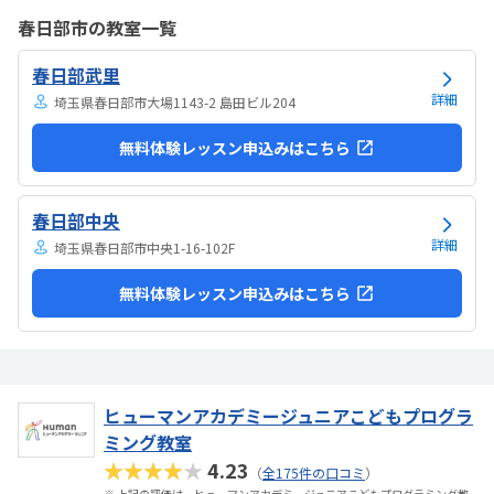
そうです。清潔な空間でした。授業を1日に2コマとれたり、翌月に回
春日部市の教室一覧
したりできるのは助かります。料金は今の物価で考えれば高いとは思
いませんが、子どもの成長具合で判断すると思います。子どもが自発
春日部武里
的にどんどん作り進めていったのには正直驚きました。最初からたく
さんあれこれ説明されずブロックを触らせてもらったの...
詳細
埼玉県春日部市大場1143-2 島田ビル204
無料体験レッスン申込みはこちら
春日部中央
詳細
埼玉県春日部市中央1-16-102F
無料体験レッスン申込みはこちら
ヒューマンアカデミージュニアこどもプログラ
ミング教室
★★★★★
4.23
（
全175件の口コミ
）
※ 上記の評価は、ヒューマンアカデミージュニアこどもプログラミング教