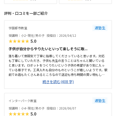
評判・口コミを一部ご紹介
通塾生
学園都市教室
受講時：小2~現在/男の子
投稿日：2026/04/12
★★★★★
5.0
子供が自分からやりたいといって楽しそうに取...
落ち着いて雰囲気で丁寧に指導してくださっていると思います。対応
も丁寧にしていただき、子供も先生の言うことはちゃんと聞いている
と思います。ロボットをつくりたいという子供の希望があり気に入っ
ている様子です。工具入れも自分のものというこが嬉しいようです。駅
前でお店もたくさんあるところなので送迎も待ち時間の買い物もしや
すく、場所がとてもいいと思います。落ち着いて雰囲気で丁寧に指導
続きを読む(408 字)
してくださっていると思います。対応も丁寧にしていただき、子供も先
生の言うことはちゃんと聞いていると思います。月２回なので、よく
ある習い事とくらべるとやや単価は高いかもしれませんが、子供が自
分からやりたいといっているので許容範囲ですロボットをつくりたい
通塾生
インターパーク教室
という子供の希望があり気に入っている様子です。工具入れも自分の
ものというこが嬉しいようです。今のところ特にありませんが、今後
受講時：小4~現在/男の子
投稿日：2026/06/07
進んでいく中で子供にも聞いてみたいと思います今...
★★★★★
5.0