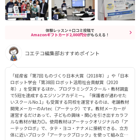
体験レッスン＋口コミ投稿で
Amazonギフトカード2,000円分
がもらえる！
コエテコ編集部おすすめポイント
「経産省「第7回 ものづくり日本大賞（2018年）」や「日本
ロボット学会「第38回 ロボット活用社会貢献賞（2020
年）」を受賞するほか、プログラミングスクール・教材調査
で5冠を達成するエジソンアカデミー。「保護者が通わせた
いスクールNo.1」も受賞する同校を運営するのは、老舗教材
開発メーカーのArtec（アーテック）です。教材メーカーが
運営するだけあって、子どもの興味・関心を引き出すカラフ
ルな教材が魅力◎。使用教材はアーテックオリジナルの「ア
ーテックロボ」で、タテ・ヨコ・ナナメに接続できる、立方
体に近いブロック「アーテックブロック」を使って組み立て