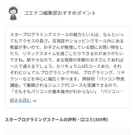
コエテコ編集部おすすめポイント
スタープログラミングスクールの魅力といえば、なんといっ
てもアクセスの良さ。百貨店やショッピングモール内にある
教室が多いので、お子さんが勉強している間にお買い物をし
たり、リラックスタイムを過ごしたりできるのがありがたい
ですね。駅チカなので、ある程度の年齢のお子さんであれば
一人で通えるでしょう。カリキュラムは5コースあり、それ
ぞれビジュアル プログラミングやAI、 プログラミング、リテ
ラシーなどを中心に幅広く学べます。 姉妹校「パソコン市民
講座」で展開されるジュニアPCコースも受講できるので、
「そもそもパソコンの基本操作がわからない」「パソコンで
何ができるかを学びたい」といったお子さんにもピッタリで
続きを読む
す。それぞれのお子さんの興味に合ったコースが見つかりや
すいのは安心ですね。スタープログラミングスクールは、過
去に総務省「若年層に対するプログラミング教育の普及推
スタープログラミングスクールの評判・口コミ(355件)
進」事業に採択され、新潟市の小中学校で授業を実施した実
績があります。教室はまじめに取り組む雰囲気で、子ども達