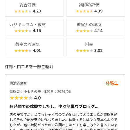
総合評価
講師の評価
4.23
4.39
★★★★★
★★★★★
カリキュラム・教材
教室外の環境
4.18
4.14
★★★★★
★★★★★
教室の雰囲気
料金
4.01
3.38
★★★★★
★★★★★
評判・口コミを一部ご紹介
体験生
横浜青葉台
体験者：小4/男の子
体験日：2026/06
★★★★★
4.0
短時間での体験でしたし、少々簡単なブロック...
男の子ですが、とてもシャイなので心配はしておりましたが体験を通
してその心配が安心に代わりました。体験するには少々簡単なようで
したが、短い時間だったので次回からはとても楽しみだと言っていま
した。家でもレゴブロックが大好きなので、すぐに取り組むことがで