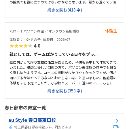
の授業でも役に立つのではないかかなと思います。駅から近くてショ
ッピングモールの中にあるので便利です。車で来ても授業分の駐車券
続きを読む(418 字)
は付けてくれるそうです。ドコモショップ内なので音が気になるかと
思いましたが、扉を閉めればそんなに気になりませんでした。一面ガ
ラスなので程よい解放感で授業の様子が見れます。プログラミング教
室としてはこれくらいかな、という印象です。教材はマイクラなので
体験生
ハロー！パソコン教室 イオンタウン新船橋校
プライベートでも使えるからいいかな、と思ってます。学校で使って
いるパソコンはタッチパネルタイプなので、キーボードは打てるかな
体験者：小2/男の子
体験日：2026/07
と心配でしたが、すぐに慣れました。コマンド１つでた...
★★★★★
4.0
親としては、ゲームばかりしている日々をプラ...
壁に向かって座り左右に衝立があるため、子供も集中して体験できて
いました。講師は優しい口調の方で、パソコン未体験の息子でも難な
く楽しめたようです。コースの説明がわかりやすかったですが、何が
向いてるかはやってみないとわからないな、と思いました。他施設の
体験もする予定でしたが、小学校とスーパーに近いので、こちらに決
めました。息子はゲーミングチェアに初めて座れて嬉しかったようで
続きを読む(353 字)
す。開放的というよりは、落ち着いて楽しめるところが、息子には合
っていそうです。少し高いなという印象ですが、自宅のパソコンから
も利用できるとの事なので、やる気次第では納得できそうだなと思い
春日部市の教室一覧
ました。日頃はSwitchで、マイクラやぽこあポケモンで建築を楽しん
でいます。担当の方と相談して今回のコースが向いてるんじゃないか
au Style 春日部東口校
と勧められました。
詳細
埼玉県春日部市粕壁1-7-3 岡安ビル1F