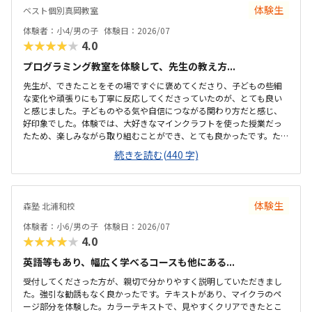
体験生
ベスト個別真岡教室
体験者：小4/男の子
体験日：2026/07
★★★★★
4.0
プログラミング教室を体験して、先生の教え方...
先生が、できたことをその場ですぐに褒めてくださり、子どもの些細
な変化や頑張りにも丁寧に反応してくださっていたのが、とても良い
と感じました。子どものやる気や自信につながる関わり方だと感じ、
好印象でした。体験では、大好きなマインクラフトを使った授業だっ
たため、楽しみながら取り組むことができ、とても良かったです。た
だ、今後もずっとマインクラフトを使った内容ではないと伺ったの
続きを読む(440 字)
で、その後も興味を持って取り組めるかどうかは少し気になる点でし
た。教室は自宅から15分ほどの距離にあり、通いやすいと感じまし
た。また、駐車場もあるため、送り迎えもしやすく、安心して通わせ
られる環境だと思いました。教室は一人ひとりの席が完全に仕切られ
体験生
森塾 北浦和校
ているわけではありませんが、壁などで視線が分散しにくい工夫がさ
れており、集中しやすい雰囲気だと感じました。月4回（1回50分）で
体験者：小6/男の子
体験日：2026/07
約12,000円という料金は、我が家にとってはや...
★★★★★
4.0
英語等もあり、幅広く学べるコースも他にある...
受付してくださった方が、親切で分かりやすく説明していただきまし
た。強引な勧誘もなく良かったです。テキストがあり、マイクラのペ
ージ部分を体験した。カラーテキストで、見やすくクリアできたとこ