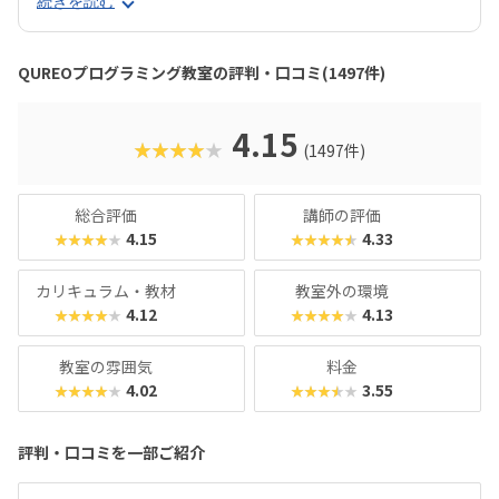
続きを読む
るのに、本格的な内容が学べるのが魅力。子どもにとっても
「やらされている感」がないので、楽しくゲームをクリアし
ていくようなペースでどんどん学習を進めていけます。教材
QUREOプログラミング教室の評判・口コミ(1497件)
のデザイン性も高く、実際にスマホゲーム開発で使用されて
いたキャラクター素材などを多数収録。リッチなグラフィッ
クに慣れている今の子どもでも、「安っぽい」「子どもっぽ
4.15
★★★★★
(1497件)
い」と思わず勉強に取り組めるでしょう。学習結果は通信簿
のような形で確認できるので、保護者も安心ですね。
総合評価
講師の評価
4.15
4.33
★★★★★
★★★★★
カリキュラム・教材
教室外の環境
4.12
4.13
★★★★★
★★★★★
教室の雰囲気
料金
4.02
3.55
★★★★★
★★★★★
評判・口コミを一部ご紹介