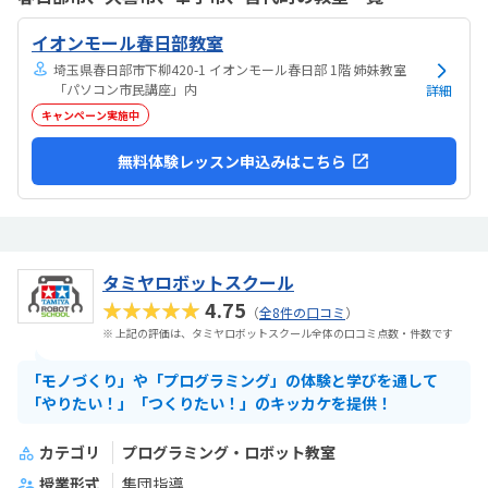
れたよです。親切に接して下さっているのが伝わります特にありませ
ん特にありません
イオンモール春日部教室
埼玉県春日部市下柳420-1 イオンモール春日部 1階 姉妹教室
「パソコン市民講座」内
詳細
キャンペーン実施中
無料体験レッスン申込みはこちら
タミヤロボットスクール
★★★★★
4.75
（
全8件の口コミ
）
※ 上記の評価は、タミヤロボットスクール全体の口コミ点数・件数です
「モノづくり」や「プログラミング」の体験と学びを通して
「やりたい！」「つくりたい！」のキッカケを提供！
カテゴリ
プログラミング・ロボット教室
授業形式
集団指導