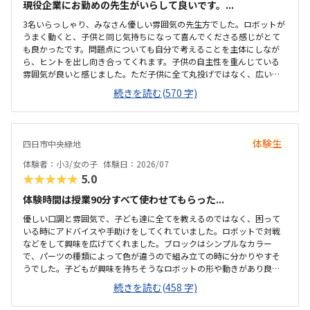
現役企業にお勤めの先生がいらして良いです。...
3名いらっしゃり、みなさん優しい雰囲気の先生方でした。ロボットが
うまく動くと、子供と同じ気持ちになって喜んでくださる感じがとて
も良かったです。問題点についても自分で考えることを主体にしなが
ら、ヒントを出し向き合ってくれます。子供の自主性を重んじている
雰囲気が良いと感じました。ただ子供に全て丸投げではなく、広い机
の上に「教科書とキットをどこに置いたらやりやすいかな？」と声を
続きを読む(570 字)
かけてくださり、そこから自分で考えていました。ロボット作りもヒ
ントをいただきながら、自分で教科書を読んで作り上げていました。
駅近くですが、静かな環境です。急な坂道があるので、暑い夏など、重
いキットを背負っていく小さな子供には少し大変かも。清潔で、安心
体験生
四日市中央緑地
できました。入室したら必ず手を洗うルールも良いです。教室にある
教科書などもきちんと整理整頓されています。キット代が兄弟割引で
体験者：小3/女の子
体験日：2026/07
半額になりました。入会金も無料に。欲を言えば、...
★★★★★
5.0
体験時間は授業90分すべて使わせてもらった...
優しい口調と雰囲気で、子ども達に全てを教えるのではなく、困って
いる時にアドバイスや手助けをしてくれていました。ロボットで対戦
などをして興味を広げてくれました。ブロックはシンプルなカラー
で、パーツの種類によって色が違うので組み立ての時に分かりやすそ
うでした。子どもが興味を持ちそうなロボットの形や動きがあり良か
ったです。駐車場は停めやすく、分かりやすい場所にあるので助かり
続きを読む(458 字)
ます。近くに別の施設もあるので、習ってない兄弟が過ごしやすいと
思いました。教室はシンプルで余計なものが置いてないので集中でき