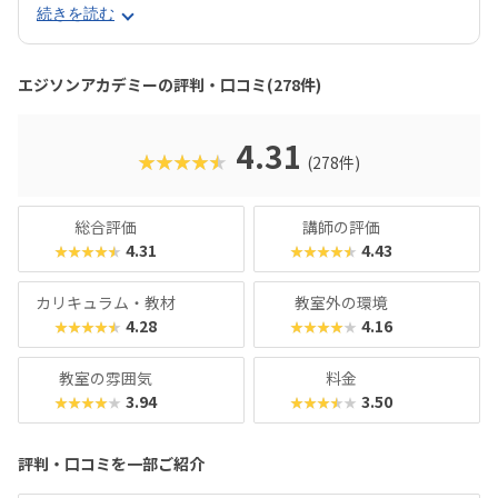
ます。一般的なブロック教材に比べて自由度が高いので、立
続きを読む
体が苦手なお子さんでも思うとおりのロボットが組み立てら
れるでしょう。レゴ®︎ブロックよりも色合いがやさしめなの
で、女の子もとっつきやすいはずです。エジソンアカデミー
エジソンアカデミーの評判・口コミ(278件)
のカリキュラムの目玉は、毎月新しいロボットが作れるこ
と。信号機やライントレースから始め、2足歩行ロボットな
ど高度なものにもチャレンジできます。基礎カリキュラムは
4.31
★★★★★
(278件)
2年分ですが、3年目以降の生徒に向けた「エキスパート編」
もあるので、まだまだスキルを高めたい！なんてお子さんも
安心です。最近では「Universal Robotics Challenge（UR
総合評価
講師の評価
C）」という大会を立ち上げるなど、ますます子どものやる
4.31
4.43
★★★★★
★★★★★
気を引き出すスクールになっています。
カリキュラム・教材
教室外の環境
4.28
4.16
★★★★★
★★★★★
教室の雰囲気
料金
3.94
3.50
★★★★★
★★★★★
評判・口コミを一部ご紹介