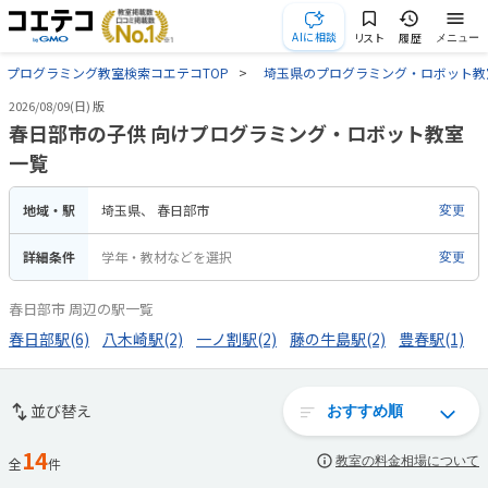
AIに相談
リスト
履歴
メニュー
プログラミング教室検索コエテコTOP
埼玉県のプログラミング・ロボット教
2026/08/09(日) 版
春日部市の子供 向けプログラミング・ロボット教室
一覧
地域・駅
埼玉県
春日部市
変更
詳細条件
学年・教材などを選択
変更
春日部市 周辺の駅一覧
春日部駅(6)
八木崎駅(2)
一ノ割駅(2)
藤の牛島駅(2)
豊春駅(1)
並び替え
14
教室の料金相場について
全
件