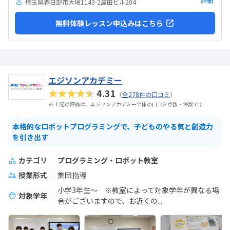
詳細
埼玉県春日部市大場1143-2島田ビル204
無料体験レッスン申込みはこちら
エジソンアカデミー
★★★★★
4.31
（
全278件の口コミ
）
※ 上記の評価は、エジソンアカデミー全体の口コミ点数・件数です
本格的なロボットプログラミングで、子どものやる気と創造力
を引き出す
カテゴリ
プログラミング・ロボット教室
授業形式
集団指導
小学3年生～ ※教室によって対象学年が異なる場
対象学年
合がございますので、お近くの...