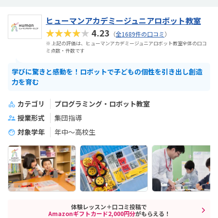
ヒューマンアカデミージュニアロボット教室
★★★★★
4.23
（
全1689件の口コミ
）
※ 上記の評価は、ヒューマンアカデミージュニアロボット教室全体の口コ
ミ点数・件数です
学びに驚きと感動を！ロボットで子どもの個性を引き出し創造
力を育む
カテゴリ
プログラミング・ロボット教室
授業形式
集団指導
対象学年
年中～高校生
体験レッスン＋口コミ投稿で
Amazonギフトカード2,000円分
がもらえる！