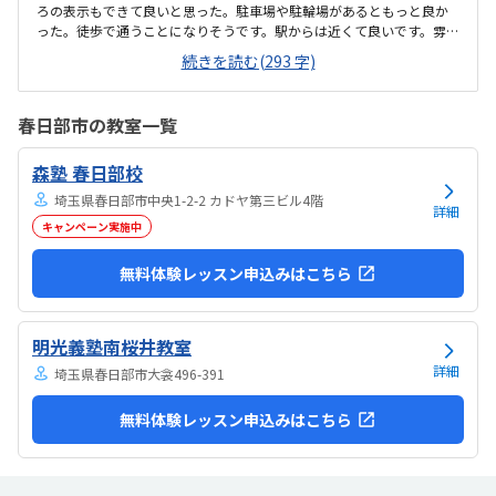
ろの表示もできて良いと思った。駐車場や駐輪場があるともっと良か
った。徒歩で通うことになりそうです。駅からは近くて良いです。雰囲
気も良く、清潔感もあった。部屋が区切られていて、個人スペースも
続きを読む(293 字)
確保されていて良かった。基本料金以外に、追加料金があまり無さそ
うで良かった。できれば、毎月1万以内で通いたいです。子供に熱心に
話しかけてくださったり、褒めてくださって、子供が頑張ろうという
春日部市の教室一覧
気持ちになれて良かった。
森塾 春日部校
埼玉県春日部市中央1-2-2 カドヤ第三ビル4階
詳細
キャンペーン実施中
無料体験レッスン申込みはこちら
明光義塾南桜井教室
詳細
埼玉県春日部市大衾496-391
無料体験レッスン申込みはこちら