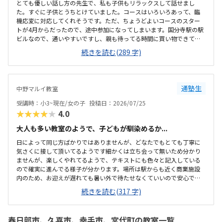
とても優しい話し方の先生で、私も子供もリラックスして話せまし
た。すぐに子供とうちとけていました。コースはいろいろあって、臨
機応変に対応してくれそうです。ただ、ちょうどよいコースのスター
トが4月からだったので、途中参加になってしまいます。国分寺駅の駅
ビルなので、通いやすいですし、親も待ってる時間に買い物できて良
さそうです。少し狭いですが、清潔感があって綺麗な教室でした。み
続きを読む(289 字)
なさん集中してもくもくと学んでいました。他のプログラミング教室
も体験に行きましたが、他よりもお安かったので通いやすそうです。
先生が優しそうで、安心して子供を預けられそうでした。少人数なの
も良いと思いました。
通塾生
中野マルイ教室
受講時：小3~現在/女の子
投稿日：2026/07/25
★★★★★
4.0
大人も多い教室のようで、子どもが馴染めるか...
日によって同じ方ばかりではありませんが、どなたでもとても丁寧に
気さくに接して頂いてるようです細かくは立ち会って無いため分かり
ませんが、楽しくやれてるようで、テキストにも色々と記入している
ので確実に進んでる様子が分かります。場所は駅からも近く商業施設
内のため、お迎えが遅れても暑い外で待たせなくていいので安心で
す。大人の方も多く通われてる教室ですが、教室内は清潔感があり、
続きを読む(317 字)
雰囲気もよい教室で安心して通わされます。他の教室の金額をあまり
把握してませんが、個人的には小学生の習い事として通わせるのには
ちょうどいい金額だと思います初めは不安がってましたが、すぐに慣
春日部市、久喜市、幸手市、宮代町の教室一覧