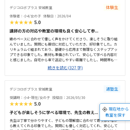
体験生
デジコロボプラス 安城教室
体験者：小4/女の子
体験日：2026/04
★★★★★
5.0
講師の方の対応や教室の環境も良く安心して参...
娘のペースに合わせて優しく声をかけてくださり、楽しそうに取り組
んでいました。質問にも親切に対応していただき、好印象でした。カ
リキュラムぐ組まれており、基礎から応用まで無理なくステップアッ
プできる印象でした。教材も準備されていて、安心して学べる内容だ
と感じました。自宅から車で送迎しやすい距離でしたし、時間帯も無
理なく通える範囲で、安心して続けられそうです。教材がきちんと整
続きを読む(327 字)
備されており学習に集中できる環境だと感じました。教室全体の雰囲
気も明るく初めてでも入りやすかったです。ロボット教材や指導の質
を踏まえると料金は適切だと思います。。内容に見合った価格だと感
じています。雰囲気がよく、子供が自然と興味を持って取り組める空
通塾生
デジコロボプラス 安城教室
気づくりがされていると感じました。
受講時：小4~現在/女の子
投稿日：2026/05/30
★★★★★
5.0
現在地から
子どもが楽しそうに学べる環境で、先生の教え...
教室を探す
先生は丁寧で分かりやすく、子どもの理解度に合わせて寄り添いなが
ら教えてくれる印象でした。質問にも優しく対応してくれ、安心して