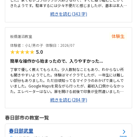
きたようです。駐車するには少々不便だと感じましたが、基本は本人
の送迎だけになるので問題ないと感じましたし、駅ちかでなくても車
続きを読む(343 字)
なので問題ないです落ち着いた雰囲気でしたが、作業スペースが子供
の人数には狭いのではないかと思いました。せめて1か月3回 もしく
は90分ではなく120分だといいかなと、プログラミング教室は週1回の
月4回でしたので、少し高いと感じました。まだ短時間での体験でした
体験生
板橋蓮沼教室
ので、これから良い点が増えてくるのではないかと思います。
体験者：小1/男の子
体験日：2026/07
★★★★★
5.0
簡単な操作から始まったので、入りやすかった...
丁寧で優しく教えてもらえた。少人数制なこともあり、わからない所
も聞きやすいようでした。体験はマイクラでしたが、一年生には難し
い部分もありました。ただ日頃知ってるマイクラのおかげで楽しんで
いました。Google Mapsを見ながら行ったが、最初入口側からなかっ
た。エレベーターはない。扉を開ける前後で印象が全然違いました。
とても綺麗で、広々としていました。教室内は土足でしたが、全体的
続きを読む(284 字)
に綺麗でした。プログラミングあるあるですが、やっぱり月2回にして
は高い。他の習い事もしているので悩みどころです。マイクラで遊ん
でいるという印象が少なかった。ちゃんと学びがたくさんあった。
春日部市の教室一覧
春日部武里