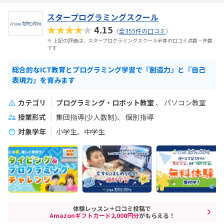
スタープログラミングスクール
★★★★★
4.15
（
全355件の口コミ
）
※ 上記の評価は、スタープログラミングスクール全体の口コミ点数・件数
です
総合的なICT教育とプログラミング学習で『創造力』と『自己
表現力』を育みます
カテゴリ
プログラミング・ロボット教室
パソコン教室
授業形式
集団指導(少人数制)
個別指導
対象学年
小学生、中学生
体験レッスン＋口コミ投稿で
Amazonギフトカード2,000円分
がもらえる！