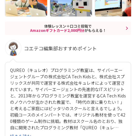
体験レッスン＋口コミ投稿で
Amazonギフトカード2,000円分
がもらえる！
コエテコ編集部おすすめポイント
QUREO（キュレオ）プログラミング教室は、サイバーエー
ジェントグループの株式会社CA Tech Kidsと、株式会社スプ
リックスが共同で運営する株式会社キュレオによって運営さ
れています。サイバーエージェントの先進的なITスピリット
と、2013年からプログラミング教室を運営するCA Tech Kids
のノウハウが生かされた教室で、「時代の波に乗りたい！」
と考えるご家庭にはピッタリのスクールと言えるでしょう。
初級コースのメインパートでは、オリジナル教材を使って42
0種類のゲーム制作に挑戦。教材はスクール名のとおり、独
自に開発されたプログラミング教材「QUREO（キュレ
オ）」です。スマホゲームのような感覚でサクサク進められ