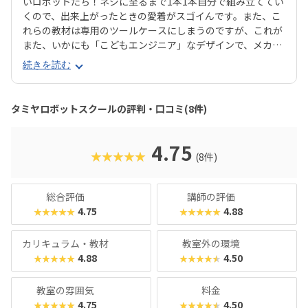
いロボットたち！ネジに至るまで1本1本自分で組み立ててい
くので、出来上がったときの愛着がスゴイんです。また、こ
れらの教材は専用のツールケースにしまうのですが、これが
また、いかにも「こどもエンジニア」なデザインで、メカ好
きの心をくすぐります。カリキュラム・教材ともに、ハマる
続きを読む
子はとことんハマれるスクールと言えそうですね。ちなみに
担当者いわく、「当初は『保護者がタミヤファン』きっかけ
で入会されるご家庭が多かったですが、最近は純粋にプログ
タミヤロボットスクールの評判・口コミ(8件)
ラミングスクールとして選んでいただくことが増えた」そ
う。知名度や人気だけでなく、指導力や教材のクオリティへ
の評価が定着してきたようです。女の子の生徒も一定数在籍
4.75
★★★★★
(8件)
しており、コンテストや選手権では性別を問わず、創意工夫
が光る作品が次々に登場しています。大人も子どもも、男の
子も女の子も、メカを愛する人なら誰でも受け入れてくれる
総合評価
講師の評価
スクールといえるでしょう。ロボット教室は費用が高めなイ
4.75
4.88
★★★★★
★★★★★
メージがありますが、市販品を使用しているため価格は抑え
め。気になる方は、ぜひお近くのスクールに足を運んでみて
カリキュラム・教材
教室外の環境
くださいね。
4.88
4.50
★★★★★
★★★★★
教室の雰囲気
料金
4.75
4.50
★★★★★
★★★★★