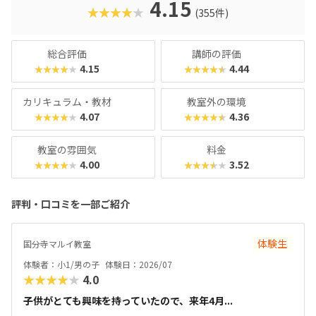
の顔は真剣そのもの。やる気があればどんどん高度なものが
4.15
★★★★★
(355件)
作れるので、のめり込むタイプのお子さんにおすすめの教室
です。在学生向けのイベント「SPSアワード」も有名で、東
京大学の伊藤謝恩ホールで行われるというから驚き。プログ
総合評価
講師の評価
ラミングスキルはもちろん、企画書を書いたり、プレゼンを
4.15
4.44
★★★★★
★★★★★
したりといったスキルもつけることができます。母体は大人
向けのパソコンスクールなので、「ついでに自分もスキルア
カリキュラム・教材
教室外の環境
ップしてみようかな？」なんてこともできちゃいますよ！
4.07
4.36
★★★★★
★★★★★
教室の雰囲気
料金
4.00
3.52
★★★★★
★★★★★
評判・口コミを一部ご紹介
体験生
国分寺マルイ教室
体験者：小1/男の子
体験日：2026/07
★★★★★
4.0
子供がとても興味を持っていたので、来年4月...