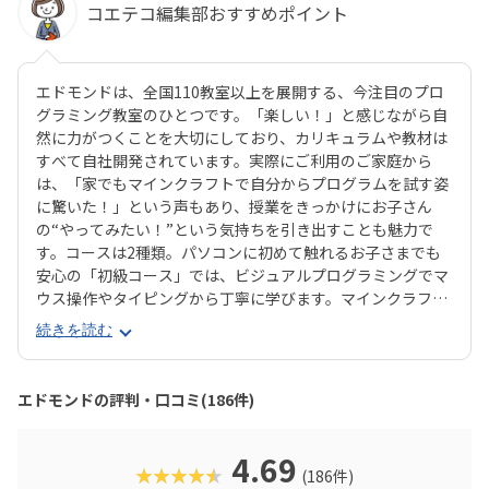
コエテコ編集部おすすめポイント
エドモンドは、全国110教室以上を展開する、今注目のプロ
グラミング教室のひとつです。「楽しい！」と感じながら自
然に力がつくことを大切にしており、カリキュラムや教材は
すべて自社開発されています。実際にご利用のご家庭から
は、「家でもマインクラフトで自分からプログラムを試す姿
に驚いた！」という声もあり、授業をきっかけにお子さん
の“やってみたい！”という気持ちを引き出すことも魅力で
す。コースは2種類。パソコンに初めて触れるお子さまでも
安心の「初級コース」では、ビジュアルプログラミングでマ
ウス操作やタイピングから丁寧に学びます。マインクラフト
の世界でキャラクター「エージェント」に命令を出しなが
続きを読む
ら、プログラミングを体験的に習得できます。より本格的に
学びたい方向けの「中級コース」では、プログラミング言語
「JavaScript」を使ったテキストプログラミングに挑戦。ゲ
エドモンドの評判・口コミ(186件)
ーム感覚でステージをクリアしていく中で、関数や条件分岐
などの実践的なプログラミングスキルが自然と身につきま
す。成長が“見える”チェックシートやタイピングシートな
4.69
★★★★★
(186件)
ど、“続けたくなる仕組み”が整っているため、高い継続率に