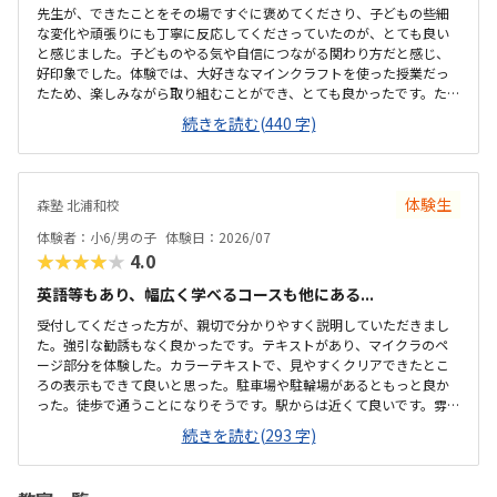
先生が、できたことをその場ですぐに褒めてくださり、子どもの些細
な変化や頑張りにも丁寧に反応してくださっていたのが、とても良い
と感じました。子どものやる気や自信につながる関わり方だと感じ、
好印象でした。体験では、大好きなマインクラフトを使った授業だっ
たため、楽しみながら取り組むことができ、とても良かったです。た
だ、今後もずっとマインクラフトを使った内容ではないと伺ったの
続きを読む(440 字)
で、その後も興味を持って取り組めるかどうかは少し気になる点でし
た。教室は自宅から15分ほどの距離にあり、通いやすいと感じまし
た。また、駐車場もあるため、送り迎えもしやすく、安心して通わせ
られる環境だと思いました。教室は一人ひとりの席が完全に仕切られ
体験生
森塾 北浦和校
ているわけではありませんが、壁などで視線が分散しにくい工夫がさ
れており、集中しやすい雰囲気だと感じました。月4回（1回50分）で
体験者：小6/男の子
体験日：2026/07
約12,000円という料金は、我が家にとってはや...
★★★★★
4.0
英語等もあり、幅広く学べるコースも他にある...
受付してくださった方が、親切で分かりやすく説明していただきまし
た。強引な勧誘もなく良かったです。テキストがあり、マイクラのペ
ージ部分を体験した。カラーテキストで、見やすくクリアできたとこ
ろの表示もできて良いと思った。駐車場や駐輪場があるともっと良か
った。徒歩で通うことになりそうです。駅からは近くて良いです。雰囲
気も良く、清潔感もあった。部屋が区切られていて、個人スペースも
続きを読む(293 字)
確保されていて良かった。基本料金以外に、追加料金があまり無さそ
うで良かった。できれば、毎月1万以内で通いたいです。子供に熱心に
話しかけてくださったり、褒めてくださって、子供が頑張ろうという