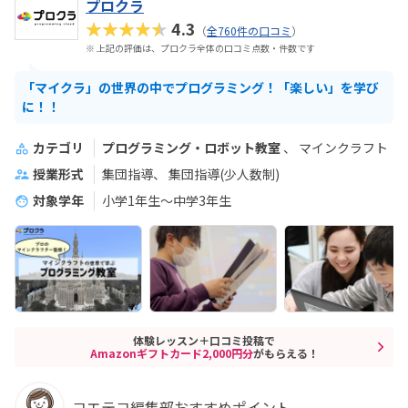
プロクラ
★★★★★
4.3
（
全760件の口コミ
）
※ 上記の評価は、プロクラ全体の口コミ点数・件数です
「マイクラ」の世界の中でプログラミング！「楽しい」を学び
に！！
カテゴリ
プログラミング・ロボット教室
マインクラフト
授業形式
集団指導
集団指導(少人数制)
対象学年
小学1年生～中学3年生
体験レッスン＋口コミ投稿で
Amazonギフトカード2,000円分
がもらえる！
コエテコ編集部おすすめポイント