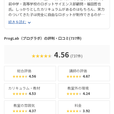
前中学・高等学校のロボットサイエンス部顧問・福田哲也
氏。しっかりとしたカリキュラムがあるのはもちろん、実力
のついてきた子は完全に自由なロボットが制作できるのが魅
力！教室の都合に合わせるのではなく、子どもの興味・関心
続きを読む
に合わせた学習ができるので、「ちょっとずつロボットに詳
しくなりたい♪」なんてお子さんはもちろん、「将来はぜ
ひ、エンジニアに」という本格志向のお子さんも大満足間違
ProgLab（プログラボ）の評判・口コミ(737件)
いなしです。また、プログラボでは、時代に合わせて常に新
しいカリキュラムを追加しています。近年は、年少さんから
ものづくりを楽しめる「プログラボ クリエイターズ」、新聞
4.56
★★★★★
(737件)
記者のメソッドで読解力や表現力を養う「ロジカルリーディ
ング・ライティング講座」、グローバル人材の育成をめざす
オンライン英語講座「Global STEAM Program”InterEd”」
総合評価
講師の評価
など、多彩な学びの機会を提供です。経営基盤が堅固だから
4.56
4.67
★★★★★
★★★★★
こそ、流行りすたりに惑わされない「本物」の教育が受けら
れるスクールと言えるでしょう。本格派ではあるものの、ク
カリキュラム・教材
教室外の環境
ラス内は和気あいあいとした楽しい雰囲気なので、ぜひ気軽
4.53
4.24
★★★★★
★★★★★
にお近くの教室を訪れてみてくださいね。
教室の雰囲気
料金
4.37
3.92
★★★★★
★★★★★