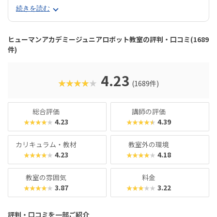
で、飽きずに続けやすい点も特徴です。 月2回の90分授業で
続きを読む
は、ロボットを完成させる「基本製作」と、オリジナル改造
に挑戦する「応用実践」を繰り返す設計。子どもたちは毎
回、新しい達成感と成長を実感できる仕組みになっていま
ヒューマンアカデミージュニアロボット教室の評判・口コミ(1689
す。 自ら考え、試行錯誤しながらロボットを動かす経験は、
件)
創造力や論理的思考力を育むだけでなく、学ぶ楽しさそのも
のを教えてくれるはずです。
4.23
★★★★★
(1689件)
総合評価
講師の評価
4.23
4.39
★★★★★
★★★★★
カリキュラム・教材
教室外の環境
4.23
4.18
★★★★★
★★★★★
教室の雰囲気
料金
3.87
3.22
★★★★★
★★★★★
評判・口コミを一部ご紹介