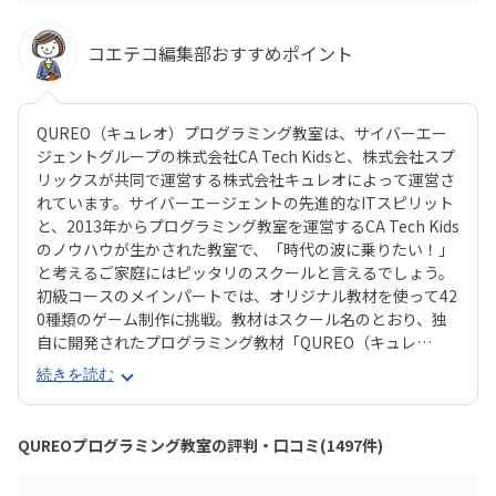
コエテコ編集部おすすめポイント
QUREO（キュレオ）プログラミング教室は、サイバーエー
ジェントグループの株式会社CA Tech Kidsと、株式会社スプ
リックスが共同で運営する株式会社キュレオによって運営さ
れています。サイバーエージェントの先進的なITスピリット
と、2013年からプログラミング教室を運営するCA Tech Kids
のノウハウが生かされた教室で、「時代の波に乗りたい！」
と考えるご家庭にはピッタリのスクールと言えるでしょう。
初級コースのメインパートでは、オリジナル教材を使って42
0種類のゲーム制作に挑戦。教材はスクール名のとおり、独
自に開発されたプログラミング教材「QUREO（キュレ
オ）」です。スマホゲームのような感覚でサクサク進められ
続きを読む
るのに、本格的な内容が学べるのが魅力。子どもにとっても
「やらされている感」がないので、楽しくゲームをクリアし
ていくようなペースでどんどん学習を進めていけます。教材
QUREOプログラミング教室の評判・口コミ(1497件)
のデザイン性も高く、実際にスマホゲーム開発で使用されて
いたキャラクター素材などを多数収録。リッチなグラフィッ