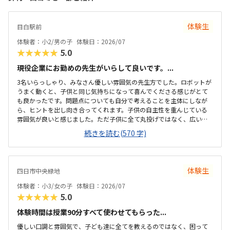
体験生
目白駅前
体験者：小2/男の子
体験日：2026/07
★★★★★
5.0
現役企業にお勤めの先生がいらして良いです。...
3名いらっしゃり、みなさん優しい雰囲気の先生方でした。ロボットが
うまく動くと、子供と同じ気持ちになって喜んでくださる感じがとて
も良かったです。問題点についても自分で考えることを主体にしなが
ら、ヒントを出し向き合ってくれます。子供の自主性を重んじている
雰囲気が良いと感じました。ただ子供に全て丸投げではなく、広い机
の上に「教科書とキットをどこに置いたらやりやすいかな？」と声を
続きを読む(570 字)
かけてくださり、そこから自分で考えていました。ロボット作りもヒ
ントをいただきながら、自分で教科書を読んで作り上げていました。
駅近くですが、静かな環境です。急な坂道があるので、暑い夏など、重
いキットを背負っていく小さな子供には少し大変かも。清潔で、安心
体験生
四日市中央緑地
できました。入室したら必ず手を洗うルールも良いです。教室にある
教科書などもきちんと整理整頓されています。キット代が兄弟割引で
体験者：小3/女の子
体験日：2026/07
半額になりました。入会金も無料に。欲を言えば、...
★★★★★
5.0
体験時間は授業90分すべて使わせてもらった...
優しい口調と雰囲気で、子ども達に全てを教えるのではなく、困って