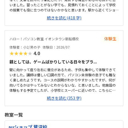
いました。習ったことがない字でも、見慣れておくことによって学校
の授業でも役に立つのではないかかなと思います。駅から近くてショ
ッピングモールの中にあるので便利です。車で来ても授業分の駐車券
続きを読む(418 字)
は付けてくれるそうです。ドコモショップ内なので音が気になるかと
思いましたが、扉を閉めればそんなに気になりませんでした。一面ガ
ラスなので程よい解放感で授業の様子が見れます。プログラミング教
室としてはこれくらいかな、という印象です。教材はマイクラなので
体験生
ハロー！パソコン教室 イオンタウン新船橋校
プライベートでも使えるからいいかな、と思ってます。学校で使って
いるパソコンはタッチパネルタイプなので、キーボードは打てるかな
体験者：小2/男の子
体験日：2026/07
と心配でしたが、すぐに慣れました。コマンド１つでた...
★★★★★
4.0
親としては、ゲームばかりしている日々をプラ...
壁に向かって座り左右に衝立があるため、子供も集中して体験できて
いました。講師は優しい口調の方で、パソコン未体験の息子でも難な
く楽しめたようです。コースの説明がわかりやすかったですが、何が
向いてるかはやってみないとわからないな、と思いました。他施設の
体験もする予定でしたが、小学校とスーパーに近いので、こちらに決
めました。息子はゲーミングチェアに初めて座れて嬉しかったようで
続きを読む(353 字)
す。開放的というよりは、落ち着いて楽しめるところが、息子には合
っていそうです。少し高いなという印象ですが、自宅のパソコンから
も利用できるとの事なので、やる気次第では納得できそうだなと思い
教室一覧
ました。日頃はSwitchで、マイクラやぽこあポケモンで建築を楽しん
でいます。担当の方と相談して今回のコースが向いてるんじゃないか
auショップ 鷺沼校
と勧められました。