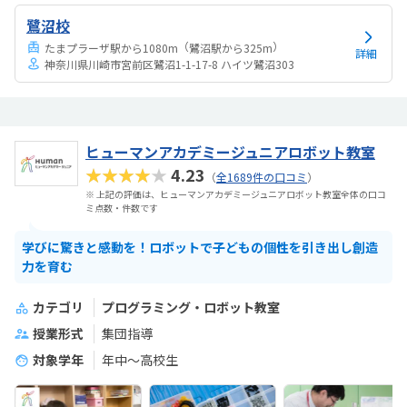
鷺沼校
（
）
たまプラーザ駅から1080m
鷺沼駅から325m
詳細
神奈川県川崎市宮前区鷺沼1-1-17-8 ハイツ鷺沼303
ヒューマンアカデミージュニアロボット教室
★★★★★
4.23
（
全1689件の口コミ
）
※ 上記の評価は、ヒューマンアカデミージュニアロボット教室全体の口コ
ミ点数・件数です
学びに驚きと感動を！ロボットで子どもの個性を引き出し創造
力を育む
カテゴリ
プログラミング・ロボット教室
授業形式
集団指導
対象学年
年中～高校生