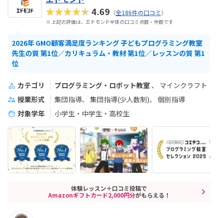
★★★★★
4.69
（
全186件の口コミ
）
※ 上記の評価は、エドモンド全体の口コミ点数・件数です
2026年 GMO顧客満足度ランキング 子どもプログラミング教室
先生の質 第1位／カリキュラム・教材 第1位／レッスンの質 第1
位
カテゴリ
プログラミング・ロボット教室
マインクラフト
授業形式
集団指導
集団指導(少人数制)
個別指導
対象学年
小学生・中学生・高校生
体験レッスン＋口コミ投稿で
Amazonギフトカード2,000円分
がもらえる！