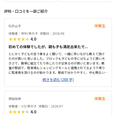
評判・口コミを一部ご紹介
体験生
松井山手
体験者：年中/男の子
体験日：2026/06
★★★★★
4.0
初めての体験でしたが、親も子も満足出来たで...
とにかく子どもの言う事をよく聞いて、一緒に笑いながら教えて頂け
たのが良いと思いました。ブロックも子どもの手にはちょうど良い大
きさで、簡単に組立てたり外したりが出来るのが良いと思います。教
室が駅前で、駐車場もショッピングモールと提携されてるようで帰り
に駐車券を頂けるのが助かります。駅前で分かりやすく、中も明るい
雰囲気で、初めてでも緊張すること無くとけ込めたので良いと思いま
続きを読む(288 字)
した。他の教室も比較しましたが、大体同じような金額設定かな？と
思います。初期投資がかからないのが魅力です。とにかく何でも興味
津々の子なのですごが、どんどん触らせて頂けて子どもも満足出来た
のが良かったです。
体験生
野田阪神
体験者：小5/男の子
体験日：2026/07
★★★★★
4.0