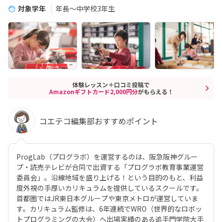
対象学年
年長～中学校3年生
体験レッスン＋口コミ投稿で
Amazonギフトカード2,000円分
がもらえる！
コエテコ編集部おすすめポイント
ProgLab（プログラボ）を運営するのは、阪急阪神グルー
プ・読売テレビが合同で出資する「プログラボ教育事業運営
委員会」。沿線地域を盛り上げる！という目的のもと、利益
度外視の手厚いカリキュラムを提供しているスクールです。
首都圏ではJR東日本グループや東京メトロが運営していま
す。カリキュラム監修は、6年連続でWRO（世界的なロボッ
トプログラミングの大会）へ出場実績のある追手門学院大手