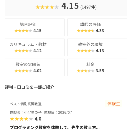
クに慣れている今の子どもでも、「安っぽい」「子どもっぽ
4.15
★★★★★
(1497件)
い」と思わず勉強に取り組めるでしょう。学習結果は通信簿
のような形で確認できるので、保護者も安心ですね。
総合評価
講師の評価
4.15
4.33
★★★★★
★★★★★
カリキュラム・教材
教室外の環境
4.12
4.13
★★★★★
★★★★★
教室の雰囲気
料金
4.02
3.55
★★★★★
★★★★★
評判・口コミを一部ご紹介
体験生
ベスト個別真岡教室
体験者：小4/男の子
体験日：2026/07
★★★★★
4.0
プログラミング教室を体験して、先生の教え方...