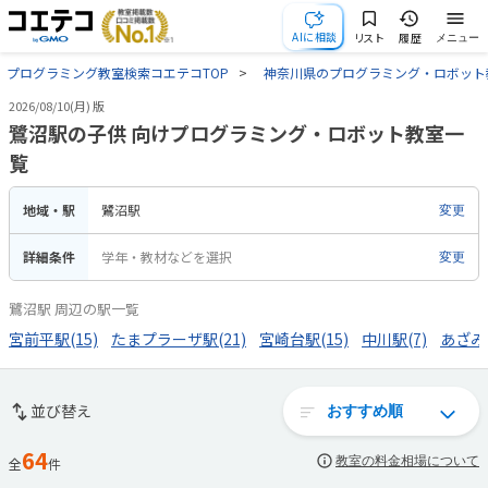
AIに相談
リスト
履歴
メニュー
プログラミング教室検索コエテコTOP
神奈川県のプログラミング・ロボット
2026/08/10(月) 版
鷺沼駅の子供 向けプログラミング・ロボット教室一
覧
地域・駅
鷺沼駅
変更
詳細条件
学年・教材などを選択
変更
鷺沼駅 周辺の駅一覧
宮前平駅(15)
たまプラーザ駅(21)
宮崎台駅(15)
中川駅(7)
あざみ野
並び替え
64
教室の料金相場について
全
件