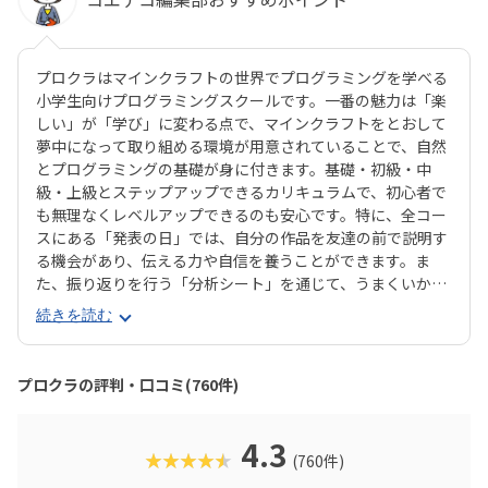
プロクラはマインクラフトの世界でプログラミングを学べる
小学生向けプログラミングスクールです。一番の魅力は「楽
しい」が「学び」に変わる点で、マインクラフトをとおして
夢中になって取り組める環境が用意されていることで、自然
とプログラミングの基礎が身に付きます。基礎・初級・中
級・上級とステップアップできるカリキュラムで、初心者で
も無理なくレベルアップできるのも安心です。特に、全コー
スにある「発表の日」では、自分の作品を友達の前で説明す
る機会があり、伝える力や自信を養うことができます。ま
た、振り返りを行う「分析シート」を通じて、うまくいかな
かった点をどう改善するかを考える習慣が身に付くのも特徴
続きを読む
です。さらに、講師は子どもたちの答えを引き出すコーチン
グ型指導を採用。自分で考え、解決する力を育みます。全国
600以上の教室で展開され、初めてでも安心して参加できる
プロクラの評判・口コミ(760件)
無料体験も実施中。遊びながら未来につながる力を育てられ
る、今注目のプログラミング教室です。
4.3
★★★★★
(760件)