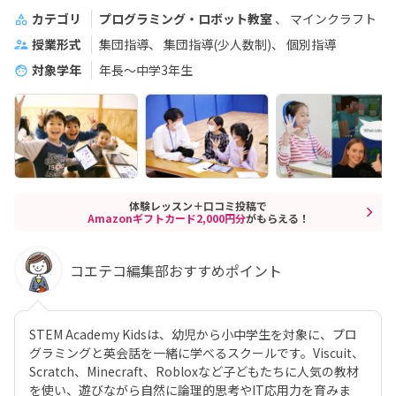
カテゴリ
プログラミング・ロボット教室
マインクラフト
授業形式
集団指導
集団指導(少人数制)
個別指導
対象学年
年長～中学3年生
体験レッスン＋口コミ投稿で
Amazonギフトカード2,000円分
がもらえる！
コエテコ編集部おすすめポイント
STEM Academy Kidsは、幼児から小中学生を対象に、プロ
グラミングと英会話を一緒に学べるスクールです。Viscuit、
Scratch、Minecraft、Robloxなど子どもたちに人気の教材
を使い、遊びながら自然に論理的思考やIT応用力を育みま