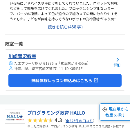
いる時にアドバイスや手助けをしてくれていました。ロボットで対戦
などをして興味を広げてくれました。ブロックはシンプルなカラー
で、パーツの種類によって色が違うので組み立ての時に分かりやすそ
うでした。子どもが興味を持ちそうなロボットの形や動きがあり良か
ったです。駐車場は停めやすく、分かりやすい場所にあるので助かり
続きを読む(458 字)
ます。近くに別の施設もあるので、習ってない兄弟が過ごしやすいと
思いました。教室はシンプルで余計なものが置いてないので集中でき
そうです。清潔な空間でした。授業を1日に2コマとれたり、翌月に回
教室一覧
したりできるのは助かります。料金は今の物価で考えれば高いとは思
いませんが、子どもの成長具合で判断すると思います。子どもが自発
川崎鷺沼教室
的にどんどん作り進めていったのには正直驚きました。最初からたく
さんあれこれ説明されずブロックを触らせてもらったの...
（
）
たまプラーザ駅から1336m
鷺沼駅から455m
詳細
神奈川県川崎市宮前区鷺沼1-11-1DIK鷺沼1F
無料体験レッスン申込みはこちら
現在地から
プログラミング教育 HALLO
教室を探す
★★★★★
4.3
（
全326件の口コミ
）
※ 上記の評価は、プログラミング教育 HALLO全体の口コミ点数・件数です