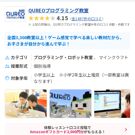
QUREOプログラミング教室
★★★★★
4.15
（
全1497件の口コミ
）
※ 上記の評価は、QUREOプログラミング教室全体の口コミ点数・件数です
全国3,300教室以上！ゲーム感覚で学べる楽しい教材だから、
お子さまが自分から進んで学ぶ！
カテゴリ
プログラミング・ロボット教室
マインクラフト
授業形式
個別指導
小学生以上 ※小学2年生以上推奨（一部教室は異
対象学年
なります）
体験レッスン＋口コミ投稿で
Amazonギフトカード2,000円分
がもらえる！