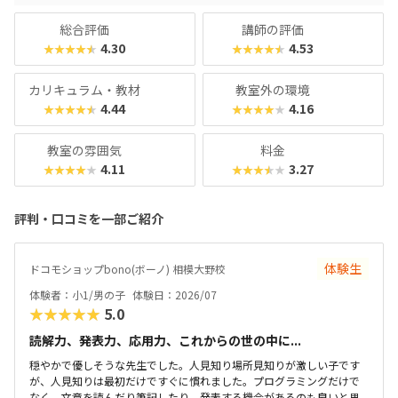
総合評価
講師の評価
4.30
4.53
★★★★★
★★★★★
カリキュラム・教材
教室外の環境
4.44
4.16
★★★★★
★★★★★
教室の雰囲気
料金
4.11
3.27
★★★★★
★★★★★
評判・口コミを一部ご紹介
体験生
ドコモショップbono(ボーノ) 相模大野校
体験者：小1/男の子
体験日：2026/07
★★★★★
5.0
読解力、発表力、応用力、これからの世の中に...
穏やかで優しそうな先生でした。人見知り場所見知りが激しい子です
が、人見知りは最初だけですぐに慣れました。プログラミングだけで
なく、文章を読んだり筆記したり、発表する機会があるのも良いと思