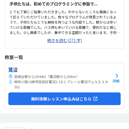
子供たちは、初めてのプログラミングに参加で...
とても丁寧にご指導いただきました。わからないところも親身になっ
て応えていただけていました。色々なプログラムが用意されているよ
うで、子供たちもとても興味を持つような内容でした。駅からは歩い
ていける距離でした。バス停も歩いていける距離で、便利だなと感じ
ました。少し簡素でしたが、集中できる空間だったと思います。子供
たちが主体的に学べる空間があったと思います月々の費用は少し高い
続きを読む(271 字)
かな感じました。単発で参加できるシステムがあればもっと良いと思
いました初めて体験することもあり、楽しい様子でした。また参加し
たいと思ったようで、良い経験になったと思います
教室一覧
鷺沼
（
）
宮崎台駅から2044m
鷺沼駅から306m
詳細
神奈川県川崎市宮前区鷺沼1-18-1 プレール鷺沼ヴェルエスタ
301
無料体験レッスン申込みはこちら