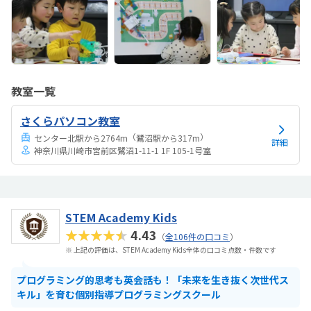
教室一覧
さくらパソコン教室
（
）
センター北駅から2764m
鷺沼駅から317m
詳細
神奈川県川崎市宮前区鷺沼1-11-1 1F 105-1号室
STEM Academy Kids
★★★★★
4.43
（
全106件の口コミ
）
※ 上記の評価は、STEM Academy Kids全体の口コミ点数・件数です
プログラミング的思考も英会話も！「未来を生き抜く次世代ス
キル」を育む個別指導プログラミングスクール