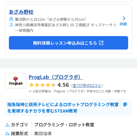
あざみ野校
（
）
鷺沼駅から2822m
あざみ野駅から901m
詳細
神奈川県横浜市青葉区あざみ野2-30 三規庭2F キッズナーサリ
ー保育園内
無料体験レッスン申込みはこちら
ProgLab（プログラボ）
★★★★★
4.56
（
全737件の口コミ
）
※ 上記の評価は、ProgLab（プログラボ）全体の口コミ点数・件数です
阪急阪神と読売テレビによるロボットプログラミング教室 夢
を実現するチカラを育むSTEAM教育
カテゴリ
プログラミング・ロボット教室
授業形式
集団指導