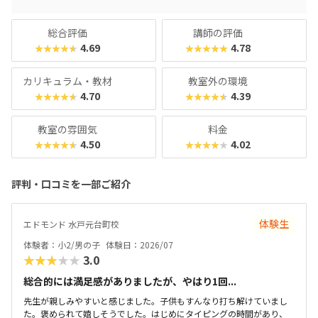
繋がっています。マインクラフトが好きなお子さんはもちろ
ん、「好きなことから将来につながる力を育てたい」「子ど
総合評価
講師の評価
もの成長を実感したい」というご家庭にもおすすめのスクー
4.69
4.78
★★★★★
★★★★★
ルです！
カリキュラム・教材
教室外の環境
4.70
4.39
★★★★★
★★★★★
教室の雰囲気
料金
4.50
4.02
★★★★★
★★★★★
評判・口コミを一部ご紹介
体験生
エドモンド 水戸元台町校
体験者：小2/男の子
体験日：2026/07
★★★★★
3.0
総合的には満足感がありましたが、やはり1回...
先生が親しみやすいと感じました。子供もすんなり打ち解けていまし
た。褒められて嬉しそうでした。はじめにタイピングの時間があり、