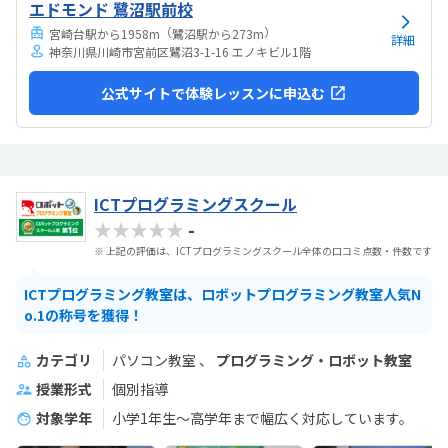
エドモンド 鷺沼駅前校
（
）
宮崎台駅から1958m
鷺沼駅から273m
詳細
神奈川県川崎市宮前区鷺沼3-1-16 エノキビル1階
公式サイトで体験レッスンに申込む
ICTプログラミングスクール
★★★★★
-
※ 上記の評価は、ICTプログラミングスクール全体の口コミ点数・件数です
ICTプログラミング教室は、ロボットプログラミング教室人気N
o.1の称号を獲得！
カテゴリ
パソコン教室
プログラミング・ロボット教室
授業形式
個別指導
対象学年
小学1年生～高学年まで幅広く対応しています。