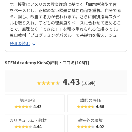
す。授業はアメリカの教育理論に基づく「問題解決型学習」
をベースとし、正解のない課題に挑む過程を重視。自分で考
え、試し、改善する力が養われます。さらに個別指導スタイ
ルを取り入れ、子どもの理解度やペースに合わせて進めるこ
とで、無理なく「できた！」を積み重ねられる仕組みです。
独自教材「プログラミングパズル」で基礎力を鍛え、ジュニ
ア・プログラミング検定の取得もサポート。校舎は東京・神
続きを読む
奈川・埼玉・千葉に展開し、オンライン授業にも対応してい
ます。柔軟なコース選択や振替制度も整っており、継続しや
すい環境で将来につながる次世代スキルを学べます。
STEM Academy Kidsの評判・口コミ(106件)
4.43
★★★★★
(106件)
総合評価
講師の評価
4.43
4.66
★★★★★
★★★★★
カリキュラム・教材
教室外の環境
4.44
4.02
★★★★★
★★★★★