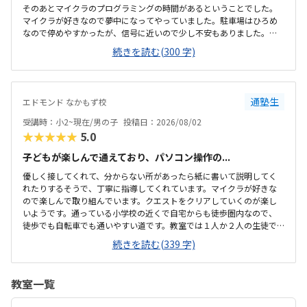
そのあとマイクラのプログラミングの時間があるということでした。
マイクラが好きなので夢中になってやっていました。駐車場はひろめ
なので停めやすかったが、信号に近いので少し不安もありました。清
潔感がありました。冷房も効いていて過ごしやすいと感じました。机
続きを読む(300 字)
や椅子も使いやすそうでした。月のうち2回で、自由に日程を決められ
るのは嬉しいと感じました。1回にかかる費用が安くはないので考えて
しまいます。マイクラが好きなので夢中になってやっていたので嬉し
かったです。褒められて嬉しそうでした。
通塾生
エドモンド なかもず校
受講時：小2~現在/男の子
投稿日：2026/08/02
★★★★★
5.0
子どもが楽しんで通えており、パソコン操作の...
優しく接してくれて、分からない所があったら紙に書いて説明してく
れたりするそうで、丁寧に指導してくれています。マイクラが好きな
ので楽しんで取り組んでいます。クエストをクリアしていくのが楽し
いようです。通っている小学校の近くで自宅からも徒歩圏内なので、
徒歩でも自転車でも通いやすい道です。教室では１人か２人の生徒で
マイペースに取り組めているようです。特に気になることはありませ
続きを読む(339 字)
ん。もっと安い方が嬉しいですが、プログラミング教室の月謝として
は一般的な料金だと思います。クエストをクリアしていくのが進んで
る事を実感できて嬉しいし楽しいと子どもが言っています。家にパソ
教室一覧
コンがないけれど、アルファベットを覚えたりタイピングができるよ
うになっているので良かったと思っています。特にありません。